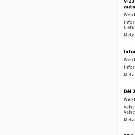
V-13
auto
Web t
Infor
Lietuv
Metai
Info
Web t
Info
Metai
Dėl 
Web t
Valst
Valst
Metai