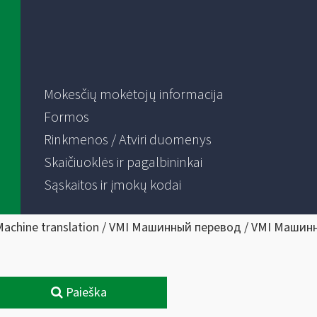
Mokesčių mokėtojų informacija
Formos
Rinkmenos / Atviri duomenys
Skaičiuoklės ir pagalbininkai
Sąskaitos ir įmokų kodai
Machine translation / VMI Машинный перевод / VMI Машин
Paieška