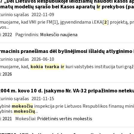
7 „Dėl Lietuvos Respublikoje leidžiamų naudoti kasos 
matų modelių sąrašo bei Kasos aparatų
ir
prekybos (pa
urinio sąrašas
2022-11-09
muojame, kad VMI prie FM[1], įgyvendindama i.EKA[
2
] projektą, 
os...
:
2022
Pagrindinis:
Mokesčio naujiena
rmacinis pranešimas dėl bylinėjimosi išlaidų atlyginimo 
urinio sąrašas
2026-06-10
rmuojame, kad,
kokia
tvarka
ir
kuri valstybės institucija turi grąž
:
2026
2004 m. kovo 10 d. įsakymo Nr. VA-32 pripažinimo neteku
urinio sąrašas
2021-11-15
ybinė
mokesčių
inspekcija prie Lietuvos Respublikos finansų minis
ybinės
mokesčių
...
:
2021
Mokesčiai:
Pridėtinės vertės mokestis