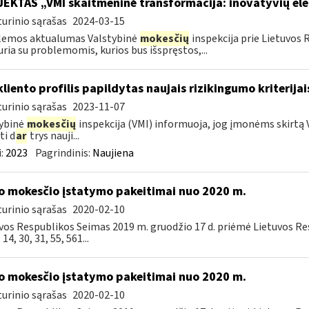
EKTAS „VMI skaitmeninė transformacija: inovatyvių el
urinio sąrašas
2024-03-15
lemos aktualumas Valstybinė
mokesčių
inspekcija prie Lietuvos 
uria su problemomis, kurios bus išspręstos,...
kliento profilis papildytas naujais rizikingumo kriterijai
urinio sąrašas
2023-11-07
ybinė
mokesčių
inspekcija (VMI) informuoja, jog įmonėms skirtą V
ti d
ar
trys nauji...
:
2023
Pagrindinis:
Naujiena
o mokesčio įstatymo pakeitimai nuo 2020 m.
urinio sąrašas
2020-02-10
vos Respublikos Seimas 2019 m. gruodžio 17 d. priėmė Lietuvos R
, 14, 30, 31, 55, 561...
o mokesčio įstatymo pakeitimai nuo 2020 m.
urinio sąrašas
2020-02-10