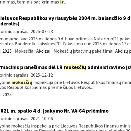
rinimas, teminis patikrinimas
ir
...
Lietuvos Respublikos vyriausybės 2004 m. balandžio 9 d
derolės)
urinio sąrašas
2025-07-23
muojame, kad 2025 m. liepos 9 d. buvo priimtas Nutarimo[1] pake
rtintos Banderolių taisyklės[3]. Pakeitimu nuo 2025 m. liepos 17 d.:
:
2025
Mokesčiai:
Akcizai
Mokesčių įstatymų pakeitimai:
Akcizų 
rmacinis pranešimas dėl LR
mokesčių
administravimo įs
urinio sąrašas
2025-12-12
ybinė
mokesčių
inspekcija prie Lietuvos Respublikos finansų mini
vos Respublikos Seimas priėmė šiuos Lietuvos...
:
2025
2021 m. spalio 4 d. įsakymo Nr. VA-64 priėmimo
urinio sąrašas
2021-10-06
ybinė mokesčių inspekcija prie Lietuvos Respublikos finansų minis