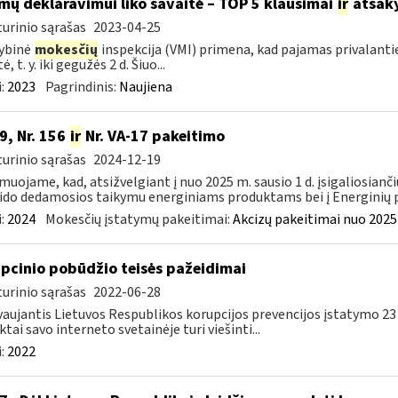
mų deklaravimui liko savaitė – TOP 5 klausimai
ir
atsak
urinio sąrašas
2023-04-25
ybinė
mokesčių
inspekcija (VMI) primena, kad pajamas privalanti
ė, t. y. iki gegužės 2 d. Šiuo...
:
2023
Pagrindinis:
Naujiena
9, Nr. 156
ir
Nr. VA-17 pakeitimo
urinio sąrašas
2024-12-19
muojame, kad, atsižvelgiant į nuo 2025 m. sausio 1 d. įsigaliosianči
ido dedamosios taikymu energiniams produktams bei į Energinių p
:
2024
Mokesčių įstatymų pakeitimai:
Akcizų pakeitimai nuo 2025
pcinio pobūdžio teisės pažeidimai
urinio sąrašas
2022-06-28
aujantis Lietuvos Respublikos korupcijos prevencijos įstatymo 23
ktai savo interneto svetainėje turi viešinti...
:
2022