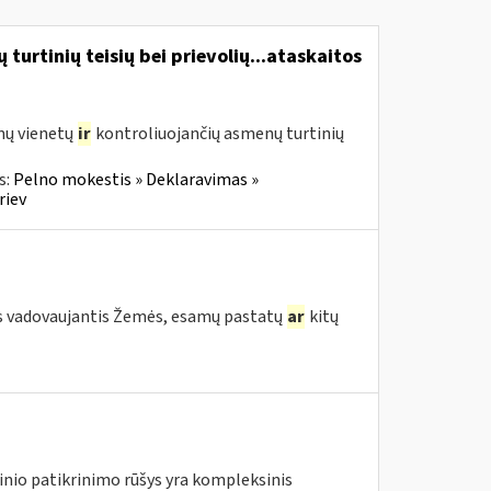
turtinių teisių bei prievolių...ataskaitos
mų vienetų
ir
kontroliuojančių asmenų turtinių
s:
Pelno mokestis » Deklaravimas »
riev
s vadovaujantis Žemės, esamų pastatų
ar
kitų
nio patikrinimo rūšys yra kompleksinis