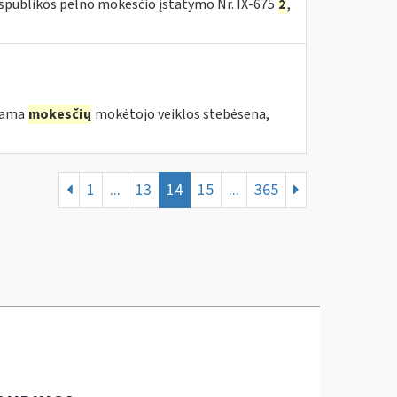
espublikos pelno mokesčio įstatymo Nr. IX-675
2
,
ekama
mokesčių
mokėtojo veiklos stebėsena,
1
...
13
14
15
...
365