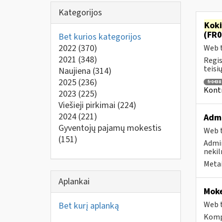
Kategorijos
Kok
(FR0
Bet kurios kategorijos
2022
(370)
Web t
2021
(348)
Regis
teisių
Naujiena
(314)
2025
(236)
fr0438
Kontr
2023
(225)
Viešieji pirkimai
(224)
2024
(221)
Admi
Gyventojų pajamų mokestis
Web t
(151)
Admin
nekil
Metai
Aplankai
Moke
Web t
Bet kurį aplanką
Komp