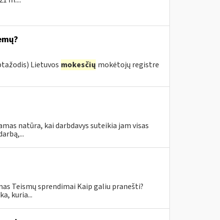
1 m....
temų?
ptažodis) Lietuvos
mokesčių
mokėtojų registre
amas natūra, kai darbdavys suteikia jam visas
rbą,...
mas Teismų sprendimai Kaip galiu pranešti?
, kuria...