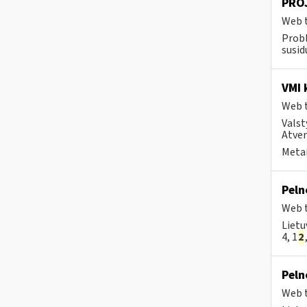
PROJ
Web t
Prob
susid
VMI 
Web t
Valst
Atver
Metai
Peln
Web t
Lietu
4, 1
2
Peln
Web t