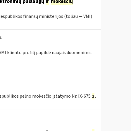
ektroninių paslaugų
ir
mokesčių
Respublikos finansų ministerijos (toliau ― VMI)
s
MI kliento profilį papildė naujais duomenimis.
espublikos pelno mokesčio įstatymo Nr. IX-675
2
,