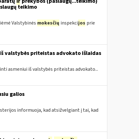
aparatų
ir
prekybos (paslaugų...teikimo)
slaugų teikimo
priėmė Valstybinės
mokesčių
inspekci
jos
prie
iš valstybės priteistas advokato išlaidas
inti asmeniui iš valstybės priteistas advokato...
siu galios
terijos informuoja, kad atsižvelgiant į tai, kad