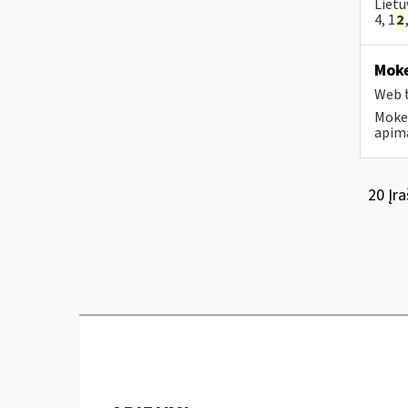
Lietu
4, 1
2
Moke
Web t
Mokes
apima
20 Įra