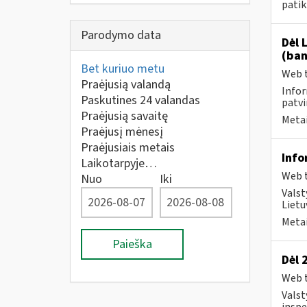
patik
Parodymo data
Dėl 
(ban
Bet kuriuo metu
Web t
Praėjusią valandą
Infor
Paskutines 24 valandas
patvi
Praėjusią savaitę
Metai
Praėjusį mėnesį
Praėjusiais metais
Info
Laikotarpyje…
Web t
Nuo
Iki
Valst
Lietu
Metai
Paieška
Dėl 
Web t
Valst