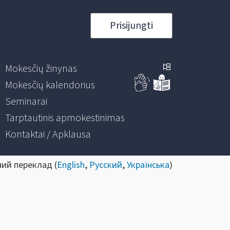
Prisijungti
Mokesčių žinynas
Mokesčių kalendorius
Seminarai
Tarptautinis apmokestinimas
Kontaktai / Apklausa
ний переклад (
English
,
Русский
,
Українська
)