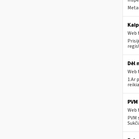
inspe
Metai
Kaip
Web t
Prisi
regi
Dėl 
Web t
1.Ar 
reiki
PVM 
Web t
PVM s
Sukči