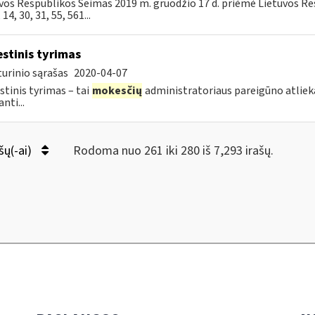
vos Respublikos Seimas 2019 m. gruodžio 17 d. priėmė Lietuvos R
, 14, 30, 31, 55, 561...
stinis tyrimas
urinio sąrašas
2020-04-07
tinis tyrimas – tai
mokesčių
administratoriaus pareigūno atli
nti...
šų(-ai)
Rodoma nuo 261 iki 280 iš 7,293 irašų.