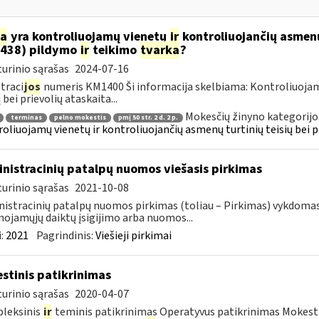
ia
yra kontroliuojamų vienetų
ir
kontroliuojančių asmenų 
438) pildymo
ir
teikimo
tvarka
?
urinio sąrašas
2024-07-16
traci
jos
numeris KM1400 Ši informacija skelbiama: Kontroliuoja
 bei prievolių ataskaita...
Mokesčių žinyno kategorijo
terminas
pelno mokestis
pmį 50 str. 2 d. 2 p.
oliuojamų vienetų ir kontroliuojančių asmenų turtinių teisių bei p
nistracinių patalpų nuomos viešasis pirkimas
urinio sąrašas
2021-10-08
istracinių patalpų nuomos pirkimas (toliau – Pirkimas) vykdoma
nojamųjų daiktų įsigijimo arba nuomos...
:
2021
Pagrindinis:
Viešieji pirkimai
stinis patikrinimas
urinio sąrašas
2020-04-07
leksinis
ir
teminis patikrinimas Operatyvus patikrinimas Mokesti