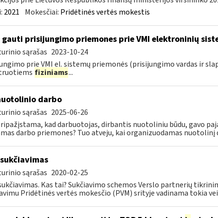
kcijos prie Lietuvos Respublikos finansų ministerijos viršininko 202
:
2021
Mokesčiai:
Pridėtinės vertės mokestis
 gauti prisijungimo priemones prie VMI elektroninių sis
urinio sąrašas
2023-10-24
jungimo prie VMI el. sistemų priemonės (prisijungimo vardas ir sla
struotiems
fiziniams
...
nuotolinio darbo
urinio sąrašas
2025-06-26
pripažįstama, kad darbuotojas, dirbantis nuotoliniu būdu, gavo paj
amas darbo priemones? Tuo atveju, kai organizuodamas nuotolinį da
sukčiavimas
urinio sąrašas
2020-02-25
ukčiavimas. Kas tai? Sukčiavimo schemos Verslo partnerių tikrini
avimu Pridėtinės vertės mokesčio (PVM) srityje vadinama tokia veika