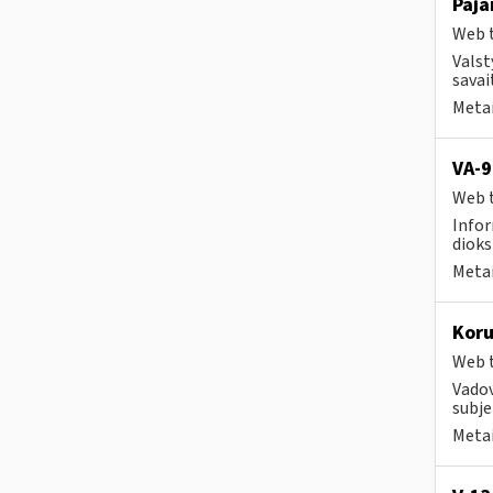
Paja
Web t
Valst
savait
Metai
VA-9
Web t
Infor
dioks
Metai
Koru
Web t
Vadov
subje
Metai