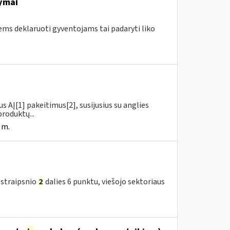
ymai
ems deklaruoti gyventojams tai padaryti liko
us AĮ[1] pakeitimus[2], susijusius su anglies
roduktų...
 m.
 straipsnio
2
dalies 6 punktu, viešojo sektoriaus