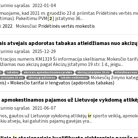
urinio sąrašas
2022-01-04
muojame, kad 2021 m. gruodžio 23 d. priimtas Pridėtinės vertės m
timas). Pakeitimu PVM[
2
] įstatymo 36...
:
2022
Mokesčiai:
Pridėtinės vertės mokestis
ais atvejais apdorotas tabakas atleidžiamas nuo akcizų
urinio sąrašas
2025-12-29
tracijos numeris KM1319 Ši informacija skelbiama: Mokesčio tarif
džiamas nuo akcizų pagal Akcizų įstatymo 19 str. 1 d., jeigu...
i
tabakas
akcizais apmokestinamos prekės
akcizų įstatymo 19 str
atleidimas nuo 
Mokesčių žinyno kateg
 įstatymo 33 str
akcizų grąžinimas
tabako naikinimas
nis) » Mokesčio tarifai ir lengvatos (apdorotas tabakas)
 apmokestinamos pajamos už Lietuvoje vykdomą atlikė
urinio sąrašas
2021-06-07
os, gautos už Lietuvoje vykdomą atlikėjų
ir
sporto veiklą, apmok
okiu atveju, kai galutinis pajamų gavėjas yra...