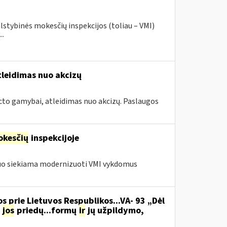
lstybinės mokesčių inspekcijos (toliau – VMI)
..
tleidimas nuo akcizų
cto gamybai, atleidimas nuo akcizų. Paslaugos
kesčių
inspekcijoje
iuo siekiama modernizuoti VMI vykdomus
s prie Lietuvos Respublikos...VA- 93 „Dėl
jos
priedų...formų
ir
jų užpildymo,