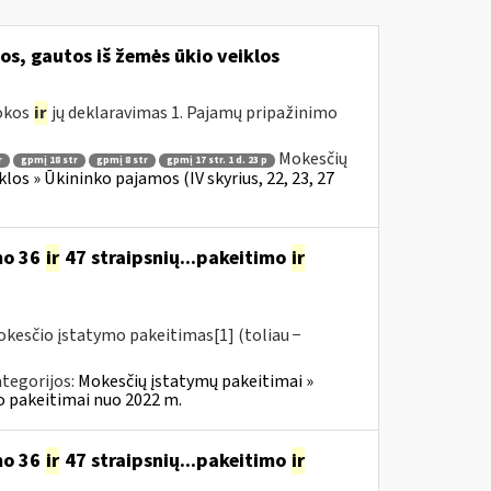
, gautos iš žemės ūkio veiklos
mokos
ir
jų deklaravimas 1. Pajamų pripažinimo
Mokesčių
r
gpmį 18 str
gpmį 8 str
gpmį 17 str. 1 d. 23 p
los » Ūkininko pajamos (IV skyrius, 22, 23, 27
mo 36
ir
47 straipsnių...pakeitimo
ir
okesčio įstatymo pakeitimas[1] (toliau −
tegorijos:
Mokesčių įstatymų pakeitimai »
o pakeitimai nuo 2022 m.
mo 36
ir
47 straipsnių...pakeitimo
ir