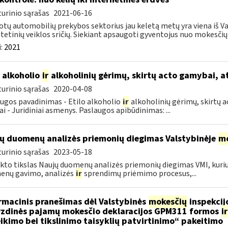
urinio sąrašas
2021-06-16
tų automobilių prekybos sektorius jau keletą metų yra viena iš Va
itetinių veiklos sričių. Siekiant apsaugoti gyventojus nuo mokesčių.
:
2021
o alkoholio
ir
alkoholinių gėrimų, skirtų acto gamybai, a
urinio sąrašas
2020-04-08
ugos pavadinimas - Etilo alkoholio
ir
alkoholinių gėrimų, skirtų a
ai - Juridiniai asmenys. Paslaugos apibūdinimas: ...
ų duomenų analizės priemonių diegimas Valstybinėje
mo
urinio sąrašas
2023-05-18
kto tikslas Naujų duomenų analizės priemonių diegimas VMI, kur
enų gavimo, analizės
ir
sprendimų priėmimo procesus,...
rmacinis pranešimas dėl Valstybinės
mokesčių
inspekcijo
zdinės pajamų mokesčio deklaracijos GPM311 formos
ir
ikimo bei tikslinimo taisyklių patvirtinimo“ pakeitimo