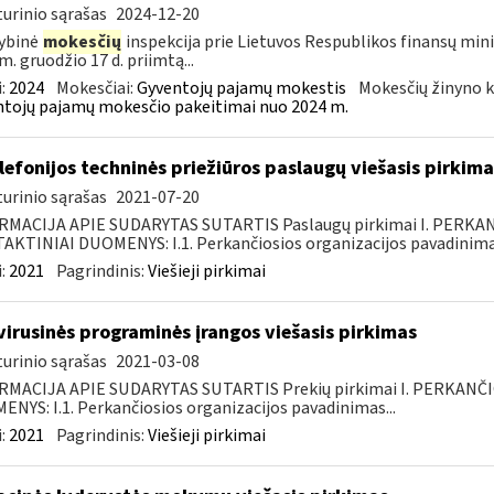
urinio sąrašas
2024-12-20
ybinė
mokesčių
inspekcija prie Lietuvos Respublikos finansų mini
m. gruodžio 17 d. priimtą...
:
2024
Mokesčiai:
Gyventojų pajamų mokestis
Mokesčių žinyno k
tojų pajamų mokesčio pakeitimai nuo 2024 m.
elefonijos techninės priežiūros paslaugų viešasis pirkima
urinio sąrašas
2021-07-20
RMACIJA APIE SUDARYTAS SUTARTIS Paslaugų pirkimai I. PERK
KTINIAI DUOMENYS: I.1. Perkančiosios organizacijos pavadinimas
:
2021
Pagrindinis:
Viešieji pirkimai
virusinės programinės įrangos viešasis pirkimas
urinio sąrašas
2021-03-08
RMACIJA APIE SUDARYTAS SUTARTIS Prekių pirkimai I. PERKANČ
NYS: I.1. Perkančiosios organizacijos pavadinimas...
:
2021
Pagrindinis:
Viešieji pirkimai