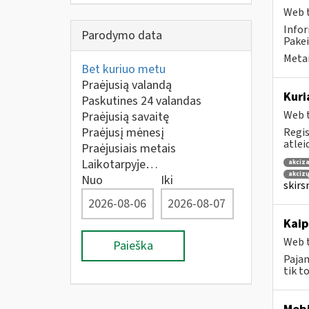
Web t
Infor
Parodymo data
Pakei
Metai
Bet kuriuo metu
Praėjusią valandą
Kuri
Paskutines 24 valandas
Web t
Praėjusią savaitę
Praėjusį mėnesį
Regis
atlei
Praėjusiais metais
Laikotarpyje…
akciza
akcizų
Nuo
Iki
skirs
Kaip
Web t
Paieška
Pajam
tik t