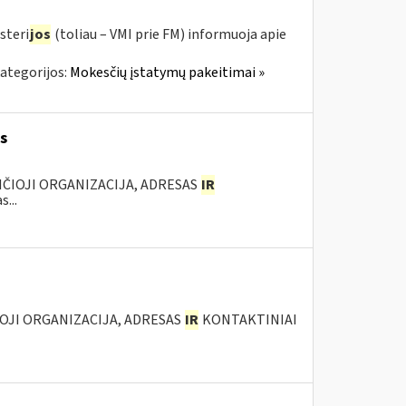
steri
jos
(toliau – VMI prie FM) informuoja apie
ategorijos:
Mokesčių įstatymų pakeitimai »
s
ANČIOJI ORGANIZACIJA, ADRESAS
IR
...
IOJI ORGANIZACIJA, ADRESAS
IR
KONTAKTINIAI