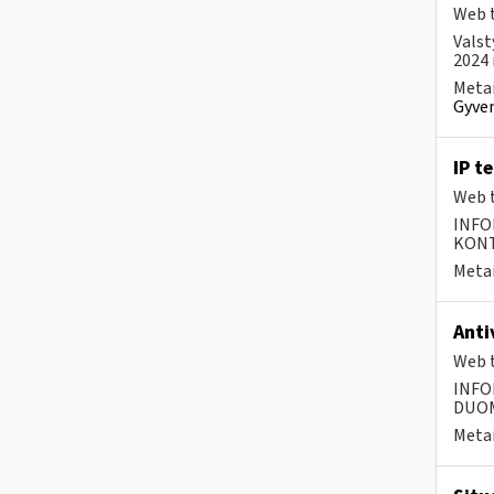
Web t
Valst
2024 
Metai
Gyven
IP t
Web t
INFO
KONTA
Metai
Anti
Web t
INFO
DUOME
Metai