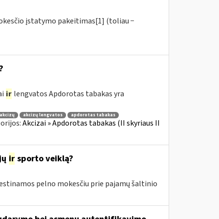
okesčio įstatymo pakeitimas[1] (toliau −
?
ai
ir
lengvatos Apdorotas tabakas yra
akcizų
akcizų lengvatos
apdorotas tabakas
orijos:
Akcizai » Apdorotas tabakas (II skyriaus II
jų
ir
sporto veiklą?
estinamos pelno mokesčiu prie pajamų šaltinio