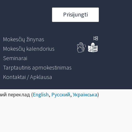
Prisijungti
Mokesčių žinynas
Mokesčių kalendorius
Seminarai
Tarptautinis apmokestinimas
Kontaktai / Apklausa
ний переклад (
English
,
Русский
,
Українська
)