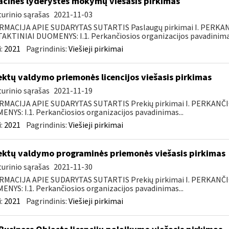
acinės lyderystės mokymų viešasis pirkimas
urinio sąrašas
2021-11-03
RMACIJA APIE SUDARYTAS SUTARTIS Paslaugų pirkimai I. PERK
KTINIAI DUOMENYS: I.1. Perkančiosios organizacijos pavadinimas
:
2021
Pagrindinis:
Viešieji pirkimai
ektų valdymo priemonės licencijos viešasis pirkimas
urinio sąrašas
2021-11-19
RMACIJA APIE SUDARYTAS SUTARTIS Prekių pirkimai I. PERKANČ
NYS: I.1. Perkančiosios organizacijos pavadinimas...
:
2021
Pagrindinis:
Viešieji pirkimai
ektų valdymo programinės priemonės viešasis pirkimas
urinio sąrašas
2021-11-30
RMACIJA APIE SUDARYTAS SUTARTIS Prekių pirkimai I. PERKANČ
NYS: I.1. Perkančiosios organizacijos pavadinimas...
:
2021
Pagrindinis:
Viešieji pirkimai