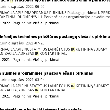
liojo
ir
stacionariojo kvalifikuoto elektroninio parašo
urinio sąrašas
2022-06-20
RMACIJA APIE PRADEDAMUS PIRKIMUS Paslaugų pirkimai I. PER
KTINIAI DUOMENYS: I.1. Perkančiosios organizacijos pavadinimas
:
2022
Pagrindinis:
Viešieji pirkimai
elefonijos techninės priežiūros paslaugų viešasis pirkima
urinio sąrašas
2021-07-20
RMACIJA APIE NUSTATYTUS LAIMĖTOJUS
IR
KETINIMĄ SUDARYTI 
NIZACIJA, ADRESAS
IR
KONTAKTINIAI...
:
2021
Pagrindinis:
Viešieji pirkimai
virusinės programinės įrangos viešasis pirkimas
urinio sąrašas
2021-03-04
RMACIJA APIE NUSTATYTUS LAIMĖTOJUS
IR
KETINIMĄ SUDARYTI 
NIZACIJA, ADRESAS
IR
KONTAKTINIAI...
:
2021
Pagrindinis:
Viešieji pirkimai
kontrolė: nuo kelių iki internetinės erdvės