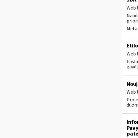
Web t
Naudo
prior
Metai
Etil
Web t
Pasla
gavėj
Nauj
Web t
Proje
duom
Info
Pavy
pate