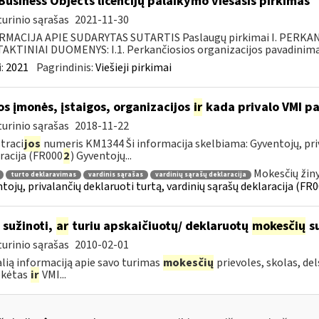
Business Objects licencijų palaikymo viešasis pirkimas
urinio sąrašas
2021-11-30
RMACIJA APIE SUDARYTAS SUTARTIS Paslaugų pirkimai I. PERK
KTINIAI DUOMENYS: I.1. Perkančiosios organizacijos pavadinimas
:
2021
Pagrindinis:
Viešieji pirkimai
os įmonės, įstaigos, organizacijos
ir
kada privalo VMI pa
urinio sąrašas
2018-11-22
traci
jos
numeris KM1344 Ši informacija skelbiama: Gyventojų, priv
racija (FR000
2
) Gyventojų...
Mokesčių žin
turto deklaravimas
vardinis sąrašas
vardinių sąrašų deklaracija
tojų, privalančių deklaruoti turtą, vardinių sąrašų deklaracija (FR
 sužinoti,
ar
turiu apskaičiuotų/ deklaruotų
mokesčių
su
urinio sąrašas
2010-02-01
lią informaciją apie savo turimas
mokesčių
prievoles, skolas, de
kėtas
ir
VMI...