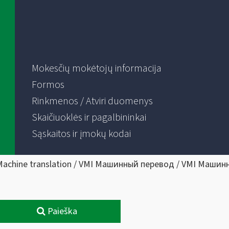
Mokesčių mokėtojų informacija
Formos
Rinkmenos / Atviri duomenys
Skaičiuoklės ir pagalbininkai
Sąskaitos ir įmokų kodai
Machine translation / VMI Машинный перевод / VMI Машин
Paieška