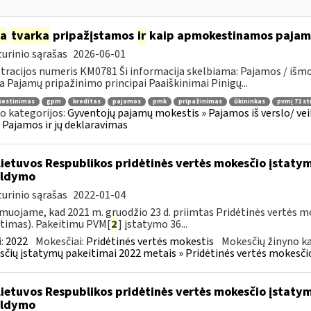
ia
tvarka
pripažįstamos
ir
kaip apmokestinamos pajamos
urinio sąrašas
2026-06-01
tracijos numeris KM0781 Ši informacija skelbiama: Pajamos / iš
a Pajamų pripažinimo principai Paaiškinimai Pinigų...
estinimas
gpm
kreditas
pajamos
pmk
pripažinimas
ūkininkas
pvmį 71 st
o kategorijos:
Gyventojų pajamų mokestis » Pajamos iš verslo/ veik
 » Pajamos ir jų deklaravimas
Lietuvos Respublikos pridėtinės vertės mokesčio įstaty
ildymo
urinio sąrašas
2022-01-04
muojame, kad 2021 m. gruodžio 23 d. priimtas Pridėtinės vertės m
timas). Pakeitimu PVM[
2
] įstatymo 36...
:
2022
Mokesčiai:
Pridėtinės vertės mokestis
Mokesčių žinyno ka
čių įstatymų pakeitimai 2022 metais » Pridėtinės vertės mokesči
Lietuvos Respublikos pridėtinės vertės mokesčio įstaty
ildymo