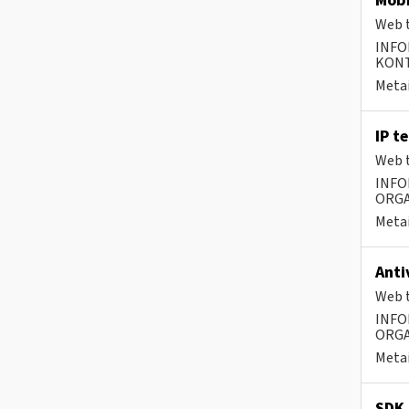
Mobi
Web t
INFO
KONTA
Metai
IP t
Web t
INFO
ORGA
Metai
Anti
Web t
INFO
ORGA
Metai
SDK 