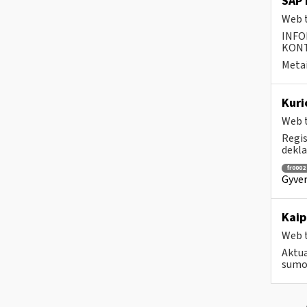
SAP 
Web t
INFO
KONTA
Metai
Kuri
Web t
Regis
dekla
fr0002
Gyven
Kaip
Web t
Aktua
sumo