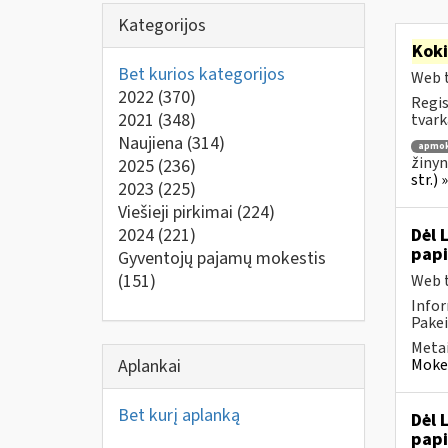
Kategorijos
Kok
Bet kurios kategorijos
Web t
2022
(370)
Regis
2021
(348)
tvark
Naujiena
(314)
apmok
žinyn
2025
(236)
str.)
2023
(225)
Viešieji pirkimai
(224)
2024
(221)
Dėl 
pap
Gyventojų pajamų mokestis
(151)
Web t
Infor
Pakei
Metai
Aplankai
Mokes
Bet kurį aplanką
Dėl 
pap