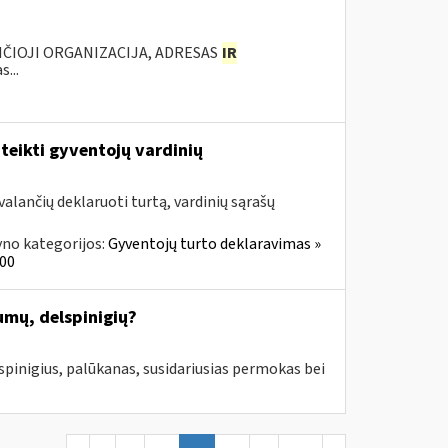
ANČIOJI ORGANIZACIJA, ADRESAS
IR
...
teikti gyventojų vardinių
alančių deklaruoti turtą, vardinių sąrašų
yno kategorijos:
Gyventojų turto deklaravimas »
000
mų, delspinigių?
lspinigius, palūkanas, susidariusias permokas bei