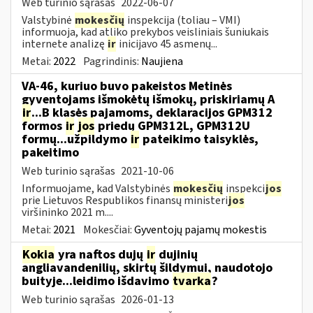
Web turinio sąrašas
2022-06-07
Valstybinė
mokesčių
inspekcija (toliau – VMI)
informuoja, kad atliko prekybos veisliniais šuniukais
internete analizę
ir
inicijavo 45 asmenų...
Metai:
2022
Pagrindinis:
Naujiena
VA-46, kuriuo buvo pakeistos Metinės
gyventojams išmokėtų išmokų, priskiriamų A
ir
...B klasės pajamoms, deklaracijos GPM312
formos
ir
jos
priedų GPM312L, GPM312U
formų...užpildymo
ir
pateikimo taisyklės,
pakeitimo
Web turinio sąrašas
2021-10-06
Informuojame, kad Valstybinės
mokesčių
inspekci
jos
prie Lietuvos Respublikos finansų ministeri
jos
viršininko 2021 m....
Metai:
2021
Mokesčiai:
Gyventojų pajamų mokestis
Kokia
yra naftos dujų
ir
dujinių
angliavandenilių, skirtų šildymui, naudotojo
buityje...leidimo išdavimo
tvarka
?
Web turinio sąrašas
2026-01-13