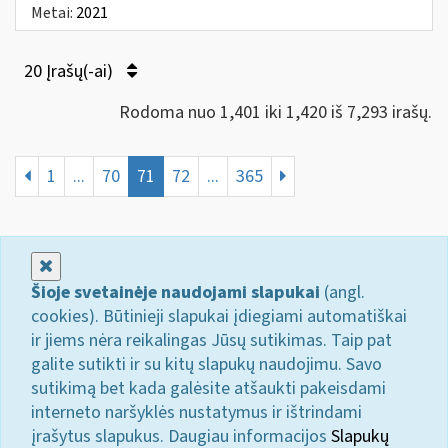
Metai:
2021
20 Įrašų(-ai)
Rodoma nuo 1,401 iki 1,420 iš 7,293 irašų.
1
...
70
71
72
...
365
Uždaryti
Šioje svetainėje naudojami slapukai
(angl.
cookies). Būtinieji slapukai įdiegiami automatiškai
ir jiems nėra reikalingas Jūsų sutikimas. Taip pat
galite sutikti ir su kitų slapukų naudojimu. Savo
sutikimą bet kada galėsite atšaukti pakeisdami
interneto naršyklės nustatymus ir ištrindami
įrašytus slapukus. Daugiau informacijos
Slapukų