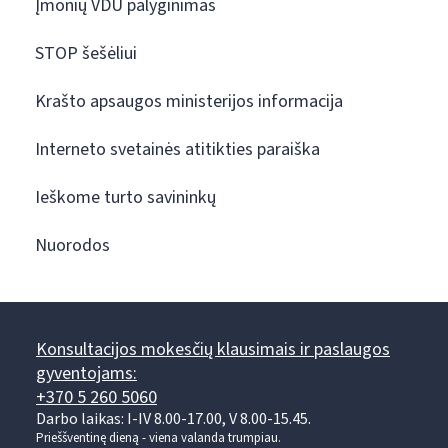
Įmonių VDU palyginimas
STOP šešėliui
Krašto apsaugos ministerijos informacija
Interneto svetainės atitikties paraiška
Ieškome turto savininkų
Nuorodos
Konsultacijos mokesčių klausimais ir paslaugos
gyventojams:
+370 5 260 5060
Darbo laikas: I-IV 8.00-17.00, V 8.00-15.45.
Prieššventinę dieną - viena valanda trumpiau.