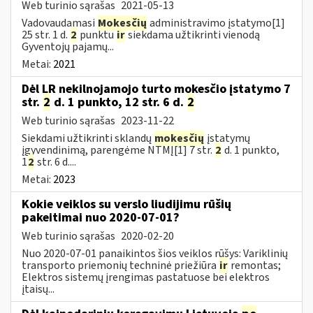
Web turinio sąrašas
2021-05-13
Vadovaudamasi
Mokesčių
administravimo įstatymo[1]
25 str. 1 d.
2
punktu
ir
siekdama užtikrinti vienodą
Gyventojų pajamų...
Metai:
2021
Dėl LR nekilnojamojo turto mokesčio įstatymo 7
str.
2
d. 1 punkto, 12 str. 6 d.
2
Web turinio sąrašas
2023-11-22
Siekdami užtikrinti sklandų
mokesčių
įstatymų
įgyvendinimą, parengėme NTMĮ[1] 7 str.
2
d. 1 punkto,
1
2
str. 6 d....
Metai:
2023
Kokie veiklos su verslo liudijimu rūšių
pakeitimai nuo 2020-07-01?
Web turinio sąrašas
2020-02-20
Nuo 2020-07-01 panaikintos šios veiklos rūšys: Variklinių
transporto priemonių techninė priežiūra
ir
remontas;
Elektros sistemų įrengimas pastatuose bei elektros
įtaisų...