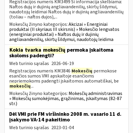
Registracijos numeris KM3499 Ši informacija skelbiama:
Naftos dujų ir dujinių angliavandenilių, skirtų šildymui,
naudotojų leidimai Naftos dujų ir dujinių angliavandenilių
(toliau – naftos dujos),...
Mokesčių žinyno kategorijos:
Akcizai » Energiniai
produktai (II skyriaus III skirsnis) » Mokesčio lengvatos
(energiniai produktai) » Naftos dujų ir dujinių
angliavandenilių, skirtų šildymui, naudotojų leidima
Kokia
tvarka
mokesčių
permoka įskaitoma
skoloms padengti?
Web turinio sąrašas
2026-06-19
Registracijos numeris KM3846
Mokesčių
permokose
esančios sumos VMI apskaitoje esančioms
nepriemokoms padengti įskaitomos automatiškai, be
mokesčių
...
Mokesčių žinyno kategorijos:
Mokesčių administravimas
» Mokesčių sumokėjimas, grąžinimas, įskaitymas (82-87
str.)
Dėl VMI prie FM viršininko 2008 m. vasario 11 d.
įsakymo VA-14 pakeitimo
Web turinio sąrašas
2023-01-04