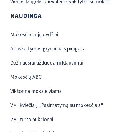
Vienas langelis prievolėms valstybei sumokėti
NAUDINGA
Mokesčiai ir jų dydžiai
Atsiskaitymas grynaisiais pinigais
Dažniausiai užduodami klausimai
Mokesčių ABC
Viktorina moksleiviams
VMI kviečia į „Pasimatymą su mokesčiais“
VMI turto aukcionai