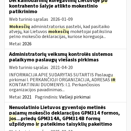
Dėl kainodarinių koregavimų Lietuvoje
po
kontrahento šalyje atlikto mokestinio
patikrinimo
Web turinio sąrašas
2026-01-09
Mokesčių
administratorius pastebi, kad pasitaiko
atvejų, kai Lietuvos
mokesčių
mokėtojai patikslina
pelno mokesčio deklaracijas, kuriose koreguoja...
Metai:
2026
Administratorių veiksmų kontrolės sistemos
palaikymo paslaugų viešasis pirkimas
Web turinio sąrašas
2021-04-20
INFORMACIJA APIE SUDARYTAS SUTARTIS Paslaugų
pirkimai I. PERKANČIOJI ORGANIZACIJA, ADRESAS
IR
KONTAKTINIAI DUOMENYS: I.1. Perkančiosios
organizacijos pavadinimas...
Metai:
2021
Pagrindinis:
Viešieji pirkimai
Nenuolatinio Lietuvos gyventojo metinės
pajamų mokesčio deklaracijos GPM314 formos,
jos
...priedų GPM314A, GPM314B formų
užpildymo
ir
pateikimo taisyklių pakeitimo