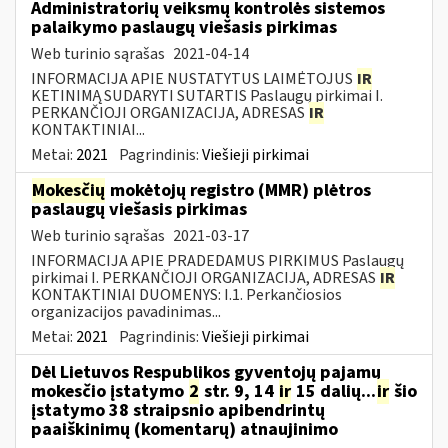
Administratorių veiksmų kontrolės sistemos
palaikymo paslaugų viešasis pirkimas
Web turinio sąrašas
2021-04-14
INFORMACIJA APIE NUSTATYTUS LAIMĖTOJUS
IR
KETINIMĄ SUDARYTI SUTARTIS Paslaugų pirkimai I.
PERKANČIOJI ORGANIZACIJA, ADRESAS
IR
KONTAKTINIAI...
Metai:
2021
Pagrindinis:
Viešieji pirkimai
Mokesčių
mokėtojų registro (MMR) plėtros
paslaugų viešasis pirkimas
Web turinio sąrašas
2021-03-17
INFORMACIJA APIE PRADEDAMUS PIRKIMUS Paslaugų
pirkimai I. PERKANČIOJI ORGANIZACIJA, ADRESAS
IR
KONTAKTINIAI DUOMENYS: I.1. Perkančiosios
organizacijos pavadinimas...
Metai:
2021
Pagrindinis:
Viešieji pirkimai
Dėl Lietuvos Respublikos gyventojų pajamų
mokesčio įstatymo
2
str. 9, 14
ir
15 dalių...
ir
šio
įstatymo 38 straipsnio apibendrintų
paaiškinimų (komentarų) atnaujinimo