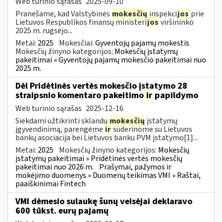
Web turinio sąrašas
2025-09-10
Pranešame, kad Valstybinės
mokesčių
inspekci
jos
prie
Lietuvos Respublikos finansų ministeri
jos
viršininko
2025 m. rugsėjo...
Metai:
2025
Mokesčiai:
Gyventojų pajamų mokestis
Mokesčių žinyno kategorijos:
Mokesčių įstatymų
pakeitimai » Gyventojų pajamų mokesčio pakeitimai nuo
2025 m.
Dėl Pridėtinės vertės mokesčio įstatymo 28
straipsnio komentaro pakeitimo
ir
papildymo
Web turinio sąrašas
2025-12-16
Siekdami užtikrinti sklandų
mokesčių
įstatymų
įgyvendinimą, parengėme
ir
suderinome su Lietuvos
bankų asociacija bei Lietuvos banku PVM įstatymo[1]...
Metai:
2025
Mokesčių žinyno kategorijos:
Mokesčių
įstatymų pakeitimai » Pridėtinės vertės mokesčių
pakeitimai nuo 2026 m.
Prašymai, pažymos ir
mokėjimo duomenys » Duomenų teikimas VMI » Raštai,
paaiškinimai Fintech
VMI dėmesio sulaukę šunų veisėjai deklaravo
600 tūkst. eurų pajamų