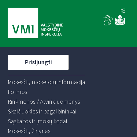
Prisijungti
Mokesčių mokėtojų informacija
Formos
Rinkmenos / Atviri duomenys
Skaičiuoklės ir pagalbininkai
Sąskaitos ir įmokų kodai
Mokesčių žinynas