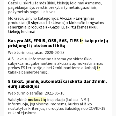
Gazolių, skirtų žemės ūkiui, tiekėjų leidimai Asmenys,
pageidaujantys verstis prekyba žymėtais gazoliais,
pažymėtais pagal Lietuvos...
Mokesčių žinyno kategorijos:
Akcizai » Energiniai
produktai (II skyriaus III skirsnis) » Mokesčio lengvatos
(energiniai produktai) » Gazolių, skirtų žemės ūkiui,
tiekėjų leidimai
Kas yra AIS, EPRIS, OSS, SVS, TIES
ir
kaip prie jų
prisijungti / atstovauti kitą
Web turinio sąrašas
2020-03-23
AIS − akcizų informacinė sistema yra skirta ūkio
subjektams, gabenantiems akcizais apmokestinamas
prekes ES teritorijoje bei ženklinantiems alkoholį
ir
tabaką banderolėmis;...
9 tūkst. įmonių automatiškai skirta dar 28 mln.
eurų subsidijos
Web turinio sąrašas
2021-05-10
Valstybinė
mokesčių
inspekcija (toliau – VMI)
informuoja, jog visoms įmonėms, kurios atitiko
nustatytus kriterijus, nurodytus Subsidijų nuo COVID-19
nukentėjusioms...