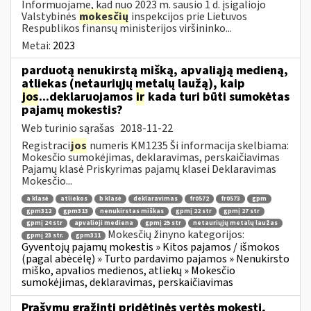
Informuojame, kad nuo 2023 m. sausio 1 d. įsigaliojo
Valstybinės
mokesčių
inspekcijos prie Lietuvos
Respublikos finansų ministerijos viršininko...
Metai:
2023
parduotą nenukirstą mišką, apvaliąją medieną,
atliekas (netauriųjų metalų laužą), kaip
jos
...deklaruojamos
ir
kada turi būti sumokėtas
pajamų mokestis?
Web turinio sąrašas
2018-11-22
Registraci
jos
numeris KM1235 Ši informacija skelbiama:
Mokesčio sumokėjimas, deklaravimas, perskaičiavimas
Pajamų klasė Priskyrimas pajamų klasei Deklaravimas
Mokesčio...
a klasė
atliekos
b klasė
deklaravimas
fr0572
fr0573
gpm
gpm312
gpm313
nenukirstas miškas
gpmį 22 str
gpmį 27 str
gpmį 24 str
apvalioji mediena
gpmį 25 str
netauriųjų metalų laužas
Mokesčių žinyno kategorijos:
gpmį 23 str.
gpm311
Gyventojų pajamų mokestis » Kitos pajamos / išmokos
(pagal abėcėlę) » Turto pardavimo pajamos » Nenukirsto
miško, apvalios medienos, atliekų » Mokesčio
sumokėjimas, deklaravimas, perskaičiavimas
Prašymų grąžinti pridėtinės vertės mokestį,