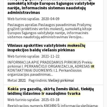
sumokėtą kitoje Europos Sąjungos valstybėje
narėje, informacinės sistemos naudotojų
administravimas
Web turinio sąrašas
2020-04-09
Paslaugos aprašas Paslaugos pavadinimas Prašymų
grąžinti pridėtinės vertės mokestį, sumokėtą kitoje
Europos Sąjungos valstybėje narėje, informacinės
sistemos naudotojų administravimas Versijos...
Vilniaus apskrities valstybinės
mokesčių
inspekcijos baldų viešasis pirkimas
Web turinio sąrašas
2021-11-22
INFORMACIJA APIE PRADEDAMUS PIRKIMUS Prekių
pirkimai I. PERKANČIOJI ORGANIZACIJA, ADRESAS
IR
KONTAKTINIAI DUOMENYS: I.1. Perkančiosios
organizacijos pavadinimas...
Metai:
2021
Pagrindinis:
Viešieji pirkimai
Kokia
yra gazolių, skirtų žemės ūkiui, tiekėjų
leidimų išdavimo
ir
naudojimo
tvarka
Web turinio sąrašas
2025-03-18
Registracijos numeris KM3490 Ši informacija skelbiama: