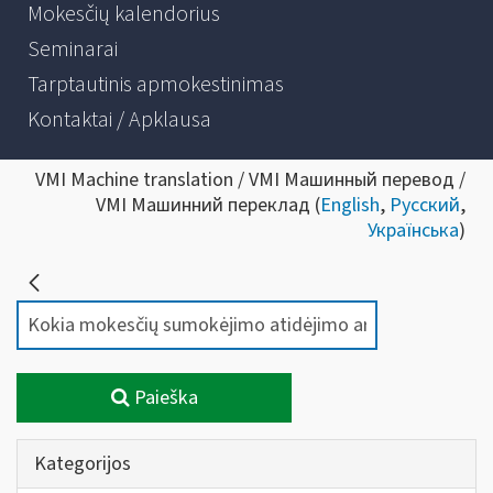
Mokesčių kalendorius
Seminarai
Tarptautinis apmokestinimas
Kontaktai / Apklausa
VMI Machine translation / VMI Машинный перевод /
VMI Машинний переклад (
English
,
Русский
,
Українська
)
Paieška
Kategorijos