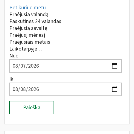
Bet kuriuo metu
Praėjusią valandą
Paskutines 24 valandas
Praėjusią savaitę
Praėjusį mėnesį
Praėjusiais metais
Laikotarpyje…
Nuo
Iki
Paieška