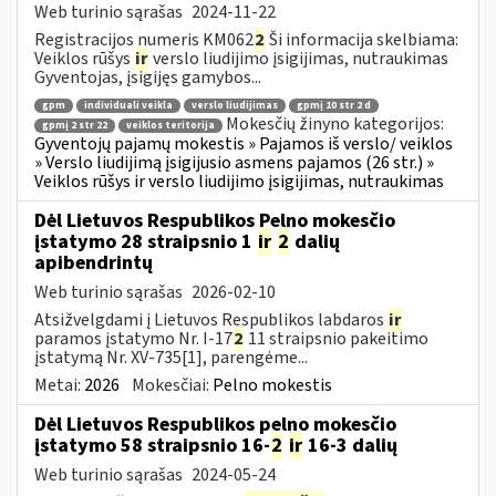
Web turinio sąrašas
2024-11-22
Registracijos numeris KM062
2
Ši informacija skelbiama:
Veiklos rūšys
ir
verslo liudijimo įsigijimas, nutraukimas
Gyventojas, įsigijęs gamybos...
gpm
individuali veikla
verslo liudijimas
gpmį 10 str 2 d
Mokesčių žinyno kategorijos:
gpmį 2 str 22
veiklos teritorija
Gyventojų pajamų mokestis » Pajamos iš verslo/ veiklos
» Verslo liudijimą įsigijusio asmens pajamos (26 str.) »
Veiklos rūšys ir verslo liudijimo įsigijimas, nutraukimas
Dėl Lietuvos Respublikos Pelno mokesčio
įstatymo 28 straipsnio 1
ir
2
dalių
apibendrintų
Web turinio sąrašas
2026-02-10
Atsižvelgdami į Lietuvos Respublikos labdaros
ir
paramos įstatymo Nr. I-17
2
11 straipsnio pakeitimo
įstatymą Nr. XV-735[1], parengėme...
Metai:
2026
Mokesčiai:
Pelno mokestis
Dėl Lietuvos Respublikos pelno mokesčio
įstatymo 58 straipsnio 16-
2
ir
16-3 dalių
Web turinio sąrašas
2024-05-24