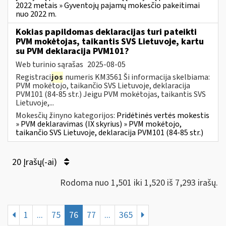
2022 metais » Gyventojų pajamų mokesčio pakeitimai
nuo 2022 m.
Kokias papildomas deklaracijas turi pateikti
PVM mokėtojas, taikantis SVS Lietuvoje, kartu
su PVM deklaracija PVM101?
Web turinio sąrašas
2025-08-05
Registraci
jos
numeris KM3561 Ši informacija skelbiama:
PVM mokėtojo, taikančio SVS Lietuvoje, deklaracija
PVM101 (84-85 str.) Jeigu PVM mokėtojas, taikantis SVS
Lietuvoje,...
Mokesčių žinyno kategorijos:
Pridėtinės vertės mokestis
» PVM deklaravimas (IX skyrius) » PVM mokėtojo,
taikančio SVS Lietuvoje, deklaracija PVM101 (84-85 str.)
20 Įrašų(-ai)
Rodoma nuo 1,501 iki 1,520 iš 7,293 irašų.
1
...
75
76
77
...
365