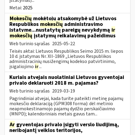
įstatymas)...
Metai:
2025
Mokesčių
mokėtojų atsakomybė už Lietuvos
Respublikos
mokesčių
administravimo
įstatyme...nustatytų pareigų nevykdymą
ir
mokesčių
įstatymų reikalavimų pažeidimus
Web turinio sąrašas
2025-05-22
Teisės aktai: Lietuvos Respublikos Seimo 2015 m. liepos
10 d. įstatymas Nr. XII-1869 „Lietuvos Respublikos
administracinių nusižengimų kodekso patvirtinimo,
įsigaliojimo
ir
...
Kuriais atvejais nuolatiniai Lietuvos gyventojai
privalo deklaruoti 2018 m. pajamas?
Web turinio sąrašas
2019-03-19
Pagrindiniai atvejai, kada turite pateikti metinę pajamų
mokesčio deklaraciją (GPM308 forma): dėl metinio
neapmokestinamojo pajamų dydžio perskaičiavimo
(MNPD); kalendoriniais metais gavus tam...
Ar
gyventojas privalo įsigyti verslo liudijimą,
neribojantį veiklos teritorijos,