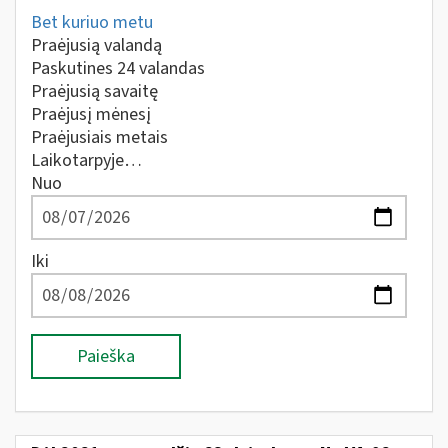
Bet kuriuo metu
Praėjusią valandą
Paskutines 24 valandas
Praėjusią savaitę
Praėjusį mėnesį
Praėjusiais metais
Laikotarpyje…
Nuo
Iki
Paieška