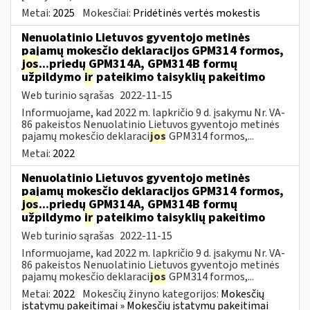
Metai:
2025
Mokesčiai:
Pridėtinės vertės mokestis
Nenuolatinio Lietuvos gyventojo metinės
pajamų mokesčio deklaracijos GPM314 formos,
jos
...priedų GPM314A, GPM314B formų
užpildymo
ir
pateikimo taisyklių pakeitimo
Web turinio sąrašas
2022-11-15
Informuojame, kad 2022 m. lapkričio 9 d. įsakymu Nr. VA-
86 pakeistos Nenuolatinio Lietuvos gyventojo metinės
pajamų mokesčio deklaraci
jos
GPM314 formos,...
Metai:
2022
Nenuolatinio Lietuvos gyventojo metinės
pajamų mokesčio deklaracijos GPM314 formos,
jos
...priedų GPM314A, GPM314B formų
užpildymo
ir
pateikimo taisyklių pakeitimo
Web turinio sąrašas
2022-11-15
Informuojame, kad 2022 m. lapkričio 9 d. įsakymu Nr. VA-
86 pakeistos Nenuolatinio Lietuvos gyventojo metinės
pajamų mokesčio deklaraci
jos
GPM314 formos,...
Metai:
2022
Mokesčių žinyno kategorijos:
Mokesčių
įstatymų pakeitimai » Mokesčių įstatymų pakeitimai