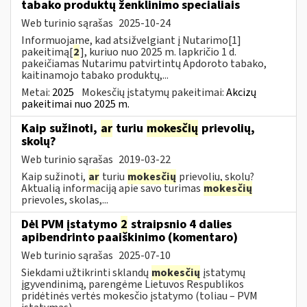
tabako produktų ženklinimo specialiais
Web turinio sąrašas
2025-10-24
Informuojame, kad atsižvelgiant į Nutarimo[1]
pakeitimą[
2
], kuriuo nuo 2025 m. lapkričio 1 d.
pakeičiamas Nutarimu patvirtintų Apdoroto tabako,
kaitinamojo tabako produktų,...
Metai:
2025
Mokesčių įstatymų pakeitimai:
Akcizų
pakeitimai nuo 2025 m.
Kaip sužinoti,
ar
turiu
mokesčių
prievolių,
skolų?
Web turinio sąrašas
2019-03-22
Kaip sužinoti,
ar
turiu
mokesčių
prievolių, skolų?
Aktualią informaciją apie savo turimas
mokesčių
prievoles, skolas,...
Dėl PVM įstatymo
2
straipsnio 4 dalies
apibendrinto paaiškinimo (komentaro)
Web turinio sąrašas
2025-07-10
Siekdami užtikrinti sklandų
mokesčių
įstatymų
įgyvendinimą, parengėme Lietuvos Respublikos
pridėtinės vertės mokesčio įstatymo (toliau – PVM