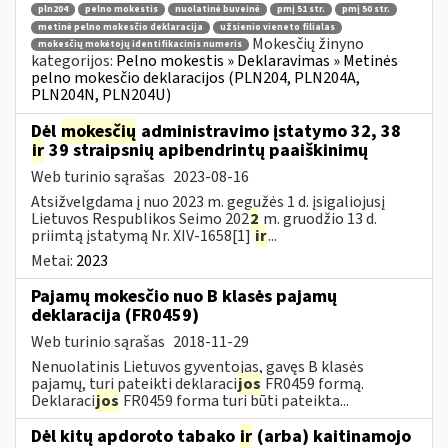
pln204
pelno mokestis
nuolatinė buveinė
pmį 51 str.
pmį 50 str.
metinė pelno mokesčio deklaracija
užsienio vieneto filialas
Mokesčių žinyno
mokesčių mokėtojų identifikacinis numeris
kategorijos:
Pelno mokestis » Deklaravimas » Metinės
pelno mokesčio deklaracijos (PLN204, PLN204A,
PLN204N, PLN204U)
Dėl
mokesčių
administravimo įstatymo 32, 38
ir
39 straipsnių apibendrintų paaiškinimų
Web turinio sąrašas
2023-08-16
Atsižvelgdama į nuo 2023 m. gegužės 1 d. įsigaliojusį
Lietuvos Respublikos Seimo 202
2
m. gruodžio 13 d.
priimtą įstatymą Nr. XIV-1658[1]
ir
...
Metai:
2023
Pajamų mokesčio nuo B klasės pajamų
deklaracija (FR0459)
Web turinio sąrašas
2018-11-29
Nenuolatinis Lietuvos gyventojas, gavęs B klasės
pajamų, turi pateikti deklaraci
jos
FR0459 formą.
Deklaraci
jos
FR0459 forma turi būti pateikta...
Dėl kitų apdoroto tabako
ir
(arba) kaitinamojo