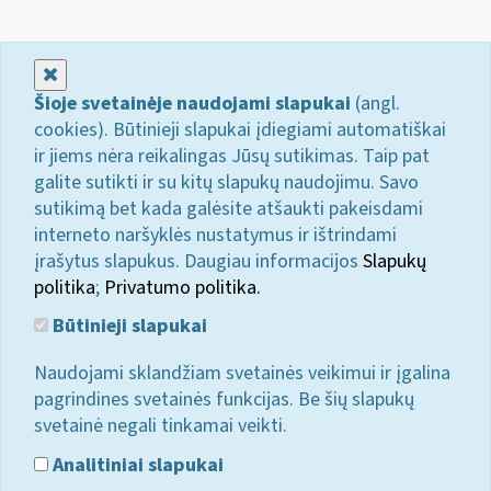
Uždaryti
Šioje svetainėje naudojami slapukai
(angl.
cookies). Būtinieji slapukai įdiegiami automatiškai
ir jiems nėra reikalingas Jūsų sutikimas. Taip pat
galite sutikti ir su kitų slapukų naudojimu. Savo
sutikimą bet kada galėsite atšaukti pakeisdami
interneto naršyklės nustatymus ir ištrindami
įrašytus slapukus. Daugiau informacijos
Slapukų
politika
;
Privatumo politika.
Būtinieji slapukai
Naudojami sklandžiam svetainės veikimui ir įgalina
pagrindines svetainės funkcijas. Be šių slapukų
svetainė negali tinkamai veikti.
Analitiniai slapukai