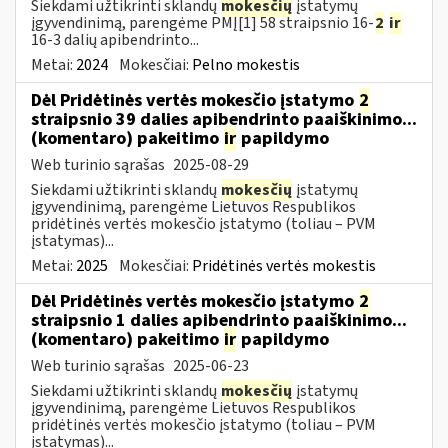
Siekdami užtikrinti sklandų
mokesčių
įstatymų
įgyvendinimą, parengėme PMĮ[1] 58 straipsnio 16-
2
ir
16-3 dalių apibendrinto...
Metai:
2024
Mokesčiai:
Pelno mokestis
Dėl Pridėtinės vertės mokesčio įstatymo
2
straipsnio 39 dalies apibendrinto paaiškinimo...
(komentaro) pakeitimo
ir
papildymo
Web turinio sąrašas
2025-08-29
Siekdami užtikrinti sklandų
mokesčių
įstatymų
įgyvendinimą, parengėme Lietuvos Respublikos
pridėtinės vertės mokesčio įstatymo (toliau – PVM
įstatymas)...
Metai:
2025
Mokesčiai:
Pridėtinės vertės mokestis
Dėl Pridėtinės vertės mokesčio įstatymo
2
straipsnio 1 dalies apibendrinto paaiškinimo...
(komentaro) pakeitimo
ir
papildymo
Web turinio sąrašas
2025-06-23
Siekdami užtikrinti sklandų
mokesčių
įstatymų
įgyvendinimą, parengėme Lietuvos Respublikos
pridėtinės vertės mokesčio įstatymo (toliau – PVM
įstatymas)...