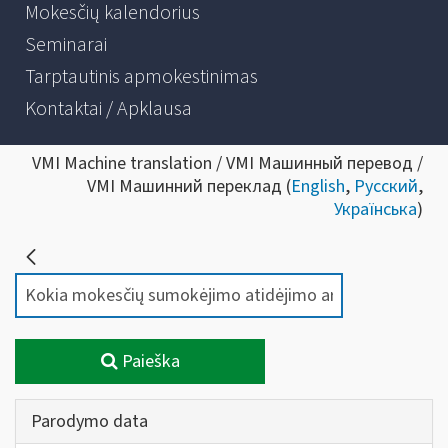
Mokesčių kalendorius
Seminarai
Tarptautinis apmokestinimas
Kontaktai / Apklausa
VMI Machine translation / VMI Машинный перевод /
VMI Машинний переклад (
English
,
Русский
,
Українська
)
Paieška
Parodymo data