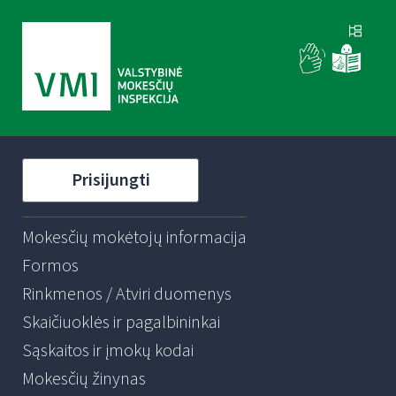
Prisijungti
Mokesčių mokėtojų informacija
Formos
Rinkmenos / Atviri duomenys
Skaičiuoklės ir pagalbininkai
Sąskaitos ir įmokų kodai
Mokesčių žinynas