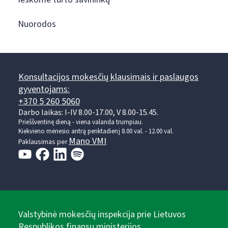
Nuorodos
Konsultacijos mokesčių klausimais ir paslaugos
gyventojams:
+370 5 260 5060
Darbo laikas: I-IV 8.00-17.00, V 8.00-15.45.
Prieššventinę dieną - viena valanda trumpiau.
Kiekvieno mėnesio antrą penktadienį 8.00 val. - 12.00 val.
Mano VMI
Paklausimas per
Valstybinė mokesčių inspekcija prie Lietuvos
Respublikos finansų ministerijos