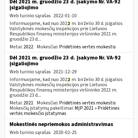
Dėl 2021 m. gruodžio 23 d. įsakymo Nr. VA-92
įsigaliojimo
Web turinio sąrašas
2022-01-10
Informuojame, kad nuo 202
2
m. birželio 30 d. įsigalios
Valstybinės mokesčių inspekcijos prie Lietuvos
Respublikos finansų ministerijos viršininko 2021 m.
gruodžio 23 d....
Metai:
2022
Mokesčiai:
Pridėtinės vertės mokestis
Dėl 2021 m. gruodžio 23 d. Įsakymo Nr. VA-92
įsigaliojimo
Web turinio sąrašas
2021-12-29
Informuojame, kad nuo 202
2
m. birželio 30 d. įsigalios
Valstybinės mokesčių inspekcijos prie Lietuvos
Respublikos finansų ministerijos viršininko 2021 m.
gruodžio 23 d....
Metai:
2021
Mokesčiai:
Pridėtinės vertės mokestis
Mokesčių įstatymų pakeitimai:
MĮP 2021 » Pridėtines
vertės mokesčio įstatymas
Mokestinės nepriemokos administravimas
Web turinio sąrašas
2020-02-25