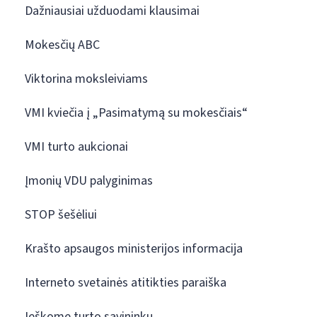
Dažniausiai užduodami klausimai
Mokesčių ABC
Viktorina moksleiviams
VMI kviečia į „Pasimatymą su mokesčiais“
VMI turto aukcionai
Įmonių VDU palyginimas
STOP šešėliui
Krašto apsaugos ministerijos informacija
Interneto svetainės atitikties paraiška
Ieškome turto savininkų