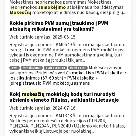
Mokestinės nepriemokos perėmimas Mokestinės
nepriemokos
sumokėjimo
atidėjimas arba išdėstymas
Mokesčių
mokėtojo atleidimas nuo baudų, delspinigių...
Kokie pirkimo PVM sumų įtraukimo į PVM
atskaitą reikalavimai yra taikomi?
Web turinio sąrašas
2025-05-15
Registracijos numeris KM0549 Ši informacija skelbiama:
Įsiregistravusio PVM mokėtoju asmens PVM mokėtojas,
vykdantis ekonominę PVM apmokestinamą veiklą, turi
teisę į PVM atskaitą įtraukti tik jam...
Mokesčių žinyno
pvm
reikalavimai
pvm atskaita
pvmį 64 str
kategorijos:
Pridėtinės vertės mokestis » PVM atskaita ir
jos tikslinimas (57-69 str.) » PVM atskaita »
Įsiregistravusio PVM mokėtoju asmens
Kokį
mokesčių
mokėtojų kodą turi nurodyti
užsienio vieneto filialas, veikiantis Lietuvoje
Web turinio sąrašas
2024-07-16
Registracijos numeris KM1343 Ši informacija skelbiama:
Metinės pelno mokesčio deklaracijos (PLN204,
PLN204A, PLN204N, PLN204U) Užsienio vieneto filialas,
vykdantis veiklą Lietuvoje per nuolatinę...