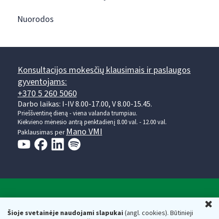
Nuorodos
Konsultacijos mokesčių klausimais ir paslaugos
gyventojams:
+370 5 260 5060
Darbo laikas: I-IV 8.00-17.00, V 8.00-15.45.
Prieššventinę dieną - viena valanda trumpiau.
Kiekvieno mėnesio antrą penktadienį 8.00 val. - 12.00 val.
Mano VMI
Paklausimas per
Valstybinė mokesčių inspekcija prie Lietuvos
U
Respublikos finansų ministerijos
Šioje svetainėje naudojami slapukai
(angl. cookies). Būtinieji