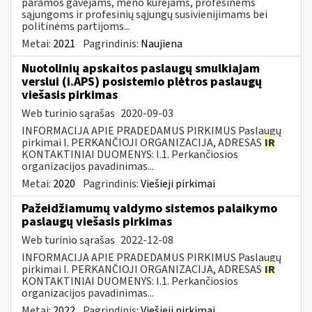
paramos gavėjams, meno kūrėjams, profesinėms
sąjungoms ir profesinių sąjungų susivienijimams bei
politinėms partijoms...
Metai:
2021
Pagrindinis:
Naujiena
Nuotolinių apskaitos paslaugų smulkiajam
verslui (i.APS) posistemio plėtros paslaugų
viešasis pirkimas
Web turinio sąrašas
2020-09-03
INFORMACIJA APIE PRADEDAMUS PIRKIMUS Paslaugų
pirkimai I. PERKANČIOJI ORGANIZACIJA, ADRESAS
IR
KONTAKTINIAI DUOMENYS: I.1. Perkančiosios
organizacijos pavadinimas...
Metai:
2020
Pagrindinis:
Viešieji pirkimai
Pažeidžiamumų valdymo sistemos palaikymo
paslaugų viešasis pirkimas
Web turinio sąrašas
2022-12-08
INFORMACIJA APIE PRADEDAMUS PIRKIMUS Paslaugų
pirkimai I. PERKANČIOJI ORGANIZACIJA, ADRESAS
IR
KONTAKTINIAI DUOMENYS: I.1. Perkančiosios
organizacijos pavadinimas...
Metai:
2022
Pagrindinis:
Viešieji pirkimai