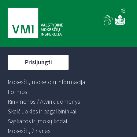
Prisijungti
Mokesčių mokėtojų informacija
Formos
Rinkmenos / Atviri duomenys
Skaičiuoklės ir pagalbininkai
Sąskaitos ir įmokų kodai
Mokesčių žinynas