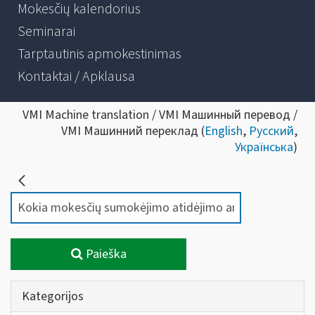
Mokesčių kalendorius
Seminarai
Tarptautinis apmokestinimas
Kontaktai / Apklausa
VMI Machine translation / VMI Машинный перевод /
VMI Машинний переклад (
English
,
Русский
,
Українська
)
Paieška
Kategorijos