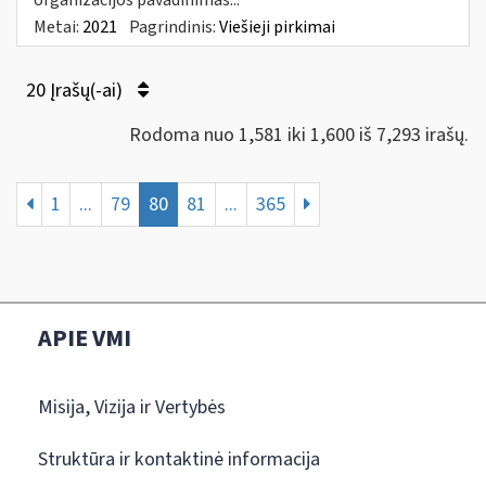
Metai:
2021
Pagrindinis:
Viešieji pirkimai
20 Įrašų(-ai)
Rodoma nuo 1,581 iki 1,600 iš 7,293 irašų.
1
...
79
80
81
...
365
APIE VMI
Misija, Vizija ir Vertybės
Struktūra ir kontaktinė informacija