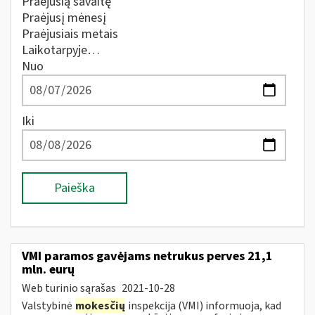
Praėjusią savaitę
Praėjusį mėnesį
Praėjusiais metais
Laikotarpyje…
Nuo
Iki
Paieška
VMI paramos gavėjams netrukus perves 21,1
mln. eurų
Web turinio sąrašas
2021-10-28
Valstybinė
mokesčių
inspekcija (VMI) informuoja, kad