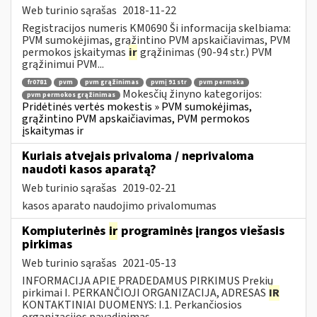
Web turinio sąrašas
2018-11-22
Registracijos numeris KM0690 Ši informacija skelbiama:
PVM sumokėjimas, grąžintino PVM apskaičiavimas, PVM
permokos įskaitymas
ir
grąžinimas (90-94 str.) PVM
grąžinimui PVM...
fr0781
pvm
pvm grąžinimas
pvmį 91 str
pvm permoka
Mokesčių žinyno kategorijos:
pvm permokos grąžinimas
Pridėtinės vertės mokestis » PVM sumokėjimas,
grąžintino PVM apskaičiavimas, PVM permokos
įskaitymas ir
Kuriais atvejais privaloma / neprivaloma
naudoti kasos aparatą?
Web turinio sąrašas
2019-02-21
kasos aparato naudojimo privalomumas
Kompiuterinės
ir
programinės įrangos viešasis
pirkimas
Web turinio sąrašas
2021-05-13
INFORMACIJA APIE PRADEDAMUS PIRKIMUS Prekių
pirkimai I. PERKANČIOJI ORGANIZACIJA, ADRESAS
IR
KONTAKTINIAI DUOMENYS: I.1. Perkančiosios
organizacijos pavadinimas...