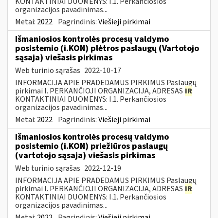
KONTAKTINIAI DUOMENYS: I.1. Perkančiosios
organizacijos pavadinimas...
Metai:
2022
Pagrindinis:
Viešieji pirkimai
Išmaniosios kontrolės procesų valdymo
posistemio (i.KON) plėtros paslaugų (Vartotojo
sąsaja) viešasis pirkimas
Web turinio sąrašas
2022-10-17
INFORMACIJA APIE PRADEDAMUS PIRKIMUS Paslaugų
pirkimai I. PERKANČIOJI ORGANIZACIJA, ADRESAS
IR
KONTAKTINIAI DUOMENYS: I.1. Perkančiosios
organizacijos pavadinimas...
Metai:
2022
Pagrindinis:
Viešieji pirkimai
Išmaniosios kontrolės procesų valdymo
posistemio (i.KON) priežiūros paslaugų
(vartotojo sąsaja) viešasis pirkimas
Web turinio sąrašas
2022-12-19
INFORMACIJA APIE PRADEDAMUS PIRKIMUS Paslaugų
pirkimai I. PERKANČIOJI ORGANIZACIJA, ADRESAS
IR
KONTAKTINIAI DUOMENYS: I.1. Perkančiosios
organizacijos pavadinimas...
Metai:
2022
Pagrindinis:
Viešieji pirkimai