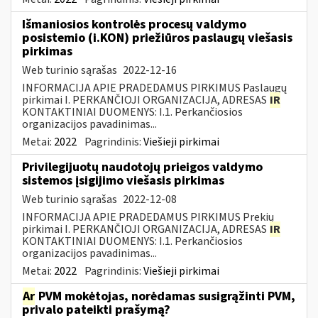
Išmaniosios kontrolės procesų valdymo
posistemio (i.KON) priežiūros paslaugų viešasis
pirkimas
Web turinio sąrašas
2022-12-16
INFORMACIJA APIE PRADEDAMUS PIRKIMUS Paslaugų
pirkimai I. PERKANČIOJI ORGANIZACIJA, ADRESAS
IR
KONTAKTINIAI DUOMENYS: I.1. Perkančiosios
organizacijos pavadinimas...
Metai:
2022
Pagrindinis:
Viešieji pirkimai
Privilegijuotų naudotojų prieigos valdymo
sistemos įsigijimo viešasis pirkimas
Web turinio sąrašas
2022-12-08
INFORMACIJA APIE PRADEDAMUS PIRKIMUS Prekių
pirkimai I. PERKANČIOJI ORGANIZACIJA, ADRESAS
IR
KONTAKTINIAI DUOMENYS: I.1. Perkančiosios
organizacijos pavadinimas...
Metai:
2022
Pagrindinis:
Viešieji pirkimai
Ar
PVM mokėtojas, norėdamas susigrąžinti PVM,
privalo pateikti prašymą?