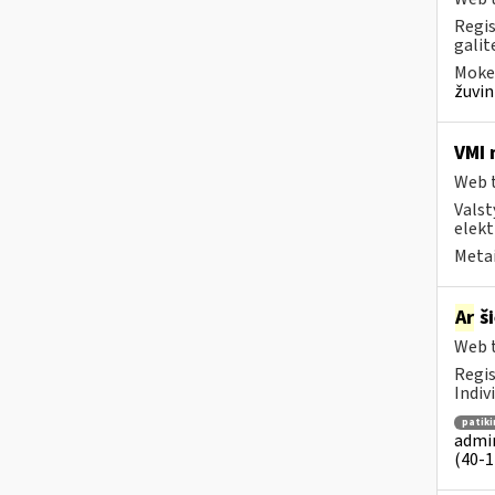
Regis
galite
Mokes
žuvin
VMI 
Web t
Valst
elekt
Metai
Ar
ši
Web t
Regis
Indiv
patik
admin
(40-1 