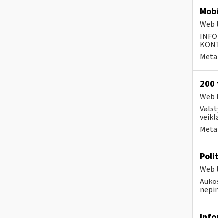
Mobi
Web t
INFO
KONTA
Metai
200 
Web t
Valst
veikl
Metai
Poli
Web t
Aukos
nepin
Info