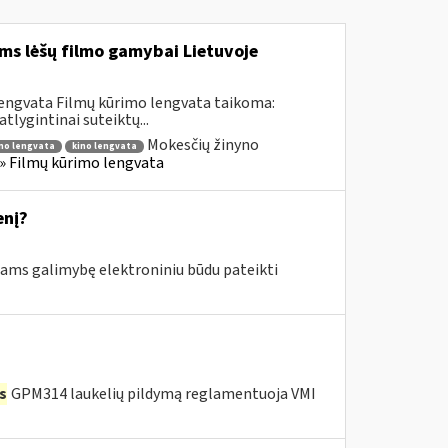
ms lėšų filmo gamybai Lietuvoje
lengvata Filmų kūrimo lengvata taikoma:
lygintinai suteiktų...
Mokesčių žinyno
mo lengvata
kino lengvata
) » Filmų kūrimo lengvata
enį?
ms galimybę elektroniniu būdu pateikti
s
GPM314 laukelių pildymą reglamentuoja VMI