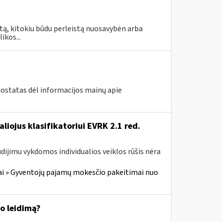
tą, kitokiu būdu perleistą nuosavybėn arba
ikos...
uostatas dėl informacijos mainų apie
aliojus klasifikatoriui EVRK 2.1 red.
dijimu vykdomos individualios veiklos rūšis nėra
i » Gyventojų pajamų mokesčio pakeitimai nuo
mo leidimą?