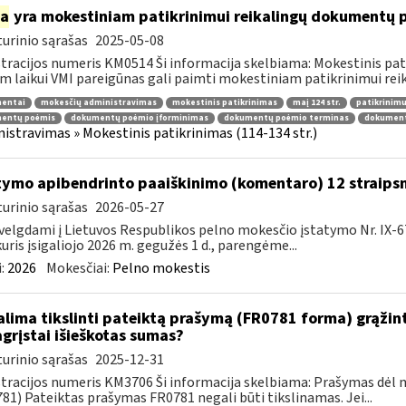
ia
yra mokestiniam patikrinimui reikalingų dokumentų
urinio sąrašas
2025-05-08
tracijos numeris KM0514 Ši informacija skelbiama: Mokestinis pat
m laikui VMI pareigūnas gali paimti mokestiniam patikrinimui reika
entai
mokesčių administravimas
mokestinis patikrinimas
maį 124 str.
patikrinimu
entų poėmis
dokumentų poėmio įforminimas
dokumentų poėmio terminas
dokument
istravimas » Mokestinis patikrinimas (114-134 str.)
tymo apibendrinto paaiškinimo (komentaro) 12 straips
urinio sąrašas
2026-05-27
velgdami į Lietuvos Respublikos pelno mokesčio įstatymo Nr. IX-6
kuris įsigaliojo 2026 m. gegužės 1 d., parengėme...
:
2026
Mokesčiai:
Pelno mokestis
lima tikslinti pateiktą prašymą (FR0781 forma) grąžint
grįstai išieškotas sumas?
urinio sąrašas
2025-12-31
tracijos numeris KM3706 Ši informacija skelbiama: Prašymas dėl
81) Pateiktas prašymas FR0781 negali būti tikslinamas. Jei...