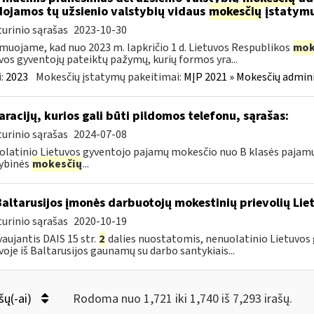
ojamos tų užsienio valstybių vidaus
mokesčių
įstatymu
urinio sąrašas
2023-10-30
muojame, kad nuo 2023 m. lapkričio 1 d. Lietuvos Respublikos
mok
vos gyventojų pateiktų pažymų, kurių formos yra...
:
2023
Mokesčių įstatymų pakeitimai:
MĮP 2021 » Mokesčių admin
aracijų, kurios gali būti pildomos telefonu, sąrašas:
urinio sąrašas
2024-07-08
latinio Lietuvos gyventojo pajamų mokesčio nuo B klasės pajamų
ybinės
mokesčių
...
Baltarusijos įmonės darbuotojų mokestinių prievolių Lie
urinio sąrašas
2020-10-19
aujantis DAIS 15 str.
2
dalies nuostatomis, nenuolatinio Lietuvos 
voje iš Baltarusijos gaunamų su darbo santykiais...
šų(-ai)
Rodoma nuo 1,721 iki 1,740 iš 7,293 irašų.