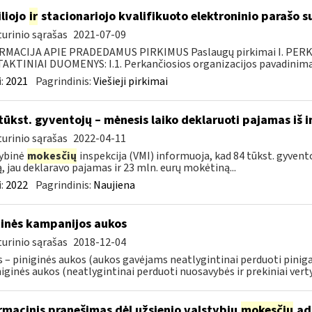
liojo
ir
stacionariojo kvalifikuoto elektroninio parašo
urinio sąrašas
2021-07-09
RMACIJA APIE PRADEDAMUS PIRKIMUS Paslaugų pirkimai I. PER
KTINIAI DUOMENYS: I.1. Perkančiosios organizacijos pavadinimas
:
2021
Pagrindinis:
Viešieji pirkimai
tūkst. gyventojų – mėnesis laiko deklaruoti pajamas iš i
urinio sąrašas
2022-04-11
ybinė
mokesčių
inspekcija (VMI) informuoja, kad 84 tūkst. gyvento
ą, jau deklaravo pajamas ir 23 mln. eurų mokėtiną...
:
2022
Pagrindinis:
Naujiena
tinės kampanijos aukos
urinio sąrašas
2018-12-04
 – piniginės aukos (aukos gavėjams neatlygintinai perduoti pinigai, 
iginės aukos (neatlygintinai perduoti nuosavybės ir prekiniai vertyb
rmacinis pranešimas dėl užsienio valstybių
mokesčių
adm