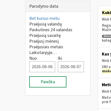
Parodymo data
Kok
Bet kuriuo metu
Web t
Praėjusią valandą
Regis
Paskutines 24 valandas
Mažin
Praėjusią savaitę
filmas
kateg
Praėjusį mėnesį
Praėjusiais metais
Laikotarpyje…
Kas 
Nuo
Iki
Web t
VMI e
moke
Paieška
Meti
Web t
Metin
prie 