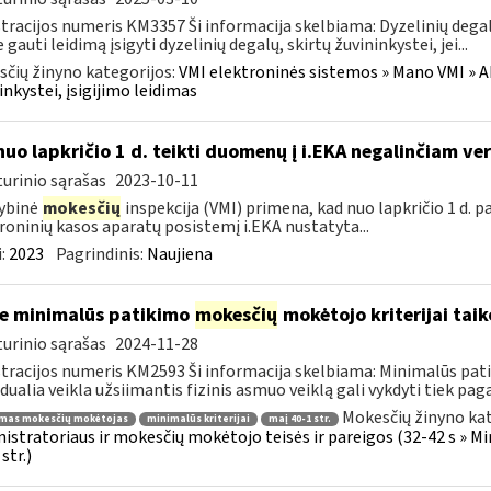
tracijos numeris KM3357 Ši informacija skelbiama: Dyzelinių degalų,
 gauti leidimą įsigyti dyzelinių degalų, skirtų žuvininkystei, jei...
čių žinyno kategorijos:
VMI elektroninės sistemos » Mano VMI » Ak
inkystei, įsigijimo leidimas
nuo lapkričio 1 d. teikti duomenų į i.EKA negalinčiam vers
urinio sąrašas
2023-10-11
ybinė
mokesčių
inspekcija (VMI) primena, kad nuo lapkričio 1 d. p
roninių kasos aparatų posistemį i.EKA nustatyta...
:
2023
Pagrindinis:
Naujiena
e minimalūs patikimo
mokesčių
mokėtojo kriterijai tai
urinio sąrašas
2024-11-28
tracijos numeris KM2593 Ši informacija skelbiama: Minimalūs patik
idualia veikla užsiimantis fizinis asmuo veiklą gali vykdyti tiek pagal
Mokesčių žinyno kat
imas mokesčių mokėtojas
minimalūs kriterijai
maį 40-1 str.
istratoriaus ir mokesčių mokėtojo teisės ir pareigos (32-42 s » M
str.)