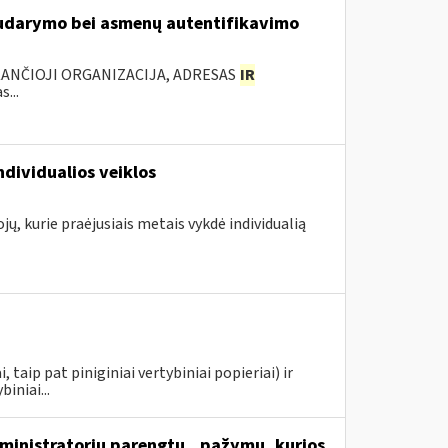
 sudarymo bei asmenų autentifikavimo
KANČIOJI ORGANIZACIJA, ADRESAS
IR
...
ndividualios veiklos
jų, kurie praėjusiais metais vykdė individualią
taip pat piniginiai vertybiniai popieriai) ir
iniai...
inistratorių parengtų...pažymų, kurios