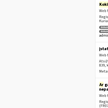
Kok
Web t
Regis
Kuria
dokum
dokum
admin
įsta
Web t
Atsiž
839, 
Metai
Ar
ga
nepa
Web t
Regis
(FR07