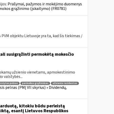
ijos:
Prašymai, pažymos ir mokėjimo duomenys
mokos grąžinimo (įskaitymo) (FR0781)
PVM objektu Lietuvoje yra ta, kad šis tiekimas /
gali susigrąžinti permokėtą mokesčio
šmokamų užsienio vienetams, apmokestinimo
o valstybės...
irstytas pelnas
permokos grąžinimas
užsienio rezidentas
is pelnas (PMĮ VII skyrius) » Dividendų,
rduotą, kitokiu būdu perleistą
ktą, esantį Lietuvos Respublikos