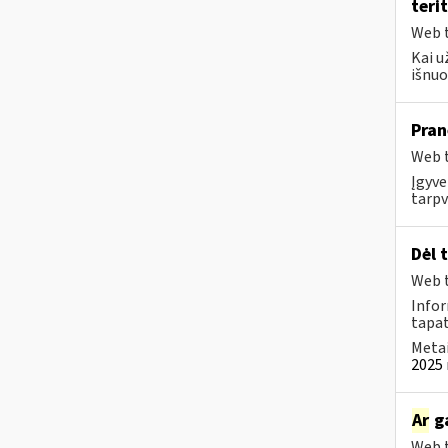
terit
Web t
Kai u
išnuo
Pran
Web t
Įgyve
tarpv
Dėl 
Web t
Infor
tapa
Metai
2025 
Ar
ga
Web t