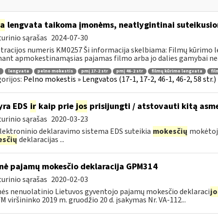
ia
lengvata taikoma įmonėms, neatlygintinai suteikusio
urinio sąrašas
2024-07-30
tracijos numeris KM0257 Ši informacija skelbiama: Filmų kūrimo 
ant apmokestinamąsias pajamas filmo arba jo dalies gamybai neat
lengvata
pelno mokestis
pmį 17-2 str
pmį 46-2 str
filmų kūrimo lengvata
fil
orijos:
Pelno mokestis » Lengvatos (17-1, 17-2, 46-1, 46-2, 58 str.
yra EDS
ir
kaip prie
jos
prisijungti / atstovauti kitą asm
urinio sąrašas
2020-03-23
lektroninio deklaravimo sistema EDS suteikia
mokesčių
mokėtoja
sčių
deklaracijas ...
nė pajamų mokesčio deklaracija GPM314
urinio sąrašas
2020-02-03
ės nenuolatinio Lietuvos gyventojo pajamų mokesčio deklaraci
jo
FM viršininko 2019 m. gruodžio 20 d. įsakymas Nr. VA-112...