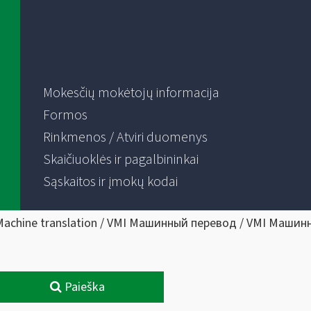
Mokesčių mokėtojų informacija
Formos
Rinkmenos / Atviri duomenys
Skaičiuoklės ir pagalbininkai
Sąskaitos ir įmokų kodai
Machine translation / VMI Машинный перевод / VMI Машин
Paieška