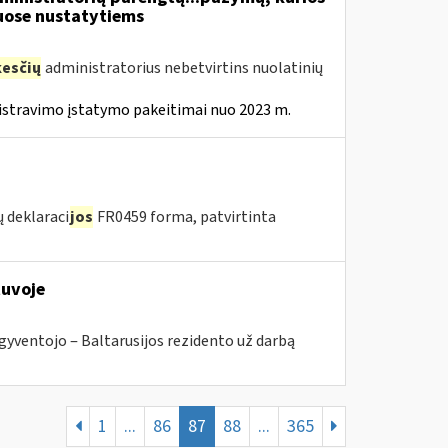
ose nustatytiems
esčių
administratorius nebetvirtins nuolatinių
istravimo įstatymo pakeitimai nuo 2023 m.
 deklaraci
jos
FR0459 forma, patvirtinta
tuvoje
gyventojo ‒ Baltarusijos rezidento už darbą
1
...
86
87
88
...
365