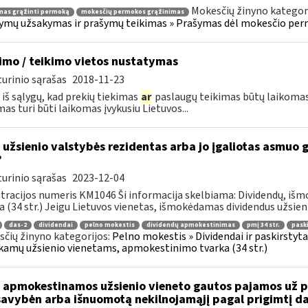
Mokesčių žinyno kategor
mas grąžinti permoką
mokesčių permokos grąžinimas
ymų užsakymas ir prašymų teikimas » Prašymas dėl mokesčio per
imo / teikimo vietos nustatymas
urinio sąrašas
2018-11-23
 iš sąlygų, kad prekių tiekimas
ar
paslaugų teikimas būtų laikomas 
mas turi būti laikomas įvykusiu Lietuvos...
 užsienio valstybės rezidentas arba jo įgaliotas asmuo 
?
urinio sąrašas
2023-12-04
tracijos numeris KM1046 Ši informacija skelbiama: Dividendų, i
a (34 str.) Jeigu Lietuvos vienetas, išmokėdamas dividendus užsieni
das-2
dividendai
pelno mokestis
dividendų apmokestinimas
pmį 34 str.
pask
čių žinyno kategorijos:
Pelno mokestis » Dividendai ir paskirstytas
amų užsienio vienetams, apmokestinimo tvarka (34 str.)
 apmokestinamos užsienio vieneto gautos pajamos už pa
avybėn arba išnuomotą nekilnojamąjį pagal prigimtį dai