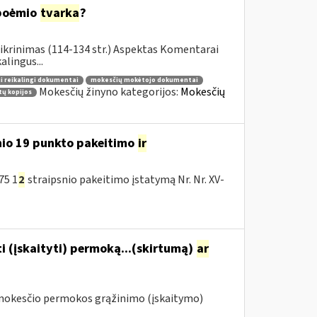
 poėmio
tvarka
?
ikrinimas (114-134 str.) Aspektas Komentarai
lingus...
i reikalingi dokumentai
mokesčių mokėtojo dokumentai
Mokesčių žinyno kategorijos:
Mokesčių
ų kopijos
nio 19 punkto pakeitimo
ir
75 1
2
straipsnio pakeitimo įstatymą Nr. Nr. XV-
i (įskaityti) permoką...(skirtumą)
ar
 mokesčio permokos grąžinimo (įskaitymo)