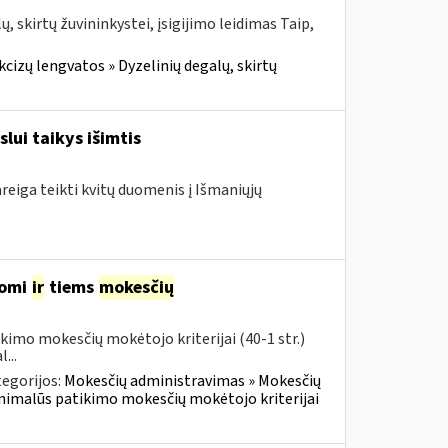
 skirtų žuvininkystei, įsigijimo leidimas Taip,
cizų lengvatos » Dyzelinių degalų, skirtų
lui taikys išimtis
areiga teikti kvitų duomenis į Išmaniųjų
komi
ir
tiems
mokesčių
imo mokesčių mokėtojo kriterijai (40-1 str.)
...
egorijos:
Mokesčių administravimas » Mokesčių
inimalūs patikimo mokesčių mokėtojo kriterijai