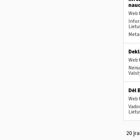
naud
Web t
Infor
Lietu
Metai
Dekl
Web t
Nenuo
Valst
Dėl 
Web t
Vadov
Lietu
20 Įra