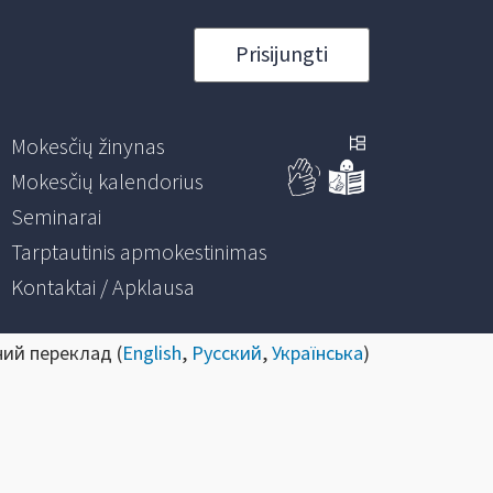
Prisijungti
Mokesčių žinynas
Mokesčių kalendorius
Seminarai
Tarptautinis apmokestinimas
Kontaktai / Apklausa
ний переклад (
English
,
Русский
,
Українська
)