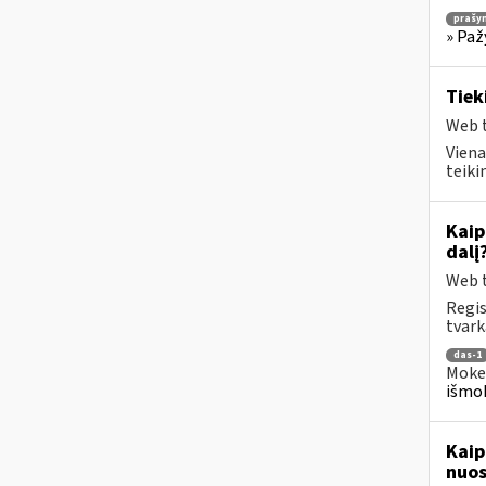
prašy
» Paž
Tiek
Web t
Viena
teiki
Kaip
dalį
Web t
Regis
tvark
das-1
Mokes
išmok
Kaip
nuos