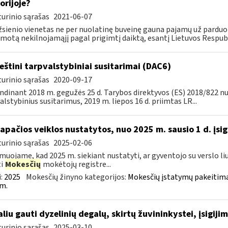
orijoje?
urinio sąrašas
2021-06-07
žsienio vienetas ne per nuolatinę buveinę gauna pajamų už parduo
motą nekilnojamąjį pagal prigimtį daiktą, esantį Lietuvos Respubl
eštini tarpvalstybiniai susitarimai (DAC6)
urinio sąrašas
2020-09-17
ndinant 2018 m. gegužės 25 d. Tarybos direktyvos (ES) 2018/822 n
alstybinius susitarimus, 2019 m. liepos 16 d. priimtas LR...
tapačios veiklos nustatytos, nuo 2025 m. sausio 1 d. įsig
urinio sąrašas
2025-02-06
muojame, kad 2025 m. siekiant nustatyti, ar gyventojo su verslo liu
ti
Mokesčių
mokėtojų registre...
:
2025
Mokesčių žinyno kategorijos:
Mokesčių įstatymų pakeitima
m.
liu gauti dyzelinių degalų, skirtų žuvininkystei, įsigiji
urinio sąrašas
2025-03-10