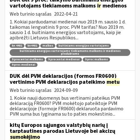
vartotojams tiekiamoms malkoms
ir
medienos
Web turinio sąrašas
2022-04-21
1. Kokiai parduodamai medienai nuo 2019 m. sausio 1 d.
taikomas lengvatinis 9 proc. PVM tarifas? Nuo 2019 m.
sausio 1 d. buitiniams energijos vartotojams, kaip jie
apibrėžti Lietuvos Respublikos...
kn 4401
kn4401
malkos
buitiniams energijos vartotojams
buitiniams energijos vartotojams tiekiamoms malkoms ir medienos
produktams
9 procentai malkoms
9 procentai medienai
9 proc malkoms
9 proc medienai
DUK dėl PVM deklaracijos (formos FR0600)
vertinimo PVM deklaracijos pateikimo
metu
Web turinio sąrašas
2024-09-09
1. Kokie nauji duomenys bus vertinami pateikus PVM
deklaraciją FR0600? PVM mokėtojo pateiktoje PVM
deklaracijoje (formoje FR0600) deklaruota pardavimo
PVM suma bus lyginama su to paties mokestinio...
kitų Europos sąjungos valstybių narių į
tarptautines parodas Lietuvoje bei akcizų
sumokėjimo