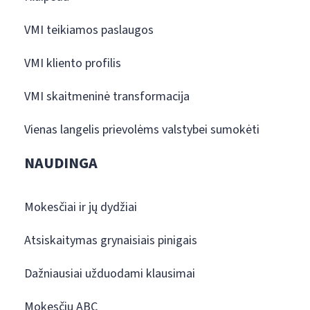
VMI teikiamos paslaugos
VMI kliento profilis
VMI skaitmeninė transformacija
Vienas langelis prievolėms valstybei sumokėti
NAUDINGA
Mokesčiai ir jų dydžiai
Atsiskaitymas grynaisiais pinigais
Dažniausiai užduodami klausimai
Mokesčių ABC