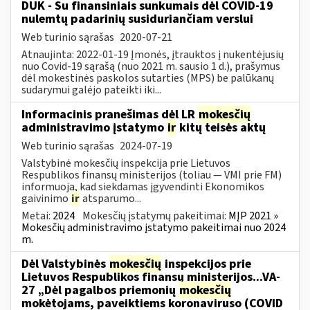
DUK - Su finansiniais sunkumais dėl COVID-19
nulemtų padarinių susiduriančiam verslui
Web turinio sąrašas
2020-07-21
Atnaujinta: 2022-01-19 Įmonės, įtrauktos į nukentėjusių
nuo Covid-19 sąrašą (nuo 2021 m. sausio 1 d.), prašymus
dėl mokestinės paskolos sutarties (MPS) be palūkanų
sudarymui galėjo pateikti iki...
Informacinis pranešimas dėl LR
mokesčių
administravimo įstatymo
ir
kitų teisės aktų
Web turinio sąrašas
2024-07-19
Valstybinė mokesčių inspekcija prie Lietuvos
Respublikos finansų ministerijos (toliau — VMI prie FM)
informuoja, kad siekdamas įgyvendinti Ekonomikos
gaivinimo
ir
atsparumo...
Metai:
2024
Mokesčių įstatymų pakeitimai:
MĮP 2021 »
Mokesčių administravimo įstatymo pakeitimai nuo 2024
m.
Dėl Valstybinės
mokesčių
inspekcijos prie
Lietuvos Respublikos finansų ministerijos...VA-
27 „Dėl pagalbos priemonių
mokesčių
mokėtojams, paveiktiems koronaviruso (COVID