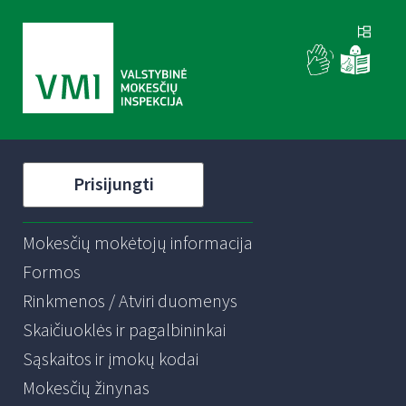
Prisijungti
Mokesčių mokėtojų informacija
Formos
Rinkmenos / Atviri duomenys
Skaičiuoklės ir pagalbininkai
Sąskaitos ir įmokų kodai
Mokesčių žinynas