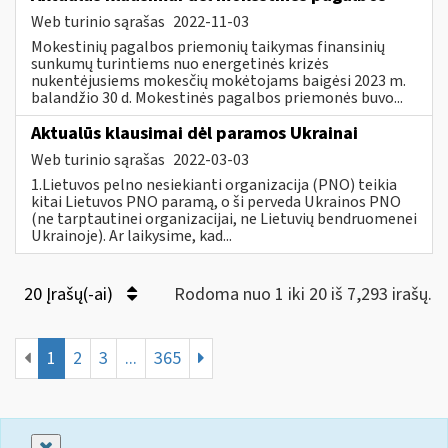
Web turinio sąrašas
2022-11-03
Mokestinių pagalbos priemonių taikymas finansinių
sunkumų turintiems nuo energetinės krizės
nukentėjusiems mokesčių mokėtojams baigėsi 2023 m.
balandžio 30 d. Mokestinės pagalbos priemonės buvo...
Aktualūs klausimai dėl paramos Ukrainai
Web turinio sąrašas
2022-03-03
1.Lietuvos pelno nesiekianti organizacija (PNO) teikia
kitai Lietuvos PNO paramą, o ši perveda Ukrainos PNO
(ne tarptautinei organizacijai, ne Lietuvių bendruomenei
Ukrainoje). Ar laikysime, kad...
20 Įrašų(-ai)
Rodoma nuo 1 iki 20 iš 7,293 irašų.
1
2
3
...
365
Uždaryti