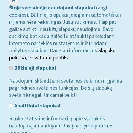
Šioje svetainėje naudojami slapukai
(angl.
cookies). Būtinieji slapukai įdiegiami automatiškai
ir jiems nėra reikalingas Jūsų sutikimas. Taip pat
galite sutikti ir su kitų slapukų naudojimu. Savo
sutikimą bet kada galėsite atšaukti pakeisdami
interneto naršyklės nustatymus ir ištrindami
įrašytus slapukus. Daugiau informacijos
Slapukų
politika
;
Privatumo politika.
Būtinieji slapukai
Naudojami sklandžiam svetainės veikimui ir įgalina
pagrindines svetainės funkcijas. Be šių slapukų
svetainė negali tinkamai veikti.
Analitiniai slapukai
Renka statistinę informaciją apie svetainės
naudojimą ir naudojami Jūsų naršymo patirties
gerinimui.