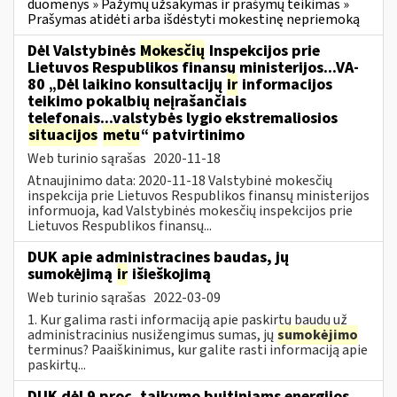
duomenys » Pažymų užsakymas ir prašymų teikimas »
Prašymas atidėti arba išdėstyti mokestinę nepriemoką
Dėl Valstybinės
Mokesčių
Inspekcijos prie
Lietuvos Respublikos finansų ministerijos...VA-
80 „Dėl laikino konsultacijų
ir
informacijos
teikimo pokalbių neįrašančiais
telefonais...valstybės lygio ekstremaliosios
situacijos
metu
“ patvirtinimo
Web turinio sąrašas
2020-11-18
Atnaujinimo data: 2020-11-18 Valstybinė mokesčių
inspekcija prie Lietuvos Respublikos finansų ministerijos
informuoja, kad Valstybinės mokesčių inspekcijos prie
Lietuvos Respublikos finansų...
DUK apie administracines baudas, jų
sumokėjimą
ir
išieškojimą
Web turinio sąrašas
2022-03-09
1. Kur galima rasti informaciją apie paskirtų baudų už
administracinius nusižengimus sumas, jų
sumokėjimo
terminus? Paaiškinimus, kur galite rasti informaciją apie
paskirtų...
DUK dėl 9 proc. taikymo buitiniams energijos