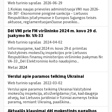
Web turinio sąrašas
2026-06-29
1.Kokias naujas prievoles administruoja VMI nuo 2026-
06-30? -Ekonominė piniginė sankcija – Lietuvos
Respublikos įstatymuose ir Europos Sąjungos teisės
aktuose, reglamentuojančiuose poveikio...
Dėl VMI prie FM viršininko 2024 m. kovo 29 d.
įsakymo Nr. VA-33
Web turinio sąrašas
2024-04-02
Informuojame, kad 2024 m. kovo 29 d. priimtas
Valstybinės mokesčių inspekcijos prie Lietuvos
Respublikos finansų ministerijos viršininko įsakymas Nr.
VA-33 „Dėl Elektroninio kvito naudojimo...
Metai:
2024
Verslui apie paramos teikimą Ukrainai
Web turinio sąrašas
2022-03-02
Verslui apie paramos teikimą Ukrainai Valstybinė
mokesčių inspekcija, atsižvelgdama į tai, kad daugėja
atvejų, kai Lietuvos juridiniai ir fiziniai asmenys teikia
paramą, remiant Ukrainą, paaiškina...
Aktualūs klausimai dėl mokestinės pagalbos