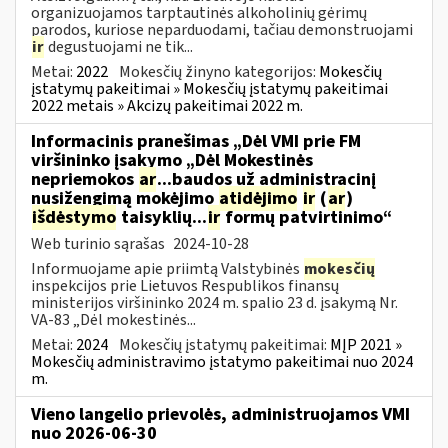
organizuojamos tarptautinės alkoholinių gėrimų
parodos, kuriose neparduodami, tačiau demonstruojami
ir
degustuojami ne tik...
Metai:
2022
Mokesčių žinyno kategorijos:
Mokesčių
įstatymų pakeitimai » Mokesčių įstatymų pakeitimai
2022 metais » Akcizų pakeitimai 2022 m.
Informacinis pranešimas „Dėl VMI prie FM
viršininko įsakymo „Dėl Mokestinės
nepriemokos
ar
...baudos už administracinį
nusižengimą mokėjimo
atidėjimo
ir
(
ar
)
išdėstymo
taisyklių...
ir
formų patvirtinimo“
Web turinio sąrašas
2024-10-28
Informuojame apie priimtą Valstybinės
mokesčių
inspekcijos prie Lietuvos Respublikos finansų
ministerijos viršininko 2024 m. spalio 23 d. įsakymą Nr.
VA-83 „Dėl mokestinės...
Metai:
2024
Mokesčių įstatymų pakeitimai:
MĮP 2021 »
Mokesčių administravimo įstatymo pakeitimai nuo 2024
m.
Vieno langelio prievolės, administruojamos VMI
nuo 2026-06-30