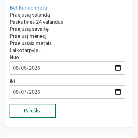
Bet kuriuo metu
Praėjusią valandą
Paskutines 24 valandas
Praėjusią savaitę
Praėjusį mėnesį
Praėjusiais metais
Laikotarpyje…
Nuo
Iki
Paieška