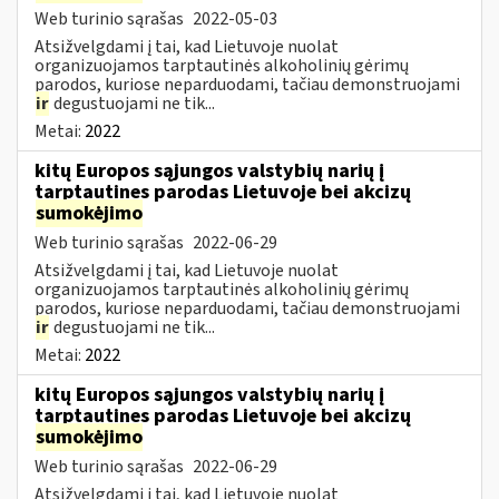
Web turinio sąrašas
2022-05-03
Atsižvelgdami į tai, kad Lietuvoje nuolat
organizuojamos tarptautinės alkoholinių gėrimų
parodos, kuriose neparduodami, tačiau demonstruojami
ir
degustuojami ne tik...
Metai:
2022
kitų Europos sąjungos valstybių narių į
tarptautines parodas Lietuvoje bei akcizų
sumokėjimo
Web turinio sąrašas
2022-06-29
Atsižvelgdami į tai, kad Lietuvoje nuolat
organizuojamos tarptautinės alkoholinių gėrimų
parodos, kuriose neparduodami, tačiau demonstruojami
ir
degustuojami ne tik...
Metai:
2022
kitų Europos sąjungos valstybių narių į
tarptautines parodas Lietuvoje bei akcizų
sumokėjimo
Web turinio sąrašas
2022-06-29
Atsižvelgdami į tai, kad Lietuvoje nuolat