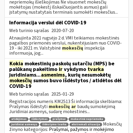
nepriemokų išieškojimas Ne visuomet mokesčių
mokėtojas (mokestį išskaičiuojantis asmuo) gali
įstatymų nustatytais terminais sumokėti mokesčius...
Informacija verslui dėl COVID-19
Web turinio sąrašas
2020-07-20
Atnaujinta 2021 rugsėjo 2 d. VMI teikiamos mokestinės
pagalbos priemonės verslui, nukentėjusiam nuo COVID-
19 - iki 2021 m. Valstybinė
mokesčių
inspekcija
informuoja, jog...
Kokia
mokestinių paskolų sutarčių (MPS) be
palūkanų pakeitimo
ir
vykdymo
tvarka
juridiniams...
asmenims
, kurių nesumokėtų
mokesčių
sumos buvo išdėstytos / atidėtos dėl
COVID-19
Web turinio sąrašas
2025-01-29
Registracijos numeris KM2513 Ši informacija skelbiama:
Prašymas išdėstyti
mokesčių
ar
baudų sumokėjimą
Juridiniai asmenys, sudarę mokestinės...
atidėjimas
išdėstymas
prašymai
mokestinė nepriemoka
Mokesčių
juridiniai asmenys
išdėstymo tvarka
ekstremali situacija
žinyno kategorijos:
Prašymai, pažymos ir mokėjimo