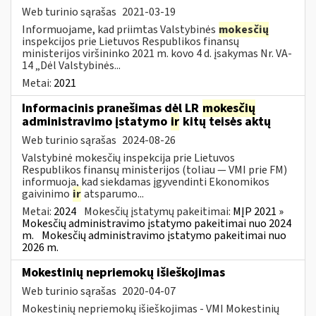
Web turinio sąrašas
2021-03-19
Informuojame, kad priimtas Valstybinės
mokesčių
inspekcijos prie Lietuvos Respublikos finansų
ministerijos viršininko 2021 m. kovo 4 d. įsakymas Nr. VA-
14 „Dėl Valstybinės...
Metai:
2021
Informacinis pranešimas dėl LR
mokesčių
administravimo įstatymo
ir
kitų teisės aktų
Web turinio sąrašas
2024-08-26
Valstybinė mokesčių inspekcija prie Lietuvos
Respublikos finansų ministerijos (toliau — VMI prie FM)
informuoja, kad siekdamas įgyvendinti Ekonomikos
gaivinimo
ir
atsparumo...
Metai:
2024
Mokesčių įstatymų pakeitimai:
MĮP 2021 »
Mokesčių administravimo įstatymo pakeitimai nuo 2024
m.
Mokesčių administravimo įstatymo pakeitimai nuo
2026 m.
Mokestinių nepriemokų išieškojimas
Web turinio sąrašas
2020-04-07
Mokestinių nepriemokų išieškojimas - VMI Mokestinių