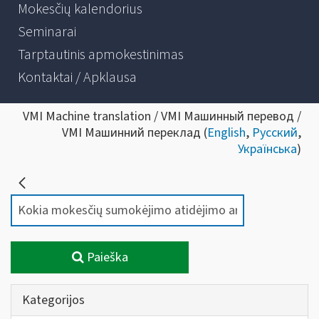
Mokesčių kalendorius
Seminarai
Tarptautinis apmokestinimas
Kontaktai / Apklausa
VMI Machine translation / VMI Машинный перевод /
VMI Машинний переклад (
English
,
Русский
,
Українська
)
Paieška
Kategorijos