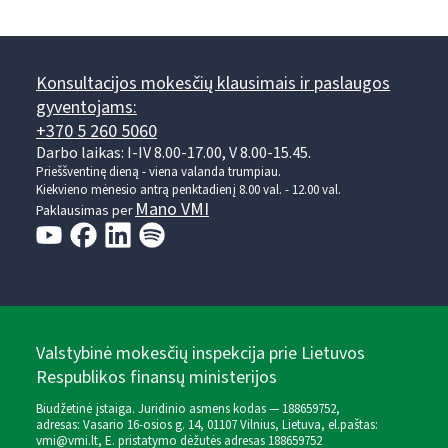
Konsultacijos mokesčių klausimais ir paslaugos
gyventojams:
+370 5 260 5060
Darbo laikas: I-IV 8.00-17.00, V 8.00-15.45.
Prieššventinę dieną - viena valanda trumpiau.
Kiekvieno mėnesio antrą penktadienį 8.00 val. - 12.00 val.
Mano VMI
Paklausimas per
Valstybinė mokesčių inspekcija prie Lietuvos
Respublikos finansų ministerijos
Biudžetinė įstaiga. Juridinio asmens kodas — 188659752,
adresas: Vasario 16-osios g. 14, 01107 Vilnius, Lietuva, el.paštas:
vmi@vmi.lt
, E. pristatymo dėžutės adresas 188659752