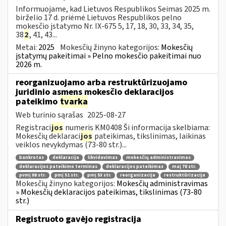
Informuojame, kad Lietuvos Respublikos Seimas 2025 m.
birželio 17 d. priėmė Lietuvos Respublikos pelno
mokesčio įstatymo Nr. IX-675 5, 17, 18, 30, 33, 34, 35,
38
2
, 41, 43...
Metai:
2025
Mokesčių žinyno kategorijos:
Mokesčių
įstatymų pakeitimai » Pelno mokesčio pakeitimai nuo
2026 m.
reorganizuojamo arba restruktūrizuojamo
juridinio asmens mokesčio deklaracijos
pateikimo
tvarka
Web turinio sąrašas
2025-08-27
Registraci
jos
numeris KM0408 Ši informacija skelbiama:
Mokesčių deklaraci
jos
pateikimas, tikslinimas, laikinas
veiklos nevykdymas (73-80 str.)...
bankrotas
deklaracija
likvidavimas
mokesčių administravimas
deklaracijos pateikimo terminas
deklaracijos pateikimas
maį 78 str.
pvmį 88 str.
pmį 51 str.
pmį 53 str.
reorganizacija
restruktūrizacija
Mokesčių žinyno kategorijos:
Mokesčių administravimas
» Mokesčių deklaracijos pateikimas, tikslinimas (73-80
str.)
Registruoto gavėjo registracija