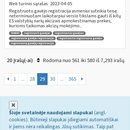
Web turinio sąrašas
2023-04-05
Registruoto gavėjo registracija asmeniui suteikia teisę
neterminuotam laikotarpiui verslo tikslams gauti iš kitų
ES valstybių narių akcizais apmokestinamas prekes,
kurioms taikomas akcizų mokėjimo...
fr0647
registruoti gavėjai
registruotas gavėjas
registruoto gavėjo registracija
registruotis registruotu gavėju
registruotų gavėjų registracija
20 Įrašų(-ai)
Rodoma nuo 561 iki 580 iš 7,293 irašų.
1
...
28
29
30
...
365
Uždaryti
Šioje svetainėje naudojami slapukai
(angl.
cookies). Būtinieji slapukai įdiegiami automatiškai
ir jiems nėra reikalingas Jūsų sutikimas. Taip pat