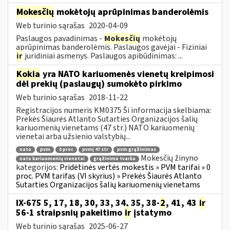
Mokesčių
mokėtojų aprūpinimas banderolėmis
Web turinio sąrašas
2020-04-09
Paslaugos pavadinimas -
Mokesčių
mokėtojų
aprūpinimas banderolėmis. Paslaugos gavėjai - Fiziniai
ir
juridiniai asmenys. Paslaugos apibūdinimas: ...
Kokia
yra NATO kariuomenės vienetų kreipimosi
dėl prekių (paslaugų) sumokėto pirkimo
Web turinio sąrašas
2018-11-22
Registracijos numeris KM0375 Ši informacija skelbiama:
Prekės Šiaurės Atlanto Sutarties Organizacijos šalių
kariuomenių vienetams (47 str.) NATO kariuomenių
vienetai arba užsienio valstybių...
nato
pvm
0 proc
pvmį 47 str
pvm grąžinimas
Mokesčių žinyno
nato kariuomenių vienetai
grąžinimo tvarka
kategorijos:
Pridėtinės vertės mokestis » PVM tarifai » 0
proc. PVM tarifas (VI skyrius) » Prekės Šiaurės Atlanto
Sutarties Organizacijos šalių kariuomenių vienetams
IX-675 5, 17, 18, 30, 33, 34, 35, 38-
2
, 41, 43
ir
56-1 straipsnių pakeitimo
ir
įstatymo
Web turinio sąrašas
2025-06-27