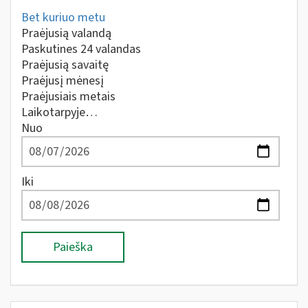
Bet kuriuo metu
Praėjusią valandą
Paskutines 24 valandas
Praėjusią savaitę
Praėjusį mėnesį
Praėjusiais metais
Laikotarpyje…
Nuo
Iki
Paieška