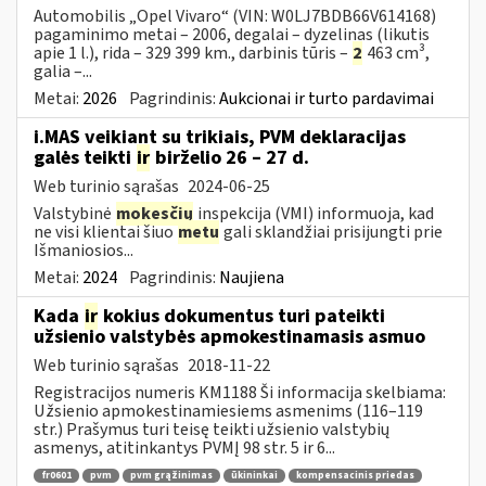
Automobilis „Opel Vivaro“ (VIN: W0LJ7BDB66V614168)
pagaminimo metai – 2006, degalai – dyzelinas (likutis
apie 1 l.), rida – 329 399 km., darbinis tūris –
2
463 cm³,
galia –...
Metai:
2026
Pagrindinis:
Aukcionai ir turto pardavimai
i.MAS veikiant su trikiais, PVM deklaracijas
galės teikti
ir
birželio 26 – 27 d.
Web turinio sąrašas
2024-06-25
Valstybinė
mokesčių
inspekcija (VMI) informuoja, kad
ne visi klientai šiuo
metu
gali sklandžiai prisijungti prie
Išmaniosios...
Metai:
2024
Pagrindinis:
Naujiena
Kada
ir
kokius dokumentus turi pateikti
užsienio valstybės apmokestinamasis asmuo
Web turinio sąrašas
2018-11-22
Registracijos numeris KM1188 Ši informacija skelbiama:
Užsienio apmokestinamiesiems asmenims (116–119
str.) Prašymus turi teisę teikti užsienio valstybių
asmenys, atitinkantys PVMĮ 98 str. 5 ir 6...
fr0601
pvm
pvm grąžinimas
ūkininkai
kompensacinis priedas