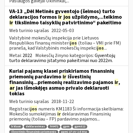
Paslaugos gavėjai Ūkininkai,...
VA-13 „Dėl Metinės gyventojo (šeimos) turto
deklaracijos formos
ir
jos
užpildymo,...teikimo
ir
tikslinimo taisyklių patvirtinimo“ pakeitimo
Web turinio sąrašas
2022-05-03
Valstybinė mokesčių inspekcija prie Lietuvos
Respublikos finansų ministeri
jos
(toliau – VMI prie FM)
praneša, kad Valstybinės mokesčių inspekci
jos
...
Metai:
2022
Mokesčių žinyno kategorijos:
Gyventojų
turto deklaravimo įstatymo pakeitimai nuo 2022m.
Kuriai pajamų klasei priskiriamos finansinių
priemonių pardavimo
ir
išvestinių
finansinių...priemonių realizavimo pajamos
ir
,
ar
jas išmokėjęs asmuo privalo deklaruoti
tokias
Web turinio sąrašas
2018-11-22
Registraci
jos
numeris KM1183 Ši informacija skelbiama:
Mokesčio sumokėjimas
ir
deklaravimas Finansinių
priemonių (toliau – FP) pardavimo pajamos...
b klasė
deklaravimas
fr0471
gpm
gpm312
išvestinės finansinės priemonės
gpmį 17 str 1 d 30 p