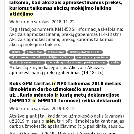
laikoma, kad akcizais apmokestinamos prekės,
kurioms taikomas akcizų mokėjimo laikino
atidėjimo
Web turinio sąrašas
2018-11-22
Registracijos numeris KM1458 Ši informacija skelbiama:
Akcizais apmokestinamų prekių gabenimas (14-18 str.)
Akcizais apmokestinamų prekių, kurioms taikomas
akcizų mokėjimo laikino...
akcizai
gabenimas
pranešimas
akcizų įstatymo 15 str
akcizų mokėjimo laikino atidėjimo režimas
akcizų įstatymo 14 str
akcizų įstatymo 16 str
akcizais apmokestinamų prekių gavimas
amlar
Mokesčių žinyno kategorijos:
Akcizai » Akcizais
apmokestinamų prekių gabenimas (14-18 str.)
Koks GPM tarifas
ir
NPD taikomas 2018 metais
išmokėtam darbo užmokesčio avansui
už...Kurio mėnesio
ir
kurių metų deklaracijose
(GPM312
ir
GPM313 formose) reikia deklaruoti
Web turinio sąrašas
2019-03-12
Atsižvelgiant į tai, kad darbo užmokesčio dalis (avansas)
už 2019 m. sausio
mėn
. turi būti išmokėta taikant naujas
darbo užmokesčio apskaičiavimo (t. y. padidinta, sausio...
Metai (Archyvas):
2019
Mokesčiai:
Gyventojų pajamų