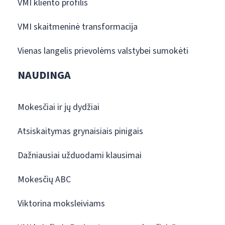
VMI kliento profilis
VMI skaitmeninė transformacija
Vienas langelis prievolėms valstybei sumokėti
NAUDINGA
Mokesčiai ir jų dydžiai
Atsiskaitymas grynaisiais pinigais
Dažniausiai užduodami klausimai
Mokesčių ABC
Viktorina moksleiviams