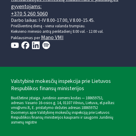
gyventojams:
+370 5 260 5060
Darbo laikas: I-IV 8.00-17.00, V 8.00-15.45.
Prieššventinę dieną - viena valanda trumpiau.
Kiekvieno mėnesio antrą penktadienį 8.00 val. - 12.00 val.
Mano VMI
Paklausimas per
Valstybinė mokesčių inspekcija prie Lietuvos
Respublikos finansų ministerijos
Biudžetinė įstaiga. Juridinio asmens kodas — 188659752,
adresas: Vasario 16-osios g. 14, 01107 Vilnius, Lietuva, el.paštas:
vmi@vmi.lt
, E. pristatymo dėžutės adresas 188659752
Duomenys apie Valstybinę mokesčių inspekciją prie Lietuvos
Respublikos finansų ministerijos kaupiami ir saugomi Juridinių
asmenų registre