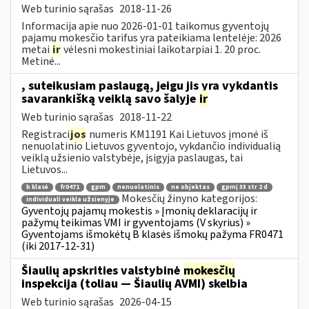
Web turinio sąrašas
2018-11-26
Informacija apie nuo 2026-01-01 taikomus gyventojų
pajamų mokesčio tarifus yra pateikiama lentelėje: 2026
metai
ir
vėlesni mokestiniai laikotarpiai 1. 20 proc.
Metinė...
, suteikusiam paslaugą, jeigu jis yra vykdantis
savarankišką veiklą savo šalyje
ir
Web turinio sąrašas
2018-11-22
Registraci
jos
numeris KM1191 Kai Lietuvos įmonė iš
nenuolatinio Lietuvos gyventojo, vykdančio individualią
veiklą užsienio valstybėje, įsigyja paslaugas, tai
Lietuvos...
b klasė
fr0471
gpm
nenuolatinis
ne objektas
gpmį 33 str 2 d
Mokesčių žinyno kategorijos:
individuali veikla užsienyje
Gyventojų pajamų mokestis » Įmonių deklaracijų ir
pažymų teikimas VMI ir gyventojams (V skyrius) »
Gyventojams išmokėtų B klasės išmokų pažyma FR0471
(iki 2017-12-31)
Šiaulių apskrities valstybinė
mokesčių
inspekcija (toliau — Šiaulių AVMI) skelbia
Web turinio sąrašas
2026-04-15