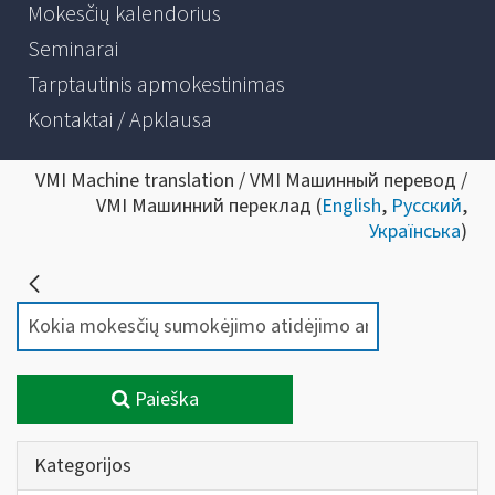
Mokesčių kalendorius
Seminarai
Tarptautinis apmokestinimas
Kontaktai / Apklausa
VMI Machine translation / VMI Машинный перевод /
VMI Машинний переклад (
English
,
Русский
,
Українська
)
Paieška
Kategorijos