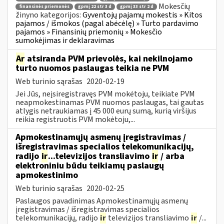
Mokesčių
finansinės priemonės
gpmį 22 str 3 d
gpmį 33 str 2 d
žinyno kategorijos:
Gyventojų pajamų mokestis » Kitos
pajamos / išmokos (pagal abėcėlę) » Turto pardavimo
pajamos » Finansinių priemonių » Mokesčio
sumokėjimas ir deklaravimas
Ar
atsiranda PVM prievolės, kai nekilnojamo
turto nuomos paslaugas teikia ne PVM
Web turinio sąrašas
2020-02-19
Jei Jūs, neįsiregistravęs PVM mokėtoju, teikiate PVM
neapmokestinamas PVM nuomos paslaugas, tai gautas
atlygis netraukiamas į 45 000 eurų sumą, kurią viršijus
reikia registruotis PVM mokėtoju,...
Apmokestinamųjų asmenų įregistravimas /
išregistravimas specialios telekomunikacijų,
radijo
ir
...televizijos transliavimo
ir
/ arba
elektroniniu būdu teikiamų paslaugų
apmokestinimo
Web turinio sąrašas
2020-02-25
Paslaugos pavadinimas Apmokestinamųjų asmenų
įregistravimas / išregistravimas specialios
telekomunikacijų, radijo
ir
televizijos transliavimo
ir
/...