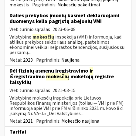
mokestis
Pagrindinis:
Mokesčių pakeitimai
Dalies prekybos įmonių kasmet deklaruojami
duomenys kelia pagrįstų abejonių VMI
Web turinio sąrašas
2023-06-08
Valstybinė
mokesčių
inspekcija (VMI) informuoja, kad
atlikus prekybos sektoriaus analizę, pastebimos
ekonominei veiklai neįprastos tendencijos, susijusios su
perkamų...
Metai:
2023
Pagrindinis:
Naujiena
Dėl fizinių asmenų įregistravimo
ir
išregistravimo
mokesčių
mokėtojų registre
taisyklių
Web turinio sąrašas
2021-03-15
Valstybinė mokesčių inspekcija prie Lietuvos
Respublikos finansų ministerijos (toliau ― VMI prie FM)
informuoja apie VMI prie FM viršininko 2021 m. kovo 8 d.
įsakymą Nr. VA-15 „Dėl Valstybinės...
Metai:
2021
Pagrindinis:
Mokesčio naujiena
Tarifai