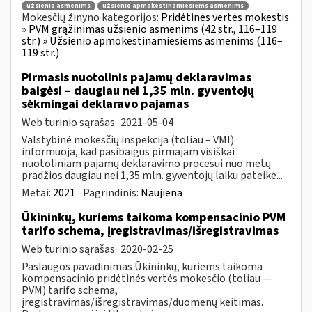
užsienio asmenims
užsienio apmokestinamiesiems asmenims
Mokesčių žinyno kategorijos:
Pridėtinės vertės mokestis
» PVM grąžinimas užsienio asmenims (42 str., 116–119
str.) » Užsienio apmokestinamiesiems asmenims (116–
119 str.)
Pirmasis nuotolinis pajamų deklaravimas
baigėsi – daugiau nei 1,35 mln. gyventojų
sėkmingai deklaravo pajamas
Web turinio sąrašas
2021-05-04
Valstybinė mokesčių inspekcija (toliau – VMI)
informuoja, kad pasibaigus pirmajam visiškai
nuotoliniam pajamų deklaravimo procesui nuo metų
pradžios daugiau nei 1,35 mln. gyventojų laiku pateikė...
Metai:
2021
Pagrindinis:
Naujiena
Ūkininkų, kuriems taikoma kompensacinio PVM
tarifo schema, įregistravimas/išregistravimas
Web turinio sąrašas
2020-02-25
Paslaugos pavadinimas Ūkininkų, kuriems taikoma
kompensacinio pridėtinės vertės mokesčio (toliau —
PVM) tarifo schema,
įregistravimas/išregistravimas/duomenų keitimas.