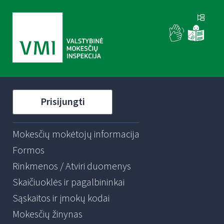
Prisijungti
Mokesčių mokėtojų informacija
Formos
Rinkmenos / Atviri duomenys
Skaičiuoklės ir pagalbininkai
Sąskaitos ir įmokų kodai
Mokesčių žinynas