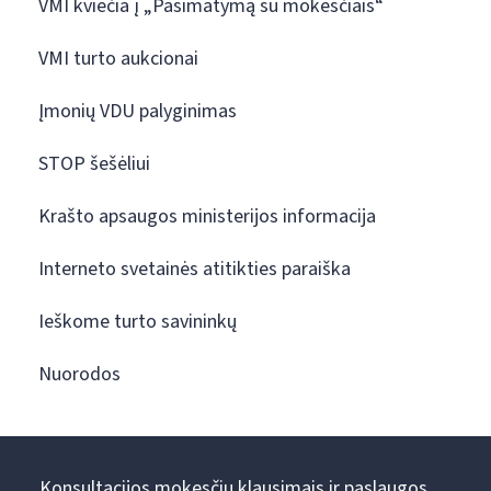
VMI kviečia į „Pasimatymą su mokesčiais“
VMI turto aukcionai
Įmonių VDU palyginimas
STOP šešėliui
Krašto apsaugos ministerijos informacija
Interneto svetainės atitikties paraiška
Ieškome turto savininkų
Nuorodos
Konsultacijos mokesčių klausimais ir paslaugos