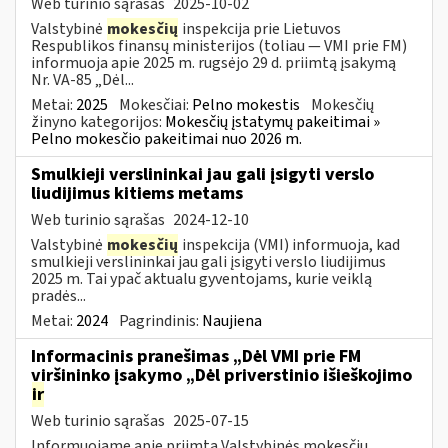
Web turinio sąrašas
2025-10-02
Valstybinė
mokesčių
inspekcija prie Lietuvos
Respublikos finansų ministerijos (toliau — VMI prie FM)
informuoja apie 2025 m. rugsėjo 29 d. priimtą įsakymą
Nr. VA-85 „Dėl...
Metai:
2025
Mokesčiai:
Pelno mokestis
Mokesčių
žinyno kategorijos:
Mokesčių įstatymų pakeitimai »
Pelno mokesčio pakeitimai nuo 2026 m.
Smulkieji verslininkai jau gali įsigyti verslo
liudijimus kitiems metams
Web turinio sąrašas
2024-12-10
Valstybinė
mokesčių
inspekcija (VMI) informuoja, kad
smulkieji verslininkai jau gali įsigyti verslo liudijimus
2025 m. Tai ypač aktualu gyventojams, kurie veiklą
pradės...
Metai:
2024
Pagrindinis:
Naujiena
Informacinis pranešimas „Dėl VMI prie FM
viršininko įsakymo „Dėl priverstinio išieškojimo
ir
Web turinio sąrašas
2025-07-15
Informuojame apie priimtą Valstybinės mokesčių