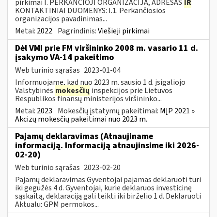
pirkimai I. PERKANČIOJI ORGANIZACIJA, ADRESAS
IR
KONTAKTINIAI DUOMENYS: I.1. Perkančiosios
organizacijos pavadinimas...
Metai:
2022
Pagrindinis:
Viešieji pirkimai
Dėl VMI prie FM viršininko 2008 m. vasario 11 d.
įsakymo VA-14 pakeitimo
Web turinio sąrašas
2023-01-04
Informuojame, kad nuo 2023 m. sausio 1 d. įsigaliojo
Valstybinės
mokesčių
inspekcijos prie Lietuvos
Respublikos finansų ministerijos viršininko...
Metai:
2023
Mokesčių įstatymų pakeitimai:
MĮP 2021 »
Akcizų mokesčių pakeitimai nuo 2023 m.
Pajamų deklaravimas (Atnaujiname
informaciją. Informaciją atnaujinsime iki 2026-
02-20)
Web turinio sąrašas
2023-02-20
Pajamų deklaravimas Gyventojai pajamas deklaruoti turi
iki gegužės 4 d. Gyventojai, kurie deklaruos investicinę
sąskaitą, deklaraciją gali teikti iki birželio 1 d. Deklaruoti
Aktualu: GPM permokos...