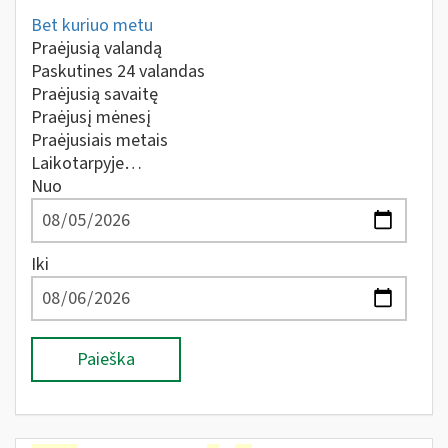
Bet kuriuo metu
Praėjusią valandą
Paskutines 24 valandas
Praėjusią savaitę
Praėjusį mėnesį
Praėjusiais metais
Laikotarpyje…
Nuo
Iki
Paieška