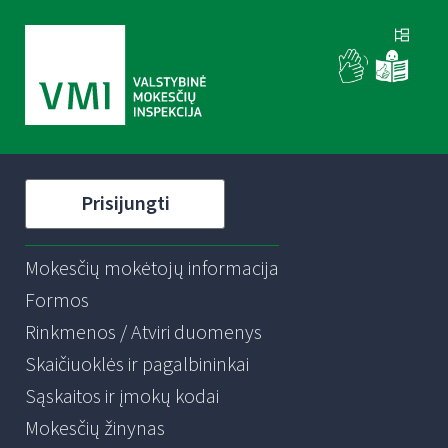
Prisijungti
Mokesčių mokėtojų informacija
Formos
Rinkmenos / Atviri duomenys
Skaičiuoklės ir pagalbininkai
Sąskaitos ir įmokų kodai
Mokesčių žinynas