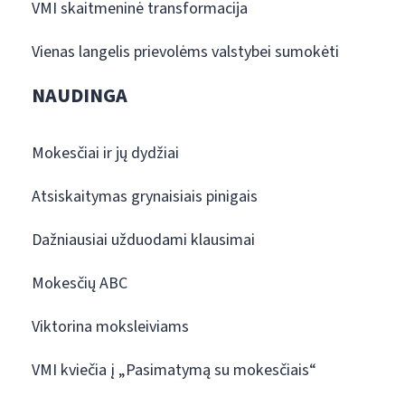
VMI skaitmeninė transformacija
Vienas langelis prievolėms valstybei sumokėti
NAUDINGA
Mokesčiai ir jų dydžiai
Atsiskaitymas grynaisiais pinigais
Dažniausiai užduodami klausimai
Mokesčių ABC
Viktorina moksleiviams
VMI kviečia į „Pasimatymą su mokesčiais“