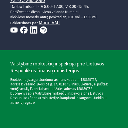
+370 5 260 5060
Darbo laikas: I-IV 8.00-17.00, V 8.00-15.45.
Prieššventinę dieną - viena valanda trumpiau.
Kiekvieno mėnesio antrą penktadienį 8.00 val. - 12.00 val.
Mano VMI
Paklausimas per
Valstybinė mokesčių inspekcija prie Lietuvos
Respublikos finansų ministerijos
Biudžetinė įstaiga. Juridinio asmens kodas — 188659752,
adresas: Vasario 16-osios g. 14, 01107 Vilnius, Lietuva, el.paštas:
vmi@vmi.lt
, E. pristatymo dėžutės adresas 188659752
Duomenys apie Valstybinę mokesčių inspekciją prie Lietuvos
Respublikos finansų ministerijos kaupiami ir saugomi Juridinių
asmenų registre