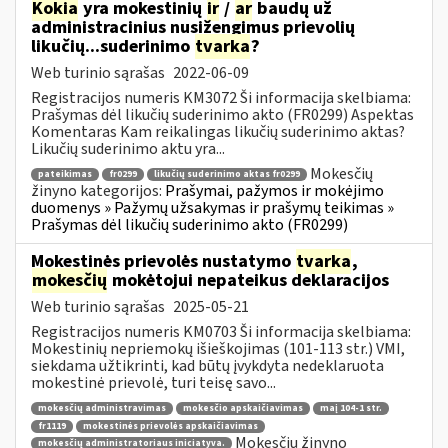
Kokia
yra mokestinių
ir
/
ar
baudų už
administracinius nusižengimus prievolių
likučių...suderinimo
tvarka
?
Web turinio sąrašas
2022-06-09
Registracijos numeris KM3072 Ši informacija skelbiama:
Prašymas dėl likučių suderinimo akto (FR0299) Aspektas
Komentaras Kam reikalingas likučių suderinimo aktas?
Likučių suderinimo aktu yra...
Mokesčių
pateikimas
fr0299
likučių suderinimo aktas fr0299
žinyno kategorijos:
Prašymai, pažymos ir mokėjimo
duomenys » Pažymų užsakymas ir prašymų teikimas »
Prašymas dėl likučių suderinimo akto (FR0299)
Mokestinės prievolės nustatymo
tvarka
,
mokesčių
mokėtojui nepateikus deklaracijos
Web turinio sąrašas
2025-05-21
Registracijos numeris KM0703 Ši informacija skelbiama:
Mokestinių nepriemokų išieškojimas (101-113 str.) VMI,
siekdama užtikrinti, kad būtų įvykdyta nedeklaruota
mokestinė prievolė, turi teisę savo...
mokesčių administravimas
mokesčio apskaičiavimas
maį 104-1 str.
fr1119
mokestinės prievolės apskaičiavimas
Mokesčių žinyno
mokesčių administratoriaus iniciatyva.