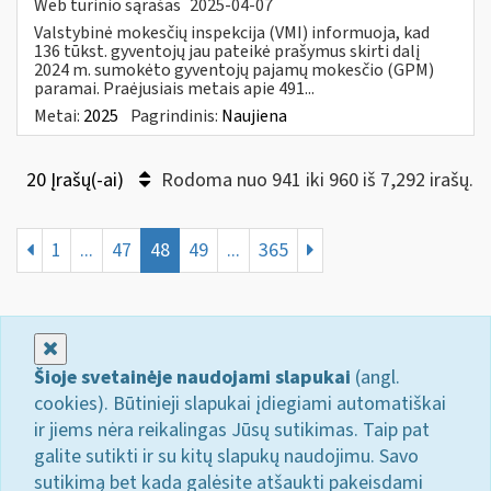
Web turinio sąrašas
2025-04-07
Valstybinė mokesčių inspekcija (VMI) informuoja, kad
136 tūkst. gyventojų jau pateikė prašymus skirti dalį
2024 m. sumokėto gyventojų pajamų mokesčio (GPM)
paramai. Praėjusiais metais apie 491...
Metai:
2025
Pagrindinis:
Naujiena
20 Įrašų(-ai)
Rodoma nuo 941 iki 960 iš 7,292 irašų.
1
...
47
48
49
...
365
Uždaryti
Šioje svetainėje naudojami slapukai
(angl.
cookies). Būtinieji slapukai įdiegiami automatiškai
ir jiems nėra reikalingas Jūsų sutikimas. Taip pat
galite sutikti ir su kitų slapukų naudojimu. Savo
sutikimą bet kada galėsite atšaukti pakeisdami