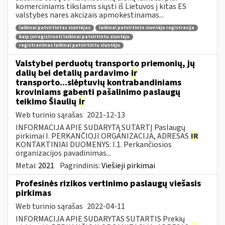
komerciniams tikslams siųsti iš Lietuvos į kitas ES
valstybes nares akcizais apmokestinamas...
laikinai patvirtintas siuntėjas
laikinai patvirtinto siuntėjo registracija
kaip įsiregistruoti laikinai patvirtintu siuntėju
registravimas laikinai patvirtintu siuntėju
Valstybei perduotų transporto priemonių, jų
dalių bei detalių pardavimo
ir
transporto...slėptuvių kontrabandiniams
kroviniams gabenti pašalinimo paslaugų
teikimo Šiaulių
ir
Web turinio sąrašas
2021-12-13
INFORMACIJA APIE SUDARYTĄ SUTARTĮ Paslaugų
pirkimai I. PERKANČIOJI ORGANIZACIJA, ADRESAS
IR
KONTAKTINIAI DUOMENYS: I.1. Perkančiosios
organizacijos pavadinimas...
Metai:
2021
Pagrindinis:
Viešieji pirkimai
Profesinės rizikos vertinimo paslaugų viešasis
pirkimas
Web turinio sąrašas
2022-04-11
INFORMACIJA APIE SUDARYTAS SUTARTIS Prekių