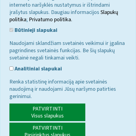
interneto naršyklės nustatymus ir ištrindami
įrašytus slapukus. Daugiau informacijos
Slapukų
politika
;
Privatumo politika.
Būtinieji slapukai
Naudojami sklandžiam svetainės veikimui ir įgalina
pagrindines svetainės funkcijas. Be šių slapukų
svetainė negali tinkamai veikti.
Analitiniai slapukai
Renka statistinę informaciją apie svetainės
naudojimą ir naudojami Jūsų naršymo patirties
gerinimui.
PATVIRTINTI
Visus slapukus
PATVIRTINTI
Pasirinktus slapukus