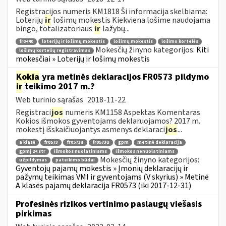
Registracijos numeris KM1818 Ši informacija skelbiama:
Loterijų
ir
lošimų mokestis Kiekviena lošime naudojama
bingo, totalizatoriaus
ir
lažybų...
fr0440
loterijų ir lošimų mokestis
lošimų mokestis
lošimo kortelės
Mokesčių žinyno kategorijos:
Kiti
lošimų kortelių registravimas
mokesčiai » Loterijų ir lošimų mokestis
Kokia
yra metinės deklaracijos FR0573 pildymo
ir
teikimo 2017 m.?
Web turinio sąrašas
2018-11-22
Registraci
jos
numeris KM1158 Aspektas Komentaras
Kokios išmokos gyventojams deklaruojamos? 2017 m.
mokestį išskaičiuojantys asmenys deklaraci
jos
...
a klasė
fr0573
fr0573a
fr0573u
gpm
metinė deklaracija
gpmį 24 str
išmokos nuolatiniams
išmokos nenuolatiniams
Mokesčių žinyno kategorijos:
užpildymas
pateikimo būdai
Gyventojų pajamų mokestis » Įmonių deklaracijų ir
pažymų teikimas VMI ir gyventojams (V skyrius) » Metinė
A klasės pajamų deklaracija FR0573 (iki 2017-12-31)
Profesinės rizikos vertinimo paslaugų viešasis
pirkimas