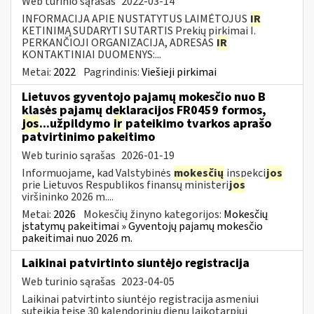
Web turinio sąrašas
2022-03-14
INFORMACIJA APIE NUSTATYTUS LAIMĖTOJUS
IR
KETINIMĄ SUDARYTI SUTARTIS Prekių pirkimai I.
PERKANČIOJI ORGANIZACIJA, ADRESAS
IR
KONTAKTINIAI DUOMENYS:...
Metai:
2022
Pagrindinis:
Viešieji pirkimai
Lietuvos gyventojo pajamų mokesčio nuo B
klasės pajamų deklaracijos FR0459 formos,
jos
...užpildymo
ir
pateikimo tvarkos aprašo
patvirtinimo pakeitimo
Web turinio sąrašas
2026-01-19
Informuojame, kad Valstybinės
mokesčių
inspekci
jos
prie Lietuvos Respublikos finansų ministeri
jos
viršininko 2026 m....
Metai:
2026
Mokesčių žinyno kategorijos:
Mokesčių
įstatymų pakeitimai » Gyventojų pajamų mokesčio
pakeitimai nuo 2026 m.
Laikinai patvirtinto siuntėjo registracija
Web turinio sąrašas
2023-04-05
Laikinai patvirtinto siuntėjo registracija asmeniui
suteikia teisę 30 kalendorinių dienų laikotarpiui