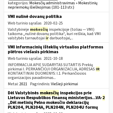
kategorijos:
Mokesčių administravimas » Mokestinių
nepriemokų išieškojimas (101-113 str.)
VMI nulinė dovanų politika
Web turinio sąrašas
2020-02-25
Valstybinėje
mokesčių
inspekcijoje (toliau — VMI)
taikoma „nulinė dovanų politika“, kuri reiškia, kad: VMI
valstybės tarnautojai
ir
darbuotojai,...
VMI informacinių išteklių virtualios platformos
plėtros viešasis pirkimas
Web turinio sąrašas
2021-10-18
INFORMACIJA APIE SUDARYTAS SUTARTIS Prekių
pirkimai I. PERKANČIOJI ORGANIZACIJA, ADRESAS
IR
KONTAKTINIAI DUOMENYS: I.1. Perkančiosios
organizacijos pavadinimas...
Metai:
2021
Pagrindinis:
Viešieji pirkimai
Dėl Valstybinės
mokesčių
inspekcijos prie
Lietuvos Respublikos finansų ministerijos...VA-
2
„Dėl metinių Pelno mokesčio deklaracijų
PLN204, PLN204A, PLN204N, PLN204U formų