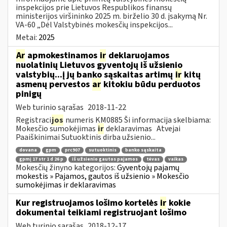
inspekcijos prie Lietuvos Respublikos finansų
ministerijos viršininko 2025 m. birželio 30 d. įsakymą Nr.
VA-60 „Dėl Valstybinės mokesčių inspekcijos...
Metai:
2025
Ar
apmokestinamos
ir
deklaruojamos
nuolatinių Lietuvos gyventojų iš užsienio
valstybių...į jų banko sąskaitas artimų
ir
kitų
asmenų pervestos
ar
kitokiu būdu perduotos
pinigų
Web turinio sąrašas
2018-11-22
Registraci
jos
numeris KM0885 Ši informacija skelbiama:
Mokesčio sumokėjimas
ir
deklaravimas Atvejai
Paaiškinimai Sutuoktinis dirba užsienio...
dovana
gpm
prc907
sutuoktinis
banko sąskaita
gpmį 17 str 1 d 26 p
iš užsienio gautos pajamos
tėvas
vaikas
Mokesčių žinyno kategorijos:
Gyventojų pajamų
mokestis » Pajamos, gautos iš užsienio » Mokesčio
sumokėjimas ir deklaravimas
Kur registruojamos lošimo kortelės
ir
kokie
dokumentai teikiami registruojant lošimo
Web turinio sąrašas
2018-12-17