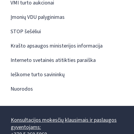
VMI turto aukcionai
Įmonių VDU palyginimas
STOP šešėliui
Krašto apsaugos ministerijos informacija
Interneto svetainės atitikties paraiška
Ieškome turto savininkų
Nuorodos
Konsultacijos mokesčių klausimais ir paslaugos
gyventojams: