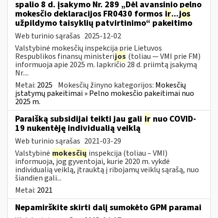
spalio 8 d. įsakymo Nr. 289 „Dėl avansinio pelno
mokesčio deklaracijos FR0430 formos
ir
...
jos
užpildymo taisyklių patvirtinimo“ pakeitimo
Web turinio sąrašas
2025-12-02
Valstybinė mokesčių inspekcija prie Lietuvos
Respublikos finansų ministeri
jos
(toliau — VMI prie FM)
informuoja apie 2025 m. lapkričio 28 d. priimtą įsakymą
Nr....
Metai:
2025
Mokesčių žinyno kategorijos:
Mokesčių
įstatymų pakeitimai » Pelno mokesčio pakeitimai nuo
2025 m.
Paraišką subsidijai teikti jau gali
ir
nuo COVID-
19 nukentėję individualią veiklą
Web turinio sąrašas
2021-03-29
Valstybinė
mokesčių
inspekcija (toliau – VMI)
informuoja, jog gyventojai, kurie 2020 m. vykdė
individualią veiklą, įtrauktą į ribojamų veiklų sąrašą, nuo
šiandien gali...
Metai:
2021
Nepamirškite skirti dalį sumokėto GPM paramai