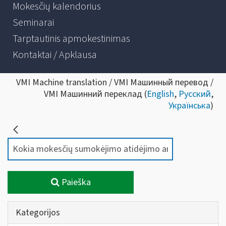
Mokesčių kalendorius
Seminarai
Tarptautinis apmokestinimas
Kontaktai / Apklausa
VMI Machine translation / VMI Машинный перевод /
VMI Машинний переклад (
English
,
Русский
,
Українська
)
Paieška
Kategorijos