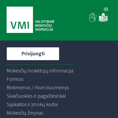
Prisijungti
Mokesčių mokėtojų informacija
Formos
Rinkmenos / Atviri duomenys
Skaičiuoklės ir pagalbininkai
Sąskaitos ir įmokų kodai
Mokesčių žinynas