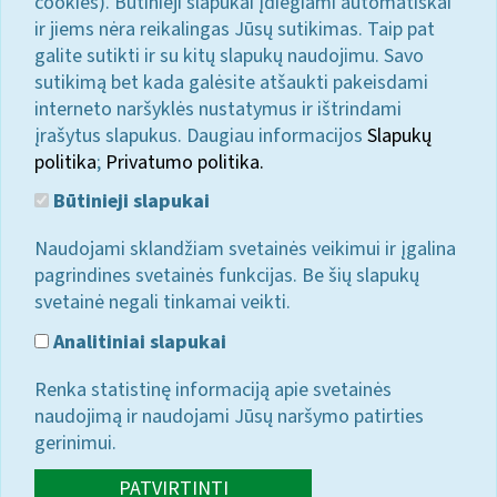
cookies). Būtinieji slapukai įdiegiami automatiškai
ir jiems nėra reikalingas Jūsų sutikimas. Taip pat
galite sutikti ir su kitų slapukų naudojimu. Savo
sutikimą bet kada galėsite atšaukti pakeisdami
interneto naršyklės nustatymus ir ištrindami
įrašytus slapukus. Daugiau informacijos
Slapukų
politika
;
Privatumo politika.
Būtinieji slapukai
Naudojami sklandžiam svetainės veikimui ir įgalina
pagrindines svetainės funkcijas. Be šių slapukų
svetainė negali tinkamai veikti.
Analitiniai slapukai
Renka statistinę informaciją apie svetainės
naudojimą ir naudojami Jūsų naršymo patirties
gerinimui.
PATVIRTINTI