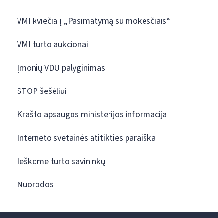
VMI kviečia į „Pasimatymą su mokesčiais“
VMI turto aukcionai
Įmonių VDU palyginimas
STOP šešėliui
Krašto apsaugos ministerijos informacija
Interneto svetainės atitikties paraiška
Ieškome turto savininkų
Nuorodos