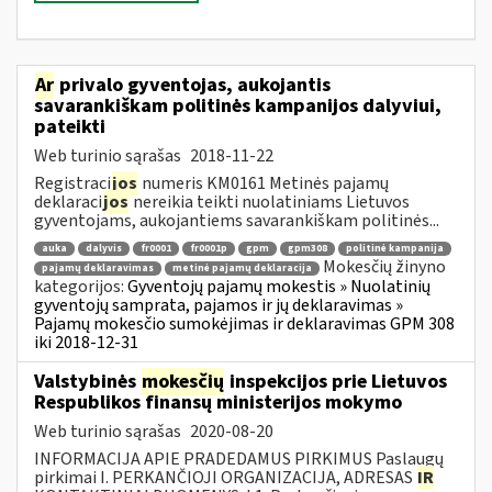
Ar
privalo gyventojas, aukojantis
savarankiškam politinės kampanijos dalyviui,
pateikti
Web turinio sąrašas
2018-11-22
Registraci
jos
numeris KM0161 Metinės pajamų
deklaraci
jos
nereikia teikti nuolatiniams Lietuvos
gyventojams, aukojantiems savarankiškam politinės...
auka
dalyvis
fr0001
fr0001p
gpm
gpm308
politinė kampanija
Mokesčių žinyno
pajamų deklaravimas
metinė pajamų deklaracija
kategorijos:
Gyventojų pajamų mokestis » Nuolatinių
gyventojų samprata, pajamos ir jų deklaravimas »
Pajamų mokesčio sumokėjimas ir deklaravimas GPM 308
iki 2018-12-31
Valstybinės
mokesčių
inspekcijos prie Lietuvos
Respublikos finansų ministerijos mokymo
Web turinio sąrašas
2020-08-20
INFORMACIJA APIE PRADEDAMUS PIRKIMUS Paslaugų
pirkimai I. PERKANČIOJI ORGANIZACIJA, ADRESAS
IR