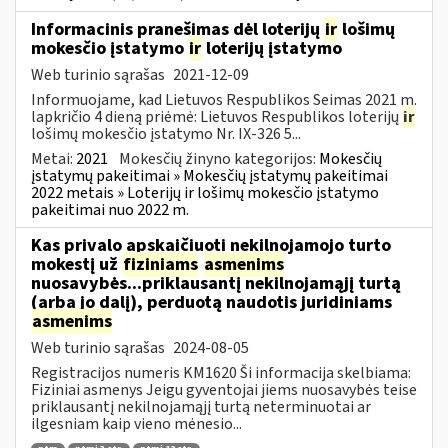
Informacinis pranešimas dėl loterijų
ir
lošimų
mokesčio įstatymo
ir
loterijų įstatymo
Web turinio sąrašas
2021-12-09
Informuojame, kad Lietuvos Respublikos Seimas 2021 m.
lapkričio 4 dieną priėmė: Lietuvos Respublikos loterijų
ir
lošimų mokesčio įstatymo Nr. IX-326 5...
Metai:
2021
Mokesčių žinyno kategorijos:
Mokesčių
įstatymų pakeitimai » Mokesčių įstatymų pakeitimai
2022 metais » Loterijų ir lošimų mokesčio įstatymo
pakeitimai nuo 2022 m.
Kas privalo apskaičiuoti nekilnojamojo turto
mokestį už
fiziniams
asmenims
nuosavybės...priklausantį nekilnojamąjį turtą
(arba jo dalį), perduotą naudotis juridiniams
asmenims
Web turinio sąrašas
2024-08-05
Registracijos numeris KM1620 Ši informacija skelbiama:
Fiziniai asmenys Jeigu gyventojai jiems nuosavybės teise
priklausantį nekilnojamąjį turtą neterminuotai ar
ilgesniam kaip vieno mėnesio...