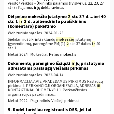
verslo/ veiklos » Ūkininko pajamos (IV skyrius, 22, 23, 27
str.) » Pajamos ir jų deklaravimas
Dėl pelno mokesčio įstatymo
2
str. 37 d....bei 40
str. 1
ir
2
d. apibendrinto paaiškinimo
(komentaro) pakeitimo
Web turinio sąrašas
2024-01-23
Siekdami užtikrinti sklandų
mokesčių
įstatymų
įgyvendinimą, parengėme PMĮ[1]
2
str. 37 dalies
ir
40
str. 1...
Metai:
2024
Mokesčiai:
Pelno mokestis
Dokumentų parengimo išsiųsti
ir
jų pristatymo
adresatams paslaugų viešasis pirkimas
Web turinio sąrašas
2022-04-14
INFORMACIJA APIE PRADEDAMUS PIRKIMUS Paslaugų
pirkimai I. PERKANČIOJI ORGANIZACIJA, ADRESAS
IR
KONTAKTINIAI DUOMENYS: I.1. Perkančiosios
organizacijos pavadinimas...
Metai:
2022
Pagrindinis:
Viešieji pirkimai
9. Kodėl turėčiau registruotis OSS, jei tai