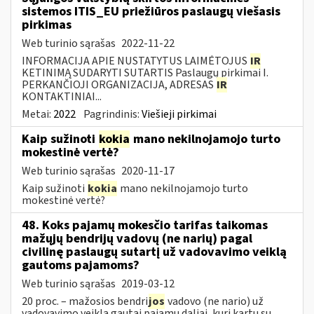
sistemos ITIS_EU priežiūros paslaugų viešasis
pirkimas
Web turinio sąrašas
2022-11-22
INFORMACIJA APIE NUSTATYTUS LAIMĖTOJUS
IR
KETINIMĄ SUDARYTI SUTARTIS Paslaugų pirkimai I.
PERKANČIOJI ORGANIZACIJA, ADRESAS
IR
KONTAKTINIAI...
Metai:
2022
Pagrindinis:
Viešieji pirkimai
Kaip sužinoti
kokia
mano nekilnojamojo turto
mokestinė vertė?
Web turinio sąrašas
2020-11-17
Kaip sužinoti
kokia
mano nekilnojamojo turto
mokestinė vertė?
48. Koks pajamų mokesčio tarifas taikomas
mažųjų bendrijų vadovų (ne narių) pagal
civilinę paslaugų sutartį už vadovavimo veiklą
gautoms pajamoms?
Web turinio sąrašas
2019-03-12
20 proc. – mažosios bendri
jos
vadovo (ne nario) už
vadovavimo veiklą gautai pajamų daliai, kuri kartu su