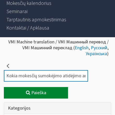
Mokesčių kalendorius
Seminarai
Tarptautinis apmokestinimas
Kontaktai / Apklausa
VMI Machine translation / VMI Машинный перевод /
VMI Машинний переклад (
English
,
Русский
,
Українська
)
Paieška
Kategorijos