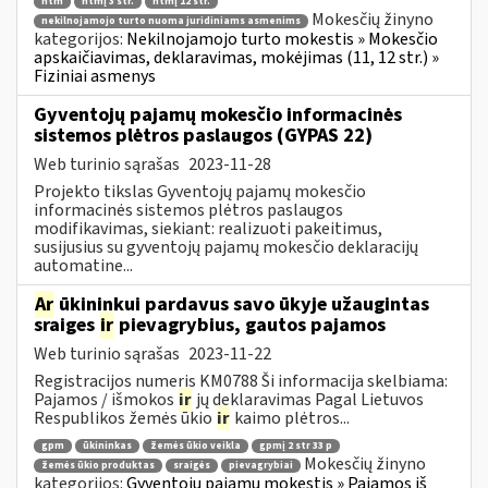
ntm
ntmį 3 str.
ntmį 12 str.
Mokesčių žinyno
nekilnojamojo turto nuoma juridiniams asmenims
kategorijos:
Nekilnojamojo turto mokestis » Mokesčio
apskaičiavimas, deklaravimas, mokėjimas (11, 12 str.) »
Fiziniai asmenys
Gyventojų pajamų mokesčio informacinės
sistemos plėtros paslaugos (GYPAS 22)
Web turinio sąrašas
2023-11-28
Projekto tikslas Gyventojų pajamų mokesčio
informacinės sistemos plėtros paslaugos
modifikavimas, siekiant: realizuoti pakeitimus,
susijusius su gyventojų pajamų mokesčio deklaracijų
automatine...
Ar
ūkininkui pardavus savo ūkyje užaugintas
sraiges
ir
pievagrybius, gautos pajamos
Web turinio sąrašas
2023-11-22
Registracijos numeris KM0788 Ši informacija skelbiama:
Pajamos / išmokos
ir
jų deklaravimas Pagal Lietuvos
Respublikos žemės ūkio
ir
kaimo plėtros...
gpm
ūkininkas
žemės ūkio veikla
gpmį 2 str 33 p
Mokesčių žinyno
žemės ūkio produktas
sraigės
pievagrybiai
kategorijos:
Gyventojų pajamų mokestis » Pajamos iš