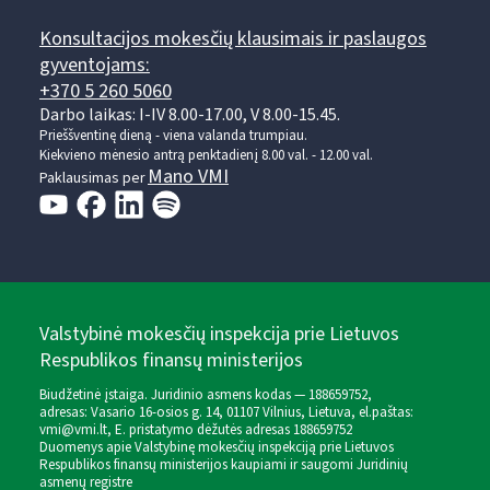
Konsultacijos mokesčių klausimais ir paslaugos
gyventojams:
+370 5 260 5060
Darbo laikas: I-IV 8.00-17.00, V 8.00-15.45.
Prieššventinę dieną - viena valanda trumpiau.
Kiekvieno mėnesio antrą penktadienį 8.00 val. - 12.00 val.
Mano VMI
Paklausimas per
Valstybinė mokesčių inspekcija prie Lietuvos
Respublikos finansų ministerijos
Biudžetinė įstaiga. Juridinio asmens kodas — 188659752,
adresas: Vasario 16-osios g. 14, 01107 Vilnius, Lietuva, el.paštas:
vmi@vmi.lt
, E. pristatymo dėžutės adresas 188659752
Duomenys apie Valstybinę mokesčių inspekciją prie Lietuvos
Respublikos finansų ministerijos kaupiami ir saugomi Juridinių
asmenų registre