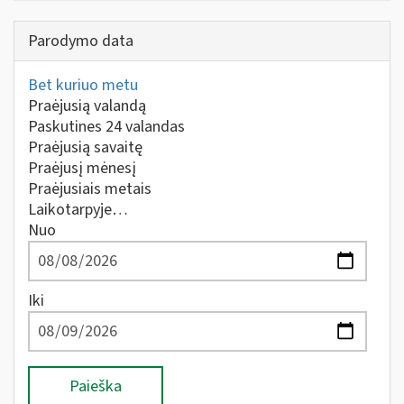
Parodymo data
Bet kuriuo metu
Praėjusią valandą
Paskutines 24 valandas
Praėjusią savaitę
Praėjusį mėnesį
Praėjusiais metais
Laikotarpyje…
Nuo
Iki
Paieška