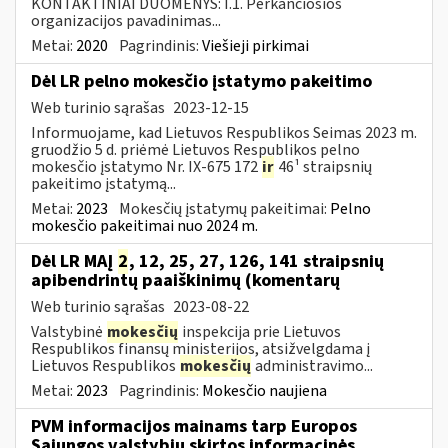
KONTAKTINIAI DUOMENYS: I.1. Perkančiosios
organizacijos pavadinimas...
Metai:
2020
Pagrindinis:
Viešieji pirkimai
Dėl LR pelno mokesčio įstatymo pakeitimo
Web turinio sąrašas
2023-12-15
Informuojame, kad Lietuvos Respublikos Seimas 2023 m.
gruodžio 5 d. priėmė Lietuvos Respublikos pelno
mokesčio įstatymo Nr. IX-675 172
ir
46¹ straipsnių
pakeitimo įstatymą...
Metai:
2023
Mokesčių įstatymų pakeitimai:
Pelno
mokesčio pakeitimai nuo 2024 m.
Dėl LR MAĮ
2
, 12, 25, 27, 126, 141 straipsnių
apibendrintų paaiškinimų (komentarų
Web turinio sąrašas
2023-08-22
Valstybinė
mokesčių
inspekcija prie Lietuvos
Respublikos finansų ministerijos, atsižvelgdama į
Lietuvos Respublikos
mokesčių
administravimo...
Metai:
2023
Pagrindinis:
Mokesčio naujiena
PVM informacijos mainams tarp Europos
Sąjungos valstybių skirtos informacinės