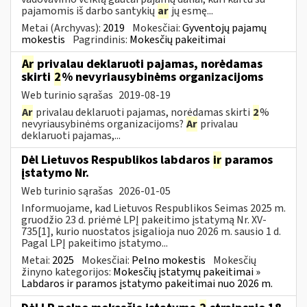
pajamomis iš darbo santykių
ar
jų esmę...
Metai (Archyvas):
2019
Mokesčiai:
Gyventojų pajamų
mokestis
Pagrindinis:
Mokesčių pakeitimai
Ar
privalau deklaruoti pajamas, norėdamas
skirti
2
% nevyriausybinėms organizacijoms
Web turinio sąrašas
2019-08-19
Ar
privalau deklaruoti pajamas, norėdamas skirti
2
%
nevyriausybinėms organizacijoms?
Ar
privalau
deklaruoti pajamas,...
Dėl Lietuvos Respublikos labdaros
ir
paramos
įstatymo Nr.
Web turinio sąrašas
2026-01-05
Informuojame, kad Lietuvos Respublikos Seimas 2025 m.
gruodžio 23 d. priėmė LPĮ pakeitimo įstatymą Nr. XV-
735[1], kurio nuostatos įsigalioja nuo 2026 m. sausio 1 d.
Pagal LPĮ pakeitimo įstatymo...
Metai:
2025
Mokesčiai:
Pelno mokestis
Mokesčių
žinyno kategorijos:
Mokesčių įstatymų pakeitimai »
Labdaros ir paramos įstatymo pakeitimai nuo 2026 m.