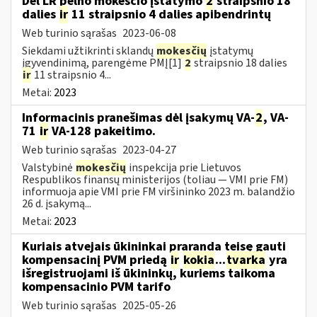
Dėl LR pelno mokesčio įstatymo
2
straipsnio 18
dalies
ir
11 straipsnio 4 dalies apibendrintų
Web turinio sąrašas
2023-06-08
Siekdami užtikrinti sklandų
mokesčių
įstatymų
įgyvendinimą, parengėme PMĮ[1]
2
straipsnio 18 dalies
ir
11 straipsnio 4...
Metai:
2023
Informacinis pranešimas dėl įsakymų VA-
2
, VA-
71
ir
VA-128 pakeitimo.
Web turinio sąrašas
2023-04-27
Valstybinė
mokesčių
inspekcija prie Lietuvos
Respublikos finansų ministerijos (toliau ― VMI prie FM)
informuoja apie VMI prie FM viršininko 2023 m. balandžio
26 d. įsakymą...
Metai:
2023
Kuriais atvejais ūkininkai praranda teisę gauti
kompensacinį PVM priedą
ir
kokia
...
tvarka
yra
išregistruojami iš ūkininkų, kuriems taikoma
kompensacinio PVM tarifo
Web turinio sąrašas
2025-05-26