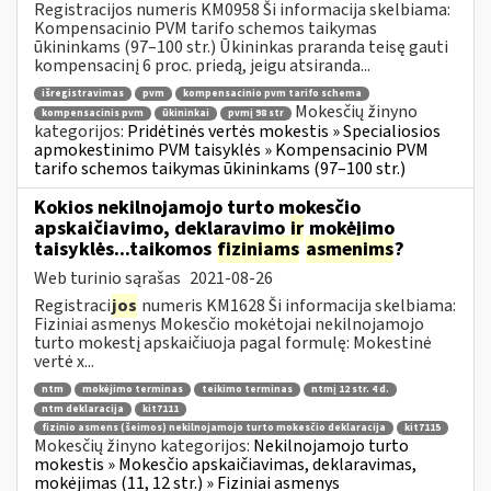
Registracijos numeris KM0958 Ši informacija skelbiama:
Kompensacinio PVM tarifo schemos taikymas
ūkininkams (97–100 str.) Ūkininkas praranda teisę gauti
kompensacinį 6 proc. priedą, jeigu atsiranda...
išregistravimas
pvm
kompensacinio pvm tarifo schema
Mokesčių žinyno
kompensacinis pvm
ūkininkai
pvmį 98 str
kategorijos:
Pridėtinės vertės mokestis » Specialiosios
apmokestinimo PVM taisyklės » Kompensacinio PVM
tarifo schemos taikymas ūkininkams (97–100 str.)
Kokios nekilnojamojo turto mokesčio
apskaičiavimo, deklaravimo
ir
mokėjimo
taisyklės...taikomos
fiziniams
asmenims
?
Web turinio sąrašas
2021-08-26
Registraci
jos
numeris KM1628 Ši informacija skelbiama:
Fiziniai asmenys Mokesčio mokėtojai nekilnojamojo
turto mokestį apskaičiuoja pagal formulę: Mokestinė
vertė x...
ntm
mokėjimo terminas
teikimo terminas
ntmį 12 str. 4 d.
ntm deklaracija
kit7111
fizinio asmens (šeimos) nekilnojamojo turto mokesčio deklaracija
kit7115
Mokesčių žinyno kategorijos:
Nekilnojamojo turto
mokestis » Mokesčio apskaičiavimas, deklaravimas,
mokėjimas (11, 12 str.) » Fiziniai asmenys