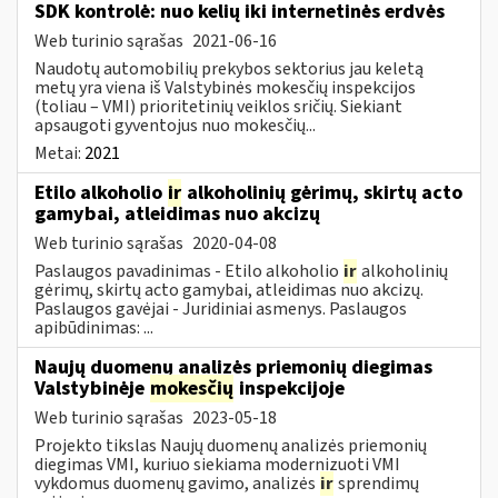
SDK kontrolė: nuo kelių iki internetinės erdvės
Web turinio sąrašas
2021-06-16
Naudotų automobilių prekybos sektorius jau keletą
metų yra viena iš Valstybinės mokesčių inspekcijos
(toliau – VMI) prioritetinių veiklos sričių. Siekiant
apsaugoti gyventojus nuo mokesčių...
Metai:
2021
Etilo alkoholio
ir
alkoholinių gėrimų, skirtų acto
gamybai, atleidimas nuo akcizų
Web turinio sąrašas
2020-04-08
Paslaugos pavadinimas - Etilo alkoholio
ir
alkoholinių
gėrimų, skirtų acto gamybai, atleidimas nuo akcizų.
Paslaugos gavėjai - Juridiniai asmenys. Paslaugos
apibūdinimas: ...
Naujų duomenų analizės priemonių diegimas
Valstybinėje
mokesčių
inspekcijoje
Web turinio sąrašas
2023-05-18
Projekto tikslas Naujų duomenų analizės priemonių
diegimas VMI, kuriuo siekiama modernizuoti VMI
vykdomus duomenų gavimo, analizės
ir
sprendimų