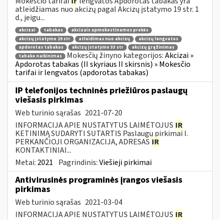
Mokesčio tarifai
ir
lengvatos Apdorotas tabakas yra
atleidžiamas nuo akcizų pagal Akcizų įstatymo 19 str. 1
d., jeigu...
akcizai
tabakas
akcizais apmokestinamos prekės
akcizų įstatymo 19 str
atleidimas nuo akcizų
akcizų lengvatos
apdorotas tabakas
akcizų įstatymo 33 str
akcizų grąžinimas
Mokesčių žinyno kategorijos:
Akcizai »
tabako naikinimas
Apdorotas tabakas (II skyriaus II skirsnis) » Mokesčio
tarifai ir lengvatos (apdorotas tabakas)
IP telefonijos techninės priežiūros paslaugų
viešasis pirkimas
Web turinio sąrašas
2021-07-20
INFORMACIJA APIE NUSTATYTUS LAIMĖTOJUS
IR
KETINIMĄ SUDARYTI SUTARTIS Paslaugų pirkimai I.
PERKANČIOJI ORGANIZACIJA, ADRESAS
IR
KONTAKTINIAI...
Metai:
2021
Pagrindinis:
Viešieji pirkimai
Antivirusinės programinės įrangos viešasis
pirkimas
Web turinio sąrašas
2021-03-04
INFORMACIJA APIE NUSTATYTUS LAIMĖTOJUS
IR