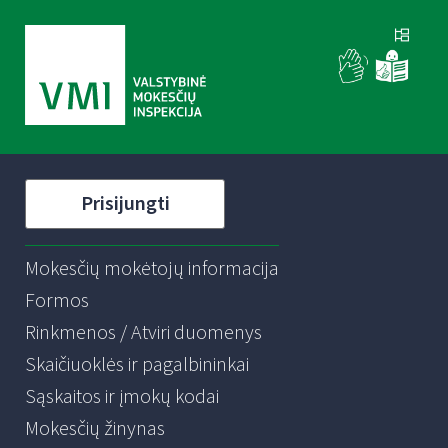
Prisijungti
Mokesčių mokėtojų informacija
Formos
Rinkmenos / Atviri duomenys
Skaičiuoklės ir pagalbininkai
Sąskaitos ir įmokų kodai
Mokesčių žinynas