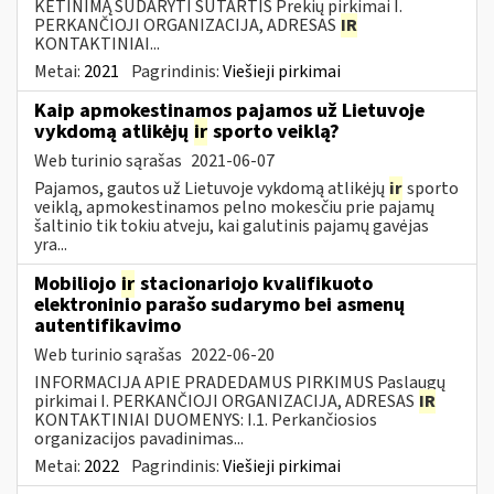
KETINIMĄ SUDARYTI SUTARTIS Prekių pirkimai I.
PERKANČIOJI ORGANIZACIJA, ADRESAS
IR
KONTAKTINIAI...
Metai:
2021
Pagrindinis:
Viešieji pirkimai
Kaip apmokestinamos pajamos už Lietuvoje
vykdomą atlikėjų
ir
sporto veiklą?
Web turinio sąrašas
2021-06-07
Pajamos, gautos už Lietuvoje vykdomą atlikėjų
ir
sporto
veiklą, apmokestinamos pelno mokesčiu prie pajamų
šaltinio tik tokiu atveju, kai galutinis pajamų gavėjas
yra...
Mobiliojo
ir
stacionariojo kvalifikuoto
elektroninio parašo sudarymo bei asmenų
autentifikavimo
Web turinio sąrašas
2022-06-20
INFORMACIJA APIE PRADEDAMUS PIRKIMUS Paslaugų
pirkimai I. PERKANČIOJI ORGANIZACIJA, ADRESAS
IR
KONTAKTINIAI DUOMENYS: I.1. Perkančiosios
organizacijos pavadinimas...
Metai:
2022
Pagrindinis:
Viešieji pirkimai