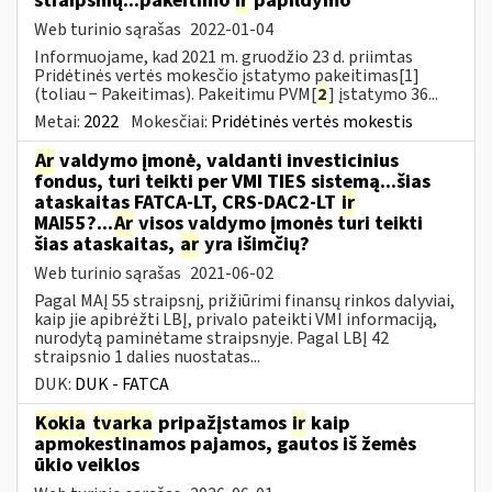
straipsnių...pakeitimo
ir
papildymo
Web turinio sąrašas
2022-01-04
Informuojame, kad 2021 m. gruodžio 23 d. priimtas
Pridėtinės vertės mokesčio įstatymo pakeitimas[1]
(toliau − Pakeitimas). Pakeitimu PVM[
2
] įstatymo 36...
Metai:
2022
Mokesčiai:
Pridėtinės vertės mokestis
Ar
valdymo įmonė, valdanti investicinius
fondus, turi teikti per VMI TIES sistemą...šias
ataskaitas FATCA-LT, CRS-DAC2-LT
ir
MAI55?...
Ar
visos valdymo įmonės turi teikti
šias ataskaitas,
ar
yra išimčių?
Web turinio sąrašas
2021-06-02
Pagal MAĮ 55 straipsnį, prižiūrimi finansų rinkos dalyviai,
kaip jie apibrėžti LBĮ, privalo pateikti VMI informaciją,
nurodytą paminėtame straipsnyje. Pagal LBĮ 42
straipsnio 1 dalies nuostatas...
DUK:
DUK - FATCA
Kokia
tvarka
pripažįstamos
ir
kaip
apmokestinamos pajamos, gautos iš žemės
ūkio veiklos