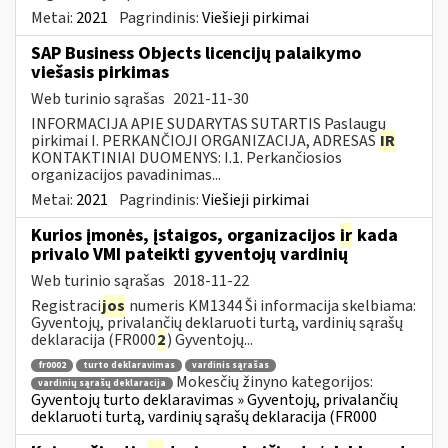
Metai:
2021
Pagrindinis:
Viešieji pirkimai
SAP Business Objects licencijų palaikymo
viešasis pirkimas
Web turinio sąrašas
2021-11-30
INFORMACIJA APIE SUDARYTAS SUTARTIS Paslaugų
pirkimai I. PERKANČIOJI ORGANIZACIJA, ADRESAS
IR
KONTAKTINIAI DUOMENYS: I.1. Perkančiosios
organizacijos pavadinimas...
Metai:
2021
Pagrindinis:
Viešieji pirkimai
Kurios įmonės, įstaigos, organizacijos
ir
kada
privalo VMI pateikti gyventojų vardinių
Web turinio sąrašas
2018-11-22
Registraci
jos
numeris KM1344 Ši informacija skelbiama:
Gyventojų, privalančių deklaruoti turtą, vardinių sąrašų
deklaracija (FR000
2
) Gyventojų...
fr0002
turto deklaravimas
vardinis sąrašas
Mokesčių žinyno kategorijos:
vardinių sąrašų deklaracija
Gyventojų turto deklaravimas » Gyventojų, privalančių
deklaruoti turtą, vardinių sąrašų deklaracija (FR000