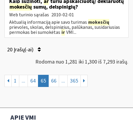
Kaip sužinoti,
ar
turiu apskaičiuotų/ deklaruotų
mokesčių
sumų, delspinigių?
Web turinio sąrašas
2010-02-01
Aktualią informaciją apie savo turimas
mokesčių
prievoles, skolas, delspinigius, palūkanas, susidariusias
permokas bei sumokėtas
ir
VMI...
20 Įrašų(-ai)
Rodoma nuo 1,281 iki 1,300 iš 7,293 irašų.
1
...
64
65
66
...
365
APIE VMI