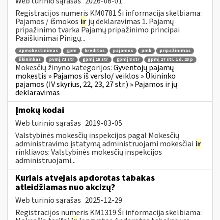
Web turinio sąrašas
2026-06-01
Registracijos numeris KM0781 Ši informacija skelbiama:
Pajamos / išmokos
ir
jų deklaravimas 1. Pajamų
pripažinimo tvarka Pajamų pripažinimo principai
Paaiškinimai Pinigų...
apmokestinimas
gpm
kreditas
pajamos
pmk
pripažinimas
ūkininkas
pvmį 71 str
gpmį 18 str
gpmį 8 str
gpmį 17 str. 1 d. 23 p
Mokesčių žinyno kategorijos:
Gyventojų pajamų
mokestis » Pajamos iš verslo/ veiklos » Ūkininko
pajamos (IV skyrius, 22, 23, 27 str.) » Pajamos ir jų
deklaravimas
Įmokų kodai
Web turinio sąrašas
2019-03-05
Valstybinės mokesčių inspekcijos pagal Mokesčių
administravimo įstatymą administruojami mokesčiai
ir
rinkliavos: Valstybinės mokesčių inspekcijos
administruojami...
Kuriais atvejais apdorotas tabakas
atleidžiamas nuo akcizų?
Web turinio sąrašas
2025-12-29
Registracijos numeris KM1319 Ši informacija skelbiama: