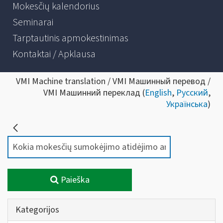
Mokesčių kalendorius
Seminarai
Tarptautinis apmokestinimas
Kontaktai / Apklausa
VMI Machine translation / VMI Машинный перевод /
VMI Машинний переклад (
English
,
Русский
,
Українська
)
Paieška
Kategorijos