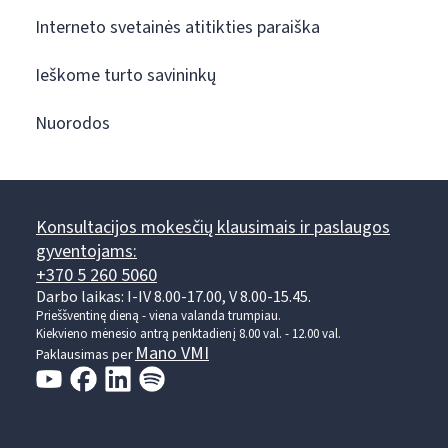
Interneto svetainės atitikties paraiška
Ieškome turto savininkų
Nuorodos
Konsultacijos mokesčių klausimais ir paslaugos
gyventojams:
+370 5 260 5060
Darbo laikas: I-IV 8.00-17.00, V 8.00-15.45.
Prieššventinę dieną - viena valanda trumpiau.
Kiekvieno mėnesio antrą penktadienį 8.00 val. - 12.00 val.
Mano VMI
Paklausimas per