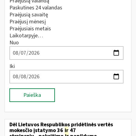
Praėjusią valandą
Paskutines 24 valandas
Praėjusią savaitę
Praėjusį mėnesį
Praėjusiais metais
Laikotarpyje…
Nuo
Iki
Paieška
Dėl Lietuvos Respublikos pridėtinės vertės
mokesčio įstatymo 36
ir
47