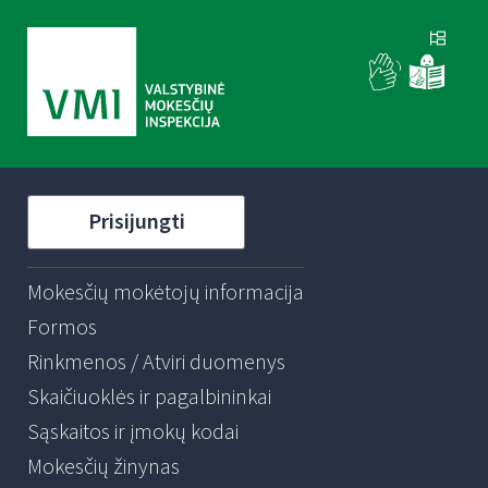
Prisijungti
Mokesčių mokėtojų informacija
Formos
Rinkmenos / Atviri duomenys
Skaičiuoklės ir pagalbininkai
Sąskaitos ir įmokų kodai
Mokesčių žinynas