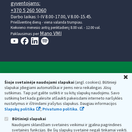
gyventojams:
+370 5 260 5060
Darbo laikas: I-IV 8.00-17.00, V 8.00-15.45.
Prieššventinę dieną - viena valanda trumpiau.
Kiekvieno mėnesio antrą penktadienį 8.00 val. - 12.00 val.
Mano VMI
Paklausimas per
Valstybinė mokesčių inspekcija prie Lietuvos
U
Respublikos finansų ministerijos
Šioje svetainėje naudojami slapukai
(angl. cookies). Būtinieji
slapukai įdiegiami automatiškai ir jiems nėra reikalingas Jūsų
Biudžetinė įstaiga. Juridinio asmens kodas — 188659752,
sutikimas. Taip pat galite sutikti ir su kitų slapukų naudojimu. Savo
adresas: Vasario 16-osios g. 14, 01107 Vilnius, Lietuva, el.paštas:
sutikimą bet kada galėsite atšaukti pakeisdami interneto naršyklės
vmi@vmi.lt
, E. pristatymo dėžutės adresas 188659752
nustatymus ir ištrindami įrašytus slapukus. Daugiau informacijos
Duomenys apie Valstybinę mokesčių inspekciją prie Lietuvos
Slapukų politika
;
Privatumo politika.
Respublikos finansų ministerijos kaupiami ir saugomi Juridinių
asmenų registre
Būtinieji slapukai
Naudojami sklandžiam svetainės veikimui ir įgalina pagrindines
svetainės funkcijas. Be šių slapukų svetainė negali tinkamai veikti.