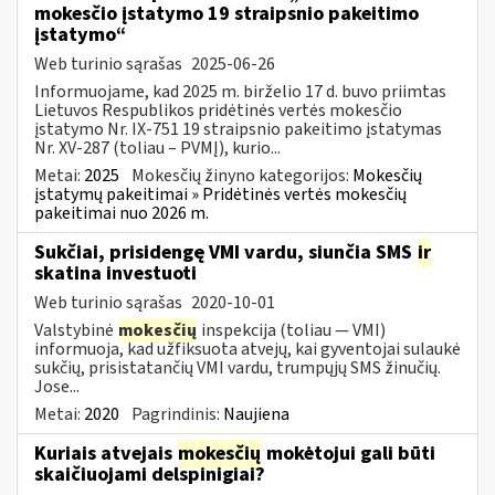
mokesčio įstatymo 19 straipsnio pakeitimo
įstatymo“
Web turinio sąrašas
2025-06-26
Informuojame, kad 2025 m. birželio 17 d. buvo priimtas
Lietuvos Respublikos pridėtinės vertės mokesčio
įstatymo Nr. IX-751 19 straipsnio pakeitimo įstatymas
Nr. XV-287 (toliau – PVMĮ), kurio...
Metai:
2025
Mokesčių žinyno kategorijos:
Mokesčių
įstatymų pakeitimai » Pridėtinės vertės mokesčių
pakeitimai nuo 2026 m.
Sukčiai, prisidengę VMI vardu, siunčia SMS
ir
skatina investuoti
Web turinio sąrašas
2020-10-01
Valstybinė
mokesčių
inspekcija (toliau — VMI)
informuoja, kad užfiksuota atvejų, kai gyventojai sulaukė
sukčių, prisistatančių VMI vardu, trumpųjų SMS žinučių.
Jose...
Metai:
2020
Pagrindinis:
Naujiena
Kuriais atvejais
mokesčių
mokėtojui gali būti
skaičiuojami delspinigiai?