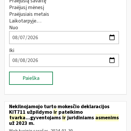
Praėjusią savaitę
Praėjusį mėnesį
Praėjusiais metais
Laikotarpyje…
Nuo
Iki
Paieška
Nekilnojamojo turto mokesčio deklaracijos
KIT711 užpildymo
ir
pateikimo
tvarka
...gyventojams
ir
juridiniams
asmenims
už 2023 m.
Web turinio sąrašas
2024-01-30