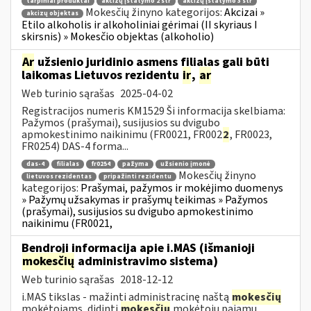
tarpiniai produktai
akcizų įstatymo 2 str
akcizų įstatymo 3 str
Mokesčių žinyno kategorijos:
Akcizai »
akcizų objektas
Etilo alkoholis ir alkoholiniai gėrimai (II skyriaus I
skirsnis) » Mokesčio objektas (alkoholio)
Ar
užsienio juridinio asmens filialas gali būti
laikomas Lietuvos rezidentu
ir
,
ar
Web turinio sąrašas
2025-04-02
Registracijos numeris KM1529 Ši informacija skelbiama:
Pažymos (prašymai), susijusios su dvigubo
apmokestinimo naikinimu (FR0021, FR002
2
, FR0023,
FR0254) DAS-4 forma...
das-4
filialas
fr0254
pažyma
užsienio įmonė
Mokesčių žinyno
lietuvos rezidentas
pripažinti rezidentu
kategorijos:
Prašymai, pažymos ir mokėjimo duomenys
» Pažymų užsakymas ir prašymų teikimas » Pažymos
(prašymai), susijusios su dvigubo apmokestinimo
naikinimu (FR0021,
Bendroji informacija apie i.MAS (išmanioji
mokesčių
administravimo sistema)
Web turinio sąrašas
2018-12-12
i.MAS tikslas - mažinti administracinę naštą
mokesčių
mokėtojams, didinti
mokesčių
mokėtojų pajamų