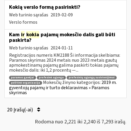
Kokią verslo formą pasirinkti?
Web turinio sąrašas
2019-02-09
Verslo formos
Kam
ir
kokia
pajamų mokesčio dalis gali būti
paskirta?
Web turinio sąrašas
2024-01-11
Registracijos numeris KM2188 Ši informacija skelbiama:
Paramos skyrimas 2024 metais nuo 2023 metais gautų
apmokestinamų pajamų galima paskirti tokias pajamų
mokesčio dalis: iki 1,2 procentų —...
paramos gavėjai
profesinė sąjunga
profesinių sąjungų susivienijimai
Mokesčių žinyno kategorijos:
2019 m.
politinė organizacija
gyventojų pajamų ir turto deklaravimas » Paramos
skyrimas
20 Įrašų(-ai)
Rodoma nuo 2,221 iki 2,240 iš 7,293 irašų.