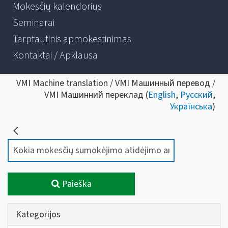
Mokesčių kalendorius
Seminarai
Tarptautinis apmokestinimas
Kontaktai / Apklausa
VMI Machine translation / VMI Машинный перевод /
VMI Машинний переклад (
English
,
Русский
,
Українська
)
Paieška
Kategorijos