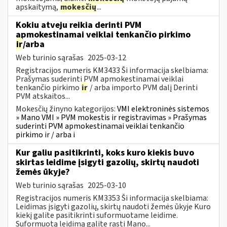
apskaitymą,
mokesčių
...
Kokiu atveju reikia derinti PVM
apmokestinamai veiklai tenkančio pirkimo
ir
/arba
Web turinio sąrašas
2025-03-12
Registracijos numeris KM3433 Ši informacija skelbiama:
Prašymas suderinti PVM apmokestinamai veiklai
tenkančio pirkimo
ir
/ arba importo PVM dalį Derinti
PVM atskaitos...
Mokesčių žinyno kategorijos:
VMI elektroninės sistemos
» Mano VMI » PVM mokestis ir registravimas » Prašymas
suderinti PVM apmokestinamai veiklai tenkančio
pirkimo ir / arba i
Kur galiu pasitikrinti, koks kuro kiekis buvo
skirtas leidime įsigyti gazolių, skirtų naudoti
žemės ūkyje?
Web turinio sąrašas
2025-03-10
Registracijos numeris KM3353 Ši informacija skelbiama:
Leidimas įsigyti gazolių, skirtų naudoti žemės ūkyje Kuro
kiekį galite pasitikrinti suformuotame leidime.
Suformuotą leidimą galite rasti Mano...