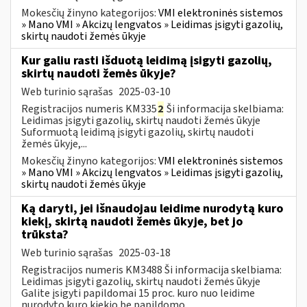
Mokesčių žinyno kategorijos:
VMI elektroninės sistemos
» Mano VMI » Akcizų lengvatos » Leidimas įsigyti gazolių,
skirtų naudoti žemės ūkyje
Kur galiu rasti išduotą leidimą įsigyti gazolių,
skirtų naudoti žemės ūkyje?
Web turinio sąrašas
2025-03-10
Registracijos numeris KM335
2
Ši informacija skelbiama:
Leidimas įsigyti gazolių, skirtų naudoti žemės ūkyje
Suformuotą leidimą įsigyti gazolių, skirtų naudoti
žemės ūkyje,...
Mokesčių žinyno kategorijos:
VMI elektroninės sistemos
» Mano VMI » Akcizų lengvatos » Leidimas įsigyti gazolių,
skirtų naudoti žemės ūkyje
Ką daryti, jei išnaudojau leidime nurodytą kuro
kiekį, skirtą naudoti žemės ūkyje, bet jo
trūksta?
Web turinio sąrašas
2025-03-18
Registracijos numeris KM3488 Ši informacija skelbiama:
Leidimas įsigyti gazolių, skirtų naudoti žemės ūkyje
Galite įsigyti papildomai 15 proc. kuro nuo leidime
nurodyto kuro kiekio be papildomo...