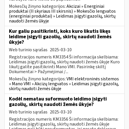
Mokesčių žinyno kategorijos:
Akcizai » Energiniai
produktai (II skyriaus III skirsnis) » Mokesčio lengvatos
(energiniai produktai) » Leidimas įsigyti gazolių, skirtų
naudoti žemės ūkyje
Kur galiu pasitikrinti, koks kuro likutis likęs
leidime įsigyti gazolių, skirtų naudoti žemės
ūkyje?
Web turinio sąrašas
2025-03-10
Registracijos numeris KM3354 Ši informacija skelbiama:
Leidimas įsigyti gazolių, skirtų naudoti žemės ūkyje Kuro
likutį galite pasitikrinti Mano VMI. Pasirinkę skiltį
Dokumentai > Pažymėjimai /...
Mokesčių žinyno kategorijos:
VMI elektroninės sistemos
» Mano VMI » Akcizų lengvatos » Leidimas įsigyti gazolių,
skirtų naudoti žemės ūkyje
Kodėl nematau suformuoto leidimo įsigyti
gazolių, skirtų naudoti žemės ūkyje?
Web turinio sąrašas
2025-03-10
Registracijos numeris KM3356 Ši informacija skelbiama:
Leidimas įsigyti gazolių, skirtų naudoti žemės ūkyje
Leidimas gali būti nesuformuotas, jei nesate deklaravę