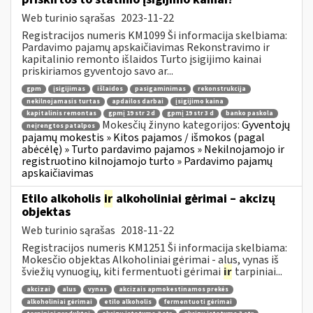
Web turinio sąrašas
2023-11-22
Registracijos numeris KM1099 Ši informacija skelbiama:
Pardavimo pajamų apskaičiavimas Rekonstravimo ir
kapitalinio remonto išlaidos Turto įsigijimo kainai
priskiriamos gyventojo savo ar...
gpm
įsigijimas
išlaidos
pasigaminimas
rekonstrukcija
nekilnojamasis turtas
apdailos darbai
įsigijimo kaina
kapitalinis remontas
gpmį 19 str 2 d
gpmį 19 str 3 d
banko paskola
Mokesčių žinyno kategorijos:
Gyventojų
neįrengtos patalpos
pajamų mokestis » Kitos pajamos / išmokos (pagal
abėcėlę) » Turto pardavimo pajamos » Nekilnojamojo ir
registruotino kilnojamojo turto » Pardavimo pajamų
apskaičiavimas
Etilo alkoholis
ir
alkoholiniai gėrimai – akcizų
objektas
Web turinio sąrašas
2018-11-22
Registracijos numeris KM1251 Ši informacija skelbiama:
Mokesčio objektas Alkoholiniai gėrimai - alus, vynas iš
šviežių vynuogių, kiti fermentuoti gėrimai
ir
tarpiniai...
akcizai
alus
vynas
akcizais apmokestinamos prekės
alkoholiniai gėrimai
etilo alkoholis
fermentuoti gėrimai