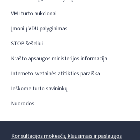
VMI turto aukcionai
Įmonių VDU palyginimas
STOP šešėliui
Krašto apsaugos ministerijos informacija
Interneto svetainės atitikties paraiška
Ieškome turto savininkų
Nuorodos
Konsultacijos mokesčių klausimais ir paslaugos