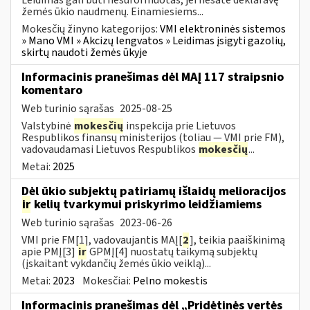
žemės ūkio naudmenų. Einamiesiems...
Mokesčių žinyno kategorijos:
VMI elektroninės sistemos
» Mano VMI » Akcizų lengvatos » Leidimas įsigyti gazolių,
skirtų naudoti žemės ūkyje
Informacinis pranešimas dėl MAĮ 117 straipsnio
komentaro
Web turinio sąrašas
2025-08-25
Valstybinė
mokesčių
inspekcija prie Lietuvos
Respublikos finansų ministerijos (toliau — VMI prie FM),
vadovaudamasi Lietuvos Respublikos
mokesčių
...
Metai:
2025
Dėl ūkio subjektų patiriamų išlaidų melioracijos
ir
kelių tvarkymui priskyrimo leidžiamiems
Web turinio sąrašas
2023-06-26
VMI prie FM[1], vadovaujantis MAĮ[
2
], teikia paaiškinimą
apie PMĮ[3]
ir
GPMĮ[4] nuostatų taikymą subjektų
(įskaitant vykdančių žemės ūkio veiklą)...
Metai:
2023
Mokesčiai:
Pelno mokestis
Informacinis pranešimas dėl „Pridėtinės vertės