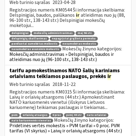
Web turinio sąrašas
2023-04-28
Registracijos numeris KM0544 Ši informacija skelbiama:
Delspinigiai, baudos, palūkanos
ir
atleidimas nuo jų (88,
96-100 str., 138-143 str.) Delspinigiai mokesčių
mokėtojui...
delspinigiai
mokesčių administravimas
maį 96 str.
delspinigių skaičiavimas
nepagrįstai grąžinta permoka
pavėluotai sumokėtas mokestis
nesumokėtas mokestis
Mokesčių žinyno kategorijos:
nesumokėtas avansinis mokestis
Mokesčių administravimas » Delspinigiai, baudos ir
atleidimas nuo jų (96-100 str., 138-143 str.)
tarifu apmokestinamos NATO šalių kariniams
orlaiviams teikiamos paslaugos, prekės
ir
Web turinio sąrašas
2018-11-22
Registracijos numeris KM0315 Ši informacija skelbiama:
Laivų ir orlaivių atsargoms (44 str.) Apmokestinant
NATO kariuomenės vienetui (išskyrus Lietuvos
kariuomenę) teikiamas paslaugas ir tiekiamas...
pvm
orlaivių atsargos
0 proc
pvmį 44 str
nato orlaiviai
Mokesčių žinyno kategorijos:
nato kariuomenės vienetas
Pridėtinės vertės mokestis » PVM tarifai » 0 proc. PVM
tarifas (VI skyrius) » Laivų ir orlaivių atsargoms (44 str.)