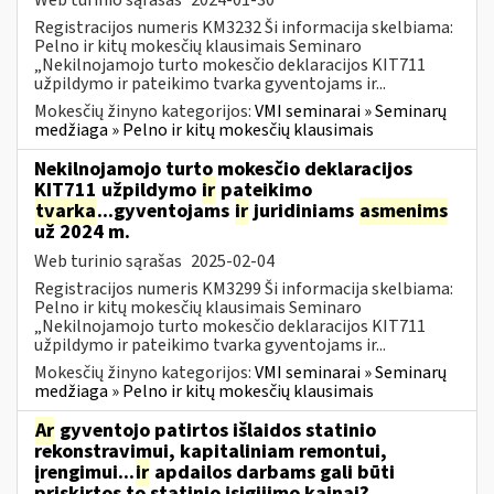
Registracijos numeris KM3232 Ši informacija skelbiama:
Pelno ir kitų mokesčių klausimais Seminaro
„Nekilnojamojo turto mokesčio deklaracijos KIT711
užpildymo ir pateikimo tvarka gyventojams ir...
Mokesčių žinyno kategorijos:
VMI seminarai » Seminarų
medžiaga » Pelno ir kitų mokesčių klausimais
Nekilnojamojo turto mokesčio deklaracijos
KIT711 užpildymo
ir
pateikimo
tvarka
...gyventojams
ir
juridiniams
asmenims
už 2024 m.
Web turinio sąrašas
2025-02-04
Registracijos numeris KM3299 Ši informacija skelbiama:
Pelno ir kitų mokesčių klausimais Seminaro
„Nekilnojamojo turto mokesčio deklaracijos KIT711
užpildymo ir pateikimo tvarka gyventojams ir...
Mokesčių žinyno kategorijos:
VMI seminarai » Seminarų
medžiaga » Pelno ir kitų mokesčių klausimais
Ar
gyventojo patirtos išlaidos statinio
rekonstravimui, kapitaliniam remontui,
įrengimui...
ir
apdailos darbams gali būti
priskirtos to statinio įsigijimo kainai?