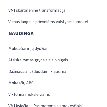
VMI skaitmeninė transformacija
Vienas langelis prievolėms valstybei sumokėti
NAUDINGA
Mokesčiai ir jų dydžiai
Atsiskaitymas grynaisiais pinigais
Dažniausiai užduodami klausimai
Mokesčių ABC
Viktorina moksleiviams
VMI kviečia į „Pasimatymą su mokesčiais“