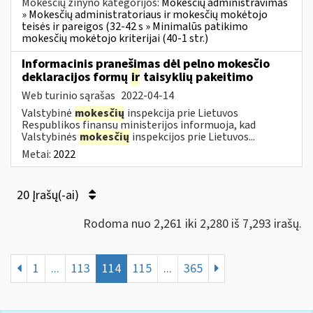
Mokesčių žinyno kategorijos:
Mokesčių administravimas
» Mokesčių administratoriaus ir mokesčių mokėtojo
teisės ir pareigos (32-42 s » Minimalūs patikimo
mokesčių mokėtojo kriterijai (40-1 str.)
Informacinis pranešimas dėl pelno mokesčio
deklaracijos formų
ir
taisyklių pakeitimo
Web turinio sąrašas
2022-04-14
Valstybinė
mokesčių
inspekcija prie Lietuvos
Respublikos finansų ministerijos informuoja, kad
Valstybinės
mokesčių
inspekcijos prie Lietuvos...
Metai:
2022
20 Įrašų(-ai)
Rodoma nuo 2,261 iki 2,280 iš 7,293 irašų.
1
...
113
114
115
...
365