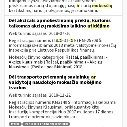
Ribojamų dydžių leidžiamiems atskaitymams
priskiriamos narių stojamųjų įnašų
ir
narių
mokesčių
bei tikslinių nario įmokų sumos, jei sumokami...
Dėl akcizais apmokestinamų prekių, kurioms
taikomas akcizų mokėjimo laikino
atidėjimo
Web turinio sąrašas
2018-07-16
Registracijos numeris (18.
2
-31-
2
E) RM-25708 Ši
informacija skelbiama: 2018 metai Valstybinė mokesčių
inspekcija prie Lietuvos Respublikos finansų...
Mokesčių žinyno kategorijos:
Raštai, paaiškinimai »
Akcizų klausimais (Raštai, paaiškinimai) » Akcizų
klausimais (Raštai, paaiškinimai) 2018
Dėl transporto priemonių savininkų
ar
valdytojų naudotojo mokesčio mokėjimo
tvarkos
Web turinio sąrašas
2018-11-22
Registracijos numeris KM2140 Ši informacija skelbiama:
Mokesčių žinynas Klausimai, priklausantys kitų
institucijų kompetencijai Nuo 2007 m. liepos 17 dienos
transporto priemonių savininkų ar...
tvarka
transporto priemonių savininkai