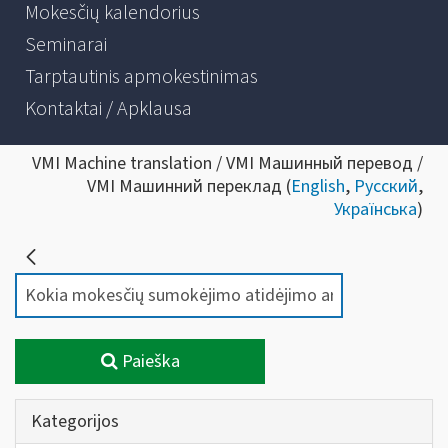
Mokesčių kalendorius
Seminarai
Tarptautinis apmokestinimas
Kontaktai / Apklausa
VMI Machine translation / VMI Машинный перевод /
VMI Машинний переклад (
English
,
Русский
,
Українська
)
Paieška
Kategorijos