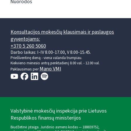
Nuorodos
Konsultacijos mokesčių klausimais ir paslaugos
gyventojams:
+370 5 260 5060
Darbo laikas: I-IV 8.00-17.00, V 8.00-15.45.
Prieššventinę dieną - viena valanda trumpiau.
Kiekvieno mėnesio antrą penktadienį 8.00 val. - 12.00 val.
Mano VMI
Paklausimas per
Valstybinė mokesčių inspekcija prie Lietuvos
Respublikos finansų ministerijos
Biudžetinė įstaiga. Juridinio asmens kodas — 188659752,