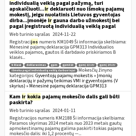
individualią veiklą pagal pažymą, turi
apskaičiuoti...
ir
deklaruoti nuo išmokų pajamų
mokestį, jeigu nuolatinis Lietuvos gyventojas
dirba...įmonėje
ir
gauna darbo užmokestį bei
pagal įregistruotą individualią veiklą pagal
Web turinio sąrašas
2024-11-22
Registraci
jos
numeris KM1049 Ši informacija skelbiama:
Mėnesinė pajamų deklaracija GPM313 Individualios
veiklos pajamos, gautos iš darbdavio priskiriamos B
klasės...
b klasė
deklaravimas
gpm
gpm313
gpmį 22 str
gpmį 24 str
Mokesčių žinyno
išmoka pagal individualią veiklą darbuotojui
kategorijos:
Gyventojų pajamų mokestis » Įmonių
deklaracijų ir pažymų teikimas VMI ir gyventojams (V
skyrius) » Mėnesinė pajamų deklaracija GPM313
Kam
ir
kokia
pajamų mokesčio dalis gali būti
paskirta?
Web turinio sąrašas
2024-01-11
Registracijos numeris KM2188 Ši informacija skelbiama:
Paramos skyrimas 2024 metais nuo 2023 metais gautų
apmokestinamų pajamų galima paskirti tokias pajamų
mokesčio dalis: iki 1,2 procentų —...