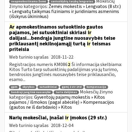
Mokesčių
neapmokestinama žemė
savivaldybių tarybų lengvatos
žinyno kategorijos:
Žemės mokestis » Lengvatos (8 str.)
» Lengvatų taikymas fiziniams ir juridiniams asmenims
(išskyrus ūkininkus)
Ar
apmokestinamos sutuoktinio gautos
pajamos, jei sutuoktiniai skiriasi
ir
dalijasi...bendrąja jungtine nuosavybės teise
priklausantį nekilnojamąjį turtą
ir
teismas
priteisia
Web turinio sąrašas
2018-11-22
Registracijos numeris KM086
2
Ši informacija skelbiama:
Kitos Turto tarp sutuoktinių padalijimas yra jų turimo,
bendrosios jungtinės nuosavybės teise priklausančio,
esamo...
gpm
skyrybos
sutuoktiniai
gpmį 2 str 14 d
kompensacija
Mokesčių žinyno
bendroji jungtinė nuosavybė
turto dalijimas
kategorijos:
Gyventojų pajamų mokestis » Kitos
pajamos / išmokos (pagal abėcėlę) » Kompensacijos
(gautos ne iš darbdavio) » Kitos
Narių mokesčiai, įnašai
ir
įmokos (29 str.)
Web turinio sąrašas
2018-12-04