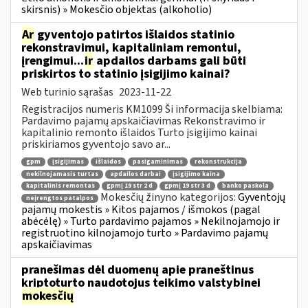
skirsnis) » Mokesčio objektas (alkoholio)
Ar
gyventojo patirtos išlaidos statinio
rekonstravimui, kapitaliniam remontui,
įrengimui...
ir
apdailos darbams gali būti
priskirtos to statinio įsigijimo kainai?
Web turinio sąrašas
2023-11-22
Registracijos numeris KM1099 Ši informacija skelbiama:
Pardavimo pajamų apskaičiavimas Rekonstravimo ir
kapitalinio remonto išlaidos Turto įsigijimo kainai
priskiriamos gyventojo savo ar...
gpm
įsigijimas
išlaidos
pasigaminimas
rekonstrukcija
nekilnojamasis turtas
apdailos darbai
įsigijimo kaina
kapitalinis remontas
gpmį 19 str 2 d
gpmį 19 str 3 d
banko paskola
Mokesčių žinyno kategorijos:
Gyventojų
neįrengtos patalpos
pajamų mokestis » Kitos pajamos / išmokos (pagal
abėcėlę) » Turto pardavimo pajamos » Nekilnojamojo ir
registruotino kilnojamojo turto » Pardavimo pajamų
apskaičiavimas
pranešimas dėl duomenų apie praneštinus
kriptoturto naudotojus teikimo valstybinei
mokesčių