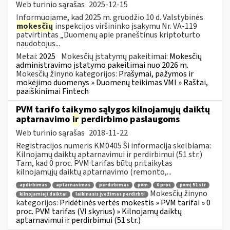
Web turinio sąrašas
2025-12-15
Informuojame, kad 2025 m. gruodžio 10 d. Valstybinės
mokesčių
inspekcijos viršininko įsakymu Nr. VA-119
patvirtintas „Duomenų apie praneštinus kriptoturto
naudotojus...
Metai:
2025
Mokesčių įstatymų pakeitimai:
Mokesčių
administravimo įstatymo pakeitimai nuo 2026 m.
Mokesčių žinyno kategorijos:
Prašymai, pažymos ir
mokėjimo duomenys » Duomenų teikimas VMI » Raštai,
paaiškinimai Fintech
PVM tarifo taikymo sąlygos kilnojamųjų daiktų
aptarnavimo
ir
perdirbimo paslaugoms
Web turinio sąrašas
2018-11-22
Registracijos numeris KM0405 Ši informacija skelbiama:
Kilnojamų daiktų aptarnavimui ir perdirbimui (51 str.)
Tam, kad 0 proc. PVM tarifas būtų pritaikytas
kilnojamųjų daiktų aptarnavimo (remonto,...
apdirbimas
aptarnavimas
perdirbimas
pvm
0 proc
pvmį 51 str
Mokesčių žinyno
kilnojamieji daiktai
laikinasis įvežimas perdirbti
kategorijos:
Pridėtinės vertės mokestis » PVM tarifai » 0
proc. PVM tarifas (VI skyrius) » Kilnojamų daiktų
aptarnavimui ir perdirbimui (51 str.)