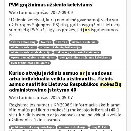
PVM grąžinimas užsienio keleiviams
Web turinio sąrašas
2022-09-09
Užsienio keleiviai, kurių nuolatinė gyvenamoji vieta yra
už Europos Sąjungos (ES) ribų, gali susigrąžinti Lietuvoje
sumokėtą PVM už įsigytas prekes, jei
jos
išgabenamos
iš...
tax free shopping
taxfree
tax free
užsienio keleiviai
užsienio keleiviui
užsienio keleivių deklaracija
užsienio keleivių deklaracijų
deklaracija užsienio keleiviams
0 proc. pvm užsienio keleiviams
pvm grąžinimas užsienio keleiviams
pvm grąžinimas keleiviams
Kuriuo atveju juridinis asmuo
ar
jo vadovas
arba individualia veikla užsiimantis...fizinis
asmuo neatitiks Lietuvos Respublikos
mokesčių
administravimo įstatymo 40-
Web turinio sąrašas
2025-05-07
Registracijos numeris KM2906 Ši informacija skelbiama:
Minimalūs patikimo mokesčių mokėtojo kriterijai (40-1
str.) Juridinis asmuo ar jo vadovas arba individualia veikla
užsiimantis fizinis asmuo...
patikimas mokesčių mokėtojas
minimalūs kriterijai
maį 40-1 str.