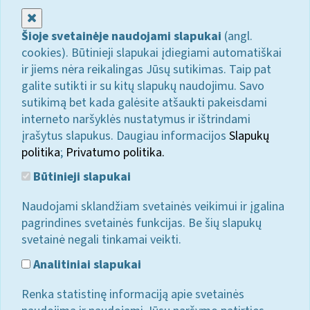
Uždaryti
Šioje svetainėje naudojami slapukai
(angl.
cookies). Būtinieji slapukai įdiegiami automatiškai
ir jiems nėra reikalingas Jūsų sutikimas. Taip pat
galite sutikti ir su kitų slapukų naudojimu. Savo
sutikimą bet kada galėsite atšaukti pakeisdami
interneto naršyklės nustatymus ir ištrindami
įrašytus slapukus. Daugiau informacijos
Slapukų
politika
;
Privatumo politika.
Būtinieji slapukai
Naudojami sklandžiam svetainės veikimui ir įgalina
pagrindines svetainės funkcijas. Be šių slapukų
svetainė negali tinkamai veikti.
Analitiniai slapukai
Renka statistinę informaciją apie svetainės