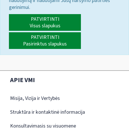
naudojimą ir naudojami Jūsų naršymo patirties
gerinimui.
PATVIRTINTI
Visus slapukus
PATVIRTINTI
Pasirinktus slapukus
APIE VMI
Misija, Vizija ir Vertybės
Struktūra ir kontaktinė informacija
Konsultavimasis su visuomene