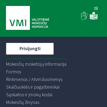
Prisijungti
Mokesčių mokėtojų informacija
Formos
Rinkmenos / Atviri duomenys
Skaičiuoklės ir pagalbininkai
Sąskaitos ir įmokų kodai
Mokesčių žinynas