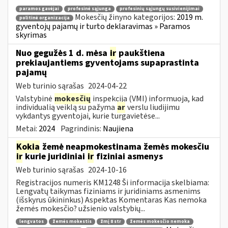
paramos gavėjai
profesinė sąjunga
profesinių sąjungų susivienijimai
Mokesčių žinyno kategorijos:
2019 m.
politinė organizacija
gyventojų pajamų ir turto deklaravimas » Paramos
skyrimas
Nuo gegužės 1 d. mėsa
ir
paukštiena
prekiaujantiems gyventojams supaprastinta
pajamų
Web turinio sąrašas
2024-04-22
Valstybinė
mokesčių
inspekcija (VMI) informuoja, kad
individualią veiklą su pažyma
ar
verslu liudijimu
vykdantys gyventojai, kurie turgavietėse...
Metai:
2024
Pagrindinis:
Naujiena
Kokia
žemė neapmokestinama žemės mokesčiu
ir
kurie juridiniai
ir
fiziniai asmenys
Web turinio sąrašas
2024-10-16
Registracijos numeris KM1248 Ši informacija skelbiama:
Lengvatų taikymas fiziniams ir juridiniams asmenims
(išskyrus ūkininkus) Aspektas Komentaras Kas nemoka
žemės mokesčio? užsienio valstybių...
lengvatos
žemės mokestis
žmį 8 str
žemės mokesčio nemoka