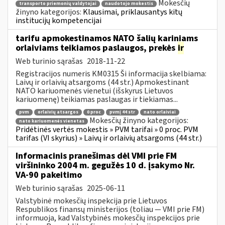
Mokesčių
transporto priemonių valdytojai
naudotojo mokestis
žinyno kategorijos:
Klausimai, priklausantys kitų
institucijų kompetencijai
tarifu apmokestinamos NATO šalių kariniams
orlaiviams teikiamos paslaugos, prekės
ir
Web turinio sąrašas
2018-11-22
Registracijos numeris KM0315 Ši informacija skelbiama:
Laivų ir orlaivių atsargoms (44 str.) Apmokestinant
NATO kariuomenės vienetui (išskyrus Lietuvos
kariuomenę) teikiamas paslaugas ir tiekiamas...
pvm
orlaivių atsargos
0 proc
pvmį 44 str
nato orlaiviai
Mokesčių žinyno kategorijos:
nato kariuomenės vienetas
Pridėtinės vertės mokestis » PVM tarifai » 0 proc. PVM
tarifas (VI skyrius) » Laivų ir orlaivių atsargoms (44 str.)
Informacinis pranešimas dėl VMI prie FM
viršininko 2004 m. gegužės 10 d. įsakymo Nr.
VA-90 pakeitimo
Web turinio sąrašas
2025-06-11
Valstybinė mokesčių inspekcija prie Lietuvos
Respublikos finansų ministerijos (toliau ― VMI prie FM)
informuoja, kad Valstybinės mokesčių inspekcijos prie