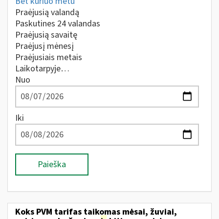
Bet kuriuo metu
Praėjusią valandą
Paskutines 24 valandas
Praėjusią savaitę
Praėjusį mėnesį
Praėjusiais metais
Laikotarpyje…
Nuo
Iki
Paieška
Koks PVM tarifas taikomas mėsai, žuviai,