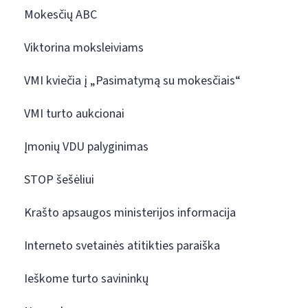
Mokesčių ABC
Viktorina moksleiviams
VMI kviečia į „Pasimatymą su mokesčiais“
VMI turto aukcionai
Įmonių VDU palyginimas
STOP šešėliui
Krašto apsaugos ministerijos informacija
Interneto svetainės atitikties paraiška
Ieškome turto savininkų