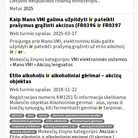
Lietuvos Respublikos finansų ministerijos...
Metai:
2025
Kaip Mano VMI galima užpildyti
ir
pateikti
prašymus grąžinti akcizus (FR0396
ir
FR0397
Web turinio sąrašas
2025-03-17
Prisijungę prie Mano VMI, elektroniniu būdu galite
užpildyti
ir
pateikti: prašymą grąžinti už etilo alkoholį
ir
/
ar
...
Mokesčių žinyno kategorijos:
VMI elektroninės sistemos
» Mano VMI » Akcizų lengvatos
Etilo alkoholis
ir
alkoholiniai gėrimai – akcizų
objektas
Web turinio sąrašas
2018-11-22
Registracijos numeris KM1251 Ši informacija skelbiama:
Mokesčio objektas Alkoholiniai gėrimai - alus, vynas iš
šviežių vynuogių, kiti fermentuoti gėrimai
ir
tarpiniai...
akcizai
alus
vynas
akcizais apmokestinamos prekės
alkoholiniai gėrimai
etilo alkoholis
fermentuoti gėrimai
tarpiniai produktai
akcizų įstatymo 2 str
akcizų įstatymo 3 str
Mokesčių žinyno kategorijos:
Akcizai »
akcizų objektas
Etilo alkoholis ir alkoholiniai gėrimai (II skyriaus I