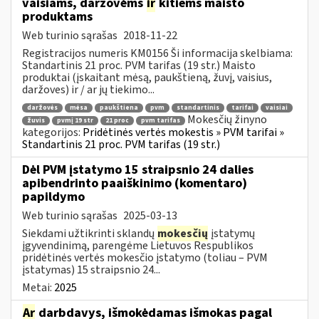
vaisiams, daržovėms
ir
kitiems maisto
produktams
Web turinio sąrašas
2018-11-22
Registracijos numeris KM0156 Ši informacija skelbiama:
Standartinis 21 proc. PVM tarifas (19 str.) Maisto
produktai (įskaitant mėsą, paukštieną, žuvį, vaisius,
daržoves) ir / ar jų tiekimo...
daržovės
mėsa
paukštiena
pvm
standartinis
tarifai
vaisiai
Mokesčių žinyno
žuvis
pvmį 19 str
21 proc
pvm tarifas
kategorijos:
Pridėtinės vertės mokestis » PVM tarifai »
Standartinis 21 proc. PVM tarifas (19 str.)
Dėl PVM įstatymo 15 straipsnio 24 dalies
apibendrinto paaiškinimo (komentaro)
papildymo
Web turinio sąrašas
2025-03-13
Siekdami užtikrinti sklandų
mokesčių
įstatymų
įgyvendinimą, parengėme Lietuvos Respublikos
pridėtinės vertės mokesčio įstatymo (toliau – PVM
įstatymas) 15 straipsnio 24...
Metai:
2025
Ar
darbdavys, išmokėdamas išmokas pagal