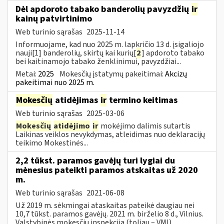
Dėl apdoroto tabako banderolių pavyzdžių
ir
kainų patvirtinimo
Web turinio sąrašas
2025-11-14
Informuojame, kad nuo 2025 m. lapkričio 13 d. įsigaliojo
nauji[1] banderolių, skirtų kai kurių[
2
] apdoroto tabako
bei kaitinamojo tabako ženklinimui, pavyzdžiai...
Metai:
2025
Mokesčių įstatymų pakeitimai:
Akcizų
pakeitimai nuo 2025 m.
Mokesčių
atidėjimas
ir
termino keitimas
Web turinio sąrašas
2025-03-06
Mokesčių
atidėjimo
ir
mokėjimo dalimis sutartis
Laikinas veiklos nevykdymas, atleidimas nuo deklaracijų
teikimo Mokestinės...
2,2 tūkst. paramos gavėjų turi lygiai du
mėnesius pateikti paramos atskaitas už 2020
m.
Web turinio sąrašas
2021-06-08
Už 2019 m. sėkmingai ataskaitas pateikė daugiau nei
10,7 tūkst. paramos gavėjų. 2021 m. birželio 8 d., Vilnius.
Valstybinės mokesčių inspekcija (toliau – VMI)