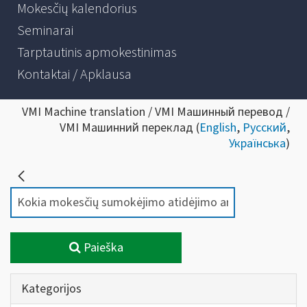
Mokesčių kalendorius
Seminarai
Tarptautinis apmokestinimas
Kontaktai / Apklausa
VMI Machine translation / VMI Машинный перевод /
VMI Машинний переклад (
English
,
Русский
,
Українська
)
Paieška
Kategorijos