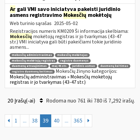
Ar
gali VMI savo iniciatyva pakeisti juridinio
asmens registravimo
Mokesčių
mokėtojų
Web turinio sąrašas
2025-05-02
Registracijos numeris KM0209 Ši informacija skelbiama:
Mokesčių
mokėtojų registras ir jo tvarkymas (43-47
str.) VMI iniciatyva gali būti pakeičiami tokie juridinio
asmens...
mokesčių administravimas
mokesčių mokėtojas
mokesčių mokėtojų registras
registro duomenys
duomenų atnaujinimas
maį 45 str.
juridinis asmuo
duomenų keitimas
Mokesčių žinyno kategorijos:
registro duomenų keitimas
Mokesčių administravimas » Mokesčių mokėtojų
registras ir jo tvarkymas (43-47 str.)
20 Įrašų(-ai)
Rodoma nuo 761 iki 780 iš 7,292 irašų.
1
...
38
39
40
...
365