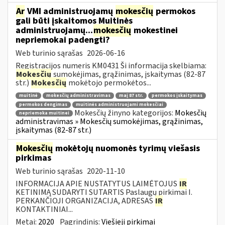
Ar
VMI administruojamų
mokesčių
permokos
gali būti įskaitomos Muitinės
administruojamų...
mokesčių
mokestinei
nepriemokai padengti?
Web turinio sąrašas
2026-06-16
Registracijos numeris KM0431 Ši informacija skelbiama:
Mokesčių
sumokėjimas, grąžinimas, įskaitymas (82-87
str.)
Mokesčių
mokėtojo permokėtos...
muitinė
mokesčių administravimas
maį 87 str.
permokos įskaitymas
permokos dengimas
muitinės administruojami mokesčiai
Mokesčių žinyno kategorijos:
Mokesčių
nepriemoka muitinei
administravimas » Mokesčių sumokėjimas, grąžinimas,
įskaitymas (82-87 str.)
Mokesčių
mokėtojų nuomonės tyrimų viešasis
pirkimas
Web turinio sąrašas
2020-11-10
INFORMACIJA APIE NUSTATYTUS LAIMĖTOJUS
IR
KETINIMĄ SUDARYTI SUTARTIS Paslaugų pirkimai I.
PERKANČIOJI ORGANIZACIJA, ADRESAS
IR
KONTAKTINIAI...
Metai:
2020
Pagrindinis:
Viešieji pirkimai