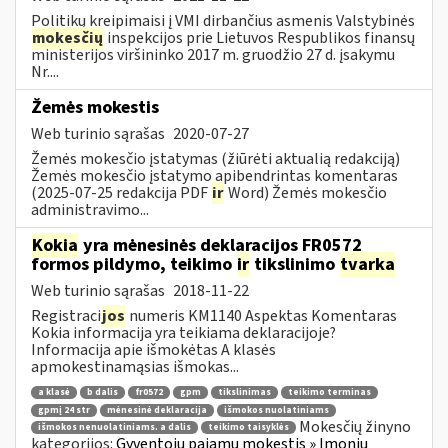
Politikų kreipimaisi į VMI dirbančius asmenis Valstybinės
mokesčių
inspekcijos prie Lietuvos Respublikos finansų
ministerijos viršininko 2017 m. gruodžio 27 d. įsakymu
Nr....
Žemės mokestis
Web turinio sąrašas
2020-07-27
Žemės mokesčio įstatymas (žiūrėti aktualią redakciją)
Žemės mokesčio įstatymo apibendrintas komentaras
(2025-07-25 redakcija PDF
ir
Word) Žemės mokesčio
administravimo...
Kokia
yra mėnesinės deklaracijos FR0572
formos pildymo, teikimo
ir
tikslinimo
tvarka
Web turinio sąrašas
2018-11-22
Registraci
jos
numeris KM1140 Aspektas Komentaras
Kokia informacija yra teikiama deklaracijoje?
Informacija apie išmokėtas A klasės
apmokestinamąsias išmokas...
a klasė
b dalis
fr0572
gpm
tikslinimas
teikimo terminas
gpmį 24 str
mėnesinė deklaracija
išmokos nuolatiniams
Mokesčių žinyno
išmokos nenuolatiniams. a dalis
teikimo taisyklės
kategorijos:
Gyventojų pajamų mokestis » Įmonių