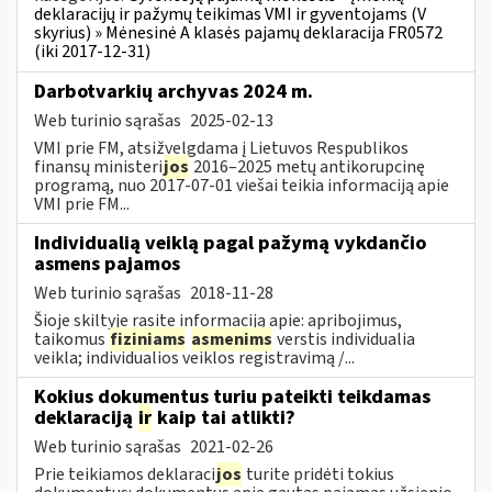
deklaracijų ir pažymų teikimas VMI ir gyventojams (V
skyrius) » Mėnesinė A klasės pajamų deklaracija FR0572
(iki 2017-12-31)
Darbotvarkių archyvas 2024 m.
Web turinio sąrašas
2025-02-13
VMI prie FM, atsižvelgdama į Lietuvos Respublikos
finansų ministeri
jos
2016–2025 metų antikorupcinę
programą, nuo 2017-07-01 viešai teikia informaciją apie
VMI prie FM...
Individualią veiklą pagal pažymą vykdančio
asmens pajamos
Web turinio sąrašas
2018-11-28
Šioje skiltyje rasite informaciją apie: apribojimus,
taikomus
fiziniams
asmenims
verstis individualia
veikla; individualios veiklos registravimą /...
Kokius dokumentus turiu pateikti teikdamas
deklaraciją
ir
kaip tai atlikti?
Web turinio sąrašas
2021-02-26
Prie teikiamos deklaraci
jos
turite pridėti tokius