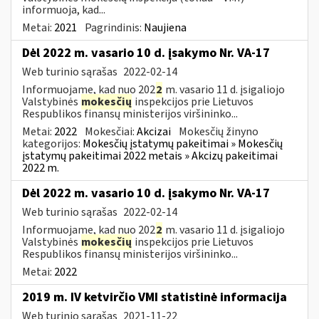
informuoja, kad...
Metai:
2021
Pagrindinis:
Naujiena
Dėl 2022 m. vasario 10 d. įsakymo Nr. VA-17
Web turinio sąrašas
2022-02-14
Informuojame, kad nuo 202
2
m. vasario 11 d. įsigaliojo
Valstybinės
mokesčių
inspekcijos prie Lietuvos
Respublikos finansų ministerijos viršininko...
Metai:
2022
Mokesčiai:
Akcizai
Mokesčių žinyno
kategorijos:
Mokesčių įstatymų pakeitimai » Mokesčių
įstatymų pakeitimai 2022 metais » Akcizų pakeitimai
2022 m.
Dėl 2022 m. vasario 10 d. įsakymo Nr. VA-17
Web turinio sąrašas
2022-02-14
Informuojame, kad nuo 202
2
m. vasario 11 d. įsigaliojo
Valstybinės
mokesčių
inspekcijos prie Lietuvos
Respublikos finansų ministerijos viršininko...
Metai:
2022
2019 m. IV ketvirčio VMI statistinė informacija
Web turinio sąrašas
2021-11-22