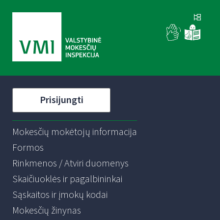
Prisijungti
Mokesčių mokėtojų informacija
Formos
Rinkmenos / Atviri duomenys
Skaičiuoklės ir pagalbininkai
Sąskaitos ir įmokų kodai
Mokesčių žinynas