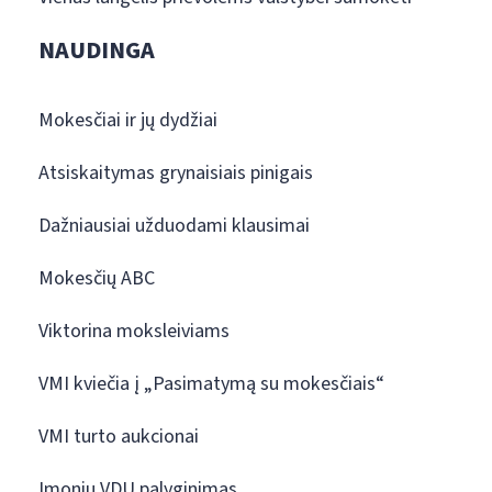
NAUDINGA
Mokesčiai ir jų dydžiai
Atsiskaitymas grynaisiais pinigais
Dažniausiai užduodami klausimai
Mokesčių ABC
Viktorina moksleiviams
VMI kviečia į „Pasimatymą su mokesčiais“
VMI turto aukcionai
Įmonių VDU palyginimas