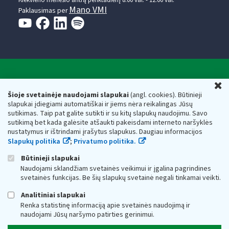
Mano VMI
Paklausimas per
Valstybinė mokesčių inspekcija prie Lietuvos
U
Respublikos finansų ministerijos
Šioje svetainėje naudojami slapukai
(angl. cookies). Būtinieji
slapukai įdiegiami automatiškai ir jiems nėra reikalingas Jūsų
Biudžetinė įstaiga. Juridinio asmens kodas — 188659752,
sutikimas. Taip pat galite sutikti ir su kitų slapukų naudojimu. Savo
adresas: Vasario 16-osios g. 14, 01107 Vilnius, Lietuva, el.paštas:
sutikimą bet kada galėsite atšaukti pakeisdami interneto naršyklės
vmi@vmi.lt
, E. pristatymo dėžutės adresas 188659752
nustatymus ir ištrindami įrašytus slapukus. Daugiau informacijos
Duomenys apie Valstybinę mokesčių inspekciją prie Lietuvos
Slapukų politika
;
Privatumo politika.
Respublikos finansų ministerijos kaupiami ir saugomi Juridinių
asmenų registre
Būtinieji slapukai
Naudojami sklandžiam svetainės veikimui ir įgalina pagrindines
svetainės funkcijas. Be šių slapukų svetainė negali tinkamai veikti.
Analitiniai slapukai
Renka statistinę informaciją apie svetainės naudojimą ir
naudojami Jūsų naršymo patirties gerinimui.