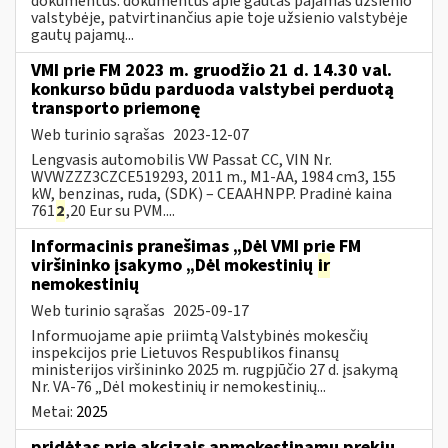
dokumentus: dokumentus apie gautas pajamas užsienio
valstybėje, patvirtinančius apie toje užsienio valstybėje
gautų pajamų...
VMI prie FM 2023 m. gruodžio 21 d. 14.30 val.
konkurso būdu parduoda valstybei perduotą
transporto priemonę
Web turinio sąrašas
2023-12-07
Lengvasis automobilis VW Passat CC, VIN Nr.
WVWZZZ3CZCE519293, 2011 m., M1-AA, 1984 cm3, 155
kW, benzinas, ruda, (SDK) – CEAAHNPP. Pradinė kaina
761
2
,20 Eur su PVM....
Informacinis pranešimas „Dėl VMI prie FM
viršininko įsakymo „Dėl mokestinių
ir
nemokestinių
Web turinio sąrašas
2025-09-17
Informuojame apie priimtą Valstybinės mokesčių
inspekcijos prie Lietuvos Respublikos finansų
ministerijos viršininko 2025 m. rugpjūčio 27 d. įsakymą
Nr. VA-76 „Dėl mokestinių ir nemokestinių...
Metai:
2025
pridėtas prie akcizais apmokestinamų prekių,