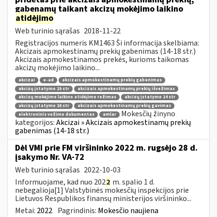
gabenamų taikant akcizų mokėjimo laikino
atidėjimo
Web turinio sąrašas
2018-11-22
Registracijos numeris KM1463 Ši informacija skelbiama:
Akcizais apmokestinamų prekių gabenimas (14-18 str.)
Akcizais apmokestinamos prekės, kurioms taikomas
akcizų mokėjimo laikino...
akcizai
e-ad
akcizais apmokestinamų prekių gabenimas
akcizų įstatymo 15 str
akcizais apmokestinamų prekių išvežimas
akcizų mokėjimo laikino atidėjimo režimas
akcizų įstatymo 14 str
akcizų įstatymo 16 str
akcizais apmokestinamų prekių gavimas
Mokesčių žinyno
elektroninis vežimo dokumentas
amlar
kategorijos:
Akcizai » Akcizais apmokestinamų prekių
gabenimas (14-18 str.)
Dėl VMI prie FM viršininko 2022 m. rugsėjo 28 d.
įsakymo Nr. VA-72
Web turinio sąrašas
2022-10-03
Informuojame, kad nuo 202
2
m. spalio 1 d.
nebegalioja[1] Valstybinės mokesčių inspekcijos prie
Lietuvos Respublikos finansų ministerijos viršininko...
Metai:
2022
Pagrindinis:
Mokesčio naujiena