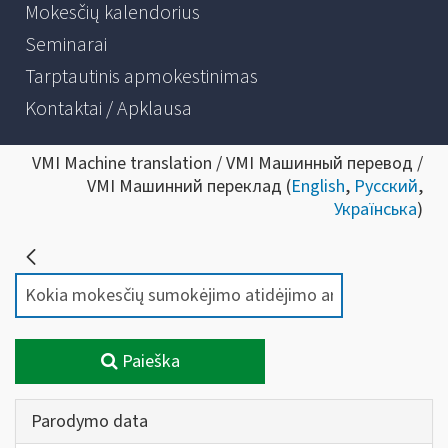
Mokesčių kalendorius
Seminarai
Tarptautinis apmokestinimas
Kontaktai / Apklausa
VMI Machine translation / VMI Машинный перевод /
VMI Машинний переклад (
English
,
Русский
,
Українська
)
Paieška
Parodymo data