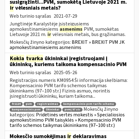
susigrąžinti...PVM, sumokėtą Lietuvoje 2021 m.
ir
vėlesniais metais?
Web turinio sąrašas
2021-07-29
Jungtinėje Karalystėje įsisteigusiems
apmokestinamiesiems
asmenims
PVM, sumokėtas
Lietuvoje 2021 m.
ir
vėlesniais metais, bus grąžinamas.
Mokesčių žinyno kategorijos:
BREXIT » BREXIT PVM JK
apmokestinamiesiems asmenims
Kokia
tvarka
ūkininkai įregistruojami į
ūkininkų, kuriems taikoma kompensacinio PVM
Web turinio sąrašas
2025-05-26
Registracijos numeris KM0954 Ši informacija skelbiama:
Kompensacinio PVM tarifo schemos taikymas
ūkininkams (97–100 str.) Fizinis asmuo, norintis
įsiregistruoti ūkininku, kuriam taikoma...
fr1124
pvm
registravimas
kompensacinio pvm tarifo schema
Mokesčių žinyno
kompensacinis pvm
ūkininkai
pvmį 97 str
kategorijos:
Pridėtinės vertės mokestis » Specialiosios
apmokestinimo PVM taisyklės » Kompensacinio PVM
tarifo schemos taikymas ūkininkams (97–100 str.)
Mokesčio sumokėjimas
ir
deklaravimas