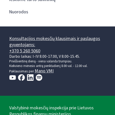
Nuorodos
Konsultacijos mokesčių klausimais ir paslaugos
gyventojams:
+370 5 260 5060
Darbo laikas: I-IV 8.00-17.00, V 8.00-15.45.
Prieššventinę dieną - viena valanda trumpiau.
Kiekvieno mėnesio antrą penktadienį 8.00 val. - 12.00 val.
Mano VMI
Paklausimas per
Valstybinė mokesčių inspekcija prie Lietuvos
Respublikos finansų ministerijos