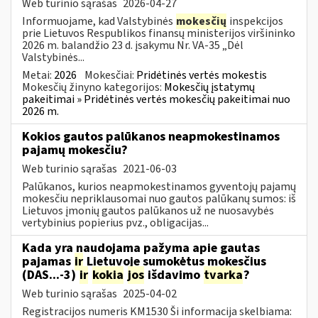
Web turinio sąrašas
2026-04-27
Informuojame, kad Valstybinės
mokesčių
inspekcijos
prie Lietuvos Respublikos finansų ministerijos viršininko
2026 m. balandžio 23 d. įsakymu Nr. VA-35 „Dėl
Valstybinės...
Metai:
2026
Mokesčiai:
Pridėtinės vertės mokestis
Mokesčių žinyno kategorijos:
Mokesčių įstatymų
pakeitimai » Pridėtinės vertės mokesčių pakeitimai nuo
2026 m.
Kokios gautos palūkanos neapmokestinamos
pajamų mokesčiu?
Web turinio sąrašas
2021-06-03
Palūkanos, kurios neapmokestinamos gyventojų pajamų
mokesčiu nepriklausomai nuo gautos palūkanų sumos: iš
Lietuvos įmonių gautos palūkanos už ne nuosavybės
vertybinius popierius pvz., obligacijas...
Kada yra naudojama pažyma apie gautas
pajamas
ir
Lietuvoje sumokėtus mokesčius
(DAS...-3)
ir
kokia
jos
išdavimo
tvarka
?
Web turinio sąrašas
2025-04-02
Registracijos numeris KM1530 Ši informacija skelbiama: