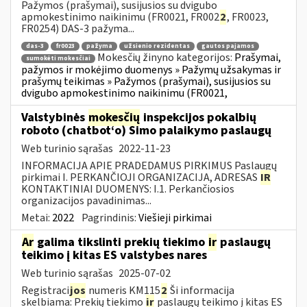
Pažymos (prašymai), susijusios su dvigubo
apmokestinimo naikinimu (FR0021, FR002
2
, FR0023,
FR0254) DAS-3 pažyma...
das-3
fr0023
pažyma
užsienio rezidentas
gautos pajamos
Mokesčių žinyno kategorijos:
Prašymai,
sumokėti mokesčiai
pažymos ir mokėjimo duomenys » Pažymų užsakymas ir
prašymų teikimas » Pažymos (prašymai), susijusios su
dvigubo apmokestinimo naikinimu (FR0021,
Valstybinės
mokesčių
inspekcijos pokalbių
roboto (chatbot‘o) Simo palaikymo paslaugų
Web turinio sąrašas
2022-11-23
INFORMACIJA APIE PRADEDAMUS PIRKIMUS Paslaugų
pirkimai I. PERKANČIOJI ORGANIZACIJA, ADRESAS
IR
KONTAKTINIAI DUOMENYS: I.1. Perkančiosios
organizacijos pavadinimas...
Metai:
2022
Pagrindinis:
Viešieji pirkimai
Ar
galima tikslinti prekių tiekimo
ir
paslaugų
teikimo į kitas ES valstybes nares
Web turinio sąrašas
2025-07-02
Registraci
jos
numeris KM115
2
Ši informacija
skelbiama: Prekių tiekimo
ir
paslaugų teikimo į kitas ES