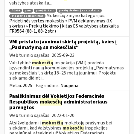
valstybes ataskaita...
fr0564
pvm
pvmį 88-1 str
prekių tiekimo į es ataskaita
Mokesčių žinyno kategorijos:
ataskaitos tikslinimas
Pridėtinės vertės mokestis » PVM deklaravimas (IX
skyrius) » Prekių tiekimo į kitas ES valstybes ataskaita
FR0564 (88-1, 88-2 str.)
VMI pristato jaunimui skirtą projektą, kvies į
„Pasimatymą su mokesčiais“
Web turinio sąrašas
2025-09-23
Valstybinė
mokesčių
inspekcija (VMI) pradeda
įgyvendinti naują komunikacijos projektą „Pasimatymas
su mokesčiais“, skirtą 18–25 metų jaunimui. Projektu
siekiama didinti...
Metai:
2025
Pagrindinis:
Naujiena
Paaiškinimas dėl Vokietijos Federacinės
Respublikos
mokesčių
administratoriaus
parengtos
Web turinio sąrašas
2022-01-20
Atsižvelgdami į
mokesčių
mokėtojų prašymus bei
siekdami, kad Valstybinės
mokesčių
inspekcijos
pareigūnai, atsakingi už Vokietijos Federacinės...