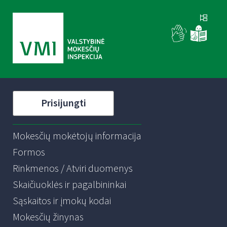
Prisijungti
Mokesčių mokėtojų informacija
Formos
Rinkmenos / Atviri duomenys
Skaičiuoklės ir pagalbininkai
Sąskaitos ir įmokų kodai
Mokesčių žinynas