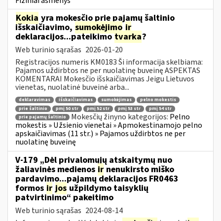
Fiziniai asmenys
Kokia
yra mokesčio prie pajamų šaltinio
išskaičiavimo,
sumokėjimo
ir
deklaracijos...pateikimo
tvarka
?
Web turinio sąrašas
2026-01-20
Registracijos numeris KM0183 Ši informacija skelbiama:
Pajamos uždirbtos ne per nuolatinę buveinę ASPEKTAS
KOMENTARAI Mokesčio išskaičiavimas Jeigu Lietuvos
vienetas, nuolatinė buveinė arba...
deklaravimas
išskaičiavimas
sumokėjimas
pelno mokestis
prie šaltinio
pmį 50 str
pmį 52 str
pmį 53 str
pmį 54 str
Mokesčių žinyno kategorijos:
Pelno
prie pajamų šaltinio
mokestis » Užsienio vienetai » Apmokestinamojo pelno
apskaičiavimas (11 str.) » Pajamos uždirbtos ne per
nuolatinę buveinę
V-179 „Dėl privalomųjų atskaitymų nuo
žaliavinės medienos
ir
nenukirsto miško
pardavimo...pajamų deklaracijos FR0463
formos
ir
jos
užpildymo taisyklių
patvirtinimo“ pakeitimo
Web turinio sąrašas
2024-08-14