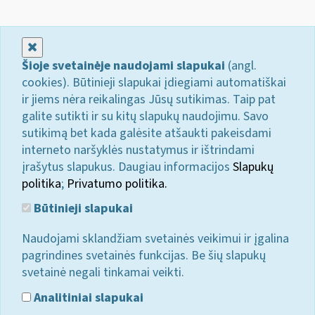
Uždaryti
Šioje svetainėje naudojami slapukai
(angl.
cookies). Būtinieji slapukai įdiegiami automatiškai
ir jiems nėra reikalingas Jūsų sutikimas. Taip pat
galite sutikti ir su kitų slapukų naudojimu. Savo
sutikimą bet kada galėsite atšaukti pakeisdami
interneto naršyklės nustatymus ir ištrindami
įrašytus slapukus. Daugiau informacijos
Slapukų
politika
;
Privatumo politika.
Būtinieji slapukai
Naudojami sklandžiam svetainės veikimui ir įgalina
pagrindines svetainės funkcijas. Be šių slapukų
svetainė negali tinkamai veikti.
Analitiniai slapukai