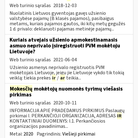
Web turinio sąrašas
2018-12-03
Nuolatinis Lietuvos gyventojas gavęs užsienio
valstybėse pajamų (B klasės pajamos), pasibaigus
metams, kuriais pajamos gautos, iki kitų metų gegužės
1 d. privalo: deklaruoti pajamas metinėje pajamų...
Kuriais atvejais užsienio apmokestinamasis
asmuo neprivalo įsiregistruoti PVM mokėtoju
Lietuvoje?
Web turinio sąrašas
2021-06-04
Užsienio asmenys neprivalo registruotis PVM
mokėtojais Lietuvoje, jeigu jie Lietuvoje vykdo tik tokią
veiklą: tiekia prekes
ir
/
ar
teikia...
Mokesčių
mokėtojų nuomonės tyrimų viešasis
pirkimas
Web turinio sąrašas
2020-10-11
INFORMACIJA APIE PRADEDAMUS PIRKIMUS Paslaugų
pirkimai I. PERKANČIOJI ORGANIZACIJA, ADRESAS
IR
KONTAKTINIAI DUOMENYS: I.1. Perkančiosios
organizacijos pavadinimas...
Metai:
2020
Pagrindinis:
Viešieji pirkimai