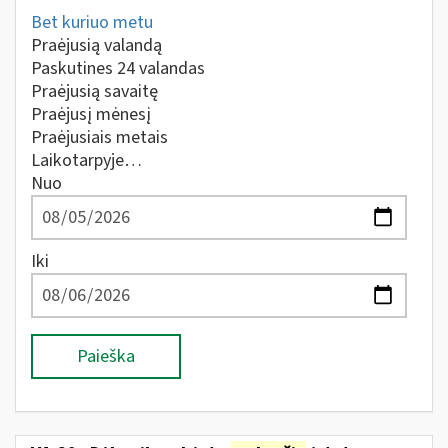
Bet kuriuo metu
Praėjusią valandą
Paskutines 24 valandas
Praėjusią savaitę
Praėjusį mėnesį
Praėjusiais metais
Laikotarpyje…
Nuo
Iki
Paieška