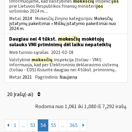
Informuojame, kad Valstybinės
mokesčių
inspekci
jos
prie Lietuvos Respublikos finansų ministeri
jos
viršininko 2024 m....
Metai:
2024
Mokesčių žinyno kategorijos:
Mokesčių
įstatymų pakeitimai » Miškų įstatymo pakeitimai nuo
2024 m.
Daugiau nei 4 tūkst.
mokesčių
mokėtojų
sulauks VMI priminimų dėl laiku nepateiktų
Web turinio sąrašas
2021-02-18
Valstybinė
mokesčių
inspekcija (toliau – VMI)
informuoja, kad per Elektroninio deklaravimo sistemą
(toliau - EDS) išsiuntė daugiau nei 4 tūkst. priminimų...
Metai:
2021
Pagrindinis:
Naujiena
20 Įrašų(-ai)
Rodoma nuo 1,061 iki 1,080 iš 7,292 irašų.
1
...
53
54
55
...
365