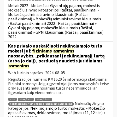
Metai:
2022
Mokesčiai:
Gyventojų pajamų mokestis
Mokesčių žinyno kategorijos:
Raštai, paaiškinimai »
Mokesčių administravimo klausimais (Raštai
paaiškinimai) » Mokesčių administravimo klausimais
(Raštai paaiškinimai) 2022
Raštai, paaiškinimai »
Gyventojų pajamų mokesčio klausimais (Raštai,
paaiškinimai) » GPM klausimais (Raštai, paaiškinimai)
2022
Kas privalo apskaičiuoti nekilnojamojo turto
mokestį už
fiziniams
asmenims
nuosavybės...priklausantį nekilnojamąjį turtą
(arba jo dalį), perduotą naudotis juridiniams
asmenims
Web turinio sąrašas
2024-08-05
Registracijos numeris KM1620 Ši informacija skelbiama:
Fiziniai asmenys Jeigu gyventojai jiems nuosavybės teise
priklausantį nekilnojamąjį turtą neterminuotai ar
ilgesniam kaip vieno mėnesio...
ntm
ntmį 3 str.
ntmį 12 str.
Mokesčių žinyno
nekilnojamojo turto nuoma juridiniams asmenims
kategorijos:
Nekilnojamojo turto mokestis » Mokesčio
apskaičiavimas, deklaravimas, mokėjimas (11, 12 str.) »