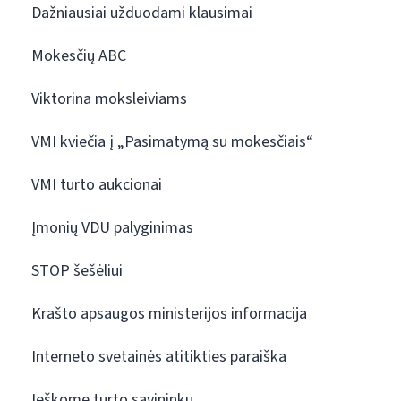
Dažniausiai užduodami klausimai
Mokesčių ABC
Viktorina moksleiviams
VMI kviečia į „Pasimatymą su mokesčiais“
VMI turto aukcionai
Įmonių VDU palyginimas
STOP šešėliui
Krašto apsaugos ministerijos informacija
Interneto svetainės atitikties paraiška
Ieškome turto savininkų