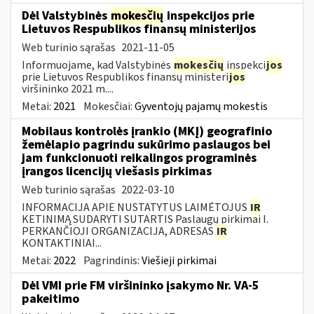
Dėl Valstybinės
mokesčių
inspekcijos prie
Lietuvos Respublikos finansų ministerijos
Web turinio sąrašas
2021-11-05
Informuojame, kad Valstybinės
mokesčių
inspekci
jos
prie Lietuvos Respublikos finansų ministeri
jos
viršininko 2021 m....
Metai:
2021
Mokesčiai:
Gyventojų pajamų mokestis
Mobilaus kontrolės įrankio (MKĮ) geografinio
žemėlapio pagrindu sukūrimo paslaugos bei
jam funkcionuoti reikalingos programinės
įrangos licencijų viešasis pirkimas
Web turinio sąrašas
2022-03-10
INFORMACIJA APIE NUSTATYTUS LAIMĖTOJUS
IR
KETINIMĄ SUDARYTI SUTARTIS Paslaugų pirkimai I.
PERKANČIOJI ORGANIZACIJA, ADRESAS
IR
KONTAKTINIAI...
Metai:
2022
Pagrindinis:
Viešieji pirkimai
Dėl VMI prie FM viršininko įsakymo Nr. VA-5
pakeitimo