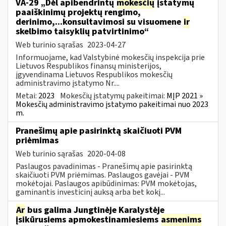
VA-29 „Dėl apibendrintų
mokesčių
įstatymų
paaiškinimų projektų rengimo,
derinimo,...konsultavimosi su visuomene
ir
skelbimo taisyklių patvirtinimo“
Web turinio sąrašas
2023-04-27
Informuojame, kad Valstybinė mokesčių inspekcija prie
Lietuvos Respublikos finansų ministerijos,
įgyvendinama Lietuvos Respublikos mokesčių
administravimo įstatymo Nr....
Metai:
2023
Mokesčių įstatymų pakeitimai:
MĮP 2021 »
Mokesčių administravimo įstatymo pakeitimai nuo 2023
m.
Pranešimų apie pasirinktą skaičiuoti PVM
priėmimas
Web turinio sąrašas
2020-04-08
Paslaugos pavadinimas - Pranešimų apie pasirinktą
skaičiuoti PVM priėmimas. Paslaugos gavėjai - PVM
mokėtojai. Paslaugos apibūdinimas: PVM mokėtojas,
gaminantis investicinį auksą arba bet kokį...
Ar
bus galima Jungtinėje Karalystėje
įsikūrusiems apmokestinamiesiems
asmenims