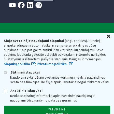
Valstybinė mokesčių inspekcija prie Lietuvos
U
Respublikos finansų ministerijos
Šioje svetainėje naudojami slapukai
(angl. cookies). Būtinieji
slapukai įdiegiami automatiškai ir jiems nėra reikalingas Jūsų
Biudžetinė įstaiga. Juridinio asmens kodas — 188659752,
sutikimas. Taip pat galite sutikti ir su kitų slapukų naudojimu. Savo
adresas: Vasario 16-osios g. 14, 01107 Vilnius, Lietuva, el.paštas:
sutikimą bet kada galėsite atšaukti pakeisdami interneto naršyklės
vmi@vmi.lt
, E. pristatymo dėžutės adresas 188659752
nustatymus ir ištrindami įrašytus slapukus. Daugiau informacijos
Duomenys apie Valstybinę mokesčių inspekciją prie Lietuvos
Slapukų politika
;
Privatumo politika.
Respublikos finansų ministerijos kaupiami ir saugomi Juridinių
asmenų registre
Būtinieji slapukai
Naudojami sklandžiam svetainės veikimui ir įgalina pagrindines
svetainės funkcijas. Be šių slapukų svetainė negali tinkamai veikti.
Analitiniai slapukai
Renka statistinę informaciją apie svetainės naudojimą ir
naudojami Jūsų naršymo patirties gerinimui.
PATVIRTINTI