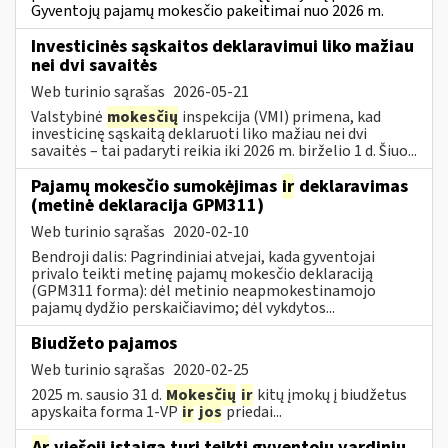
Gyventojų pajamų mokesčio pakeitimai nuo 2026 m.
Investicinės sąskaitos deklaravimui liko mažiau
nei dvi savaitės
Web turinio sąrašas
2026-05-21
Valstybinė
mokesčių
inspekcija (VMI) primena, kad
investicinę sąskaitą deklaruoti liko mažiau nei dvi
savaitės – tai padaryti reikia iki 2026 m. birželio 1 d. Šiuo...
Pajamų mokesčio sumokėjimas
ir
deklaravimas
(metinė deklaracija GPM311)
Web turinio sąrašas
2020-02-10
Bendroji dalis: Pagrindiniai atvejai, kada gyventojai
privalo teikti metinę pajamų mokesčio deklaraciją
(GPM311 forma): dėl metinio neapmokestinamojo
pajamų dydžio perskaičiavimo; dėl vykdytos...
Biudžeto pajamos
Web turinio sąrašas
2020-02-25
2025 m. sausio 31 d.
Mokesčių
ir
kitų įmokų į biudžetus
apyskaita forma 1-VP
ir
jos
priedai...
Ar
viešoji įstaiga turi teikti gyventojų vardinių