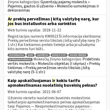
žinyno kategorijos:
Gyventojų pajamų mokestis »
Pajamos, gautos iš užsienio » Mokesčio sumokėjimas ir
deklaravimas
Ar
prekių pervežimas į kitą valstybę narę, kur
jos
bus instaliuotos arba surinktos
Web turinio sąrašas
2018-11-22
Registracijos numeris KM0023 Ši informacija skelbiama:
Prekių pervežimas verslo tikslais į kitą valstybę narę (5-
1 str.) Kai tiekiamos prekės tiekėjo arba jo užsakymu
kito asmens turi būti...
instaliuotos
pvm
surinktos
pvmį 5-1 str
verslo tikslais
Mokesčių žinyno kategorijos:
Pridėtinės
prekių pervežimas
vertės mokestis » Mokesčio objektas (I skyrius) » Prekių
tiekimas » Prekių pervežimas verslo tikslais į kitą
valstybę narę (5-1 str.)
Kaip apskaičiuojamas
ir
kokiu tarifu
apmokestinamas nuolatinių buveinių pelnas?
Web turinio sąrašas
2021-06-07
Užsienio vieneto nuolatinės buveinės mokestinio
laikotarpio apmokestinamasis pelnas apskaičiuojamas
taip: Pajamos — Neapmokestinamosios pajamos -