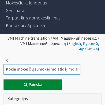
Mokesčių kalendorius
Seminarai
Tarptautinis apmokestinimas
Kontaktai / Apklausa
VMI Machine translation / VMI Машинный перевод /
VMI Машинний переклад (
English
,
Русский
,
Українська
)
Paieška
Kategorijos