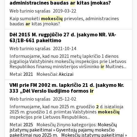
administracines baudas
ar
kitas įmokas?
Web turinio sąrašas
2019-03-22
Kaip sumokėti
mokesčių
prievoles, administracines
baudas
ar
kitas įmokas?
Dėl 2015 M. rugpjūčio 27 d. įsakymo NR. VA-
63/1B-661 pakeitimo
Web turinio sąrašas
2021-10-14
Informuojame, kad nuo 2021 metų lapkričio 1 dienos
įsigalioja Valstybinės mokesčių inspekcijos prie Lietuvos
Respublikos finansų ministerijos viršininko
ir
Muitinės...
Metai:
2021
Mokesčiai:
Akcizai
VMI prie FM 2002 m. lapkričio 21 d. įsakymo Nr.
333 „Dėl Verslo liudijimo formos
ir
Web turinio sąrašas
2025-12-02
Informuojame, kad nuo 2025 m. gruodžio
2
d. įsigalioja
2025 m. gruodžio 1 d. priimtas Valstybinės
mokesčių
inspekcijos prie Lietuvos Respublikos...
Metai:
2025
Mokesčių žinyno kategorijos:
Mokesčių
įstatymų pakeitimai » Gyventojų pajamų mokesčio
pakeitimai nuo 2025 m.
Mokesčių įstatymų pakeitimai »