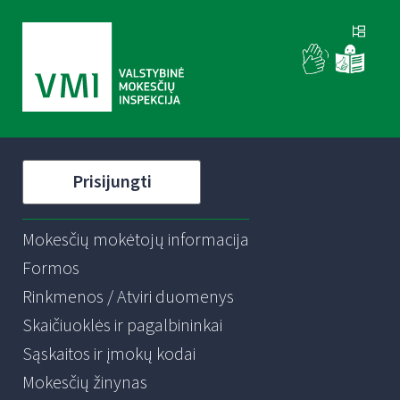
Prisijungti
Mokesčių mokėtojų informacija
Formos
Rinkmenos / Atviri duomenys
Skaičiuoklės ir pagalbininkai
Sąskaitos ir įmokų kodai
Mokesčių žinynas