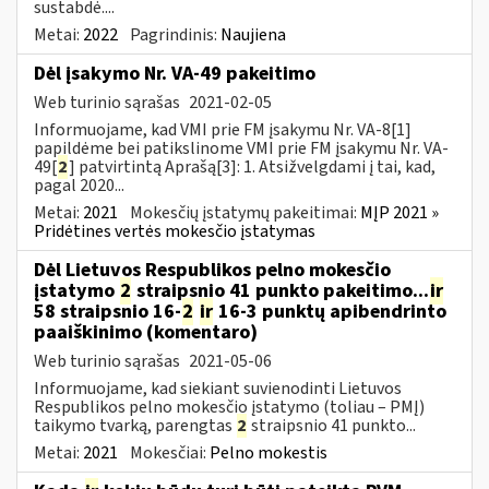
sustabdė....
Metai:
2022
Pagrindinis:
Naujiena
Dėl įsakymo Nr. VA-49 pakeitimo
Web turinio sąrašas
2021-02-05
Informuojame, kad VMI prie FM įsakymu Nr. VA-8[1]
papildėme bei patikslinome VMI prie FM įsakymu Nr. VA-
49[
2
] patvirtintą Aprašą[3]: 1. Atsižvelgdami į tai, kad,
pagal 2020...
Metai:
2021
Mokesčių įstatymų pakeitimai:
MĮP 2021 »
Pridėtines vertės mokesčio įstatymas
Dėl Lietuvos Respublikos pelno mokesčio
įstatymo
2
straipsnio 41 punkto pakeitimo...
ir
58 straipsnio 16-
2
ir
16-3 punktų apibendrinto
paaiškinimo (komentaro)
Web turinio sąrašas
2021-05-06
Informuojame, kad siekiant suvienodinti Lietuvos
Respublikos pelno mokesčio įstatymo (toliau – PMĮ)
taikymo tvarką, parengtas
2
straipsnio 41 punkto...
Metai:
2021
Mokesčiai:
Pelno mokestis