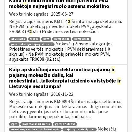
Kada
ir
kokiu būdu turi būti pateikta PVM
mokėtoju neįregistruoto asmens mokėtino
Web turinio sąrašas
2025-06-27
Registracijos numeris KM114
2
Ši informacija skelbiama:
Ne PVM mokėtojų prievolės mokėti PVM, apyskaita
FR0608 (9
2
str.) Pridėtinės vertės mokesčio...
apyskaita
fr0608
pvm
pvmį 95 str
pvmį 92 str
Mokesčių žinyno kategorijos:
pvm mokėtoju neįregistruoto
Pridėtinės vertės mokestis » PVM deklaravimas (IX
skyrius) » Ne PVM mokėtojų prievolės mokėti PVM,
apyskaita FR0608 (92 str.)
Kaip apskaičiuojama deklaruotina pajamų
ir
pajamų mokesčio dalis, kai
mokestiniai...laikotarpiai užsienio valstybėje
ir
Lietuvoje nesutampa?
Web turinio sąrašas
2018-11-22
Registracijos numeris KM0894 Ši informacija skelbiama:
Mokesčio sumokėjimas ir deklaravimas Jeigu nuolatinis
Lietuvos gyventojas neturi dokumentų arba juose
pateiktų duomenų nepakanka, kad pats...
gpm
pajamos iš užsienio
gpmį 37 str 2 d
Mokesčių
nesutampa mokestinis laikotarpis
pajamų paskirstymas