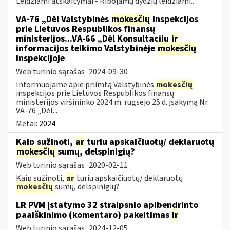
Leidžiami atskaitymai - Ribojamų dydžių leidžiami...
VA-76 „Dėl Valstybinės
mokesčių
inspekcijos
prie Lietuvos Respublikos finansų
ministerijos...VA-66 „Dėl Konsultacijų
ir
informacijos teikimo Valstybinėje
mokesčių
inspekcijoje
Web turinio sąrašas
2024-09-30
Informuojame apie priimtą Valstybinės
mokesčių
inspekcijos prie Lietuvos Respublikos finansų
ministerijos viršininko 2024 m. rugsėjo 25 d. įsakymą Nr.
VA-76 „Dėl...
Metai:
2024
Kaip sužinoti,
ar
turiu apskaičiuotų/ deklaruotų
mokesčių
sumų, delspinigių?
Web turinio sąrašas
2020-02-11
Kaip sužinoti,
ar
turiu apskaičiuotų/ deklaruotų
mokesčių
sumų, delspinigių?
LR PVM įstatymo 32 straipsnio apibendrinto
paaiškinimo (komentaro) pakeitimas
ir
Web turinio sąrašas
2024-12-05