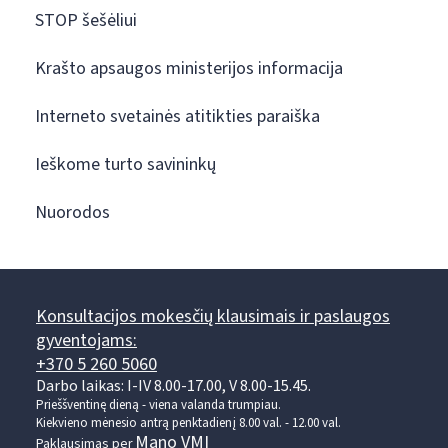
STOP šešėliui
Krašto apsaugos ministerijos informacija
Interneto svetainės atitikties paraiška
Ieškome turto savininkų
Nuorodos
Konsultacijos mokesčių klausimais ir paslaugos
gyventojams:
+370 5 260 5060
Darbo laikas: I-IV 8.00-17.00, V 8.00-15.45.
Prieššventinę dieną - viena valanda trumpiau.
Kiekvieno mėnesio antrą penktadienį 8.00 val. - 12.00 val.
Mano VMI
Paklausimas per