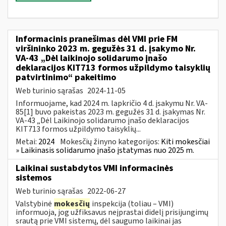
Informacinis pranešimas dėl VMI prie FM
viršininko 2023 m. gegužės 31 d. įsakymo Nr.
VA-43 „Dėl laikinojo solidarumo įnašo
deklaracijos KIT713 formos užpildymo taisyklių
patvirtinimo“ pakeitimo
Web turinio sąrašas
2024-11-05
Informuojame, kad 2024 m. lapkričio 4 d. įsakymu Nr. VA-
85[1] buvo pakeistas 2023 m. gegužės 31 d. įsakymas Nr.
VA-43 „Dėl Laikinojo solidarumo įnašo deklaracijos
KIT713 formos užpildymo taisyklių...
Metai:
2024
Mokesčių žinyno kategorijos:
Kiti mokesčiai
» Laikinasis solidarumo įnašo įstatymas nuo 2025 m.
Laikinai sustabdytos VMI informacinės
sistemos
Web turinio sąrašas
2022-06-27
Valstybinė
mokesčių
inspekcija (toliau – VMI)
informuoja, jog užfiksavus neįprastai didelį prisijungimų
srautą prie VMI sistemų, dėl saugumo laikinai jas