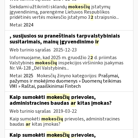
Siekdami užtikrinti sklandų
mokesčių
įstatymų
įgyvendinimą, parengėme Lietuvos Respublikos
pridėtinės vertės mokesčio įstatymo 3
2
straipsnio...
Metai:
2024
, susijusios su praneštinais tarpvalstybiniais
susitarimais, mainų įgyvendinimo
ir
Web turinio sąrašas
2025-12-23
Informuojame, kad 2025 m. gruodžio 2
2
d. priimtas
Valstybinės
mokesčių
inspekcijos viršininko įsakymas
Nr. VA-128 „Dėl Valstybinės...
Metai:
2025
Mokesčių žinyno kategorijos:
Prašymai,
pažymos ir mokėjimo duomenys » Duomenų teikimas
VMI » Raštai, paaiškinimai Fintech
Kaip sumokėti
mokesčių
prievoles,
administracines baudas
ar
kitas įmokas?
Web turinio sąrašas
2019-03-22
Kaip sumokėti
mokesčių
prievoles, administracines
baudas
ar
kitas įmokas?
Kaip sumokėti
mokesčių
prievoles,