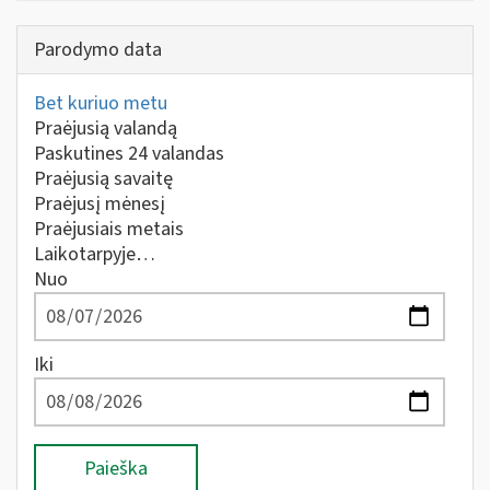
Parodymo data
Bet kuriuo metu
Praėjusią valandą
Paskutines 24 valandas
Praėjusią savaitę
Praėjusį mėnesį
Praėjusiais metais
Laikotarpyje…
Nuo
Iki
Paieška