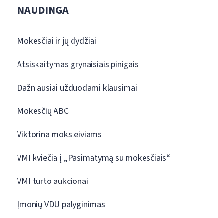
NAUDINGA
Mokesčiai ir jų dydžiai
Atsiskaitymas grynaisiais pinigais
Dažniausiai užduodami klausimai
Mokesčių ABC
Viktorina moksleiviams
VMI kviečia į „Pasimatymą su mokesčiais“
VMI turto aukcionai
Įmonių VDU palyginimas