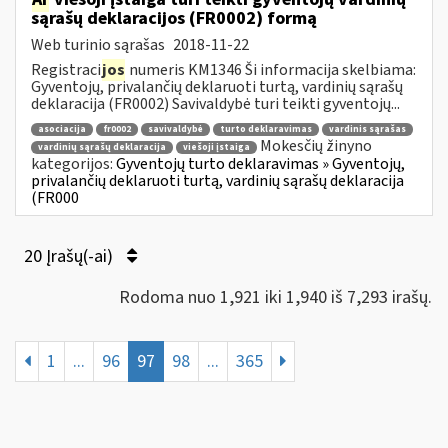
sąrašų deklaracijos (FR0002) formą
Web turinio sąrašas
2018-11-22
Registraci
jos
numeris KM1346 Ši informacija skelbiama:
Gyventojų, privalančių deklaruoti turtą, vardinių sąrašų
deklaracija (FR0002) Savivaldybė turi teikti gyventojų...
asociacija
fr0002
savivaldybė
turto deklaravimas
vardinis sąrašas
Mokesčių žinyno
vardinių sąrašų deklaracija
viešoji įstaiga
kategorijos:
Gyventojų turto deklaravimas » Gyventojų,
privalančių deklaruoti turtą, vardinių sąrašų deklaracija
(FR000
20 Įrašų(-ai)
Rodoma nuo 1,921 iki 1,940 iš 7,293 irašų.
1
...
96
97
98
...
365