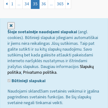
1
...
34
35
36
...
365
Uždaryti
Šioje svetainėje naudojami slapukai
(angl.
cookies). Būtinieji slapukai įdiegiami automatiškai
ir jiems nėra reikalingas Jūsų sutikimas. Taip pat
galite sutikti ir su kitų slapukų naudojimu. Savo
sutikimą bet kada galėsite atšaukti pakeisdami
interneto naršyklės nustatymus ir ištrindami
įrašytus slapukus. Daugiau informacijos
Slapukų
politika
;
Privatumo politika.
Būtinieji slapukai
Naudojami sklandžiam svetainės veikimui ir įgalina
pagrindines svetainės funkcijas. Be šių slapukų
svetainė negali tinkamai veikti.