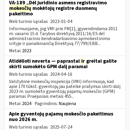
VA-189 „Dėl juridinio asmens registravimo
mokesčių
mokėtojų registre duomenų
pakeitimo
Web turinio sąrašas
2023-01-04
Informuojame, jog VMI prie FM[1], įgyvendindama 2011
m. vasario 15 d. Tarybos direktyvą 2011/16/ES dėl
administracinio bendradarbiavimo apmokestinimo
srityje ir panaikinančią Direktyvą 77/799/EBB...
Metai:
2023
Atidėlioti neverta — paprastai
ir
greitai galite
skirti sumokėto GPM dalį paramai
Web turinio sąrašas
2024-04-16
Valstybinė mokesčių inspekcija (VMI) informuoja, kad
apie 170 tūkst. gyventojų jau pateikė prašymus skirti dalį
2023 m. sumokėto gyventojų pajamų mokesčio (GPM)
paramai. Praėjusiais metais 455...
Metai:
2024
Pagrindinis:
Naujiena
Apie gyventojų pajamų mokesčio pakeitimus
nuo 2026 m.
Web turinio sąrašas
2025-07-24