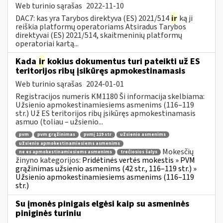
Web turinio sąrašas
2022-11-10
DAC7: kas yra Tarybos direktyva (ES) 2021/514
ir
ką ji
reiškia platformų operatoriams Atsiradus Tarybos
direktyvai (ES) 2021/514, skaitmeninių platformų
operatoriai kartą...
Kada
ir
kokius dokumentus turi pateikti už ES
teritorijos ribų įsikūręs apmokestinamasis
Web turinio sąrašas
2024-01-01
Registracijos numeris KM1180 Ši informacija skelbiama:
Užsienio apmokestinamiesiems asmenims (116–119
str.) Už ES teritorijos ribų įsikūręs apmokestinamasis
asmuo (toliau – užsienio...
pvm
pvm grąžinimas
pvmį 119 str
užsienio asmenims
užsienio apmokestinamiesiems asmenims
Mokesčių
ne es apmokestinamiesiems asmenims
trečiosios šalys
žinyno kategorijos:
Pridėtinės vertės mokestis » PVM
grąžinimas užsienio asmenims (42 str., 116–119 str.) »
Užsienio apmokestinamiesiems asmenims (116–119
str.)
Su įmonės pinigais elgėsi kaip su asmeninės
piniginės turiniu