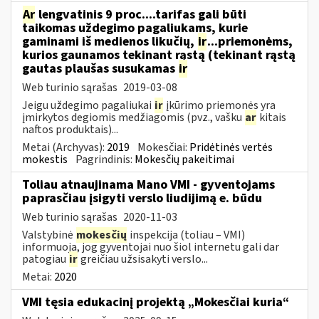
Ar
lengvatinis 9 proc....tarifas gali būti
taikomas uždegimo pagaliukams, kurie
gaminami iš medienos likučių,
ir
...priemonėms,
kurios gaunamos tekinant rąstą (tekinant rąstą
gautas plaušas susukamas
ir
Web turinio sąrašas
2019-03-08
Jeigu uždegimo pagaliukai
ir
įkūrimo priemonės yra
įmirkytos degiomis medžiagomis (pvz., vašku
ar
kitais
naftos produktais)...
Metai (Archyvas):
2019
Mokesčiai:
Pridėtinės vertės
mokestis
Pagrindinis:
Mokesčių pakeitimai
Toliau atnaujinama Mano VMI - gyventojams
paprasčiau įsigyti verslo liudijimą e. būdu
Web turinio sąrašas
2020-11-03
Valstybinė
mokesčių
inspekcija (toliau – VMI)
informuoja, jog gyventojai nuo šiol internetu gali dar
patogiau
ir
greičiau užsisakyti verslo...
Metai:
2020
VMI tęsia edukacinį projektą „Mokesčiai kuria“