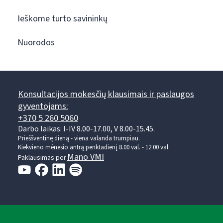
Ieškome turto savininkų
Nuorodos
Konsultacijos mokesčių klausimais ir paslaugos
gyventojams:
+370 5 260 5060
Darbo laikas: I-IV 8.00-17.00, V 8.00-15.45.
Prieššventinę dieną - viena valanda trumpiau.
Kiekvieno mėnesio antrą penktadienį 8.00 val. - 12.00 val.
Mano VMI
Paklausimas per