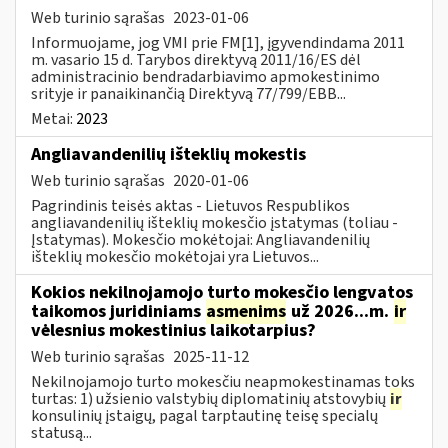
Web turinio sąrašas
2023-01-06
Informuojame, jog VMI prie FM[1], įgyvendindama 2011
m. vasario 15 d. Tarybos direktyvą 2011/16/ES dėl
administracinio bendradarbiavimo apmokestinimo
srityje ir panaikinančią Direktyvą 77/799/EBB...
Metai:
2023
Angliavandenilių išteklių mokestis
Web turinio sąrašas
2020-01-06
Pagrindinis teisės aktas - Lietuvos Respublikos
angliavandenilių išteklių mokesčio įstatymas (toliau -
Įstatymas). Mokesčio mokėtojai: Angliavandenilių
išteklių mokesčio mokėtojai yra Lietuvos...
Kokios nekilnojamojo turto mokesčio lengvatos
taikomos juridiniams
asmenims
už 2026...m.
ir
vėlesnius mokestinius laikotarpius?
Web turinio sąrašas
2025-11-12
Nekilnojamojo turto mokesčiu neapmokestinamas toks
turtas: 1) užsienio valstybių diplomatinių atstovybių
ir
konsulinių įstaigų, pagal tarptautinę teisę specialų
statusą...