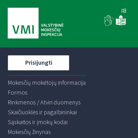
Prisijungti
Mokesčių mokėtojų informacija
Formos
Rinkmenos / Atviri duomenys
Skaičiuoklės ir pagalbininkai
Sąskaitos ir įmokų kodai
Mokesčių žinynas