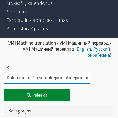
Mokesčių kalendorius
Seminarai
Tarptautinis apmokestinimas
Kontaktai / Apklausa
VMI Machine translation / VMI Машинный перевод /
VMI Машинний переклад (
English
,
Русский
,
Українська
)
Paieška
Kategorijos