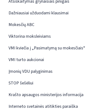
Atsiskaitymas grynaisiais pinigais
Dažniausiai užduodami klausimai
Mokesčių ABC
Viktorina moksleiviams
VMI kviečia į „Pasimatymą su mokesčiais“
VMI turto aukcionai
Įmonių VDU palyginimas
STOP šešėliui
Krašto apsaugos ministerijos informacija
Interneto svetainės atitikties paraiška