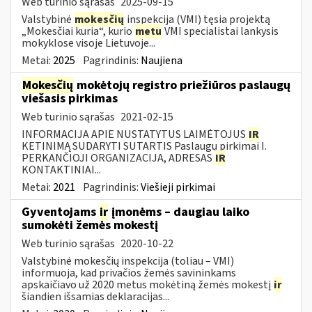
Web turinio sąrašas
2025-09-15
Valstybinė
mokesčių
inspekcija (VMI) tęsia projektą
„Mokesčiai kuria“, kurio
metu
VMI specialistai lankysis
mokyklose visoje Lietuvoje...
Metai:
2025
Pagrindinis:
Naujiena
Mokesčių
mokėtojų registro priežiūros paslaugų
viešasis pirkimas
Web turinio sąrašas
2021-02-15
INFORMACIJA APIE NUSTATYTUS LAIMĖTOJUS
IR
KETINIMĄ SUDARYTI SUTARTIS Paslaugų pirkimai I.
PERKANČIOJI ORGANIZACIJA, ADRESAS
IR
KONTAKTINIAI...
Metai:
2021
Pagrindinis:
Viešieji pirkimai
Gyventojams
ir
įmonėms – daugiau laiko
sumokėti žemės mokestį
Web turinio sąrašas
2020-10-22
Valstybinė mokesčių inspekcija (toliau – VMI)
informuoja, kad privačios žemės savininkams
apskaičiavo už 2020 metus mokėtiną žemės mokestį
ir
šiandien išsamias deklaracijas...