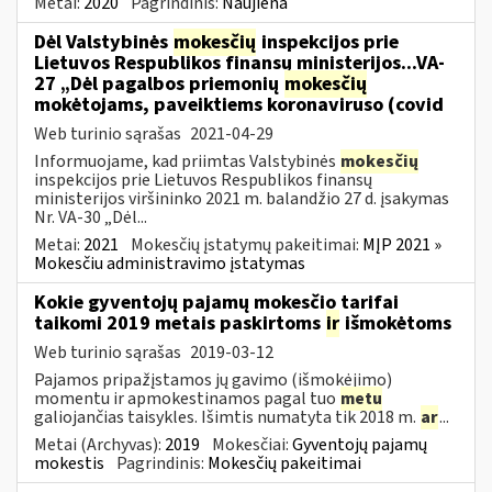
Metai:
2020
Pagrindinis:
Naujiena
Dėl Valstybinės
mokesčių
inspekcijos prie
Lietuvos Respublikos finansų ministerijos...VA-
27 „Dėl pagalbos priemonių
mokesčių
mokėtojams, paveiktiems koronaviruso (covid
Web turinio sąrašas
2021-04-29
Informuojame, kad priimtas Valstybinės
mokesčių
inspekcijos prie Lietuvos Respublikos finansų
ministerijos viršininko 2021 m. balandžio 27 d. įsakymas
Nr. VA-30 „Dėl...
Metai:
2021
Mokesčių įstatymų pakeitimai:
MĮP 2021 »
Mokesčiu administravimo įstatymas
Kokie gyventojų pajamų mokesčio tarifai
taikomi 2019 metais paskirtoms
ir
išmokėtoms
Web turinio sąrašas
2019-03-12
Pajamos pripažįstamos jų gavimo (išmokėjimo)
momentu ir apmokestinamos pagal tuo
metu
galiojančias taisykles. Išimtis numatyta tik 2018 m.
ar
...
Metai (Archyvas):
2019
Mokesčiai:
Gyventojų pajamų
mokestis
Pagrindinis:
Mokesčių pakeitimai