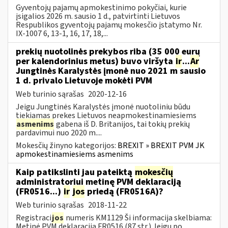
Gyventojų pajamų apmokestinimo pokyčiai, kurie
įsigalios 2026 m. sausio 1 d., patvirtinti Lietuvos
Respublikos gyventojų pajamų mokesčio įstatymo Nr.
IX-1007 6, 13-1, 16, 17, 18,...
prekių nuotolinės prekybos riba (35 000 eurų
per kalendorinius metus) buvo viršyta
ir
...
Ar
Jungtinės Karalystės įmonė nuo 2021 m sausio
1 d. privalo Lietuvoje mokėti PVM
Web turinio sąrašas
2020-12-16
Jeigu Jungtinės Karalystės įmonė nuotoliniu būdu
tiekiamas prekes Lietuvos neapmokestinamiesiems
asmenims
gabena iš D. Britanijos, tai tokių prekių
pardavimui nuo 2020 m....
Mokesčių žinyno kategorijos:
BREXIT » BREXIT PVM JK
apmokestinamiesiems asmenims
Kaip patikslinti jau pateiktą
mokesčių
administratoriui metinę PVM deklaraciją
(FR0516...)
ir
jos
priedą (FR0516A)?
Web turinio sąrašas
2018-11-22
Registraci
jos
numeris KM1129 Ši informacija skelbiama:
Metinė PVM deklaracija FR0516 (87 str.) Jeigu po