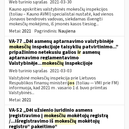
Web turinio sąrašas
2021-03-30
Kauno apskrities valstybinės mokesčių inspekcijos
(toliau – Kauno AVMI) specialistai nustatė, kad vienos
Jonavos bendrovės vadovas, siekdamas išvengti
mokesčių mokėjimo, iš įmonės kasos tiesiog...
Metai:
2021
Pagrindinis:
Naujiena
VA-77 „Dėl asmenų aptarnavimo valstybinėje
mokesčių
inspekcijoje taisyklių patvirtinimo...”
pripažinimo netekusiu galios
ir
asmenų
aptarnavimo reglamentavimo
Valstybinėje...
mokesčių
inspekcijoje
Web turinio sąrašas
2021-03-03
Valstybinė mokesčių inspekcija prie Lietuvos
Respublikos finansų ministeri
jos
(toliau — VMI prie FM)
informuoja, kad 2021 m . vasario 1 d. buvo priimtas
Valstybinės...
Metai:
2021
VA-52 „Dėl užsienio juridinio asmens
įregistravimo į
mokesčių
mokėtojų registrą
/...išregistravimo iš
mokesčių
mokėtojų
registro“ pakeitimo“