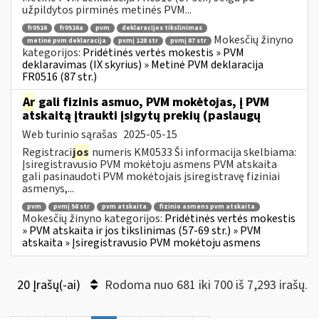
užpildytos pirminės metinės PVM...
fr0516
fr0516a
pvm
deklaracijos tikslinimas
Mokesčių žinyno
metinė pvm deklaracija
pvmį 128 str
pvmį 87 str
kategorijos:
Pridėtinės vertės mokestis » PVM
deklaravimas (IX skyrius) » Metinė PVM deklaracija
FR0516 (87 str.)
Ar
gali fizinis asmuo, PVM mokėtojas, į PVM
atskaitą įtraukti įsigytų prekių (paslaugų
Web turinio sąrašas
2025-05-15
Registraci
jos
numeris KM0533 Ši informacija skelbiama:
Įsiregistravusio PVM mokėtoju asmens PVM atskaita
gali pasinaudoti PVM mokėtojais įsiregistravę fiziniai
asmenys,...
pvm
pvmį 58 str
pvm atskaita
fizinio asmens pvm atskaita
Mokesčių žinyno kategorijos:
Pridėtinės vertės mokestis
» PVM atskaita ir jos tikslinimas (57-69 str.) » PVM
atskaita » Įsiregistravusio PVM mokėtoju asmens
20 Įrašų(-ai)
Rodoma nuo 681 iki 700 iš 7,293 irašų.