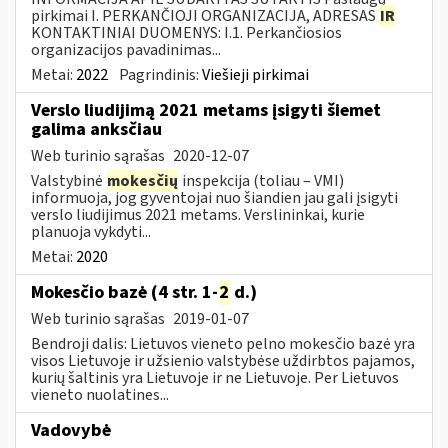
pirkimai I. PERKANČIOJI ORGANIZACIJA, ADRESAS
IR
KONTAKTINIAI DUOMENYS: I.1. Perkančiosios
organizacijos pavadinimas...
Metai:
2022
Pagrindinis:
Viešieji pirkimai
Verslo liudijimą 2021 metams įsigyti šiemet
galima anksčiau
Web turinio sąrašas
2020-12-07
Valstybinė
mokesčių
inspekcija (toliau – VMI)
informuoja, jog gyventojai nuo šiandien jau gali įsigyti
verslo liudijimus 2021 metams. Verslininkai, kurie
planuoja vykdyti...
Metai:
2020
Mokesčio bazė (4 str. 1-
2
d.)
Web turinio sąrašas
2019-01-07
Bendroji dalis: Lietuvos vieneto pelno mokesčio bazė yra
visos Lietuvoje ir užsienio valstybėse uždirbtos pajamos,
kurių šaltinis yra Lietuvoje ir ne Lietuvoje. Per Lietuvos
vieneto nuolatines...
Vadovybė