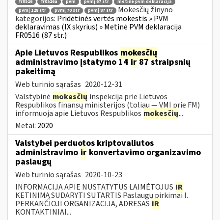
fr0516
fr0516a
pvm
pvmį 67 str
metinė pvm deklaracija
Mokesčių žinyno
pvmį 128 str
pvmį 70 str
pvmį 87 str
kategorijos:
Pridėtinės vertės mokestis » PVM
deklaravimas (IX skyrius) » Metinė PVM deklaracija
FR0516 (87 str.)
Apie Lietuvos Respublikos
mokesčių
administravimo įstatymo 14
ir
87 straipsnių
pakeitimą
Web turinio sąrašas
2020-12-31
Valstybinė
mokesčių
inspekcija prie Lietuvos
Respublikos finansų ministerijos (toliau — VMI prie FM)
informuoja apie Lietuvos Respublikos
mokesčių
...
Metai:
2020
Valstybei perduotos kriptovaliutos
administravimo
ir
konvertavimo organizavimo
paslaugų
Web turinio sąrašas
2020-10-23
INFORMACIJA APIE NUSTATYTUS LAIMĖTOJUS
IR
KETINIMĄ SUDARYTI SUTARTIS Paslaugų pirkimai I.
PERKANČIOJI ORGANIZACIJA, ADRESAS
IR
KONTAKTINIAI...