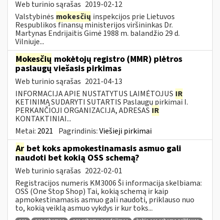
Web turinio sąrašas
2019-02-12
Valstybinės
mokesčių
inspekcijos prie Lietuvos
Respublikos finansų ministerijos viršininkas Dr.
Martynas Endrijaitis Gimė 1988 m. balandžio 29 d.
Vilniuje...
Mokesčių
mokėtojų registro (MMR) plėtros
paslaugų viešasis pirkimas
Web turinio sąrašas
2021-04-13
INFORMACIJA APIE NUSTATYTUS LAIMĖTOJUS
IR
KETINIMĄ SUDARYTI SUTARTIS Paslaugų pirkimai I.
PERKANČIOJI ORGANIZACIJA, ADRESAS
IR
KONTAKTINIAI...
Metai:
2021
Pagrindinis:
Viešieji pirkimai
Ar
bet koks apmokestinamasis asmuo gali
naudoti bet kokią OSS schemą?
Web turinio sąrašas
2022-02-01
Registracijos numeris KM3006 Ši informacija skelbiama:
OSS (One Stop Shop) Tai, kokią schemą ir kaip
apmokestinamasis asmuo gali naudoti, priklauso nuo
to, kokią veiklą asmuo vykdys ir kur toks...