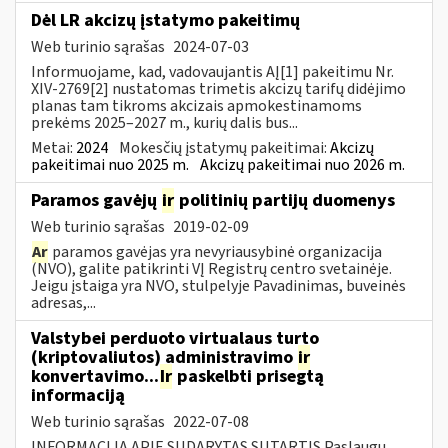
Dėl LR akcizų įstatymo pakeitimų
Web turinio sąrašas
2024-07-03
Informuojame, kad, vadovaujantis AĮ[1] pakeitimu Nr.
XIV-2769[2] nustatomas trimetis akcizų tarifų didėjimo
planas tam tikroms akcizais apmokestinamoms
prekėms 2025–2027 m., kurių dalis bus...
Metai:
2024
Mokesčių įstatymų pakeitimai:
Akcizų
pakeitimai nuo 2025 m.
Akcizų pakeitimai nuo 2026 m.
Paramos gavėjų
ir
politinių partijų duomenys
Web turinio sąrašas
2019-02-09
Ar
paramos gavėjas yra nevyriausybinė organizacija
(NVO), galite patikrinti VĮ Registrų centro svetainėje.
Jeigu įstaiga yra NVO, stulpelyje Pavadinimas, buveinės
adresas,...
Valstybei perduoto virtualaus turto
(kriptovaliutos) administravimo
ir
konvertavimo...
Ir
paskelbti prisegtą
informaciją
Web turinio sąrašas
2022-07-08
INFORMACIJA APIE SUDARYTAS SUTARTIS Paslaugų