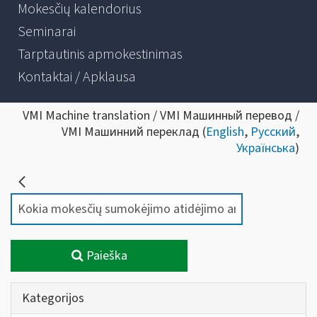
Mokesčių kalendorius
Seminarai
Tarptautinis apmokestinimas
Kontaktai / Apklausa
VMI Machine translation / VMI Машинный перевод /
VMI Машинний переклад (
English
,
Русский
,
Українська
)
Paieška
Kategorijos