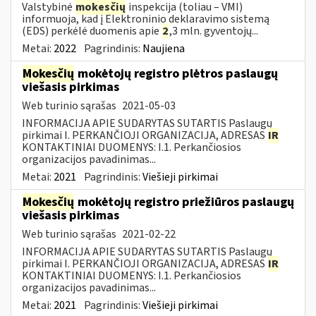
Valstybinė
mokesčių
inspekcija (toliau – VMI)
informuoja, kad į Elektroninio deklaravimo sistemą
(EDS) perkėlė duomenis apie
2
,3 mln. gyventojų...
Metai:
2022
Pagrindinis:
Naujiena
Mokesčių
mokėtojų registro plėtros paslaugų
viešasis pirkimas
Web turinio sąrašas
2021-05-03
INFORMACIJA APIE SUDARYTAS SUTARTIS Paslaugų
pirkimai I. PERKANČIOJI ORGANIZACIJA, ADRESAS
IR
KONTAKTINIAI DUOMENYS: I.1. Perkančiosios
organizacijos pavadinimas...
Metai:
2021
Pagrindinis:
Viešieji pirkimai
Mokesčių
mokėtojų registro priežiūros paslaugų
viešasis pirkimas
Web turinio sąrašas
2021-02-22
INFORMACIJA APIE SUDARYTAS SUTARTIS Paslaugų
pirkimai I. PERKANČIOJI ORGANIZACIJA, ADRESAS
IR
KONTAKTINIAI DUOMENYS: I.1. Perkančiosios
organizacijos pavadinimas...
Metai:
2021
Pagrindinis:
Viešieji pirkimai