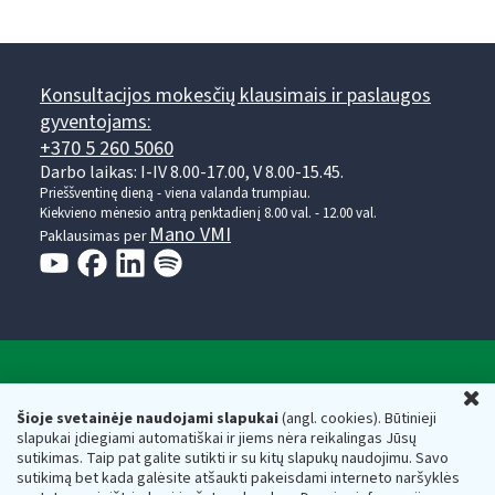
Konsultacijos mokesčių klausimais ir paslaugos
gyventojams:
+370 5 260 5060
Darbo laikas: I-IV 8.00-17.00, V 8.00-15.45.
Prieššventinę dieną - viena valanda trumpiau.
Kiekvieno mėnesio antrą penktadienį 8.00 val. - 12.00 val.
Mano VMI
Paklausimas per
Valstybinė mokesčių inspekcija prie Lietuvos
U
Respublikos finansų ministerijos
Šioje svetainėje naudojami slapukai
(angl. cookies). Būtinieji
slapukai įdiegiami automatiškai ir jiems nėra reikalingas Jūsų
Biudžetinė įstaiga. Juridinio asmens kodas — 188659752,
sutikimas. Taip pat galite sutikti ir su kitų slapukų naudojimu. Savo
adresas: Vasario 16-osios g. 14, 01107 Vilnius, Lietuva, el.paštas:
sutikimą bet kada galėsite atšaukti pakeisdami interneto naršyklės
vmi@vmi.lt
, E. pristatymo dėžutės adresas 188659752