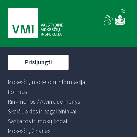
Prisijungti
Mokesčių mokėtojų informacija
Formos
Rinkmenos / Atviri duomenys
Skaičiuoklės ir pagalbininkai
Sąskaitos ir įmokų kodai
Mokesčių žinynas