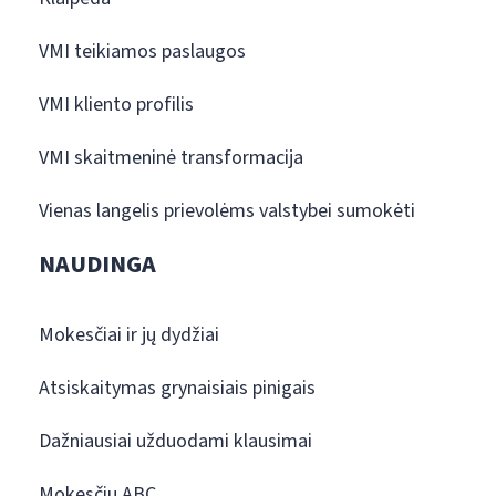
VMI teikiamos paslaugos
VMI kliento profilis
VMI skaitmeninė transformacija
Vienas langelis prievolėms valstybei sumokėti
NAUDINGA
Mokesčiai ir jų dydžiai
Atsiskaitymas grynaisiais pinigais
Dažniausiai užduodami klausimai
Mokesčių ABC