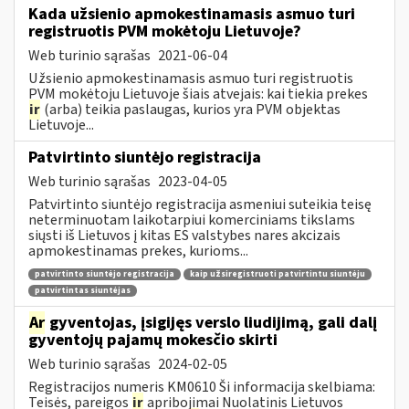
Kada užsienio apmokestinamasis asmuo turi
registruotis PVM mokėtoju Lietuvoje?
Web turinio sąrašas
2021-06-04
Užsienio apmokestinamasis asmuo turi registruotis
PVM mokėtoju Lietuvoje šiais atvejais: kai tiekia prekes
ir
(arba) teikia paslaugas, kurios yra PVM objektas
Lietuvoje...
Patvirtinto siuntėjo registracija
Web turinio sąrašas
2023-04-05
Patvirtinto siuntėjo registracija asmeniui suteikia teisę
neterminuotam laikotarpiui komerciniams tikslams
siųsti iš Lietuvos į kitas ES valstybes nares akcizais
apmokestinamas prekes, kurioms...
patvirtinto siuntėjo registracija
kaip užsiregistruoti patvirtintu siuntėju
patvirtintas siuntėjas
Ar
gyventojas, įsigijęs verslo liudijimą, gali dalį
gyventojų pajamų mokesčio skirti
Web turinio sąrašas
2024-02-05
Registracijos numeris KM0610 Ši informacija skelbiama:
Teisės, pareigos
ir
apribojimai Nuolatinis Lietuvos