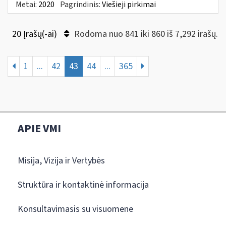
Metai:
2020
Pagrindinis:
Viešieji pirkimai
20 Įrašų(-ai)
Rodoma nuo 841 iki 860 iš 7,292 irašų.
1
...
42
43
44
...
365
APIE VMI
Misija, Vizija ir Vertybės
Struktūra ir kontaktinė informacija
Konsultavimasis su visuomene