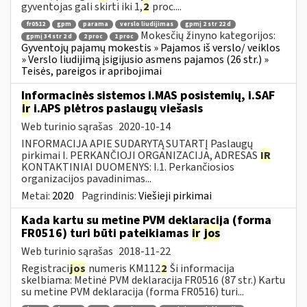
gyventojas gali skirti iki 1,
2
proc....
fr0512
gpm
parama
verslo liudijimas
gpmį 2 str 22 d
Mokesčių žinyno kategorijos:
gpmį 34 str 2 d
2 proc
1 proc
Gyventojų pajamų mokestis » Pajamos iš verslo/ veiklos
» Verslo liudijimą įsigijusio asmens pajamos (26 str.) »
Teisės, pareigos ir apribojimai
Informacinės sistemos i.MAS posistemių, i.SAF
ir
i.APS plėtros paslaugų viešasis
Web turinio sąrašas
2020-10-14
INFORMACIJA APIE SUDARYTĄ SUTARTĮ Paslaugų
pirkimai I. PERKANČIOJI ORGANIZACIJA, ADRESAS
IR
KONTAKTINIAI DUOMENYS: I.1. Perkančiosios
organizacijos pavadinimas...
Metai:
2020
Pagrindinis:
Viešieji pirkimai
Kada kartu su metine PVM deklaracija (forma
FR0516) turi būti pateikiamas
ir
jos
Web turinio sąrašas
2018-11-22
Registraci
jos
numeris KM112
2
Ši informacija
skelbiama: Metinė PVM deklaracija FR0516 (87 str.) Kartu
su metine PVM deklaracija (forma FR0516) turi...