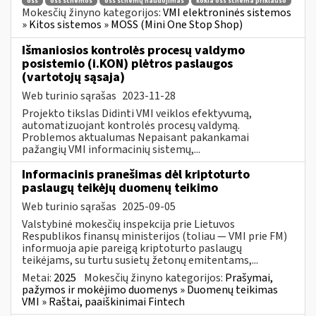
oss
oss schemos
oss schemų naudojimas
kokia oss schema priklauso
Mokesčių žinyno kategorijos:
VMI elektroninės sistemos
» Kitos sistemos » MOSS (Mini One Stop Shop)
Išmaniosios kontrolės procesų valdymo
posistemio (i.KON) plėtros paslaugos
(vartotojų sąsaja)
Web turinio sąrašas
2023-11-28
Projekto tikslas Didinti VMI veiklos efektyvumą,
automatizuojant kontrolės procesų valdymą.
Problemos aktualumas Nepaisant pakankamai
pažangių VMI informacinių sistemų,...
Informacinis pranešimas dėl kriptoturto
paslaugų teikėjų duomenų teikimo
Web turinio sąrašas
2025-09-05
Valstybinė mokesčių inspekcija prie Lietuvos
Respublikos finansų ministerijos (toliau — VMI prie FM)
informuoja apie pareigą kriptoturto paslaugų
teikėjams, su turtu susietų žetonų emitentams,...
Metai:
2025
Mokesčių žinyno kategorijos:
Prašymai,
pažymos ir mokėjimo duomenys » Duomenų teikimas
VMI » Raštai, paaiškinimai Fintech