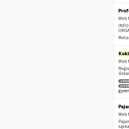
Prof
Web t
INFO
ORGA
Metai
Kok
Web t
Regis
išska
a klas
patei
gyven
Paja
Web t
Pajam
sąska