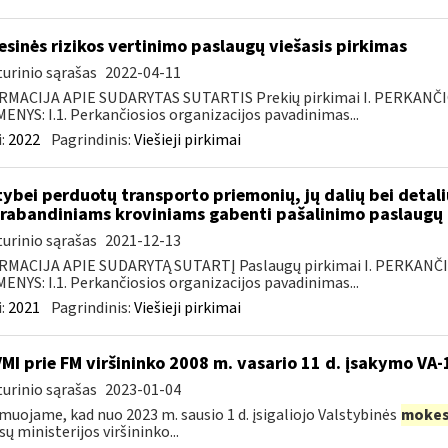
esinės rizikos vertinimo paslaugų viešasis pirkimas
urinio sąrašas
2022-04-11
RMACIJA APIE SUDARYTAS SUTARTIS Prekių pirkimai I. PERKANČ
NYS: I.1. Perkančiosios organizacijos pavadinimas...
:
2022
Pagrindinis:
Viešieji pirkimai
tybei perduotų transporto priemonių, jų dalių bei deta
rabandiniams kroviniams gabenti pašalinimo paslaugų 
urinio sąrašas
2021-12-13
RMACIJA APIE SUDARYTĄ SUTARTĮ Paslaugų pirkimai I. PERKANČ
NYS: I.1. Perkančiosios organizacijos pavadinimas...
:
2021
Pagrindinis:
Viešieji pirkimai
VMI prie FM viršininko 2008 m. vasario 11 d. įsakymo VA
urinio sąrašas
2023-01-04
muojame, kad nuo 2023 m. sausio 1 d. įsigaliojo Valstybinės
mokes
sų ministerijos viršininko...