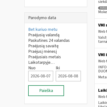
siekd
mokes
Mokes
Parodymo data
VMI 
Bet kuriuo metu
Web t
Praėjusią valandą
Valst
Paskutines 24 valandas
tarna
Praėjusią savaitę
Praėjusį mėnesį
VMI 
Praėjusiais metais
Web t
Laikotarpyje…
INFO
Nuo
Iki
DUOME
Metai
Laik
Paieška
Web t
Laiki
tiksl