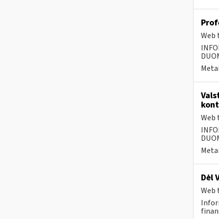
Prof
Web t
INFO
DUOME
Metai
Vals
kont
Web t
INFO
DUOME
Metai
Dėl 
Web t
Infor
finan