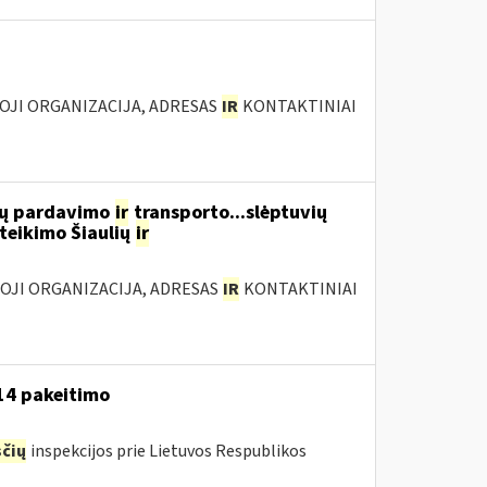
IOJI ORGANIZACIJA, ADRESAS
IR
KONTAKTINIAI
lių pardavimo
ir
transporto...slėptuvių
teikimo Šiaulių
ir
IOJI ORGANIZACIJA, ADRESAS
IR
KONTAKTINIAI
-14 pakeitimo
čių
inspekcijos prie Lietuvos Respublikos