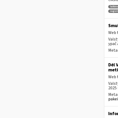
laikin
regist
Smul
Web t
Valst
ypač 
Metai
Dėl 
meti
Web t
Valst
2025 
Metai
pakei
Info