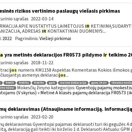
esinės rizikos vertinimo paslaugų viešasis pirkimas
urinio sąrašas
2022-03-14
RMACIJA APIE NUSTATYTUS LAIMĖTOJUS
IR
KETINIMĄ SUDARYTI 
NIZACIJA, ADRESAS
IR
KONTAKTINIAI DUOMENYS:...
:
2022
Pagrindinis:
Viešieji pirkimai
ia
yra metinės deklaracijos FR0573 pildymo
ir
teikimo 2
urinio sąrašas
2018-11-22
traci
jos
numeris KM1158 Aspektas Komentaras Kokios išmokos g
ičiuojantys asmenys deklaraci
jos
...
ė
fr0573
fr0573a
fr0573u
gpm
metinė deklaracija
gpmį 24 str
išmokos nuola
Mokesčių žinyno kategorijos:
Gyventojų pajamų mokestis »
kimo būdai
tojams (V skyrius) » Metinė A klasės pajamų deklaracija FR0573 (ik
mų deklaravimas (Atnaujiname informaciją. Informaciją
urinio sąrašas
2023-02-20
ų deklaravimas Gyventojai pajamas deklaruoti turi iki gegužės 4 d.
itą, deklaraciją gali teikti iki birželio 1 d. Deklaruoti Aktualu: GPM