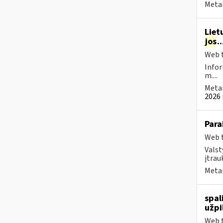
Metai
Liet
jos
.
Web t
Infor
m....
Metai
2026 
Para
Web t
Valst
įtrau
Metai
spal
užpi
Web t