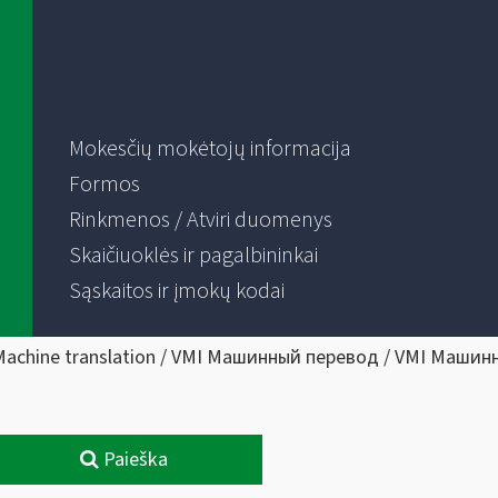
Mokesčių mokėtojų informacija
Formos
Rinkmenos / Atviri duomenys
Skaičiuoklės ir pagalbininkai
Sąskaitos ir įmokų kodai
Machine translation / VMI Машинный перевод / VMI Машин
Paieška