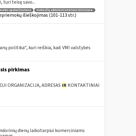
turi teisę savo...
evolės apskaičiavimas
mokesčių administratoriaus iniciatyva.
priemokų išieškojimas (101-113 str.)
ų politika“, kuri reiškia, kad: VMI valstybės
asis pirkimas
IOJI ORGANIZACIJA, ADRESAS
IR
KONTAKTINIAI
lendorinių dienų laikotarpiui komerciniams
namas...