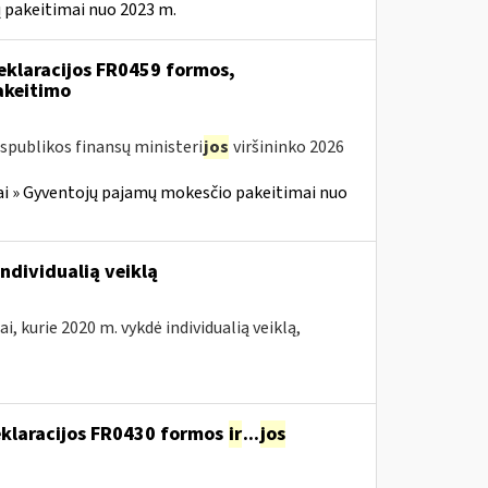
 pakeitimai nuo 2023 m.
eklaracijos FR0459 formos,
akeitimo
spublikos finansų ministeri
jos
viršininko 2026
i » Gyventojų pajamų mokesčio pakeitimai nuo
ndividualią veiklą
i, kurie 2020 m. vykdė individualią veiklą,
deklaracijos FR0430 formos
ir
...
jos