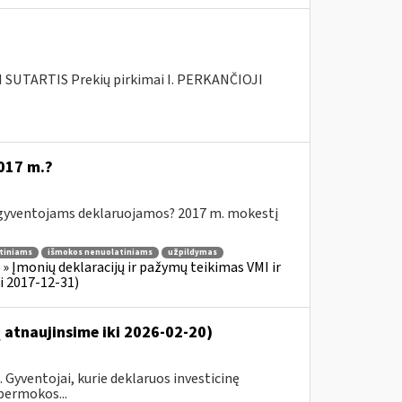
SUTARTIS Prekių pirkimai I. PERKANČIOJI
017 m.?
yventojams deklaruojamos? 2017 m. mokestį
tiniams
išmokos nenuolatiniams
užpildymas
 Įmonių deklaracijų ir pažymų teikimas VMI ir
i 2017-12-31)
 atnaujinsime iki 2026-02-20)
 Gyventojai, kurie deklaruos investicinę
 permokos...