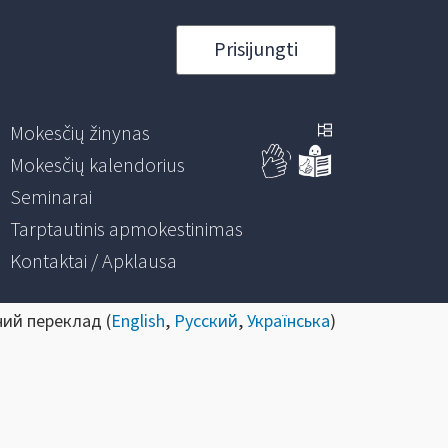
Prisijungti
Mokesčių žinynas
Mokesčių kalendorius
Seminarai
Tarptautinis apmokestinimas
Kontaktai / Apklausa
ний переклад (
English
,
Русский
,
Українська
)