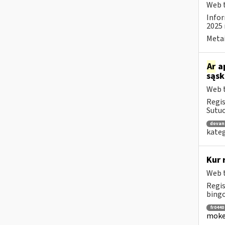
Web t
Infor
2025 
Metai
Ar
a
sąsk
Web t
Regis
Sutuo
dovan
kateg
Kur 
Web t
Regis
bingo
fr0440
mokes