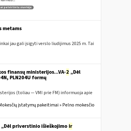
nai patvirtintu siuntėju
ems metams
kai jau gali įsigyti verslo liudijimus 2025 m. Tai
os finansų ministerijos...VA-
2
„Dėl
204N, PLN204U formų
sterijos (toliau — VMI prie FM) informuoja apie
Mokesčių įstatymų pakeitimai » Pelno mokesčio
„Dėl priverstinio išieškojimo
ir