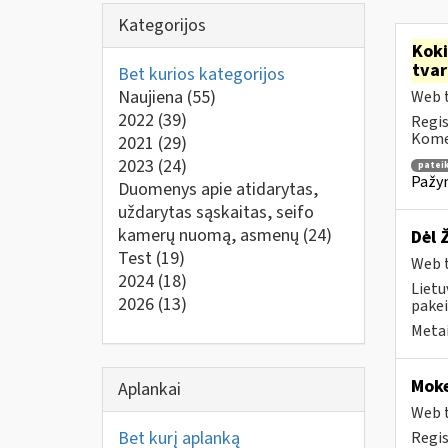
Kategorijos
Kok
tva
Bet kurios kategorijos
Naujiena
(55)
Web t
2022
(39)
Regis
Komen
2021
(29)
2023
(24)
patei
Pažym
Duomenys apie atidarytas,
uždarytas sąskaitas, seifo
kamerų nuomą, asmenų
(24)
Dėl 
Test
(19)
Web t
2024
(18)
Lietu
2026
(13)
pakei
Metai
Moke
Aplankai
Web t
Bet kurį aplanką
Regis