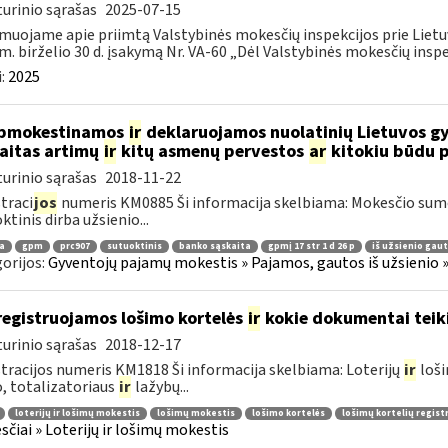
urinio sąrašas
2025-07-15
muojame apie priimtą Valstybinės mokesčių inspekcijos prie Lietuv
m. birželio 30 d. įsakymą Nr. VA-60 „Dėl Valstybinės mokesčių inspek
:
2025
pmokestinamos
ir
deklaruojamos nuolatinių Lietuvos gyv
aitas artimų
ir
kitų asmenų pervestos
ar
kitokiu būdu p
urinio sąrašas
2018-11-22
traci
jos
numeris KM0885 Ši informacija skelbiama: Mokesčio su
ktinis dirba užsienio...
a
gpm
prc907
sutuoktinis
banko sąskaita
gpmį 17 str 1 d 26 p
iš užsienio gau
orijos:
Gyventojų pajamų mokestis » Pajamos, gautos iš užsienio 
registruojamos lošimo kortelės
ir
kokie dokumentai teiki
urinio sąrašas
2018-12-17
tracijos numeris KM1818 Ši informacija skelbiama: Loterijų
ir
loši
, totalizatoriaus
ir
lažybų...
loterijų ir lošimų mokestis
lošimų mokestis
lošimo kortelės
lošimų kortelių regis
čiai » Loterijų ir lošimų mokestis