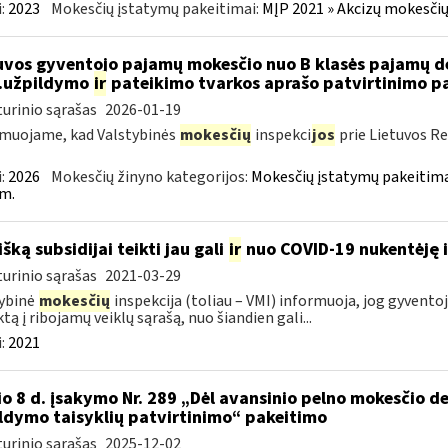
:
2023
Mokesčių įstatymų pakeitimai:
MĮP 2021 » Akcizų mokesčių
uvos gyventojo pajamų mokesčio nuo B klasės pajamų d
..užpildymo
ir
pateikimo tvarkos aprašo patvirtinimo p
urinio sąrašas
2026-01-19
muojame, kad Valstybinės
mokesčių
inspekci
jos
prie Lietuvos Re
:
2026
Mokesčių žinyno kategorijos:
Mokesčių įstatymų pakeitima
m.
išką subsidijai teikti jau gali
ir
nuo COVID-19 nukentėję i
urinio sąrašas
2021-03-29
ybinė
mokesčių
inspekcija (toliau – VMI) informuoja, jog gyventoja
ktą į ribojamų veiklų sąrašą, nuo šiandien gali...
:
2021
io 8 d. įsakymo Nr. 289 „Dėl avansinio pelno mokesčio 
ldymo taisyklių patvirtinimo“ pakeitimo
urinio sąrašas
2025-12-02