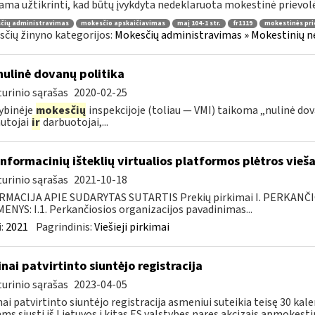
ama užtikrinti, kad būtų įvykdyta nedeklaruota mokestinė prievolė, 
čių administravimas
mokesčio apskaičiavimas
maį 104-1 str.
fr1119
mokestinės pri
čių žinyno kategorijos:
Mokesčių administravimas » Mokestinių ne
nulinė dovanų politika
urinio sąrašas
2020-02-25
ybinėje
mokesčių
inspekcijoje (toliau — VMI) taikoma „nulinė dovan
utojai
ir
darbuotojai,...
informacinių išteklių virtualios platformos plėtros vieš
urinio sąrašas
2021-10-18
RMACIJA APIE SUDARYTAS SUTARTIS Prekių pirkimai I. PERKANČ
NYS: I.1. Perkančiosios organizacijos pavadinimas...
:
2021
Pagrindinis:
Viešieji pirkimai
inai patvirtinto siuntėjo registracija
urinio sąrašas
2023-04-05
nai patvirtinto siuntėjo registracija asmeniui suteikia teisę 30 ka
ams siųsti iš Lietuvos į kitas ES valstybes nares akcizais apmokesti