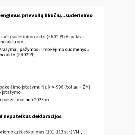
engimus prievolių likučių...suderinimo
ikučių suderinimo akto (FR0299) Aspektas
o aktu yra...
Prašymai, pažymos ir mokėjimo duomenys »
imo akto (FR0299)
pakeitimo įstatymu Nr. XIV-996 (toliau – ŽMĮ
įstatymo...
 pakeitimai nuo 2023 m.
 nepateikus deklaracijos
riemokų išieškojimas (101-113 str.) VMI,