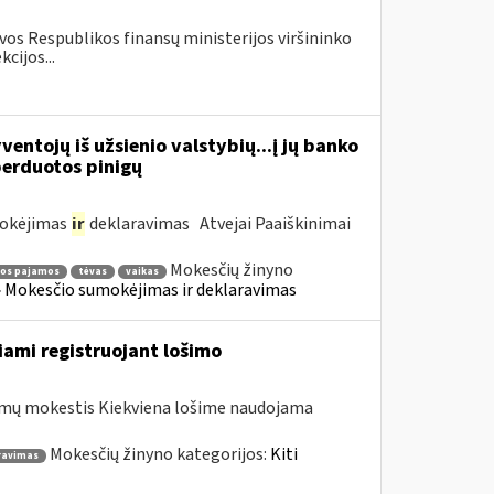
os Respublikos finansų ministerijos viršininko
cijos...
entojų iš užsienio valstybių...į jų banko
erduotos pinigų
mokėjimas
ir
deklaravimas Atvejai Paaiškinimai
Mokesčių žinyno
tos pajamos
tėvas
vaikas
» Mokesčio sumokėjimas ir deklaravimas
ami registruojant lošimo
mų mokestis Kiekviena lošime naudojama
Mokesčių žinyno kategorijos:
Kiti
travimas