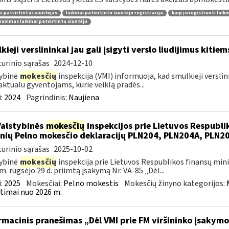
ai patvirtintas siuntėjas
laikinai patvirtinto siuntėjo registracija
kaip įsiregistruoti laiki
ravimas laikinai patvirtintu siuntėju
kieji verslininkai jau gali įsigyti verslo liudijimus kiti
urinio sąrašas
2024-12-10
ybinė
mokesčių
inspekcija (VMI) informuoja, kad smulkieji verslinin
aktualu gyventojams, kurie veiklą pradės...
:
2024
Pagrindinis:
Naujiena
Valstybinės
mokesčių
inspekcijos prie Lietuvos Respublik
nių Pelno mokesčio deklaracijų PLN204, PLN204A, PLN
urinio sąrašas
2025-10-02
ybinė
mokesčių
inspekcija prie Lietuvos Respublikos finansų mini
m. rugsėjo 29 d. priimtą įsakymą Nr. VA-85 „Dėl...
:
2025
Mokesčiai:
Pelno mokestis
Mokesčių žinyno kategorijos:
timai nuo 2026 m.
rmacinis pranešimas „Dėl VMI prie FM viršininko įsakymo 