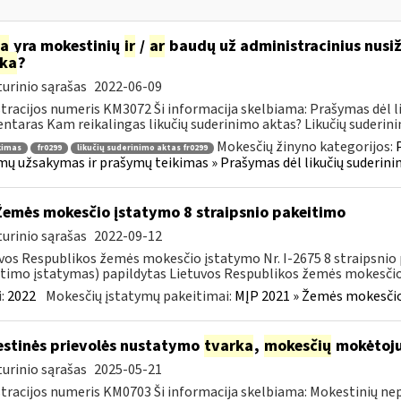
ia
yra mokestinių
ir
/
ar
baudų už administracinius nusiž
rka
?
urinio sąrašas
2022-06-09
tracijos numeris KM3072 Ši informacija skelbiama: Prašymas dėl l
taras Kam reikalingas likučių suderinimo aktas? Likučių suderinim
Mokesčių žinyno kategorijos:
kimas
fr0299
likučių suderinimo aktas fr0299
ų užsakymas ir prašymų teikimas » Prašymas dėl likučių suderin
Žemės mokesčio įstatymo 8 straipsnio pakeitimo
urinio sąrašas
2022-09-12
vos Respublikos žemės mokesčio įstatymo Nr. I-2675 8 straipsnio 
timo įstatymas) papildytas Lietuvos Respublikos žemės mokesčio 
:
2022
Mokesčių įstatymų pakeitimai:
MĮP 2021 » Žemės mokesčio
stinės prievolės nustatymo
tvarka
,
mokesčių
mokėtojui
urinio sąrašas
2025-05-21
tracijos numeris KM0703 Ši informacija skelbiama: Mokestinių nep