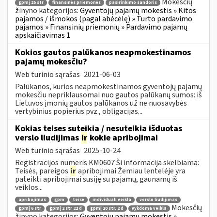
Mokesčių
gpmį 25 str
finansinės priemonės
pasirinkimo sandoris
žinyno kategorijos:
Gyventojų pajamų mokestis » Kitos
pajamos / išmokos (pagal abėcėlę) » Turto pardavimo
pajamos » Finansinių priemonių » Pardavimo pajamų
apskaičiavimas 1
Kokios gautos palūkanos neapmokestinamos
pajamų mokesčiu?
Web turinio sąrašas
2021-06-03
Palūkanos, kurios neapmokestinamos gyventojų pajamų
mokesčiu nepriklausomai nuo gautos palūkanų sumos: iš
Lietuvos įmonių gautos palūkanos už ne nuosavybės
vertybinius popierius pvz., obligacijas...
Kokias teises suteikia / nesuteikia išduotas
verslo liudijimas
ir
kokie apribojimai
Web turinio sąrašas
2025-10-24
Registracijos numeris KM0607 Ši informacija skelbiama:
Teisės, pareigos
ir
apribojimai Žemiau lentelėje yra
pateikti apribojimai susiję su pajamų, gaunamų iš
veiklos...
apribojimas
gpm
teisė
individuali veikla
verslo liudijimas
Mokesčių
gpmį 6 str
gpmį 2 str 22 d
gpmį 10 str. 2 d
vykdoma veikla
žinyno kategorijos:
Gyventojų pajamų mokestis »