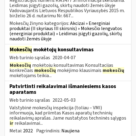
Registracijos numeris KM3477 Ši informacija skelbiama:
Leidimas įsigyti gazolių, skirtų naudoti žemės ūkyje
Vadovaujantis Lietuvos Respublikos Vyriausybės 2015 m.
birželio 26 d. nutarimu Nr. 667...
Mokesčių žinyno kategorijos:
Akcizai » Energiniai
produktai (II skyriaus III skirsnis) » Mokesčio lengvatos
(energiniai produktai) » Leidimas įsigyti gazolių, skirtų
naudoti žemės ūkyje
Mokesčių
mokėtojų konsultavimas
Web turinio sąrašas
2020-04-07
Mokesčių
mokėtojų konsultavimas Konsultacijas
konkrečiais
mokesčių
mokėjimo klausimais
mokesčių
mokėtojams teikia...
Patvirtinti reikalavimai išmaniesiems kasos
aparatams
Web turinio sąrašas
2022-05-03
Valstybinė mokesčių inspekcija (toliau – VMI)
informuoja, kad priimtas Kasos aparatų techninių
reikalavimų aprašas. Jame nustatytos techninės sąlygos
ir
reikalavimai...
Metai:
2022
Pagrindinis:
Naujiena