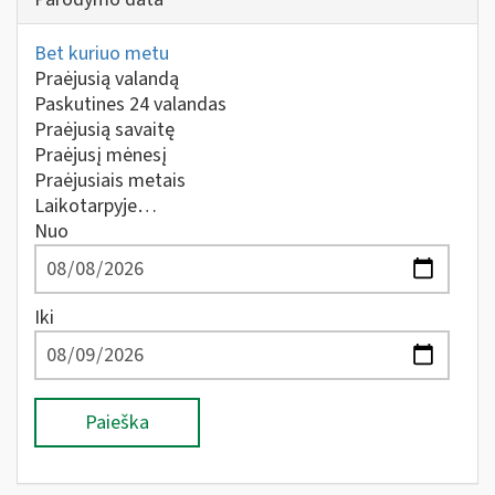
Bet kuriuo metu
Praėjusią valandą
Paskutines 24 valandas
Praėjusią savaitę
Praėjusį mėnesį
Praėjusiais metais
Laikotarpyje…
Nuo
Iki
Paieška