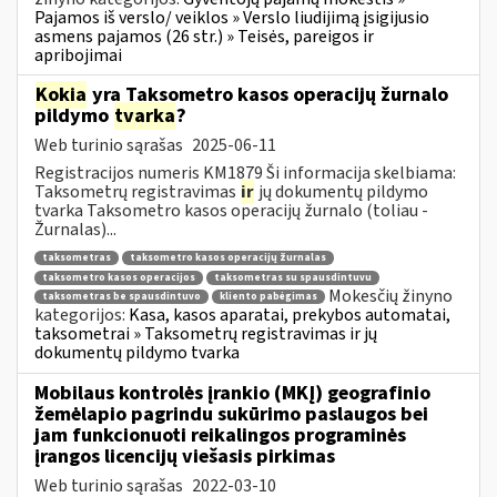
Pajamos iš verslo/ veiklos » Verslo liudijimą įsigijusio
asmens pajamos (26 str.) » Teisės, pareigos ir
apribojimai
Kokia
yra Taksometro kasos operacijų žurnalo
pildymo
tvarka
?
Web turinio sąrašas
2025-06-11
Registracijos numeris KM1879 Ši informacija skelbiama:
Taksometrų registravimas
ir
jų dokumentų pildymo
tvarka Taksometro kasos operacijų žurnalo (toliau -
Žurnalas)...
taksometras
taksometro kasos operacijų žurnalas
taksometro kasos operacijos
taksometras su spausdintuvu
Mokesčių žinyno
taksometras be spausdintuvo
kliento pabėgimas
kategorijos:
Kasa, kasos aparatai, prekybos automatai,
taksometrai » Taksometrų registravimas ir jų
dokumentų pildymo tvarka
Mobilaus kontrolės įrankio (MKĮ) geografinio
žemėlapio pagrindu sukūrimo paslaugos bei
jam funkcionuoti reikalingos programinės
įrangos licencijų viešasis pirkimas
Web turinio sąrašas
2022-03-10