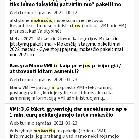
tikslinimo taisyklių patvirtinimo“ pakeitimo
Web turinio sąrašas
2022-10-12
alstybinė
mokesčių
inspekcija prie Lietuvos
Respublikos finansų ministeri
jos
(toliau – VMI prie FM)
praneša, kad Valstybinės...
Metai:
2022
Mokesčių žinyno kategorijos:
Mokesčių
įstatymų pakeitimai » Mokesčių įstatymų pakeitimai
2022 metais » Gyventojų pajamų mokesčio pakeitimai
nuo 2022 m.
Kas yra Mano VMI
ir
kaip prie
jos
prisijungti /
atstovauti kitam asmeniui?
Web turinio sąrašas
2020-03-23
Mano VMI — patogi
ir
paprasta VMI elektroninių
paslaugų sritis, kurioje galite rasti Jums aktualią
asmeninę informaciją: VMI administruojamų...
VMI: 3,6 tūkst. gyventojų dar nedeklaravo apie
1 mln. eurų nekilnojamojo turto mokesčio
Web turinio sąrašas
2021-03-23
Valstybinė
mokesčių
inspekcija (toliau – VMI)
informuoja, jog prabangiu vadinamo nekilnojamojo