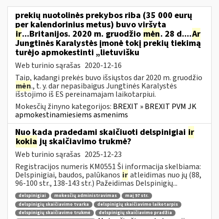
prekių nuotolinės prekybos riba (35 000 eurų
per kalendorinius metus) buvo viršyta
ir
...Britanijos. 2020 m. gruodžio
mėn
. 28 d....
Ar
Jungtinės Karalystės įmonė tokį prekių tiekimą
turėjo apmokestinti „lietuvišku
Web turinio sąrašas
2020-12-16
Taip, kadangi prekės buvo išsiųstos dar 2020 m. gruodžio
mėn
., t. y. dar nepasibaigus Jungtinės Karalystės
išstojimo iš ES pereinamajam laikotarpiui.
Mokesčių žinyno kategorijos:
BREXIT » BREXIT PVM JK
apmokestinamiesiems asmenims
Nuo kada pradedami skaičiuoti delspinigiai
ir
kokia
jų skaičiavimo trukmė?
Web turinio sąrašas
2025-12-23
Registracijos numeris KM0551 Ši informacija skelbiama:
Delspinigiai, baudos, palūkanos
ir
atleidimas nuo jų (88,
96-100 str., 138-143 str.) Pažeidimas Delspinigių...
delspinigiai
mokesčių administravimas
maį 97 str.
delspinigių skaičiavimo tvarka
delspinigių skaičiavimo laikotarpis
delspinigių skaičiavimo trukmė
delspinigių skaičiavimo pradžia