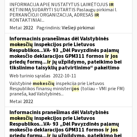
INFORMACIJA APIE NUSTATYTUS LAIMĖTOJUS
IR
KETINIMĄ SUDARYTI SUTARTIS Paslaugų pirkimai I.
PERKANČIOJI ORGANIZACIJA, ADRESAS
IR
KONTAKTINIAI...
Metai:
2022
Pagrindinis:
Viešieji pirkimai
Informacinis pranešimas dėl Valstybinės
mokesčių
inspekcijos prie Lietuvos
Respublikos...VA- 93 „Dėl Pavyzdinės pajamų
mokesčio deklaracijos GPM311 formos
ir
jos
priedų formų...
ir
jų užpildymo, pateikimo bei
tikslinimo taisyklių patvirtinimo“ pakeitimo
Web turinio sąrašas
2022-10-11
Valstybinė
mokesčių
inspekcija prie Lietuvos
Respublikos finansų ministeri
jos
(toliau – VMI prie FM)
praneša, kad Valstybinės...
Metai:
2022
Informacinis pranešimas dėl Valstybinės
mokesčių
inspekcijos prie Lietuvos
Respublikos...VA- 93 „Dėl Pavyzdinės pajamų
mokesčio deklaracijos GPM311 formos
ir
jos
priedų formų...
ir
jų užpildymo, pateikimo bei