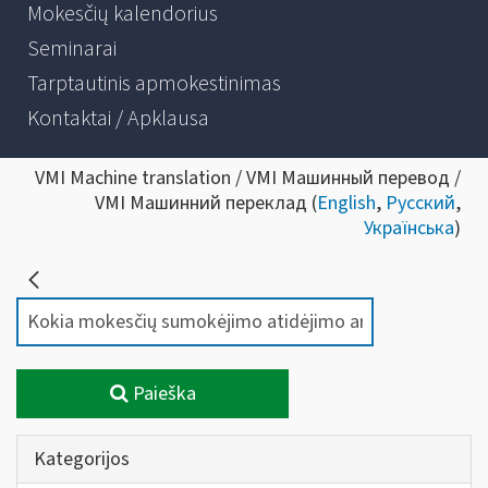
Mokesčių kalendorius
Seminarai
Tarptautinis apmokestinimas
Kontaktai / Apklausa
VMI Machine translation / VMI Машинный перевод /
VMI Машинний переклад (
English
,
Русский
,
Українська
)
Paieška
Kategorijos