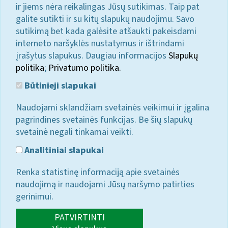
ir jiems nėra reikalingas Jūsų sutikimas. Taip pat
galite sutikti ir su kitų slapukų naudojimu. Savo
sutikimą bet kada galėsite atšaukti pakeisdami
interneto naršyklės nustatymus ir ištrindami
įrašytus slapukus. Daugiau informacijos
Slapukų
politika
;
Privatumo politika.
Būtinieji slapukai
Naudojami sklandžiam svetainės veikimui ir įgalina
pagrindines svetainės funkcijas. Be šių slapukų
svetainė negali tinkamai veikti.
Analitiniai slapukai
Renka statistinę informaciją apie svetainės
naudojimą ir naudojami Jūsų naršymo patirties
gerinimui.
PATVIRTINTI