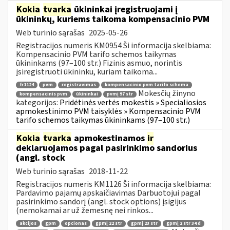
Kokia
tvarka
ūkininkai įregistruojami į
ūkininkų, kuriems taikoma kompensacinio PVM
Web turinio sąrašas
2025-05-26
Registracijos numeris KM0954 Ši informacija skelbiama:
Kompensacinio PVM tarifo schemos taikymas
ūkininkams (97–100 str.) Fizinis asmuo, norintis
įsiregistruoti ūkininku, kuriam taikoma...
fr1124
pvm
registravimas
kompensacinio pvm tarifo schema
Mokesčių žinyno
kompensacinis pvm
ūkininkai
pvmį 97 str
kategorijos:
Pridėtinės vertės mokestis » Specialiosios
apmokestinimo PVM taisyklės » Kompensacinio PVM
tarifo schemos taikymas ūkininkams (97–100 str.)
Kokia
tvarka
apmokestinamos
ir
deklaruojamos pagal pasirinkimo sandorius
(angl. stock
Web turinio sąrašas
2018-11-22
Registracijos numeris KM1126 Ši informacija skelbiama:
Pardavimo pajamų apskaičiavimas Darbuotojui pagal
pasirinkimo sandorį (angl. stock options) įsigijus
(nemokamai ar už žemesnę nei rinkos...
akcijos
gpm
opcionas
gpmį 22 str
gpmį 23 str
gpmį 2 str 34 d