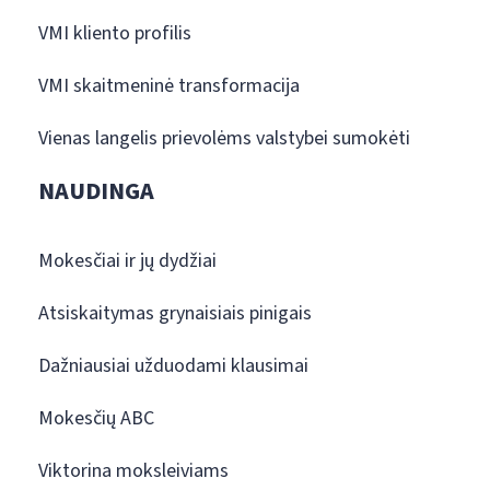
VMI kliento profilis
VMI skaitmeninė transformacija
Vienas langelis prievolėms valstybei sumokėti
NAUDINGA
Mokesčiai ir jų dydžiai
Atsiskaitymas grynaisiais pinigais
Dažniausiai užduodami klausimai
Mokesčių ABC
Viktorina moksleiviams