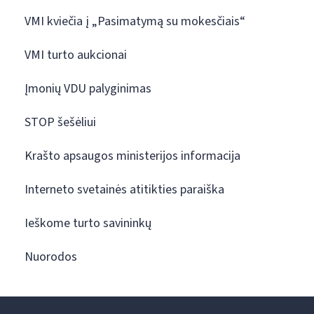
VMI kviečia į „Pasimatymą su mokesčiais“
VMI turto aukcionai
Įmonių VDU palyginimas
STOP šešėliui
Krašto apsaugos ministerijos informacija
Interneto svetainės atitikties paraiška
Ieškome turto savininkų
Nuorodos