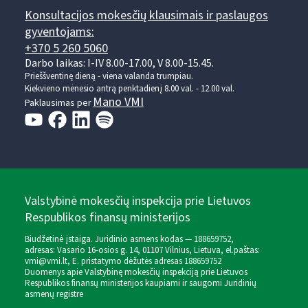
Konsultacijos mokesčių klausimais ir paslaugos
gyventojams:
+370 5 260 5060
Darbo laikas: I-IV 8.00-17.00, V 8.00-15.45.
Prieššventinę dieną - viena valanda trumpiau.
Kiekvieno mėnesio antrą penktadienį 8.00 val. - 12.00 val.
Mano VMI
Paklausimas per
Valstybinė mokesčių inspekcija prie Lietuvos
Respublikos finansų ministerijos
Biudžetinė įstaiga. Juridinio asmens kodas — 188659752,
adresas: Vasario 16-osios g. 14, 01107 Vilnius, Lietuva, el.paštas:
vmi@vmi.lt
, E. pristatymo dėžutės adresas 188659752
Duomenys apie Valstybinę mokesčių inspekciją prie Lietuvos
Respublikos finansų ministerijos kaupiami ir saugomi Juridinių
asmenų registre