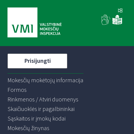
Prisijungti
Mokesčių mokėtojų informacija
Formos
Rinkmenos / Atviri duomenys
Skaičiuoklės ir pagalbininkai
Sąskaitos ir įmokų kodai
Mokesčių žinynas