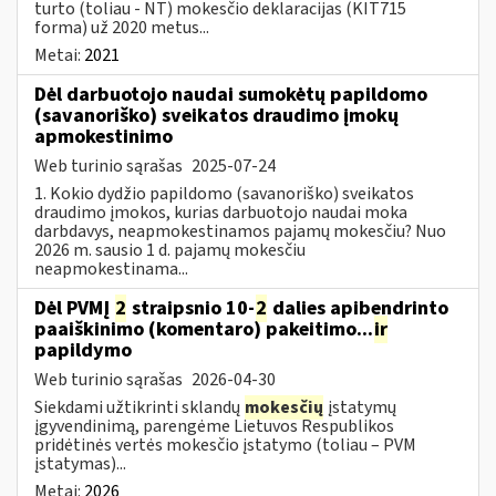
turto (toliau - NT) mokesčio deklaracijas (KIT715
forma) už 2020 metus...
Metai:
2021
Dėl darbuotojo naudai sumokėtų papildomo
(savanoriško) sveikatos draudimo įmokų
apmokestinimo
Web turinio sąrašas
2025-07-24
1. Kokio dydžio papildomo (savanoriško) sveikatos
draudimo įmokos, kurias darbuotojo naudai moka
darbdavys, neapmokestinamos pajamų mokesčiu? Nuo
2026 m. sausio 1 d. pajamų mokesčiu
neapmokestinama...
Dėl PVMĮ
2
straipsnio 10-
2
dalies apibendrinto
paaiškinimo (komentaro) pakeitimo...
ir
papildymo
Web turinio sąrašas
2026-04-30
Siekdami užtikrinti sklandų
mokesčių
įstatymų
įgyvendinimą, parengėme Lietuvos Respublikos
pridėtinės vertės mokesčio įstatymo (toliau – PVM
įstatymas)...
Metai:
2026