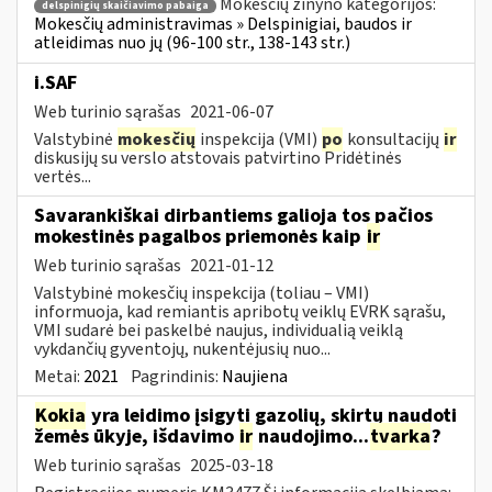
Mokesčių žinyno kategorijos:
delspinigių skaičiavimo pabaiga
Mokesčių administravimas » Delspinigiai, baudos ir
atleidimas nuo jų (96-100 str., 138-143 str.)
i.SAF
Web turinio sąrašas
2021-06-07
Valstybinė
mokesčių
inspekcija (VMI)
po
konsultacijų
ir
diskusijų su verslo atstovais patvirtino Pridėtinės
vertės...
Savarankiškai dirbantiems galioja tos pačios
mokestinės pagalbos priemonės kaip
ir
Web turinio sąrašas
2021-01-12
Valstybinė mokesčių inspekcija (toliau – VMI)
informuoja, kad remiantis apribotų veiklų EVRK sąrašu,
VMI sudarė bei paskelbė naujus, individualią veiklą
vykdančių gyventojų, nukentėjusių nuo...
Metai:
2021
Pagrindinis:
Naujiena
Kokia
yra leidimo įsigyti gazolių, skirtų naudoti
žemės ūkyje, išdavimo
ir
naudojimo...
tvarka
?
Web turinio sąrašas
2025-03-18