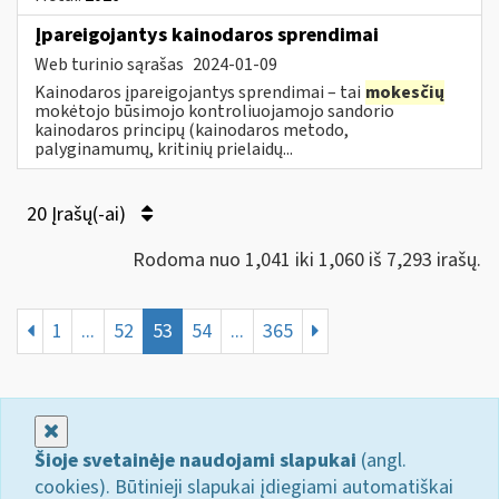
Įpareigojantys kainodaros sprendimai
Web turinio sąrašas
2024-01-09
Kainodaros įpareigojantys sprendimai – tai
mokesčių
mokėtojo būsimojo kontroliuojamojo sandorio
kainodaros principų (kainodaros metodo,
palyginamumų, kritinių prielaidų...
20 Įrašų(-ai)
Rodoma nuo 1,041 iki 1,060 iš 7,293 irašų.
1
...
52
53
54
...
365
Uždaryti
Šioje svetainėje naudojami slapukai
(angl.
cookies). Būtinieji slapukai įdiegiami automatiškai