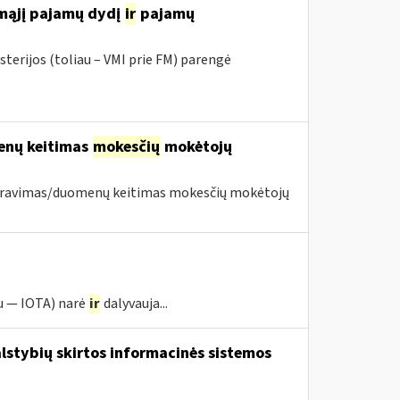
amąjį pajamų dydį
ir
pajamų
sterijos (toliau – VMI prie FM) parengė
menų keitimas
mokesčių
mokėtojų
istravimas/duomenų keitimas mokesčių mokėtojų
u — IOTA) narė
ir
dalyvauja...
lstybių skirtos informacinės sistemos