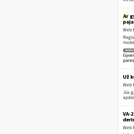
Ar
gy
paja
Web t
Regis
mokes
dekla
Gyven
parei
Už k
Web t
Jūs g
apda
VA-2
deri
Web t