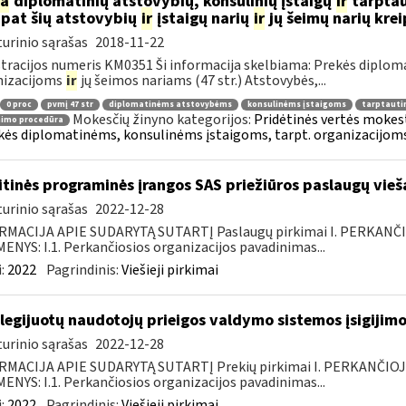
ia
diplomatinių atstovybių, konsulinių įstaigų
ir
tarptau
 pat šių atstovybių
ir
įstaigų narių
ir
jų šeimų narių kre
urinio sąrašas
2018-11-22
tracijos numeris KM0351 Ši informacija skelbiama: Prekės diplom
nizacijoms
ir
jų šeimos nariams (47 str.) Atstovybės,...
0 proc
pvmį 47 str
diplomatinėms atstovybėms
konsulinėms įstaigoms
tarptauti
Mokesčių žinyno kategorijos:
Pridėtinės vertės mokesti
nimo procedūra
kės diplomatinėms, konsulinėms įstaigoms, tarpt. organizacijoms 
itinės programinės įrangos SAS priežiūros paslaugų vieš
urinio sąrašas
2022-12-28
RMACIJA APIE SUDARYTĄ SUTARTĮ Paslaugų pirkimai I. PERKANČ
NYS: I.1. Perkančiosios organizacijos pavadinimas...
:
2022
Pagrindinis:
Viešieji pirkimai
ilegijuotų naudotojų prieigos valdymo sistemos įsigijimo
urinio sąrašas
2022-12-28
RMACIJA APIE SUDARYTĄ SUTARTĮ Prekių pirkimai I. PERKANČIO
NYS: I.1. Perkančiosios organizacijos pavadinimas...
:
2022
Pagrindinis:
Viešieji pirkimai