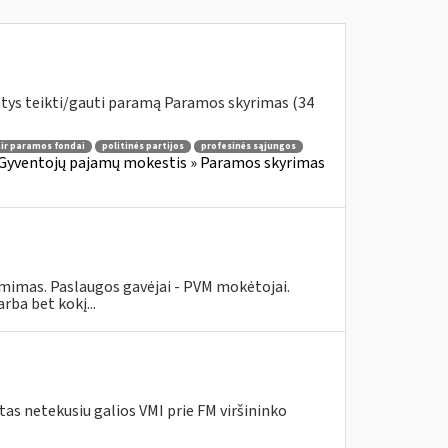
ntys teikti/gauti paramą Paramos skyrimas (34
 ir paramos fondai
politinės partijos
profesinės sąjungos
Gyventojų pajamų mokestis » Paramos skyrimas
ėmimas. Paslaugos gavėjai - PVM mokėtojai.
ba bet kokį...
as netekusiu galios VMI prie FM viršininko