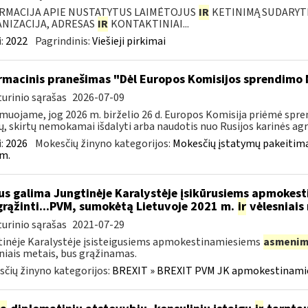
RMACIJA APIE NUSTATYTUS LAIMĖTOJUS
IR
KETINIMĄ SUDARYTI 
NIZACIJA, ADRESAS
IR
KONTAKTINIAI...
:
2022
Pagrindinis:
Viešieji pirkimai
rmacinis pranešimas "Dėl Europos Komisijos sprendimo 
urinio sąrašas
2026-07-09
muojame, jog 2026 m. birželio 26 d. Europos Komisija priėmė spre
ų, skirtų nemokamai išdalyti arba naudotis nuo Rusijos karinės agres
:
2026
Mokesčių žinyno kategorijos:
Mokesčių įstatymų pakeitima
m.
s galima Jungtinėje Karalystėje įsikūrusiems apmokes
grąžinti...PVM, sumokėtą Lietuvoje 2021 m.
ir
vėlesniais
urinio sąrašas
2021-07-29
inėje Karalystėje įsisteigusiems apmokestinamiesiems
asmenim
niais metais, bus grąžinamas.
čių žinyno kategorijos:
BREXIT » BREXIT PVM JK apmokestinam