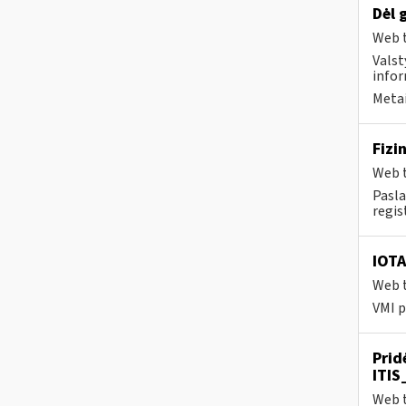
Dėl 
Web t
Valst
infor
Metai
Fizi
Web t
Pasla
regis
IOTA
Web t
VMI p
Prid
ITIS
Web t