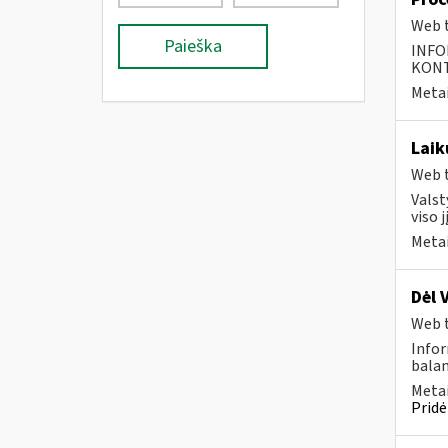
Web t
Paieška
INFO
KONTA
Metai
Laik
Web t
Valst
viso 
Metai
Dėl 
Web t
Infor
balan
Metai
Pridė