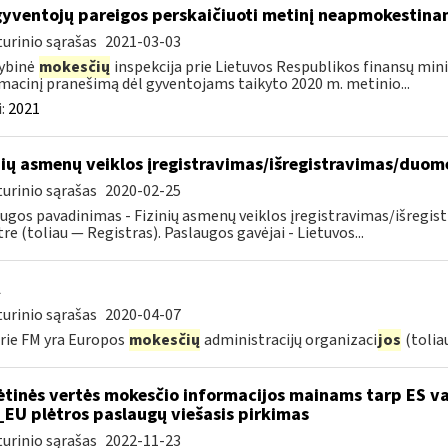
gyventojų pareigos perskaičiuoti metinį neapmokestin
urinio sąrašas
2021-03-03
ybinė
mokesčių
inspekcija prie Lietuvos Respublikos finansų mini
macinį pranešimą dėl gyventojams taikyto 2020 m. metinio...
:
2021
nių asmenų veiklos įregistravimas/išregistravimas/duo
urinio sąrašas
2020-02-25
ugos pavadinimas - Fizinių asmenų veiklos įregistravimas/išreg
tre (toliau — Registras). Paslaugos gavėjai - Lietuvos...
urinio sąrašas
2020-04-07
rie FM yra Europos
mokesčių
administracijų organizaci
jos
(tolia
ėtinės vertės mokesčio informacijos mainams tarp ES va
_EU plėtros paslaugų viešasis pirkimas
urinio sąrašas
2022-11-23