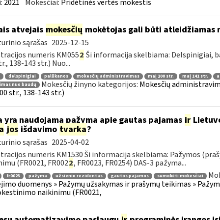
:
2021
Mokesčiai:
Pridėtinės vertės mokestis
ais atvejais
mokesčių
mokėtojas gali būti atleidžiamas n
urinio sąrašas
2025-12-15
tracijos numeris KM055
2
Ši informacija skelbiama: Delspinigiai,
r., 138-143 str.) Nuo...
delspinigiai
palūkanos
mokesčių administravimas
maį 100 str.
maį 141 str.
a
Mokesčių žinyno kategorijos:
Mokesčių administravimas
dimas nuo baudų
0 str., 138-143 str.)
 yra naudojama pažyma apie gautas pajamas
ir
Lietuv
a
jos
išdavimo
tvarka
?
urinio sąrašas
2025-04-02
tracijos numeris KM1530 Ši informacija skelbiama: Pažymos (praš
nimu (FR0021, FR002
2
, FR0023, FR0254) DAS-3 pažyma...
Mok
fr0023
pažyma
užsienio rezidentas
gautos pajamos
sumokėti mokesčiai
imo duomenys » Pažymų užsakymas ir prašymų teikimas » Pažymos
kestinimo naikinimu (FR0021,
esų automatizavimo paslaugų
ir
programinės įrangos įsi