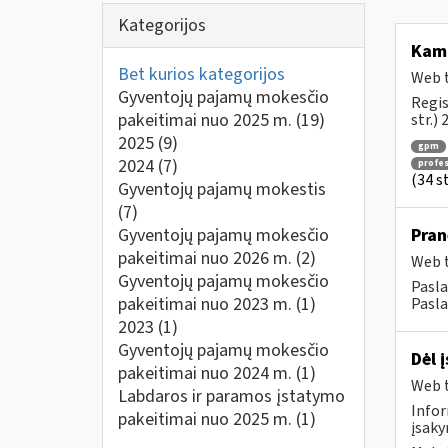
Kategorijos
Ka
Bet kurios kategorijos
Web t
Gyventojų pajamų mokesčio
Regis
pakeitimai nuo 2025 m.
(19)
str.)
2025
(9)
gpm
2024
(7)
profes
(34 s
Gyventojų pajamų mokestis
(7)
Gyventojų pajamų mokesčio
Pran
pakeitimai nuo 2026 m.
(2)
Web t
Gyventojų pajamų mokesčio
Pasla
pakeitimai nuo 2023 m.
(1)
Pasla
2023
(1)
Gyventojų pajamų mokesčio
Dėl 
pakeitimai nuo 2024 m.
(1)
Web t
Labdaros ir paramos įstatymo
Infor
pakeitimai nuo 2025 m.
(1)
įsaky