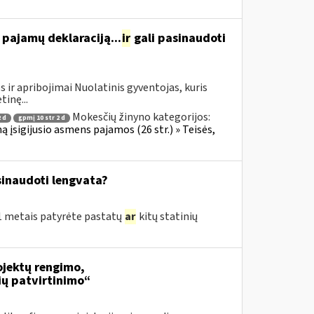
ę pajamų deklaraciją...
ir
gali pasinaudoti
 ir apribojimai Nuolatinis gyventojas, kuris
tinę...
Mokesčių žinyno kategorijos:
 d
gpmį 10 str 2 d
ą įsigijusio asmens pajamos (26 str.) » Teisės,
inaudoti lengvata?
21 metais patyrėte pastatų
ar
kitų statinių
jektų rengimo,
ių patvirtinimo“