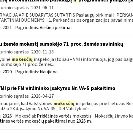
urinio sąrašas
2021-06-11
RMACIJA APIE SUDARYTAS SUTARTIS Paslaugų pirkimai I. PERK
KTINIAI DUOMENYS: I.1. Perkančiosios organizacijos pavadinimas
:
2021
Pagrindinis:
Viešieji pirkimai
u žemės mokestį sumokėjo 71 proc. žemės savininkų
urinio sąrašas
2020-11-18
ybinė
mokesčių
inspekcija (toliau – VMI) informuoja, jog pasiba
jį sumokėjo 71 proc. žemės...
:
2020
Pagrindinis:
Naujiena
VMI prie FM viršininko įsakymo Nr. VA-5 pakeitimo
urinio sąrašas
2026-04-27
muojame, kad Valstybinės
mokesčių
inspekcijos prie Lietuvos Re
džio 23 d. įsakymu Nr. VA-35 „Dėl Valstybinės...
:
2026
Mokesčiai:
Pridėtinės vertės mokestis
Mokesčių žinyno ka
tinės vertės mokesčių pakeitimai nuo 2026 m.