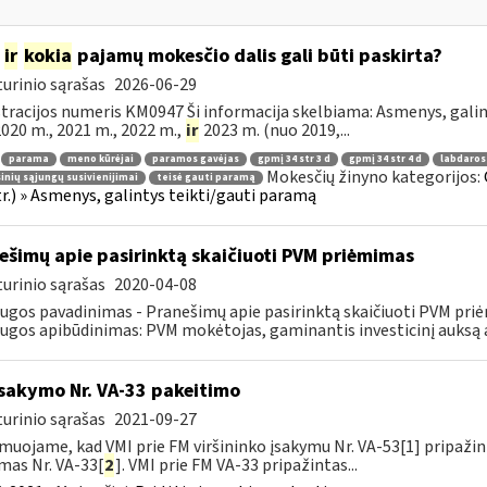
m
ir
kokia
pajamų mokesčio dalis gali būti paskirta?
urinio sąrašas
2026-06-29
tracijos numeris KM0947 Ši informacija skelbiama: Asmenys, gali
 2020 m., 2021 m., 2022 m.,
ir
2023 m. (nuo 2019,...
parama
meno kūrėjai
paramos gavėjas
gpmį 34 str 3 d
gpmį 34 str 4 d
labdaros
Mokesčių žinyno kategorijos:
inių sąjungų susivienijimai
teisė gauti paramą
tr.) » Asmenys, galintys teikti/gauti paramą
ešimų apie pasirinktą skaičiuoti PVM priėmimas
urinio sąrašas
2020-04-08
ugos pavadinimas - Pranešimų apie pasirinktą skaičiuoti PVM pri
ugos apibūdinimas: PVM mokėtojas, gaminantis investicinį auksą ar
įsakymo Nr. VA-33 pakeitimo
urinio sąrašas
2021-09-27
muojame, kad VMI prie FM viršininko įsakymu Nr. VA-53[1] pripažint
mas Nr. VA-33[
2
]. VMI prie FM VA-33 pripažintas...