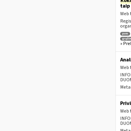
Kok
taip
Web t
Regis
orga
pvm
grąži
» Pre
Anal
Web t
INFO
DUOME
Metai
Priv
Web t
INFO
DUOME
Metai