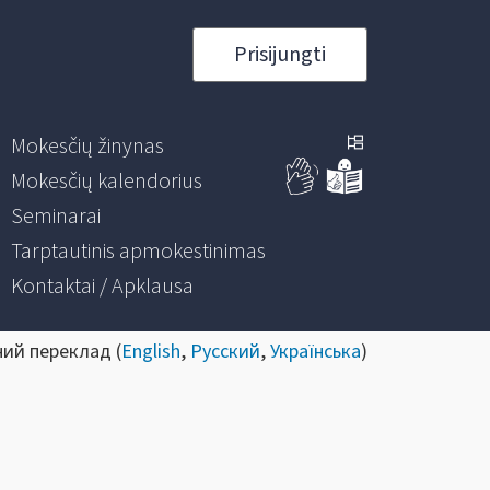
Prisijungti
Mokesčių žinynas
Mokesčių kalendorius
Seminarai
Tarptautinis apmokestinimas
Kontaktai / Apklausa
ний переклад (
English
,
Русский
,
Українська
)