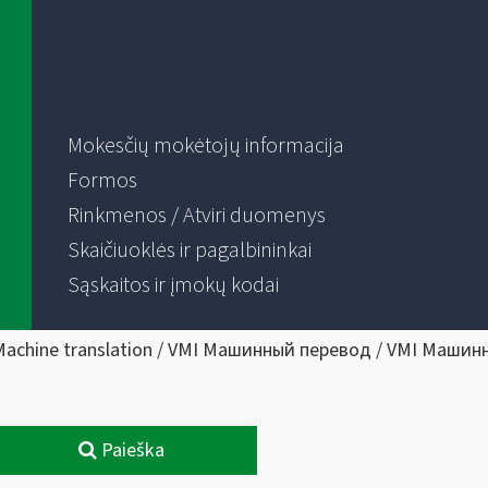
Mokesčių mokėtojų informacija
Formos
Rinkmenos / Atviri duomenys
Skaičiuoklės ir pagalbininkai
Sąskaitos ir įmokų kodai
Machine translation / VMI Машинный перевод / VMI Машин
Paieška