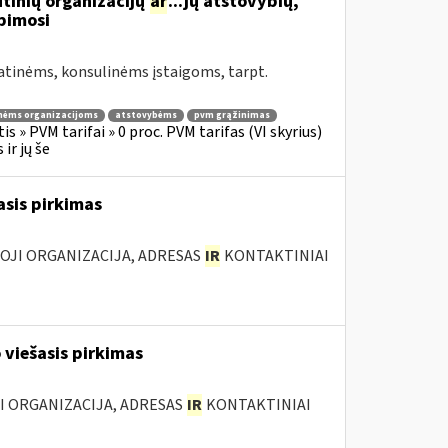
tinių organizacijų
ar
...jų atstovybių,
ipimosi
atinėms, konsulinėms įstaigoms, tarpt.
nėms organizacijoms
atstovybėms
pvm grąžinimas
s » PVM tarifai » 0 proc. PVM tarifas (VI skyrius)
ir jų še
asis pirkimas
IOJI ORGANIZACIJA, ADRESAS
IR
KONTAKTINIAI
 viešasis pirkimas
JI ORGANIZACIJA, ADRESAS
IR
KONTAKTINIAI