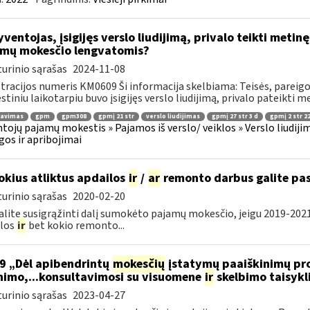
ventojas, įsigijęs verslo liudijimą, privalo teikti metin
mų mokesčio lengvatomis?
urinio sąrašas
2024-11-08
tracijos numeris KM0609 Ši informacija skelbiama: Teisės, pareigos
tiniu laikotarpiu buvo įsigijęs verslo liudijimą, privalo pateikti me
ravimas
gpm
gpm308
gpmį 21 str
verslo liudijimas
gpmį 27 str 3 d
gpmį 2 str 22
tojų pajamų mokestis » Pajamos iš verslo/ veiklos » Verslo liudijim
gos ir apribojimai
okius atliktus apdailos
ir
/
ar
remonto darbus galite pas
urinio sąrašas
2020-02-20
alite susigrąžinti dalį sumokėto pajamų mokesčio, jeigu 2019-20
ilos
ir
bet kokio remonto...
9 „Dėl apibendrintų
mokesčių
įstatymų paaiškinimų pro
nimo,...konsultavimosi su visuomene
ir
skelbimo taisykl
urinio sąrašas
2023-04-27