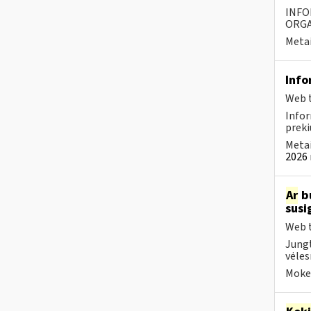
INFO
ORGA
Metai
Info
Web t
Infor
preki
Metai
2026 
Ar
bu
susi
Web t
Jungt
vėles
Mokes