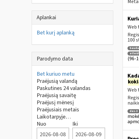
Metai
Aplankai
Kuri
Web t
Bet kurį aplanką
Regis
100 st
bauda
atlei
Parodymo data
(96-10
Bet kuriuo metu
Kada
Praėjusią valandą
koki
Paskutines 24 valandas
Web t
Praėjusią savaitę
Regis
Praėjusį mėnesį
naiki
Praėjusiais metais
das-3
mokėj
Laikotarpyje…
apmo
Nuo
Iki
Proc