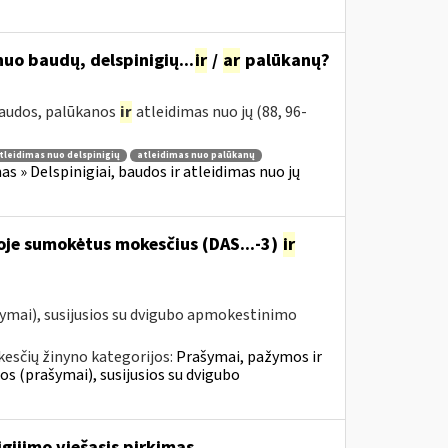
uo baudų, delspinigių...
ir
/
ar
palūkanų?
 baudos, palūkanos
ir
atleidimas nuo jų (88, 96-
tleidimas nuo delspinigių
atleidimas nuo palūkanų
 » Delspinigiai, baudos ir atleidimas nuo jų
oje sumokėtus mokesčius (DAS...-3)
ir
ymai), susijusios su dvigubo apmokestinimo
esčių žinyno kategorijos:
Prašymai, pažymos ir
 (prašymai), susijusios su dvigubo
gijimo viešasis pirkimas