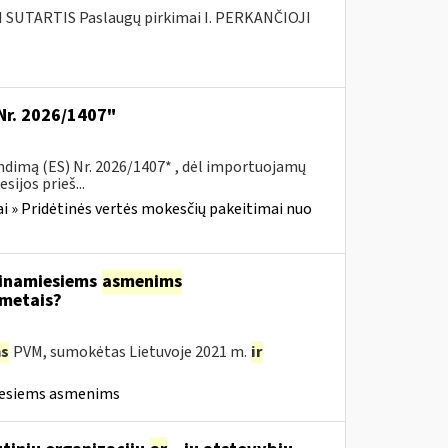
SUTARTIS Paslaugų pirkimai I. PERKANČIOJI
Nr. 2026/1407"
ndimą (ES) Nr. 2026/1407* , dėl importuojamų
ijos prieš...
i » Pridėtinės vertės mokesčių pakeitimai nuo
tinamiesiems
asmenims
 metais?
s
PVM, sumokėtas Lietuvoje 2021 m.
ir
iesiems asmenims