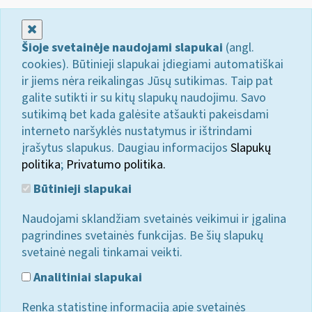
Uždaryti
Šioje svetainėje naudojami slapukai
(angl.
cookies). Būtinieji slapukai įdiegiami automatiškai
ir jiems nėra reikalingas Jūsų sutikimas. Taip pat
galite sutikti ir su kitų slapukų naudojimu. Savo
sutikimą bet kada galėsite atšaukti pakeisdami
interneto naršyklės nustatymus ir ištrindami
įrašytus slapukus. Daugiau informacijos
Slapukų
politika
;
Privatumo politika.
Būtinieji slapukai
Naudojami sklandžiam svetainės veikimui ir įgalina
pagrindines svetainės funkcijas. Be šių slapukų
svetainė negali tinkamai veikti.
Analitiniai slapukai
Renka statistinę informaciją apie svetainės