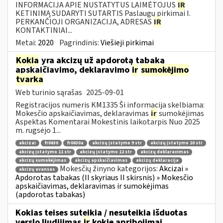
INFORMACIJA APIE NUSTATYTUS LAIMĖTOJUS
IR
KETINIMĄ SUDARYTI SUTARTIS Paslaugų pirkimai I.
PERKANČIOJI ORGANIZACIJA, ADRESAS
IR
KONTAKTINIAI...
Metai:
2020
Pagrindinis:
Viešieji pirkimai
Kokia
yra akcizų už apdorotą tabaką
apskaičiavimo, deklaravimo
ir
sumokėjimo
tvarka
Web turinio sąrašas
2025-09-01
Registracijos numeris KM1335 Ši informacija skelbiama:
Mokesčio apskaičiavimas, deklaravimas
ir
sumokėjimas
Aspektas Komentarai Mokestinis laikotarpis Nuo 2025
m. rugsėjo 1...
akcizai
fr0630
fr0630a
akcizų įstatymo 9 str
akcizų įstatymo 10 str
akcizų įstatymo 11 str
akcizų įstatymo 12 str
akcizų deklaravimas
akcizų sumokėjimas
akcizų apskaičiavimas
akcizų deklaracija
Mokesčių žinyno kategorijos:
Akcizai »
akcizų avansas
Apdorotas tabakas (II skyriaus II skirsnis) » Mokesčio
apskaičiavimas, deklaravimas ir sumokėjimas
(apdorotas tabakas)
Kokias teises suteikia / nesuteikia išduotas
verslo liudijimas
ir
kokie apribojimai