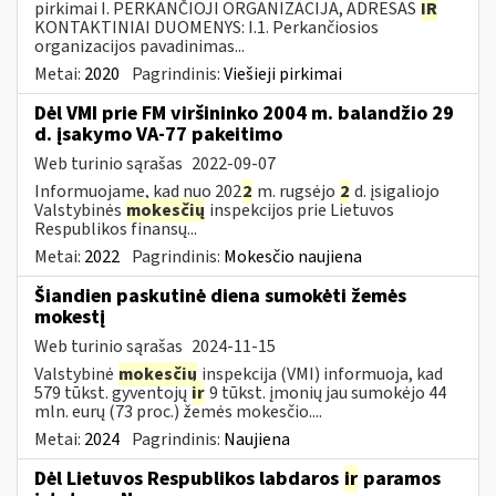
pirkimai I. PERKANČIOJI ORGANIZACIJA, ADRESAS
IR
KONTAKTINIAI DUOMENYS: I.1. Perkančiosios
organizacijos pavadinimas...
Metai:
2020
Pagrindinis:
Viešieji pirkimai
Dėl VMI prie FM viršininko 2004 m. balandžio 29
d. įsakymo VA-77 pakeitimo
Web turinio sąrašas
2022-09-07
Informuojame, kad nuo 202
2
m. rugsėjo
2
d. įsigaliojo
Valstybinės
mokesčių
inspekcijos prie Lietuvos
Respublikos finansų...
Metai:
2022
Pagrindinis:
Mokesčio naujiena
Šiandien paskutinė diena sumokėti žemės
mokestį
Web turinio sąrašas
2024-11-15
Valstybinė
mokesčių
inspekcija (VMI) informuoja, kad
579 tūkst. gyventojų
ir
9 tūkst. įmonių jau sumokėjo 44
mln. eurų (73 proc.) žemės mokesčio....
Metai:
2024
Pagrindinis:
Naujiena
Dėl Lietuvos Respublikos labdaros
ir
paramos