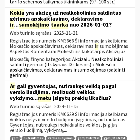
tarifo schemos taikymas ūkininkams (97–100 str.)
Kokia
yra akcizų už nealkoholinius saldintus
gėrimus apskaičiavimo, deklaravimo
ir
...
sumokėjimo
tvarka
nuo 2026-01-01?
Web turinio sąrašas
2025-11-21
Registracijos numeris KM3666 Ši informacija skelbiama:
Mokesčio apskaičiavimas, deklaravimas
ir
sumokėjimas
Aspektas Komentarai Mokestinis laikotarpis Akcizų už...
Mokesčių žinyno kategorijos:
Akcizai » Nealkoholiniai
saldinti gėrimai (II skyriaus IX skirsnis) » Mokesčio
apskaičiavimas, deklaravimas ir sumokėjimas (saldinti
gėrimai)
Ar
gali gyventojas, nutraukęs veiklą pagal
verslo liudijimą, realizuoti veiklos
vykdymo...
metu
įsigytų prekių likučius?
Web turinio sąrašas
2024-11-15
Registracijos numeris KM0629 Ši informacija skelbiama:
Veiklos rūšys ir verslo liudijimo įsigijimas, nutraukimas
Gyventojas, nutraukęs individualios veiklos, įsigijus
verslo liudijimą, vykdymą,...
gpm
nutraukimas
verslo liudijimas
gpmį 2 str 22 d
gpmį 10 str 2 d