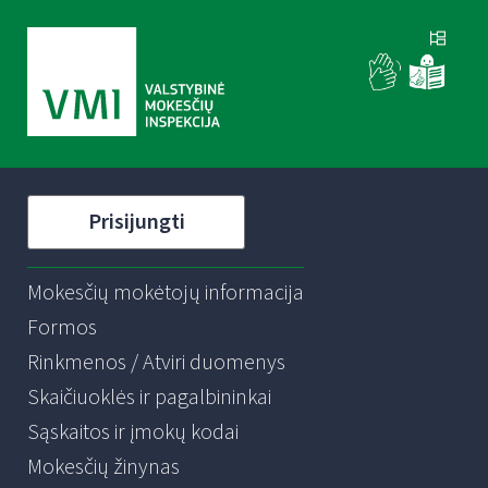
Prisijungti
Mokesčių mokėtojų informacija
Formos
Rinkmenos / Atviri duomenys
Skaičiuoklės ir pagalbininkai
Sąskaitos ir įmokų kodai
Mokesčių žinynas