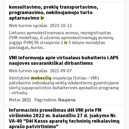
konsultavimo, prekių transportavimo,
programavimo, nekilnojamojo turto
aptarnavimo
ir
Web turinio sąrašas
2023-10-12
Lietuvos apmokestinamasis asmuo, neįregistruotas
PVM mokėtoju, iš užsienio apmokestinamųjų asmenų
įsigijęs PVMĮ 95 straipsnio 2
ir
5 dalyse nurodytas
paslaugas, kurios...
VMI informuoja apie virtualaus buhalterio i.APS
naujoves savarankiškai dirbantiems
Web turinio sąrašas
2021-09-07
Valstybinė
mokesčių
inspekcija (toliau – VMI)
patobulino individualią veiklą vykdantiems gyventojams
skirtą supaprastintos buhalterinės apskaitos programą
- virtualų...
Metai:
2021
Pagrindinis:
Naujiena
Informacinis pranešimas dėl VMI prie FM
viršininko 2022 m. balandžio 27 d. įsakymo Nr.
VA-40 "Dėl Kasos aparatų techninių reikalavimų
aprašo patvirtinimo"