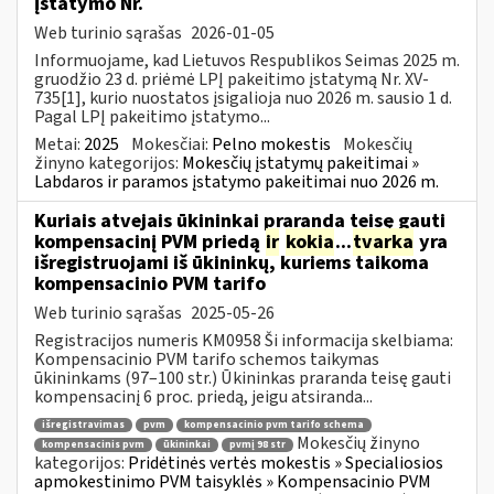
įstatymo Nr.
Web turinio sąrašas
2026-01-05
Informuojame, kad Lietuvos Respublikos Seimas 2025 m.
gruodžio 23 d. priėmė LPĮ pakeitimo įstatymą Nr. XV-
735[1], kurio nuostatos įsigalioja nuo 2026 m. sausio 1 d.
Pagal LPĮ pakeitimo įstatymo...
Metai:
2025
Mokesčiai:
Pelno mokestis
Mokesčių
žinyno kategorijos:
Mokesčių įstatymų pakeitimai »
Labdaros ir paramos įstatymo pakeitimai nuo 2026 m.
Kuriais atvejais ūkininkai praranda teisę gauti
kompensacinį PVM priedą
ir
kokia
...
tvarka
yra
išregistruojami iš ūkininkų, kuriems taikoma
kompensacinio PVM tarifo
Web turinio sąrašas
2025-05-26
Registracijos numeris KM0958 Ši informacija skelbiama:
Kompensacinio PVM tarifo schemos taikymas
ūkininkams (97–100 str.) Ūkininkas praranda teisę gauti
kompensacinį 6 proc. priedą, jeigu atsiranda...
išregistravimas
pvm
kompensacinio pvm tarifo schema
Mokesčių žinyno
kompensacinis pvm
ūkininkai
pvmį 98 str
kategorijos:
Pridėtinės vertės mokestis » Specialiosios
apmokestinimo PVM taisyklės » Kompensacinio PVM