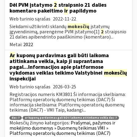
Dėl PVM įstatymo
2
straipsnio 21 dalies
komentaro pakeitimo
ir
papildymo
Web turinio sąrašas
2022-11-22
Siekdami užtikrinti sklandų
mokesčių
įstatymų
įgyvendinimą, parengėme PVM įstatymo[1]
2
straipsnio
21 dalies apibendrinto paaiškinimo (komentaro)...
Metai:
2022
Ar
kuponų pardavimas gali būti laikoma
atitinkama veikla, kaip ji suprantama
pagal...Informacijos apie platformose
vykdomas veiklas teikimo Valstybinei
mokesčių
inspekcijai
Web turinio sąrašas
2026-03-25
Registracijos numeris KM3801 Ši informacija skelbiama:
Platformų operatorių duomenų teikimas (DAC7) Ši
informacija skelbiama: Platformų operatorių duomenų
teikimas (DAC7) - VMI Taip, kadangi...
dac-7
ar kuponų pardavimas gali būti laikoma atitinkama veikla dac-7
Mokesčių žinyno kategorijos:
Prašymai, pažymos ir
mokėjimo duomenys » Duomenų teikimas VMI »
Platformų operatorių duomenų teikimas (DAC7)