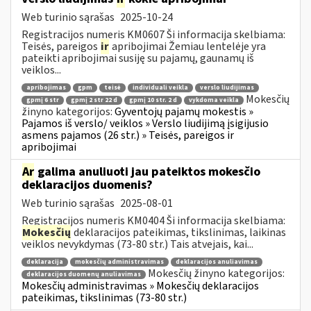
Web turinio sąrašas
2025-10-24
Registracijos numeris KM0607 Ši informacija skelbiama:
Teisės, pareigos
ir
apribojimai Žemiau lentelėje yra
pateikti apribojimai susiję su pajamų, gaunamų iš
veiklos...
apribojimas
gpm
teisė
individuali veikla
verslo liudijimas
Mokesčių
gpmį 6 str
gpmį 2 str 22 d
gpmį 10 str. 2 d
vykdoma veikla
žinyno kategorijos:
Gyventojų pajamų mokestis »
Pajamos iš verslo/ veiklos » Verslo liudijimą įsigijusio
asmens pajamos (26 str.) » Teisės, pareigos ir
apribojimai
Ar
galima anuliuoti jau pateiktos mokesčio
deklaracijos duomenis?
Web turinio sąrašas
2025-08-01
Registracijos numeris KM0404 Ši informacija skelbiama:
Mokesčių
deklaracijos pateikimas, tikslinimas, laikinas
veiklos nevykdymas (73-80 str.) Tais atvejais, kai...
deklaracija
mokesčių administravimas
deklaracijos anuliavimas
Mokesčių žinyno kategorijos:
deklaracijos duomenų anuliavimas
Mokesčių administravimas » Mokesčių deklaracijos
pateikimas, tikslinimas (73-80 str.)