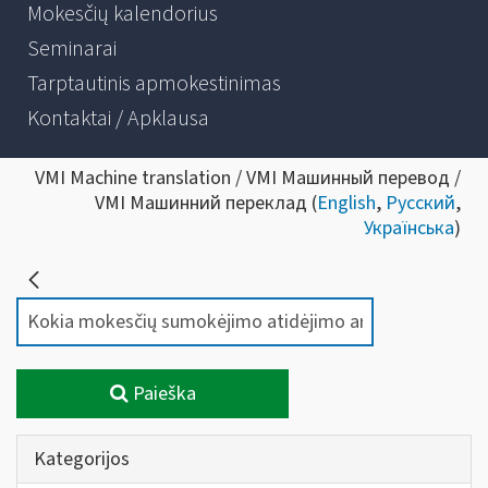
Mokesčių kalendorius
Seminarai
Tarptautinis apmokestinimas
Kontaktai / Apklausa
VMI Machine translation / VMI Машинный перевод /
VMI Машинний переклад (
English
,
Русский
,
Українська
)
Paieška
Kategorijos