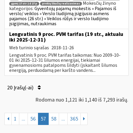
Mokesčių žinyno
gpmį 17 str 1 d 27 p
prekių likučių realizavimas
kategorijos:
Gyventojų pajamų mokestis » Pajamos iš
verslo/ veiklos » Verslo liudijimą įsigijusio asmens
pajamos (26 str.) » Veiklos rūšys ir verslo liudijimo
įsigijimas, nutraukimas
Lengvatinis 9 proc. PVM tarifas (19 str., aktualu
iki 2025-12-31)
Web turinio sąrašas
2018-11-26
Lengvatinis 9 proc. PVM tarifas taikomas: Nuo 2009-10-
01 iki 2025-12-31 šilumos energijai, tiekiamai
gyvenamosioms patalpoms šildyti (įskaitant šilumos
energiją, perduodamą per karšto vandens...
20 Įrašų(-ai)
Rodoma nuo 1,121 iki 1,140 iš 7,293 irašų.
1
...
56
57
58
...
365