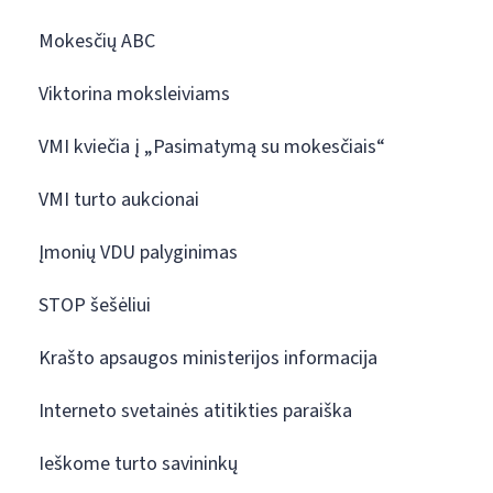
Mokesčių ABC
Viktorina moksleiviams
VMI kviečia į „Pasimatymą su mokesčiais“
VMI turto aukcionai
Įmonių VDU palyginimas
STOP šešėliui
Krašto apsaugos ministerijos informacija
Interneto svetainės atitikties paraiška
Ieškome turto savininkų