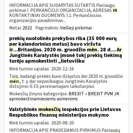
INFORMACIJA APIE SUDARYTAS SUTARTIS Paslaugų
pirkimai I. PERKANČIOJI ORGANIZACIJA, ADRESAS
IR
KONTAKTINIAI DUOMENYS: I.1. Perkančiosios
organizacijos pavadinimas...
Metai:
2022
Pagrindinis:
Viešieji pirkimai
prekių nuotolinės prekybos riba (35 000 eurų
per kalendorinius metus) buvo viršyta
ir
...Britanijos. 2020 m. gruodžio
mėn
. 28 d....
Ar
Jungtinės Karalystės įmonė tokį prekių tiekimą
turėjo apmokestinti „lietuvišku
Web turinio sąrašas
2020-12-16
Taip, kadangi prekės buvo išsiųstos dar 2020 m. gruodžio
mėn
., t. y. dar nepasibaigus Jungtinės Karalystės
išstojimo iš ES pereinamajam laikotarpiui.
Mokesčių žinyno kategorijos:
BREXIT » BREXIT PVM JK
apmokestinamiesiems asmenims
Valstybinės
mokesčių
inspekcijos prie Lietuvos
Respublikos finansų ministerijos mokymo
Web turinio sąrašas
2020-08-20
INFORMACIJA APIE PRADEDAMUS PIRKIMUS Paslaugų