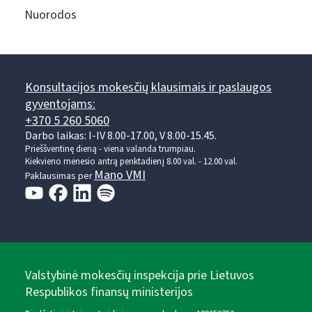
Nuorodos
Konsultacijos mokesčių klausimais ir paslaugos
gyventojams:
+370 5 260 5060
Darbo laikas: I-IV 8.00-17.00, V 8.00-15.45.
Prieššventinę dieną - viena valanda trumpiau.
Kiekvieno mėnesio antrą penktadienį 8.00 val. - 12.00 val.
Mano VMI
Paklausimas per
Valstybinė mokesčių inspekcija prie Lietuvos
Respublikos finansų ministerijos