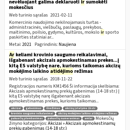
nevėluojant galima deklaruoti
ir
sumokėti
mokesčius
Web turinio sąrašas
2021-02-11
Komercinio naudojimo nekilnojamasis turtas -
administracinės, viešbučių, paslaugų, prekybos,
maitinimo, poilsio, gydymo, kultūros, mokslo
ir
sporto
paskirties statiniai ar...
Metai:
2021
Pagrindinis:
Naujiena
Ar
keliami krovinio saugumo reikalavimai,
išgabenant akcizais apmokestinamas prekes...į
kitą ES valstybę narę, kurioms taikomas akcizų
mokėjimo laikino
atidėjimo
režimas
Web turinio sąrašas
2018-11-22
Registracijos numeris KM1456 Ši informacija skelbiama:
Akcizais apmokestinamų prekių gabenimas (14-18 str.) Į
kitą ES valstybę narę išgabenant akcizais
apmokestinamas prekes, kurioms taikomas...
akcizai
gabenimas
išvežimas
akcizų įstatymo 15 str
krovinio saugumo reikalavimai
akcizų mokėjimo laikino atidėjimo režimas
Mokesčių
pakuočių plombavimas
pakuočių numeravimas
amlar
žinyno kategorijos:
Akcizai » Akcizais apmokestinamų
prekių gabenimas (14-18 str.)