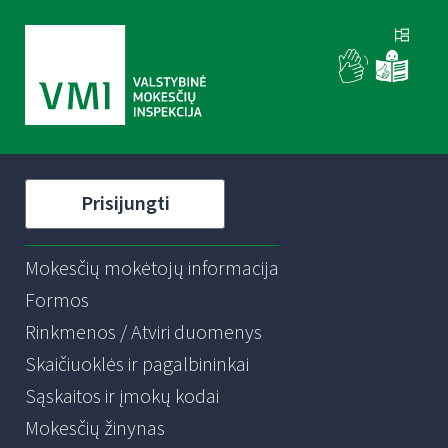
Prisijungti
Mokesčių mokėtojų informacija
Formos
Rinkmenos / Atviri duomenys
Skaičiuoklės ir pagalbininkai
Sąskaitos ir įmokų kodai
Mokesčių žinynas