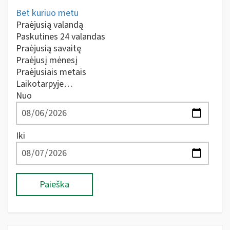
Bet kuriuo metu
Praėjusią valandą
Paskutines 24 valandas
Praėjusią savaitę
Praėjusį mėnesį
Praėjusiais metais
Laikotarpyje…
Nuo
Iki
Paieška