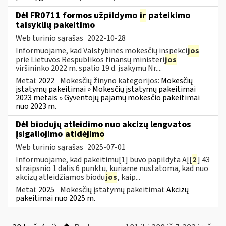
Dėl FR0711 formos užpildymo
ir
pateikimo
taisyklių pakeitimo
Web turinio sąrašas
2022-10-28
Informuojame, kad Valstybinės mokesčių inspekci
jos
prie Lietuvos Respublikos finansų ministeri
jos
viršininko 2022 m. spalio 19 d. įsakymu Nr....
Metai:
2022
Mokesčių žinyno kategorijos:
Mokesčių
įstatymų pakeitimai » Mokesčių įstatymų pakeitimai
2023 metais » Gyventojų pajamų mokesčio pakeitimai
nuo 2023 m.
Dėl biodujų atleidimo nuo akcizų lengvatos
įsigaliojimo
atidėjimo
Web turinio sąrašas
2025-07-01
Informuojame, kad pakeitimu[1] buvo papildyta AĮ[
2
] 43
straipsnio 1 dalis 6 punktu, kuriame nustatoma, kad nuo
akcizų atleidžiamos biodu
jos
, kaip...
Metai:
2025
Mokesčių įstatymų pakeitimai:
Akcizų
pakeitimai nuo 2025 m.