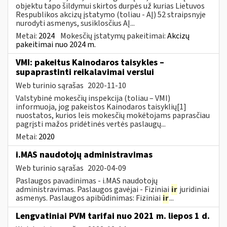
objektu tapo šildymui skirtos durpės už kurias Lietuvos
Respublikos akcizų įstatymo (toliau - AĮ) 52 straipsnyje
nurodyti asmenys, susiklosčius AĮ...
Metai:
2024
Mokesčių įstatymų pakeitimai:
Akcizų
pakeitimai nuo 2024 m.
VMI: pakeitus Kainodaros taisykles –
supaprastinti reikalavimai verslui
Web turinio sąrašas
2020-11-10
Valstybinė mokesčių inspekcija (toliau – VMI)
informuoja, jog pakeistos Kainodaros taisyklių[1]
nuostatos, kurios leis mokesčių mokėtojams paprasčiau
pagrįsti mažos pridėtinės vertės paslaugų...
Metai:
2020
i.MAS naudotojų administravimas
Web turinio sąrašas
2020-04-09
Paslaugos pavadinimas - i.MAS naudotojų
administravimas. Paslaugos gavėjai - Fiziniai
ir
juridiniai
asmenys. Paslaugos apibūdinimas: Fiziniai
ir
...
Lengvatiniai PVM tarifai nuo 2021 m. liepos 1 d.