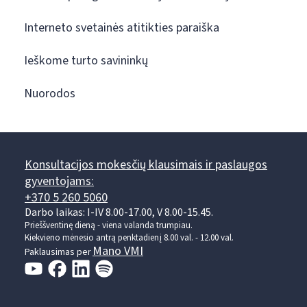
Interneto svetainės atitikties paraiška
Ieškome turto savininkų
Nuorodos
Konsultacijos mokesčių klausimais ir paslaugos
gyventojams:
+370 5 260 5060
Darbo laikas: I-IV 8.00-17.00, V 8.00-15.45.
Prieššventinę dieną - viena valanda trumpiau.
Kiekvieno mėnesio antrą penktadienį 8.00 val. - 12.00 val.
Mano VMI
Paklausimas per