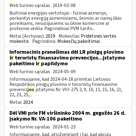
Web turinio sąrašas
2019-03-08
Buitiniai energijos vartotojai - fiziniai asmenys,
perkantys energiją asmeniniams, šeimos ar namų ūkio
poreikiams, nesusijusiems su ūkine komercine ar
profesine veikla. Pagrindiniai PVM tarifo...
Metai (Archyvas):
2019
Mokesčiai:
Pridėtinės vertės
mokestis
Pagrindinis:
Mokesčių pakeitimai
Informacinis pranešimas dėl LR pinigų plovimo
ir
teroristų finansavimo prevencijos...įstatymo
pakeitimo
ir
papildymo
Web turinio sąrašas
2024-05-09
Informuojame, kad 2024-04-18 priimtas Lietuvos
Respublikos pinigų plovimo ir teroristų finansavimo
prevenci
jos
įstatymo Nr. VIII-275 2, 9, 10, 11, 15, 16, 21,
22, 23, 25,...
Metai:
2024
Dėl VMI prie FM viršininko 2004 m. gegužės 26 d.
įsakymo Nr. VA-106 pakeitimo
Web turinio sąrašas
2024-01-23
Informuojame, kad, atsižvelgiant į tai, kad akcizų