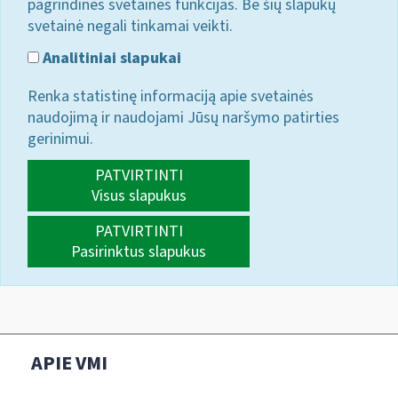
pagrindines svetainės funkcijas. Be šių slapukų
svetainė negali tinkamai veikti.
Analitiniai slapukai
Renka statistinę informaciją apie svetainės
naudojimą ir naudojami Jūsų naršymo patirties
gerinimui.
PATVIRTINTI
Visus slapukus
PATVIRTINTI
Pasirinktus slapukus
APIE VMI