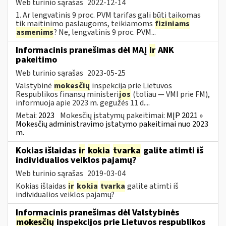
Web turinio sąrašas
2022-12-14
1. Ar lengvatinis 9 proc. PVM tarifas gali būti taikomas
tik maitinimo paslaugoms, teikiamoms
fiziniams
asmenims
? Ne, lengvatinis 9 proc. PVM...
Informacinis pranešimas dėl MAĮ
ir
ANK
pakeitimo
Web turinio sąrašas
2023-05-25
Valstybinė
mokesčių
inspekcija prie Lietuvos
Respublikos finansų ministeri
jos
(toliau — VMI prie FM),
informuoja apie 2023 m. gegužės 11 d....
Metai:
2023
Mokesčių įstatymų pakeitimai:
MĮP 2021 »
Mokesčių administravimo įstatymo pakeitimai nuo 2023
m.
Kokias išlaidas
ir
kokia
tvarka
galite atimti iš
individualios veiklos pajamų?
Web turinio sąrašas
2019-03-04
Kokias išlaidas
ir
kokia
tvarka
galite atimti iš
individualios veiklos pajamų?
Informacinis pranešimas dėl Valstybinės
mokesčių
inspekcijos prie Lietuvos respublikos