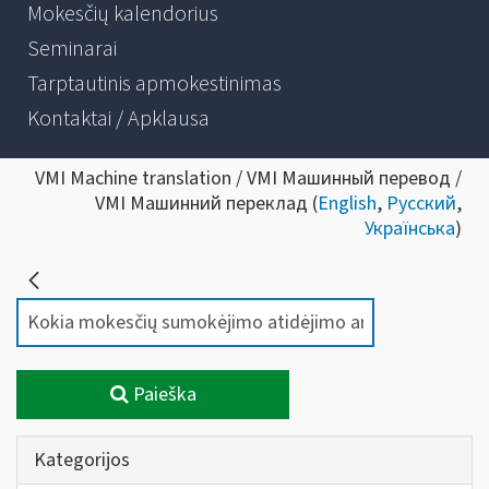
Mokesčių kalendorius
Seminarai
Tarptautinis apmokestinimas
Kontaktai / Apklausa
VMI Machine translation / VMI Машинный перевод /
VMI Машинний переклад (
English
,
Русский
,
Українська
)
Paieška
Kategorijos