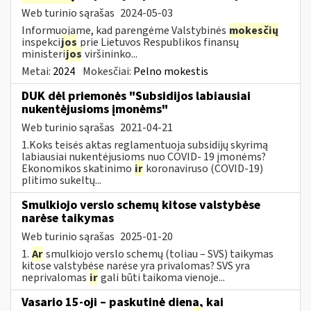
Web turinio sąrašas
2024-05-03
Informuojame, kad parengėme Valstybinės
mokesčių
inspekci
jos
prie Lietuvos Respublikos finansų
ministeri
jos
viršininko...
Metai:
2024
Mokesčiai:
Pelno mokestis
DUK dėl priemonės "Subsidijos labiausiai
nukentėjusioms įmonėms"
Web turinio sąrašas
2021-04-21
1.Koks teisės aktas reglamentuoja subsidijų skyrimą
labiausiai nukentėjusioms nuo COVID- 19 įmonėms?
Ekonomikos skatinimo
ir
koronaviruso (COVID-19)
plitimo sukeltų...
Smulkiojo verslo schemų kitose valstybėse
narėse taikymas
Web turinio sąrašas
2025-01-20
1.
Ar
smulkiojo verslo schemų (toliau – SVS) taikymas
kitose valstybėse narėse yra privalomas? SVS yra
neprivalomas
ir
gali būti taikoma vienoje...
Vasario 15-oji – paskutinė diena, kai