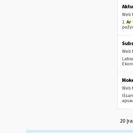
Aktu
Web t
1.
Ar
pažym
Subs
Web t
Labia
Ekono
Moke
Web t
Išsam
apsau
20 Įra