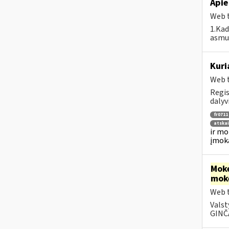
Apie
Web t
1.Kad
asmuo
Kuri
Web t
Regis
dalyv
fr0711
atska
ir mo
įmok
Moke
mok
Web t
Valst
GINČA