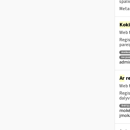
spali
Metai
Kok
Web t
Regis
parei
mokes
ne pas
admin
Ar
re
Web t
Regis
dalyv
fr0711
mokėj
įmok