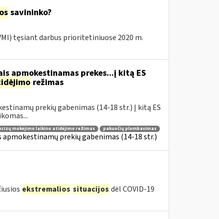
jos
savininko?
 VMI) tęsiant darbus prioritetiniuose 2020 m.
is apmokestinamas prekes...į kitą ES
tidėjimo
režimas
estinamų prekių gabenimas (14-18 str.) Į kitą ES
komas...
kcizų mokėjimo laikino atidėjimo režimas
pakuočių plombavimas
is apmokestinamų prekių gabenimas (14-18 str.)
čiusios
ekstremalios
situacijos
dėl COVID-19