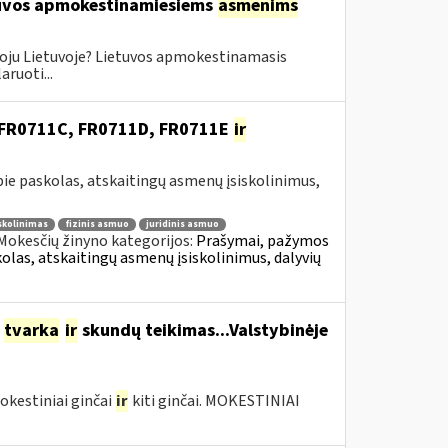
etuvos apmokestinamiesiems
asmenims
oju Lietuvoje? Lietuvos apmokestinamasis
ruoti...
, FR0711C, FR0711D, FR0711E
ir
e paskolas, atskaitingų asmenų įsiskolinimus,
skolinimas
fizinis asmuo
juridinis asmuo
Mokesčių žinyno kategorijos:
Prašymai, pažymos
as, atskaitingų asmenų įsiskolinimus, dalyvių
o
tvarka
ir
skundų teikimas...Valstybinėje
okestiniai ginčai
ir
kiti ginčai. MOKESTINIAI