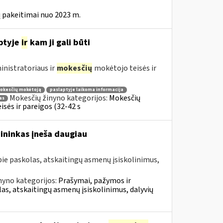
 pakeitimai nuo 2023 m.
ptyje
ir
kam ji gali būti
nistratoriaus ir
mokesčių
mokėtojo teisės ir
mokesčių mokėtoją
paslaptyje laikoma informacija
Mokesčių žinyno kategorijos:
Mokesčių
as
sės ir pareigos (32-42 s
vininkas įneša daugiau
e paskolas, atskaitingų asmenų įsiskolinimus,
nyno kategorijos:
Prašymai, pažymos ir
, atskaitingų asmenų įsiskolinimus, dalyvių