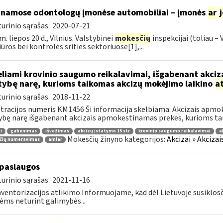
inamose odontologų įmonėse automobiliai – įmonės
ar
urinio sąrašas
2020-07-21
m. liepos 20 d., Vilnius. Valstybinei
mokesčių
inspekcijai (toliau –
iūros bei kontrolės srities sektoriuose[1],...
liami krovinio saugumo reikalavimai, išgabenant akciza
tybę narę, kurioms taikomas akcizų mokėjimo laikino
a
urinio sąrašas
2018-11-22
tracijos numeris KM1456 Ši informacija skelbiama: Akcizais apmok
ybę narę išgabenant akcizais apmokestinamas prekes, kurioms tai
i
gabenimas
išvežimas
akcizų įstatymo 15 str
krovinio saugumo reikalavimai
a
Mokesčių žinyno kategorijos:
Akcizai » Akciza
čių numeravimas
amlar
paslaugos
urinio sąrašas
2021-11-16
nventorizacijos atlikimo Informuojame, kad dėl Lietuvoje susiklos
ms neturint galimybės...