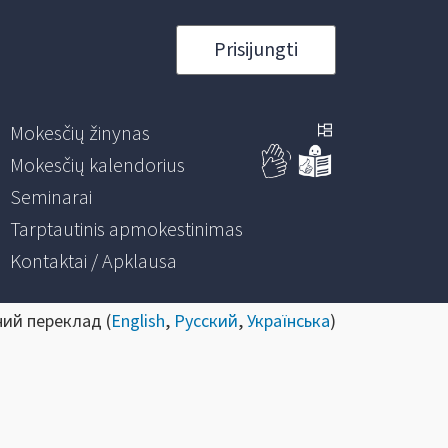
Prisijungti
Mokesčių žinynas
Mokesčių kalendorius
Seminarai
Tarptautinis apmokestinimas
Kontaktai / Apklausa
ний переклад (
English
,
Русский
,
Українська
)