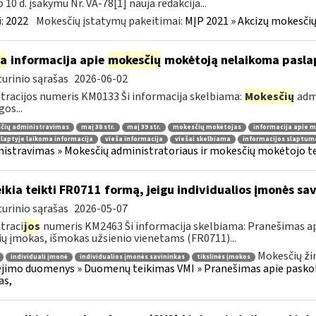
o 10 d. įsakymu Nr. VA-78[1] nauja redakcija...
:
2022
Mokesčių įstatymų pakeitimai:
MĮP 2021 » Akcizų mokesčių
ia
informacija apie
mokesčių
mokėtoją nelaikoma pasla
urinio sąrašas
2026-06-02
tracijos numeris KM0133 Ši informacija skelbiama:
Mokesčių
admi
gos...
čių administravimas
maį 38 str.
maį 39 str.
mokesčių mokėtojas
informacija apie 
laptyje laikoma informacija
vieša informacija
viešai skelbiama
informacijos slaptum
istravimas » Mokesčių administratoriaus ir mokesčių mokėtojo tei
ikia teikti FR0711 formą, jeigu individualios įmonės sa
urinio sąrašas
2026-05-07
traci
jos
numeris KM2463 Ši informacija skelbiama: Pranešimas api
ių įmokas, išmokas užsienio vienetams (FR0711)...
Mokesčių ži
individuali įmonė
individualios įmonės savininkas
tikslinės įmokos
imo duomenys » Duomenų teikimas VMI » Pranešimas apie paskolas
as,