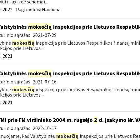
viui (Tax free schema)...
:
2022
Pagrindinis:
Naujiena
Valstybinės
mokesčių
inspekcijos prie Lietuvos Respublik
urinio sąrašas
2021-07-29
ybinė
mokesčių
inspekcija prie Lietuvos Respublikos finansų mini
kcijos prie Lietuvos...
:
2021
Valstybinės
mokesčių
inspekcijos prie Lietuvos Respublik
urinio sąrašas
2021-07-16
ybinė
mokesčių
inspekcija prie Lietuvos Respublikos finansų mini
kcijos prie Lietuvos...
:
2021
VMI prie FM viršininko 2004 m. rugsėjo
2
d. įsakymo Nr. V
urinio sąrašas
2022-10-17
muojame, kad Valstybinės
mokesčių
inspekcijos prie Lietuvos Re