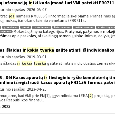
ą informaciją
ir
iki kada įmonė turi VMI pateikti FR0711
urinio sąrašas
2026-05-07
traci
jos
numeris KM0806 Ši informacija skelbiama: Pranešimas api
ių įmokas, išmokas užsienio vienetams (FR0711)...
gyventojas
įmonė
įsiskolinimas
fizinis asmuo
juridinis asmuo
atskaitingas
Mokesčių žinyno kategorijos:
Prašymai, pažymos ir mokėj
nio įmonė
šimas apie paskolas, atskaitingų asmenų įsiskolinimus, dalyvių į
as išlaidas
ir
kokia
tvarka
galite atimti iš individualios
urinio sąrašas
2019-03-01
s išlaidas
ir
kokia
tvarka
galite atimti iš individualios žemės ūk
5 „Dėl Kasos aparatų
ir
tiesioginio ryšio kompiuterių ti
ndimo išregistruoti kasos aparatą FR1156 formos patv
urinio sąrašas
2023-04-25
muojame, kad VMI prie FM[1], įgyvendindama i.EKA[
2
] projektą, 
vos Respublikos finansų...
:
2023