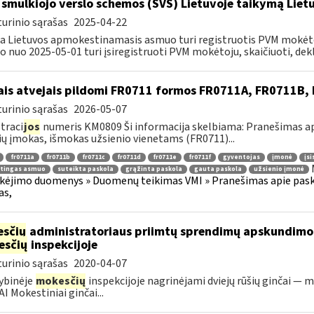
 smulkiojo verslo schemos (SVS) Lietuvoje taikymą Li
urinio sąrašas
2025-04-22
a Lietuvos apmokestinamasis asmuo turi registruotis PVM mokėt
 nuo 2025-05-01 turi įsiregistruoti PVM mokėtoju, skaičiuoti, dekla
ais atvejais pildomi FR0711 formos FR0711A, FR0711B
urinio sąrašas
2026-05-07
traci
jos
numeris KM0809 Ši informacija skelbiama: Pranešimas api
ių įmokas, išmokas užsienio vienetams (FR0711)...
fr0711a
fr0711b
fr0711c
fr0711d
fr0711e
fr0711f
gyventojas
įmonė
įsi
itingas asmuo
suteikta paskola
grąžinta paskola
gauta paskola
užsienio įmonė
kėjimo duomenys » Duomenų teikimas VMI » Pranešimas apie paskol
as,
sčių
administratoriaus priimtų sprendimų apskundim
esčių
inspekcijoje
urinio sąrašas
2020-04-07
ybinėje
mokesčių
inspekcijoje nagrinėjami dviejų rūšių ginčai — m
I Mokestiniai ginčai...