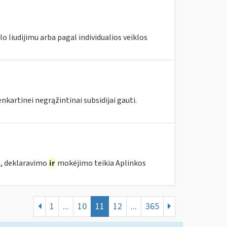
lo liudijimu arba pagal individualios veiklos
kartinei negrąžintinai subsidijai gauti.
o, deklaravimo
ir
mokėjimo teikia Aplinkos
1
...
10
11
12
...
365