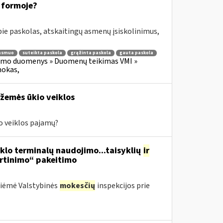
 formoje?
e paskolas, atskaitingų asmenų įsiskolinimus,
 asmuo
suteikta paskola
grąžinta paskola
gauta paskola
imo duomenys » Duomenų teikimas VMI »
mokas,
 žemės ūkio veiklos
io veiklos pajamų?
nklo terminalų naudojimo...taisyklių
ir
irtinimo“ pakeitimo
priėmė Valstybinės
mokesčių
inspekcijos prie