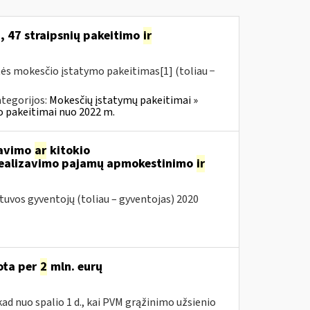
, 47 straipsnių pakeitimo
ir
tės mokesčio įstatymo pakeitimas[1] (toliau −
tegorijos:
Mokesčių įstatymų pakeitimai »
o pakeitimai nuo 2022 m.
davimo
ar
kitokio
 realizavimo pajamų apmokestinimo
ir
vos gyventojų (toliau – gyventojas) 2020
uota per
2
mln. eurų
ad nuo spalio 1 d., kai PVM grąžinimo užsienio