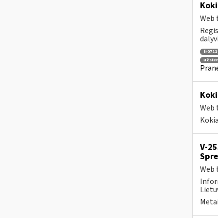
Koki
Web t
Regis
dalyv
fr0711
užsie
Prane
Koki
Web t
Kokia
V-25
Spre
Web t
Infor
Lietu
Metai