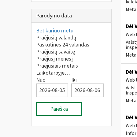
kelei
Metai
Parodymo data
Dėl 
Bet kuriuo metu
Web t
Praėjusią valandą
Valst
Paskutines 24 valandas
inspe
Praėjusią savaitę
Metai
Praėjusį mėnesį
Praėjusiais metais
Dėl 
Laikotarpyje…
Nuo
Iki
Web t
Valst
inspe
Metai
Paieška
Dėl 
Web t
Infor