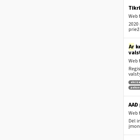
Tikr
Web t
2020 
priež
Ar
ke
vals
Web t
Regis
valst
akciza
pakuo
AAD 
Web t
Dėl i
įmonė