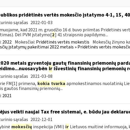
ublikos pridėtinės vertės mokesčio įstatymo 4-1, 15, 40
urinio sąrašas
2022-01-03
muojame, kad 2021 m. gruodžio 16 d. buvo priimtas Pridėtinės ver
timas). Dėl PVM įstatymo[
2
] 41 straipsnio papildymo...
:
2022
Mokesčiai:
Pridėtinės vertės mokestis
Mokesčių žinyno ka
čių įstatymų pakeitimai 2022 metais » Pridėtinės vertės mokesči
2020 metais gyventojų gautų finansinių priemonių par
eidimo...nuosavybėn
ir
išvestinių finansinių priemonių
urinio sąrašas
2021-03-08
rie FM[1] primena,
kokia
tvarka
apmokestinamos nuolatinių Lietu
s gautos finansinių priemonių...
:
2021
ėjus veikti naujai Tax free sistemai, e. būdu jau deklar
urinio sąrašas
2022-12-01
ybinė
mokesčių
inspekcija (VMI)
ir
Lietuvos muitinė informuoja, k