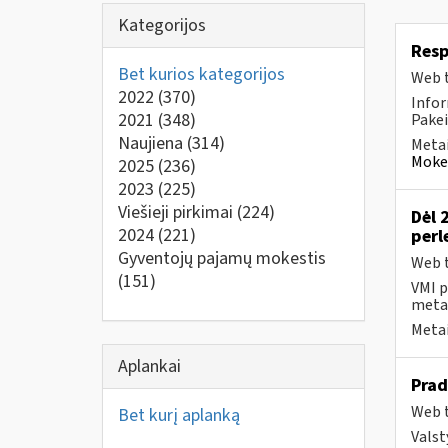
Kategorijos
Resp
Bet kurios kategorijos
Web t
2022
(370)
Infor
2021
(348)
Pakei
Naujiena
(314)
Metai
Mokes
2025
(236)
2023
(225)
Viešieji pirkimai
(224)
Dėl 
2024
(221)
perl
Gyventojų pajamų mokestis
Web t
(151)
VMI p
metai
Metai
Aplankai
Prad
Web t
Bet kurį aplanką
Valst