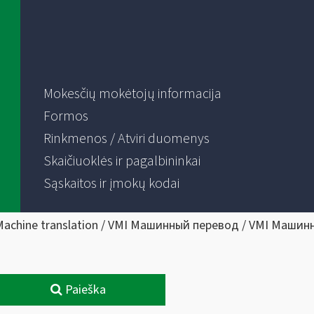
Mokesčių mokėtojų informacija
Formos
Rinkmenos / Atviri duomenys
Skaičiuoklės ir pagalbininkai
Sąskaitos ir įmokų kodai
Machine translation / VMI Машинный перевод / VMI Машин
Paieška