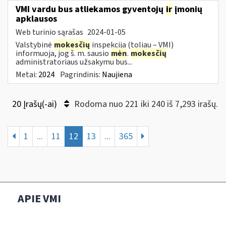
VMI vardu bus atliekamos gyventojų
ir
įmonių
apklausos
Web turinio sąrašas
2024-01-05
Valstybinė
mokesčių
inspekcija (toliau – VMI)
informuoja, jog š. m. sausio
mėn
.
mokesčių
administratoriaus užsakymu bus...
Metai:
2024
Pagrindinis:
Naujiena
20 Įrašų(-ai)
Rodoma nuo 221 iki 240 iš 7,293 irašų.
1
...
11
12
13
...
365
APIE VMI