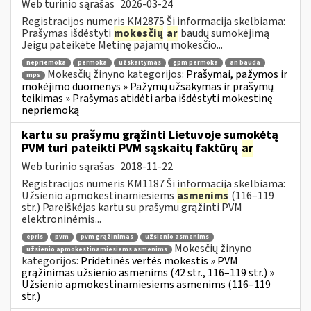
Web turinio sąrašas
2026-03-24
Registracijos numeris KM2875 Ši informacija skelbiama:
Prašymas išdėstyti
mokesčių
ar
baudų sumokėjimą
Jeigu pateikėte Metinę pajamų mokesčio...
nepriemoka
permoka
užskaitymas
gpm permoka
an bauda
Mokesčių žinyno kategorijos:
Prašymai, pažymos ir
mps
mokėjimo duomenys » Pažymų užsakymas ir prašymų
teikimas » Prašymas atidėti arba išdėstyti mokestinę
nepriemoką
kartu su prašymu grąžinti Lietuvoje sumokėtą
PVM turi pateikti PVM sąskaitų faktūrų
ar
Web turinio sąrašas
2018-11-22
Registracijos numeris KM1187 Ši informacija skelbiama:
Užsienio apmokestinamiesiems
asmenims
(116–119
str.) Pareiškėjas kartu su prašymu grąžinti PVM
elektroninėmis...
epris
pvm
pvm grąžinimas
užsienio asmenims
Mokesčių žinyno
užsienio apmokestinamiesiems asmenims
kategorijos:
Pridėtinės vertės mokestis » PVM
grąžinimas užsienio asmenims (42 str., 116–119 str.) »
Užsienio apmokestinamiesiems asmenims (116–119
str.)