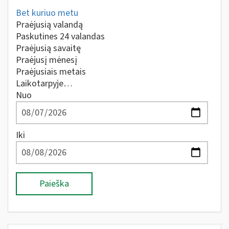
Bet kuriuo metu
Praėjusią valandą
Paskutines 24 valandas
Praėjusią savaitę
Praėjusį mėnesį
Praėjusiais metais
Laikotarpyje…
Nuo
Iki
Paieška