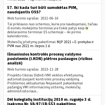
57. Iki kada turi būti sumokėtas PVM,
naudojantis OSS?
Web turinio sąrašas
2021-06-16
Tai priklauso nuo schemos, kuria yra naudojamasi, tačiau
iš esmės mokėjimo terminai yra tokie patys kaip
ir
deklaravimo terminai: ES schemoje – iki pirmo
kalendorinio...
Mokesčių įstatymų pakeitimai:
MĮP 2021 » E-prekyba ir
PVM nuo 2021 m. liepos 1 d.
Išmaniosios kontrolės procesų valdymo
posistemio (i.KON) plėtros paslaugos (rizikos
analizė)
Web turinio sąrašas
2023-11-28
Projekto tikslas Didinti VMI veiklos efektyvumą,
automatizuojant kontrolės procesų valdymą.
Problemos aktualumas Nepaisant pakankamai
pažangių VMI informacinių sistemų, mokesčių
administratoriaus...
Dėl kolegialių institucijų 2010 m. rugsėjo 3 d.
įsakymo Nr. VA-97/1B-553 pakeitimo