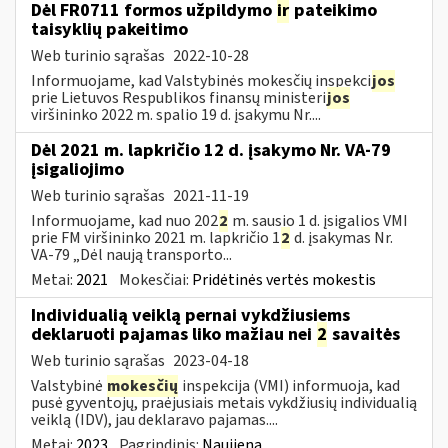
Dėl FR0711 formos užpildymo
ir
pateikimo
taisyklių pakeitimo
Web turinio sąrašas
2022-10-28
Informuojame, kad Valstybinės mokesčių inspekci
jos
prie Lietuvos Respublikos finansų ministeri
jos
viršininko 2022 m. spalio 19 d. įsakymu Nr....
Dėl 2021 m. lapkričio 12 d. įsakymo Nr. VA-79
įsigaliojimo
Web turinio sąrašas
2021-11-19
Informuojame, kad nuo 202
2
m. sausio 1 d. įsigalios VMI
prie FM viršininko 2021 m. lapkričio 1
2
d. įsakymas Nr.
VA-79 „Dėl naują transporto...
Metai:
2021
Mokesčiai:
Pridėtinės vertės mokestis
Individualią veiklą pernai vykdžiusiems
deklaruoti pajamas liko mažiau nei
2
savaitės
Web turinio sąrašas
2023-04-18
Valstybinė
mokesčių
inspekcija (VMI) informuoja, kad
pusė gyventojų, praėjusiais metais vykdžiusių individualią
veiklą (IDV), jau deklaravo pajamas....
Metai:
2023
Pagrindinis:
Naujiena