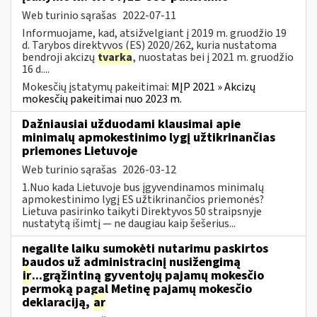
Web turinio sąrašas
2022-07-11
Informuojame, kad, atsižvelgiant į 2019 m. gruodžio 19
d. Tarybos direktyvos (ES) 2020/262, kuria nustatoma
bendroji akcizų
tvarka
, nuostatas bei į 2021 m. gruodžio
16 d....
Mokesčių įstatymų pakeitimai:
MĮP 2021 » Akcizų
mokesčių pakeitimai nuo 2023 m.
Dažniausiai užduodami klausimai apie
minimalų apmokestinimo lygį užtikrinančias
priemones Lietuvoje
Web turinio sąrašas
2026-03-12
1.Nuo kada Lietuvoje bus įgyvendinamos minimalų
apmokestinimo lygį ES užtikrinančios priemonės?
Lietuva pasirinko taikyti Direktyvos 50 straipsnyje
nustatytą išimtį — ne daugiau kaip šešerius...
negalite laiku sumokėti nutarimu paskirtos
baudos už administracinį nusižengimą
ir
...grąžintiną gyventojų pajamų mokesčio
permoką pagal Metinę pajamų mokesčio
deklaraciją,
ar