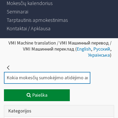
Mokesčių kalendorius
Seminarai
Tarptautinis apmokestinimas
Kontaktai / Apklausa
VMI Machine translation / VMI Машинный перевод /
VMI Машинний переклад (
English
,
Русский
,
Українська
)
Paieška
Kategorijos