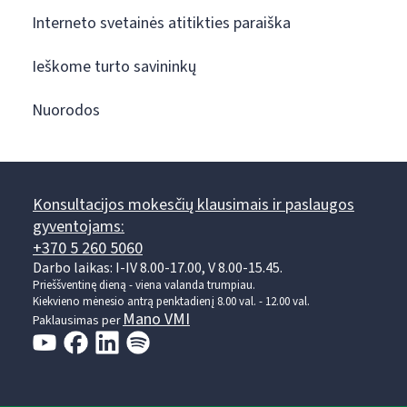
Interneto svetainės atitikties paraiška
Ieškome turto savininkų
Nuorodos
Konsultacijos mokesčių klausimais ir paslaugos
gyventojams:
+370 5 260 5060
Darbo laikas: I-IV 8.00-17.00, V 8.00-15.45.
Prieššventinę dieną - viena valanda trumpiau.
Kiekvieno mėnesio antrą penktadienį 8.00 val. - 12.00 val.
Mano VMI
Paklausimas per