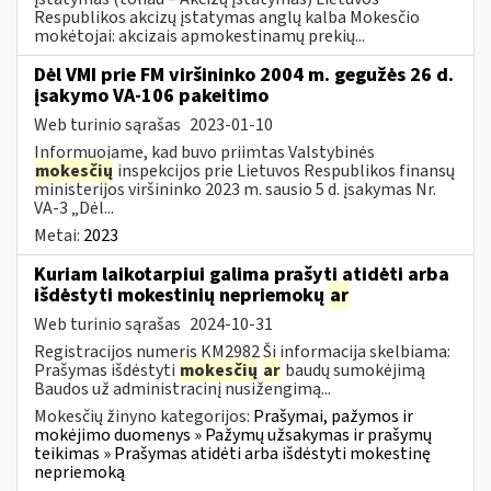
Respublikos akcizų įstatymas anglų kalba Mokesčio
mokėtojai: akcizais apmokestinamų prekių...
Dėl VMI prie FM viršininko 2004 m. gegužės 26 d.
įsakymo VA-106 pakeitimo
Web turinio sąrašas
2023-01-10
Informuojame, kad buvo priimtas Valstybinės
mokesčių
inspekcijos prie Lietuvos Respublikos finansų
ministerijos viršininko 2023 m. sausio 5 d. įsakymas Nr.
VA-3 „Dėl...
Metai:
2023
Kuriam laikotarpiui galima prašyti atidėti arba
išdėstyti mokestinių nepriemokų
ar
Web turinio sąrašas
2024-10-31
Registracijos numeris KM2982 Ši informacija skelbiama:
Prašymas išdėstyti
mokesčių
ar
baudų sumokėjimą
Baudos už administracinį nusižengimą...
Mokesčių žinyno kategorijos:
Prašymai, pažymos ir
mokėjimo duomenys » Pažymų užsakymas ir prašymų
teikimas » Prašymas atidėti arba išdėstyti mokestinę
nepriemoką