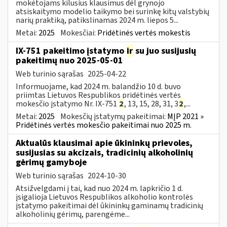
mokėtojams kilusius klausimus dėl grynojo
atsiskaitymo modelio taikymo bei surinkę kitų valstybių
narių praktiką, patikslinamas 2024 m. liepos 5...
Metai:
2025
Mokesčiai:
Pridėtinės vertės mokestis
IX-751 pakeitimo įstatymo
ir
su juo susijusių
pakeitimų nuo 2025-05-01
Web turinio sąrašas
2025-04-22
Informuojame, kad 2024 m. balandžio 10 d. buvo
priimtas Lietuvos Respublikos pridėtinės vertės
mokesčio įstatymo Nr. IX-751
2
, 13, 15, 28, 31, 3
2
,...
Metai:
2025
Mokesčių įstatymų pakeitimai:
MĮP 2021 »
Pridėtinės vertės mokesčio pakeitimai nuo 2025 m.
Aktualūs klausimai apie ūkininkų prievoles,
susijusias su akcizais, tradicinių alkoholinių
gėrimų gamyboje
Web turinio sąrašas
2024-10-30
Atsižvelgdami į tai, kad nuo 2024 m. lapkričio 1 d.
įsigalioja Lietuvos Respublikos alkoholio kontrolės
įstatymo pakeitimai dėl ūkininkų gaminamų tradicinių
alkoholinių gėrimų, parengėme...