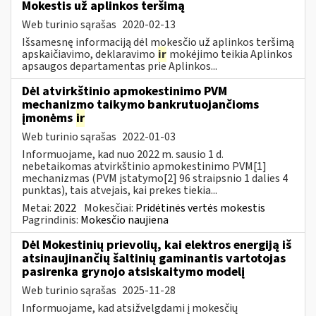
Mokestis už aplinkos teršimą
Web turinio sąrašas
2020-02-13
Išsamesnę informaciją dėl mokesčio už aplinkos teršimą
apskaičiavimo, deklaravimo
ir
mokėjimo teikia Aplinkos
apsaugos departamentas prie Aplinkos...
Dėl atvirkštinio apmokestinimo PVM
mechanizmo taikymo bankrutuojančioms
įmonėms
ir
Web turinio sąrašas
2022-01-03
Informuojame, kad nuo 2022 m. sausio 1 d.
nebetaikomas atvirkštinio apmokestinimo PVM[1]
mechanizmas (PVM įstatymo[2] 96 straipsnio 1 dalies 4
punktas), tais atvejais, kai prekes tiekia...
Metai:
2022
Mokesčiai:
Pridėtinės vertės mokestis
Pagrindinis:
Mokesčio naujiena
Dėl Mokestinių prievolių, kai elektros energiją iš
atsinaujinančių šaltinių gaminantis vartotojas
pasirenka grynojo atsiskaitymo modelį
Web turinio sąrašas
2025-11-28
Informuojame, kad atsižvelgdami į mokesčių