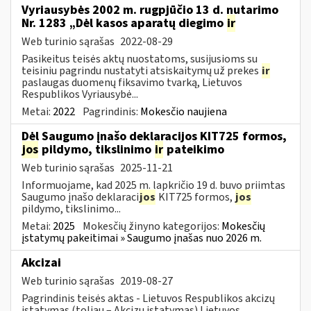
Vyriausybės 2002 m. rugpjūčio 13 d. nutarimo
Nr. 1283 „Dėl kasos aparatų diegimo
ir
Web turinio sąrašas
2022-08-29
Pasikeitus teisės aktų nuostatoms, susijusioms su
teisiniu pagrindu nustatyti atsiskaitymų už prekes
ir
paslaugas duomenų fiksavimo tvarką, Lietuvos
Respublikos Vyriausybė...
Metai:
2022
Pagrindinis:
Mokesčio naujiena
Dėl Saugumo įnašo deklaracijos KIT725 formos,
jos
pildymo, tikslinimo
ir
pateikimo
Web turinio sąrašas
2025-11-21
Informuojame, kad 2025 m. lapkričio 19 d. buvo priimtas
Saugumo įnašo deklaraci
jos
KIT725 formos,
jos
pildymo, tikslinimo...
Metai:
2025
Mokesčių žinyno kategorijos:
Mokesčių
įstatymų pakeitimai » Saugumo įnašas nuo 2026 m.
Akcizai
Web turinio sąrašas
2019-08-27
Pagrindinis teisės aktas - Lietuvos Respublikos akcizų
įstatymas (toliau – Akcizų įstatymas) Lietuvos