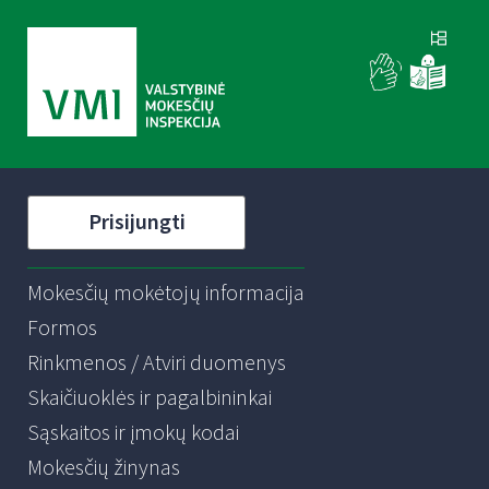
Prisijungti
Mokesčių mokėtojų informacija
Formos
Rinkmenos / Atviri duomenys
Skaičiuoklės ir pagalbininkai
Sąskaitos ir įmokų kodai
Mokesčių žinynas