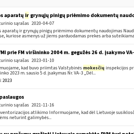
s aparatų
ir
grynųjų pinigų priėmimo dokumentų naud
urinio sąrašas
2020-04-07
 aparatų ir grynųjų pinigų priėmimo dokumentų naudojimas Naudoj
se, kuriose asmenys už jiems parduodamas prekes arba suteikiama
VMI prie FM viršininko 2004 m. gegužės 26 d. įsakymo V
urinio sąrašas
2023-01-10
muojame, kad buvo priimtas Valstybinės
mokesčių
inspekcijos pr
ninko 2023 m. sausio 5 d. įsakymas Nr. VA-3 „Dėl...
:
2023
paslaugos
urinio sąrašas
2021-11-16
nventorizacijos atlikimo Informuojame, kad dėl Lietuvoje susiklos
ms neturint galimybės...