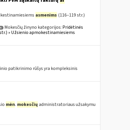
ikti PVM sąskaitų faktūrų
ar
mokestinamiesiems
asmenims
(116–119 str.)
Mokesčių žinyno kategorijos:
Pridėtinės
s
 str.) » Užsienio apmokestinamiesiems
nio patikrinimo rūšys yra kompleksinis
sio
mėn
.
mokesčių
administratoriaus užsakymu