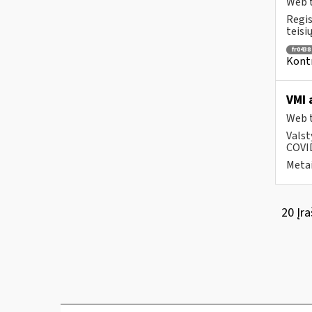
Web t
Regis
teisių
fr0438
Kontr
VMI 
Web t
Valst
COVID
Metai
20 Įra