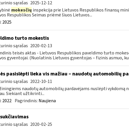
urinio sąrašas
2025-12-12
ybinė
mokesčių
inspekcija prie Lietuvos Respublikos finansų mini
vos Respublikos Seimas priėmė šiuos Lietuvos...
:
2025
ldimo turto mokestis
urinio sąrašas
2020-02-13
ndinis teisės aktas - Lietuvos Respublikos paveldimo turto mokes
vos gyventojai. (Nuolatinis Lietuvos gyventojas – fizinis asmuo, kuri
ės pasislėpti lieka vis mažiau – naudotų automobilių p
urinio sąrašas
2022-10-11
iningiems naudotų automobilių pardavėjams nuslėpti vykdomą ne
u. Siekiant užtikrinti...
:
2022
Pagrindinis:
Naujiena
sukčiavimas
urinio sąrašas
2020-02-25