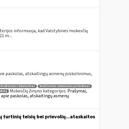
terijos informuoja, kad Valstybinės mokesčių
1 m....
e paskolas, atskaitingų asmenų įsiskolinimus,
kreditorinis reikalavimas
kreditorinio reikalavimo perleidimas
Mokesčių žinyno kategorijos:
Prašymai,
skolą
apie paskolas, atskaitingų asmenų
turtinių teisių bei prievolių...ataskaitos