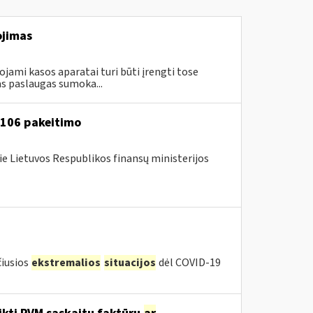
ojimas
ami kasos aparatai turi būti įrengti tose
s paslaugas sumoka...
A-106 pakeitimo
ie Lietuvos Respublikos finansų ministerijos
čiusios
ekstremalios
situacijos
dėl COVID-19