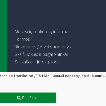
Mokesčių mokėtojų informacija
Formos
Rinkmenos / Atviri duomenys
Skaičiuoklės ir pagalbininkai
Sąskaitos ir įmokų kodai
Machine translation / VMI Машинный перевод / VMI Машин
Paieška