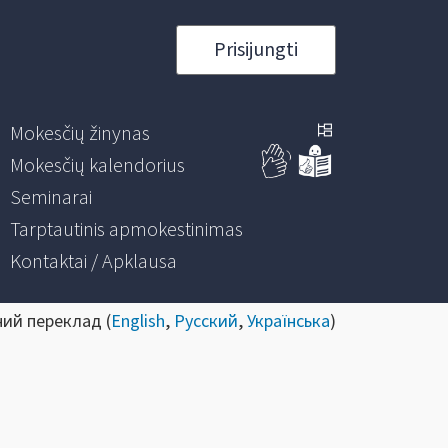
Prisijungti
Mokesčių žinynas
Mokesčių kalendorius
Seminarai
Tarptautinis apmokestinimas
Kontaktai / Apklausa
ний переклад (
English
,
Русский
,
Українська
)