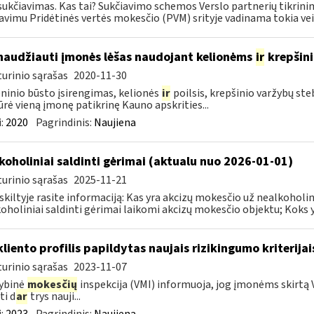
ukčiavimas. Kas tai? Sukčiavimo schemos Verslo partnerių tikrini
avimu Pridėtinės vertės mokesčio (PVM) srityje vadinama tokia veika
naudžiauti įmonės lėšas naudojant kelionėms
ir
krepšin
urinio sąrašas
2020-11-30
inio būsto įsirengimas, kelionės
ir
poilsis, krepšinio varžybų st
ūrė vieną įmonę patikrinę Kauno apskrities...
:
2020
Pagrindinis:
Naujiena
koholiniai saldinti gėrimai (aktualu nuo 2026-01-01)
urinio sąrašas
2025-11-21
 skiltyje rasite informaciją: Kas yra akcizų mokesčio už nealkohol
oholiniai saldinti gėrimai laikomi akcizų mokesčio objektu; Koks yr
kliento profilis papildytas naujais rizikingumo kriterijai
urinio sąrašas
2023-11-07
ybinė
mokesčių
inspekcija (VMI) informuoja, jog įmonėms skirtą V
ti d
ar
trys nauji...