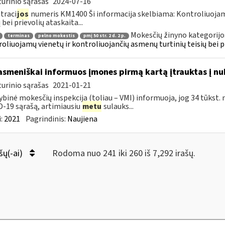
urinio sąrašas
2024-07-16
traci
jos
numeris KM1400 Ši informacija skelbiama: Kontroliuoja
 bei prievolių ataskaita...
Mokesčių žinyno kategorijo
terminas
pelno mokestis
pmį 50 str. 2 d. 2 p.
oliuojamų vienetų ir kontroliuojančių asmenų turtinių teisių bei p
asmeniškai informuos įmones pirmą kartą įtrauktas į nu
urinio sąrašas
2021-01-21
ybinė mokesčių inspekcija (toliau – VMI) informuoja, jog 34 tūkst. 
-19 sąrašą, artimiausiu
metu
sulauks...
:
2021
Pagrindinis:
Naujiena
šų(-ai)
Rodoma nuo 241 iki 260 iš 7,292 irašų.