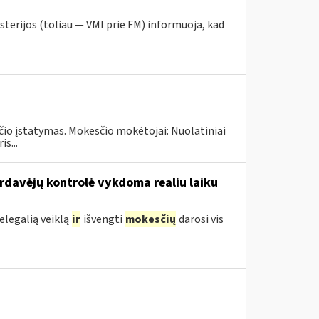
sterijos (toliau — VMI prie FM) informuoja, kad
čio įstatymas. Mokesčio mokėtojai: Nuolatiniai
s...
ardavėjų kontrolė vykdoma realiu laiku
legalią veiklą
ir
išvengti
mokesčių
darosi vis