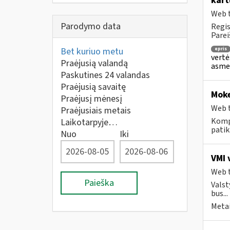
kart
Web t
Parodymo data
Regis
Parei
Bet kuriuo metu
epris
vertė
Praėjusią valandą
asmen
Paskutines 24 valandas
Praėjusią savaitę
Moke
Praėjusį mėnesį
Web t
Praėjusiais metais
Komp
Laikotarpyje…
patik
Nuo
Iki
VMI 
Web t
Paieška
Valst
bus...
Metai