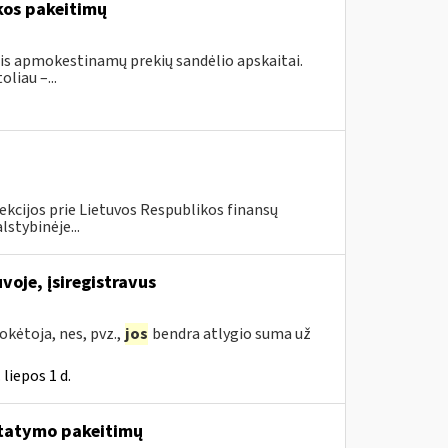
kos pakeitimų
ais apmokestinamų prekių sandėlio apskaitai.
liau –...
ekcijos prie Lietuvos Respublikos finansų
lstybinėje...
voje, įsiregistravus
kėtoja, nes, pvz.,
jos
bendra atlygio suma už
liepos 1 d.
tatymo pakeitimų