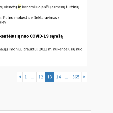
mų vienetų
ir
kontroliuojančių asmenų turtinių
s:
Pelno mokestis » Deklaravimas »
riev
kentėjusių nuo COVID-19 sąrašą
naujų įmonių, įtrauktų į 2021 m. nukentėjusių nuo
1
...
12
13
14
...
365