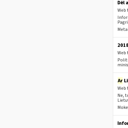
Dėl 
Web t
Infor
Pagri
Metai
2018
Web t
Polit
minis
Ar
Li
Web t
Ne, t
Lietu
Mokes
Info