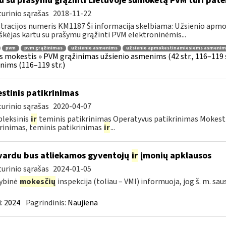
u su prašymu grąžinti Lietuvoje sumokėtą PVM turi pate
urinio sąrašas
2018-11-22
tracijos numeris KM1187 Ši informacija skelbiama: Užsienio ap
škėjas kartu su prašymu grąžinti PVM elektroninėmis...
pvm
pvm grąžinimas
užsienio asmenims
užsienio apmokestinamiesiems asmenim
s mokestis » PVM grąžinimas užsienio asmenims (42 str., 116–119
ims (116–119 str.)
stinis patikrinimas
urinio sąrašas
2020-04-07
leksinis
ir
teminis patikrinimas Operatyvus patikrinimas Mokesti
rinimas, teminis patikrinimas
ir
...
vardu bus atliekamos gyventojų
ir
įmonių apklausos
urinio sąrašas
2024-01-05
ybinė
mokesčių
inspekcija (toliau – VMI) informuoja, jog š. m. sau
:
2024
Pagrindinis:
Naujiena