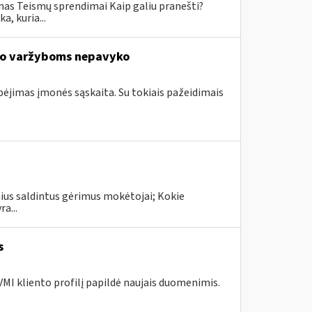
mas Teismų sprendimai Kaip galiu pranešti?
, kuria...
io varžyboms nepavyko
ebėjimas įmonės sąskaita. Su tokiais pažeidimais
inius saldintus gėrimus mokėtojai; Kokie
a...
s
MI kliento profilį papildė naujais duomenimis.