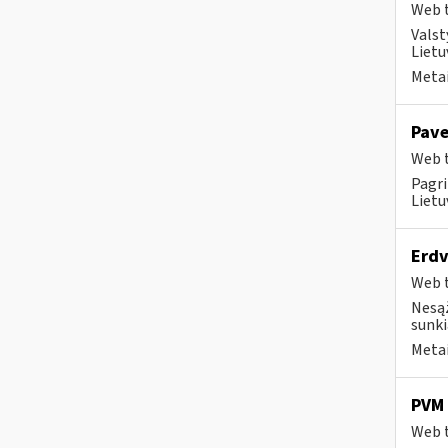
Web t
Valst
Lietu
Metai
Pave
Web t
Pagri
Lietu
Erdv
Web t
Nesąž
sunkia
Metai
PVM 
Web t