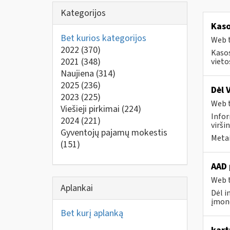
Kategorijos
Kaso
Bet kurios kategorijos
Web t
2022
(370)
Kasos
2021
(348)
vieto
Naujiena
(314)
2025
(236)
Dėl 
2023
(225)
Web t
Viešieji pirkimai
(224)
Infor
2024
(221)
virši
Gyventojų pajamų mokestis
Metai
(151)
AAD 
Web t
Aplankai
Dėl i
įmonė
Bet kurį aplanką