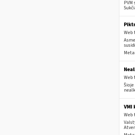
PVM s
Sukči
Pikt
Web t
Asmen
susid
Metai
Neal
Web t
Šioje
nealk
VMI 
Web t
Valst
Atver