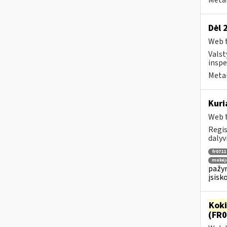
Metai
Dėl 
Web t
Valst
inspe
Metai
Kuri
Web t
Regis
dalyv
fr0711
mokėj
pažym
įsisk
Kok
(FR0