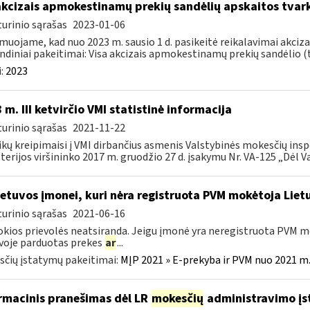
akcizais apmokestinamų prekių sandėlių apskaitos tvar
urinio sąrašas
2023-01-06
muojame, kad nuo 2023 m. sausio 1 d. pasikeitė reikalavimai akciz
ndiniai pakeitimai: Visa akcizais apmokestinamų prekių sandėlio (to
:
2023
 m. III ketvirčio VMI statistinė informacija
urinio sąrašas
2021-11-22
ikų kreipimaisi į VMI dirbančius asmenis Valstybinės mokesčių insp
terijos viršininko 2017 m. gruodžio 27 d. įsakymu Nr. VA-125 „Dėl Va
etuvos įmonei, kuri nėra registruota PVM mokėtoja Lietu
urinio sąrašas
2021-06-16
okios prievolės neatsiranda. Jeigu įmonė yra neregistruota PVM mo
voje parduotas prekes
ar
...
čių įstatymų pakeitimai:
MĮP 2021 » E-prekyba ir PVM nuo 2021 m. 
rmacinis pranešimas dėl LR
mokesčių
administravimo įs