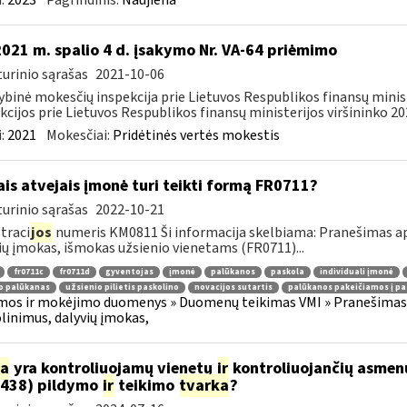
:
2023
Pagrindinis:
Naujiena
2021 m. spalio 4 d. įsakymo Nr. VA-64 priėmimo
urinio sąrašas
2021-10-06
ybinė mokesčių inspekcija prie Lietuvos Respublikos finansų minis
kcijos prie Lietuvos Respublikos finansų ministerijos viršininko 202
:
2021
Mokesčiai:
Pridėtinės vertės mokestis
ais atvejais įmonė turi teikti formą FR0711?
urinio sąrašas
2022-10-21
traci
jos
numeris KM0811 Ši informacija skelbiama: Pranešimas api
ių įmokas, išmokas užsienio vienetams (FR0711)...
fr0711c
fr0711d
gyventojas
įmonė
palūkanos
paskola
individuali įmonė
o palūkanas
užsienio pilietis paskolino
novacijos sutartis
palūkanos pakeičiamos į pa
os ir mokėjimo duomenys » Duomenų teikimas VMI » Pranešimas 
olinimus, dalyvių įmokas,
ia
yra kontroliuojamų vienetų
ir
kontroliuojančių asmenų 
438) pildymo
ir
teikimo
tvarka
?