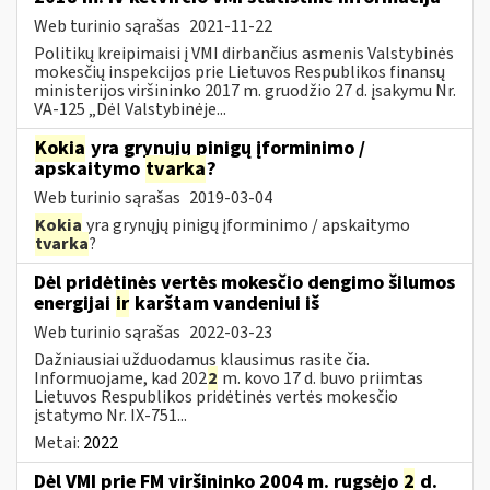
Web turinio sąrašas
2021-11-22
Politikų kreipimaisi į VMI dirbančius asmenis Valstybinės
mokesčių inspekcijos prie Lietuvos Respublikos finansų
ministerijos viršininko 2017 m. gruodžio 27 d. įsakymu Nr.
VA-125 „Dėl Valstybinėje...
Kokia
yra grynųjų pinigų įforminimo /
apskaitymo
tvarka
?
Web turinio sąrašas
2019-03-04
Kokia
yra grynųjų pinigų įforminimo / apskaitymo
tvarka
?
Dėl pridėtinės vertės mokesčio dengimo šilumos
energijai
ir
karštam vandeniui iš
Web turinio sąrašas
2022-03-23
Dažniausiai užduodamus klausimus rasite čia.
Informuojame, kad 202
2
m. kovo 17 d. buvo priimtas
Lietuvos Respublikos pridėtinės vertės mokesčio
įstatymo Nr. IX-751...
Metai:
2022
Dėl VMI prie FM viršininko 2004 m. rugsėjo
2
d.