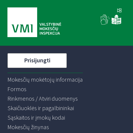
Prisijungti
Mokesčių mokėtojų informacija
Formos
Rinkmenos / Atviri duomenys
Skaičiuoklės ir pagalbininkai
Sąskaitos ir įmokų kodai
Mokesčių žinynas