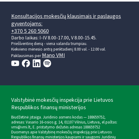
Konsultacijos mokesčių klausimais ir paslaugos
gyventojams:
+370 5 260 5060
Darbo laikas: I-IV 8.00-17.00, V 8.00-15.45.
Prieššventinę dieną - viena valanda trumpiau.
Kiekvieno mėnesio antrą penktadienį 8.00 val. - 12.00 val.
Mano VMI
Paklausimas per
Valstybinė mokesčių inspekcija prie Lietuvos
Respublikos finansų ministerijos
Biudžetinė įstaiga. Juridinio asmens kodas — 188659752,
adresas: Vasario 16-osios g. 14, 01107 Vilnius, Lietuva, el.paštas:
vmi@vmi.lt
, E. pristatymo dėžutės adresas 188659752
Duomenys apie Valstybinę mokesčių inspekciją prie Lietuvos
Respublikos finansų ministerijos kaupiami ir saugomi Juridinių