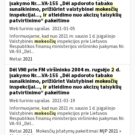
įsakymo Nr....VA-155 „Dėl apdoroto tabako
sunaikinimo, prižiūrint valstybinei
mokesčių
inspekcijai...,
ir
atleidimo nuo akcizų taisyklių
patvirtinimo“ pakeitimo
Web turinio sąrašas
2021-01-05
Informuojame, kad nuo 2021 m. sausio 1 d. įsigaliojo
Valstybinės
mokesčių
inspekcijos prie Lietuvos
Respublikos finansų ministerijos viršininko įsakymas Nr.
VA-93 „Dėl...
Metai:
2021
Dėl VMI prie FM viršininko 2004 m. rugsėjo
2
d.
įsakymo Nr....VA-155 „Dėl apdoroto tabako
sunaikinimo, prižiūrint Valstybinei
mokesčių
inspekcijai...,
ir
atleidimo nuo akcizų taisyklių
patvirtinimo“ pakeitimo
Web turinio sąrašas
2021-01-19
Informuojame, kad nuo 2021 m. sausio 1 d. įsigaliojo
Valstybinės
mokesčių
inspekcijos prie Lietuvos
Respublikos finansų ministerijos viršininko įsakymas Nr.
VA-93 „Dėl...
Metai:
2021
Mokesčių įstatymų pakeitimai:
MĮP 2021 »