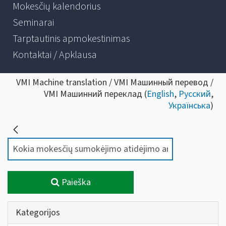
Mokesčių kalendorius
Seminarai
Tarptautinis apmokestinimas
Kontaktai / Apklausa
VMI Machine translation / VMI Машинный перевод /
VMI Машинний переклад (
English
,
Русский
,
Українська
)
Paieška
Kategorijos