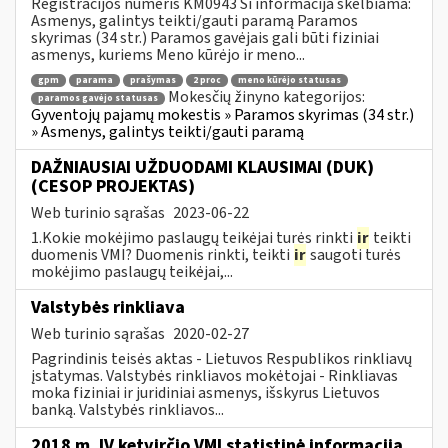
Registracijos numeris KM0943 Ši informacija skelbiama:
Asmenys, galintys teikti/gauti paramą Paramos
skyrimas (34 str.) Paramos gavėjais gali būti fiziniai
asmenys, kuriems Meno kūrėjo ir meno...
gpm
parama
prašymas
2 proc
meno kūrėjo statusas
Mokesčių žinyno kategorijos:
paramos gavėjo statusas
Gyventojų pajamų mokestis » Paramos skyrimas (34 str.)
» Asmenys, galintys teikti/gauti paramą
DAŽNIAUSIAI UŽDUODAMI KLAUSIMAI (DUK)
(CESOP PROJEKTAS)
Web turinio sąrašas
2023-06-22
1.Kokie mokėjimo paslaugų teikėjai turės rinkti
ir
teikti
duomenis VMI? Duomenis rinkti, teikti
ir
saugoti turės
mokėjimo paslaugų teikėjai,...
Valstybės rinkliava
Web turinio sąrašas
2020-02-27
Pagrindinis teisės aktas - Lietuvos Respublikos rinkliavų
įstatymas. Valstybės rinkliavos mokėtojai - Rinkliavas
moka fiziniai ir juridiniai asmenys, išskyrus Lietuvos
banką. Valstybės rinkliavos...
2018 m. IV ketvirčio VMI statistinė informacija