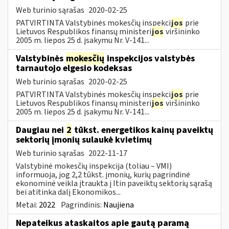
Web turinio sąrašas
2020-02-25
PATVIRTINTA Valstybinės mokesčių inspekci
jos
prie
Lietuvos Respublikos finansų ministeri
jos
viršininko
2005 m. liepos 25 d. įsakymu Nr. V-141...
Valstybinės
mokesčių
inspekcijos valstybės
tarnautojo elgesio kodeksas
Web turinio sąrašas
2020-02-25
PATVIRTINTA Valstybinės mokesčių inspekci
jos
prie
Lietuvos Respublikos finansų ministeri
jos
viršininko
2005 m. liepos 25 d. įsakymu Nr. V-141...
Daugiau nei
2
tūkst. energetikos kainų paveiktų
sektorių įmonių sulaukė kvietimų
Web turinio sąrašas
2022-11-17
Valstybinė mokesčių inspekcija (toliau – VMI)
informuoja, jog 2,2 tūkst. įmonių, kurių pagrindinė
ekonominė veikla įtraukta į Itin paveiktų sektorių sąrašą
bei atitinka dalį Ekonomikos...
Metai:
2022
Pagrindinis:
Naujiena
Nepateikus ataskaitos apie gautą paramą