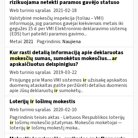
rizikuojama netekti paramos gavėjo statuso
Web turinio sąrašas
2021-02-18
Valstybinė mokesčių inspekcija (toliau – VMI)
informuoja, jog paramos gavėjai kiekvienais metais iki
gegužės 15 d. per VMI Elektroninio deklaravimo sistemą
(EDS) turi pateikti paramos gavimo...
Metai:
2021
Pagrindinis:
Naujiena
Kur rasti detalią informaciją apie deklaruotas
mokesčių
sumas, sumokėtus mokesčius...
ar
apskaičiuotus delspinigius?
Web turinio sąrašas
2019-03-22
Prisijungę prie Mano VMI sistemos
ir
užsisakę apskaitos
duomenų ataskaitas galite peržiūrėti detalius duomenis
apie Jūsų deklaruotų
ir
sumokėtų...
Loterijų
ir
lošimų mokestis
Web turinio sąrašas
2020-02-10
Pagrindinis teisės aktas - Lietuvos Respublikos loterijų
ir
lošimų mokesčio įstatymas. Mokesčio mokėtojai —
loterijų
ir
lošimų mokestį moka...