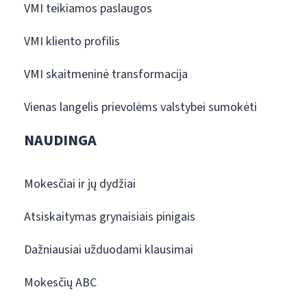
VMI teikiamos paslaugos
VMI kliento profilis
VMI skaitmeninė transformacija
Vienas langelis prievolėms valstybei sumokėti
NAUDINGA
Mokesčiai ir jų dydžiai
Atsiskaitymas grynaisiais pinigais
Dažniausiai užduodami klausimai
Mokesčių ABC