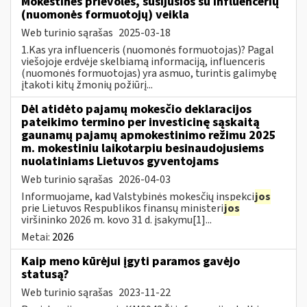
Mokestinės prievolės, susijusios su influencerių
(nuomonės formuotojų) veikla
Web turinio sąrašas
2025-03-18
1.Kas yra influenceris (nuomonės formuotojas)? Pagal
viešojoje erdvėje skelbiamą informaciją, influenceris
(nuomonės formuotojas) yra asmuo, turintis galimybę
įtakoti kitų žmonių požiūrį...
Dėl atidėto pajamų mokesčio deklaracijos
pateikimo termino per investicinę sąskaitą
gaunamų pajamų apmokestinimo režimu 2025
m. mokestiniu laikotarpiu besinaudojusiems
nuolatiniams Lietuvos gyventojams
Web turinio sąrašas
2026-04-03
Informuojame, kad Valstybinės mokesčių inspekci
jos
prie Lietuvos Respublikos finansų ministeri
jos
viršininko 2026 m. kovo 31 d. įsakymu[1]...
Metai:
2026
Kaip meno kūrėjui įgyti paramos gavėjo
statusą?
Web turinio sąrašas
2023-11-22