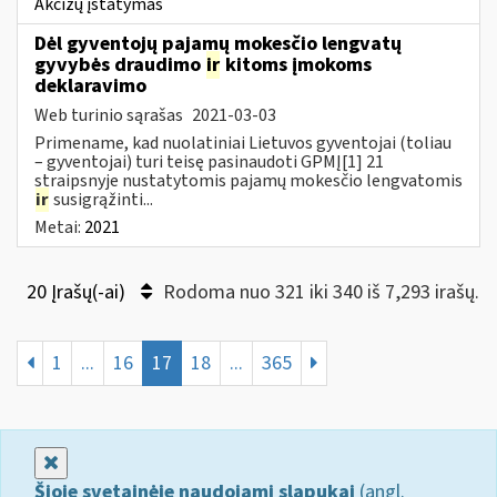
Akcizų įstatymas
Dėl gyventojų pajamų mokesčio lengvatų
gyvybės draudimo
ir
kitoms įmokoms
deklaravimo
Web turinio sąrašas
2021-03-03
Primename, kad nuolatiniai Lietuvos gyventojai (toliau
– gyventojai) turi teisę pasinaudoti GPMĮ[1] 21
straipsnyje nustatytomis pajamų mokesčio lengvatomis
ir
susigrąžinti...
Metai:
2021
20 Įrašų(-ai)
Rodoma nuo 321 iki 340 iš 7,293 irašų.
1
...
16
17
18
...
365
Uždaryti
Šioje svetainėje naudojami slapukai
(angl.