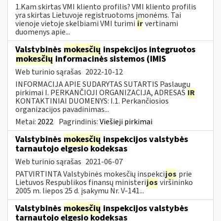
1.Kam skirtas VMI kliento profilis? VMI kliento profilis
yra skirtas Lietuvoje registruotoms įmonėms. Tai
vienoje vietoje skelbiami VMI turimi
ir
vertinami
duomenys apie...
Valstybinės
mokesčių
inspekcijos integruotos
mokesčių
informacinės sistemos (IMIS
Web turinio sąrašas
2022-10-12
INFORMACIJA APIE SUDARYTAS SUTARTIS Paslaugų
pirkimai I. PERKANČIOJI ORGANIZACIJA, ADRESAS
IR
KONTAKTINIAI DUOMENYS: I.1. Perkančiosios
organizacijos pavadinimas...
Metai:
2022
Pagrindinis:
Viešieji pirkimai
Valstybinės
mokesčių
inspekcijos valstybės
tarnautojo elgesio kodeksas
Web turinio sąrašas
2021-06-07
PATVIRTINTA Valstybinės mokesčių inspekci
jos
prie
Lietuvos Respublikos finansų ministeri
jos
viršininko
2005 m. liepos 25 d. įsakymu Nr. V-141...
Valstybinės
mokesčių
inspekcijos valstybės
tarnautojo elgesio kodeksas