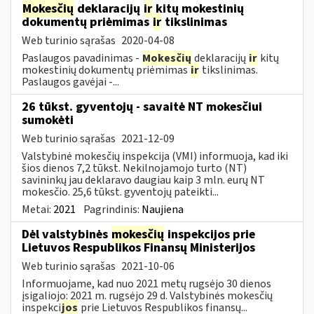
Mokesčių
deklaracijų
ir
kitų mokestinių
dokumentų priėmimas
ir
tikslinimas
Web turinio sąrašas
2020-04-08
Paslaugos pavadinimas -
Mokesčių
deklaracijų
ir
kitų
mokestinių dokumentų priėmimas
ir
tikslinimas.
Paslaugos gavėjai -...
26 tūkst. gyventojų - savaitė NT mokesčiui
sumokėti
Web turinio sąrašas
2021-12-09
Valstybinė mokesčių inspekcija (VMI) informuoja, kad iki
šios dienos 7,2 tūkst. Nekilnojamojo turto (NT)
savininkų jau deklaravo daugiau kaip 3 mln. eurų NT
mokesčio. 25,6 tūkst. gyventojų pateikti...
Metai:
2021
Pagrindinis:
Naujiena
Dėl valstybinės
mokesčių
inspekcijos prie
Lietuvos Respublikos Finansų Ministerijos
Web turinio sąrašas
2021-10-06
Informuojame, kad nuo 2021 metų rugsėjo 30 dienos
įsigaliojo: 2021 m. rugsėjo 29 d. Valstybinės mokesčių
inspekci
jos
prie Lietuvos Respublikos finansų...