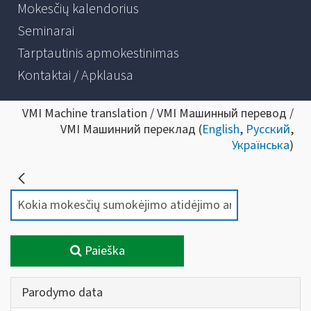
Mokesčių kalendorius
Seminarai
Tarptautinis apmokestinimas
Kontaktai / Apklausa
VMI Machine translation / VMI Машинный перевод /
VMI Машинний переклад (
English
,
Русский
,
Українська
)
Paieška
Parodymo data