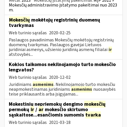
Metai:
2023
Mokesčių įstatymų pakeitimai:
MĮP 2021 »
Mokesčių administravimo įstatymo pakeitimai nuo 2023
m.
Mokesčių
mokėtojų registrinių duomenų
tvarkymas
Web turinio sąrašas
2020-02-25
Paslaugos pavadinimas Mokesčių mokėtojų registrinių
duomenų tvarkymas. Paslaugos gavėjai Lietuvos
juridiniai asmenys, užsienio juridinių asmenų filialai
ir
atstovybės...
Kokios taikomos nekilnojamojo turto mokesčio
lengvatos?
Web turinio sąrašas
2020-12-02
Juridiniams
asmenims
. Nekilnojamojo turto mokesčiu
neapmokestinamas juridiniams
asmenims
nuosavybės
teise priklausantis arba įsigyjamas...
Mokestinių nepriemokų dengimo
mokesčių
permokų
ir
/
ar
mokesčio skirtumo
sąskaitose...esančiomis sumomis
tvarka
Web turinio sąrašas
2021-03-18