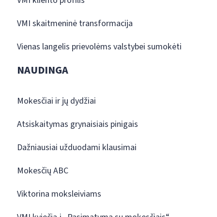
VMI kliento profilis
VMI skaitmeninė transformacija
Vienas langelis prievolėms valstybei sumokėti
NAUDINGA
Mokesčiai ir jų dydžiai
Atsiskaitymas grynaisiais pinigais
Dažniausiai užduodami klausimai
Mokesčių ABC
Viktorina moksleiviams