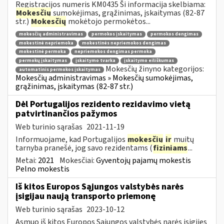
Registracijos numeris KM0435 Ši informacija skelbiama:
Mokesčių
sumokėjimas, grąžinimas, įskaitymas (82-87
str.)
Mokesčių
mokėtojo permokėtos...
mokesčių administravimas
permokos įskaitymas
permokos dengimas
mokestinė nepriemoka
mokestinės nepriemokos dengimas
mokestinė permoka
nepriemokos dengimas permoka
permokų įskaitymas
įskaitymo tvarka
įskaitymo eiliškumas
Mokesčių žinyno kategorijos:
automatinis permokos įskaitymas
Mokesčių administravimas » Mokesčių sumokėjimas,
grąžinimas, įskaitymas (82-87 str.)
Dėl Portugalijos rezidento rezidavimo vietą
patvirtinančios pažymos
Web turinio sąrašas
2021-11-19
Informuojame, kad Portugalijos
mokesčių
ir
muitų
tarnyba pranešė, jog savo rezidentams (
fiziniams
...
Metai:
2021
Mokesčiai:
Gyventojų pajamų mokestis
Pelno mokestis
Iš kitos Europos Sąjungos valstybės narės
įsigijau naują transporto priemonę
Web turinio sąrašas
2023-10-12
Asmuo iš kitos Europos Sąjungos valstybės narės įsigijęs