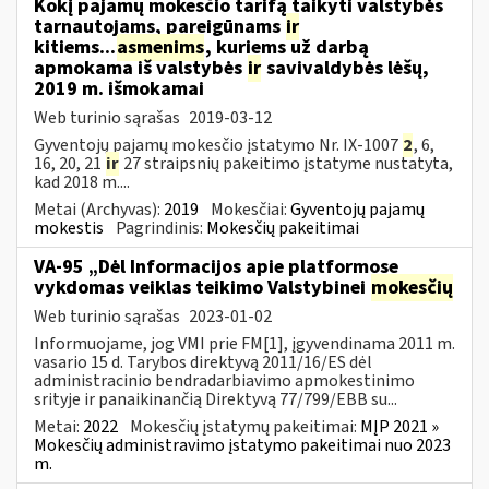
Kokį pajamų mokesčio tarifą taikyti valstybės
tarnautojams, pareigūnams
ir
kitiems...
asmenims
, kuriems už darbą
apmokama iš valstybės
ir
savivaldybės lėšų,
2019 m. išmokamai
Web turinio sąrašas
2019-03-12
Gyventojų pajamų mokesčio įstatymo Nr. IX-1007
2
, 6,
16, 20, 21
ir
27 straipsnių pakeitimo įstatyme nustatyta,
kad 2018 m....
Metai (Archyvas):
2019
Mokesčiai:
Gyventojų pajamų
mokestis
Pagrindinis:
Mokesčių pakeitimai
VA-95 „Dėl Informacijos apie platformose
vykdomas veiklas teikimo Valstybinei
mokesčių
Web turinio sąrašas
2023-01-02
Informuojame, jog VMI prie FM[1], įgyvendinama 2011 m.
vasario 15 d. Tarybos direktyvą 2011/16/ES dėl
administracinio bendradarbiavimo apmokestinimo
srityje ir panaikinančią Direktyvą 77/799/EBB su...
Metai:
2022
Mokesčių įstatymų pakeitimai:
MĮP 2021 »
Mokesčių administravimo įstatymo pakeitimai nuo 2023
m.