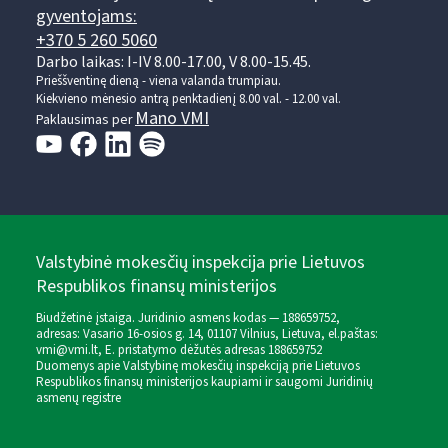
gyventojams:
+370 5 260 5060
Darbo laikas: I-IV 8.00-17.00, V 8.00-15.45.
Prieššventinę dieną - viena valanda trumpiau.
Kiekvieno mėnesio antrą penktadienį 8.00 val. - 12.00 val.
Mano VMI
Paklausimas per
Valstybinė mokesčių inspekcija prie Lietuvos
Respublikos finansų ministerijos
Biudžetinė įstaiga. Juridinio asmens kodas — 188659752,
adresas: Vasario 16-osios g. 14, 01107 Vilnius, Lietuva, el.paštas:
vmi@vmi.lt
, E. pristatymo dėžutės adresas 188659752
Duomenys apie Valstybinę mokesčių inspekciją prie Lietuvos
Respublikos finansų ministerijos kaupiami ir saugomi Juridinių
asmenų registre