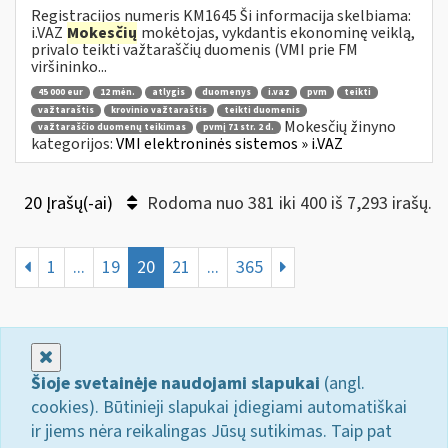
Registracijos numeris KM1645 Ši informacija skelbiama:
i.VAZ
Mokesčių
mokėtojas, vykdantis ekonominę veiklą,
privalo teikti važtaraščių duomenis (VMI prie FM
viršininko...
45 000 eur
12 mėn.
atlygis
duomenys
i.vaz
pvm
teikti
važtaraštis
krovinio važtaraštis
teikti duomenis
Mokesčių žinyno
važtaraščio duomenų teikimas
pvmį 71 str. 2 d.
kategorijos:
VMI elektroninės sistemos » i.VAZ
20 Įrašų(-ai)
Rodoma nuo 381 iki 400 iš 7,293 irašų.
1
...
19
20
21
...
365
Uždaryti
Šioje svetainėje naudojami slapukai
(angl.
cookies). Būtinieji slapukai įdiegiami automatiškai
ir jiems nėra reikalingas Jūsų sutikimas. Taip pat