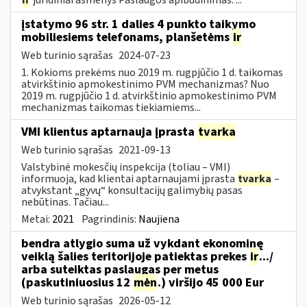
įstatymo 96 str. 1 dalies 4 punkto taikymo
mobiliesiems telefonams, planšetėms
ir
Web turinio sąrašas
2024-07-23
1. Kokioms prekėms nuo 2019 m. rugpjūčio 1 d. taikomas
atvirkštinio apmokestinimo PVM mechanizmas? Nuo
2019 m. rugpjūčio 1 d. atvirkštinio apmokestinimo PVM
mechanizmas taikomas tiekiamiems...
VMI klientus aptarnauja įprasta
tvarka
Web turinio sąrašas
2021-09-13
Valstybinė mokesčių inspekcija (toliau – VMI)
informuoja, kad klientai aptarnaujami įprasta
tvarka
–
atvykstant „gyvų“ konsultacijų galimybių pasas
nebūtinas. Tačiau...
Metai:
2021
Pagrindinis:
Naujiena
bendra atlygio suma už vykdant ekonominę
veiklą šalies teritorijoje patiektas prekes
ir
.../
arba suteiktas paslaugas per metus
(paskutiniuosius 12
mėn
.) viršijo 45 000 Eur
Web turinio sąrašas
2026-05-12