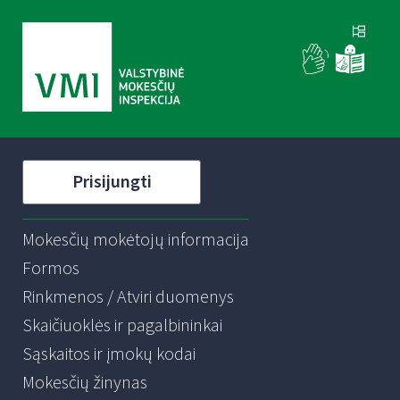
Prisijungti
Mokesčių mokėtojų informacija
Formos
Rinkmenos / Atviri duomenys
Skaičiuoklės ir pagalbininkai
Sąskaitos ir įmokų kodai
Mokesčių žinynas