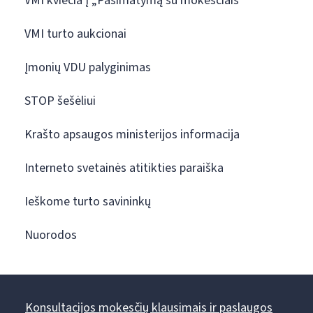
VMI kviečia į „Pasimatymą su mokesčiais“
VMI turto aukcionai
Įmonių VDU palyginimas
STOP šešėliui
Krašto apsaugos ministerijos informacija
Interneto svetainės atitikties paraiška
Ieškome turto savininkų
Nuorodos
Konsultacijos mokesčių klausimais ir paslaugos