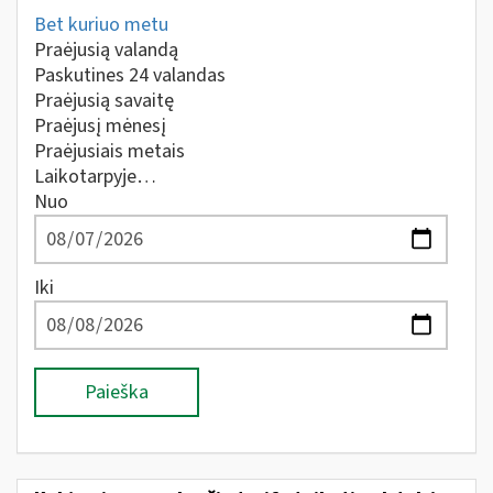
Bet kuriuo metu
Praėjusią valandą
Paskutines 24 valandas
Praėjusią savaitę
Praėjusį mėnesį
Praėjusiais metais
Laikotarpyje…
Nuo
Iki
Paieška