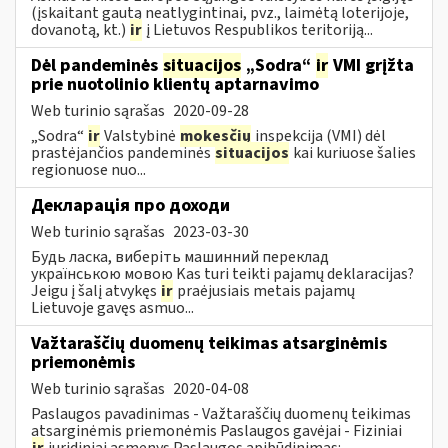
(įskaitant gautą neatlygintinai, pvz., laimėtą loterijoje,
dovanotą, kt.)
ir
į Lietuvos Respublikos teritoriją...
Dėl pandeminės
situacijos
„Sodra“
ir
VMI grįžta
prie nuotolinio klientų aptarnavimo
Web turinio sąrašas
2020-09-28
„Sodra“
ir
Valstybinė
mokesčių
inspekcija (VMI) dėl
prastėjančios pandeminės
situacijos
kai kuriuose šalies
regionuose nuo...
Декларація про доходи
Web turinio sąrašas
2023-03-30
Будь ласка, виберіть машинний переклад
українською мовою Kas turi teikti pajamų deklaracijas?
Jeigu į šalį atvykęs
ir
praėjusiais metais pajamų
Lietuvoje gavęs asmuo...
Važtaraščių duomenų teikimas atsarginėmis
priemonėmis
Web turinio sąrašas
2020-04-08
Paslaugos pavadinimas - Važtaraščių duomenų teikimas
atsarginėmis priemonėmis Paslaugos gavėjai - Fiziniai
ir
juridiniai asmenys Paslaugos apibūdinimas: ...