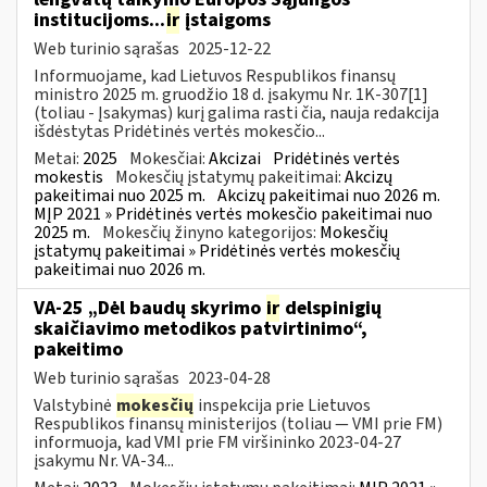
institucijoms...
ir
įstaigoms
Web turinio sąrašas
2025-12-22
Informuojame, kad Lietuvos Respublikos finansų
ministro 2025 m. gruodžio 18 d. įsakymu Nr. 1K-307[1]
(toliau - Įsakymas) kurį galima rasti čia, nauja redakcija
išdėstytas Pridėtinės vertės mokesčio...
Metai:
2025
Mokesčiai:
Akcizai
Pridėtinės vertės
mokestis
Mokesčių įstatymų pakeitimai:
Akcizų
pakeitimai nuo 2025 m.
Akcizų pakeitimai nuo 2026 m.
MĮP 2021 » Pridėtinės vertės mokesčio pakeitimai nuo
2025 m.
Mokesčių žinyno kategorijos:
Mokesčių
įstatymų pakeitimai » Pridėtinės vertės mokesčių
pakeitimai nuo 2026 m.
VA-25 „Dėl baudų skyrimo
ir
delspinigių
skaičiavimo metodikos patvirtinimo“,
pakeitimo
Web turinio sąrašas
2023-04-28
Valstybinė
mokesčių
inspekcija prie Lietuvos
Respublikos finansų ministerijos (toliau ― VMI prie FM)
informuoja, kad VMI prie FM viršininko 2023-04-27
įsakymu Nr. VA-34...