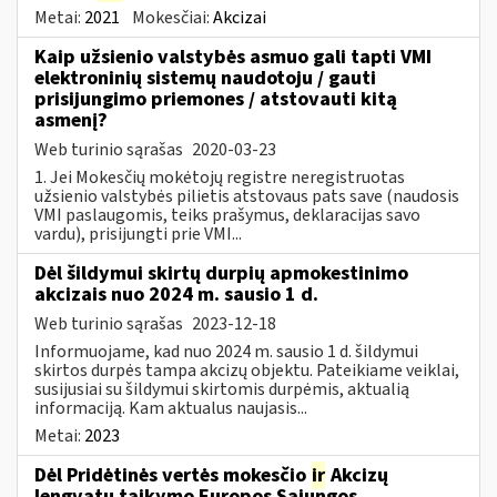
Metai:
2021
Mokesčiai:
Akcizai
Kaip užsienio valstybės asmuo gali tapti VMI
elektroninių sistemų naudotoju / gauti
prisijungimo priemones / atstovauti kitą
asmenį?
Web turinio sąrašas
2020-03-23
1. Jei Mokesčių mokėtojų registre neregistruotas
užsienio valstybės pilietis atstovaus pats save (naudosis
VMI paslaugomis, teiks prašymus, deklaracijas savo
vardu), prisijungti prie VMI...
Dėl šildymui skirtų durpių apmokestinimo
akcizais nuo 2024 m. sausio 1 d.
Web turinio sąrašas
2023-12-18
Informuojame, kad nuo 2024 m. sausio 1 d. šildymui
skirtos durpės tampa akcizų objektu. Pateikiame veiklai,
susijusiai su šildymui skirtomis durpėmis, aktualią
informaciją. Kam aktualus naujasis...
Metai:
2023
Dėl Pridėtinės vertės mokesčio
ir
Akcizų
lengvatų taikymo Europos Sąjungos