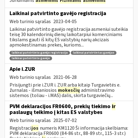
Juridiniams
asmenims
Fiziniams
asmenims
Laikinai patvirtinto gavėjo registracija
Web turinio sąrašas
2023-04-05
Laikinai patvirtinto gavėjo registracija asmeniui suteikia
teisę 30 kalendorinių dienų laikotarpiui komerciniams
tikslams gauti iš kitų ES valstybių narių akcizais
apmokestinamas prekes, kurioms...
laikinai patvirtinto gavėjo registracija
laikinai patvirtintas gavėjas
laikinai patvirtinto gavėjo
Apie i.ZUR
Web turinio sąrašas
2021-06-28
Prisijungti prie i.ZUR i. ZUR arba kitaip Turgavietės e.
žurnalas - išmaniosios
mokesčių
administravimo
sistemos (toliau - i.MAS) dalis, skirta turgaviečių...
PVM deklaracijos FR0600, prekių tiekimo
ir
paslaugų teikimo į kitas ES valstybes
Web turinio sąrašas
2025-07-02
Registraci
jos
numeris KM1120 Ši informacija skelbiama:
PVM deklaracija FR0600 (84-86 str., 88-89 str., 115-3 str.)