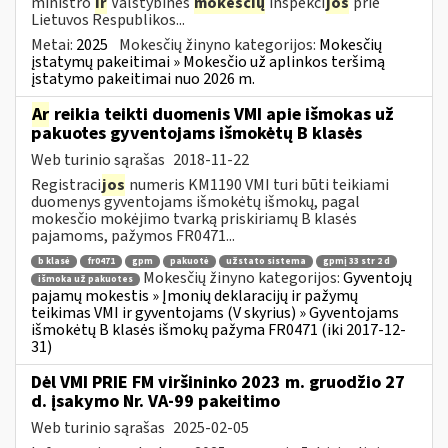
ministro
ir
Valstybinės
mokesčių
inspekci
jos
prie
Lietuvos Respublikos...
Metai:
2025
Mokesčių žinyno kategorijos:
Mokesčių
įstatymų pakeitimai » Mokesčio už aplinkos teršimą
įstatymo pakeitimai nuo 2026 m.
Ar
reikia teikti duomenis VMI apie išmokas už
pakuotes gyventojams išmokėtų B klasės
Web turinio sąrašas
2018-11-22
Registraci
jos
numeris KM1190 VMI turi būti teikiami
duomenys gyventojams išmokėtų išmokų, pagal
mokesčio mokėjimo tvarką priskiriamų B klasės
pajamoms, pažymos FR0471...
b klasė
fr0471
gpm
pakuotė
užstato sistema
gpmį 33 str 2 d
Mokesčių žinyno kategorijos:
Gyventojų
išmoka už pakuotes
pajamų mokestis » Įmonių deklaracijų ir pažymų
teikimas VMI ir gyventojams (V skyrius) » Gyventojams
išmokėtų B klasės išmokų pažyma FR0471 (iki 2017-12-
31)
Dėl VMI PRIE FM viršininko 2023 m. gruodžio 27
d. įsakymo Nr. VA-99 pakeitimo
Web turinio sąrašas
2025-02-05