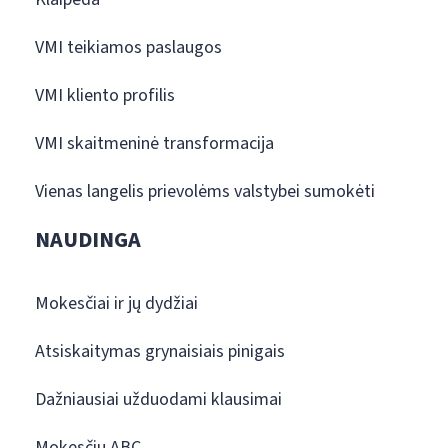
VMI teikiamos paslaugos
VMI kliento profilis
VMI skaitmeninė transformacija
Vienas langelis prievolėms valstybei sumokėti
NAUDINGA
Mokesčiai ir jų dydžiai
Atsiskaitymas grynaisiais pinigais
Dažniausiai užduodami klausimai
Mokesčių ABC