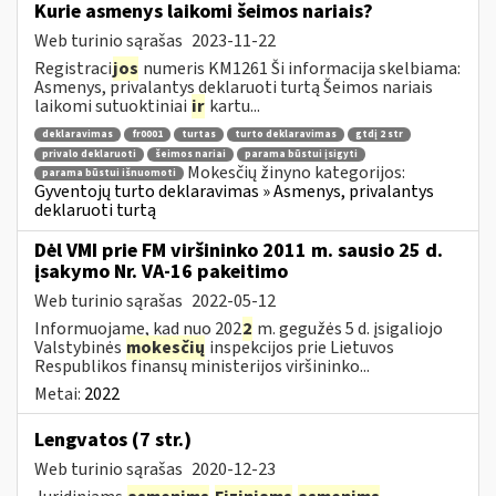
Kurie asmenys laikomi šeimos nariais?
Web turinio sąrašas
2023-11-22
Registraci
jos
numeris KM1261 Ši informacija skelbiama:
Asmenys, privalantys deklaruoti turtą Šeimos nariais
laikomi sutuoktiniai
ir
kartu...
deklaravimas
fr0001
turtas
turto deklaravimas
gtdį 2 str
privalo deklaruoti
šeimos nariai
parama būstui įsigyti
Mokesčių žinyno kategorijos:
parama būstui išnuomoti
Gyventojų turto deklaravimas » Asmenys, privalantys
deklaruoti turtą
Dėl VMI prie FM viršininko 2011 m. sausio 25 d.
įsakymo Nr. VA-16 pakeitimo
Web turinio sąrašas
2022-05-12
Informuojame, kad nuo 202
2
m. gegužės 5 d. įsigaliojo
Valstybinės
mokesčių
inspekcijos prie Lietuvos
Respublikos finansų ministerijos viršininko...
Metai:
2022
Lengvatos (7 str.)
Web turinio sąrašas
2020-12-23