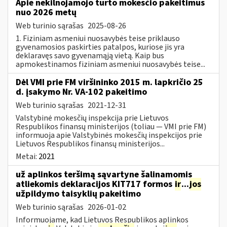
Apie nekilnojamojo turto mokesčio pakeitimus
nuo 2026 metų
Web turinio sąrašas
2025-08-26
1. Fiziniam asmeniui nuosavybės teise priklauso
gyvenamosios paskirties patalpos, kuriose jis yra
deklaravęs savo gyvenamąją vietą. Kaip bus
apmokestinamos fiziniam asmeniui nuosavybės teise...
Dėl VMI prie FM viršininko 2015 m. lapkričio 25
d. įsakymo Nr. VA-102 pakeitimo
Web turinio sąrašas
2021-12-31
Valstybinė mokesčių inspekcija prie Lietuvos
Respublikos finansų ministerijos (toliau ― VMI prie FM)
informuoja apie Valstybinės mokesčių inspekcijos prie
Lietuvos Respublikos finansų ministerijos...
Metai:
2021
už aplinkos teršimą sąvartyne šalinamomis
atliekomis deklaracijos KIT717 formos
ir
...
jos
užpildymo taisyklių pakeitimo
Web turinio sąrašas
2026-01-02
Informuojame, kad Lietuvos Respublikos aplinkos