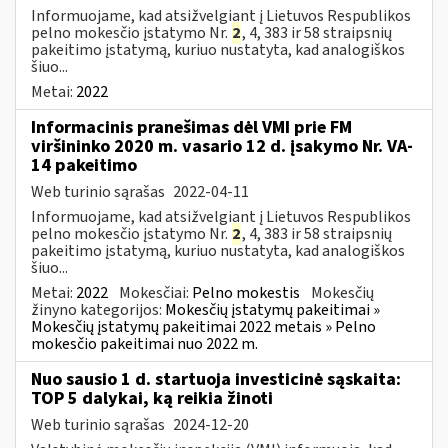
Informuojame, kad atsižvelgiant į Lietuvos Respublikos
pelno mokesčio įstatymo Nr.
2
, 4, 383 ir 58 straipsnių
pakeitimo įstatymą, kuriuo nustatyta, kad analogiškos
šiuo...
Metai:
2022
Informacinis pranešimas dėl VMI prie FM
viršininko 2020 m. vasario 12 d. įsakymo Nr. VA-
14 pakeitimo
Web turinio sąrašas
2022-04-11
Informuojame, kad atsižvelgiant į Lietuvos Respublikos
pelno mokesčio įstatymo Nr.
2
, 4, 383 ir 58 straipsnių
pakeitimo įstatymą, kuriuo nustatyta, kad analogiškos
šiuo...
Metai:
2022
Mokesčiai:
Pelno mokestis
Mokesčių
žinyno kategorijos:
Mokesčių įstatymų pakeitimai »
Mokesčių įstatymų pakeitimai 2022 metais » Pelno
mokesčio pakeitimai nuo 2022 m.
Nuo sausio 1 d. startuoja investicinė sąskaita:
TOP 5 dalykai, ką reikia žinoti
Web turinio sąrašas
2024-12-20