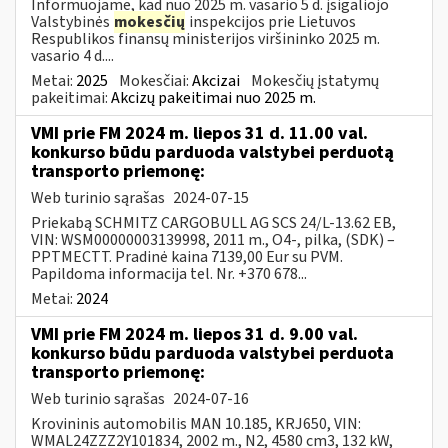
Informuojame, kad nuo 2025 m. vasario 5 d. įsigaliojo
Valstybinės
mokesčių
inspekcijos prie Lietuvos
Respublikos finansų ministerijos viršininko 2025 m.
vasario 4 d....
Metai:
2025
Mokesčiai:
Akcizai
Mokesčių įstatymų
pakeitimai:
Akcizų pakeitimai nuo 2025 m.
VMI prie FM 2024 m. liepos 31 d. 11.00 val.
konkurso būdu parduoda valstybei perduotą
transporto priemonę:
Web turinio sąrašas
2024-07-15
Priekabą SCHMITZ CARGOBULL AG SCS 24/L-13.62 EB,
VIN: WSM00000003139998, 2011 m., O4-, pilka, (SDK) –
PPTMECTT. Pradinė kaina 7139,00 Eur su PVM.
Papildoma informacija tel. Nr. +370 678...
Metai:
2024
VMI prie FM 2024 m. liepos 31 d. 9.00 val.
konkurso būdu parduoda valstybei perduota
transporto priemonę:
Web turinio sąrašas
2024-07-16
Krovininis automobilis MAN 10.185, KRJ650, VIN:
WMAL24ZZZ2Y101834, 2002 m., N2, 4580 cm3, 132 kW,