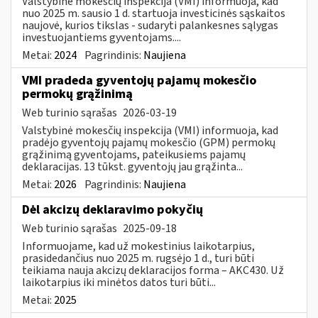
Valstybinė mokesčių inspekcija (VMI) informuoja, kad
nuo 2025 m. sausio 1 d. startuoja investicinės sąskaitos
naujovė, kurios tikslas - sudaryti palankesnes sąlygas
investuojantiems gyventojams....
Metai:
2024
Pagrindinis:
Naujiena
VMI pradeda gyventojų pajamų mokesčio
permokų grąžinimą
Web turinio sąrašas
2026-03-19
Valstybinė mokesčių inspekcija (VMI) informuoja, kad
pradėjo gyventojų pajamų mokesčio (GPM) permokų
grąžinimą gyventojams, pateikusiems pajamų
deklaracijas. 13 tūkst. gyventojų jau grąžinta...
Metai:
2026
Pagrindinis:
Naujiena
​​​​​​​Dėl akcizų deklaravimo pokyčių
Web turinio sąrašas
2025-09-18
Informuojame, kad už mokestinius laikotarpius,
prasidedančius nuo 2025 m. rugsėjo 1 d., turi būti
teikiama nauja akcizų deklaracijos forma – AKC430. Už
laikotarpius iki minėtos datos turi būti...
Metai:
2025