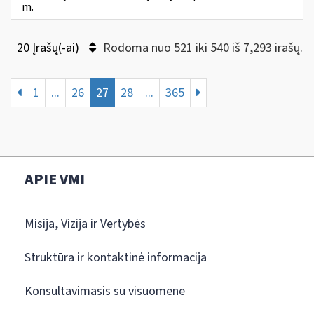
m.
20 Įrašų(-ai)
Rodoma nuo 521 iki 540 iš 7,293 irašų.
1
...
26
27
28
...
365
APIE VMI
Misija, Vizija ir Vertybės
Struktūra ir kontaktinė informacija
Konsultavimasis su visuomene