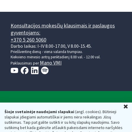
Konsultacijos mokesčių klausimais ir paslaugos
gyventojams:
+370 5 260 5060
Darbo laikas: I-IV 8.00-17.00, V 8.00-15.45.
Prieššventinę dieną - viena valanda trumpiau.
Kiekvieno mėnesio antrą penktadienį 8.00 val. - 12.00 val.
Mano VMI
Paklausimas per
Valstybinė mokesčių inspekcija prie Lietuvos
U
Respublikos finansų ministerijos
Šioje svetainėje naudojami slapukai
(angl. cookies). Būtinieji
slapukai įdiegiami automatiškai ir jiems nėra reikalingas Jūsų
Biudžetinė įstaiga. Juridinio asmens kodas — 188659752,
sutikimas. Taip pat galite sutikti ir su kitų slapukų naudojimu. Savo
adresas: Vasario 16-osios g. 14, 01107 Vilnius, Lietuva, el.paštas:
sutikimą bet kada galėsite atšaukti pakeisdami interneto naršyklės
vmi@vmi.lt
, E. pristatymo dėžutės adresas 188659752