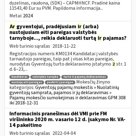
dyzelinas, raudona, (SDK) – CAPMHNCF. Pradinė kaina
11543,40 Eur su PVM. Papildoma informacija...
Metai:
2024
Ar
gyventojui, pradėjusiam
ir
(arba)
nustojusiam eiti pareigas valstybės
tarnyboje..., reikia deklaruoti turtą
ir
pajamas?
Web turinio sąrašas
2018-11-22
Registracijos numeris KM0134 Kandidatai į valstybės
tarnautojo pareigas, taip pat į visas kitas pareigas,
nurodytas Gyventojų turto deklaravimo įstatymo
2
str. 1
d. 6–23,...
kandidatai
valstybės tarnyba
turto ir pajamų deklaravimas
Mokesčių žinyno
nustoję eiti pareigas
paskirti į pareigas
kategorijos:
Gyventojų pajamų mokestis » Nuolatinių
gyventojų samprata, pajamos ir jų deklaravimas »
Pajamų mokesčio sumokėjimas ir deklaravimas GPM 308
iki 2018-12-31
Informacinis pranešimas dėl VMI prie FM
viršininko 2020 m. vasario 12 d. įsakymo Nr. VA-
14 pakeitimo
Web turinio sąrašas
2022-04-04