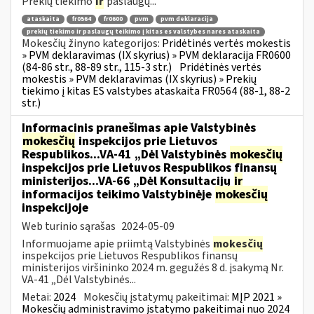
Prekių tiekimo
ir
paslaugų...
ataskaita
fr0564
fr0600
pvm
pvm deklaracija
prekių tiekimo ir paslaugų teikimo į kitas es valstybes nares ataskaita
Mokesčių žinyno kategorijos:
Pridėtinės vertės mokestis
» PVM deklaravimas (IX skyrius) » PVM deklaracija FR0600
(84-86 str., 88-89 str., 115-3 str.)
Pridėtinės vertės
mokestis » PVM deklaravimas (IX skyrius) » Prekių
tiekimo į kitas ES valstybes ataskaita FR0564 (88-1, 88-2
str.)
Informacinis pranešimas apie Valstybinės
mokesčių
inspekcijos prie Lietuvos
Respublikos...VA-41 „Dėl Valstybinės
mokesčių
inspekcijos prie Lietuvos Respublikos finansų
ministerijos...VA-66 „Dėl Konsultacijų
ir
informacijos teikimo Valstybinėje
mokesčių
inspekcijoje
Web turinio sąrašas
2024-05-09
Informuojame apie priimtą Valstybinės
mokesčių
inspekcijos prie Lietuvos Respublikos finansų
ministerijos viršininko 2024 m. gegužės 8 d. įsakymą Nr.
VA-41 „Dėl Valstybinės...
Metai:
2024
Mokesčių įstatymų pakeitimai:
MĮP 2021 »
Mokesčių administravimo įstatymo pakeitimai nuo 2024