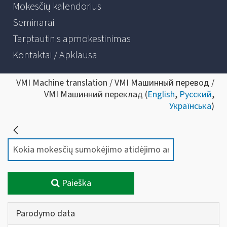
Mokesčių kalendorius
Seminarai
Tarptautinis apmokestinimas
Kontaktai / Apklausa
VMI Machine translation / VMI Машинный перевод /
VMI Машинний переклад (
English
,
Русский
,
Українська
)
Paieška
Parodymo data