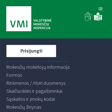
Prisijungti
Mokesčių mokėtojų informacija
Formos
Rinkmenos / Atviri duomenys
Skaičiuoklės ir pagalbininkai
Sąskaitos ir įmokų kodai
Mokesčių žinynas