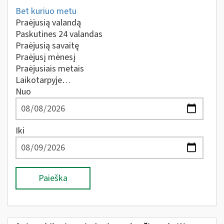
Bet kuriuo metu
Praėjusią valandą
Paskutines 24 valandas
Praėjusią savaitę
Praėjusį mėnesį
Praėjusiais metais
Laikotarpyje…
Nuo
Iki
Paieška