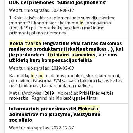
DUK dėl priemonės "Subsidijos įmonėms"
Web turinio sąrašas
2020-08-12
1. Koks teisės aktas reglamentuoja subsidijų skyrimą
įmonėms? Ekonomikos skatinimo
ir
koronaviruso
(Covid-19) plitimo sukeltų pasekmių mažinimo
priemonių plano priemonės...
Kokia
tvarka
lengvatinis PVM tarifas taikomas
medienos produktams (įskaitant malkas...), kai
jie parduodami
fiziniams
asmenims
, kuriems
už kietą kurą kompensacijas teikia
Web turinio sąrašas
2019-03-08
Kai malkų
ir
/
ar
medienos produktų, skirtų kūrenimui,
pardavimui išrašoma PVM sąskaita faktūra (kasos kvitas
neišduodamas), tai parduodamų malkų /...
Metai (Archyvas):
2019
Mokesčiai:
Pridėtinės vertės
mokestis
Pagrindinis:
Mokesčių pakeitimai
Informacinis pranešimas dėl
Mokesčių
administravimo įstatymo, Valstybinio
socialinio
Web turinio sąrašas
2022-12-27