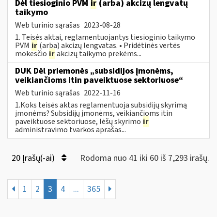
Dėl tiesioginio PVM
ir
(arba) akcizų lengvatų
taikymo
Web turinio sąrašas
2023-08-28
1. Teisės aktai, reglamentuojantys tiesioginio taikymo
PVM
ir
(arba) akcizų lengvatas. • Pridėtinės vertės
mokesčio
ir
akcizų taikymo prekėms...
DUK Dėl priemonės „subsidijos įmonėms,
veikiančioms itin paveiktuose sektoriuose“
Web turinio sąrašas
2022-11-16
1.Koks teisės aktas reglamentuoja subsidijų skyrimą
įmonėms? Subsidijų įmonėms, veikiančioms itin
paveiktuose sektoriuose, lėšų skyrimo
ir
administravimo tvarkos aprašas...
20 Įrašų(-ai)
Rodoma nuo 41 iki 60 iš 7,293 irašų.
1
2
3
4
...
365