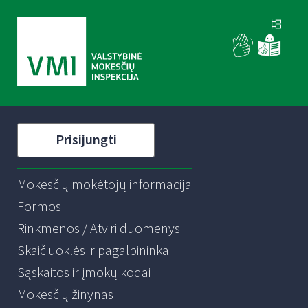
Prisijungti
Mokesčių mokėtojų informacija
Formos
Rinkmenos / Atviri duomenys
Skaičiuoklės ir pagalbininkai
Sąskaitos ir įmokų kodai
Mokesčių žinynas