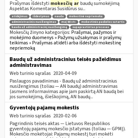
Prašymas išdėstyti
mokesčių
ar
baudų sumokėjimą
Aspektas Komentaras Susidūrus su...
atidėjimas
išdėstymas
nauda
mokestinė nepriemoka
administracinis nusižengimas
maį 88 str.
mokestinės paskolos sutartis
bauda už administracinį nusižengimą
supaprastintas procesas
Mokesčių žinyno kategorijos:
Prašymai, pažymos ir
mokėjimo duomenys » Pažymų užsakymas ir prašymų
teikimas » Prašymas atidėti arba išdėstyti mokestinę
nepriemoką
Baudų už administracinius teisės pažeidimus
administravimas
Web turinio sąrašas
2020-04-09
Paslaugos pavadinimas - Baudų už administracinius
nusižengimus (toliau — AN baudų) administravimas
(asmens informavimas apie jam paskirtą AN baudą bei
jos sumokėjimą, išieškojimą, AN baudų...
Gyventojų pajamų mokestis
Web turinio sąrašas
2020-02-06
Pagrindinis teisės aktas — Lietuvos Respublikos
gyventojų pajamų mokesčio įstatymas (toliau — GPMĮ).
Mokesčio mokėtojai: Pajamų mokestį turi mokėti