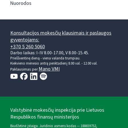
Nuorodos
Konsultacijos mokesčių klausimais ir paslaugos
gyventojams:
+370 5 260 5060
Darbo laikas: I-IV 8.00-17.00, V 8.00-15.45.
Prieššventinę dieną - viena valanda trumpiau.
Kiekvieno mėnesio antrą penktadienį 8.00 val. - 12.00 val.
Mano VMI
Paklausimas per
Valstybinė mokesčių inspekcija prie Lietuvos
Respublikos finansų ministerijos
Biudžetinė įstaiga. Juridinio asmens kodas — 188659752,