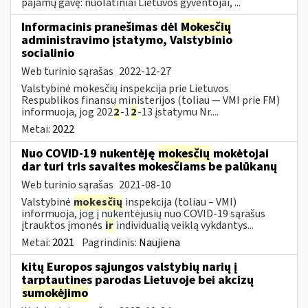
pajamų gavę: nuolatiniai Lietuvos gyventojai, ...
Informacinis pranešimas dėl
Mokesčių
administravimo įstatymo, Valstybinio
socialinio
Web turinio sąrašas
2022-12-27
Valstybinė mokesčių inspekcija prie Lietuvos
Respublikos finansų ministerijos (toliau — VMI prie FM)
informuoja, jog 202
2
-1
2
-13 įstatymu Nr....
Metai:
2022
Nuo COVID-19 nukentėję
mokesčių
mokėtojai
dar turi tris savaites mokesčiams be palūkanų
Web turinio sąrašas
2021-08-10
Valstybinė
mokesčių
inspekcija (toliau – VMI)
informuoja, jog į nukentėjusių nuo COVID-19 sąrašus
įtrauktos įmonės
ir
individualią veiklą vykdantys...
Metai:
2021
Pagrindinis:
Naujiena
kitų Europos sąjungos valstybių narių į
tarptautines parodas Lietuvoje bei akcizų
sumokėjimo