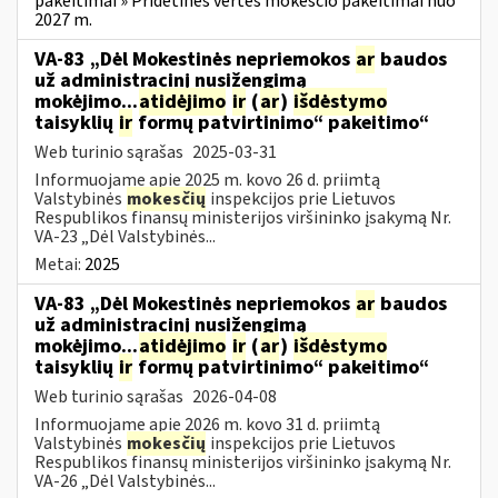
pakeitimai » Pridėtinės vertės mokesčio pakeitimai nuo
2027 m.
VA-83 „Dėl Mokestinės nepriemokos
ar
baudos
už administracinį nusižengimą
mokėjimo...
atidėjimo
ir
(
ar
)
išdėstymo
taisyklių
ir
formų patvirtinimo“ pakeitimo“
Web turinio sąrašas
2025-03-31
Informuojame apie 2025 m. kovo 26 d. priimtą
Valstybinės
mokesčių
inspekcijos prie Lietuvos
Respublikos finansų ministerijos viršininko įsakymą Nr.
VA-23 „Dėl Valstybinės...
Metai:
2025
VA-83 „Dėl Mokestinės nepriemokos
ar
baudos
už administracinį nusižengimą
mokėjimo...
atidėjimo
ir
(
ar
)
išdėstymo
taisyklių
ir
formų patvirtinimo“ pakeitimo“
Web turinio sąrašas
2026-04-08
Informuojame apie 2026 m. kovo 31 d. priimtą
Valstybinės
mokesčių
inspekcijos prie Lietuvos
Respublikos finansų ministerijos viršininko įsakymą Nr.
VA-26 „Dėl Valstybinės...