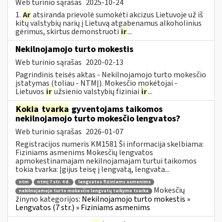
Web turinio sąrašas
2025-10-24
1.
Ar
atsiranda prievolė sumokėti akcizus Lietuvoje už iš
kitų valstybių narių į Lietuvą atgabenamus alkoholinius
gėrimus, skirtus demonstruoti
ir
...
Nekilnojamojo turto mokestis
Web turinio sąrašas
2020-02-13
Pagrindinis teisės aktas - Nekilnojamojo turto mokesčio
įstatymas (toliau - NTMĮ). Mokesčio mokėtojai -
Lietuvos
ir
užsienio valstybių fiziniai
ir
...
Kokia
tvarka
gyventojams taikomos
nekilnojamojo turto mokesčio lengvatos?
Web turinio sąrašas
2026-01-07
Registracijos numeris KM1581 Ši informacija skelbiama:
Fiziniams asmenims Mokesčių lengvatos
apmokestinamajam nekilnojamajam turtui taikomos
tokia tvarka: Įgijus teisę į lengvatą, lengvata...
ntm
ntmį 7 str. 4 d.
lengvatos fiziniams asmenims
Mokesčių
nekilnojamojo turto mokesčio lengvatų taikymo tvarka
žinyno kategorijos:
Nekilnojamojo turto mokestis »
Lengvatos (7 str.) » Fiziniams asmenims