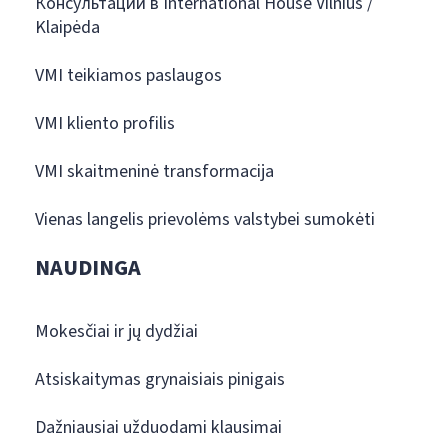
Консультации в International House Vilnius /
Klaipėda
VMI teikiamos paslaugos
VMI kliento profilis
VMI skaitmeninė transformacija
Vienas langelis prievolėms valstybei sumokėti
NAUDINGA
Mokesčiai ir jų dydžiai
Atsiskaitymas grynaisiais pinigais
Dažniausiai užduodami klausimai