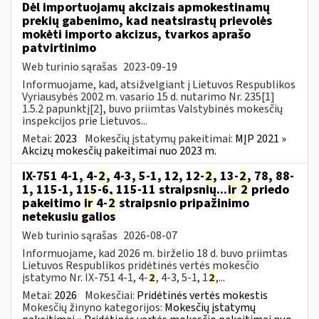
Dėl importuojamų akcizais apmokestinamų
prekių gabenimo, kad neatsirastų prievolės
mokėti importo akcizus, tvarkos aprašo
patvirtinimo
Web turinio sąrašas
2023-09-19
Informuojame, kad, atsižvelgiant į Lietuvos Respublikos
Vyriausybės 2002 m. vasario 15 d. nutarimo Nr. 235[1]
1.5.2 papunktį[2], buvo priimtas Valstybinės mokesčių
inspekcijos prie Lietuvos...
Metai:
2023
Mokesčių įstatymų pakeitimai:
MĮP 2021 »
Akcizų mokesčių pakeitimai nuo 2023 m.
IX-751 4-1, 4-
2
, 4-3, 5-1, 12, 12-
2
, 13-
2
, 78, 88-
1, 115-1, 115-6, 115-11 straipsnių...
ir
2
priedo
pakeitimo
ir
4-
2
straipsnio pripažinimo
netekusiu galios
Web turinio sąrašas
2026-08-07
Informuojame, kad 2026 m. birželio 18 d. buvo priimtas
Lietuvos Respublikos pridėtinės vertės mokesčio
įstatymo Nr. IX-751 4-1, 4-
2
, 4-3, 5-1, 1
2
,...
Metai:
2026
Mokesčiai:
Pridėtinės vertės mokestis
Mokesčių žinyno kategorijos:
Mokesčių įstatymų