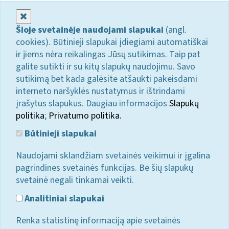
Uždaryti
Šioje svetainėje naudojami slapukai
(angl.
cookies). Būtinieji slapukai įdiegiami automatiškai
ir jiems nėra reikalingas Jūsų sutikimas. Taip pat
galite sutikti ir su kitų slapukų naudojimu. Savo
sutikimą bet kada galėsite atšaukti pakeisdami
interneto naršyklės nustatymus ir ištrindami
įrašytus slapukus. Daugiau informacijos
Slapukų
politika
;
Privatumo politika.
Būtinieji slapukai
Naudojami sklandžiam svetainės veikimui ir įgalina
pagrindines svetainės funkcijas. Be šių slapukų
svetainė negali tinkamai veikti.
Analitiniai slapukai
Renka statistinę informaciją apie svetainės