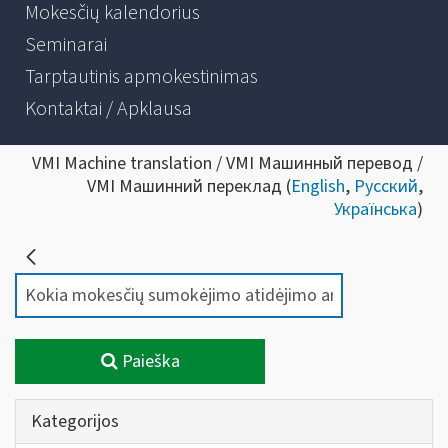
Mokesčių kalendorius
Seminarai
Tarptautinis apmokestinimas
Kontaktai / Apklausa
VMI Machine translation / VMI Машинный перевод /
VMI Машинний переклад (
English
,
Русский
,
Українська
)
Paieška
Kategorijos