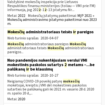
Valstybinė mokesčių inspekcija prie Lietuvos
Respublikos finansų ministerijos (toliau — VMI prie FM)
informuoja, jog 202
2
-1
2
-13 įstatymu Nr....
Metai:
2022
Mokesčių įstatymų pakeitimai:
MĮP 2021 »
Mokesčių administravimo įstatymo pakeitimai nuo 2023
m.
Mokesčių
administratoriaus teisės
ir
pareigos
Web turinio sąrašas
2020-04-07
Mokesčių
administratoriaus pareigos
Mokesčių
administratoriaus teisės
Mokesčių
administratoriaus
pareigos...
Nuo pandemijos nukentėjusiam verslui VMI
mokestinės paskolos sutartys
2
metams –...be
palūkanų
ir
be klausimų
Web turinio sąrašas
2020-10-27
Neigiamą COVID-19 poveikį patyrę
mokesčių
mokėtojai, kreiptis į VMI dėl mokestinės paskolos
sutarties be palūkanų gali iki 2021 m. vasario 28 d. 2020
m. spalio 20 d.,...
Metai:
2020