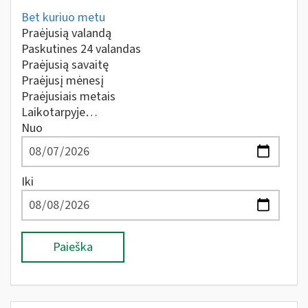
Bet kuriuo metu
Praėjusią valandą
Paskutines 24 valandas
Praėjusią savaitę
Praėjusį mėnesį
Praėjusiais metais
Laikotarpyje…
Nuo
Iki
Paieška