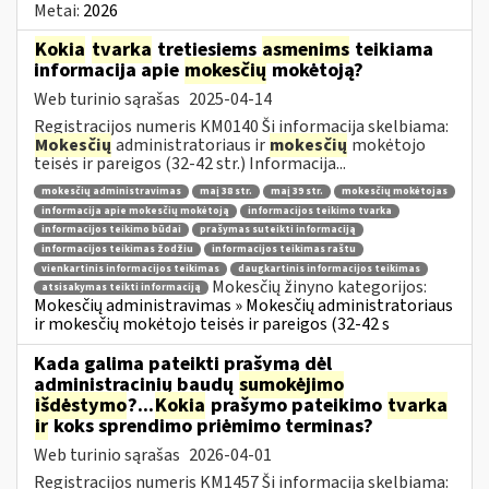
Metai:
2026
Kokia
tvarka
tretiesiems
asmenims
teikiama
informacija apie
mokesčių
mokėtoją?
Web turinio sąrašas
2025-04-14
Registracijos numeris KM0140 Ši informacija skelbiama:
Mokesčių
administratoriaus ir
mokesčių
mokėtojo
teisės ir pareigos (32-42 str.) Informacija...
mokesčių administravimas
maį 38 str.
maį 39 str.
mokesčių mokėtojas
informacija apie mokesčių mokėtoją
informacijos teikimo tvarka
informacijos teikimo būdai
prašymas suteikti informaciją
informacijos teikimas žodžiu
informacijos teikimas raštu
vienkartinis informacijos teikimas
daugkartinis informacijos teikimas
Mokesčių žinyno kategorijos:
atsisakymas teikti informaciją
Mokesčių administravimas » Mokesčių administratoriaus
ir mokesčių mokėtojo teisės ir pareigos (32-42 s
Kada galima pateikti prašymą dėl
administracinių baudų
sumokėjimo
išdėstymo
?...
Kokia
prašymo pateikimo
tvarka
ir
koks sprendimo priėmimo terminas?
Web turinio sąrašas
2026-04-01
Registracijos numeris KM1457 Ši informacija skelbiama: