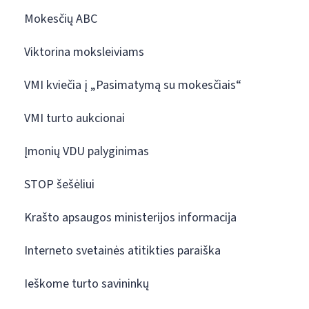
Mokesčių ABC
Viktorina moksleiviams
VMI kviečia į „Pasimatymą su mokesčiais“
VMI turto aukcionai
Įmonių VDU palyginimas
STOP šešėliui
Krašto apsaugos ministerijos informacija
Interneto svetainės atitikties paraiška
Ieškome turto savininkų