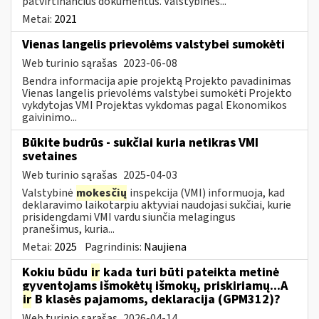
patvirtinančius dokumentus. Valstybinės...
Metai:
2021
Vienas langelis prievolėms valstybei sumokėti
Web turinio sąrašas
2023-06-08
Bendra informacija apie projektą Projekto pavadinimas
Vienas langelis prievolėms valstybei sumokėti Projekto
vykdytojas VMI Projektas vykdomas pagal Ekonomikos
gaivinimo...
Būkite budrūs - sukčiai kuria netikras VMI
svetaines
Web turinio sąrašas
2025-04-03
Valstybinė
mokesčių
inspekcija (VMI) informuoja, kad
deklaravimo laikotarpiu aktyviai naudojasi sukčiai, kurie
prisidengdami VMI vardu siunčia melagingus
pranešimus, kuria...
Metai:
2025
Pagrindinis:
Naujiena
Kokiu būdu
ir
kada turi būti pateikta metinė
gyventojams išmokėtų išmokų, priskiriamų...A
ir
B klasės pajamoms, deklaracija (GPM312)?
Web turinio sąrašas
2026-04-14