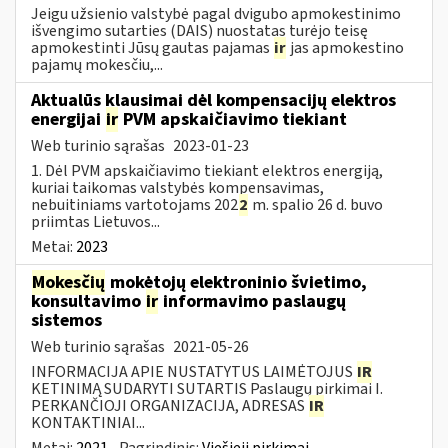
Jeigu užsienio valstybė pagal dvigubo apmokestinimo
išvengimo sutarties (DAIS) nuostatas turėjo teisę
apmokestinti Jūsų gautas pajamas
ir
jas apmokestino
pajamų mokesčiu,...
Aktualūs klausimai dėl kompensacijų elektros
energijai
ir
PVM apskaičiavimo tiekiant
Web turinio sąrašas
2023-01-23
1. Dėl PVM apskaičiavimo tiekiant elektros energiją,
kuriai taikomas valstybės kompensavimas,
nebuitiniams vartotojams 202
2
m. spalio 26 d. buvo
priimtas Lietuvos...
Metai:
2023
Mokesčių
mokėtojų elektroninio švietimo,
konsultavimo
ir
informavimo paslaugų
sistemos
Web turinio sąrašas
2021-05-26
INFORMACIJA APIE NUSTATYTUS LAIMĖTOJUS
IR
KETINIMĄ SUDARYTI SUTARTIS Paslaugų pirkimai I.
PERKANČIOJI ORGANIZACIJA, ADRESAS
IR
KONTAKTINIAI...
Metai:
2021
Pagrindinis:
Viešieji pirkimai