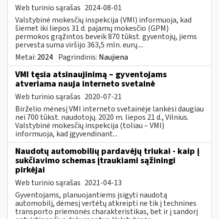
Web turinio sąrašas
2024-08-01
Valstybinė mokesčių inspekcija (VMI) informuoja, kad
šiemet iki liepos 31 d. pajamų mokesčio (GPM)
permokos grąžintos beveik 870 tūkst. gyventojų, jiems
pervesta suma viršijo 363,5 mln. eurų....
Metai:
2024
Pagrindinis:
Naujiena
VMI tęsia atsinaujinimą – gyventojams
atveriama nauja interneto svetainė
Web turinio sąrašas
2020-07-21
Birželio mėnesį VMI interneto svetainėje lankėsi daugiau
nei 700 tūkst. naudotojų. 2020 m. liepos 21 d., Vilnius.
Valstybinė mokesčių inspekcija (toliau – VMI)
informuoja, kad įgyvendinant...
Naudotų automobilių pardavėjų triukai - kaip į
sukčiavimo schemas įtraukiami sąžiningi
pirkėjai
Web turinio sąrašas
2021-04-13
Gyventojams, planuojantiems įsigyti naudotą
automobilį, dėmesį vertėtų atkreipti ne tik į technines
transporto priemonės charakteristikas, bet ir į sandorį