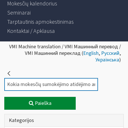
Mokesčių kalendorius
Seminarai
Tarptautinis apmokestinimas
Kontaktai / Apklausa
VMI Machine translation / VMI Машинный перевод /
VMI Машинний переклад (
English
,
Русский
,
Українська
)
Paieška
Kategorijos