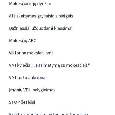
Mokesčiai ir jų dydžiai
Atsiskaitymas grynaisiais pinigais
Dažniausiai užduodami klausimai
Mokesčių ABC
Viktorina moksleiviams
VMI kviečia į „Pasimatymą su mokesčiais“
VMI turto aukcionai
Įmonių VDU palyginimas
STOP šešėliui
Krašto apsaugos ministerijos informacija