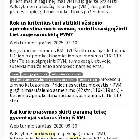
priėmimas ir nagrinėjimas VMI Kaip galite pranešti
Valstybinei mokesčių inspekcijai (VMI) Jūs galite
pranešti apie galimus mokestinius pažeidimus...
Kokius kriterijus turi atitikti užsienio
apmokestinamasis asmuo, norintis susigrąžinti
Lietuvoje sumokėtą PVM?
Web turinio sąrašas
2025-07-10
Registracijos numeris KM1170 Ši informacija skelbiama:
Užsienio apmokestinamiesiems asmenims (116–119
str.) Teisė susigrąžinti PVM, sumokėtą Lietuvoje,
suteikiama užsienio apmokestinamiesiems...
pvm
pvm grąžinimas
užsienio asmenims
Mokesčių
užsienio apmokestinamiesiems asmenims
pvmį 117 str
žinyno kategorijos:
Pridėtinės vertės mokestis » PVM
grąžinimas užsienio asmenims (42 str., 116–119 str.) »
Užsienio apmokestinamiesiems asmenims (116–119
str.)
Kai kurie prašymus skirti paramą teikę
gyventojai sulauks žinių iš VMI
Web turinio sąrašas
2020-09-10
Valstybinė
mokesčių
inspekcija (toliau – VMI)
informuoja, kad artimiausiu
metu
beveik 11,5 tūkst.