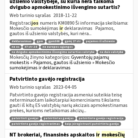
užsienio valstybėje, su kuria nėra taikoma
dvigubo apmokestinimo išvengimo sutartis?
Web turinio sąrašas
2018-11-22
Registraci
jos
numeris KM0890 Ši informacija skelbiama:
Mokesčio sumokėjimas
ir
deklaravimas Pajamos,
gautos iš užsienio valstybės, kuri nėra...
deklaravimas
gpm
gpm308
gpmį 27 str
pajamos iš užsienio
ne es
37 str 2 d
ne europos sąjungos
ne dvigubo apmokestinimo išvengimo sutarties valstybė
ne dais valstybė
Mokesčių žinyno kategorijos:
Gyventojų pajamų
mokestis » Pajamos, gautos iš užsienio » Mokesčio
sumokėjimas ir deklaravimas
Patvirtinto gavėjo registracija
Web turinio sąrašas
2023-04-05
Patvirtinto gavėjo registracija asmeniui suteikia teisę
neterminuotam laikotarpiui komerciniams tikslams
gauti iš kitų ES valstybių narių akcizais apmokestinamas
prekes, kurioms netaikomas akcizų...
patvirtinti gavėjai
patvirtintas gavėjas
patvirtinto gavėjo registracija
patvirtinto gavėjo registravimas
kaip įsiregistruoti patvirtintu gavėju
NT brokeriai, finansinės apskaitos
ir
mokesčių