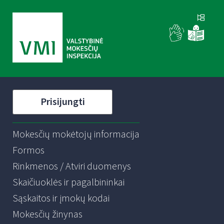
Prisijungti
Mokesčių mokėtojų informacija
Formos
Rinkmenos / Atviri duomenys
Skaičiuoklės ir pagalbininkai
Sąskaitos ir įmokų kodai
Mokesčių žinynas