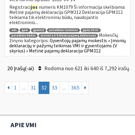
Registraci
jos
numeris KM1079 Ši informacija skelbiama:
Metinė pajamų deklaracija GPM312 Deklaracija GPM312
teikiama tik elektroniniu būdu, naudojantis
elektroninio...
eds
gpm
gpm312
pateikimo terminas
gpmį 24 str
Mokesčių
pateikimo būdas
metinė a ir b klasės pajamų deklaracija
žinyno kategorijos:
Gyventojų pajamų mokestis » Įmonių
deklaracijų ir pažymų teikimas VMI ir gyventojams (V
skyrius) » Metinė pajamų deklaracija GPM312
20 Įrašų(-ai)
Rodoma nuo 621 iki 640 iš 7,292 irašų.
1
...
31
32
33
...
365
APIE VMI