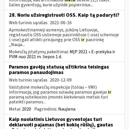
šalies gyventojų, kurie užpildė popierinius...
28. Noriu užsiregistruoti OSS. Kaip tą padaryti?
Web turinio sąrašas
2021-06-16
Apmokestinamieji asmenys, įsikūrę Lietuvoje,
registruotis OSS sistemoje pasirinktoje (-ose) schemoje
(-ose) gali atlikti prisijungę prie OSS
ir
pasirinkę
„Nauja...
Mokesčių įstatymų pakeitimai:
MĮP 2021 » E-prekyba ir
PVM nuo 2021 m. liepos 1 d.
Paramos gavėjų statusą užtikrina teisingas
paramos panaudojimas
Web turinio sąrašas
2020-12-09
Valstybinė mokesčių inspekcija (toliau – VMI)
informuoja, jog paramos sulaukę paramos gavėjai
ir
paramą suteikusios įmonės kiekvienais metais turi
pateikti paramos...
Metai:
2020
Pagrindinis:
Naujiena
Kaip nuolatinis Lietuvos gyventojas turi
deklaruoti pajamas (bet kokių rūšių), gautas