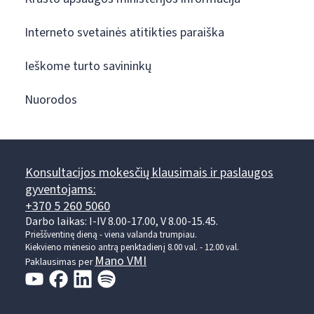
Interneto svetainės atitikties paraiška
Ieškome turto savininkų
Nuorodos
Konsultacijos mokesčių klausimais ir paslaugos
gyventojams:
+370 5 260 5060
Darbo laikas: I-IV 8.00-17.00, V 8.00-15.45.
Prieššventinę dieną - viena valanda trumpiau.
Kiekvieno mėnesio antrą penktadienį 8.00 val. - 12.00 val.
Mano VMI
Paklausimas per