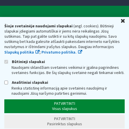
Valstybinė mokesčių inspekcija prie Lietuvos
U
Respublikos finansų ministerijos
Šioje svetainėje naudojami slapukai
(angl. cookies). Būtinieji
slapukai įdiegiami automatiškai ir jiems nėra reikalingas Jūsų
Biudžetinė įstaiga. Juridinio asmens kodas — 188659752,
sutikimas. Taip pat galite sutikti ir su kitų slapukų naudojimu. Savo
adresas: Vasario 16-osios g. 14, 01107 Vilnius, Lietuva, el.paštas:
sutikimą bet kada galėsite atšaukti pakeisdami interneto naršyklės
vmi@vmi.lt
, E. pristatymo dėžutės adresas 188659752
nustatymus ir ištrindami įrašytus slapukus. Daugiau informacijos
Duomenys apie Valstybinę mokesčių inspekciją prie Lietuvos
Slapukų politika
;
Privatumo politika.
Respublikos finansų ministerijos kaupiami ir saugomi Juridinių
asmenų registre
Būtinieji slapukai
Naudojami sklandžiam svetainės veikimui ir įgalina pagrindines
svetainės funkcijas. Be šių slapukų svetainė negali tinkamai veikti.
Analitiniai slapukai
Renka statistinę informaciją apie svetainės naudojimą ir
naudojami Jūsų naršymo patirties gerinimui.
PATVIRTINTI
Visus slapukus
PATVIRTINTI
Pasirinktus slapukus