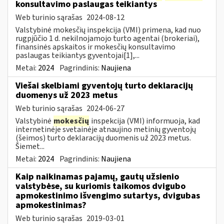
konsultavimo paslaugas teikiantys
Web turinio sąrašas
2024-08-12
Valstybinė mokesčių inspekcija (VMI) primena, kad nuo
rugpjūčio 1 d. nekilnojamojo turto agentai (brokeriai),
finansinės apskaitos ir mokesčių konsultavimo
paslaugas teikiantys gyventojai[1],...
Metai:
2024
Pagrindinis:
Naujiena
Viešai skelbiami gyventojų turto deklaracijų
duomenys už 2023 metus
Web turinio sąrašas
2024-06-27
Valstybinė
mokesčių
inspekcija (VMI) informuoja, kad
internetinėje svetainėje atnaujino metinių gyventojų
(šeimos) turto deklaracijų duomenis už 2023 metus.
Šiemet...
Metai:
2024
Pagrindinis:
Naujiena
Kaip naikinamas pajamų, gautų užsienio
valstybėse, su kuriomis taikomos dvigubo
apmokestinimo išvengimo sutartys, dvigubas
apmokestinimas?
Web turinio sąrašas
2019-03-01