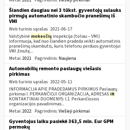
Šiandien daugiau nei 3 tūkst. gyventojų sulauks
pirmųjų automatinio skambučio pranešimų iš
VMI
Web turinio sąrašas
2021-06-17
Valstybinė
mokesčių
inspekcija (toliau – VMI)
informuoja, kad nuo šiandien pradeda veikti automatinis
pranešimų skambutis, kuris telefonu perduos gyventojui
VMI žinutę....
Metai:
2021
Pagrindinis:
Naujiena
Automobilių remonto paslaugų viešasis
pirkimas
Web turinio sąrašas
2022-05-11
INFORMACIJA APIE PRADEDAMUS PIRKIMUS Paslaugų
pirkimai I. PERKANČIOJI ORGANIZACIJA, ADRESAS
IR
KONTAKTINIAI DUOMENYS: I.1. Perkančiosios
organizacijos pavadinimas...
Metai:
2022
Pagrindinis:
Viešieji pirkimai
Gyventojus laiku pasiekė 363,5 mln. Eur GPM
permokų