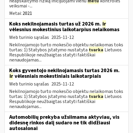
neapskaitymo riziką inicijuojami vienu
metu
kontrolės
veiksmai -...
Metai:
2021
Koks nekilnojamasis turtas už 2026 m.
ir
vėlesnius mokestinius laikotarpius nelaikomas
Web turinio sąrašas
2025-11-12
Nekilnojamojo turto mokesčio objektu nelaikomas toks
turtas: 1) Statybos įstatymo nustatyta
tvarka
Lietuvos
Respublikoje neužbaigtas statyti faktiškai
nenaudojamas...
Koks gyventojo nekilnojamasis turtas 2026 m.
ir
vėlesniais mokestiniais laikotarpiais
Web turinio sąrašas
2025-11-12
Nekilnojamojo turto mokesčio objektu nelaikomas toks
turtas: 1) Statybos įstatymo nustatyta
tvarka
Lietuvos
Respublikoje neužbaigtas statyti faktiškai
nenaudojamas...
Automobilių prekyba užsiimama aktyviau, vis
didesnę rinkos dalį sudaro ne tik didžiausi
autosalonai