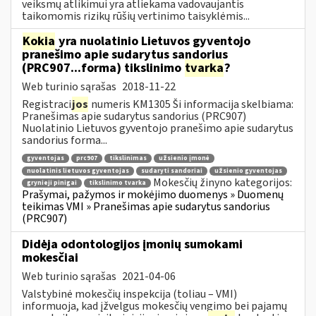
veiksmų atlikimui yra atliekama vadovaujantis
taikomomis rizikų rūšių vertinimo taisyklėmis...
Kokia
yra nuolatinio Lietuvos gyventojo
pranešimo apie sudarytus sandorius
(PRC907...forma) tikslinimo
tvarka
?
Web turinio sąrašas
2018-11-22
Registraci
jos
numeris KM1305 Ši informacija skelbiama:
Pranešimas apie sudarytus sandorius (PRC907)
Nuolatinio Lietuvos gyventojo pranešimo apie sudarytus
sandorius forma...
gyventojas
prc907
tikslinimas
užsienio įmonė
nuolatinis lietuvos gyventojas
sudaryti sandoriai
užsienio gyventojas
Mokesčių žinyno kategorijos:
grynieji pinigai
tikslinimo tvarka
Prašymai, pažymos ir mokėjimo duomenys » Duomenų
teikimas VMI » Pranešimas apie sudarytus sandorius
(PRC907)
Didėja odontologijos įmonių sumokami
mokesčiai
Web turinio sąrašas
2021-04-06
Valstybinė mokesčių inspekcija (toliau – VMI)
informuoja, kad įžvelgus mokesčių vengimo bei pajamų