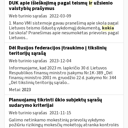
DUK apie išieškojimą pagal teismų
ir
užsienio
valstybių prašymus
Web turinio sąrašas
2022-03-09
1. Mano VMI sistemoje gavau pranešimą apie skolą pagal
Lietuvos teismo išduotą vykdomąjį dokumentą,
kokia
tai skola? Pranešimas apie nesumokėtas prievoles pagal
Lietuvos...
Dėl Rusijos federacijos įtraukimo į tikslinių
teritorijų sąrašą
Web turinio sąrašas
2023-12-04
Informuojame, kad 2023 m. lapkričio 30 d. Lietuvos
Respublikos finansų ministro įsakymu Nr.1K-389 „Dėl
finansų ministro 2001 m. gruodžio 22 d. įsakymo Nr. 344
„Dėl tikslinių teritorijų sąrašo...
Metai:
2023
Planuojamų tikrinti ūkio subjektų sąrašų
sudarymo kriterijai
Web turinio sąrašas
2021-11-15
Galimo netinkamo mokestinių prievolių vykdymo
požiūriu rizikingų mokesčių mokėtojų atranka kontrolės