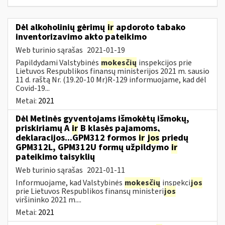
Dėl alkoholinių gėrimų
ir
apdoroto tabako
inventorizavimo akto pateikimo
Web turinio sąrašas
2021-01-19
Papildydami Valstybinės
mokesčių
inspekcijos prie
Lietuvos Respublikos finansų ministerijos 2021 m. sausio
11 d. raštą Nr. (19.20-10 Mr)R-129 informuojame, kad dėl
Covid-19...
Metai:
2021
Dėl Metinės gyventojams išmokėtų išmokų,
priskiriamų A
ir
B klasės pajamoms,
deklaracijos...GPM312 formos
ir
jos
priedų
GPM312L, GPM312U formų užpildymo
ir
pateikimo taisyklių
Web turinio sąrašas
2021-01-11
Informuojame, kad Valstybinės
mokesčių
inspekci
jos
prie Lietuvos Respublikos finansų ministeri
jos
viršininko 2021 m....
Metai:
2021