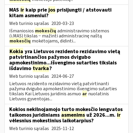
MAS
ir
kaip prie
jos
prisijungti / atstovauti
kitam asmeniui?
Web turinio sąrašas
2020-03-23
Išmaniosios
mokesčių
administravimo sistemos
(i.MAS) tikslas − mažinti administracinę naštą
mokesčių
mokėtojams, didinti...
Kokia
yra Lietuvos rezidento rezidavimo vietą
patvirtinančios pažymos dvigubo
apmokestinimo...išvengimo sutarties tikslais
išdavimo
tvarka
?
Web turinio sąrašas
2024-06-27
Lietuvos rezidento rezidavimo vietą patvirtinanti
pažyma dvigubo apmokestinimo išvengimo sutarties
tikslais Kai Lietuvos juridinis asmuo
ar
nuolatinis
Lietuvos gyventojas...
Kokios nekilnojamojo turto mokesčio lengvatos
taikomos juridiniams
asmenims
už 2026...m.
ir
vėlesnius mokestinius laikotarpius?
Web turinio sąrašas
2025-11-12