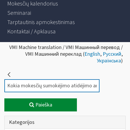
Mokesčių kalendorius
Seminarai
Tarptautinis apmokestinimas
Kontaktai / Apklausa
VMI Machine translation / VMI Машинный перевод /
VMI Машинний переклад (
English
,
Русский
,
Українська
)
Paieška
Kategorijos