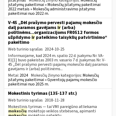
įstatymas
Mokesčių žinyno kategorijos:
Mokesčių
įstatymų pakeitimai » Mokesčių įstatymų pakeitimai
2022 metais » Mokesčių administravimo įstatymo
pakeitimai nuo 2022 m.
V-45 „Dėl prašymo pervesti pajamų mokesčio
dalį paramos gavėjams
ir
(arba)
politinėms...organizacijoms FR0512 formos
užpildymo
ir
pateikimo taisyklių patvirtinimo“
pakeitimo
Web turinio sąrašas
2024-10-25
Informuojame, kad 2024 m. spalio 22 d. įsakymu Nr. VA-
81[1] buvo pakeistas 2003 m. vasario 7 d. įsakymas Nr. V-
45 „Dėl prašymo pervesti pajamų mokesčio dalį paramos
gavėjams ir (arba) politinėms...
Metai:
2024
Mokesčių žinyno kategorijos:
Mokesčių
įstatymų pakeitimai » Gyventojų pajamų mokesčio
pakeitimai nuo 2025 m.
Mokestinis tyrimas (135-137 str.)
Web turinio sąrašas
2018-11-28
Mokestinis tyrimas — tai VMI pareigūno atliekama
mokesčių
mokėtojo veiklos stebėsena, apimanti
mokesčių
mokėtojo pateiktų...