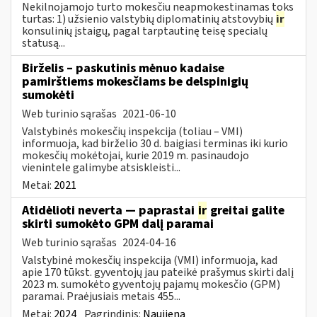
Nekilnojamojo turto mokesčiu neapmokestinamas toks
turtas: 1) užsienio valstybių diplomatinių atstovybių
ir
konsulinių įstaigų, pagal tarptautinę teisę specialų
statusą...
Birželis – paskutinis mėnuo kadaise
pamirštiems mokesčiams be delspinigių
sumokėti
Web turinio sąrašas
2021-06-10
Valstybinės mokesčių inspekcija (toliau – VMI)
informuoja, kad birželio 30 d. baigiasi terminas iki kurio
mokesčių mokėtojai, kurie 2019 m. pasinaudojo
vienintele galimybe atsiskleisti...
Metai:
2021
Atidėlioti neverta — paprastai
ir
greitai galite
skirti sumokėto GPM dalį paramai
Web turinio sąrašas
2024-04-16
Valstybinė mokesčių inspekcija (VMI) informuoja, kad
apie 170 tūkst. gyventojų jau pateikė prašymus skirti dalį
2023 m. sumokėto gyventojų pajamų mokesčio (GPM)
paramai. Praėjusiais metais 455...
Metai:
2024
Pagrindinis:
Naujiena