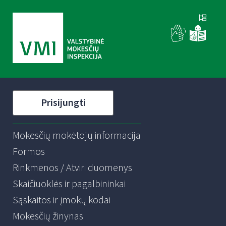
Prisijungti
Mokesčių mokėtojų informacija
Formos
Rinkmenos / Atviri duomenys
Skaičiuoklės ir pagalbininkai
Sąskaitos ir įmokų kodai
Mokesčių žinynas