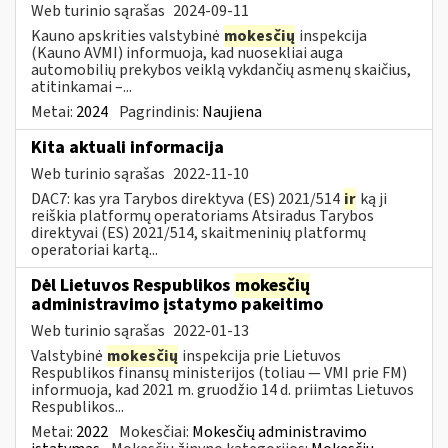
Web turinio sąrašas
2024-09-11
Kauno apskrities valstybinė
mokesčių
inspekcija
(Kauno AVMI) informuoja, kad nuosekliai auga
automobilių prekybos veiklą vykdančių asmenų skaičius,
atitinkamai –...
Metai:
2024
Pagrindinis:
Naujiena
Kita aktuali informacija
Web turinio sąrašas
2022-11-10
DAC7: kas yra Tarybos direktyva (ES) 2021/514
ir
ką ji
reiškia platformų operatoriams Atsiradus Tarybos
direktyvai (ES) 2021/514, skaitmeninių platformų
operatoriai kartą...
Dėl Lietuvos Respublikos
mokesčių
administravimo įstatymo pakeitimo
Web turinio sąrašas
2022-01-13
Valstybinė
mokesčių
inspekcija prie Lietuvos
Respublikos finansų ministerijos (toliau — VMI prie FM)
informuoja, kad 2021 m. gruodžio 14 d. priimtas Lietuvos
Respublikos...
Metai:
2022
Mokesčiai:
Mokesčių administravimo