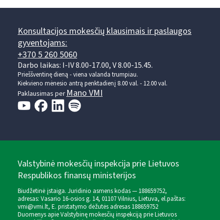
Konsultacijos mokesčių klausimais ir paslaugos
gyventojams:
+370 5 260 5060
Darbo laikas: I-IV 8.00-17.00, V 8.00-15.45.
Prieššventinę dieną - viena valanda trumpiau.
Kiekvieno mėnesio antrą penktadienį 8.00 val. - 12.00 val.
Mano VMI
Paklausimas per
Valstybinė mokesčių inspekcija prie Lietuvos
Respublikos finansų ministerijos
Biudžetinė įstaiga. Juridinio asmens kodas — 188659752,
adresas: Vasario 16-osios g. 14, 01107 Vilnius, Lietuva, el.paštas:
vmi@vmi.lt
, E. pristatymo dėžutės adresas 188659752
Duomenys apie Valstybinę mokesčių inspekciją prie Lietuvos