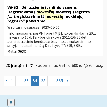
VA-52 „Dėl užsienio juridinio asmens
įregistravimo į
mokesčių
mokėtojų registrą
/...išregistravimo iš
mokesčių
mokėtojų
registro“ pakeitimo“
Web turinio sąrašas
2023-01-06
Informuojame, jog VMI prie FM[1], įgyvendindama 2011
m. vasario 15 d. Tarybos direktyvą 2011/16/ES dėl
administracinio bendradarbiavimo apmokestinimo
srityje ir panaikinančią Direktyvą 77/799/EBB...
Metai:
2023
20 Įrašų(-ai)
Rodoma nuo 661 iki 680 iš 7,292 irašų.
1
...
33
34
35
...
365
Uždaryti