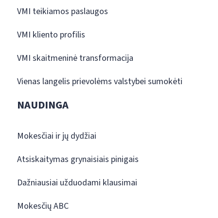
VMI teikiamos paslaugos
VMI kliento profilis
VMI skaitmeninė transformacija
Vienas langelis prievolėms valstybei sumokėti
NAUDINGA
Mokesčiai ir jų dydžiai
Atsiskaitymas grynaisiais pinigais
Dažniausiai užduodami klausimai
Mokesčių ABC