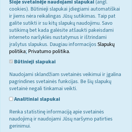
Šioje svetainėje naudojami slapukai
(angl.
cookies). Būtinieji slapukai įdiegiami automatiškai
ir jiems nėra reikalingas Jūsų sutikimas. Taip pat
galite sutikti ir su kitų slapukų naudojimu. Savo
sutikimą bet kada galėsite atšaukti pakeisdami
interneto naršyklės nustatymus ir ištrindami
įrašytus slapukus. Daugiau informacijos
Slapukų
politika
;
Privatumo politika.
Būtinieji slapukai
Naudojami sklandžiam svetainės veikimui ir įgalina
pagrindines svetainės funkcijas. Be šių slapukų
svetainė negali tinkamai veikti.
Analitiniai slapukai
Renka statistinę informaciją apie svetainės
naudojimą ir naudojami Jūsų naršymo patirties
gerinimui.