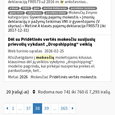
deklaraciją FR0573 už 2016 m.
ir
ankstesnius...
a klasė
fr0573
gpm
metinė deklaracija
pateikimo terminas
Mokesčių žinyno
gpmį 24 str
užpildymas
pateikimo būdai
kategorijos:
Gyventojų pajamų mokestis » Įmonių
deklaracijų ir pažymų teikimas VMI ir gyventojams (V
skyrius) » Metinė A klasės pajamų deklaracija FR0573 (iki
2017-12-31)
Dėl su Pridėtinės vertės mokesčiu susijusių
prievolių vykdant „Dropshipping“ veiklą
Web turinio sąrašas
2026-02-25
Atsižvelgdami į
mokesčių
mokėtojams kilusius
klausimus dėl jų veiklos vykdymo „dropshipping“
modelio pagrindu, kai pirkėjai nusiperka prekes el.
parduotuvėje, bet...
Metai:
2026
Mokesčiai:
Pridėtinės vertės mokestis
20 Įrašų(-ai)
Rodoma nuo 741 iki 760 iš 7,293 irašų.
1
...
37
38
39
...
365