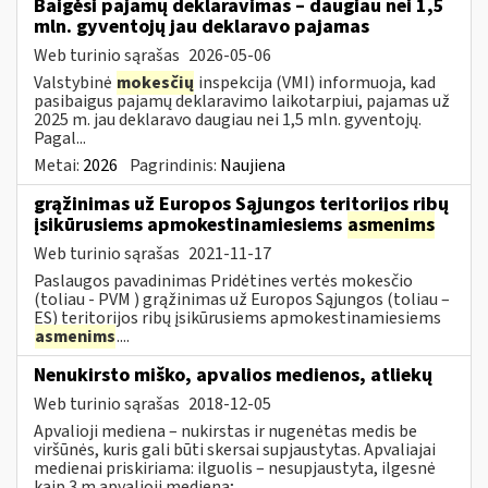
Baigėsi pajamų deklaravimas – daugiau nei 1,5
mln. gyventojų jau deklaravo pajamas
Web turinio sąrašas
2026-05-06
Valstybinė
mokesčių
inspekcija (VMI) informuoja, kad
pasibaigus pajamų deklaravimo laikotarpiui, pajamas už
2025 m. jau deklaravo daugiau nei 1,5 mln. gyventojų.
Pagal...
Metai:
2026
Pagrindinis:
Naujiena
grąžinimas už Europos Sąjungos teritorijos ribų
įsikūrusiems apmokestinamiesiems
asmenims
Web turinio sąrašas
2021-11-17
Paslaugos pavadinimas Pridėtines vertės mokesčio
(toliau - PVM ) grąžinimas už Europos Sąjungos (toliau –
ES) teritorijos ribų įsikūrusiems apmokestinamiesiems
asmenims
....
Nenukirsto miško, apvalios medienos, atliekų
Web turinio sąrašas
2018-12-05
Apvalioji mediena – nukirstas ir nugenėtas medis be
viršūnės, kuris gali būti skersai supjaustytas. Apvaliajai
medienai priskiriama: ilguolis – nesupjaustyta, ilgesnė
kaip 3 m apvalioji mediena;...