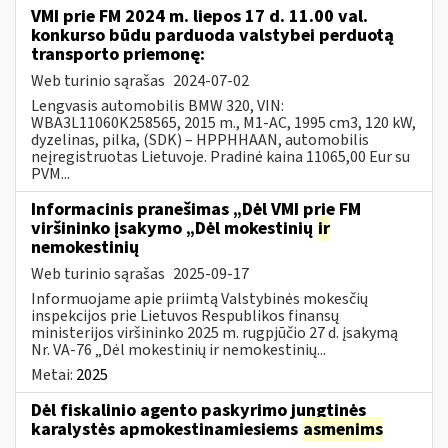
VMI prie FM 2024 m. liepos 17 d. 11.00 val.
konkurso būdu parduoda valstybei perduotą
transporto priemonę:
Web turinio sąrašas
2024-07-02
Lengvasis automobilis BMW 320, VIN:
WBA3L11060K258565, 2015 m., M1-AC, 1995 cm3, 120 kW,
dyzelinas, pilka, (SDK) – HPPHHAAN, automobilis
neįregistruotas Lietuvoje. Pradinė kaina 11065,00 Eur su
PVM...
Informacinis pranešimas „Dėl VMI prie FM
viršininko įsakymo „Dėl mokestinių
ir
nemokestinių
Web turinio sąrašas
2025-09-17
Informuojame apie priimtą Valstybinės mokesčių
inspekcijos prie Lietuvos Respublikos finansų
ministerijos viršininko 2025 m. rugpjūčio 27 d. įsakymą
Nr. VA-76 „Dėl mokestinių ir nemokestinių...
Metai:
2025
Dėl fiskalinio agento paskyrimo jungtinės
karalystės apmokestinamiesiems
asmenims