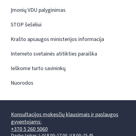
Įmonių VDU palyginimas
STOP šešėliui
Krašto apsaugos ministerijos informacija
Interneto svetainės atitikties paraiška
Ieškome turto savininkų
Nuorodos
Konsultacijos mokesčių klausimais ir paslaugos
gyventojams:
+370 5 260 5060
Darbo laikas: I-IV 8.00-17.00, V 8.00-15.45.