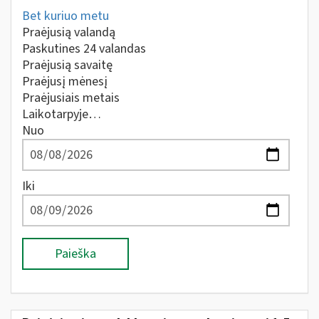
Bet kuriuo metu
Praėjusią valandą
Paskutines 24 valandas
Praėjusią savaitę
Praėjusį mėnesį
Praėjusiais metais
Laikotarpyje…
Nuo
Iki
Paieška