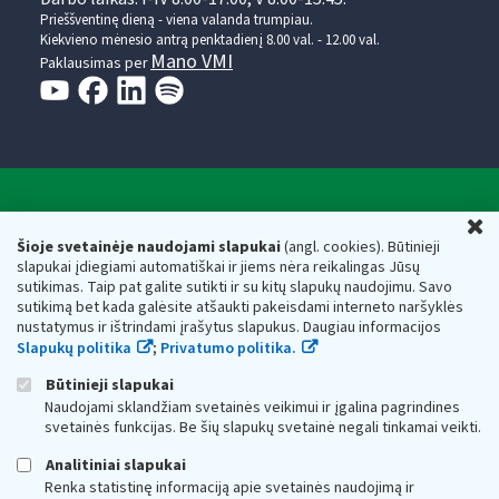
Prieššventinę dieną - viena valanda trumpiau.
Kiekvieno mėnesio antrą penktadienį 8.00 val. - 12.00 val.
Mano VMI
Paklausimas per
Valstybinė mokesčių inspekcija prie Lietuvos
U
Respublikos finansų ministerijos
Šioje svetainėje naudojami slapukai
(angl. cookies). Būtinieji
slapukai įdiegiami automatiškai ir jiems nėra reikalingas Jūsų
Biudžetinė įstaiga. Juridinio asmens kodas — 188659752,
sutikimas. Taip pat galite sutikti ir su kitų slapukų naudojimu. Savo
adresas: Vasario 16-osios g. 14, 01107 Vilnius, Lietuva, el.paštas:
sutikimą bet kada galėsite atšaukti pakeisdami interneto naršyklės
vmi@vmi.lt
, E. pristatymo dėžutės adresas 188659752
nustatymus ir ištrindami įrašytus slapukus. Daugiau informacijos
Duomenys apie Valstybinę mokesčių inspekciją prie Lietuvos
Slapukų politika
;
Privatumo politika.
Respublikos finansų ministerijos kaupiami ir saugomi Juridinių
asmenų registre
Būtinieji slapukai
Naudojami sklandžiam svetainės veikimui ir įgalina pagrindines
svetainės funkcijas. Be šių slapukų svetainė negali tinkamai veikti.
Analitiniai slapukai
Renka statistinę informaciją apie svetainės naudojimą ir