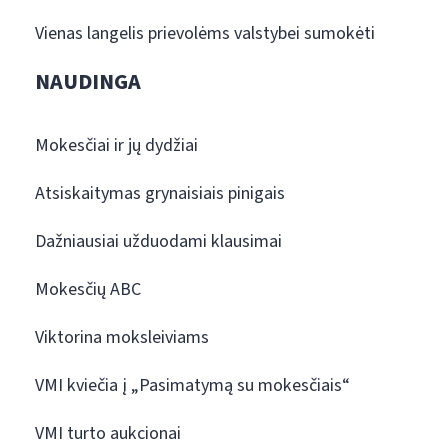
Vienas langelis prievolėms valstybei sumokėti
NAUDINGA
Mokesčiai ir jų dydžiai
Atsiskaitymas grynaisiais pinigais
Dažniausiai užduodami klausimai
Mokesčių ABC
Viktorina moksleiviams
VMI kviečia į „Pasimatymą su mokesčiais“
VMI turto aukcionai