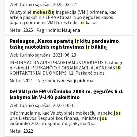
Web turinio sąrašas
2025-03-27
Valstybinė
mokesčių
inspekcija (VMI) primena, kad
artėja paskutinis i.EKA etapas. Nuo gegužės kasos
pajamų duomenis VMI turės teikti
ir
kasos...
Metai:
2025
Pagrindinis:
Naujiena
Paslaugos „Kasos aparatų
ir
kitų pardavimo
taškų nuotolinis registravimas
ir
būklių
Web turinio sąrašas
2021-06-23
INFORMACIJA APIE PRADEDAMUS PIRKIMUS Paslaugų
pirkimai I. PERKANČIOJI ORGANIZACIJA, ADRESAS
IR
KONTAKTINIAI DUOMENYS: I.1. Perkančiosios...
Metai:
2021
Pagrindinis:
Viešieji pirkimai
Dėl VMI prie FM viršininko 2003 m. gegužės 6 d.
įsakymo Nr. V-140 pakeitimo
Web turinio sąrašas
2022-10-11
Informuojame, kad Valstybinės mokesčių inspekci
jos
prie Lietuvos Respublikos finansų ministeri
jos
viršininko 2022 m. spalio 7 d. įsakymu Nr....
Metai:
2022