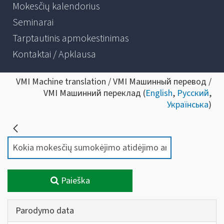
Mokesčių kalendorius
Seminarai
Tarptautinis apmokestinimas
Kontaktai / Apklausa
VMI Machine translation / VMI Машинный перевод /
VMI Машинний переклад (
English
,
Русский
,
Українська
)
Paieška
Parodymo data