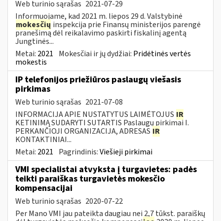
Web turinio sąrašas
2021-07-29
Informuojame, kad 2021 m. liepos 29 d. Valstybinė
mokesčių
inspekcija prie Finansų ministerijos parengė
pranešimą dėl reikalavimo paskirti fiskalinį agentą
Jungtinės...
Metai:
2021
Mokesčiai ir jų dydžiai:
Pridėtinės vertės
mokestis
IP telefonijos priežiūros paslaugų viešasis
pirkimas
Web turinio sąrašas
2021-07-08
INFORMACIJA APIE NUSTATYTUS LAIMĖTOJUS
IR
KETINIMĄ SUDARYTI SUTARTIS Paslaugų pirkimai I.
PERKANČIOJI ORGANIZACIJA, ADRESAS
IR
KONTAKTINIAI...
Metai:
2021
Pagrindinis:
Viešieji pirkimai
VMI specialistai atvyksta į turgavietes: padės
teikti paraiškas turgavietės mokesčio
kompensacijai
Web turinio sąrašas
2020-07-22
Per Mano VMI jau pateikta daugiau nei 2,7 tūkst. paraiškų