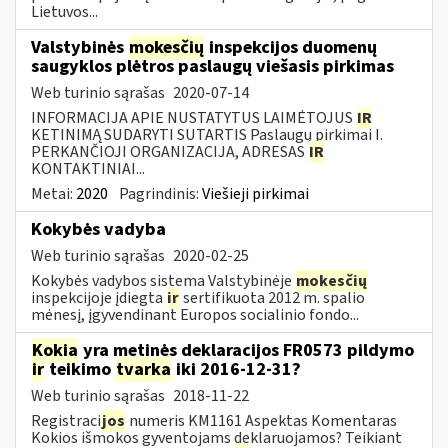
Lietuvos...
Valstybinės
mokesčių
inspekcijos duomenų
saugyklos plėtros paslaugų viešasis pirkimas
Web turinio sąrašas
2020-07-14
INFORMACIJA APIE NUSTATYTUS LAIMĖTOJUS
IR
KETINIMĄ SUDARYTI SUTARTIS Paslaugų pirkimai I.
PERKANČIOJI ORGANIZACIJA, ADRESAS
IR
KONTAKTINIAI...
Metai:
2020
Pagrindinis:
Viešieji pirkimai
Kokybės vadyba
Web turinio sąrašas
2020-02-25
Kokybės vadybos sistema Valstybinėje
mokesčių
inspekcijoje įdiegta
ir
sertifikuota 2012 m. spalio
mėnesį, įgyvendinant Europos socialinio fondo...
Kokia
yra metinės deklaracijos FR0573 pildymo
ir
teikimo
tvarka
iki 2016-12-31?
Web turinio sąrašas
2018-11-22
Registraci
jos
numeris KM1161 Aspektas Komentaras
Kokios išmokos gyventojams deklaruojamos? Teikiant