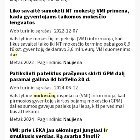
Liko savaitė sumokėti NT mokestį: VMI primena,
kada gyventojams taikomos mokesčio
lengvatos
Web turinio sąrašas
2022-12-07
Valstybinė mokesčių inspekcija (VMI) informuoja, kad
likus savaitei laiko iki NT mokesčio termino pabaigos 8,9
tūkst. gyventojų deklaravo 3,6 mln. eurų. VMI duomenims
d
ar
...
Metai:
2022
Pagrindinis:
Naujiena
Patikslinti pateiktus prašymus skirti GPM dalį
paramai galima iki birželio 30 d.
Web turinio sąrašas
2024-06-12
Valstybinė
mokesčių
inspekcija (VMI) informuoja, kad
pirmosios gyventojų skirtos pajamų mokesčio (GPM)
dalies sumos gavėjus pasieks jau liepą, kiti pervedimai
bus atliekami...
Metai:
2024
Pagrindinis:
Naujiena
VMI: prie i.EKA jau sėkmingai jungiasi
ir
smulkusis verslas. Ką svarbu žinoti?