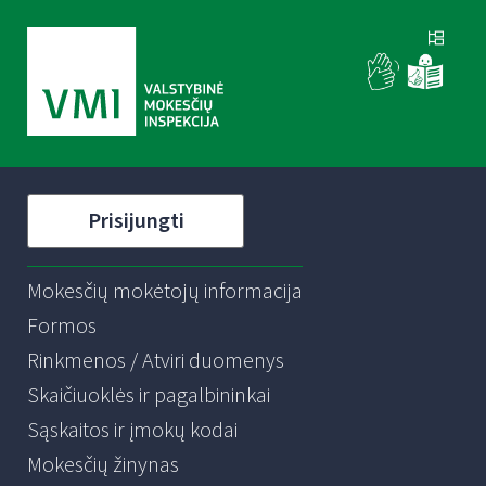
Prisijungti
Mokesčių mokėtojų informacija
Formos
Rinkmenos / Atviri duomenys
Skaičiuoklės ir pagalbininkai
Sąskaitos ir įmokų kodai
Mokesčių žinynas