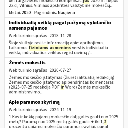
dėl turgavietės mokesčio kompensaci
jos
2020 m. liepos
22 d., Vilnius. Vilniaus apskrities valstybinė mokesčių...
Metai:
2020
Pagrindinis:
Naujiena
Individualią veiklą pagal pažymą vykdančio
asmens pajamos
Web turinio sąrašas
2018-11-28
Šioje skiltyje rasite informaciją apie: apribojimus,
taikomus
fiziniams
asmenims
verstis individualia
veikla; individualios veiklos registravimą /...
Žemės mokestis
Web turinio sąrašas
2020-07-27
Žemės mokesčio įstatymas (žiūrėti aktualią redakciją)
Žemės mokesčio įstatymo apibendrintas komentaras
(2025-07-25 redakcija PDF
ir
Word) Žemės mokesčio
administravimo...
Apie paramos skyrimą
Web turinio sąrašas
2024-11-19
1.Kas ir kokią pajamų mokesčio dalį galės gauti nuo 2025
metų? Paramą nuo 2025 metų galės gauti: ● iki 1,
2
procento pajamų mokesčio paramos gavėjai, pagal