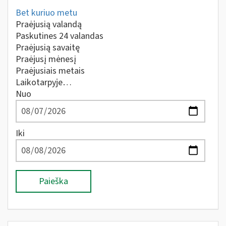
Bet kuriuo metu
Praėjusią valandą
Paskutines 24 valandas
Praėjusią savaitę
Praėjusį mėnesį
Praėjusiais metais
Laikotarpyje…
Nuo
Iki
Paieška