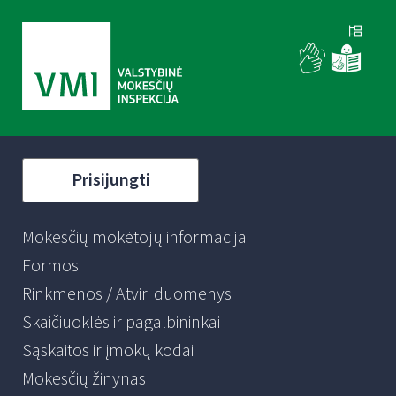
Prisijungti
Mokesčių mokėtojų informacija
Formos
Rinkmenos / Atviri duomenys
Skaičiuoklės ir pagalbininkai
Sąskaitos ir įmokų kodai
Mokesčių žinynas