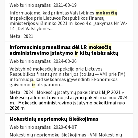
Web turinio sąrašas
2021-03-19
Informuojame, kad priimtas Valstybinės
mokesčių
inspekcijos prie Lietuvos Respublikos finansų
ministerijos viršininko 2021 m. kovo 4 d. įsakymas Nr. VA-
14 „Dėl Valstybinės...
Metai:
2021
Informacinis pranešimas dėl LR
mokesčių
administravimo įstatymo
ir
kitų teisės aktų
Web turinio sąrašas
2024-08-26
Valstybinė mokesčių inspekcija prie Lietuvos
Respublikos finansų ministerijos (toliau — VMI prie FM)
informuoja, kad siekdamas įgyvendinti Ekonomikos
gaivinimo
ir
atsparumo...
Metai:
2024
Mokesčių įstatymų pakeitimai:
MĮP 2021 »
Mokesčių administravimo įstatymo pakeitimai nuo 2024
m.
Mokesčių administravimo įstatymo pakeitimai nuo
2026 m.
Mokestinių nepriemokų išieškojimas
Web turinio sąrašas
2020-04-07
Mokestinių nepriemokų išieškojimas - VMI Mokestinių