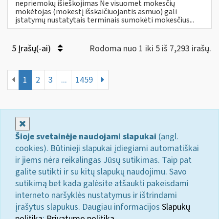
nepriemokų išieškojimas Ne visuomet mokesčių
mokėtojas (mokestį išskaičiuojantis asmuo) gali
įstatymų nustatytais terminais sumokėti mokesčius...
5 Įrašų(-ai)
Rodoma nuo 1 iki 5 iš 7,293 irašų.
1
2
3
...
1459
Uždaryti
Šioje svetainėje naudojami slapukai
(angl.
cookies). Būtinieji slapukai įdiegiami automatiškai
ir jiems nėra reikalingas Jūsų sutikimas. Taip pat
galite sutikti ir su kitų slapukų naudojimu. Savo
sutikimą bet kada galėsite atšaukti pakeisdami
interneto naršyklės nustatymus ir ištrindami
įrašytus slapukus. Daugiau informacijos
Slapukų
politika
;
Privatumo politika.