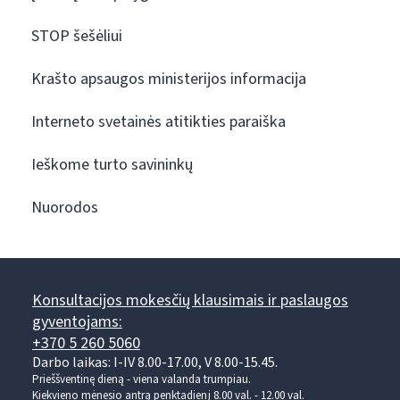
STOP šešėliui
Krašto apsaugos ministerijos informacija
Interneto svetainės atitikties paraiška
Ieškome turto savininkų
Nuorodos
Konsultacijos mokesčių klausimais ir paslaugos
gyventojams:
+370 5 260 5060
Darbo laikas: I-IV 8.00-17.00, V 8.00-15.45.
Prieššventinę dieną - viena valanda trumpiau.
Kiekvieno mėnesio antrą penktadienį 8.00 val. - 12.00 val.