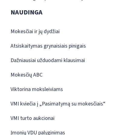
NAUDINGA
Mokesčiai ir jų dydžiai
Atsiskaitymas grynaisiais pinigais
Dažniausiai užduodami klausimai
Mokesčių ABC
Viktorina moksleiviams
VMI kviečia į „Pasimatymą su mokesčiais“
VMI turto aukcionai
Įmonių VDU palyginimas