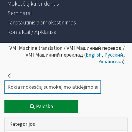
Mokesčių kalendorius
Seminarai
Tarptautinis apmokestinimas
Kontaktai / Apklausa
VMI Machine translation / VMI Машинный перевод /
VMI Машинний переклад (
English
,
Русский
,
Українська
)
Paieška
Kategorijos