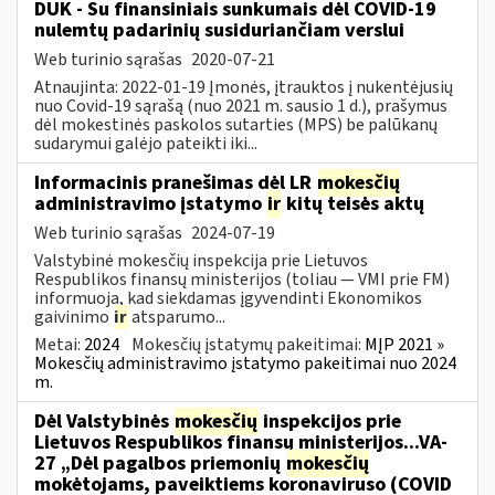
DUK - Su finansiniais sunkumais dėl COVID-19
nulemtų padarinių susiduriančiam verslui
Web turinio sąrašas
2020-07-21
Atnaujinta: 2022-01-19 Įmonės, įtrauktos į nukentėjusių
nuo Covid-19 sąrašą (nuo 2021 m. sausio 1 d.), prašymus
dėl mokestinės paskolos sutarties (MPS) be palūkanų
sudarymui galėjo pateikti iki...
Informacinis pranešimas dėl LR
mokesčių
administravimo įstatymo
ir
kitų teisės aktų
Web turinio sąrašas
2024-07-19
Valstybinė mokesčių inspekcija prie Lietuvos
Respublikos finansų ministerijos (toliau — VMI prie FM)
informuoja, kad siekdamas įgyvendinti Ekonomikos
gaivinimo
ir
atsparumo...
Metai:
2024
Mokesčių įstatymų pakeitimai:
MĮP 2021 »
Mokesčių administravimo įstatymo pakeitimai nuo 2024
m.
Dėl Valstybinės
mokesčių
inspekcijos prie
Lietuvos Respublikos finansų ministerijos...VA-
27 „Dėl pagalbos priemonių
mokesčių
mokėtojams, paveiktiems koronaviruso (COVID