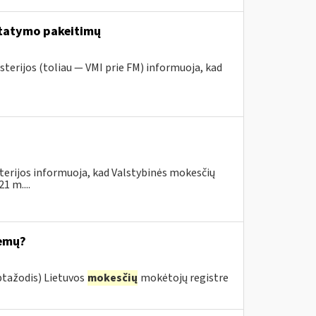
tatymo pakeitimų
sterijos (toliau — VMI prie FM) informuoja, kad
terijos informuoja, kad Valstybinės mokesčių
1 m....
temų?
ptažodis) Lietuvos
mokesčių
mokėtojų registre