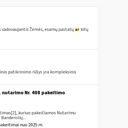
s vadovaujantis Žemės, esamų pastatų
ar
kitų
nio patikrinimo rūšys yra kompleksinis
. nutarimo Nr. 408 pakeitimo
itimas[2], kuriuo pakeičiamos Nutarimu
 Banderolių...
pakeitimai nuo 2025 m.