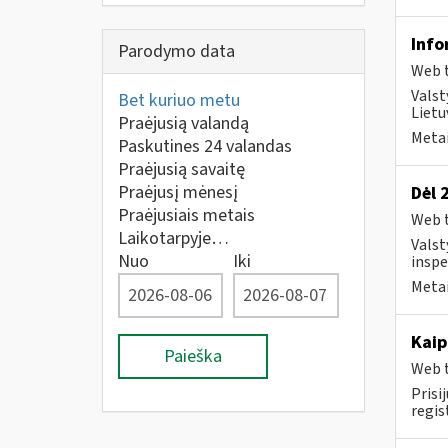
Info
Parodymo data
Web t
Valst
Bet kuriuo metu
Lietu
Praėjusią valandą
Metai
Paskutines 24 valandas
Praėjusią savaitę
Praėjusį mėnesį
Dėl 
Praėjusiais metais
Web t
Laikotarpyje…
Valst
Nuo
Iki
inspe
Metai
Kaip
Paieška
Web t
Prisi
regi