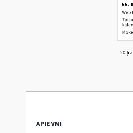
55. 
Web t
Tai p
kalen
Mokes
20 Įra
APIE VMI