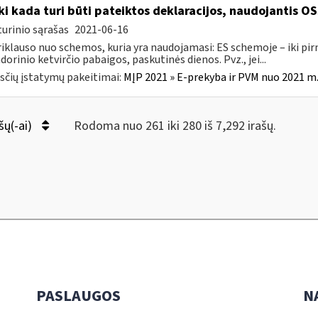
Iki kada turi būti pateiktos deklaracijos, naudojantis O
urinio sąrašas
2021-06-16
riklauso nuo schemos, kuria yra naudojamasi: ES schemoje – iki p
dorinio ketvirčio pabaigos, paskutinės dienos. Pvz., jei...
čių įstatymų pakeitimai:
MĮP 2021 » E-prekyba ir PVM nuo 2021 m. 
šų(-ai)
Rodoma nuo 261 iki 280 iš 7,292 irašų.
PASLAUGOS
N