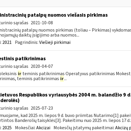
nistracinių patalpų nuomos viešasis pirkimas
urinio sąrašas
2021-10-08
istracinių patalpų nuomos pirkimas (toliau – Pirkimas) vykdoma
nojamųjų daiktų įsigijimo arba nuomos...
:
2021
Pagrindinis:
Viešieji pirkimai
stinis patikrinimas
urinio sąrašas
2020-04-07
leksinis
ir
teminis patikrinimas Operatyvus patikrinimas Mokesti
rinimas, teminis patikrinimas
ir
...
Lietuvos Respublikos vyriausybės 2004 m. balandžio 9 d
derolės)
urinio sąrašas
2025-07-23
muojame, kad 2025 m. liepos 9 d. buvo priimtas Nutarimo[1] pake
rtintos Banderolių taisyklės[3]. Pakeitimu nuo 2025 m. liepos 17 d.:
:
2025
Mokesčiai:
Akcizai
Mokesčių įstatymų pakeitimai:
Akcizų 