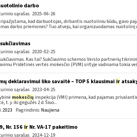
nuotolinio darbo
urinio sąrašas
2025-06-26
pripažįstama, kad darbuotojas, dirbantis nuotoliniu būdu, gavo paj
amas darbo priemones? Tuo atveju, kai organizuodamas nuotolinį da
sukčiavimas
urinio sąrašas
2020-02-25
ukčiavimas. Kas tai? Sukčiavimo schemos Verslo partnerių tikrini
avimu Pridėtinės vertės mokesčio (PVM) srityje vadinama tokia veika
mų deklaravimui liko savaitė – TOP 5 klausimai
ir
atsak
urinio sąrašas
2023-04-25
ybinė
mokesčių
inspekcija (VMI) primena, kad pajamas privalanti
ė, t. y. iki gegužės 2 d. Šiuo...
:
2023
Pagrindinis:
Naujiena
9, Nr. 156
ir
Nr. VA-17 pakeitimo
urinio sąrašas
2024-12-19