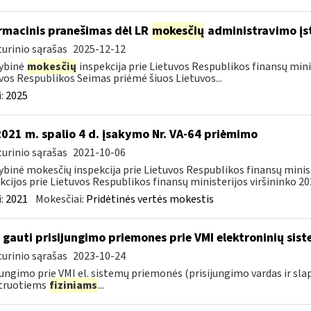
rmacinis pranešimas dėl LR
mokesčių
administravimo įs
urinio sąrašas
2025-12-12
ybinė
mokesčių
inspekcija prie Lietuvos Respublikos finansų mini
vos Respublikos Seimas priėmė šiuos Lietuvos...
:
2025
2021 m. spalio 4 d. įsakymo Nr. VA-64 priėmimo
urinio sąrašas
2021-10-06
ybinė mokesčių inspekcija prie Lietuvos Respublikos finansų minis
kcijos prie Lietuvos Respublikos finansų ministerijos viršininko 202
:
2021
Mokesčiai:
Pridėtinės vertės mokestis
 gauti prisijungimo priemones prie VMI elektroninių sis
urinio sąrašas
2023-10-24
jungimo prie VMI el. sistemų priemonės (prisijungimo vardas ir sla
struotiems
fiziniams
...