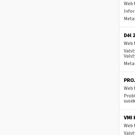
Web t
Info
Metai
Dėl 
Web t
Valst
Valst
Metai
PROJ
Web t
Prob
susid
VMI 
Web t
Valst