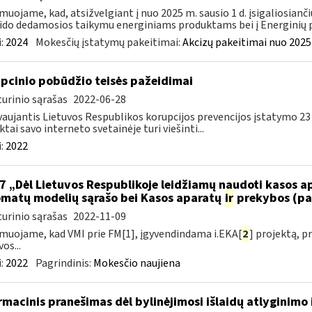
muojame, kad, atsižvelgiant į nuo 2025 m. sausio 1 d. įsigaliosianči
ido dedamosios taikymu energiniams produktams bei į Energinių p
:
2024
Mokesčių įstatymų pakeitimai:
Akcizų pakeitimai nuo 2025
pcinio pobūdžio teisės pažeidimai
urinio sąrašas
2022-06-28
aujantis Lietuvos Respublikos korupcijos prevencijos įstatymo 23
ktai savo interneto svetainėje turi viešinti...
:
2022
7 „Dėl Lietuvos Respublikoje leidžiamų naudoti kasos 
matų modelių sąrašo bei Kasos aparatų
ir
prekybos (pa
urinio sąrašas
2022-11-09
muojame, kad VMI prie FM[1], įgyvendindama i.EKA[
2
] projektą, 
os...
:
2022
Pagrindinis:
Mokesčio naujiena
rmacinis pranešimas dėl bylinėjimosi išlaidų atlyginimo 