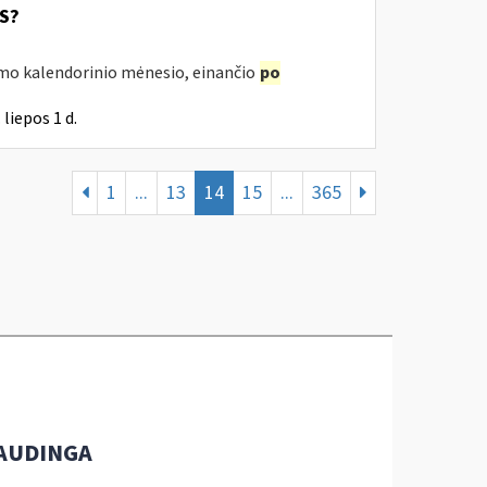
SS?
irmo kalendorinio mėnesio, einančio
po
liepos 1 d.
1
...
13
14
15
...
365
AUDINGA