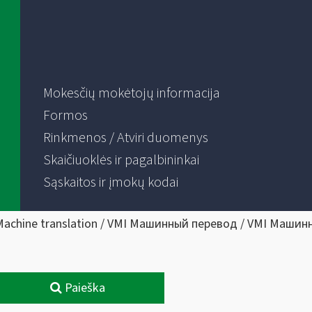
Mokesčių mokėtojų informacija
Formos
Rinkmenos / Atviri duomenys
Skaičiuoklės ir pagalbininkai
Sąskaitos ir įmokų kodai
Machine translation / VMI Машинный перевод / VMI Машин
Paieška