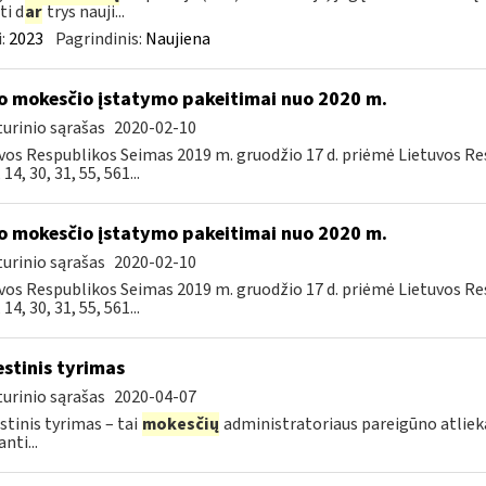
ti d
ar
trys nauji...
:
2023
Pagrindinis:
Naujiena
o mokesčio įstatymo pakeitimai nuo 2020 m.
urinio sąrašas
2020-02-10
vos Respublikos Seimas 2019 m. gruodžio 17 d. priėmė Lietuvos R
, 14, 30, 31, 55, 561...
o mokesčio įstatymo pakeitimai nuo 2020 m.
urinio sąrašas
2020-02-10
vos Respublikos Seimas 2019 m. gruodžio 17 d. priėmė Lietuvos R
, 14, 30, 31, 55, 561...
stinis tyrimas
urinio sąrašas
2020-04-07
tinis tyrimas – tai
mokesčių
administratoriaus pareigūno atli
nti...