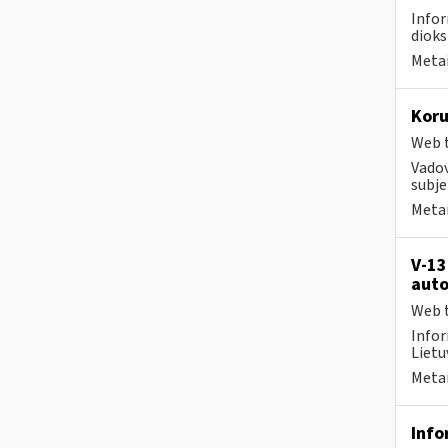
Infor
dioks
Metai
Koru
Web t
Vadov
subje
Metai
V-13
auto
Web t
Infor
Lietuv
Metai
Info