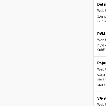
Dėl 
Web t
1.Ar 
reiki
PVM 
Web t
PVM s
Sukči
Paja
Web t
Valst
savait
Metai
VA-9
Web t