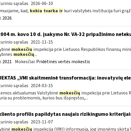
urinio sąrašas
2026-06-10
rmuojame, kad,
kokia
tvarka
ir
kuri valstybės institucija turi grąž
:
2026
2004 m. kovo 10 d. įsakymo Nr. VA-32 pripažinimo neteku
urinio sąrašas
2021-11-15
ybinė
mokesčių
inspekcija prie Lietuvos Respublikos finansų minis
ybinės
mokesčių
...
:
2021
Mokesčiai:
Pridėtinės vertės mokestis
EKTAS „VMI skaitmeninė transformacija: inovatyvių el
urinio sąrašas
2024-03-15
lemos aktualumas Valstybinė
mokesčių
inspekcija prie Lietuvos 
uria su problemomis, kurios bus išspręstos,...
kliento profilis papildytas naujais rizikingumo kriterijai
urinio sąrašas
2023-11-07
ybinė
mokesčių
inspekcija (VMI) informuoja, jog įmonėms skirtą V