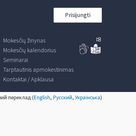
Prisijungti
Mokesčių žinynas
Mokesčių kalendorius
Seminarai
Tarptautinis apmokestinimas
Kontaktai / Apklausa
ний переклад (
English
,
Русский
,
Українська
)