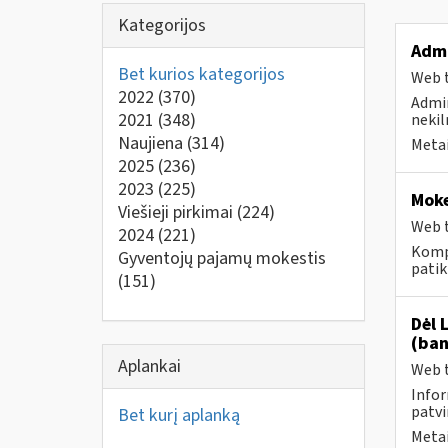
Kategorijos
Admi
Bet kurios kategorijos
Web t
2022
(370)
Admin
2021
(348)
nekil
Naujiena
(314)
Metai
2025
(236)
2023
(225)
Moke
Viešieji pirkimai
(224)
Web t
2024
(221)
Komp
Gyventojų pajamų mokestis
patik
(151)
Dėl 
(ban
Aplankai
Web t
Infor
patvi
Bet kurį aplanką
Metai