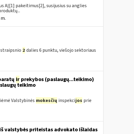
us AĮ[1] pakeitimus[2], susijusius su anglies
roduktų...
 m.
 straipsnio
2
dalies 6 punktu, viešojo sektoriaus
aparatų
ir
prekybos (paslaugų...teikimo)
slaugų teikimo
priėmė Valstybinės
mokesčių
inspekci
jos
prie
iš valstybės priteistas advokato išlaidas