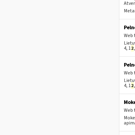
Atver
Metai
Peln
Web t
Lietu
4, 1
2
Peln
Web t
Lietu
4, 1
2
Moke
Web t
Mokes
apima