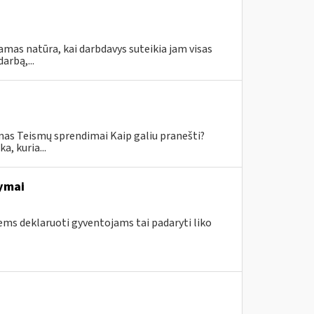
amas natūra, kai darbdavys suteikia jam visas
rbą,...
mas Teismų sprendimai Kaip galiu pranešti?
, kuria...
ymai
ems deklaruoti gyventojams tai padaryti liko