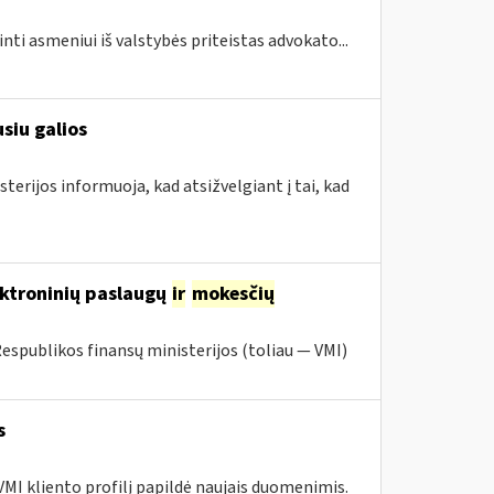
inti asmeniui iš valstybės priteistas advokato...
siu galios
terijos informuoja, kad atsižvelgiant į tai, kad
ektroninių paslaugų
ir
mokesčių
Respublikos finansų ministerijos (toliau ― VMI)
s
MI kliento profilį papildė naujais duomenimis.