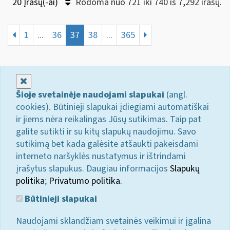
20 Įrašų(-ai)
Rodoma nuo 721 iki 740 iš 7,292 irašų.
1
...
36
37
38
...
365
Uždaryti
Šioje svetainėje naudojami slapukai
(angl.
cookies). Būtinieji slapukai įdiegiami automatiškai
ir jiems nėra reikalingas Jūsų sutikimas. Taip pat
galite sutikti ir su kitų slapukų naudojimu. Savo
sutikimą bet kada galėsite atšaukti pakeisdami
interneto naršyklės nustatymus ir ištrindami
įrašytus slapukus. Daugiau informacijos
Slapukų
politika
;
Privatumo politika.
Būtinieji slapukai
Naudojami sklandžiam svetainės veikimui ir įgalina