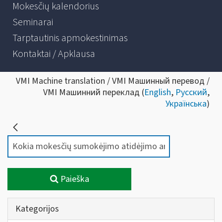
Mokesčių kalendorius
Seminarai
Tarptautinis apmokestinimas
Kontaktai / Apklausa
VMI Machine translation / VMI Машинный перевод /
VMI Машинний переклад (
English
,
Русский
,
Українська
)
Paieška
Kategorijos