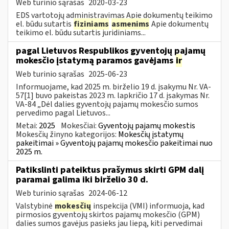
Web turinio sąrašas
2020-03-23
EDS vartotojų administravimas Apie dokumentų teikimo
el. būdu sutartis
fiziniams
asmenims
Apie dokumentų
teikimo el. būdu sutartis juridiniams...
pagal Lietuvos Respublikos gyventojų pajamų
mokesčio įstatymą paramos gavėjams
ir
Web turinio sąrašas
2025-06-23
Informuojame, kad 2025 m. birželio 19 d. įsakymu Nr. VA-
57[1] buvo pakeistas 2023 m. lapkričio 17 d. įsakymas Nr.
VA-84 „Dėl dalies gyventojų pajamų mokesčio sumos
pervedimo pagal Lietuvos...
Metai:
2025
Mokesčiai:
Gyventojų pajamų mokestis
Mokesčių žinyno kategorijos:
Mokesčių įstatymų
pakeitimai » Gyventojų pajamų mokesčio pakeitimai nuo
2025 m.
Patikslinti pateiktus prašymus skirti GPM dalį
paramai galima iki birželio 30 d.
Web turinio sąrašas
2024-06-12
Valstybinė
mokesčių
inspekcija (VMI) informuoja, kad
pirmosios gyventojų skirtos pajamų mokesčio (GPM)
dalies sumos gavėjus pasieks jau liepą, kiti pervedimai