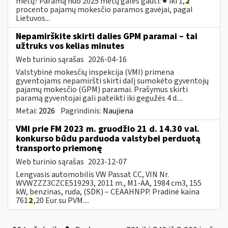
metų? Paramą nuo 2025 metų galės gauti: ● iki 1,
2
procento pajamų mokesčio paramos gavėjai, pagal
Lietuvos...
Nepamirškite skirti dalies GPM paramai – tai
užtruks vos kelias minutes
Web turinio sąrašas
2026-04-16
Valstybinė mokesčių inspekcija (VMI) primena
gyventojams nepamiršti skirti dalį sumokėto gyventojų
pajamų mokesčio (GPM) paramai. Prašymus skirti
paramą gyventojai gali pateikti iki gegužės 4 d....
Metai:
2026
Pagrindinis:
Naujiena
VMI prie FM 2023 m. gruodžio 21 d. 14.30 val.
konkurso būdu parduoda valstybei perduotą
transporto priemonę
Web turinio sąrašas
2023-12-07
Lengvasis automobilis VW Passat CC, VIN Nr.
WVWZZZ3CZCE519293, 2011 m., M1-AA, 1984 cm3, 155
kW, benzinas, ruda, (SDK) – CEAAHNPP. Pradinė kaina
761
2
,20 Eur su PVM....