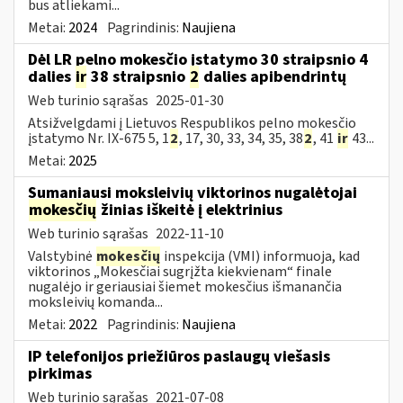
bus atliekami...
Metai:
2024
Pagrindinis:
Naujiena
Dėl LR pelno mokesčio įstatymo 30 straipsnio 4
dalies
ir
38 straipsnio
2
dalies apibendrintų
Web turinio sąrašas
2025-01-30
Atsižvelgdami į Lietuvos Respublikos pelno mokesčio
įstatymo Nr. IX-675 5, 1
2
, 17, 30, 33, 34, 35, 38
2
, 41
ir
43...
Metai:
2025
Sumaniausi moksleivių viktorinos nugalėtojai
mokesčių
žinias iškeitė į elektrinius
Web turinio sąrašas
2022-11-10
Valstybinė
mokesčių
inspekcija (VMI) informuoja, kad
viktorinos „Mokesčiai sugrįžta kiekvienam“ finale
nugalėjo ir geriausiai šiemet mokesčius išmanančia
moksleivių komanda...
Metai:
2022
Pagrindinis:
Naujiena
IP telefonijos priežiūros paslaugų viešasis
pirkimas
Web turinio sąrašas
2021-07-08