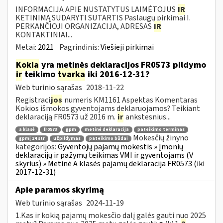
INFORMACIJA APIE NUSTATYTUS LAIMĖTOJUS
IR
KETINIMĄ SUDARYTI SUTARTIS Paslaugų pirkimai I.
PERKANČIOJI ORGANIZACIJA, ADRESAS
IR
KONTAKTINIAI...
Metai:
2021
Pagrindinis:
Viešieji pirkimai
Kokia
yra metinės deklaracijos FR0573 pildymo
ir
teikimo
tvarka
iki 2016-12-31?
Web turinio sąrašas
2018-11-22
Registraci
jos
numeris KM1161 Aspektas Komentaras
Kokios išmokos gyventojams deklaruojamos? Teikiant
deklaraciją FR0573 už 2016 m.
ir
ankstesnius...
a klasė
fr0573
gpm
metinė deklaracija
pateikimo terminas
Mokesčių žinyno
gpmį 24 str
užpildymas
pateikimo būdai
kategorijos:
Gyventojų pajamų mokestis » Įmonių
deklaracijų ir pažymų teikimas VMI ir gyventojams (V
skyrius) » Metinė A klasės pajamų deklaracija FR0573 (iki
2017-12-31)
Apie paramos skyrimą
Web turinio sąrašas
2024-11-19
1.Kas ir kokią pajamų mokesčio dalį galės gauti nuo 2025