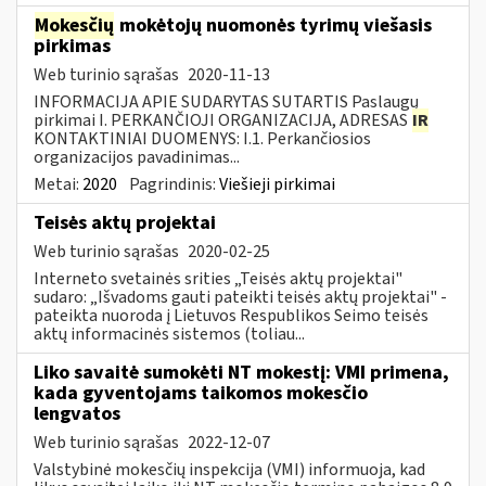
Mokesčių
mokėtojų nuomonės tyrimų viešasis
pirkimas
Web turinio sąrašas
2020-11-13
INFORMACIJA APIE SUDARYTAS SUTARTIS Paslaugų
pirkimai I. PERKANČIOJI ORGANIZACIJA, ADRESAS
IR
KONTAKTINIAI DUOMENYS: I.1. Perkančiosios
organizacijos pavadinimas...
Metai:
2020
Pagrindinis:
Viešieji pirkimai
Teisės aktų projektai
Web turinio sąrašas
2020-02-25
Interneto svetainės srities „Teisės aktų projektai"
sudaro: „Išvadoms gauti pateikti teisės aktų projektai" -
pateikta nuoroda į Lietuvos Respublikos Seimo teisės
aktų informacinės sistemos (toliau...
Liko savaitė sumokėti NT mokestį: VMI primena,
kada gyventojams taikomos mokesčio
lengvatos
Web turinio sąrašas
2022-12-07
Valstybinė mokesčių inspekcija (VMI) informuoja, kad