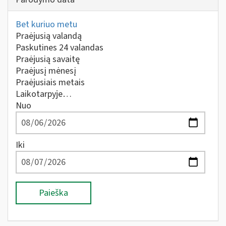
Bet kuriuo metu
Praėjusią valandą
Paskutines 24 valandas
Praėjusią savaitę
Praėjusį mėnesį
Praėjusiais metais
Laikotarpyje…
Nuo
Iki
Paieška