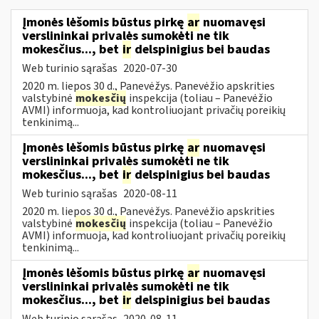
Įmonės lėšomis būstus pirkę
ar
nuomavęsi
verslininkai privalės sumokėti ne tik
mokesčius..., bet
ir
delspinigius bei baudas
Web turinio sąrašas
2020-07-30
2020 m. liepos 30 d., Panevėžys. Panevėžio apskrities
valstybinė
mokesčių
inspekcija (toliau – Panevėžio
AVMI) informuoja, kad kontroliuojant privačių poreikių
tenkinimą...
Įmonės lėšomis būstus pirkę
ar
nuomavęsi
verslininkai privalės sumokėti ne tik
mokesčius..., bet
ir
delspinigius bei baudas
Web turinio sąrašas
2020-08-11
2020 m. liepos 30 d., Panevėžys. Panevėžio apskrities
valstybinė
mokesčių
inspekcija (toliau – Panevėžio
AVMI) informuoja, kad kontroliuojant privačių poreikių
tenkinimą...
Įmonės lėšomis būstus pirkę
ar
nuomavęsi
verslininkai privalės sumokėti ne tik
mokesčius..., bet
ir
delspinigius bei baudas
Web turinio sąrašas
2020-08-11