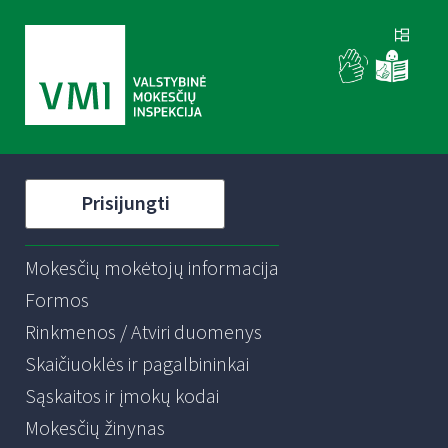
Prisijungti
Mokesčių mokėtojų informacija
Formos
Rinkmenos / Atviri duomenys
Skaičiuoklės ir pagalbininkai
Sąskaitos ir įmokų kodai
Mokesčių žinynas