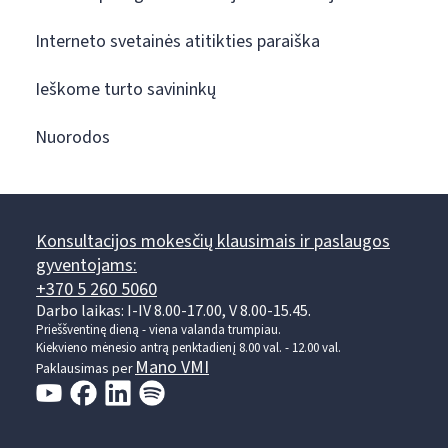
Interneto svetainės atitikties paraiška
Ieškome turto savininkų
Nuorodos
Konsultacijos mokesčių klausimais ir paslaugos
gyventojams:
+370 5 260 5060
Darbo laikas: I-IV 8.00-17.00, V 8.00-15.45.
Prieššventinę dieną - viena valanda trumpiau.
Kiekvieno mėnesio antrą penktadienį 8.00 val. - 12.00 val.
Mano VMI
Paklausimas per