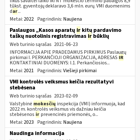
likus savaitei laiko iki NT mokesčio termino pabaigos 8,9
tūkst. gyventojų deklaravo 3,6 mln. eurų. VMI duomenims
d
ar
...
Metai:
2022
Pagrindinis:
Naujiena
Paslaugos „Kasos aparatų
ir
kitų pardavimo
taškų nuotolinis registravimas
ir
būklių
Web turinio sąrašas
2021-06-23
INFORMACIJA APIE PRADEDAMUS PIRKIMUS Paslaugų
pirkimai I. PERKANČIOJI ORGANIZACIJA, ADRESAS
IR
KONTAKTINIAI DUOMENYS: I.1. Perkančiosios...
Metai:
2021
Pagrindinis:
Viešieji pirkimai
VMI kontrolės veiksmus keičia rezultatyvi
stebėsena
Web turinio sąrašas
2023-02-09
Valstybinė
mokesčių
inspekcija (VMI) informuoja, kad
2022 m. kontrolės veiksmus vis dažniau keičia
stebėsenos
ir
prevencinės priemonės, o...
Metai:
2023
Pagrindinis:
Naujiena
Naudinga informacija