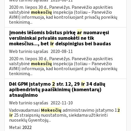
2020 m. liepos 30 d., Panevėžys. Panevėžio apskrities
valstybinė
mokesčių
inspekcija (toliau – Panevėžio
AVMI) informuoja, kad kontroliuojant privačių poreikių
tenkinimą...
Įmonės lėšomis būstus pirkę
ar
nuomavęsi
verslininkai privalės sumokėti ne tik
mokesčius..., bet
ir
delspinigius bei baudas
Web turinio sąrašas
2020-08-11
2020 m. liepos 30 d., Panevėžys. Panevėžio apskrities
valstybinė
mokesčių
inspekcija (toliau – Panevėžio
AVMI) informuoja, kad kontroliuojant privačių poreikių
tenkinimą...
Dėl GPM įstatymo
2
str. 12, 29
ir
34 dalių
apibendrintų paaiškinimų (komentarų)
atnaujinimo
Web turinio sąrašas
2022-11-10
Vadovaudamasi
Mokesčių
administravimo įstatymo 1
2
ir
25 straipsnių nuostatomis, siekdama užtikrinti
nuoseklų Gyventojų...
Metai:
2022