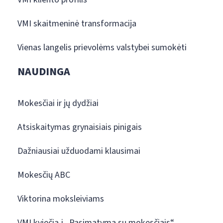
VMI skaitmeninė transformacija
Vienas langelis prievolėms valstybei sumokėti
NAUDINGA
Mokesčiai ir jų dydžiai
Atsiskaitymas grynaisiais pinigais
Dažniausiai užduodami klausimai
Mokesčių ABC
Viktorina moksleiviams
VMI kviečia į „Pasimatymą su mokesčiais“