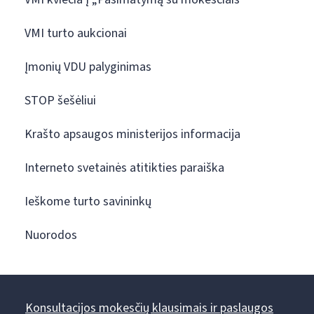
VMI turto aukcionai
Įmonių VDU palyginimas
STOP šešėliui
Krašto apsaugos ministerijos informacija
Interneto svetainės atitikties paraiška
Ieškome turto savininkų
Nuorodos
Konsultacijos mokesčių klausimais ir paslaugos