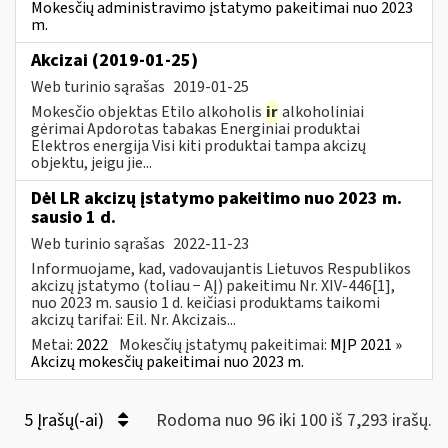
Mokesčių administravimo įstatymo pakeitimai nuo 2023
m.
Akcizai (2019-01-25)
Web turinio sąrašas
2019-01-25
Mokesčio objektas Etilo alkoholis
ir
alkoholiniai
gėrimai Apdorotas tabakas Energiniai produktai
Elektros energija Visi kiti produktai tampa akcizų
objektu, jeigu jie...
Dėl LR akcizų įstatymo pakeitimo nuo 2023 m.
sausio 1 d.
Web turinio sąrašas
2022-11-23
Informuojame, kad, vadovaujantis Lietuvos Respublikos
akcizų įstatymo (toliau − AĮ) pakeitimu Nr. XIV-446[1],
nuo 2023 m. sausio 1 d. keičiasi produktams taikomi
akcizų tarifai: Eil. Nr. Akcizais...
Metai:
2022
Mokesčių įstatymų pakeitimai:
MĮP 2021 »
Akcizų mokesčių pakeitimai nuo 2023 m.
5 Įrašų(-ai)
Rodoma nuo 96 iki 100 iš 7,293 irašų.