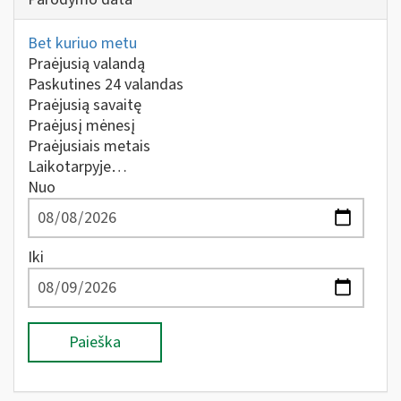
Bet kuriuo metu
Praėjusią valandą
Paskutines 24 valandas
Praėjusią savaitę
Praėjusį mėnesį
Praėjusiais metais
Laikotarpyje…
Nuo
Iki
Paieška