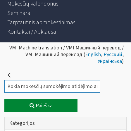
Mokesčių kalendorius
Seminarai
Tarptautinis apmokestinimas
Kontaktai / Apklausa
VMI Machine translation / VMI Машинный перевод /
VMI Машинний переклад (
English
,
Русский
,
Українська
)
Paieška
Kategorijos