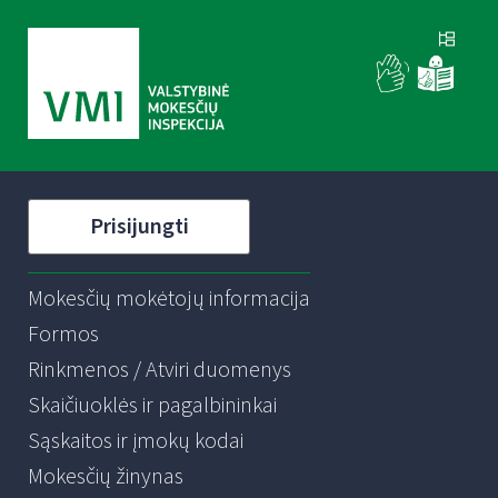
Prisijungti
Mokesčių mokėtojų informacija
Formos
Rinkmenos / Atviri duomenys
Skaičiuoklės ir pagalbininkai
Sąskaitos ir įmokų kodai
Mokesčių žinynas