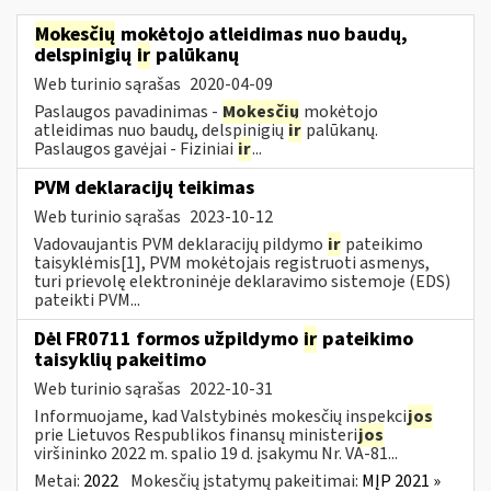
Mokesčių
mokėtojo atleidimas nuo baudų,
delspinigių
ir
palūkanų
Web turinio sąrašas
2020-04-09
Paslaugos pavadinimas -
Mokesčių
mokėtojo
atleidimas nuo baudų, delspinigių
ir
palūkanų.
Paslaugos gavėjai - Fiziniai
ir
...
PVM deklaracijų teikimas
Web turinio sąrašas
2023-10-12
Vadovaujantis PVM deklaracijų pildymo
ir
pateikimo
taisyklėmis[1], PVM mokėtojais registruoti asmenys,
turi prievolę elektroninėje deklaravimo sistemoje (EDS)
pateikti PVM...
Dėl FR0711 formos užpildymo
ir
pateikimo
taisyklių pakeitimo
Web turinio sąrašas
2022-10-31
Informuojame, kad Valstybinės mokesčių inspekci
jos
prie Lietuvos Respublikos finansų ministeri
jos
viršininko 2022 m. spalio 19 d. įsakymu Nr. VA-81...
Metai:
2022
Mokesčių įstatymų pakeitimai:
MĮP 2021 »