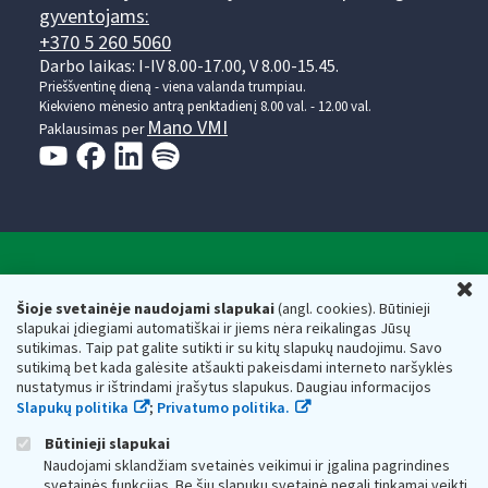
gyventojams:
+370 5 260 5060
Darbo laikas: I-IV 8.00-17.00, V 8.00-15.45.
Prieššventinę dieną - viena valanda trumpiau.
Kiekvieno mėnesio antrą penktadienį 8.00 val. - 12.00 val.
Mano VMI
Paklausimas per
Valstybinė mokesčių inspekcija prie Lietuvos
U
Respublikos finansų ministerijos
Šioje svetainėje naudojami slapukai
(angl. cookies). Būtinieji
slapukai įdiegiami automatiškai ir jiems nėra reikalingas Jūsų
Biudžetinė įstaiga. Juridinio asmens kodas — 188659752,
sutikimas. Taip pat galite sutikti ir su kitų slapukų naudojimu. Savo
adresas: Vasario 16-osios g. 14, 01107 Vilnius, Lietuva, el.paštas:
sutikimą bet kada galėsite atšaukti pakeisdami interneto naršyklės
vmi@vmi.lt
, E. pristatymo dėžutės adresas 188659752
nustatymus ir ištrindami įrašytus slapukus. Daugiau informacijos
Duomenys apie Valstybinę mokesčių inspekciją prie Lietuvos
Slapukų politika
;
Privatumo politika.
Respublikos finansų ministerijos kaupiami ir saugomi Juridinių
asmenų registre
Būtinieji slapukai
Naudojami sklandžiam svetainės veikimui ir įgalina pagrindines
svetainės funkcijas. Be šių slapukų svetainė negali tinkamai veikti.