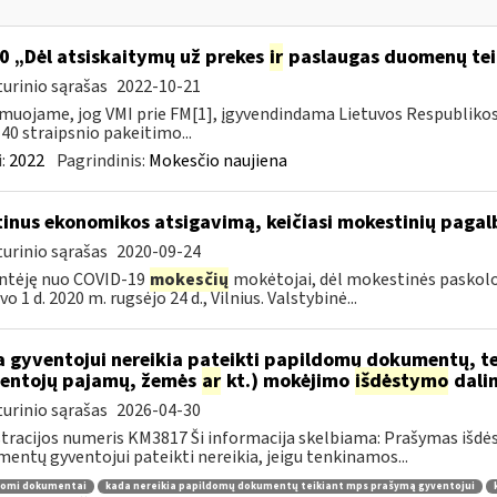
0 „Dėl atsiskaitymų už prekes
ir
paslaugas duomenų tei
urinio sąrašas
2022-10-21
muojame, jog VMI prie FM[1], įgyvendindama Lietuvos Respubliko
40 straipsnio pakeitimo...
:
2022
Pagrindinis:
Mokesčio naujiena
tinus ekonomikos atsigavimą, keičiasi mokestinių paga
urinio sąrašas
2020-09-24
ntėję nuo COVID-19
mokesčių
mokėtojai, dėl mokestinės paskolos 
o 1 d. 2020 m. rugsėjo 24 d., Vilnius. Valstybinė...
 gyventojui nereikia pateikti papildomų dokumentų, t
entojų pajamų, žemės
ar
kt.) mokėjimo
išdėstymo
dali
urinio sąrašas
2026-04-30
tracijos numeris KM3817 Ši informacija skelbiama: Prašymas išdė
entų gyventojui pateikti nereikia, jeigu tenkinamos...
domi dokumentai
kada nereikia papildomų dokumentų teikiant mps prašymą gyventojui