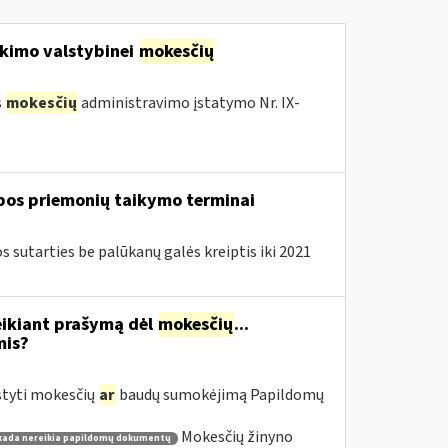
kimo valstybinei
mokesčių
s
mokesčių
administravimo įstatymo Nr. IX-
lbos priemonių taikymo terminai
sutarties be palūkanų galės kreiptis iki 2021
eikiant prašymą dėl
mokesčių
...
mis?
styti mokesčių
ar
baudų sumokėjimą Papildomų
Mokesčių žinyno
kada nereikia papildomų dokumentų