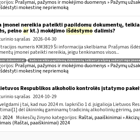
orijos:
Prašymai, pažymos ir mokėjimo duomenys » Pažymų užsaky
išdėstyti mokestinę nepriemoką
 įmonei nereikia pateikti papildomų dokumentų, teiki
ės, pelno
ar
kt.) mokėjimo
išdėstymo
dalimis?
urinio sąrašas
2026-04-30
tracijos numeris KM3819 Ši informacija skelbiama: Prašymas išdė
entų įmonei pateikti nereikia, jeigu tenkinamos visos...
domi dokumentai
kada nereikia papildomų dokumentų teikiant prašymą sudaryti mps įmone
orijos:
Prašymai, pažymos ir mokėjimo duomenys » Pažymų užsaky
išdėstyti mokestinę nepriemoką
Lietuvos Respublikos alkoholio kontrolės įstatymo pakeit
urinio sąrašas
2024-10-29
velgdami į tai, kad nuo 2024 m. lapkričio 1 d. įsigalioja Lietuvos 
timai[1] dėl ūkininkų gaminamų tradicinių alkoholinių gėrimų, pa
:
2024
Mokesčių žinyno kategorijos:
Raštai, paaiškinimai » Akcizų
imais (Raštai, paaiškinimai) 2024