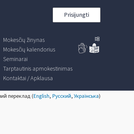
Prisijungti
Mokesčių žinynas
Mokesčių kalendorius
Seminarai
Tarptautinis apmokestinimas
Kontaktai / Apklausa
ний переклад (
English
,
Русский
,
Українська
)