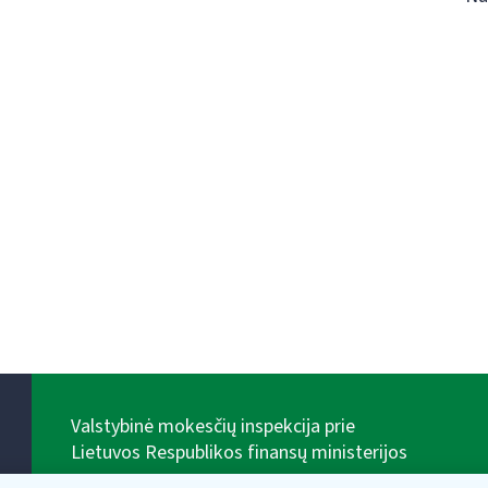
Valstybinė mokesčių inspekcija prie
Lietuvos Respublikos finansų ministerijos
Biudžetinė įstaiga. Juridinio asmens kodas — 188659752,