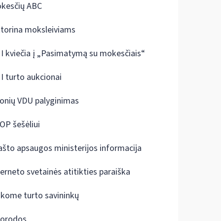
kesčių ABC
ktorina moksleiviams
I kviečia į „Pasimatymą su mokesčiais“
I turto aukcionai
onių VDU palyginimas
OP šešėliui
ašto apsaugos ministerijos informacija
terneto svetainės atitikties paraiška
škome turto savininkų
orodos