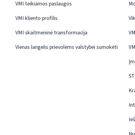
VMI teikiamos paslaugos
Mo
VMI kliento profilis
Vi
VMI skaitmeninė transformacija
VM
Vienas langelis prievolėms valstybei sumokėti
VM
Įm
ST
Kr
In
Ie
Nu