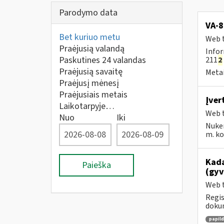
Parodymo data
VA-8
Bet kuriuo metu
Web t
Praėjusią valandą
Infor
Paskutines 24 valandas
211
2
Praėjusią savaitę
Metai
Praėjusį mėnesį
Praėjusiais metais
Įver
Laikotarpyje…
Web t
Nuo
Iki
Nuke
m. kov
Kada
Paieška
(gyv
Web t
Regis
dokum
papil