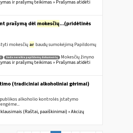
mas ir prašymų teikimas » Prašymas atidėti
ant prašymą dėl
mokesčių
...(pridėtinės
styti mokesčių
ar
baudų sumokėjimą Papildomų
Mokesčių žinyno
i
kada nereikia papildomų dokumentų
mas ir prašymų teikimas » Prašymas atidėti
imo (tradiciniai alkoholiniai gėrimai)
Respublikos alkoholio kontrolės įstatymo
rengėme...
 klausimais (Raštai, paaiškinimai) » Akcizų