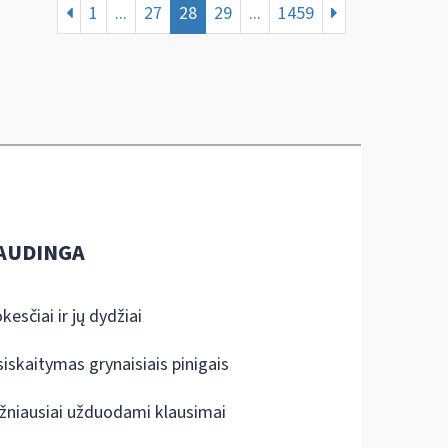
1
...
27
28
29
...
1459
AUDINGA
kesčiai ir jų dydžiai
siskaitymas grynaisiais pinigais
žniausiai užduodami klausimai