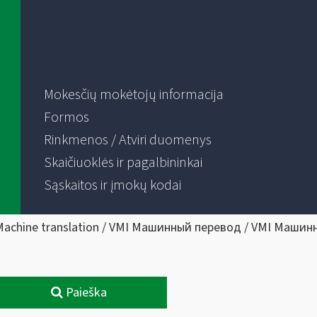
Mokesčių mokėtojų informacija
Formos
Rinkmenos / Atviri duomenys
Skaičiuoklės ir pagalbininkai
Sąskaitos ir įmokų kodai
Machine translation / VMI Машинный перевод / VMI Машин
Paieška