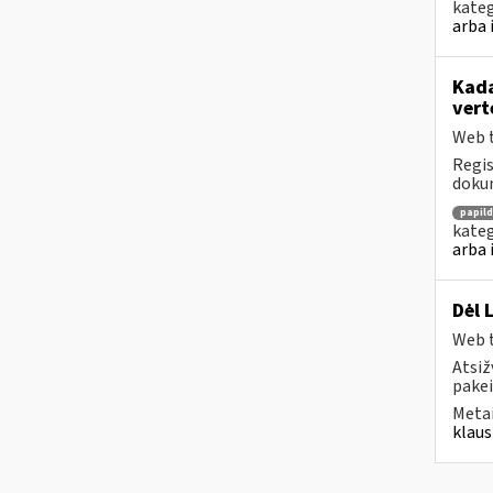
kateg
arba 
Kada
vert
Web t
Regis
dokum
papil
kateg
arba 
Dėl 
Web t
Atsiž
pakei
Metai
klaus