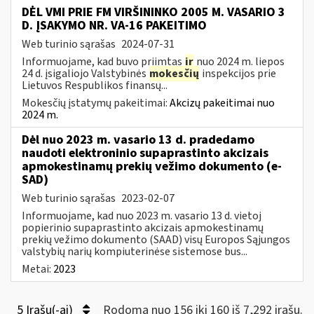
DĖL VMI PRIE FM VIRŠININKO 2005 M. VASARIO 3
D. ĮSAKYMO NR. VA-16 PAKEITIMO
Web turinio sąrašas
2024-07-31
Informuojame, kad buvo priimtas
ir
nuo 2024 m. liepos
24 d. įsigaliojo Valstybinės
mokesčių
inspekcijos prie
Lietuvos Respublikos finansų...
Mokesčių įstatymų pakeitimai:
Akcizų pakeitimai nuo
2024 m.
Dėl nuo 2023 m. vasario 13 d. pradedamo
naudoti elektroninio supaprastinto akcizais
apmokestinamų prekių vežimo dokumento (e-
SAD)
Web turinio sąrašas
2023-02-07
Informuojame, kad nuo 2023 m. vasario 13 d. vietoj
popierinio supaprastinto akcizais apmokestinamų
prekių vežimo dokumento (SAAD) visų Europos Sąjungos
valstybių narių kompiuterinėse sistemose bus...
Metai:
2023
5 Įrašų(-ai)
Rodoma nuo 156 iki 160 iš 7,292 irašų.