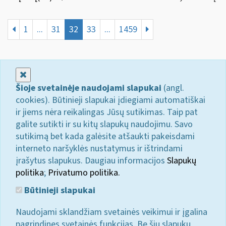
1
...
31
32
33
...
1459
Uždaryti
Šioje svetainėje naudojami slapukai
(angl.
cookies). Būtinieji slapukai įdiegiami automatiškai
ir jiems nėra reikalingas Jūsų sutikimas. Taip pat
galite sutikti ir su kitų slapukų naudojimu. Savo
sutikimą bet kada galėsite atšaukti pakeisdami
interneto naršyklės nustatymus ir ištrindami
įrašytus slapukus. Daugiau informacijos
Slapukų
politika
;
Privatumo politika.
Būtinieji slapukai
Naudojami sklandžiam svetainės veikimui ir įgalina
pagrindines svetainės funkcijas. Be šių slapukų