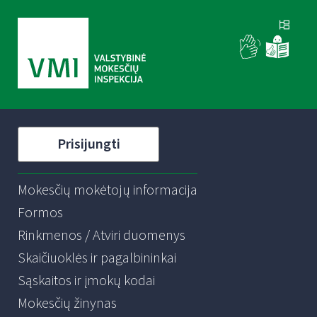
Prisijungti
Mokesčių mokėtojų informacija
Formos
Rinkmenos / Atviri duomenys
Skaičiuoklės ir pagalbininkai
Sąskaitos ir įmokų kodai
Mokesčių žinynas