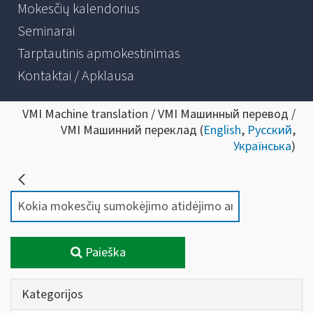
Mokesčių kalendorius
Seminarai
Tarptautinis apmokestinimas
Kontaktai / Apklausa
VMI Machine translation / VMI Машинный перевод /
VMI Машинний переклад (
English
,
Русский
,
Українська
)
Paieška
Kategorijos