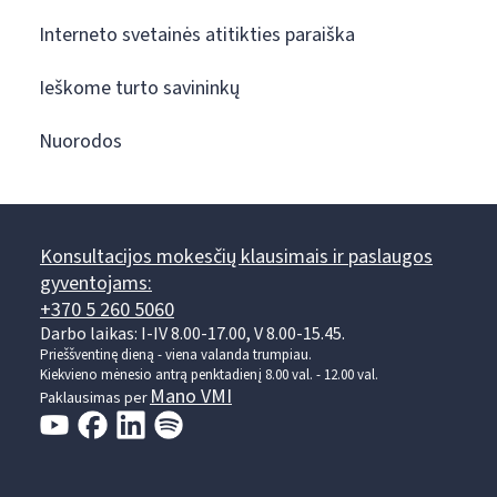
Interneto svetainės atitikties paraiška
Ieškome turto savininkų
Nuorodos
Konsultacijos mokesčių klausimais ir paslaugos
gyventojams:
+370 5 260 5060
Darbo laikas: I-IV 8.00-17.00, V 8.00-15.45.
Prieššventinę dieną - viena valanda trumpiau.
Kiekvieno mėnesio antrą penktadienį 8.00 val. - 12.00 val.
Mano VMI
Paklausimas per