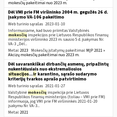
mokesčių pakeitimai nuo 2023 m.
Dėl VMI prie FM viršininko 2004 m. gegužės 26 d.
įsakymo VA-106 pakeitimo
Web turinio sąrašas
2023-01-10
Informuojame, kad buvo priimtas Valstybinės
mokesčių
inspekcijos prie Lietuvos Respublikos finansų
ministerijos viršininko 2023 m. sausio 5 d. įsakymas Nr.
VA-3 „Dėl...
Metai:
2023
Mokesčių įstatymų pakeitimai:
MĮP 2021 »
Akcizų mokesčių pakeitimai nuo 2023 m.
Dėl savarankiškai dirbančių asmenų, pripažintų
nukentėjusiais nuo ekstremaliosios
situacijos
...
ir
karantino, sąrašo sudarymo
kriterijų tvarkos aprašo patvirtinimo
Web turinio sąrašas
2021-01-27
Valstybinė
mokesčių
inspekcija prie Lietuvos
Respublikos finansų ministerijos (toliau – VMI prie FM)
informuoja, jog VMI prie FM viršininkės 2021-01-20
įsakymu Nr. VA-3...
Metai:
2021