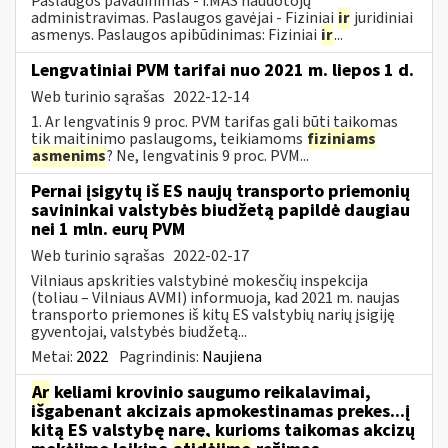
Paslaugos pavadinimas - i.MAS naudotojų
administravimas. Paslaugos gavėjai - Fiziniai
ir
juridiniai
asmenys. Paslaugos apibūdinimas: Fiziniai
ir
...
Lengvatiniai PVM tarifai nuo 2021 m. liepos 1 d.
Web turinio sąrašas
2022-12-14
1. Ar lengvatinis 9 proc. PVM tarifas gali būti taikomas
tik maitinimo paslaugoms, teikiamoms
fiziniams
asmenims
? Ne, lengvatinis 9 proc. PVM...
Pernai įsigytų iš ES naujų transporto priemonių
savininkai valstybės biudžetą papildė daugiau
nei 1 mln. eurų PVM
Web turinio sąrašas
2022-02-17
Vilniaus apskrities valstybinė mokesčių inspekcija
(toliau – Vilniaus AVMI) informuoja, kad 2021 m. naujas
transporto priemones iš kitų ES valstybių narių įsigiję
gyventojai, valstybės biudžetą...
Metai:
2022
Pagrindinis:
Naujiena
Ar
keliami krovinio saugumo reikalavimai,
išgabenant akcizais apmokestinamas prekes...į
kitą ES valstybę narę, kurioms taikomas akcizų