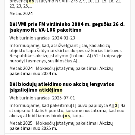
prevenci
jos
įstatymo Nr. VIII-275 2, 9, 10, 11, 15, 16, 21,
22, 23, 25,...
Metai:
2024
Dėl VMI prie FM viršininko 2004 m. gegužės 26 d.
įsakymo Nr. VA-106 pakeitimo
Web turinio sąrašas
2024-01-23
Informuojame, kad, atsižvelgiant į tai, kad akcizų
objektu tapo šildymui skirtos durpės už kurias Lietuvos
Respublikos akcizų įstatymo (toliau - AĮ) 52 straipsnyje
nurodyti asmenys, susiklosčius AĮ...
Metai:
2024
Mokesčių įstatymų pakeitimai:
Akcizų
pakeitimai nuo 2024 m.
Dėl biodujų atleidimo nuo akcizų lengvatos
įsigaliojimo
atidėjimo
Web turinio sąrašas
2025-07-01
Informuojame, kad pakeitimu[1] buvo papildyta AĮ[
2
] 43
straipsnio 1 dalis 6 punktu, kuriame nustatoma, kad nuo
akcizų atleidžiamos biodu
jos
, kaip...
Metai:
2025
Mokesčių įstatymų pakeitimai:
Akcizų
pakeitimai nuo 2025 m.