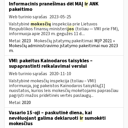
Informacinis pranešimas dėl MAĮ
ir
ANK
pakeitimo
Web turinio sąrašas
2023-05-25
Valstybinė
mokesčių
inspekcija prie Lietuvos
Respublikos finansų ministeri
jos
(toliau — VMI prie FM),
informuoja apie 2023 m. gegužės 11 d....
Metai:
2023
Mokesčių įstatymų pakeitimai:
MĮP 2021 »
Mokesčių administravimo įstatymo pakeitimai nuo 2023
m.
VMI: pakeitus Kainodaros taisykles –
supaprastinti reikalavimai verslui
Web turinio sąrašas
2020-11-10
Valstybinė mokesčių inspekcija (toliau – VMI)
informuoja, jog pakeistos Kainodaros taisyklių[1]
nuostatos, kurios leis mokesčių mokėtojams paprasčiau
pagrįsti mažos pridėtinės vertės paslaugų...
Metai:
2020
Vasario 15-oji – paskutinė diena, kai
nevėluojant galima deklaruoti
ir
sumokėti
mokesčius