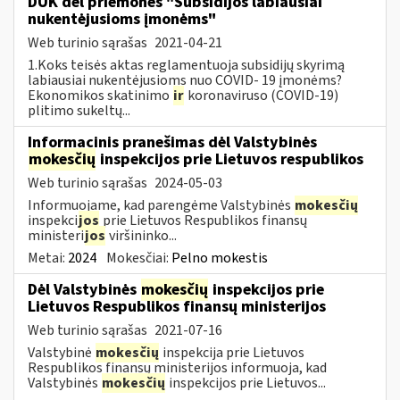
DUK dėl priemonės "Subsidijos labiausiai
nukentėjusioms įmonėms"
Web turinio sąrašas
2021-04-21
1.Koks teisės aktas reglamentuoja subsidijų skyrimą
labiausiai nukentėjusioms nuo COVID- 19 įmonėms?
Ekonomikos skatinimo
ir
koronaviruso (COVID-19)
plitimo sukeltų...
Informacinis pranešimas dėl Valstybinės
mokesčių
inspekcijos prie Lietuvos respublikos
Web turinio sąrašas
2024-05-03
Informuojame, kad parengėme Valstybinės
mokesčių
inspekci
jos
prie Lietuvos Respublikos finansų
ministeri
jos
viršininko...
Metai:
2024
Mokesčiai:
Pelno mokestis
Dėl Valstybinės
mokesčių
inspekcijos prie
Lietuvos Respublikos finansų ministerijos
Web turinio sąrašas
2021-07-16
Valstybinė
mokesčių
inspekcija prie Lietuvos
Respublikos finansų ministerijos informuoja, kad
Valstybinės
mokesčių
inspekcijos prie Lietuvos...