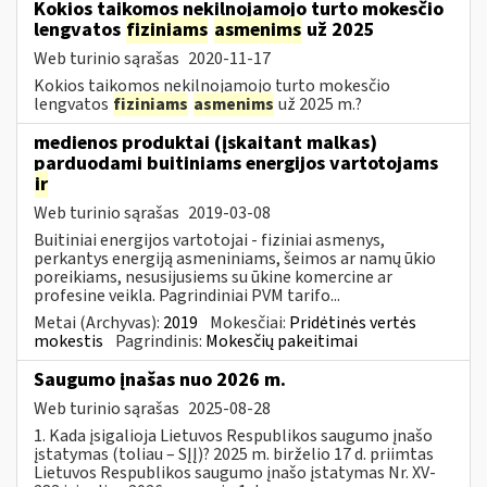
Kokios taikomos nekilnojamojo turto mokesčio
lengvatos
fiziniams
asmenims
už 2025
Web turinio sąrašas
2020-11-17
Kokios taikomos nekilnojamojo turto mokesčio
lengvatos
fiziniams
asmenims
už 2025 m.?
medienos produktai (įskaitant malkas)
parduodami buitiniams energijos vartotojams
ir
Web turinio sąrašas
2019-03-08
Buitiniai energijos vartotojai - fiziniai asmenys,
perkantys energiją asmeniniams, šeimos ar namų ūkio
poreikiams, nesusijusiems su ūkine komercine ar
profesine veikla. Pagrindiniai PVM tarifo...
Metai (Archyvas):
2019
Mokesčiai:
Pridėtinės vertės
mokestis
Pagrindinis:
Mokesčių pakeitimai
Saugumo įnašas nuo 2026 m.
Web turinio sąrašas
2025-08-28
1. Kada įsigalioja Lietuvos Respublikos saugumo įnašo
įstatymas (toliau – SĮĮ)? 2025 m. birželio 17 d. priimtas
Lietuvos Respublikos saugumo įnašo įstatymas Nr. XV-