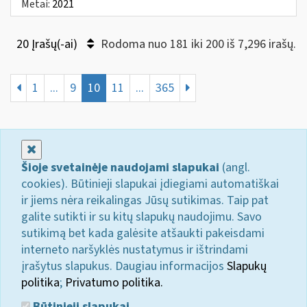
Metai:
2021
20 Įrašų(-ai)
Rodoma nuo 181 iki 200 iš 7,296 irašų.
1
...
9
10
11
...
365
Uždaryti
Šioje svetainėje naudojami slapukai
(angl.
cookies). Būtinieji slapukai įdiegiami automatiškai
ir jiems nėra reikalingas Jūsų sutikimas. Taip pat
galite sutikti ir su kitų slapukų naudojimu. Savo
sutikimą bet kada galėsite atšaukti pakeisdami
interneto naršyklės nustatymus ir ištrindami
įrašytus slapukus. Daugiau informacijos
Slapukų
politika
;
Privatumo politika.
Būtinieji slapukai