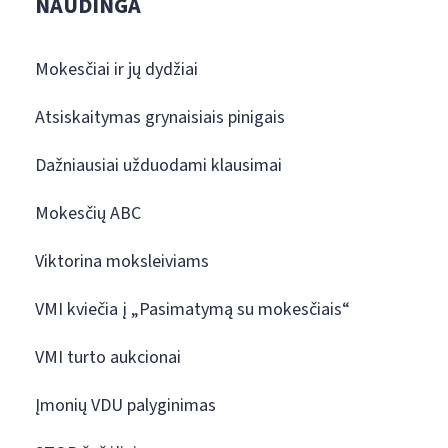
NAUDINGA
Mokesčiai ir jų dydžiai
Atsiskaitymas grynaisiais pinigais
Dažniausiai užduodami klausimai
Mokesčių ABC
Viktorina moksleiviams
VMI kviečia į „Pasimatymą su mokesčiais“
VMI turto aukcionai
Įmonių VDU palyginimas