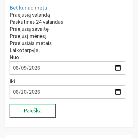
Bet kuriuo metu
Praėjusią valandą
Paskutines 24 valandas
Praėjusią savaitę
Praėjusį mėnesį
Praėjusiais metais
Laikotarpyje…
Nuo
Iki
Paieška