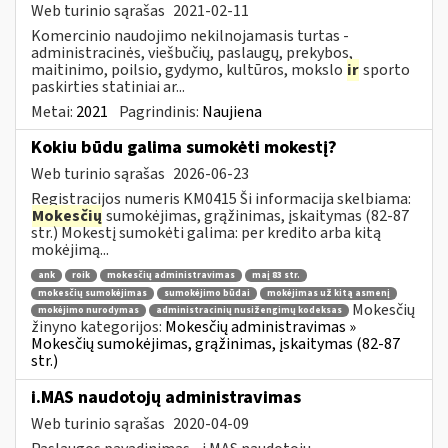
Web turinio sąrašas
2021-02-11
Komercinio naudojimo nekilnojamasis turtas -
administracinės, viešbučių, paslaugų, prekybos,
maitinimo, poilsio, gydymo, kultūros, mokslo
ir
sporto
paskirties statiniai ar...
Metai:
2021
Pagrindinis:
Naujiena
Kokiu būdu galima sumokėti mokestį?
Web turinio sąrašas
2026-06-23
Registracijos numeris KM0415 Ši informacija skelbiama:
Mokesčių
sumokėjimas, grąžinimas, įskaitymas (82-87
str.) Mokestį sumokėti galima: per kredito arba kitą
mokėjimą...
ank
roik
mokesčių administravimas
maį 83 str.
mokesčių sumokėjimas
sumokėjimo būdai
mokėjimas už kitą asmenį
Mokesčių
mokėjimo nurodymas
administracinių nusižengimų kodeksas
žinyno kategorijos:
Mokesčių administravimas »
Mokesčių sumokėjimas, grąžinimas, įskaitymas (82-87
str.)
i.MAS naudotojų administravimas
Web turinio sąrašas
2020-04-09