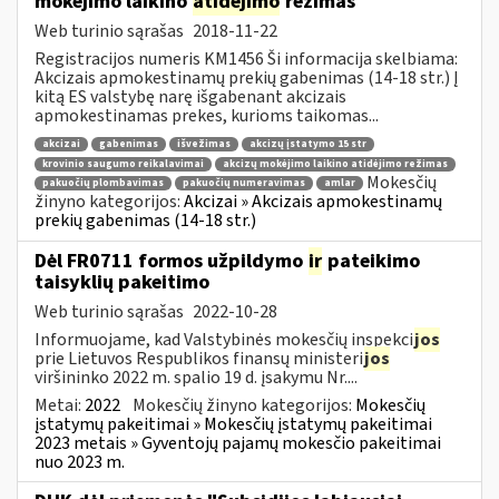
mokėjimo laikino
atidėjimo
režimas
Web turinio sąrašas
2018-11-22
Registracijos numeris KM1456 Ši informacija skelbiama:
Akcizais apmokestinamų prekių gabenimas (14-18 str.) Į
kitą ES valstybę narę išgabenant akcizais
apmokestinamas prekes, kurioms taikomas...
akcizai
gabenimas
išvežimas
akcizų įstatymo 15 str
krovinio saugumo reikalavimai
akcizų mokėjimo laikino atidėjimo režimas
Mokesčių
pakuočių plombavimas
pakuočių numeravimas
amlar
žinyno kategorijos:
Akcizai » Akcizais apmokestinamų
prekių gabenimas (14-18 str.)
Dėl FR0711 formos užpildymo
ir
pateikimo
taisyklių pakeitimo
Web turinio sąrašas
2022-10-28
Informuojame, kad Valstybinės mokesčių inspekci
jos
prie Lietuvos Respublikos finansų ministeri
jos
viršininko 2022 m. spalio 19 d. įsakymu Nr....
Metai:
2022
Mokesčių žinyno kategorijos:
Mokesčių
įstatymų pakeitimai » Mokesčių įstatymų pakeitimai
2023 metais » Gyventojų pajamų mokesčio pakeitimai
nuo 2023 m.