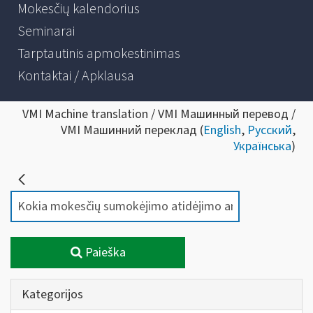
Mokesčių kalendorius
Seminarai
Tarptautinis apmokestinimas
Kontaktai / Apklausa
VMI Machine translation / VMI Машинный перевод /
VMI Машинний переклад (
English
,
Русский
,
Українська
)
Paieška
Kategorijos