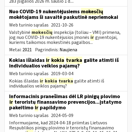
283 įsigalios 2026 m. sausio 1 d....
Nuo COVID-19 nukentėjusiems
mokesčių
mokėtojams ši savaitė paskutinė nepriemokai
Web turinio sąrašas
2021-10-26
Valstybinė
mokesčių
inspekcija (toliau – VMI) primena,
jog nuo COVID-19 nukentėjusios įmonės
ir
gyventojai,
kuriems taikomos mokestinės pagalbos...
Metai:
2021
Pagrindinis:
Naujiena
Kokias išlaidas
ir
kokia
tvarka
galite atimti iš
individualios veiklos pajamų?
Web turinio sąrašas
2019-03-04
Kokias išlaidas
ir
kokia
tvarka
galite atimti iš
individualios veiklos pajamų?
Informacinis pranešimas dėl LR pinigų plovimo
ir
teroristų finansavimo prevencijos...įstatymo
pakeitimo
ir
papildymo
Web turinio sąrašas
2024-05-09
Informuojame, kad 2024-04-18 priimtas Lietuvos
Respublikos pinigų plovimo ir teroristų finansavimo