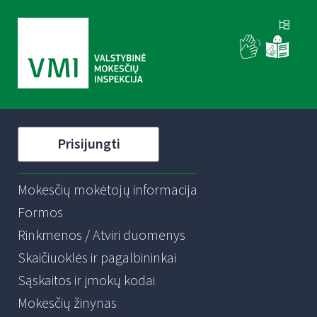
Prisijungti
Mokesčių mokėtojų informacija
Formos
Rinkmenos / Atviri duomenys
Skaičiuoklės ir pagalbininkai
Sąskaitos ir įmokų kodai
Mokesčių žinynas