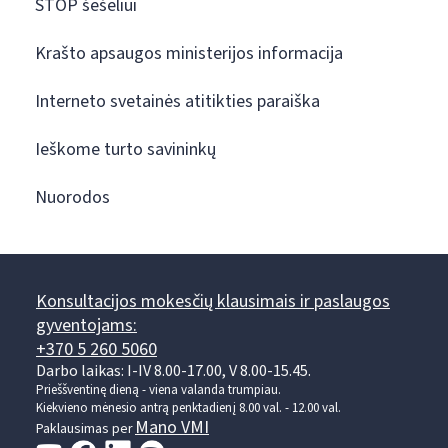
STOP šešėliui
Krašto apsaugos ministerijos informacija
Interneto svetainės atitikties paraiška
Ieškome turto savininkų
Nuorodos
Konsultacijos mokesčių klausimais ir paslaugos
gyventojams:
+370 5 260 5060
Darbo laikas: I-IV 8.00-17.00, V 8.00-15.45.
Prieššventinę dieną - viena valanda trumpiau.
Kiekvieno mėnesio antrą penktadienį 8.00 val. - 12.00 val.
Mano VMI
Paklausimas per