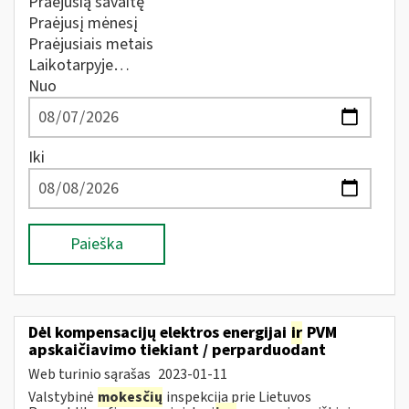
Praėjusią savaitę
Praėjusį mėnesį
Praėjusiais metais
Laikotarpyje…
Nuo
Iki
Paieška
Dėl kompensacijų elektros energijai
ir
PVM
apskaičiavimo tiekiant / perparduodant
Web turinio sąrašas
2023-01-11
Valstybinė
mokesčių
inspekcija prie Lietuvos