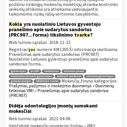
požiūriu rizikingų mokesčių mokėtojų atranka kontrolės
veiksmų atlikimui yra atliekama vadovaujantis
taikomomis rizikų rūšių vertinimo taisyklėmis...
Kokia
yra nuolatinio Lietuvos gyventojo
pranešimo apie sudarytus sandorius
(PRC907...forma) tikslinimo
tvarka
?
Web turinio sąrašas
2018-11-22
Registraci
jos
numeris KM1305 Ši informacija skelbiama:
Pranešimas apie sudarytus sandorius (PRC907)
Nuolatinio Lietuvos gyventojo pranešimo apie sudarytus
sandorius forma...
gyventojas
prc907
tikslinimas
užsienio įmonė
nuolatinis lietuvos gyventojas
sudaryti sandoriai
užsienio gyventojas
Mokesčių žinyno kategorijos:
grynieji pinigai
tikslinimo tvarka
Prašymai, pažymos ir mokėjimo duomenys » Duomenų
teikimas VMI » Pranešimas apie sudarytus sandorius
(PRC907)
Didėja odontologijos įmonių sumokami
mokesčiai
Web turinio sąrašas
2021-04-06
Valstybinė mokesčių inspekcija (toliau – VMI)