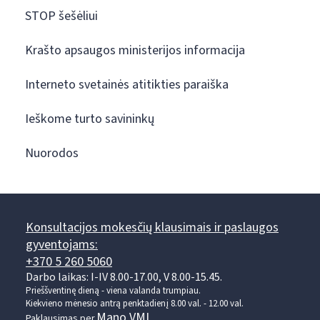
STOP šešėliui
Krašto apsaugos ministerijos informacija
Interneto svetainės atitikties paraiška
Ieškome turto savininkų
Nuorodos
Konsultacijos mokesčių klausimais ir paslaugos
gyventojams:
+370 5 260 5060
Darbo laikas: I-IV 8.00-17.00, V 8.00-15.45.
Prieššventinę dieną - viena valanda trumpiau.
Kiekvieno mėnesio antrą penktadienį 8.00 val. - 12.00 val.
Mano VMI
Paklausimas per