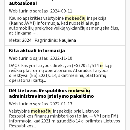
autosalonai
Web turinio sąrašas
2024-09-11
Kauno apskrities valstybinė
mokesčių
inspekcija
(Kauno AVMI) informuoja, kad nuosekliai auga
automobilių prekybos veiklą vykdančių asmenų skaičius,
atitinkamai –...
Metai:
2024
Pagrindinis:
Naujiena
Kita aktuali informacija
Web turinio sąrašas
2022-11-10
DAC7: kas yra Tarybos direktyva (ES) 2021/514
ir
ką ji
reiškia platformų operatoriams Atsiradus Tarybos
direktyvai (ES) 2021/514, skaitmeninių platformų
operatoriai kartą...
Dėl Lietuvos Respublikos
mokesčių
administravimo įstatymo pakeitimo
Web turinio sąrašas
2022-01-13
Valstybinė
mokesčių
inspekcija prie Lietuvos
Respublikos finansų ministerijos (toliau — VMI prie FM)
informuoja, kad 2021 m. gruodžio 14 d. priimtas Lietuvos
Respublikos...