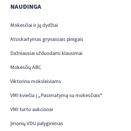
NAUDINGA
Mokesčiai ir jų dydžiai
Atsiskaitymas grynaisiais pinigais
Dažniausiai užduodami klausimai
Mokesčių ABC
Viktorina moksleiviams
VMI kviečia į „Pasimatymą su mokesčiais“
VMI turto aukcionai
Įmonių VDU palyginimas