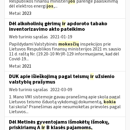
Respublikos finansų ministeri
jos
parengė paaiškinimą
dėl elektros energi
jos
,...
Metai:
2023
Dėl alkoholinių gėrimų
ir
apdoroto tabako
inventorizavimo akto pateikimo
Web turinio sąrašas
2021-01-19
Papildydami Valstybinės
mokesčių
inspekcijos prie
Lietuvos Respublikos finansų ministerijos 2021 m. sausio
11 d. raštą Nr. (19.20-10 Mr)R-129 informuojame, kad dėl
Covid-19...
Metai:
2021
DUK apie išieškojimą pagal teismų
ir
užsienio
valstybių prašymus
Web turinio sąrašas
2022-03-09
1. Mano VMI sistemoje gavau pranešimą apie skolą pagal
Lietuvos teismo išduotą vykdomąjį dokumentą,
kokia
tai skola? Pranešimas apie nesumokėtas prievoles pagal
Lietuvos...
Dėl Metinės gyventojams išmokėtų išmokų,
priskiriamų A
ir
B klasės pajamoms,