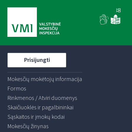
Prisijungti
Mokesčių mokėtojų informacija
Formos
Rinkmenos / Atviri duomenys
Skaičiuoklės ir pagalbininkai
Sąskaitos ir įmokų kodai
Mokesčių žinynas