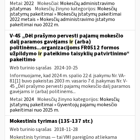
Metai:
2022
Mokesčiai:
Mokesčių administravimo
įstatymas
Mokesčių žinyno kategorijos:
Mokesčių
įstatymų pakeitimai » Mokesčių įstatymų pakeitimai
2022 metais » Mokesčių administravimo įstatymo
pakeitimai nuo 2022 m.
V-45 „Dėl prašymo pervesti pajamų mokesčio
dalį paramos gavėjams
ir
(arba)
politinėms...organizacijoms FR0512 formos
užpildymo
ir
pateikimo taisyklių patvirtinimo“
pakeitimo
Web turinio sąrašas
2024-10-25
Informuojame, kad 2024 m. spalio 22 d. įsakymu Nr. VA-
81[1] buvo pakeistas 2003 m. vasario 7 d. įsakymas Nr. V-
45 „Dėl prašymo pervesti pajamų mokesčio dalį paramos
gavėjams ir (arba) politinėms...
Metai:
2024
Mokesčių žinyno kategorijos:
Mokesčių
įstatymų pakeitimai » Gyventojų pajamų mokesčio
pakeitimai nuo 2025 m.
Mokestinis tyrimas (135-137 str.)
Web turinio sąrašas
2018-11-28
Mokestinis tyrimas — tai VMI pareigūno atliekama