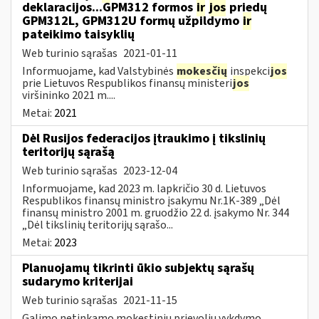
deklaracijos...GPM312 formos
ir
jos
priedų
GPM312L, GPM312U formų užpildymo
ir
pateikimo taisyklių
Web turinio sąrašas
2021-01-11
Informuojame, kad Valstybinės
mokesčių
inspekci
jos
prie Lietuvos Respublikos finansų ministeri
jos
viršininko 2021 m....
Metai:
2021
Dėl Rusijos federacijos įtraukimo į tikslinių
teritorijų sąrašą
Web turinio sąrašas
2023-12-04
Informuojame, kad 2023 m. lapkričio 30 d. Lietuvos
Respublikos finansų ministro įsakymu Nr.1K-389 „Dėl
finansų ministro 2001 m. gruodžio 22 d. įsakymo Nr. 344
„Dėl tikslinių teritorijų sąrašo...
Metai:
2023
Planuojamų tikrinti ūkio subjektų sąrašų
sudarymo kriterijai
Web turinio sąrašas
2021-11-15
Galimo netinkamo mokestinių prievolių vykdymo