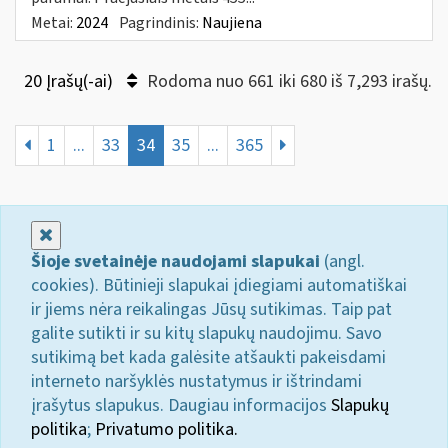
Metai:
2024
Pagrindinis:
Naujiena
20 Įrašų(-ai)
Rodoma nuo 661 iki 680 iš 7,293 irašų.
1
...
33
34
35
...
365
Uždaryti
Šioje svetainėje naudojami slapukai
(angl.
cookies). Būtinieji slapukai įdiegiami automatiškai
ir jiems nėra reikalingas Jūsų sutikimas. Taip pat
galite sutikti ir su kitų slapukų naudojimu. Savo
sutikimą bet kada galėsite atšaukti pakeisdami
interneto naršyklės nustatymus ir ištrindami
įrašytus slapukus. Daugiau informacijos
Slapukų
politika
;
Privatumo politika.