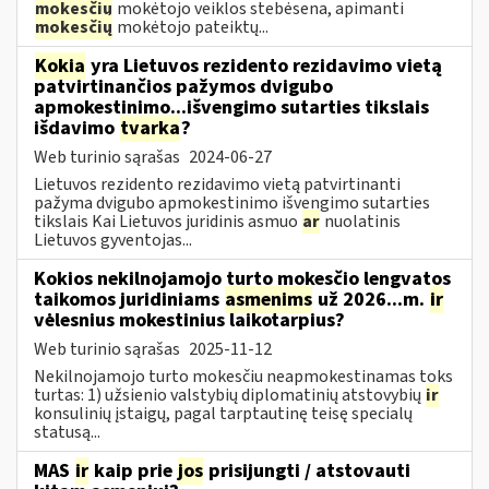
mokesčių
mokėtojo veiklos stebėsena, apimanti
mokesčių
mokėtojo pateiktų...
Kokia
yra Lietuvos rezidento rezidavimo vietą
patvirtinančios pažymos dvigubo
apmokestinimo...išvengimo sutarties tikslais
išdavimo
tvarka
?
Web turinio sąrašas
2024-06-27
Lietuvos rezidento rezidavimo vietą patvirtinanti
pažyma dvigubo apmokestinimo išvengimo sutarties
tikslais Kai Lietuvos juridinis asmuo
ar
nuolatinis
Lietuvos gyventojas...
Kokios nekilnojamojo turto mokesčio lengvatos
taikomos juridiniams
asmenims
už 2026...m.
ir
vėlesnius mokestinius laikotarpius?
Web turinio sąrašas
2025-11-12
Nekilnojamojo turto mokesčiu neapmokestinamas toks
turtas: 1) užsienio valstybių diplomatinių atstovybių
ir
konsulinių įstaigų, pagal tarptautinę teisę specialų
statusą...
MAS
ir
kaip prie
jos
prisijungti / atstovauti