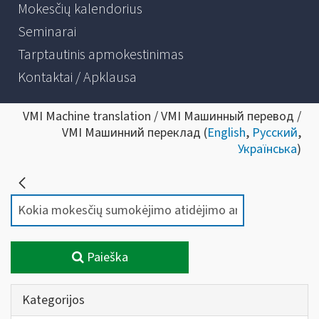
Mokesčių kalendorius
Seminarai
Tarptautinis apmokestinimas
Kontaktai / Apklausa
VMI Machine translation / VMI Машинный перевод /
VMI Машинний переклад (
English
,
Русский
,
Українська
)
Paieška
Kategorijos