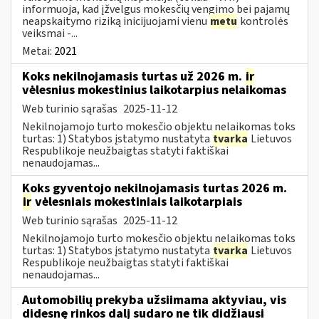
informuoja, kad įžvelgus mokesčių vengimo bei pajamų
neapskaitymo riziką inicijuojami vienu
metu
kontrolės
veiksmai -...
Metai:
2021
Koks nekilnojamasis turtas už 2026 m.
ir
vėlesnius mokestinius laikotarpius nelaikomas
Web turinio sąrašas
2025-11-12
Nekilnojamojo turto mokesčio objektu nelaikomas toks
turtas: 1) Statybos įstatymo nustatyta
tvarka
Lietuvos
Respublikoje neužbaigtas statyti faktiškai
nenaudojamas...
Koks gyventojo nekilnojamasis turtas 2026 m.
ir
vėlesniais mokestiniais laikotarpiais
Web turinio sąrašas
2025-11-12
Nekilnojamojo turto mokesčio objektu nelaikomas toks
turtas: 1) Statybos įstatymo nustatyta
tvarka
Lietuvos
Respublikoje neužbaigtas statyti faktiškai
nenaudojamas...
Automobilių prekyba užsiimama aktyviau, vis
didesnę rinkos dalį sudaro ne tik didžiausi