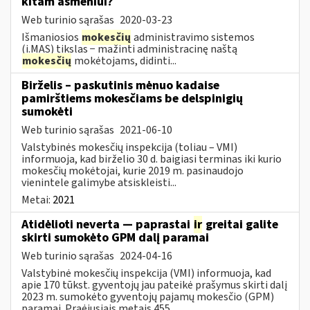
kitam asmeniui?
Web turinio sąrašas
2020-03-23
Išmaniosios
mokesčių
administravimo sistemos
(i.MAS) tikslas − mažinti administracinę naštą
mokesčių
mokėtojams, didinti...
Birželis – paskutinis mėnuo kadaise
pamirštiems mokesčiams be delspinigių
sumokėti
Web turinio sąrašas
2021-06-10
Valstybinės mokesčių inspekcija (toliau – VMI)
informuoja, kad birželio 30 d. baigiasi terminas iki kurio
mokesčių mokėtojai, kurie 2019 m. pasinaudojo
vienintele galimybe atsiskleisti...
Metai:
2021
Atidėlioti neverta — paprastai
ir
greitai galite
skirti sumokėto GPM dalį paramai
Web turinio sąrašas
2024-04-16
Valstybinė mokesčių inspekcija (VMI) informuoja, kad
apie 170 tūkst. gyventojų jau pateikė prašymus skirti dalį
2023 m. sumokėto gyventojų pajamų mokesčio (GPM)
paramai. Praėjusiais metais 455...