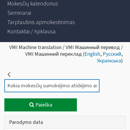
Mokesčių kalendorius
Seminarai
Tarptautinis apmokestinimas
Kontaktai / Apklausa
VMI Machine translation / VMI Машинный перевод /
VMI Машинний переклад (
English
,
Русский
,
Українська
)
Paieška
Parodymo data