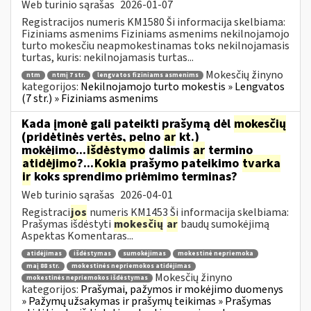
Web turinio sąrašas
2026-01-07
Registracijos numeris KM1580 Ši informacija skelbiama:
Fiziniams asmenims Fiziniams asmenims nekilnojamojo
turto mokesčiu neapmokestinamas toks nekilnojamasis
turtas, kuris: nekilnojamasis turtas...
Mokesčių žinyno
ntm
ntmį 7 str.
lengvatos fiziniams asmenims
kategorijos:
Nekilnojamojo turto mokestis » Lengvatos
(7 str.) » Fiziniams asmenims
Kada įmonė gali pateikti prašymą dėl
mokesčių
(pridėtinės vertės, pelno
ar
kt.)
mokėjimo...
išdėstymo
dalimis
ar
termino
atidėjimo
?...
Kokia
prašymo pateikimo
tvarka
ir
koks sprendimo priėmimo terminas?
Web turinio sąrašas
2026-04-01
Registraci
jos
numeris KM1453 Ši informacija skelbiama:
Prašymas išdėstyti
mokesčių
ar
baudų sumokėjimą
Aspektas Komentaras...
atidėjimas
išdėstymas
sumokėjimas
mokestinė nepriemoka
maį 88 str.
mokestinės nepriemokos atidėjimas
Mokesčių žinyno
mokestinės nepriemokos išdėstymas
kategorijos:
Prašymai, pažymos ir mokėjimo duomenys
» Pažymų užsakymas ir prašymų teikimas » Prašymas