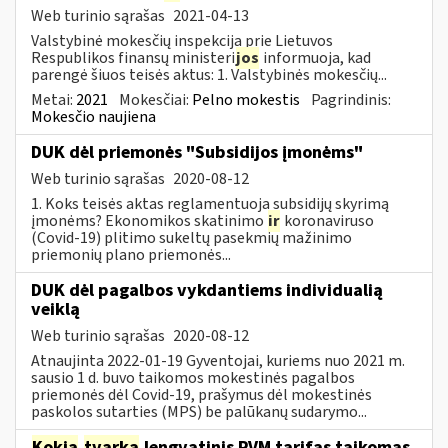
Web turinio sąrašas
2021-04-13
Valstybinė mokesčių inspekcija prie Lietuvos
Respublikos finansų ministeri
jos
informuoja, kad
parengė šiuos teisės aktus: 1. Valstybinės mokesčių...
Metai:
2021
Mokesčiai:
Pelno mokestis
Pagrindinis:
Mokesčio naujiena
DUK dėl priemonės "Subsidijos įmonėms"
Web turinio sąrašas
2020-08-12
1. Koks teisės aktas reglamentuoja subsidijų skyrimą
įmonėms? Ekonomikos skatinimo
ir
koronaviruso
(Covid-19) plitimo sukeltų pasekmių mažinimo
priemonių plano priemonės...
DUK dėl pagalbos vykdantiems individualią
veiklą
Web turinio sąrašas
2020-08-12
Atnaujinta 2022-01-19 Gyventojai, kuriems nuo 2021 m.
sausio 1 d. buvo taikomos mokestinės pagalbos
priemonės dėl Covid-19, prašymus dėl mokestinės
paskolos sutarties (MPS) be palūkanų sudarymo...
Kokia
tvarka
lengvatinis PVM tarifas taikomas