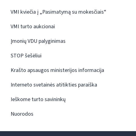
VMI kviečia į „Pasimatymą su mokesčiais“
VMI turto aukcionai
Įmonių VDU palyginimas
STOP šešėliui
Krašto apsaugos ministerijos informacija
Interneto svetainės atitikties paraiška
Ieškome turto savininkų
Nuorodos