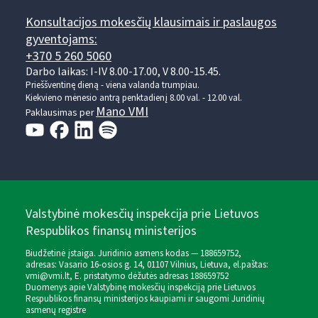
Konsultacijos mokesčių klausimais ir paslaugos
gyventojams:
+370 5 260 5060
Darbo laikas: I-IV 8.00-17.00, V 8.00-15.45.
Prieššventinę dieną - viena valanda trumpiau.
Kiekvieno mėnesio antrą penktadienį 8.00 val. - 12.00 val.
Mano VMI
Paklausimas per
Valstybinė mokesčių inspekcija prie Lietuvos
Respublikos finansų ministerijos
Biudžetinė įstaiga. Juridinio asmens kodas — 188659752,
adresas: Vasario 16-osios g. 14, 01107 Vilnius, Lietuva, el.paštas:
vmi@vmi.lt
, E. pristatymo dėžutės adresas 188659752
Duomenys apie Valstybinę mokesčių inspekciją prie Lietuvos
Respublikos finansų ministerijos kaupiami ir saugomi Juridinių
asmenų registre