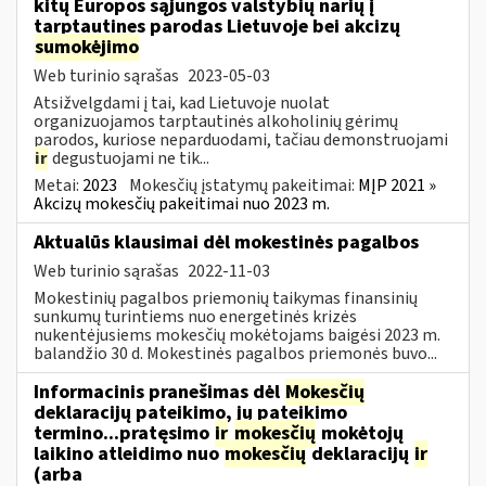
kitų Europos sąjungos valstybių narių į
tarptautines parodas Lietuvoje bei akcizų
sumokėjimo
Web turinio sąrašas
2023-05-03
Atsižvelgdami į tai, kad Lietuvoje nuolat
organizuojamos tarptautinės alkoholinių gėrimų
parodos, kuriose neparduodami, tačiau demonstruojami
ir
degustuojami ne tik...
Metai:
2023
Mokesčių įstatymų pakeitimai:
MĮP 2021 »
Akcizų mokesčių pakeitimai nuo 2023 m.
Aktualūs klausimai dėl mokestinės pagalbos
Web turinio sąrašas
2022-11-03
Mokestinių pagalbos priemonių taikymas finansinių
sunkumų turintiems nuo energetinės krizės
nukentėjusiems mokesčių mokėtojams baigėsi 2023 m.
balandžio 30 d. Mokestinės pagalbos priemonės buvo...
Informacinis pranešimas dėl
Mokesčių
deklaracijų pateikimo, jų pateikimo
termino...pratęsimo
ir
mokesčių
mokėtojų
laikino atleidimo nuo
mokesčių
deklaracijų
ir
(arba