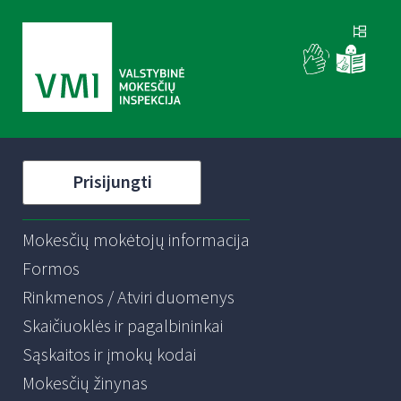
Prisijungti
Mokesčių mokėtojų informacija
Formos
Rinkmenos / Atviri duomenys
Skaičiuoklės ir pagalbininkai
Sąskaitos ir įmokų kodai
Mokesčių žinynas