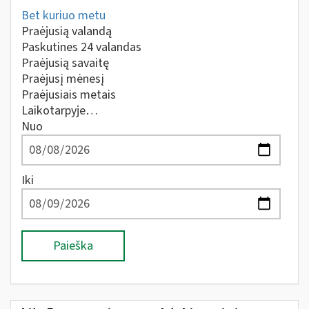
Bet kuriuo metu
Praėjusią valandą
Paskutines 24 valandas
Praėjusią savaitę
Praėjusį mėnesį
Praėjusiais metais
Laikotarpyje…
Nuo
Iki
Paieška