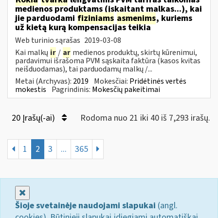
medienos produktams (įskaitant malkas...), kai
jie parduodami
fiziniams
asmenims
, kuriems
už kietą kurą kompensacijas teikia
Web turinio sąrašas
2019-03-08
Kai malkų
ir
/
ar
medienos produktų, skirtų kūrenimui,
pardavimui išrašoma PVM sąskaita faktūra (kasos kvitas
neišduodamas), tai parduodamų malkų /...
Metai (Archyvas):
2019
Mokesčiai:
Pridėtinės vertės
mokestis
Pagrindinis:
Mokesčių pakeitimai
20 Įrašų(-ai)
Rodoma nuo 21 iki 40 iš 7,293 irašų.
1
2
3
...
365
Uždaryti
Šioje svetainėje naudojami slapukai
(angl.
cookies). Būtinieji slapukai įdiegiami automatiškai