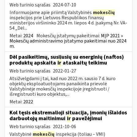
Web turinio sąrašas
2024-07-10
Informuojame apie priimtą Valstybinės
mokesčių
inspekcijos prie Lietuvos Respublikos finansų
ministerijos viršininko 2024 m. liepos 4 d. įsakymą Nr. VA-
54 „Dėl...
Metai:
2024
Mokesčių įstatymų pakeitimai:
MĮP 2021 »
Mokesčių administravimo įstatymo pakeitimai nuo 2024
m.
Dėl pasikeitimų, susijusių su energinių (naftos)
produktų apskaita
ir
ataskaitų teikimu
Web turinio sąrašas
2022-01-27
Atsižvelgdami į tai, kad nuo 2022 m. sausio 7 d. kuro
objektų eksploatuotojams panaikinta prievolė
Valstybinėje mokesčių inspekcijoje įregistruoti /
išregistruoti kuro objektus,...
Metai:
2022
Kol tęsis ekstremalioji situacija, įmonių išlaidos
darbuotojų maitinimui
ir
pavežėjimui
Web turinio sąrašas
2021-10-06
Valstybinė
mokesčių
inspekcija (toliau – VMI)