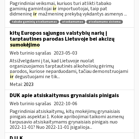
Pagrindiniai veiksmai, kuriuos turi atlikti tabako
gaminių gamintojai
ir
importuotojai, taip pat
didmeninę
ir
mažmeninę prekybą vykdantys asmenys ...
tabako gaminių atsekamumas
atsekamumas
atsekamumo sistema
kitų Europos sąjungos valstybių narių į
tarptautines parodas Lietuvoje bei akcizų
sumokėjimo
Web turinio sąrašas
2023-05-03
Atsižvelgdami į tai, kad Lietuvoje nuolat
organizuojamos tarptautinės alkoholinių gėrimų
parodos, kuriose neparduodami, tačiau demonstruojami
ir
degustuojami ne tik...
Metai:
2023
DUK apie atsiskaitymus grynaisiais pinigais
Web turinio sąrašas
2022-10-06
Pagrindiniai atsiskaitymų, kitų mokėjimų grynaisiais
pinigais aspektai 1. Kokie apribojimai taikomi asmenų
tarpusavio atsiskaitymams grynaisiais pinigais nuo
2022-11-01? Nuo 2022-11-01 įsigalioja...
D.U.K.