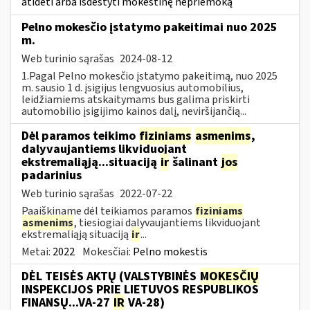
atidėti arba išdėstyti mokestinę nepriemoką
Pelno mokesčio įstatymo pakeitimai nuo 2025
m.
Web turinio sąrašas
2024-08-12
1.Pagal Pelno mokesčio įstatymo pakeitimą, nuo 2025
m. sausio 1 d. įsigijus lengvuosius automobilius,
leidžiamiems atskaitymams bus galima priskirti
automobilio įsigijimo kainos dalį, neviršijančią...
Dėl paramos teikimo
fiziniams
asmenims
,
dalyvaujantiems likviduojant
ekstremaliąją...situaciją
ir
šalinant
jos
padarinius
Web turinio sąrašas
2022-07-22
Paaiškiname dėl teikiamos paramos
fiziniams
asmenims
, tiesiogiai dalyvaujantiems likviduojant
ekstremaliąją situaciją
ir
...
Metai:
2022
Mokesčiai:
Pelno mokestis
DĖL TEISĖS AKTŲ (VALSTYBINĖS
MOKESČIŲ
INSPEKCIJOS PRIE LIETUVOS RESPUBLIKOS
FINANSŲ...VA-27
IR
VA-28)