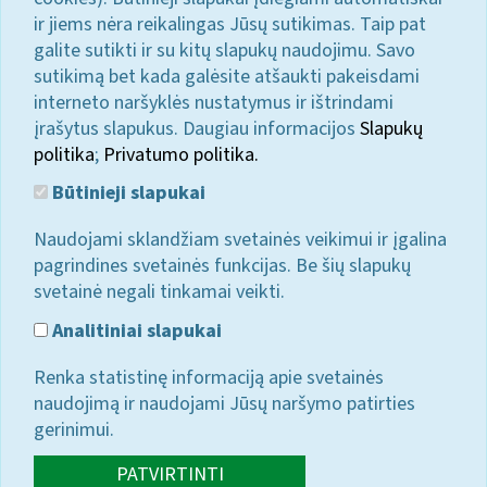
ir jiems nėra reikalingas Jūsų sutikimas. Taip pat
galite sutikti ir su kitų slapukų naudojimu. Savo
sutikimą bet kada galėsite atšaukti pakeisdami
interneto naršyklės nustatymus ir ištrindami
įrašytus slapukus. Daugiau informacijos
Slapukų
politika
;
Privatumo politika.
Būtinieji slapukai
Naudojami sklandžiam svetainės veikimui ir įgalina
pagrindines svetainės funkcijas. Be šių slapukų
svetainė negali tinkamai veikti.
Analitiniai slapukai
Renka statistinę informaciją apie svetainės
naudojimą ir naudojami Jūsų naršymo patirties
gerinimui.
PATVIRTINTI