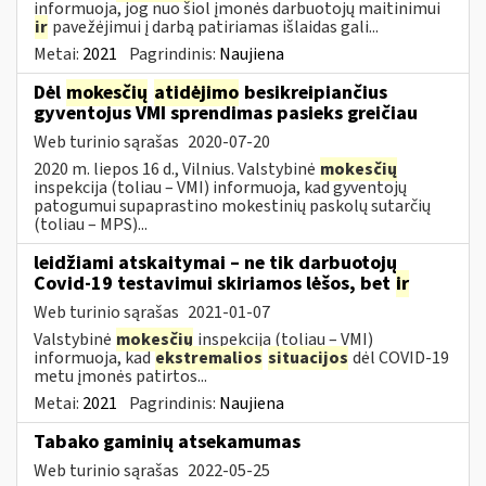
informuoja, jog nuo šiol įmonės darbuotojų maitinimui
ir
pavežėjimui į darbą patiriamas išlaidas gali...
Metai:
2021
Pagrindinis:
Naujiena
Dėl
mokesčių
atidėjimo
besikreipiančius
gyventojus VMI sprendimas pasieks greičiau
Web turinio sąrašas
2020-07-20
2020 m. liepos 16 d., Vilnius. Valstybinė
mokesčių
inspekcija (toliau – VMI) informuoja, kad gyventojų
patogumui supaprastino mokestinių paskolų sutarčių
(toliau – MPS)...
leidžiami atskaitymai – ne tik darbuotojų
Covid-19 testavimui skiriamos lėšos, bet
ir
Web turinio sąrašas
2021-01-07
Valstybinė
mokesčių
inspekcija (toliau – VMI)
informuoja, kad
ekstremalios
situacijos
dėl COVID-19
metu įmonės patirtos...
Metai:
2021
Pagrindinis:
Naujiena
Tabako gaminių atsekamumas
Web turinio sąrašas
2022-05-25