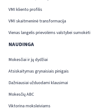
VMI kliento profilis
VMI skaitmeninė transformacija
Vienas langelis prievolėms valstybei sumokėti
NAUDINGA
Mokesčiai ir jų dydžiai
Atsiskaitymas grynaisiais pinigais
Dažniausiai užduodami klausimai
Mokesčių ABC
Viktorina moksleiviams