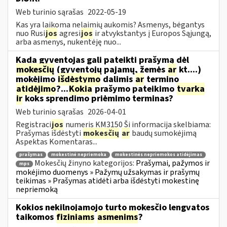
Web turinio sąrašas
2022-05-19
Kas yra laikoma nelaimių aukomis? Asmenys, bėgantys
nuo Rusi
jos
agresi
jos
ir atvykstantys į Europos Sąjungą,
arba asmenys, nukentėję nuo...
Kada gyventojas gali pateikti prašymą dėl
mokesčių
(gyventojų pajamų, žemės
ar
kt....)
mokėjimo
išdėstymo
dalimis
ar
termino
atidėjimo
?...
Kokia
prašymo pateikimo
tvarka
ir
koks sprendimo priėmimo terminas?
Web turinio sąrašas
2026-04-01
Registraci
jos
numeris KM3150 Ši informacija skelbiama:
Prašymas išdėstyti
mokesčių
ar
baudų sumokėjimą
Aspektas Komentaras...
prašymas
mokestinė nepriemoka
mokestinės nepriemokos atidėjimas
Mokesčių žinyno kategorijos:
Prašymai, pažymos ir
mps
mokėjimo duomenys » Pažymų užsakymas ir prašymų
teikimas » Prašymas atidėti arba išdėstyti mokestinę
nepriemoką
Kokios nekilnojamojo turto mokesčio lengvatos
taikomos
fiziniams
asmenims
?