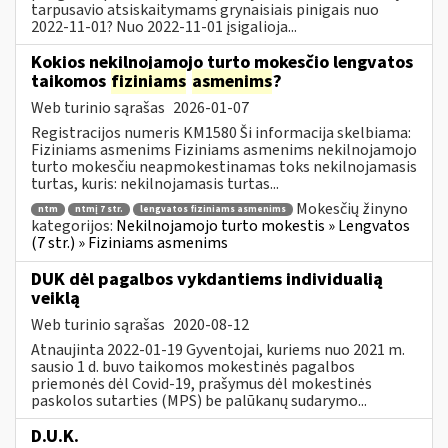
tarpusavio atsiskaitymams grynaisiais pinigais nuo
2022-11-01? Nuo 2022-11-01 įsigalioja...
Kokios nekilnojamojo turto mokesčio lengvatos
taikomos
fiziniams
asmenims
?
Web turinio sąrašas
2026-01-07
Registracijos numeris KM1580 Ši informacija skelbiama:
Fiziniams asmenims Fiziniams asmenims nekilnojamojo
turto mokesčiu neapmokestinamas toks nekilnojamasis
turtas, kuris: nekilnojamasis turtas...
Mokesčių žinyno
ntm
ntmį 7 str.
lengvatos fiziniams asmenims
kategorijos:
Nekilnojamojo turto mokestis » Lengvatos
(7 str.) » Fiziniams asmenims
DUK dėl pagalbos vykdantiems individualią
veiklą
Web turinio sąrašas
2020-08-12
Atnaujinta 2022-01-19 Gyventojai, kuriems nuo 2021 m.
sausio 1 d. buvo taikomos mokestinės pagalbos
priemonės dėl Covid-19, prašymus dėl mokestinės
paskolos sutarties (MPS) be palūkanų sudarymo...
D.U.K.