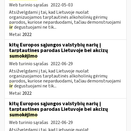
Web turinio sąrašas
2022-05-03
Atsižvelgdami į tai, kad Lietuvoje nuolat
organizuojamos tarptautinės alkoholinių gėrimų
parodos, kuriose neparduodami, tačiau demonstruojami
ir
degustuojami ne tik...
Metai:
2022
kitų Europos sąjungos valstybių narių į
tarptautines parodas Lietuvoje bei akcizų
sumokėjimo
Web turinio sąrašas
2022-06-29
Atsižvelgdami į tai, kad Lietuvoje nuolat
organizuojamos tarptautinės alkoholinių gėrimų
parodos, kuriose neparduodami, tačiau demonstruojami
ir
degustuojami ne tik...
Metai:
2022
kitų Europos sąjungos valstybių narių į
tarptautines parodas Lietuvoje bei akcizų
sumokėjimo
Web turinio sąrašas
2022-06-29
Atsižvelgdami į tai, kad Lietuvoje nuolat