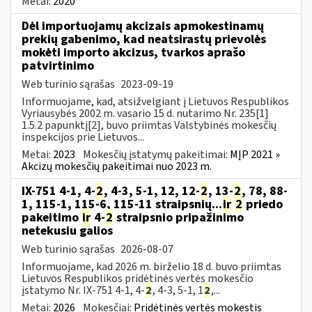
Metai:
2020
Dėl importuojamų akcizais apmokestinamų
prekių gabenimo, kad neatsirastų prievolės
mokėti importo akcizus, tvarkos aprašo
patvirtinimo
Web turinio sąrašas
2023-09-19
Informuojame, kad, atsižvelgiant į Lietuvos Respublikos
Vyriausybės 2002 m. vasario 15 d. nutarimo Nr. 235[1]
1.5.2 papunktį[2], buvo priimtas Valstybinės mokesčių
inspekcijos prie Lietuvos...
Metai:
2023
Mokesčių įstatymų pakeitimai:
MĮP 2021 »
Akcizų mokesčių pakeitimai nuo 2023 m.
IX-751 4-1, 4-
2
, 4-3, 5-1, 12, 12-
2
, 13-
2
, 78, 88-
1, 115-1, 115-6, 115-11 straipsnių...
ir
2
priedo
pakeitimo
ir
4-
2
straipsnio pripažinimo
netekusiu galios
Web turinio sąrašas
2026-08-07
Informuojame, kad 2026 m. birželio 18 d. buvo priimtas
Lietuvos Respublikos pridėtinės vertės mokesčio
įstatymo Nr. IX-751 4-1, 4-
2
, 4-3, 5-1, 1
2
,...
Metai:
2026
Mokesčiai:
Pridėtinės vertės mokestis