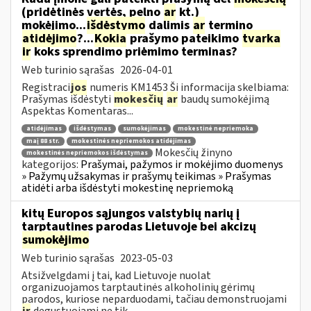
(pridėtinės vertės, pelno
ar
kt.)
mokėjimo...
išdėstymo
dalimis
ar
termino
atidėjimo
?...
Kokia
prašymo pateikimo
tvarka
ir
koks sprendimo priėmimo terminas?
Web turinio sąrašas
2026-04-01
Registraci
jos
numeris KM1453 Ši informacija skelbiama:
Prašymas išdėstyti
mokesčių
ar
baudų sumokėjimą
Aspektas Komentaras...
atidėjimas
išdėstymas
sumokėjimas
mokestinė nepriemoka
maį 88 str.
mokestinės nepriemokos atidėjimas
Mokesčių žinyno
mokestinės nepriemokos išdėstymas
kategorijos:
Prašymai, pažymos ir mokėjimo duomenys
» Pažymų užsakymas ir prašymų teikimas » Prašymas
atidėti arba išdėstyti mokestinę nepriemoką
kitų Europos sąjungos valstybių narių į
tarptautines parodas Lietuvoje bei akcizų
sumokėjimo
Web turinio sąrašas
2023-05-03
Atsižvelgdami į tai, kad Lietuvoje nuolat
organizuojamos tarptautinės alkoholinių gėrimų
parodos, kuriose neparduodami, tačiau demonstruojami
ir
degustuojami ne tik...