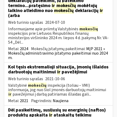
deklaracijų pateikimo, jų pateikimo
termino...pratęsimo
ir
mokesčių
mokėtojų
laikino atleidimo nuo
mokesčių
deklaracijų
ir
(arba
Web turinio sąrašas
2024-07-10
Informuojame apie priimtą Valstybinės
mokesčių
inspekcijos prie Lietuvos Respublikos finansų
ministerijos viršininko 2024 m. liepos 4 d. įsakymą Nr. VA-
54 „Dėl...
Metai:
2024
Mokesčių įstatymų pakeitimai:
MĮP 2021 »
Mokesčių administravimo įstatymo pakeitimai nuo 2024
m.
Kol tęsis ekstremalioji situacija, įmonių išlaidos
darbuotojų maitinimui
ir
pavežėjimui
Web turinio sąrašas
2021-10-06
Valstybinė
mokesčių
inspekcija (toliau – VMI)
informuoja, jog nuo šiol įmonės darbuotojų maitinimui
ir
pavežėjimui į darbą patiriamas išlaidas gali...
Metai:
2021
Pagrindinis:
Naujiena
Dėl pasikeitimų, susijusių su energinių (naftos)
produktų apskaita
ir
ataskaitų teikimu