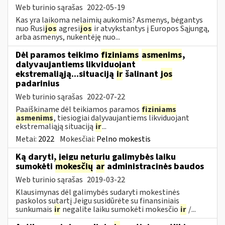
Web turinio sąrašas
2022-05-19
Kas yra laikoma nelaimių aukomis? Asmenys, bėgantys
nuo Rusi
jos
agresi
jos
ir atvykstantys į Europos Sąjungą,
arba asmenys, nukentėję nuo...
Dėl paramos teikimo
fiziniams
asmenims
,
dalyvaujantiems likviduojant
ekstremaliąją...situaciją
ir
šalinant
jos
padarinius
Web turinio sąrašas
2022-07-22
Paaiškiname dėl teikiamos paramos
fiziniams
asmenims
, tiesiogiai dalyvaujantiems likviduojant
ekstremaliąją situaciją
ir
...
Metai:
2022
Mokesčiai:
Pelno mokestis
Ką daryti, jeigu neturiu galimybės laiku
sumokėti
mokesčių
ar
administracinės baudos
Web turinio sąrašas
2019-03-22
Klausimynas dėl galimybės sudaryti mokestinės
paskolos sutartį Jeigu susidūrėte su finansiniais
sunkumais
ir
negalite laiku sumokėti mokesčio
ir
/...