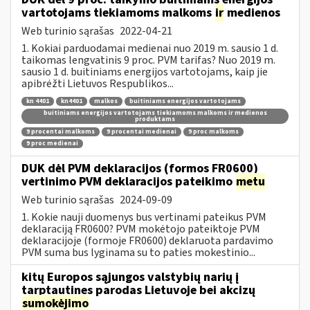
vartotojams tiekiamoms malkoms
ir
medienos
Web turinio sąrašas
2022-04-21
1. Kokiai parduodamai medienai nuo 2019 m. sausio 1 d.
taikomas lengvatinis 9 proc. PVM tarifas? Nuo 2019 m.
sausio 1 d. buitiniams energijos vartotojams, kaip jie
apibrėžti Lietuvos Respublikos...
kn 4401
kn4401
malkos
buitiniams energijos vartotojams
buitiniams energijos vartotojams tiekiamoms malkoms ir medienos
produktams
9 procentai malkoms
9 procentai medienai
9 proc malkoms
9 proc medienai
DUK dėl PVM deklaracijos (formos FR0600)
vertinimo PVM deklaracijos pateikimo
metu
Web turinio sąrašas
2024-09-09
1. Kokie nauji duomenys bus vertinami pateikus PVM
deklaraciją FR0600? PVM mokėtojo pateiktoje PVM
deklaracijoje (formoje FR0600) deklaruota pardavimo
PVM suma bus lyginama su to paties mokestinio...
kitų Europos sąjungos valstybių narių į
tarptautines parodas Lietuvoje bei akcizų
sumokėjimo