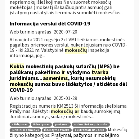
nepriemokų išieškojimas Ne visuomet mokesčių
mokėtojas (mokestį išskaičiuojantis asmuo) gali
įstatymų nustatytais terminais sumokėti mokesčius...
Informacija verslui dėl COVID-19
Web turinio sąrašas
2020-07-20
Atnaujinta 2021 rugsėjo 2 d. VMI teikiamos mokestinės
pagalbos priemonės verslui, nukentėjusiam nuo COVID-
19 - iki 2021 m. Valstybinė
mokesčių
inspekcija
informuoja, jog...
Kokia
mokestinių paskolų sutarčių (MPS) be
palūkanų pakeitimo
ir
vykdymo
tvarka
juridiniams...
asmenims
, kurių nesumokėtų
mokesčių
sumos buvo išdėstytos / atidėtos dėl
COVID-19
Web turinio sąrašas
2025-01-29
Registracijos numeris KM2513 Ši informacija skelbiama:
Prašymas išdėstyti
mokesčių
ar
baudų sumokėjimą
Juridiniai asmenys, sudarę mokestinės...
atidėjimas
išdėstymas
prašymai
mokestinė nepriemoka
Mokesčių
juridiniai asmenys
išdėstymo tvarka
ekstremali situacija
žinyno kategorijos:
Prašymai, pažymos ir mokėjimo