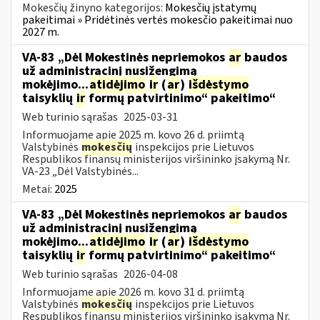
Mokesčių žinyno kategorijos:
Mokesčių įstatymų
pakeitimai » Pridėtinės vertės mokesčio pakeitimai nuo
2027 m.
VA-83 „Dėl Mokestinės nepriemokos
ar
baudos
už administracinį nusižengimą
mokėjimo...
atidėjimo
ir
(
ar
)
išdėstymo
taisyklių
ir
formų patvirtinimo“ pakeitimo“
Web turinio sąrašas
2025-03-31
Informuojame apie 2025 m. kovo 26 d. priimtą
Valstybinės
mokesčių
inspekcijos prie Lietuvos
Respublikos finansų ministerijos viršininko įsakymą Nr.
VA-23 „Dėl Valstybinės...
Metai:
2025
VA-83 „Dėl Mokestinės nepriemokos
ar
baudos
už administracinį nusižengimą
mokėjimo...
atidėjimo
ir
(
ar
)
išdėstymo
taisyklių
ir
formų patvirtinimo“ pakeitimo“
Web turinio sąrašas
2026-04-08
Informuojame apie 2026 m. kovo 31 d. priimtą
Valstybinės
mokesčių
inspekcijos prie Lietuvos
Respublikos finansų ministerijos viršininko įsakymą Nr.