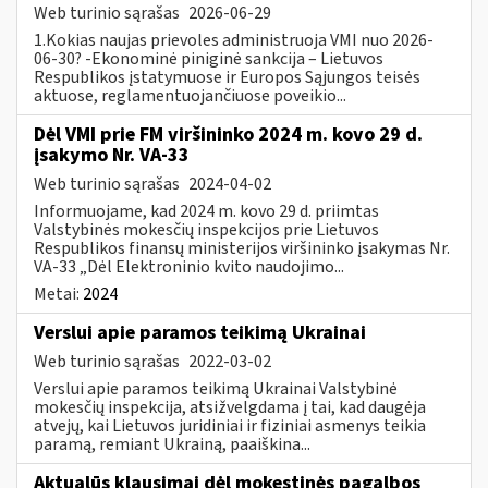
Web turinio sąrašas
2026-06-29
1.Kokias naujas prievoles administruoja VMI nuo 2026-
06-30? -Ekonominė piniginė sankcija – Lietuvos
Respublikos įstatymuose ir Europos Sąjungos teisės
aktuose, reglamentuojančiuose poveikio...
Dėl VMI prie FM viršininko 2024 m. kovo 29 d.
įsakymo Nr. VA-33
Web turinio sąrašas
2024-04-02
Informuojame, kad 2024 m. kovo 29 d. priimtas
Valstybinės mokesčių inspekcijos prie Lietuvos
Respublikos finansų ministerijos viršininko įsakymas Nr.
VA-33 „Dėl Elektroninio kvito naudojimo...
Metai:
2024
Verslui apie paramos teikimą Ukrainai
Web turinio sąrašas
2022-03-02
Verslui apie paramos teikimą Ukrainai Valstybinė
mokesčių inspekcija, atsižvelgdama į tai, kad daugėja
atvejų, kai Lietuvos juridiniai ir fiziniai asmenys teikia
paramą, remiant Ukrainą, paaiškina...
Aktualūs klausimai dėl mokestinės pagalbos