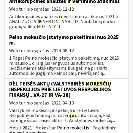
Antikorupcinės analizės
ir
vertinimo atlikimas
Web turinio sąrašas
2021-11-12
Antikorupcinės analizės
ir
vertinimo atlikimas 2021 m.
ANALIZUOTA
IR
VERTINTA SRITIS: Nuolatinių darbo
grupių veikla. NUSTATYTI...
Pelno mokesčio įstatymo pakeitimai nuo 2025
m.
Web turinio sąrašas
2024-08-12
1.Pagal Pelno mokesčio įstatymo pakeitimą, nuo 2025
m. sausio 1 d. įsigijus lengvuosius automobilius,
leidžiamiems atskaitymams bus galima priskirti
automobilio įsigijimo kainos dalį, neviršijančią...
DĖL TEISĖS AKTŲ (VALSTYBINĖS
MOKESČIŲ
INSPEKCIJOS PRIE LIETUVOS RESPUBLIKOS
FINANSŲ...VA-27
IR
VA-28)
Web turinio sąrašas
2021-04-13
Valstybinė mokesčių inspekcija prie Lietuvos
Respublikos finansų ministeri
jos
informuoja, kad
parengė šiuos teisės aktus: 1. Valstybinės mokesčių...
Metai:
2021
Mokesčiai:
Pelno mokestis
Pagrindinis:
Mokesčio naujiena