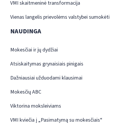
VMI skaitmeninė transformacija
Vienas langelis prievolėms valstybei sumokėti
NAUDINGA
Mokesčiai ir jų dydžiai
Atsiskaitymas grynaisiais pinigais
Dažniausiai užduodami klausimai
Mokesčių ABC
Viktorina moksleiviams
VMI kviečia į „Pasimatymą su mokesčiais“