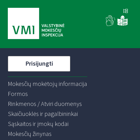
Prisijungti
Mokesčių mokėtojų informacija
Formos
Rinkmenos / Atviri duomenys
Skaičiuoklės ir pagalbininkai
Sąskaitos ir įmokų kodai
Mokesčių žinynas