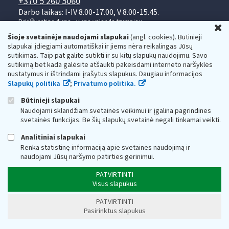
+370 5 260 5060
Darbo laikas: I-IV 8.00-17.00, V 8.00-15.45.
Prieššventinę dieną - viena valanda trumpiau.
U
Kiekvieno mėnesio antrą penktadienį 8.00 val. - 12.00 val.
Šioje svetainėje naudojami slapukai
(angl. cookies). Būtinieji
Mano VMI
Paklausimas per
slapukai įdiegiami automatiškai ir jiems nėra reikalingas Jūsų
sutikimas. Taip pat galite sutikti ir su kitų slapukų naudojimu. Savo
sutikimą bet kada galėsite atšaukti pakeisdami interneto naršyklės
nustatymus ir ištrindami įrašytus slapukus. Daugiau informacijos
Slapukų politika
;
Privatumo politika.
Būtinieji slapukai
Naudojami sklandžiam svetainės veikimui ir įgalina pagrindines
Valstybinė mokesčių inspekcija prie Lietuvos
svetainės funkcijas. Be šių slapukų svetainė negali tinkamai veikti.
Respublikos finansų ministerijos
Analitiniai slapukai
Biudžetinė įstaiga. Juridinio asmens kodas — 188659752,
Renka statistinę informaciją apie svetainės naudojimą ir
adresas: Vasario 16-osios g. 14, 01107 Vilnius, Lietuva, el.paštas:
naudojami Jūsų naršymo patirties gerinimui.
vmi@vmi.lt
, E. pristatymo dėžutės adresas 188659752
Duomenys apie Valstybinę mokesčių inspekciją prie Lietuvos
PATVIRTINTI
Respublikos finansų ministerijos kaupiami ir saugomi Juridinių
Visus slapukus
asmenų registre
PATVIRTINTI
Pasirinktus slapukus