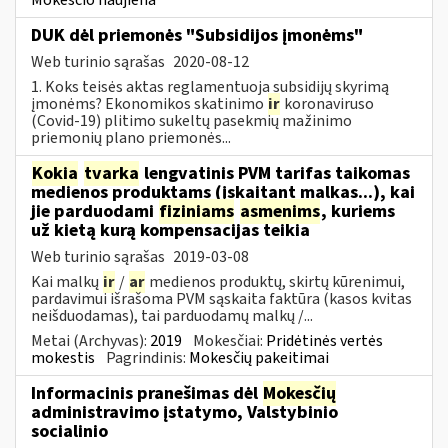
DUK dėl priemonės "Subsidijos įmonėms"
Web turinio sąrašas
2020-08-12
1. Koks teisės aktas reglamentuoja subsidijų skyrimą
įmonėms? Ekonomikos skatinimo
ir
koronaviruso
(Covid-19) plitimo sukeltų pasekmių mažinimo
priemonių plano priemonės...
Kokia
tvarka
lengvatinis PVM tarifas taikomas
medienos produktams (įskaitant malkas...), kai
jie parduodami
fiziniams
asmenims
, kuriems
už kietą kurą kompensacijas teikia
Web turinio sąrašas
2019-03-08
Kai malkų
ir
/
ar
medienos produktų, skirtų kūrenimui,
pardavimui išrašoma PVM sąskaita faktūra (kasos kvitas
neišduodamas), tai parduodamų malkų /...
Metai (Archyvas):
2019
Mokesčiai:
Pridėtinės vertės
mokestis
Pagrindinis:
Mokesčių pakeitimai
Informacinis pranešimas dėl
Mokesčių
administravimo įstatymo, Valstybinio
socialinio