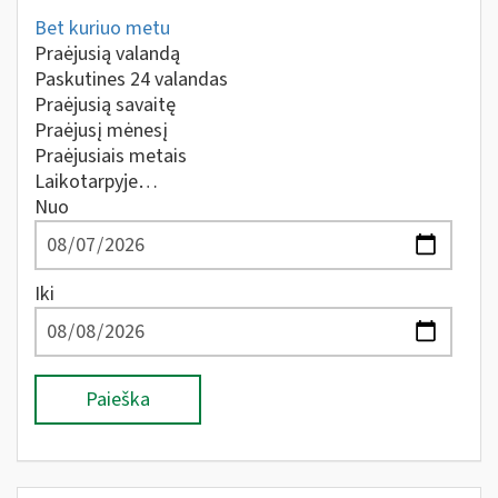
Bet kuriuo metu
Praėjusią valandą
Paskutines 24 valandas
Praėjusią savaitę
Praėjusį mėnesį
Praėjusiais metais
Laikotarpyje…
Nuo
Iki
Paieška