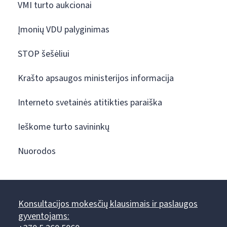
VMI turto aukcionai
Įmonių VDU palyginimas
STOP šešėliui
Krašto apsaugos ministerijos informacija
Interneto svetainės atitikties paraiška
Ieškome turto savininkų
Nuorodos
Konsultacijos mokesčių klausimais ir paslaugos
gyventojams: