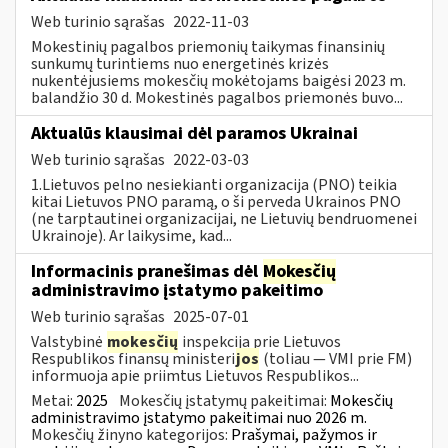
Web turinio sąrašas
2022-11-03
Mokestinių pagalbos priemonių taikymas finansinių
sunkumų turintiems nuo energetinės krizės
nukentėjusiems mokesčių mokėtojams baigėsi 2023 m.
balandžio 30 d. Mokestinės pagalbos priemonės buvo...
Aktualūs klausimai dėl paramos Ukrainai
Web turinio sąrašas
2022-03-03
1.Lietuvos pelno nesiekianti organizacija (PNO) teikia
kitai Lietuvos PNO paramą, o ši perveda Ukrainos PNO
(ne tarptautinei organizacijai, ne Lietuvių bendruomenei
Ukrainoje). Ar laikysime, kad...
Informacinis pranešimas dėl
Mokesčių
administravimo įstatymo pakeitimo
Web turinio sąrašas
2025-07-01
Valstybinė
mokesčių
inspekcija prie Lietuvos
Respublikos finansų ministeri
jos
(toliau — VMI prie FM)
informuoja apie priimtus Lietuvos Respublikos...
Metai:
2025
Mokesčių įstatymų pakeitimai:
Mokesčių
administravimo įstatymo pakeitimai nuo 2026 m.
Mokesčių žinyno kategorijos:
Prašymai, pažymos ir