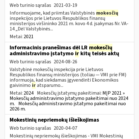
Web turinio sąrašas
2021-03-19
Informuojame, kad priimtas Valstybinės
mokesčių
inspekcijos prie Lietuvos Respublikos finansų
ministerijos viršininko 2021 m. kovo 4 d. įsakymas Nr. VA-
14 „Dėl Valstybinės...
Metai:
2021
Informacinis pranešimas dėl LR
mokesčių
administravimo įstatymo
ir
kitų teisės aktų
Web turinio sąrašas
2024-08-26
Valstybinė mokesčių inspekcija prie Lietuvos
Respublikos finansų ministerijos (toliau — VMI prie FM)
informuoja, kad siekdamas įgyvendinti Ekonomikos
gaivinimo
ir
atsparumo...
Metai:
2024
Mokesčių įstatymų pakeitimai:
MĮP 2021 »
Mokesčių administravimo įstatymo pakeitimai nuo 2024
m.
Mokesčių administravimo įstatymo pakeitimai nuo
2026 m.
Mokestinių nepriemokų išieškojimas
Web turinio sąrašas
2020-04-07
Mokestinių nepriemokų išieškojimas - VMI Mokestinių