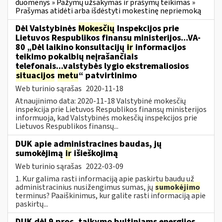
duomenys » Pažymų užsakymas ir prašymų teikimas »
Prašymas atidėti arba išdėstyti mokestinę nepriemoką
Dėl Valstybinės
Mokesčių
Inspekcijos prie
Lietuvos Respublikos finansų ministerijos...VA-
80 „Dėl laikino konsultacijų
ir
informacijos
teikimo pokalbių neįrašančiais
telefonais...valstybės lygio ekstremaliosios
situacijos
metu
“ patvirtinimo
Web turinio sąrašas
2020-11-18
Atnaujinimo data: 2020-11-18 Valstybinė mokesčių
inspekcija prie Lietuvos Respublikos finansų ministerijos
informuoja, kad Valstybinės mokesčių inspekcijos prie
Lietuvos Respublikos finansų...
DUK apie administracines baudas, jų
sumokėjimą
ir
išieškojimą
Web turinio sąrašas
2022-03-09
1. Kur galima rasti informaciją apie paskirtų baudų už
administracinius nusižengimus sumas, jų
sumokėjimo
terminus? Paaiškinimus, kur galite rasti informaciją apie
paskirtų...
DUK dėl 9 proc. taikymo buitiniams energijos