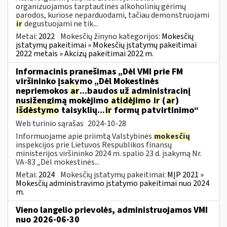
organizuojamos tarptautinės alkoholinių gėrimų
parodos, kuriose neparduodami, tačiau demonstruojami
ir
degustuojami ne tik...
Metai:
2022
Mokesčių žinyno kategorijos:
Mokesčių
įstatymų pakeitimai » Mokesčių įstatymų pakeitimai
2022 metais » Akcizų pakeitimai 2022 m.
Informacinis pranešimas „Dėl VMI prie FM
viršininko įsakymo „Dėl Mokestinės
nepriemokos
ar
...baudos už administracinį
nusižengimą mokėjimo
atidėjimo
ir
(
ar
)
išdėstymo
taisyklių...
ir
formų patvirtinimo“
Web turinio sąrašas
2024-10-28
Informuojame apie priimtą Valstybinės
mokesčių
inspekcijos prie Lietuvos Respublikos finansų
ministerijos viršininko 2024 m. spalio 23 d. įsakymą Nr.
VA-83 „Dėl mokestinės...
Metai:
2024
Mokesčių įstatymų pakeitimai:
MĮP 2021 »
Mokesčių administravimo įstatymo pakeitimai nuo 2024
m.
Vieno langelio prievolės, administruojamos VMI
nuo 2026-06-30