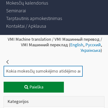
Mokesčių kalendorius
Seminarai
Tarptautinis apmokestinimas
Kontaktai / Apklausa
VMI Machine translation / VMI Машинный перевод /
VMI Машинний переклад (
English
,
Русский
,
Українська
)
Paieška
Kategorijos