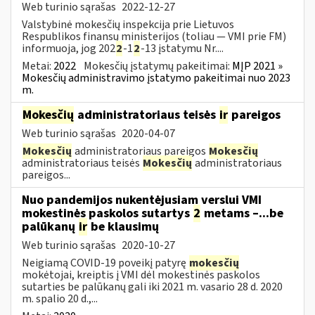
Web turinio sąrašas
2022-12-27
Valstybinė mokesčių inspekcija prie Lietuvos
Respublikos finansų ministerijos (toliau — VMI prie FM)
informuoja, jog 202
2
-1
2
-13 įstatymu Nr....
Metai:
2022
Mokesčių įstatymų pakeitimai:
MĮP 2021 »
Mokesčių administravimo įstatymo pakeitimai nuo 2023
m.
Mokesčių
administratoriaus teisės
ir
pareigos
Web turinio sąrašas
2020-04-07
Mokesčių
administratoriaus pareigos
Mokesčių
administratoriaus teisės
Mokesčių
administratoriaus
pareigos...
Nuo pandemijos nukentėjusiam verslui VMI
mokestinės paskolos sutartys
2
metams –...be
palūkanų
ir
be klausimų
Web turinio sąrašas
2020-10-27
Neigiamą COVID-19 poveikį patyrę
mokesčių
mokėtojai, kreiptis į VMI dėl mokestinės paskolos
sutarties be palūkanų gali iki 2021 m. vasario 28 d. 2020
m. spalio 20 d.,...