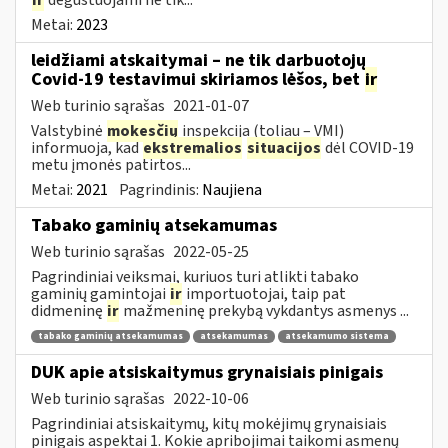
Metai:
2023
leidžiami atskaitymai – ne tik darbuotojų
Covid-19 testavimui skiriamos lėšos, bet
ir
Web turinio sąrašas
2021-01-07
Valstybinė
mokesčių
inspekcija (toliau – VMI)
informuoja, kad
ekstremalios
situacijos
dėl COVID-19
metu įmonės patirtos...
Metai:
2021
Pagrindinis:
Naujiena
Tabako gaminių atsekamumas
Web turinio sąrašas
2022-05-25
Pagrindiniai veiksmai, kuriuos turi atlikti tabako
gaminių gamintojai
ir
importuotojai, taip pat
didmeninę
ir
mažmeninę prekybą vykdantys asmenys ...
tabako gaminių atsekamumas
atsekamumas
atsekamumo sistema
DUK apie atsiskaitymus grynaisiais pinigais
Web turinio sąrašas
2022-10-06
Pagrindiniai atsiskaitymų, kitų mokėjimų grynaisiais
pinigais aspektai 1. Kokie apribojimai taikomi asmenų