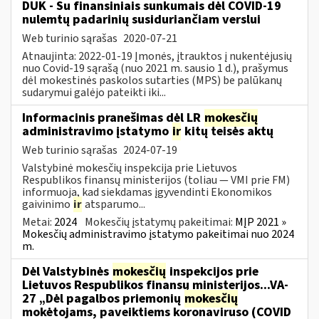
DUK - Su finansiniais sunkumais dėl COVID-19
nulemtų padarinių susiduriančiam verslui
Web turinio sąrašas
2020-07-21
Atnaujinta: 2022-01-19 Įmonės, įtrauktos į nukentėjusių
nuo Covid-19 sąrašą (nuo 2021 m. sausio 1 d.), prašymus
dėl mokestinės paskolos sutarties (MPS) be palūkanų
sudarymui galėjo pateikti iki...
Informacinis pranešimas dėl LR
mokesčių
administravimo įstatymo
ir
kitų teisės aktų
Web turinio sąrašas
2024-07-19
Valstybinė mokesčių inspekcija prie Lietuvos
Respublikos finansų ministerijos (toliau — VMI prie FM)
informuoja, kad siekdamas įgyvendinti Ekonomikos
gaivinimo
ir
atsparumo...
Metai:
2024
Mokesčių įstatymų pakeitimai:
MĮP 2021 »
Mokesčių administravimo įstatymo pakeitimai nuo 2024
m.
Dėl Valstybinės
mokesčių
inspekcijos prie
Lietuvos Respublikos finansų ministerijos...VA-
27 „Dėl pagalbos priemonių
mokesčių
mokėtojams, paveiktiems koronaviruso (COVID