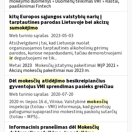
mokėjimo duomenys » Duomenų teikimas VMI » Raštai,
paaiškinimai Fintech
kitų Europos sąjungos valstybių narių į
tarptautines parodas Lietuvoje bei akcizų
sumokėjimo
Web turinio sąrašas
2023-05-03
Atsižvelgdami į tai, kad Lietuvoje nuolat
organizuojamos tarptautinės alkoholinių gėrimų
parodos, kuriose neparduodami, tačiau demonstruojami
ir
degustuojami ne tik...
Metai:
2023
Mokesčių įstatymų pakeitimai:
MĮP 2021 »
Akcizų mokesčių pakeitimai nuo 2023 m.
Dėl
mokesčių
atidėjimo
besikreipiančius
gyventojus VMI sprendimas pasieks greičiau
Web turinio sąrašas
2020-07-20
2020 m. liepos 16 d., Vilnius. Valstybinė
mokesčių
inspekcija (toliau – VMI) informuoja, kad gyventojų
patogumui supaprastino mokestinių paskolų sutarčių
(toliau – MPS)...
Informacinis pranešimas dėl
Mokesčių