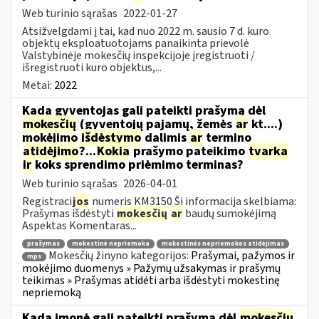
Web turinio sąrašas
2022-01-27
Atsižvelgdami į tai, kad nuo 2022 m. sausio 7 d. kuro
objektų eksploatuotojams panaikinta prievolė
Valstybinėje mokesčių inspekcijoje įregistruoti /
išregistruoti kuro objektus,...
Metai:
2022
Kada gyventojas gali pateikti prašymą dėl
mokesčių
(gyventojų pajamų, žemės
ar
kt....)
mokėjimo
išdėstymo
dalimis
ar
termino
atidėjimo
?...
Kokia
prašymo pateikimo
tvarka
ir
koks sprendimo priėmimo terminas?
Web turinio sąrašas
2026-04-01
Registraci
jos
numeris KM3150 Ši informacija skelbiama:
Prašymas išdėstyti
mokesčių
ar
baudų sumokėjimą
Aspektas Komentaras...
prašymas
mokestinė nepriemoka
mokestinės nepriemokos atidėjimas
Mokesčių žinyno kategorijos:
Prašymai, pažymos ir
mps
mokėjimo duomenys » Pažymų užsakymas ir prašymų
teikimas » Prašymas atidėti arba išdėstyti mokestinę
nepriemoką
Kada įmonė gali pateikti prašymą dėl
mokesčių