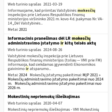
Web turinio sąrašas
2021-03-19
Informuojame, kad priimtas Valstybinės
mokesčių
inspekcijos prie Lietuvos Respublikos finansų
ministerijos viršininko 2021 m. kovo 4 d. įsakymas Nr. VA-
14 „Dėl Valstybinės...
Metai:
2021
Informacinis pranešimas dėl LR
mokesčių
administravimo įstatymo
ir
kitų teisės aktų
Web turinio sąrašas
2024-08-26
Valstybinė mokesčių inspekcija prie Lietuvos
Respublikos finansų ministerijos (toliau — VMI prie FM)
informuoja, kad siekdamas įgyvendinti Ekonomikos
gaivinimo
ir
atsparumo...
Metai:
2024
Mokesčių įstatymų pakeitimai:
MĮP 2021 »
Mokesčių administravimo įstatymo pakeitimai nuo 2024
m.
Mokesčių administravimo įstatymo pakeitimai nuo
2026 m.
Mokestinių nepriemokų išieškojimas
Web turinio sąrašas
2020-04-07
Mokestinių nepriemokų išieškojimas - VMI Mokestinių