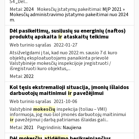
54 „Dėl...
Metai:
2024
Mokesčių įstatymų pakeitimai:
MĮP 2021 »
Mokesčių administravimo įstatymo pakeitimai nuo 2024
m.
Dėl pasikeitimų, susijusių su energinių (naftos)
produktų apskaita
ir
ataskaitų teikimu
Web turinio sąrašas
2022-01-27
Atsižvelgdami į tai, kad nuo 2022 m. sausio 7 d. kuro
objektų eksploatuotojams panaikinta prievolė
Valstybinėje mokesčių inspekcijoje įregistruoti /
išregistruoti kuro objektus,...
Metai:
2022
Kol tęsis ekstremalioji situacija, įmonių išlaidos
darbuotojų maitinimui
ir
pavežėjimui
Web turinio sąrašas
2021-10-06
Valstybinė
mokesčių
inspekcija (toliau – VMI)
informuoja, jog nuo šiol įmonės darbuotojų maitinimui
ir
pavežėjimui į darbą patiriamas išlaidas gali...
Metai:
2021
Pagrindinis:
Naujiena
Dėl
mokesčių
atidėjimo
besikreipiančius