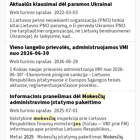
Aktualūs klausimai dėl paramos Ukrainai
Web turinio sąrašas
2022-03-03
1.Lietuvos pelno nesiekianti organizacija (PNO) teikia
kitai Lietuvos PNO paramą, o ši perveda Ukrainos PNO
(ne tarptautinei organizacijai, ne Lietuvių bendruomenei
Ukrainoje). Ar laikysime, kad...
Vieno langelio prievolės, administruojamos VMI
nuo 2026-06-30
Web turinio sąrašas
2026-06-29
1.Kokias naujas prievoles administruoja VMI nuo 2026-
06-30? -Ekonominė piniginė sankcija – Lietuvos
Respublikos įstatymuose ir Europos Sąjungos teisės
aktuose, reglamentuojančiuose poveikio...
Informacinis pranešimas dėl
Mokesčių
administravimo įstatymo pakeitimo
Web turinio sąrašas
2025-07-01
Valstybinė
mokesčių
inspekcija prie Lietuvos
Respublikos finansų ministeri
jos
(toliau — VMI prie FM)
informuoja apie priimtus Lietuvos Respublikos...
Metai:
2025
Mokesčių įstatymų pakeitimai:
Mokesčių