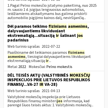
1.Pagal Pelno mokesčio įstatymo pakeitimą, nuo 2025
m. sausio 1 d. įsigijus lengvuosius automobilius,
leidžiamiems atskaitymams bus galima priskirti
automobilio įsigijimo kainos dalį, neviršijančią...
Dėl paramos teikimo
fiziniams
asmenims
,
dalyvaujantiems likviduojant
ekstremaliąją...situaciją
ir
šalinant
jos
padarinius
Web turinio sąrašas
2022-07-22
Paaiškiname dėl teikiamos paramos
fiziniams
asmenims
, tiesiogiai dalyvaujantiems likviduojant
ekstremaliąją situaciją
ir
...
Metai:
2022
Mokesčiai:
Pelno mokestis
DĖL TEISĖS AKTŲ (VALSTYBINĖS
MOKESČIŲ
INSPEKCIJOS PRIE LIETUVOS RESPUBLIKOS
FINANSŲ...VA-27
IR
VA-28)
Web turinio sąrašas
2021-04-13
Valstybinė mokesčių inspekcija prie Lietuvos
Respublikos finansų ministeri
jos
informuoja, kad
parengė šiuos teisės aktus: 1. Valstybinės mokesčių...