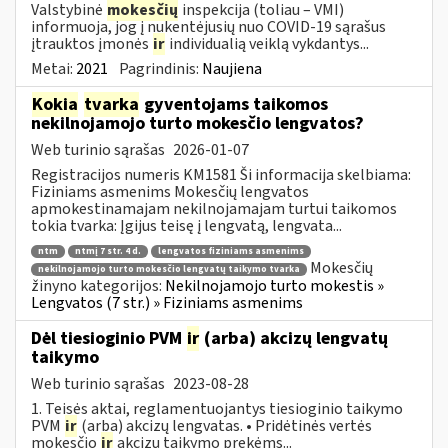
Valstybinė
mokesčių
inspekcija (toliau – VMI)
informuoja, jog į nukentėjusių nuo COVID-19 sąrašus
įtrauktos įmonės
ir
individualią veiklą vykdantys...
Metai:
2021
Pagrindinis:
Naujiena
Kokia
tvarka
gyventojams taikomos
nekilnojamojo turto mokesčio lengvatos?
Web turinio sąrašas
2026-01-07
Registracijos numeris KM1581 Ši informacija skelbiama:
Fiziniams asmenims Mokesčių lengvatos
apmokestinamajam nekilnojamajam turtui taikomos
tokia tvarka: Įgijus teisę į lengvatą, lengvata...
ntm
ntmį 7 str. 4 d.
lengvatos fiziniams asmenims
Mokesčių
nekilnojamojo turto mokesčio lengvatų taikymo tvarka
žinyno kategorijos:
Nekilnojamojo turto mokestis »
Lengvatos (7 str.) » Fiziniams asmenims
Dėl tiesioginio PVM
ir
(arba) akcizų lengvatų
taikymo
Web turinio sąrašas
2023-08-28
1. Teisės aktai, reglamentuojantys tiesioginio taikymo
PVM
ir
(arba) akcizų lengvatas. • Pridėtinės vertės
mokesčio
ir
akcizų taikymo prekėms...