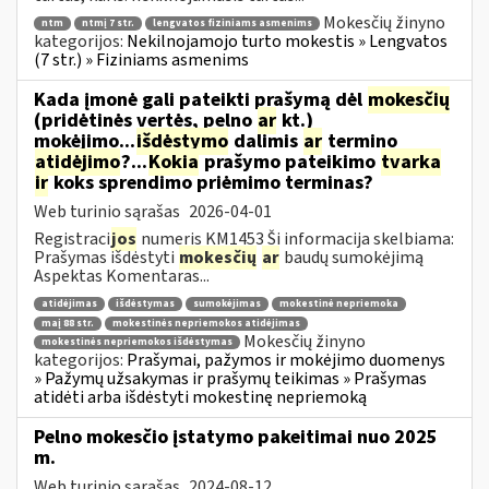
Mokesčių žinyno
ntm
ntmį 7 str.
lengvatos fiziniams asmenims
kategorijos:
Nekilnojamojo turto mokestis » Lengvatos
(7 str.) » Fiziniams asmenims
Kada įmonė gali pateikti prašymą dėl
mokesčių
(pridėtinės vertės, pelno
ar
kt.)
mokėjimo...
išdėstymo
dalimis
ar
termino
atidėjimo
?...
Kokia
prašymo pateikimo
tvarka
ir
koks sprendimo priėmimo terminas?
Web turinio sąrašas
2026-04-01
Registraci
jos
numeris KM1453 Ši informacija skelbiama:
Prašymas išdėstyti
mokesčių
ar
baudų sumokėjimą
Aspektas Komentaras...
atidėjimas
išdėstymas
sumokėjimas
mokestinė nepriemoka
maį 88 str.
mokestinės nepriemokos atidėjimas
Mokesčių žinyno
mokestinės nepriemokos išdėstymas
kategorijos:
Prašymai, pažymos ir mokėjimo duomenys
» Pažymų užsakymas ir prašymų teikimas » Prašymas
atidėti arba išdėstyti mokestinę nepriemoką
Pelno mokesčio įstatymo pakeitimai nuo 2025
m.
Web turinio sąrašas
2024-08-12