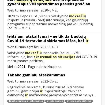
gyventojus VMI sprendimas pasieks greičiau
Web turinio sąrašas
2020-07-20
2020 m. liepos 16 d., Vilnius. Valstybinė
mokesčių
inspekcija (toliau – VMI) informuoja, kad gyventojų
patogumui supaprastino mokestinių paskolų sutarčių
(toliau – MPS)...
leidžiami atskaitymai – ne tik darbuotojų
Covid-19 testavimui skiriamos lėšos, bet
ir
Web turinio sąrašas
2021-01-07
Valstybinė
mokesčių
inspekcija (toliau – VMI)
informuoja, kad
ekstremalios
situacijos
dėl COVID-19
metu įmonės patirtos...
Metai:
2021
Pagrindinis:
Naujiena
Tabako gaminių atsekamumas
Web turinio sąrašas
2022-05-25
Pagrindiniai veiksmai, kuriuos turi atlikti tabako
gaminių gamintojai
ir
importuotojai, taip pat
didmeninę
ir
mažmeninę prekybą vykdantys asmenys ...
tabako gaminių atsekamumas
atsekamumas
atsekamumo sistema