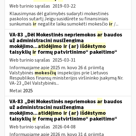
Web turinio sąrašas
2019-03-22
Klausimynas dėl galimybės sudaryti mokestinės
paskolos sutartį Jeigu susidūrėte su finansiniais
sunkumais
ir
negalite laiku sumokėti mokesčio
ir
/...
VA-83 „Dėl Mokestinės nepriemokos
ar
baudos
už administracinį nusižengimą
mokėjimo...
atidėjimo
ir
(
ar
)
išdėstymo
taisyklių
ir
formų patvirtinimo“ pakeitimo“
Web turinio sąrašas
2025-03-31
Informuojame apie 2025 m. kovo 26 d. priimtą
Valstybinės
mokesčių
inspekcijos prie Lietuvos
Respublikos finansų ministerijos viršininko įsakymą Nr.
VA-23 „Dėl Valstybinės...
Metai:
2025
VA-83 „Dėl Mokestinės nepriemokos
ar
baudos
už administracinį nusižengimą
mokėjimo...
atidėjimo
ir
(
ar
)
išdėstymo
taisyklių
ir
formų patvirtinimo“ pakeitimo“
Web turinio sąrašas
2026-04-08
Informuojame apie 2026 m. kovo 31 d. priimtą