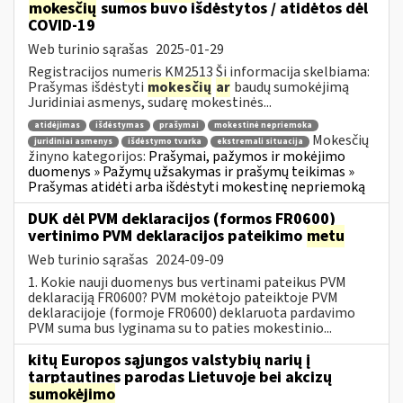
mokesčių
sumos buvo išdėstytos / atidėtos dėl
COVID-19
Web turinio sąrašas
2025-01-29
Registracijos numeris KM2513 Ši informacija skelbiama:
Prašymas išdėstyti
mokesčių
ar
baudų sumokėjimą
Juridiniai asmenys, sudarę mokestinės...
atidėjimas
išdėstymas
prašymai
mokestinė nepriemoka
Mokesčių
juridiniai asmenys
išdėstymo tvarka
ekstremali situacija
žinyno kategorijos:
Prašymai, pažymos ir mokėjimo
duomenys » Pažymų užsakymas ir prašymų teikimas »
Prašymas atidėti arba išdėstyti mokestinę nepriemoką
DUK dėl PVM deklaracijos (formos FR0600)
vertinimo PVM deklaracijos pateikimo
metu
Web turinio sąrašas
2024-09-09
1. Kokie nauji duomenys bus vertinami pateikus PVM
deklaraciją FR0600? PVM mokėtojo pateiktoje PVM
deklaracijoje (formoje FR0600) deklaruota pardavimo
PVM suma bus lyginama su to paties mokestinio...
kitų Europos sąjungos valstybių narių į
tarptautines parodas Lietuvoje bei akcizų
sumokėjimo