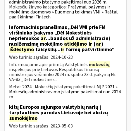
administravimo įstatymo pakeitimai nuo 2026 m.
Mokesčių žinyno kategorijos:
Prašymai, pažymos ir
mokėjimo duomenys » Duomenų teikimas VMI » Raštai,
paaiškinimai Fintech
Informacinis pranešimas „Dėl VMI prie FM
viršininko įsakymo „Dėl Mokestinės
nepriemokos
ar
...baudos už administracinį
nusižengimą mokėjimo
atidėjimo
ir
(
ar
)
išdėstymo
taisyklių...
ir
formų patvirtinimo“
Web turinio sąrašas
2024-10-28
Informuojame apie priimtą Valstybinės
mokesčių
inspekcijos prie Lietuvos Respublikos finansų
ministerijos viršininko 2024 m. spalio 23 d. įsakymą Nr.
VA-83 „Dėl mokestinės...
Metai:
2024
Mokesčių įstatymų pakeitimai:
MĮP 2021 »
Mokesčių administravimo įstatymo pakeitimai nuo 2024
m.
kitų Europos sąjungos valstybių narių į
tarptautines parodas Lietuvoje bei akcizų
sumokėjimo
Web turinio sąrašas
2023-05-03