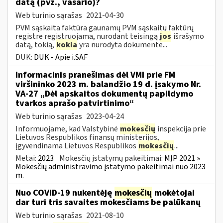
datą (pvz., vasario)?
Web turinio sąrašas
2021-04-30
PVM sąskaita faktūra gaunamų PVM sąskaitų faktūrų
registre registruojama, nurodant teisingą
jos
išrašymo
datą, tokią,
kokia
yra nurodyta dokumente...
DUK:
DUK - Apie i.SAF
Informacinis pranešimas dėl VMI prie FM
viršininko 2023 m. balandžio 19 d. įsakymo Nr.
VA-27 „Dėl apskaitos dokumentų papildymo
tvarkos aprašo patvirtinimo“
Web turinio sąrašas
2023-04-24
Informuojame, kad Valstybinė
mokesčių
inspekcija prie
Lietuvos Respublikos finansų ministerijos,
įgyvendinama Lietuvos Respublikos
mokesčių
...
Metai:
2023
Mokesčių įstatymų pakeitimai:
MĮP 2021 »
Mokesčių administravimo įstatymo pakeitimai nuo 2023
m.
Nuo COVID-19 nukentėję
mokesčių
mokėtojai
dar turi tris savaites mokesčiams be palūkanų
Web turinio sąrašas
2021-08-10