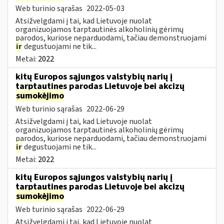
Web turinio sąrašas
2022-05-03
Atsižvelgdami į tai, kad Lietuvoje nuolat
organizuojamos tarptautinės alkoholinių gėrimų
parodos, kuriose neparduodami, tačiau demonstruojami
ir
degustuojami ne tik...
Metai:
2022
kitų Europos sąjungos valstybių narių į
tarptautines parodas Lietuvoje bei akcizų
sumokėjimo
Web turinio sąrašas
2022-06-29
Atsižvelgdami į tai, kad Lietuvoje nuolat
organizuojamos tarptautinės alkoholinių gėrimų
parodos, kuriose neparduodami, tačiau demonstruojami
ir
degustuojami ne tik...
Metai:
2022
kitų Europos sąjungos valstybių narių į
tarptautines parodas Lietuvoje bei akcizų
sumokėjimo
Web turinio sąrašas
2022-06-29
Atsižvelgdami į tai, kad Lietuvoje nuolat