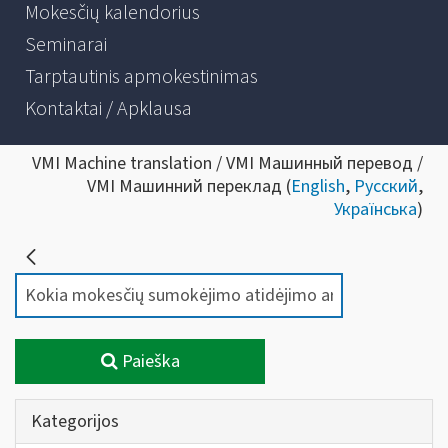
Mokesčių kalendorius
Seminarai
Tarptautinis apmokestinimas
Kontaktai / Apklausa
VMI Machine translation / VMI Машинный перевод /
VMI Машинний переклад (
English
,
Русский
,
Українська
)
Paieška
Kategorijos