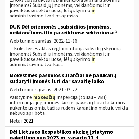
įmonėms? Subsidijų įmonėms, veikiančioms itin
paveiktuose sektoriuose, lėšų skyrimo
ir
administravimo tvarkos aprašas...
DUK Dėl priemonės „subsidijos įmonėms,
veikiančioms itin paveiktuose sektoriuose“
Web turinio sąrašas
2022-11-16
1. Koks teisės aktas reglamentuoja subsidijų skyrimą
įmonėms? Subsidijų įmonėms, veikiančioms itin
paveiktuose sektoriuose, lėšų skyrimo
ir
administravimo tvarkos...
Mokestinės paskolos sutarčiai be palūkanų
sudaryti įmonės turi dar savaitę laiko
Web turinio sąrašas
2021-02-22
Valstybinė
mokesčių
inspekcija (toliau – VMI)
informuoja, jog įmonės, kurios pavasarį buvo laikomos
nukentėjusiomis, tačiau rudens karantino metu jų veikla
nebuvo apribota...
Metai:
2021
Dėl Lietuvos Respublikos akcizų įstatymo
pakeitimo nuo 2023 m. vasario 13 d.