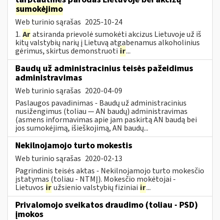
sumokėjimo
Web turinio sąrašas
2025-10-24
1.
Ar
atsiranda prievolė sumokėti akcizus Lietuvoje už iš
kitų valstybių narių į Lietuvą atgabenamus alkoholinius
gėrimus, skirtus demonstruoti
ir
...
Baudų už administracinius teisės pažeidimus
administravimas
Web turinio sąrašas
2020-04-09
Paslaugos pavadinimas - Baudų už administracinius
nusižengimus (toliau — AN baudų) administravimas
(asmens informavimas apie jam paskirtą AN baudą bei
jos sumokėjimą, išieškojimą, AN baudų...
Nekilnojamojo turto mokestis
Web turinio sąrašas
2020-02-13
Pagrindinis teisės aktas - Nekilnojamojo turto mokesčio
įstatymas (toliau - NTMĮ). Mokesčio mokėtojai -
Lietuvos
ir
užsienio valstybių fiziniai
ir
...
Privalomojo sveikatos draudimo (toliau - PSD)
įmokos