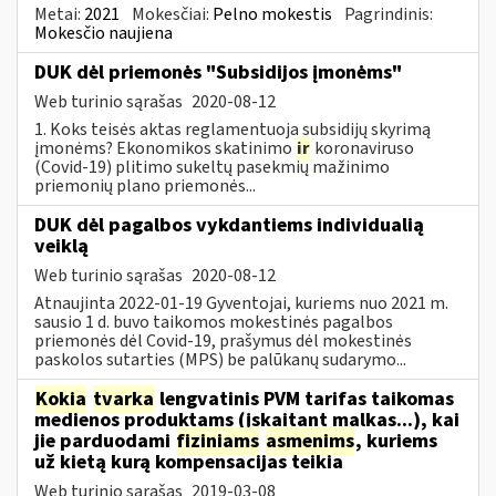
Metai:
2021
Mokesčiai:
Pelno mokestis
Pagrindinis:
Mokesčio naujiena
DUK dėl priemonės "Subsidijos įmonėms"
Web turinio sąrašas
2020-08-12
1. Koks teisės aktas reglamentuoja subsidijų skyrimą
įmonėms? Ekonomikos skatinimo
ir
koronaviruso
(Covid-19) plitimo sukeltų pasekmių mažinimo
priemonių plano priemonės...
DUK dėl pagalbos vykdantiems individualią
veiklą
Web turinio sąrašas
2020-08-12
Atnaujinta 2022-01-19 Gyventojai, kuriems nuo 2021 m.
sausio 1 d. buvo taikomos mokestinės pagalbos
priemonės dėl Covid-19, prašymus dėl mokestinės
paskolos sutarties (MPS) be palūkanų sudarymo...
Kokia
tvarka
lengvatinis PVM tarifas taikomas
medienos produktams (įskaitant malkas...), kai
jie parduodami
fiziniams
asmenims
, kuriems
už kietą kurą kompensacijas teikia
Web turinio sąrašas
2019-03-08