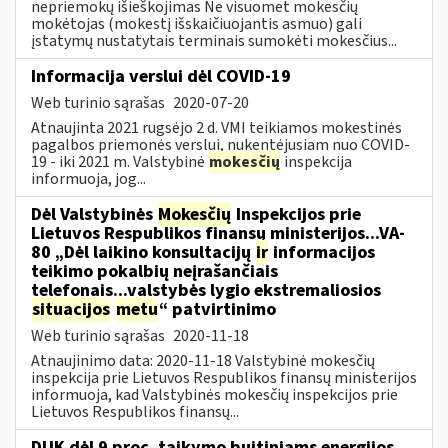
nepriemokų išieškojimas Ne visuomet mokesčių
mokėtojas (mokestį išskaičiuojantis asmuo) gali
įstatymų nustatytais terminais sumokėti mokesčius...
Informacija verslui dėl COVID-19
Web turinio sąrašas
2020-07-20
Atnaujinta 2021 rugsėjo 2 d. VMI teikiamos mokestinės
pagalbos priemonės verslui, nukentėjusiam nuo COVID-
19 - iki 2021 m. Valstybinė
mokesčių
inspekcija
informuoja, jog...
Dėl Valstybinės
Mokesčių
Inspekcijos prie
Lietuvos Respublikos finansų ministerijos...VA-
80 „Dėl laikino konsultacijų
ir
informacijos
teikimo pokalbių neįrašančiais
telefonais...valstybės lygio ekstremaliosios
situacijos
metu
“ patvirtinimo
Web turinio sąrašas
2020-11-18
Atnaujinimo data: 2020-11-18 Valstybinė mokesčių
inspekcija prie Lietuvos Respublikos finansų ministerijos
informuoja, kad Valstybinės mokesčių inspekcijos prie
Lietuvos Respublikos finansų...
DUK dėl 9 proc. taikymo buitiniams energijos