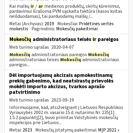
Kai malkų
ir
/
ar
medienos produktų, skirtų kūrenimui,
pardavimui išrašoma PVM sąskaita faktūra (kasos kvitas
neišduodamas), tai parduodamų malkų /...
Metai (Archyvas):
2019
Mokesčiai:
Pridėtinės vertės
mokestis
Pagrindinis:
Mokesčių pakeitimai
Mokesčių
administratoriaus teisės
ir
pareigos
Web turinio sąrašas
2020-04-07
Mokesčių
administratoriaus pareigos
Mokesčių
administratoriaus teisės
Mokesčių
administratoriaus
pareigos...
Dėl importuojamų akcizais apmokestinamų
prekių gabenimo, kad neatsirastų prievolės
mokėti importo akcizus, tvarkos aprašo
patvirtinimo
Web turinio sąrašas
2023-09-19
Informuojame, kad, atsižvelgiant į Lietuvos Respublikos
Vyriausybės 2002 m. vasario 15 d. nutarimo Nr. 235[1]
1.5.2 papunktį[2], buvo priimtas Valstybinės mokesčių
inspekcijos prie Lietuvos...
Metai:
2023
Mokesčių įstatymų pakeitimai:
MĮP 2021 »