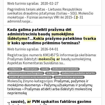
Web turinio sąrašas
2020-02-27
Pagrindinis teisės aktas - Lietuvos Respublikos
sveikatos draudimo įstatymas (toliau – SDĮ). Mokesčio
mokėtojai - Fiziniai asmenys VMI iki 2015-1
2
-31
administruoja:...
Kada galima pateikti prašymą dėl
administracinių baudų
sumokėjimo
išdėstymo
?...
Kokia
prašymo pateikimo
tvarka
ir
koks sprendimo priėmimo terminas?
Web turinio sąrašas
2026-04-01
Registracijos numeris KM1457 Ši informacija skelbiama:
Prašymas išdėstyti
mokesčių
ar
baudų sumokėjimą
Aspektas Komentaras Susidūrus su...
atidėjimas
išdėstymas
nauda
mokestinė nepriemoka
administracinis nusižengimas
maį 88 str.
mokestinės paskolos sutartis
bauda už administracinį nusižengimą
supaprastintas procesas
Mokesčių žinyno kategorijos:
Prašymai, pažymos ir
mokėjimo duomenys » Pažymų užsakymas ir prašymų
teikimas » Prašymas atidėti arba išdėstyti mokestinę
nepriemoką
., sausio),
ar
PVM sąskaitos faktūros gavimo