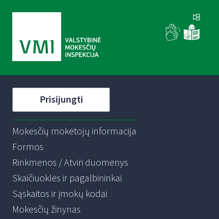
Prisijungti
Mokesčių mokėtojų informacija
Formos
Rinkmenos / Atviri duomenys
Skaičiuoklės ir pagalbininkai
Sąskaitos ir įmokų kodai
Mokesčių žinynas