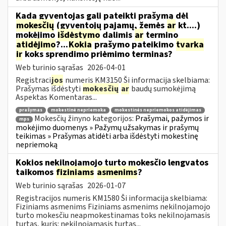
Kada gyventojas gali pateikti prašymą dėl
mokesčių
(gyventojų pajamų, žemės
ar
kt....)
mokėjimo
išdėstymo
dalimis
ar
termino
atidėjimo
?...
Kokia
prašymo pateikimo
tvarka
ir
koks sprendimo priėmimo terminas?
Web turinio sąrašas
2026-04-01
Registraci
jos
numeris KM3150 Ši informacija skelbiama:
Prašymas išdėstyti
mokesčių
ar
baudų sumokėjimą
Aspektas Komentaras...
prašymas
mokestinė nepriemoka
mokestinės nepriemokos atidėjimas
Mokesčių žinyno kategorijos:
Prašymai, pažymos ir
mps
mokėjimo duomenys » Pažymų užsakymas ir prašymų
teikimas » Prašymas atidėti arba išdėstyti mokestinę
nepriemoką
Kokios nekilnojamojo turto mokesčio lengvatos
taikomos
fiziniams
asmenims
?
Web turinio sąrašas
2026-01-07
Registracijos numeris KM1580 Ši informacija skelbiama:
Fiziniams asmenims Fiziniams asmenims nekilnojamojo
turto mokesčiu neapmokestinamas toks nekilnojamasis
turtas, kuris: nekilnojamasis turtas...