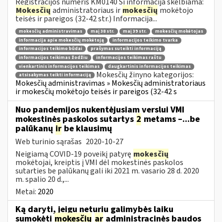
Registracijos numeris KM0140 Ši informacija skelbiama:
Mokesčių
administratoriaus ir
mokesčių
mokėtojo
teisės ir pareigos (32-42 str.) Informacija...
mokesčių administravimas
maį 38 str.
maį 39 str.
mokesčių mokėtojas
informacija apie mokesčių mokėtoją
informacijos teikimo tvarka
informacijos teikimo būdai
prašymas suteikti informaciją
informacijos teikimas žodžiu
informacijos teikimas raštu
vienkartinis informacijos teikimas
daugkartinis informacijos teikimas
Mokesčių žinyno kategorijos:
atsisakymas teikti informaciją
Mokesčių administravimas » Mokesčių administratoriaus
ir mokesčių mokėtojo teisės ir pareigos (32-42 s
Nuo pandemijos nukentėjusiam verslui VMI
mokestinės paskolos sutartys
2
metams –...be
palūkanų
ir
be klausimų
Web turinio sąrašas
2020-10-27
Neigiamą COVID-19 poveikį patyrę
mokesčių
mokėtojai, kreiptis į VMI dėl mokestinės paskolos
sutarties be palūkanų gali iki 2021 m. vasario 28 d. 2020
m. spalio 20 d.,...
Metai:
2020
Ką daryti, jeigu neturiu galimybės laiku
sumokėti
mokesčių
ar
administracinės baudos