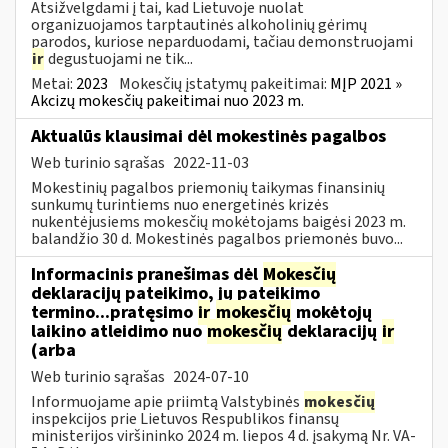
Atsižvelgdami į tai, kad Lietuvoje nuolat
organizuojamos tarptautinės alkoholinių gėrimų
parodos, kuriose neparduodami, tačiau demonstruojami
ir
degustuojami ne tik...
Metai:
2023
Mokesčių įstatymų pakeitimai:
MĮP 2021 »
Akcizų mokesčių pakeitimai nuo 2023 m.
Aktualūs klausimai dėl mokestinės pagalbos
Web turinio sąrašas
2022-11-03
Mokestinių pagalbos priemonių taikymas finansinių
sunkumų turintiems nuo energetinės krizės
nukentėjusiems mokesčių mokėtojams baigėsi 2023 m.
balandžio 30 d. Mokestinės pagalbos priemonės buvo...
Informacinis pranešimas dėl
Mokesčių
deklaracijų pateikimo, jų pateikimo
termino...pratęsimo
ir
mokesčių
mokėtojų
laikino atleidimo nuo
mokesčių
deklaracijų
ir
(arba
Web turinio sąrašas
2024-07-10
Informuojame apie priimtą Valstybinės
mokesčių
inspekcijos prie Lietuvos Respublikos finansų
ministerijos viršininko 2024 m. liepos 4 d. įsakymą Nr. VA-