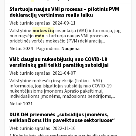
Startuoja naujas VMI procesas – pilotinis PVM
deklaracijų vertinimas realiu laiku
Web turinio sąrašas
2024-09-11
Valstybinė
mokesčių
inspekcija (VMI) informuoja, jog
nuo rugsėjo
mėn
. startuoja naujas VMI procesas –
pridėtinės vertės mokesčio (PVM) deklaracijų...
Metai:
2024
Pagrindinis:
Naujiena
VMI: daugiau nukentėjusių nuo COVID-19
verslininkų gali teikti paraišką subsidijai
Web turinio sąrašas
2021-04-07
Valstybinė mokesčių inspekcija (toliau – VMI)
informuoja, jog įsigaliojus subsidijų nuo COVID-19
nukentėjusioms įmonėms Aprašo pakeitimui,
individualioms įmonėms, mažosioms bendrijoms,...
Metai:
2021
DUK Dėl priemonės „subsidijos įmonėms,
veikiančioms itin paveiktuose sektoriuose“
Web turinio sąrašas
2022-11-16
1.Koks teisės aktas reglamentuoja subsidijų skyrimą