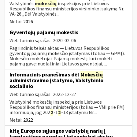
Valstybinės
mokesčių
inspekcijos prie Lietuvos
Respublikos finansų ministerijos viršininko įsakymą Nr.
VA-26 „Dėl Valstybinės...
Metai:
2026
Gyventojų pajamų mokestis
Web turinio sąrašas
2020-02-06
Pagrindinis teisės aktas — Lietuvos Respublikos
gyventojų pajamų mokesčio įstatymas (toliau — GPMĮ).
Mokesčio mokėtojai: Pajamų mokestį turi mokėti
pajamų gavę: nuolatiniai Lietuvos gyventojai, ...
Informacinis pranešimas dėl
Mokesčių
administravimo įstatymo, Valstybinio
socialinio
Web turinio sąrašas
2022-12-27
Valstybinė mokesčių inspekcija prie Lietuvos
Respublikos finansų ministerijos (toliau — VMI prie FM)
informuoja, jog 202
2
-1
2
-13 įstatymu Nr....
Metai:
2022
kitų Europos sąjungos valstybių narių į
tarptautines parodas Lietuvoje bei akcizų