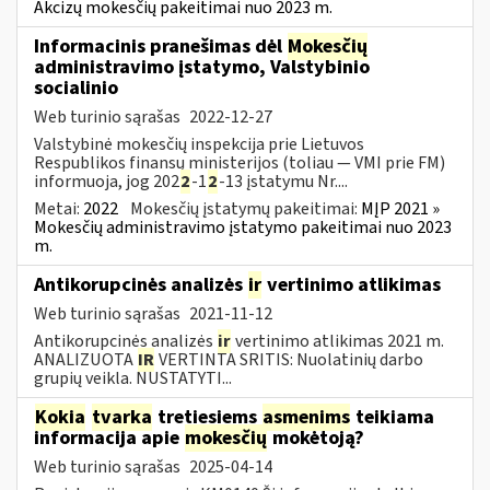
Akcizų mokesčių pakeitimai nuo 2023 m.
Informacinis pranešimas dėl
Mokesčių
administravimo įstatymo, Valstybinio
socialinio
Web turinio sąrašas
2022-12-27
Valstybinė mokesčių inspekcija prie Lietuvos
Respublikos finansų ministerijos (toliau — VMI prie FM)
informuoja, jog 202
2
-1
2
-13 įstatymu Nr....
Metai:
2022
Mokesčių įstatymų pakeitimai:
MĮP 2021 »
Mokesčių administravimo įstatymo pakeitimai nuo 2023
m.
Antikorupcinės analizės
ir
vertinimo atlikimas
Web turinio sąrašas
2021-11-12
Antikorupcinės analizės
ir
vertinimo atlikimas 2021 m.
ANALIZUOTA
IR
VERTINTA SRITIS: Nuolatinių darbo
grupių veikla. NUSTATYTI...
Kokia
tvarka
tretiesiems
asmenims
teikiama
informacija apie
mokesčių
mokėtoją?
Web turinio sąrašas
2025-04-14