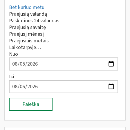
Bet kuriuo metu
Praėjusią valandą
Paskutines 24 valandas
Praėjusią savaitę
Praėjusį mėnesį
Praėjusiais metais
Laikotarpyje…
Nuo
Iki
Paieška