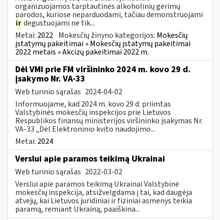
organizuojamos tarptautinės alkoholinių gėrimų
parodos, kuriose neparduodami, tačiau demonstruojami
ir
degustuojami ne tik...
Metai:
2022
Mokesčių žinyno kategorijos:
Mokesčių
įstatymų pakeitimai » Mokesčių įstatymų pakeitimai
2022 metais » Akcizų pakeitimai 2022 m.
Dėl VMI prie FM viršininko 2024 m. kovo 29 d.
įsakymo Nr. VA-33
Web turinio sąrašas
2024-04-02
Informuojame, kad 2024 m. kovo 29 d. priimtas
Valstybinės mokesčių inspekcijos prie Lietuvos
Respublikos finansų ministerijos viršininko įsakymas Nr.
VA-33 „Dėl Elektroninio kvito naudojimo...
Metai:
2024
Verslui apie paramos teikimą Ukrainai
Web turinio sąrašas
2022-03-02
Verslui apie paramos teikimą Ukrainai Valstybinė
mokesčių inspekcija, atsižvelgdama į tai, kad daugėja
atvejų, kai Lietuvos juridiniai ir fiziniai asmenys teikia
paramą, remiant Ukrainą, paaiškina...