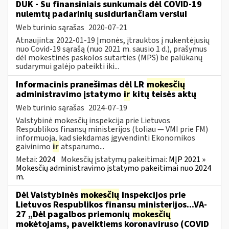
DUK - Su finansiniais sunkumais dėl COVID-19
nulemtų padarinių susiduriančiam verslui
Web turinio sąrašas
2020-07-21
Atnaujinta: 2022-01-19 Įmonės, įtrauktos į nukentėjusių
nuo Covid-19 sąrašą (nuo 2021 m. sausio 1 d.), prašymus
dėl mokestinės paskolos sutarties (MPS) be palūkanų
sudarymui galėjo pateikti iki...
Informacinis pranešimas dėl LR
mokesčių
administravimo įstatymo
ir
kitų teisės aktų
Web turinio sąrašas
2024-07-19
Valstybinė mokesčių inspekcija prie Lietuvos
Respublikos finansų ministerijos (toliau — VMI prie FM)
informuoja, kad siekdamas įgyvendinti Ekonomikos
gaivinimo
ir
atsparumo...
Metai:
2024
Mokesčių įstatymų pakeitimai:
MĮP 2021 »
Mokesčių administravimo įstatymo pakeitimai nuo 2024
m.
Dėl Valstybinės
mokesčių
inspekcijos prie
Lietuvos Respublikos finansų ministerijos...VA-
27 „Dėl pagalbos priemonių
mokesčių
mokėtojams, paveiktiems koronaviruso (COVID