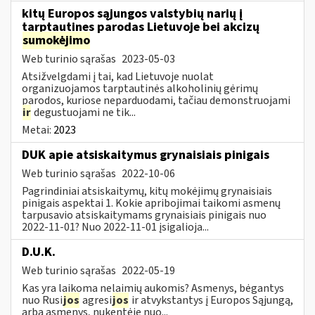
kitų Europos sąjungos valstybių narių į
tarptautines parodas Lietuvoje bei akcizų
sumokėjimo
Web turinio sąrašas
2023-05-03
Atsižvelgdami į tai, kad Lietuvoje nuolat
organizuojamos tarptautinės alkoholinių gėrimų
parodos, kuriose neparduodami, tačiau demonstruojami
ir
degustuojami ne tik...
Metai:
2023
DUK apie atsiskaitymus grynaisiais pinigais
Web turinio sąrašas
2022-10-06
Pagrindiniai atsiskaitymų, kitų mokėjimų grynaisiais
pinigais aspektai 1. Kokie apribojimai taikomi asmenų
tarpusavio atsiskaitymams grynaisiais pinigais nuo
2022-11-01? Nuo 2022-11-01 įsigalioja...
D.U.K.
Web turinio sąrašas
2022-05-19
Kas yra laikoma nelaimių aukomis? Asmenys, bėgantys
nuo Rusi
jos
agresi
jos
ir atvykstantys į Europos Sąjungą,
arba asmenys, nukentėję nuo...