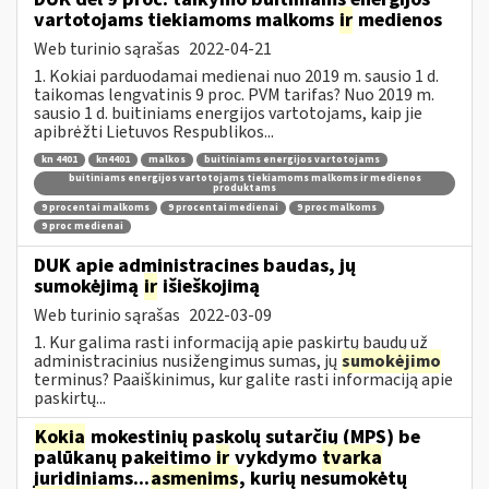
vartotojams tiekiamoms malkoms
ir
medienos
Web turinio sąrašas
2022-04-21
1. Kokiai parduodamai medienai nuo 2019 m. sausio 1 d.
taikomas lengvatinis 9 proc. PVM tarifas? Nuo 2019 m.
sausio 1 d. buitiniams energijos vartotojams, kaip jie
apibrėžti Lietuvos Respublikos...
kn 4401
kn4401
malkos
buitiniams energijos vartotojams
buitiniams energijos vartotojams tiekiamoms malkoms ir medienos
produktams
9 procentai malkoms
9 procentai medienai
9 proc malkoms
9 proc medienai
DUK apie administracines baudas, jų
sumokėjimą
ir
išieškojimą
Web turinio sąrašas
2022-03-09
1. Kur galima rasti informaciją apie paskirtų baudų už
administracinius nusižengimus sumas, jų
sumokėjimo
terminus? Paaiškinimus, kur galite rasti informaciją apie
paskirtų...
Kokia
mokestinių paskolų sutarčių (MPS) be
palūkanų pakeitimo
ir
vykdymo
tvarka
juridiniams...
asmenims
, kurių nesumokėtų