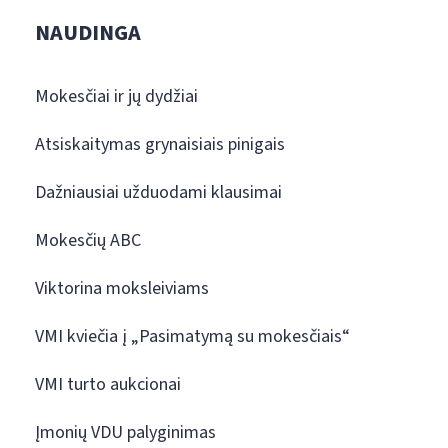
NAUDINGA
Mokesčiai ir jų dydžiai
Atsiskaitymas grynaisiais pinigais
Dažniausiai užduodami klausimai
Mokesčių ABC
Viktorina moksleiviams
VMI kviečia į „Pasimatymą su mokesčiais“
VMI turto aukcionai
Įmonių VDU palyginimas