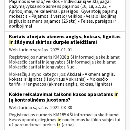
Pajamos iš verslo/ veiklos » Individualią veiklą pagal
pažymą vykdančio asmens pajamos (10, 18, 22, 23, »
Apribojimai, reikalavimai, pareigos
Gyventojų pajamų
mokestis » Pajamos iš verslo/ veiklos » Verslo liudijimą
įsigijusio asmens pajamos (26 str.) » Teisės, pareigos ir
apribojimai
Kuriais atvejais akmens anglys, koksas, lignitas
ir
šildymui skirtos durpės atleidžiami
Web turinio sąrašas
2025-01-01
Registracijos numeris KM328
2
Ši informacija skelbiama:
Mokesčio tarifai ir lengvatos Ši informacija skelbiama:
Mokesčio tarifai ir lengvatos Nuo...
Mokesčių žinyno kategorijos:
Akcizai » Akmens anglis,
koksas ir lignitas (II skyriaus V skirsnis) » Mokesčio
tarifai ir lengvatos (akmens anglis, koksas, lignitas)
Kokie reikalavimai taikomi kasos aparatams
ir
jų kontrolinėms juostoms?
Web turinio sąrašas
2022-08-30
Registracijos numeris KM1854 Ši informacija skelbiama:
Kasos aparatų diegimas
ir
naudojimas kai ūkio subjektui
už parduodamas prekes
ir
(arba)...