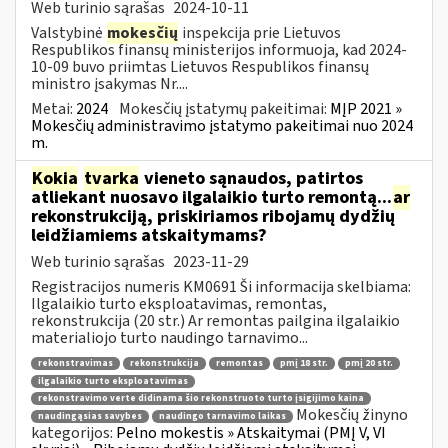
Web turinio sąrašas
2024-10-11
Valstybinė
mokesčių
inspekcija prie Lietuvos
Respublikos finansų ministerijos informuoja, kad 2024-
10-09 buvo priimtas Lietuvos Respublikos finansų
ministro įsakymas Nr....
Metai:
2024
Mokesčių įstatymų pakeitimai:
MĮP 2021 »
Mokesčių administravimo įstatymo pakeitimai nuo 2024
m.
Kokia
tvarka
vieneto sąnaudos, patirtos
atliekant nuosavo ilgalaikio turto remontą...
ar
rekonstrukciją, priskiriamos ribojamų dydžių
leidžiamiems atskaitymams?
Web turinio sąrašas
2023-11-29
Registracijos numeris KM0691 Ši informacija skelbiama:
Ilgalaikio turto eksploatavimas, remontas,
rekonstrukcija (20 str.) Ar remontas pailgina ilgalaikio
materialiojo turto naudingo tarnavimo...
rekonstravimas
rekonstrukcija
remontas
pmį 18 str.
pmį 20 str.
ilgalaikio turto eksploatavimas
rekonstravimo verte didinama šio rekonstruoto turto įsigijimo kaina
Mokesčių žinyno
naudingąsias savybes
naudingo tarnavimo laikas
kategorijos:
Pelno mokestis » Atskaitymai (PMĮ V, VI