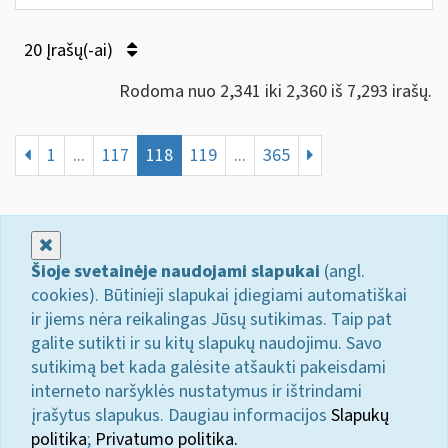
20 Įrašų(-ai)
Rodoma nuo 2,341 iki 2,360 iš 7,293 irašų.
1
...
117
118
119
...
365
Uždaryti
Šioje svetainėje naudojami slapukai
(angl.
cookies). Būtinieji slapukai įdiegiami automatiškai
ir jiems nėra reikalingas Jūsų sutikimas. Taip pat
galite sutikti ir su kitų slapukų naudojimu. Savo
sutikimą bet kada galėsite atšaukti pakeisdami
interneto naršyklės nustatymus ir ištrindami
įrašytus slapukus. Daugiau informacijos
Slapukų
politika
;
Privatumo politika.