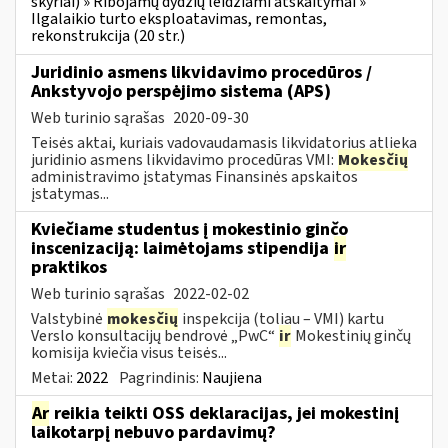
skyriai) » Ribojamų dydžių leidžiami atskaitymai »
Ilgalaikio turto eksploatavimas, remontas,
rekonstrukcija (20 str.)
Juridinio asmens likvidavimo procedūros /
Ankstyvojo perspėjimo sistema (APS)
Web turinio sąrašas
2020-09-30
Teisės aktai, kuriais vadovaudamasis likvidatorius atlieka
juridinio asmens likvidavimo procedūras VMI:
Mokesčių
administravimo įstatymas Finansinės apskaitos
įstatymas...
Kviečiame studentus į mokestinio ginčo
inscenizaciją: laimėtojams stipendija
ir
praktikos
Web turinio sąrašas
2022-02-02
Valstybinė
mokesčių
inspekcija (toliau – VMI) kartu
Verslo konsultacijų bendrovė „PwC“
ir
Mokestinių ginčų
komisija kviečia visus teisės...
Metai:
2022
Pagrindinis:
Naujiena
Ar
reikia teikti OSS deklaracijas, jei mokestinį
laikotarpį nebuvo pardavimų?