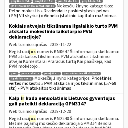
pmį 30 str. 2 d.
pmį 32 str. 5 d.
pmį 33 str. 2 d.
pmį 34 str. 2 d.
Mokesčių žinyno kategorijos:
įstatinio kapitalo sumažinimas
Pelno mokestis » Dividendai ir paskirstytasis pelnas
(PMĮ VII skyrius) » Vieneto įstatinio kapitalo mažinimas
Kokiais atvejais tikslinama ilgalaikio turto PVM
atskaita mokestinio laikotarpio PVM
deklaracijoje?
Web turinio sąrašas
2018-11-22
Registraci
jos
numeris KM0647 Ši informacija skelbiama:
PVM atskaitos tikslinimas PVM atskaitos tikslinimo
atvejai Komentarai Praradus turtą Kai paaiškėja, kad
PVM mokėtojo...
pvm
pvm atskaita
pvmį 67 str
pvm atskaitos tikslinimas
Mokesčių žinyno kategorijos:
Pridėtinės
ilgalaikio turto
vertės mokestis » PVM atskaita ir jos tikslinimas (57-69
str.) » PVM atskaitos tikslinimas
Kaip
ir
kada nenuolatinis Lietuvos gyventojas
gali pateikti deklaraciją GPM314?
Web turinio sąrašas
2019-12-20
Registraci
jos
numeris KM2240 Ši informacija skelbiama:
Metinė pajamų mokesčio deklaracija GPM314 Bendra