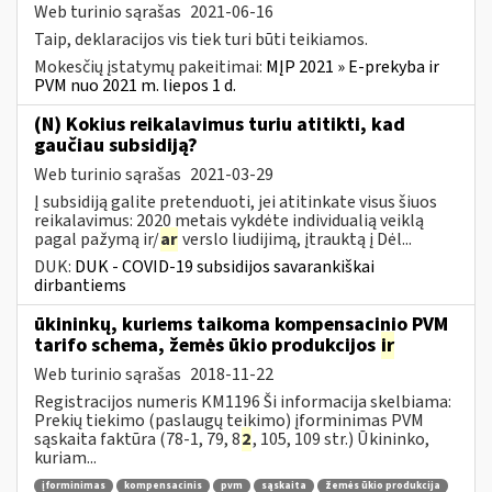
Web turinio sąrašas
2021-06-16
Taip, deklaracijos vis tiek turi būti teikiamos.
Mokesčių įstatymų pakeitimai:
MĮP 2021 » E-prekyba ir
PVM nuo 2021 m. liepos 1 d.
(N) Kokius reikalavimus turiu atitikti, kad
gaučiau subsidiją?
Web turinio sąrašas
2021-03-29
Į subsidiją galite pretenduoti, jei atitinkate visus šiuos
reikalavimus: 2020 metais vykdėte individualią veiklą
pagal pažymą ir/
ar
verslo liudijimą, įtrauktą į Dėl...
DUK:
DUK - COVID-19 subsidijos savarankiškai
dirbantiems
ūkininkų, kuriems taikoma kompensacinio PVM
tarifo schema, žemės ūkio produkcijos
ir
Web turinio sąrašas
2018-11-22
Registracijos numeris KM1196 Ši informacija skelbiama:
Prekių tiekimo (paslaugų teikimo) įforminimas PVM
sąskaita faktūra (78-1, 79, 8
2
, 105, 109 str.) Ūkininko,
kuriam...
įforminimas
kompensacinis
pvm
sąskaita
žemės ūkio produkcija