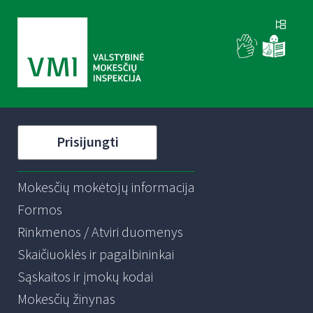
Prisijungti
Mokesčių mokėtojų informacija
Formos
Rinkmenos / Atviri duomenys
Skaičiuoklės ir pagalbininkai
Sąskaitos ir įmokų kodai
Mokesčių žinynas