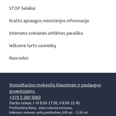
STOP šešėliui
Krašto apsaugos ministerijos informacija
Interneto svetainės atitikties paraiška
Ieškome turto savininkų
Nuorodos
Konsultacijos mokesčių klausimais ir paslaugos
gyventojams:
+370 5 260 5060
Darbo laikas: I-IV 8.00-17.00, V 8.00-15.45.
Prieššventinę dieną - viena valanda trumpiau.
Kiekvieno mėnesio antrą penktadienį 8.00 val. - 12.00 val.