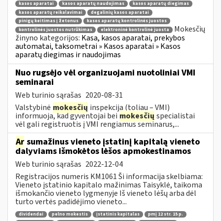
kasos aparatai
kasos aparatų naudojimas
kasos aparatų diegimas
kasos aparatų reikalavimai
degalinių kasos aparatai
pinigų keitimas į žetonus
kasos aparatų kontrolinės juostos
Mokesčių
kontrolinės juostos nutrūkimas
elektroninė kontrolinė juosta
žinyno kategorijos:
Kasa, kasos aparatai, prekybos
automatai, taksometrai » Kasos aparatai » Kasos
aparatų diegimas ir naudojimas
Nuo rugsėjo vėl organizuojami nuotoliniai VMI
seminarai
Web turinio sąrašas
2020-08-31
Valstybinė
mokesčių
inspekcija (toliau – VMI)
informuoja, kad gyventojai bei
mokesčių
specialistai
vėl gali registruotis į VMI rengiamus seminarus,...
Ar
sumažinus vieneto įstatinį kapitalą vieneto
dalyviams išmokėtos lėšos apmokestinamos
Web turinio sąrašas
2022-12-04
Registracijos numeris KM1061 Ši informacija skelbiama:
Vieneto įstatinio kapitalo mažinimas Taisyklė, taikoma
išmokančio vieneto lygmenyje Iš vieneto lėšų arba dėl
turto vertės padidėjimo vieneto...
dividendai
pelno mokestis
įstatinis kapitalas
pmį 12 str. 15 p.