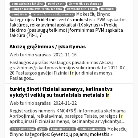
pvm sąskaita faktūra
pvmį 79 str
žemės ūkio paslaugos
kompensacinio pvm tarifo schema
kompensacinis pvm
ūkininkai
Mokesčių žinyno
pvmį 98 str
laisvos formos dokumentas
kategorijos:
Pridėtinės vertės mokestis » PVM sąskaitos
faktūros, reikalavimai apskaitai (IX skyrius) » Prekių
tiekimo (paslaugų teikimo) įforminimas PVM sąskaita
faktūra (78-1, 7
Akcizų grąžinimas / įskaitymas
Web turinio sąrašas
2021-11-16
Paslaugos aprašas Paslaugos pavadinimas Akcizų
grąžinimas/įskaitymas Versijos sukūrimo data: 2021-07-
20 Paslaugos gavėjai Fiziniai
ir
juridiniai asmenys.
Paslaugos...
turėtų žinoti fiziniai asmenys, ketinantys
vykdyti veiklą su tauriaisiais metalais
ir
Web turinio sąrašas
2024-11-22
Registracijos numeris KM0476 Ši informacija skelbiama:
Apribojimai, reikalavimai, pareigos Teisės, pareigos
ir
apribojimai Fiziniai asmenys, ketinantys ar vykdantys...
Mokesčių
brangakmeniai
gpm
taurieji metalai
individuali veikla
žinyno kategorijos:
Gyventojų pajamų mokestis »