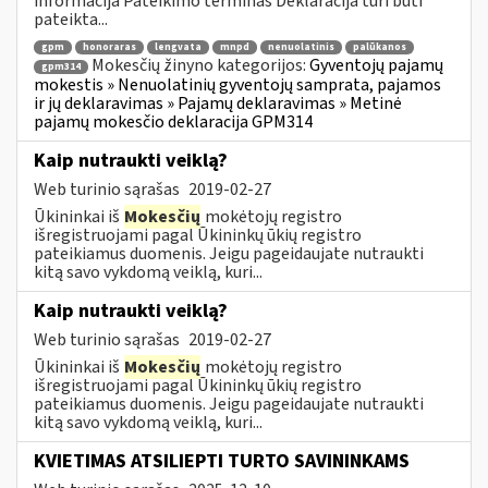
informacija Pateikimo terminas Deklaracija turi būti
pateikta...
gpm
honoraras
lengvata
mnpd
nenuolatinis
palūkanos
Mokesčių žinyno kategorijos:
Gyventojų pajamų
gpm314
mokestis » Nenuolatinių gyventojų samprata, pajamos
ir jų deklaravimas » Pajamų deklaravimas » Metinė
pajamų mokesčio deklaracija GPM314
Kaip nutraukti veiklą?
Web turinio sąrašas
2019-02-27
Ūkininkai iš
Mokesčių
mokėtojų registro
išregistruojami pagal Ūkininkų ūkių registro
pateikiamus duomenis. Jeigu pageidaujate nutraukti
kitą savo vykdomą veiklą, kuri...
Kaip nutraukti veiklą?
Web turinio sąrašas
2019-02-27
Ūkininkai iš
Mokesčių
mokėtojų registro
išregistruojami pagal Ūkininkų ūkių registro
pateikiamus duomenis. Jeigu pageidaujate nutraukti
kitą savo vykdomą veiklą, kuri...
KVIETIMAS ATSILIEPTI TURTO SAVININKAMS