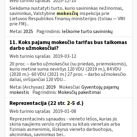
Web turinio sąrašas
2025-12-10
Siekdama nustatyti turto, kurio savininkas nežinomas,
savininkus, Valstybinė
mokesčių
inspekcija prie
Lietuvos Respublikos finansų ministerijos (toliau — VMI
prie FM)...
Metai:
2025
Pagrindinis:
Ieškome turto savininkų
11. Koks pajamų mokesčio tarifas bus taikomas
darbo užmokesčiui?
Web turinio sąrašas
2019-03-12
20 proc. – darbo užmokesčiui (su priedais, priemokomis),
kurio metinė suma neviršys 120 VDU (2019 m.), 84 VDU
(2020 m.)- 60 VDU (2021 m.) 27 proc. – darbo užmokesčio
daliai, viršijančiai 120 VDU...
Metai (Archyvas):
2019
Mokesčiai:
Gyventojų pajamų
mokestis
Pagrindinis:
Mokesčių pakeitimai
Reprezentacija (22 str.
2
-5 d.)
Web turinio sąrašas
2019-01-08
Reprezentacinės sąnaudos - vieneto lėšos, kurias jis
skiria naujiems verslo ryšiams su kitais vienetais arba
fiziniais asmenimis, išskyrus vieneto darbuotojus,
akcininkus, savininkus bei...