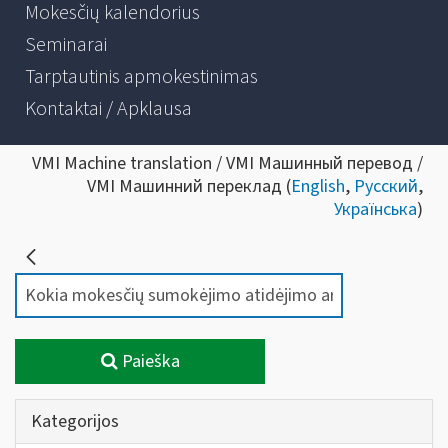
Mokesčių kalendorius
Seminarai
Tarptautinis apmokestinimas
Kontaktai / Apklausa
VMI Machine translation / VMI Машинный перевод /
VMI Машинний переклад (
English
,
Русский
,
Українська
)
Paieška
Kategorijos