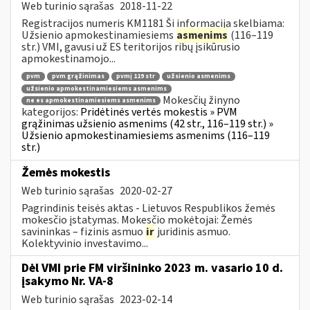
Web turinio sąrašas
2018-11-22
Registracijos numeris KM1181 Ši informacija skelbiama:
Užsienio apmokestinamiesiems
asmenims
(116–119
str.) VMI, gavusi už ES teritorijos ribų įsikūrusio
apmokestinamojo...
pvm
pvm grąžinimas
pvmį 119 str
užsienio asmenims
užsienio apmokestinamiesiems asmenims
Mokesčių žinyno
ne es apmokestinamiesiems asmenims
kategorijos:
Pridėtinės vertės mokestis » PVM
grąžinimas užsienio asmenims (42 str., 116–119 str.) »
Užsienio apmokestinamiesiems asmenims (116–119
str.)
Žemės mokestis
Web turinio sąrašas
2020-02-27
Pagrindinis teisės aktas - Lietuvos Respublikos žemės
mokesčio įstatymas. Mokesčio mokėtojai: Žemės
savininkas – fizinis asmuo
ir
juridinis asmuo.
Kolektyvinio investavimo...
Dėl VMI prie FM viršininko 2023 m. vasario 10 d.
įsakymo Nr. VA-8
Web turinio sąrašas
2023-02-14