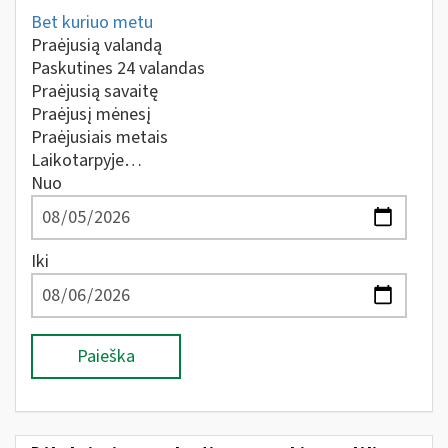
Bet kuriuo metu
Praėjusią valandą
Paskutines 24 valandas
Praėjusią savaitę
Praėjusį mėnesį
Praėjusiais metais
Laikotarpyje…
Nuo
Iki
Paieška