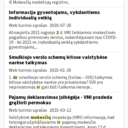
iš Mokesčių mokėtojų registro...
Informacija gyventojams, vykdantiems
individualią veiklą
Web turinio sąrašas
2020-07-20
Atnaujinta 2021 rugsėjo
2
d. VMI teikiamos mokestinės
pagalbos priemonės verslui, nukentėjusiam nuo COVID-
19 - iki 2021 m. Individualią veiklą vykdantiems
gyventojams,...
Smulkiojo verslo schemų kitose valstybėse
narėse taikymas
Web turinio sąrašas
2025-01-20
1.
Ar
smulkiojo verslo schemų (toliau – SVS) taikymas
kitose valstybėse narėse yra privalomas? SVS yra
neprivalomas
ir
gali būti taikoma vienoje...
Pajamų deklaravimas įsibėgėja - VMI pradeda
grąžinti permokas
Web turinio sąrašas
2025-03-12
Valstybinė
mokesčių
inspekcija (VMI) informuoja, kad
teisingai užpildžiusiems
ir
pajamų mokesčio
deklaracijas pateikusiems gyventojams, kovo 12 d....