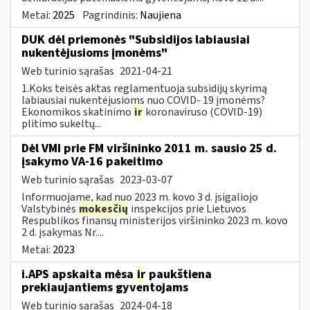
Metai:
2025
Pagrindinis:
Naujiena
DUK dėl priemonės "Subsidijos labiausiai
nukentėjusioms įmonėms"
Web turinio sąrašas
2021-04-21
1.Koks teisės aktas reglamentuoja subsidijų skyrimą
labiausiai nukentėjusioms nuo COVID- 19 įmonėms?
Ekonomikos skatinimo
ir
koronaviruso (COVID-19)
plitimo sukeltų...
Dėl VMI prie FM viršininko 2011 m. sausio 25 d.
įsakymo VA-16 pakeitimo
Web turinio sąrašas
2023-03-07
Informuojame, kad nuo 2023 m. kovo 3 d. įsigaliojo
Valstybinės
mokesčių
inspekcijos prie Lietuvos
Respublikos finansų ministerijos viršininko 2023 m. kovo
2 d. įsakymas Nr....
Metai:
2023
i.APS apskaita mėsa
ir
paukštiena
prekiaujantiems gyventojams
Web turinio sąrašas
2024-04-18