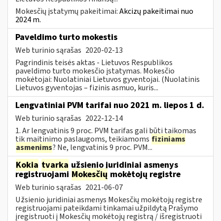
Mokesčių įstatymų pakeitimai:
Akcizų pakeitimai nuo
2024 m.
Paveldimo turto mokestis
Web turinio sąrašas
2020-02-13
Pagrindinis teisės aktas - Lietuvos Respublikos
paveldimo turto mokesčio įstatymas. Mokesčio
mokėtojai: Nuolatiniai Lietuvos gyventojai. (Nuolatinis
Lietuvos gyventojas – fizinis asmuo, kuris...
Lengvatiniai PVM tarifai nuo 2021 m. liepos 1 d.
Web turinio sąrašas
2022-12-14
1. Ar lengvatinis 9 proc. PVM tarifas gali būti taikomas
tik maitinimo paslaugoms, teikiamoms
fiziniams
asmenims
? Ne, lengvatinis 9 proc. PVM...
Kokia
tvarka
užsienio juridiniai asmenys
registruojami
Mokesčių
mokėtojų registre
Web turinio sąrašas
2021-06-07
Užsienio juridiniai asmenys Mokesčių mokėtojų registre
registruojami pateikdami tinkamai užpildytą Prašymo
įregistruoti į Mokesčių mokėtojų registrą / išregistruoti