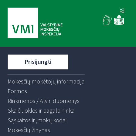
Prisijungti
Mokesčių mokėtojų informacija
Formos
Rinkmenos / Atviri duomenys
Skaičiuoklės ir pagalbininkai
Sąskaitos ir įmokų kodai
Mokesčių žinynas