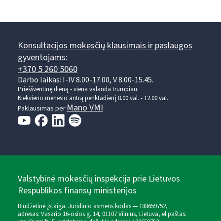
Konsultacijos mokesčių klausimais ir paslaugos
gyventojams:
+370 5 260 5060
Darbo laikas: I-IV 8.00-17.00, V 8.00-15.45.
Prieššventinę dieną - viena valanda trumpiau.
Kiekvieno mėnesio antrą penktadienį 8.00 val. - 12.00 val.
Mano VMI
Paklausimas per
Valstybinė mokesčių inspekcija prie Lietuvos
Respublikos finansų ministerijos
Biudžetinė įstaiga. Juridinio asmens kodas — 188659752,
adresas: Vasario 16-osios g. 14, 01107 Vilnius, Lietuva, el.paštas: