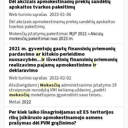
Dėl akcizais apmokestinamų prekių sandėlių
apskaitos tvarkos pakeitimų
Web turinio sąrašas
2023-01-06
Dėl akcizais apmokestinamų prekių sandėlių apskaitos
tvarkos pakeitimų
Mokesčių įstatymų pakeitimai:
MĮP 2021 » Akcizų
mokesčių pakeitimai nuo 2023 m.
2021 m. gyventojų gautų finansinių priemonių
pardavimo
ar
kitokio perleidimo
nuosavybėn...
ir
išvestinių finansinių priemonių
realizavimo pajamų apmokestinimo
ir
deklaravimo
Web turinio sąrašas
2022-02-02
Atsižvelgdami į
Mokesčių
administravimo įstatymo 19
straipsnyje nurodytą VMI keliamą uždavinį „padėti
mokesčių
mokėtojams įgyvendinti savo teises...
Metai:
2022
Per kiek laiko išnagrinėjamas už ES teritorijos
ribų įsikūrusio apmokestinamojo asmens
prašymas dėl PVM grąžinimo?