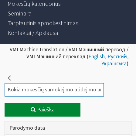
Mokesčių kalendorius
Seminarai
Tarptautinis apmokestinimas
Kontaktai / Apklausa
VMI Machine translation / VMI Машинный перевод /
VMI Машинний переклад (
English
,
Русский
,
Українська
)
Paieška
Parodymo data