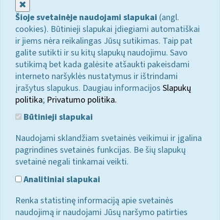
Uždaryti
Šioje svetainėje naudojami slapukai
(angl.
cookies). Būtinieji slapukai įdiegiami automatiškai
ir jiems nėra reikalingas Jūsų sutikimas. Taip pat
galite sutikti ir su kitų slapukų naudojimu. Savo
sutikimą bet kada galėsite atšaukti pakeisdami
interneto naršyklės nustatymus ir ištrindami
įrašytus slapukus. Daugiau informacijos
Slapukų
politika
;
Privatumo politika.
Būtinieji slapukai
Naudojami sklandžiam svetainės veikimui ir įgalina
pagrindines svetainės funkcijas. Be šių slapukų
svetainė negali tinkamai veikti.
Analitiniai slapukai
Renka statistinę informaciją apie svetainės
naudojimą ir naudojami Jūsų naršymo patirties