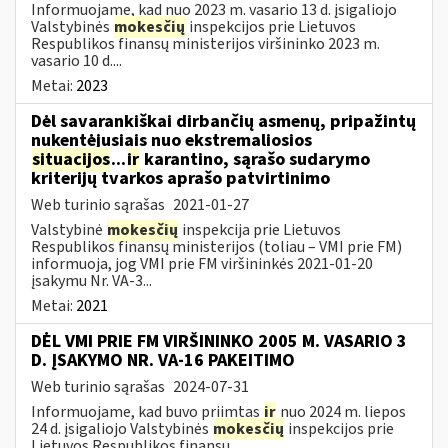
Informuojame, kad nuo 2023 m. vasario 13 d. įsigaliojo
Valstybinės
mokesčių
inspekcijos prie Lietuvos
Respublikos finansų ministerijos viršininko 2023 m.
vasario 10 d....
Metai:
2023
Dėl savarankiškai dirbančių asmenų, pripažintų
nukentėjusiais nuo ekstremaliosios
situacijos
...
ir
karantino, sąrašo sudarymo
kriterijų tvarkos aprašo patvirtinimo
Web turinio sąrašas
2021-01-27
Valstybinė
mokesčių
inspekcija prie Lietuvos
Respublikos finansų ministerijos (toliau – VMI prie FM)
informuoja, jog VMI prie FM viršininkės 2021-01-20
įsakymu Nr. VA-3...
Metai:
2021
DĖL VMI PRIE FM VIRŠININKO 2005 M. VASARIO 3
D. ĮSAKYMO NR. VA-16 PAKEITIMO
Web turinio sąrašas
2024-07-31
Informuojame, kad buvo priimtas
ir
nuo 2024 m. liepos
24 d. įsigaliojo Valstybinės
mokesčių
inspekcijos prie
Lietuvos Respublikos finansų...