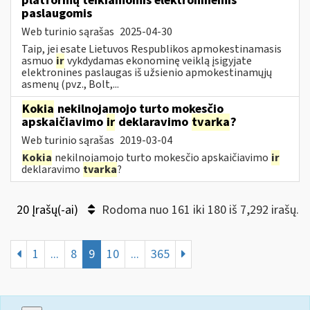
platformų teikiamomis elektroninėmis
paslaugomis
Web turinio sąrašas
2025-04-30
Taip, jei esate Lietuvos Respublikos apmokestinamasis
asmuo
ir
vykdydamas ekonominę veiklą įsigyjate
elektronines paslaugas iš užsienio apmokestinamųjų
asmenų (pvz., Bolt,...
Kokia
nekilnojamojo turto mokesčio
apskaičiavimo
ir
deklaravimo
tvarka
?
Web turinio sąrašas
2019-03-04
Kokia
nekilnojamojo turto mokesčio apskaičiavimo
ir
deklaravimo
tvarka
?
20 Įrašų(-ai)
Rodoma nuo 161 iki 180 iš 7,292 irašų.
1
...
8
9
10
...
365