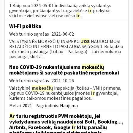
1.Kaip nuo 2024-05-01 individualią veiklą vykdantys
gyventojai, prekiaujantys turgavietėse
ir
prekybai
skirtose viešosiose vietose mėsa
ir
...
WI-FI politika
Web turinio sąrašas
2021-06-02
VALSTYBINĖS MOKESČIŲ INSPEKCI
JOS
NAUDOJIMOSI
BELAIDŽIO INTERNETO PASLAUGA SĄLYGOS 1. Belaidžio
interneto paslauga (toliau – Paslauga) – tai nemokama
paslauga, skirta...
Nuo COVID-19 nukentėjusiems
mokesčių
mokėtojams ši savaitė paskutinė nepriemokai
Web turinio sąrašas
2021-10-26
Valstybinė
mokesčių
inspekcija (toliau – VMI) primena,
jog nuo COVID-19 nukentėjusios įmonės
ir
gyventojai,
kuriems taikomos mokestinės pagalbos...
Metai:
2021
Pagrindinis:
Naujiena
Ar
turiu registruotis PVM mokėtoju, jei
vykdydamas veiklą naudojuosi Bolt, Booking...,
Airbnb, Facebook, Google
ir
kitų panašių