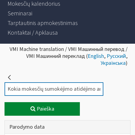
Mokesčių kalendorius
Seminarai
Tarptautinis apmokestinimas
Kontaktai / Apklausa
VMI Machine translation / VMI Машинный перевод /
VMI Машинний переклад (
English
,
Русский
,
Українська
)
Paieška
Parodymo data