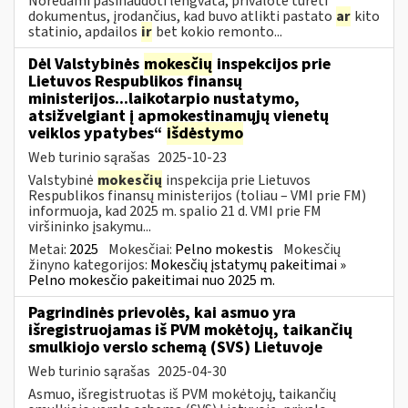
Norėdami pasinaudoti lengvata, privalote turėti
dokumentus, įrodančius, kad buvo atlikti pastato
ar
kito
statinio, apdailos
ir
bet kokio remonto...
Dėl Valstybinės
mokesčių
inspekcijos prie
Lietuvos Respublikos finansų
ministerijos...laikotarpio nustatymo,
atsižvelgiant į apmokestinamųjų vienetų
veiklos ypatybes“
išdėstymo
Web turinio sąrašas
2025-10-23
Valstybinė
mokesčių
inspekcija prie Lietuvos
Respublikos finansų ministerijos (toliau – VMI prie FM)
informuoja, kad 2025 m. spalio 21 d. VMI prie FM
viršininko įsakymu...
Metai:
2025
Mokesčiai:
Pelno mokestis
Mokesčių
žinyno kategorijos:
Mokesčių įstatymų pakeitimai »
Pelno mokesčio pakeitimai nuo 2025 m.
Pagrindinės prievolės, kai asmuo yra
išregistruojamas iš PVM mokėtojų, taikančių
smulkiojo verslo schemą (SVS) Lietuvoje
Web turinio sąrašas
2025-04-30
Asmuo, išregistruotas iš PVM mokėtojų, taikančių