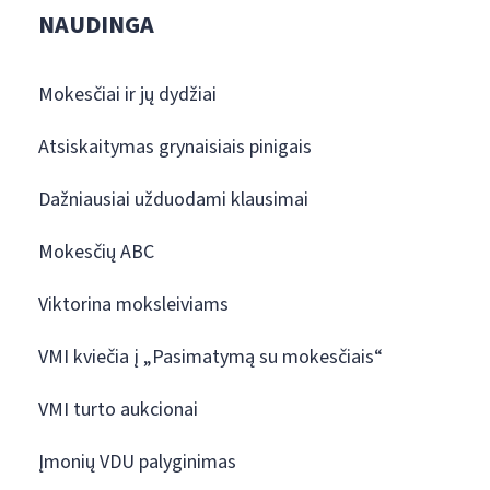
NAUDINGA
Mokesčiai ir jų dydžiai
Atsiskaitymas grynaisiais pinigais
Dažniausiai užduodami klausimai
Mokesčių ABC
Viktorina moksleiviams
VMI kviečia į „Pasimatymą su mokesčiais“
VMI turto aukcionai
Įmonių VDU palyginimas