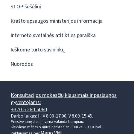
STOP šešėliui
Krašto apsaugos ministerijos informacija
Interneto svetainės atitikties paraiška
Ieškome turto savininkų
Nuorodos
Konsultacijos mokesčių klausimais ir paslaugos
gyventojams:
+370 5 260 5060
Darbo laikas: I-IV 8.00-17.00, V 8.00-15.45.
Prieššventinę dieną - viena valanda trumpiau.
Kiekvieno mėnesio antrą penktadienį 8.00 val. - 12.00 val.
Mano VMI
Paklausimas per