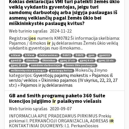
Kokias deklaracijas VMI turi pateikti žemės ūkio
veiklą vykdantis gyventojas, jeigu turi
samdomų darbuotojų arba įsigyja paslaugas iš
asmenų veikiančių pagal žemės ūkio bei
miškininkystės paslaugų kvitus?
Web turinio sąrašas
2024-11-22
Registraci
jos
numeris KM0782 Ši informacija skelbiama:
Pajamos / išmokos
ir
jų deklaravimas Žemės ūkio veiklą
vykdantis gyventojas nuo išmokamo...
a klasė
b klasė
deklaravimas
fr0572
fr0573
gpm
gpm312
gpm313
išmokos
ūkininkas
gpmį 27 str
gpmį 6 str
gpmį 22 str.
gpmį 23 str
samdomi darbuotojai
žemės ūkio paslaugos
Mokesčių žinyno
miškininkystės paslaugos
paslaugų kvitas
kategorijos:
Gyventojų pajamų mokestis » Pajamos iš
verslo/ veiklos » Ūkininko pajamos (IV skyrius, 22, 23, 27
str.) » Pajamos ir jų deklaravimas
GB and Smith programų paketo 360 Suite
licencijos įsigijimo
ir
palaikymo viešasis
Web turinio sąrašas
2020-09-07
INFORMACIJA APIE PRADEDAMUS PIRKIMUS Prekių
pirkimai I. PERKANČIOJI ORGANIZACIJA, ADRESAS
IR
KONTAKTINIAI DUOMENYS: I.1. Perkančiosios