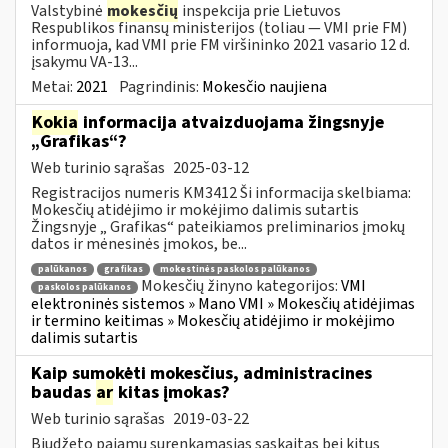
Valstybinė
mokesčių
inspekcija prie Lietuvos
Respublikos finansų ministerijos (toliau ― VMI prie FM)
informuoja, kad VMI prie FM viršininko 2021 vasario 12 d.
įsakymu VA-13...
Metai:
2021
Pagrindinis:
Mokesčio naujiena
Kokia
informacija atvaizduojama žingsnyje
„Grafikas“?
Web turinio sąrašas
2025-03-12
Registracijos numeris KM3412 Ši informacija skelbiama:
Mokesčių atidėjimo ir mokėjimo dalimis sutartis
Žingsnyje „ Grafikas“ pateikiamos preliminarios įmokų
datos ir mėnesinės įmokos, be...
palūkanos
grafikas
mokestinės paskolos palūkanos
Mokesčių žinyno kategorijos:
VMI
paskolos palūkanos
elektroninės sistemos » Mano VMI » Mokesčių atidėjimas
ir termino keitimas » Mokesčių atidėjimo ir mokėjimo
dalimis sutartis
Kaip sumokėti mokesčius, administracines
baudas
ar
kitas įmokas?
Web turinio sąrašas
2019-03-22
Biudžeto pajamų surenkamąsias sąskaitas bei kitus