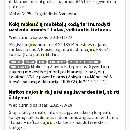
deklaravo pernai gautas pajamas: 665 tūkst. gyventojų
pateikė...
Metai:
2025
Pagrindinis:
Naujiena
Kokį
mokesčių
mokėtojų kodą turi nurodyti
užsienio įmonės filialas, veikiantis Lietuvos
Web turinio sąrašas
2018-11-22
Registraci
jos
numeris KM1135 Mėnesinės pajamų
mokesčio nuo A klasės pajamų deklaraci
jos
FR0572
forma (taip pat
ir
Metinė...
filialas
fr0572
gpm
gpmį 24 str
mėnesinė deklaracija
Mokesčių žinyno kategorijos:
Gyventojų
filialo kodas
pajamų mokestis » Įmonių deklaracijų ir pažymų
teikimas VMI ir gyventojams (V skyrius) » Mėnesinė A
klasės pajamų deklaracija FR0572 (iki 2017-12-31)
Naftos dujos
ir
dujiniai angliavandeniliai, skirti
šildymui
Web turinio sąrašas
2025-03-18
Šioje skiltyje rasite informaciją apie akcizų lengvatų
taikymą naftos dujoms ir dujiniams angliavandeniliams
(toliau – naftos du
jos
), skirtiems naudoti versle ir
buityje....