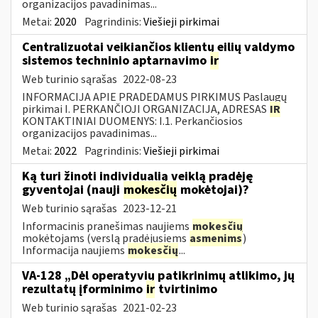
organizacijos pavadinimas...
Metai:
2020
Pagrindinis:
Viešieji pirkimai
Centralizuotai veikiančios klientų eilių valdymo
sistemos techninio aptarnavimo
ir
Web turinio sąrašas
2022-08-23
INFORMACIJA APIE PRADEDAMUS PIRKIMUS Paslaugų
pirkimai I. PERKANČIOJI ORGANIZACIJA, ADRESAS
IR
KONTAKTINIAI DUOMENYS: I.1. Perkančiosios
organizacijos pavadinimas...
Metai:
2022
Pagrindinis:
Viešieji pirkimai
Ką turi žinoti individualią veiklą pradėję
gyventojai (nauji
mokesčių
mokėtojai)?
Web turinio sąrašas
2023-12-21
Informacinis pranešimas naujiems
mokesčių
mokėtojams (verslą pradėjusiems
asmenims
)
Informacija naujiems
mokesčių
...
VA-128 „Dėl operatyvių patikrinimų atlikimo, jų
rezultatų įforminimo
ir
tvirtinimo
Web turinio sąrašas
2021-02-23