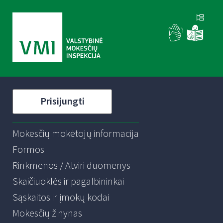
Prisijungti
Mokesčių mokėtojų informacija
Formos
Rinkmenos / Atviri duomenys
Skaičiuoklės ir pagalbininkai
Sąskaitos ir įmokų kodai
Mokesčių žinynas