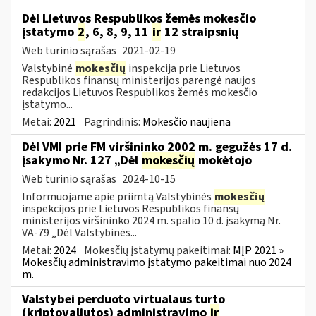
Dėl Lietuvos Respublikos žemės mokesčio
įstatymo
2
, 6, 8, 9, 11
ir
12 straipsnių
Web turinio sąrašas
2021-02-19
Valstybinė
mokesčių
inspekcija prie Lietuvos
Respublikos finansų ministerijos parengė naujos
redakcijos Lietuvos Respublikos žemės mokesčio
įstatymo...
Metai:
2021
Pagrindinis:
Mokesčio naujiena
Dėl VMI prie FM viršininko 2002 m. gegužės 17 d.
įsakymo Nr. 127 „Dėl
mokesčių
mokėtojo
Web turinio sąrašas
2024-10-15
Informuojame apie priimtą Valstybinės
mokesčių
inspekcijos prie Lietuvos Respublikos finansų
ministerijos viršininko 2024 m. spalio 10 d. įsakymą Nr.
VA-79 „Dėl Valstybinės...
Metai:
2024
Mokesčių įstatymų pakeitimai:
MĮP 2021 »
Mokesčių administravimo įstatymo pakeitimai nuo 2024
m.
Valstybei perduoto virtualaus turto
(kriptovaliutos) administravimo
ir