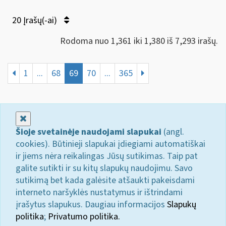
20 Įrašų(-ai)
Rodoma nuo 1,361 iki 1,380 iš 7,293 irašų.
1
...
68
69
70
...
365
Uždaryti
Šioje svetainėje naudojami slapukai
(angl.
cookies). Būtinieji slapukai įdiegiami automatiškai
ir jiems nėra reikalingas Jūsų sutikimas. Taip pat
galite sutikti ir su kitų slapukų naudojimu. Savo
sutikimą bet kada galėsite atšaukti pakeisdami
interneto naršyklės nustatymus ir ištrindami
įrašytus slapukus. Daugiau informacijos
Slapukų
politika
;
Privatumo politika.