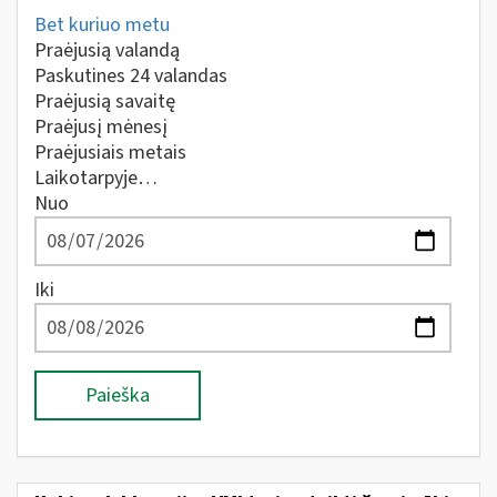
Bet kuriuo metu
Praėjusią valandą
Paskutines 24 valandas
Praėjusią savaitę
Praėjusį mėnesį
Praėjusiais metais
Laikotarpyje…
Nuo
Iki
Paieška