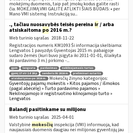
mokėjimų duomenis, taip pat įmokų kodus galite rasti
čia. MOKĖJIMĄ VMI GALITE ATLIKTI ŠIAIS BŪDAIS: • per
Mano VMI sistemą: Instrukciją su...
., tačiau nuosavybės teisės pereina
ir
/ arba
atsiskaitoma
po
2016 m.?
Web turinio sąrašas
2018-11-22
Registracijos numeris KM1093 Ši informacija skelbiama:
Lengvatos 1 pavyzdys Gyventojas 2015 m. pabaigoje
sudaro žemės (kuri buvo įsigyta iki 2011-01-01, išlaikyta
iki pardavimo 3 m.) pirkimo -...
gpm
lengvata
pardavimas
nekilnojamasis turtas
gpmį 17 str 1 d 28 p
sandoris iki 2016 m
preliminari sutartis
Mokesčių žinyno kategorijos:
atsiskaitymas po 2016 m.
Gyventojų pajamų mokestis » Kitos pajamos / išmokos
(pagal abėcėlę) » Turto pardavimo pajamos »
Nekilnojamojo ir registruotino kilnojamojo turto »
Lengvatos
Balandį pasitinkame su milijonu
Web turinio sąrašas
2025-04-01
Valstybinė
mokesčių
inspekcija (VMI) informuoja, kad
naujausiais duomenis daugiau nei milijonas gyventojų jau