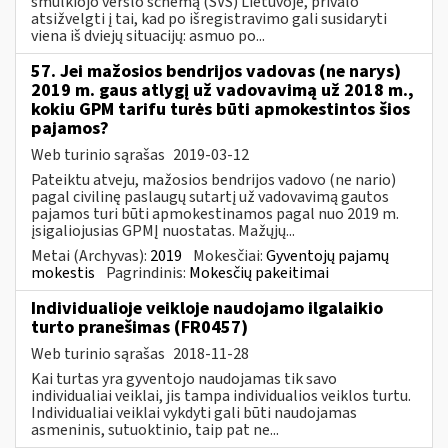
smulkiojo verslo schemą (SVS) Lietuvoje, privalo
atsižvelgti į tai, kad po išregistravimo gali susidaryti
viena iš dviejų situacijų: asmuo po...
57. Jei mažosios bendrijos vadovas (ne narys)
2019 m. gaus atlygį už vadovavimą už 2018 m.,
kokiu GPM tarifu turės būti apmokestintos šios
pajamos?
Web turinio sąrašas
2019-03-12
Pateiktu atveju, mažosios bendrijos vadovo (ne nario)
pagal civilinę paslaugų sutartį už vadovavimą gautos
pajamos turi būti apmokestinamos pagal nuo 2019 m.
įsigaliojusias GPMĮ nuostatas. Mažųjų...
Metai (Archyvas):
2019
Mokesčiai:
Gyventojų pajamų
mokestis
Pagrindinis:
Mokesčių pakeitimai
Individualioje veikloje naudojamo ilgalaikio
turto pranešimas (FR0457)
Web turinio sąrašas
2018-11-28
Kai turtas yra gyventojo naudojamas tik savo
individualiai veiklai, jis tampa individualios veiklos turtu.
Individualiai veiklai vykdyti gali būti naudojamas
asmeninis, sutuoktinio, taip pat ne...