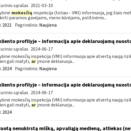
urinio sąrašas
2021-03-10
ybinė
mokesčių
inspekcija (toliau – VMI) informuoja, jog šiais 
skirti paramos gavėjams, meno kūrėjams, politinėms...
:
2021
Pagrindinis:
Naujiena
kliento profilyje – informacija apie deklaruojamą nuosto
urinio sąrašas
2024-06-17
ybinė mokesčių inspekcija (VMI) informuoja apie atvertą naują riziko
ien gali matyti,
ar
įmonė deklaruoja...
:
2024
Pagrindinis:
Naujiena
kliento profilyje – informacija apie deklaruojamą nuosto
urinio sąrašas
2024-06-17
ybinė mokesčių inspekcija (VMI) informuoja apie atvertą naują riziko
ien gali matyti,
ar
įmonė deklaruoja...
:
2024
uotą nenukirstą mišką, apvaliąją medieną, atliekas (ne