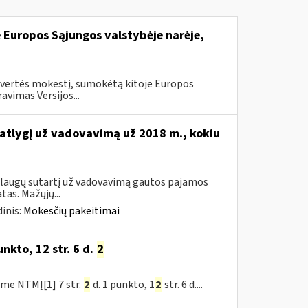
e Europos Sąjungos valstybėje narėje,
 vertės mokestį, sumokėtą kitoje Europos
vimas Versijos...
 atlygį už vadovavimą už 2018 m., kokiu
aslaugų sutartį už vadovavimą gautos pajamos
as. Mažųjų...
inis:
Mokesčių pakeitimai
nkto, 12 str. 6 d.
2
me NTMĮ[1] 7 str.
2
d. 1 punkto, 1
2
str. 6 d....