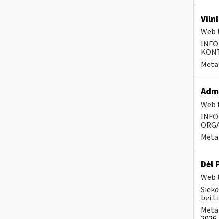
Viln
Web t
INFO
KONTA
Metai
Admi
Web t
INFO
ORGA
Metai
Dėl 
Web t
Siekd
bei L
Metai
2026 