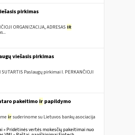
iešasis pirkimas
NČIOJI ORGANIZACIJA, ADRESAS
IR
...
augų viešasis pirkimas
SUTARTIS Paslaugų pirkimai I. PERKANČIOJI
entaro pakeitimo
ir
papildymo
gėme
ir
suderinome su Lietuvos bankų asociacija
i » Pridėtinės vertės mokesčių pakeitimai nuo
VMI » Raštai, paaiškinimai Fintech