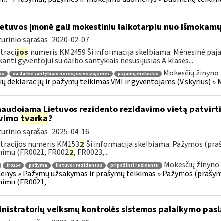
etuvos įmonė gali mokestiniu laikotarpiu nuo išmokamų 
urinio sąrašas
2020-02-07
traci
jos
numeris KM2459 Ši informacija skelbiama: Mėnesinė paj
anti gyventojui su darbo santykiais nesusijusias A klasės...
Mokesčių žinyno 
os
su darbo santykiais nesusijusios pajamos
pajamų mokestis
ų deklaracijų ir pažymų teikimas VMI ir gyventojams (V skyrius) 
naudojama Lietuvos rezidento rezidavimo vietą patvir
avimo
tvarka
?
urinio sąrašas
2025-04-16
tracijos numeris KM153
2
Ši informacija skelbiama: Pažymos (pra
nimu (FR0021, FR002
2
, FR0023,...
Mokesčių žinyno 
fr0254
pažyma
lietuvos rezidentas
pripažinti rezidentu
nys » Pažymų užsakymas ir prašymų teikimas » Pažymos (prašyma
nimu (FR0021,
nistratorių veiksmų kontrolės sistemos palaikymo pasl