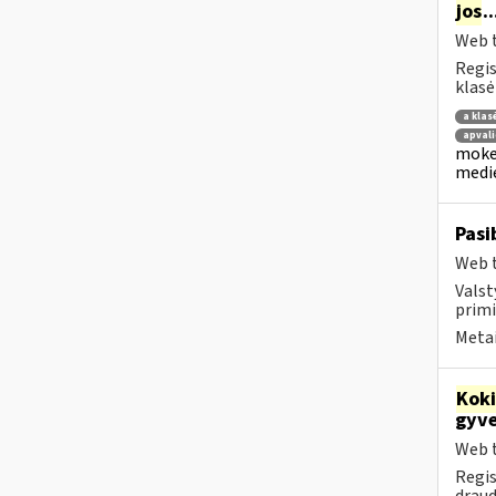
jos
.
Web t
Regis
klasė
a klas
apvali
mokes
medie
Pasi
Web t
Valst
primi
Metai
Kok
gyve
Web t
Regis