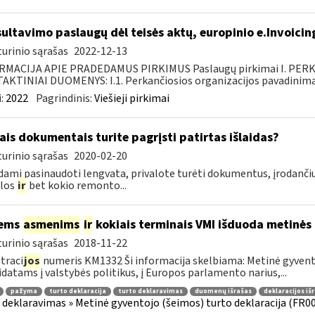
ultavimo paslaugų dėl teisės aktų, europinio e.Invoicin
urinio sąrašas
2022-12-13
RMACIJA APIE PRADEDAMUS PIRKIMUS Paslaugų pirkimai I. PER
KTINIAI DUOMENYS: I.1. Perkančiosios organizacijos pavadinimas
:
2022
Pagrindinis:
Viešieji pirkimai
ais dokumentais turite pagrįsti patirtas išlaidas?
urinio sąrašas
2020-02-20
ami pasinaudoti lengvata, privalote turėti dokumentus, įrodančiu
ilos
ir
bet kokio remonto...
iems
asmenims
ir
kokiais terminais VMI išduoda metinės
urinio sąrašas
2018-11-22
traci
jos
numeris KM1332 Ši informacija skelbiama: Metinė gyvento
datams į valstybės politikus, į Europos parlamento narius,...
pažyma
turto deklaracija
turto deklaravimas
duomenų išrašas
deklaracijos iš
 deklaravimas » Metinė gyventojo (šeimos) turto deklaracija (FR0