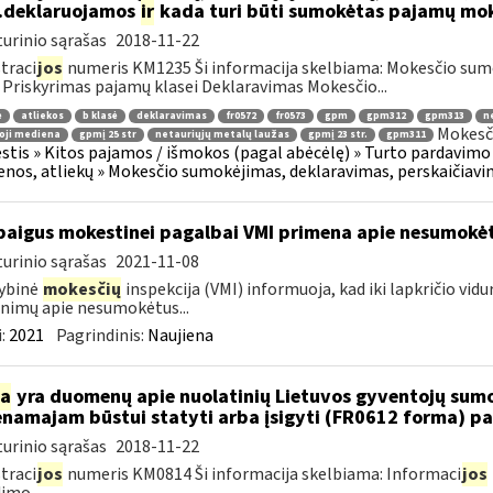
..deklaruojamos
ir
kada turi būti sumokėtas pajamų mok
urinio sąrašas
2018-11-22
traci
jos
numeris KM1235 Ši informacija skelbiama: Mokesčio sum
 Priskyrimas pajamų klasei Deklaravimas Mokesčio...
ė
atliekos
b klasė
deklaravimas
fr0572
fr0573
gpm
gpm312
gpm313
n
Mokesči
oji mediena
gpmį 25 str
netauriųjų metalų laužas
gpmį 23 str.
gpm311
tis » Kitos pajamos / išmokos (pagal abėcėlę) » Turto pardavimo
nos, atliekų » Mokesčio sumokėjimas, deklaravimas, perskaičiav
baigus mokestinei pagalbai VMI primena apie nesumokė
urinio sąrašas
2021-11-08
ybinė
mokesčių
inspekcija (VMI) informuoja, kad iki lapkričio vidu
nimų apie nesumokėtus...
:
2021
Pagrindinis:
Naujiena
ia
yra duomenų apie nuolatinių Lietuvos gyventojų sumo
namajam būstui statyti arba įsigyti (FR0612 forma) p
urinio sąrašas
2018-11-22
traci
jos
numeris KM0814 Ši informacija skelbiama: Informaci
jos