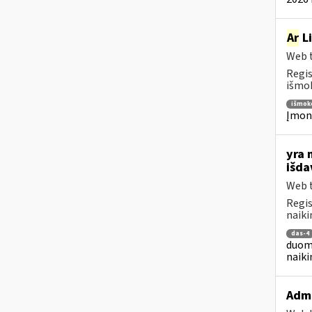
Ar
Li
Web t
Regis
išmok
išmok
Įmoni
yra 
išd
Web t
Regis
naiki
das-4
duome
naiki
Admi