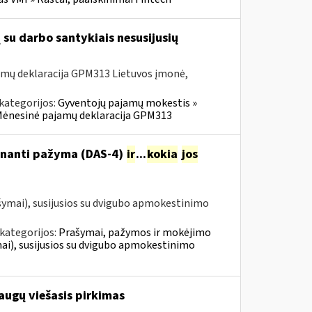
su darbo santykiais nesusijusių
amų deklaracija GPM313 Lietuvos įmonė,
kategorijos:
Gyventojų pajamų mokestis »
» Mėnesinė pajamų deklaracija GPM313
tinanti pažyma (DAS-4)
ir
...
kokia
jos
šymai), susijusios su dvigubo apmokestinimo
kategorijos:
Prašymai, pažymos ir mokėjimo
i), susijusios su dvigubo apmokestinimo
augų viešasis pirkimas