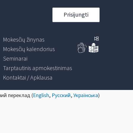
Prisijungti
Mokesčių žinynas
Mokesčių kalendorius
Seminarai
Tarptautinis apmokestinimas
Kontaktai / Apklausa
ний переклад (
English
,
Русский
,
Українська
)