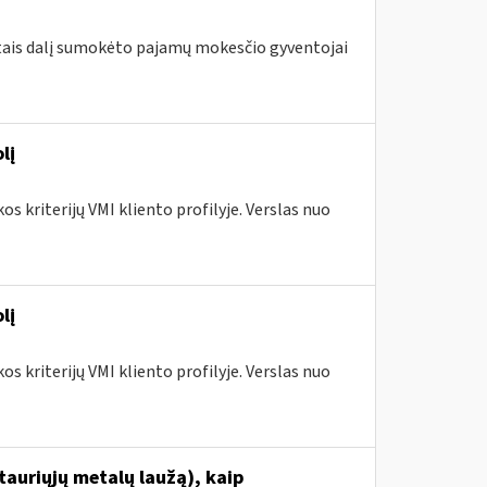
metais dalį sumokėto pajamų mokesčio gyventojai
lį
s kriterijų VMI kliento profilyje. Verslas nuo
lį
s kriterijų VMI kliento profilyje. Verslas nuo
tauriųjų metalų laužą), kaip