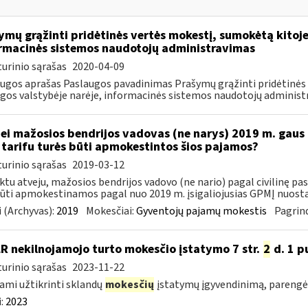
ymų grąžinti pridėtinės vertės mokestį, sumokėtą kitoj
rmacinės sistemos naudotojų administravimas
urinio sąrašas
2020-04-09
ugos aprašas Paslaugos pavadinimas Prašymų grąžinti pridėtinės
gos valstybėje narėje, informacinės sistemos naudotojų administra
Jei mažosios bendrijos vadovas (ne narys) 2019 m. gaus
tarifu turės būti apmokestintos šios pajamos?
urinio sąrašas
2019-03-12
ktu atveju, mažosios bendrijos vadovo (ne nario) pagal civilinę p
būti apmokestinamos pagal nuo 2019 m. įsigaliojusias GPMĮ nuostat
 (Archyvas):
2019
Mokesčiai:
Gyventojų pajamų mokestis
Pagrind
LR nekilnojamojo turto mokesčio įstatymo 7 str.
2
d. 1 pu
urinio sąrašas
2023-11-22
ami užtikrinti sklandų
mokesčių
įstatymų įgyvendinimą, parengė
:
2023