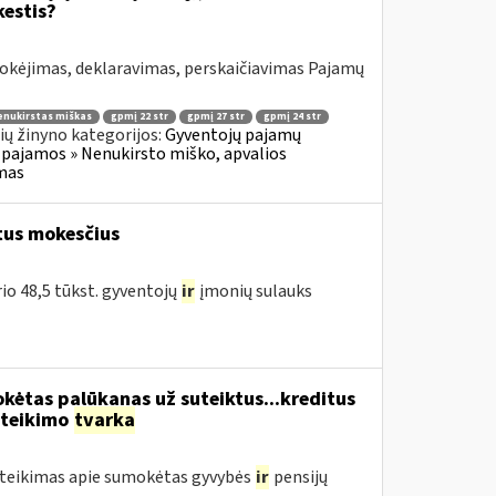
estis?
okėjimas, deklaravimas, perskaičiavimas Pajamų
enukirstas miškas
gpmį 22 str
gpmį 27 str
gpmį 24 str
ų žinyno kategorijos:
Gyventojų pajamų
 pajamos » Nenukirsto miško, apvalios
imas
tus mokesčius
rio 48,5 tūkst. gyventojų
ir
įmonių sulauks
kėtas palūkanas už suteiktus...kreditus
ateikimo
tvarka
teikimas apie sumokėtas gyvybės
ir
pensijų