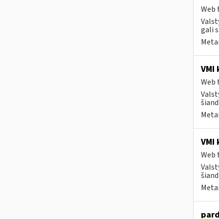
Web t
Valst
gali 
Metai
VMI 
Web t
Valst
šiand
Metai
VMI 
Web t
Valst
šiand
Metai
pard