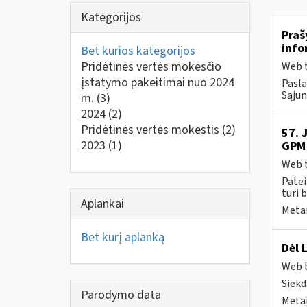
Kategorijos
Praš
info
Bet kurios kategorijos
Pridėtinės vertės mokesčio
Web t
įstatymo pakeitimai nuo 2024
Pasla
Sąjun
m.
(3)
2024
(2)
Pridėtinės vertės mokestis
(2)
57. 
2023
(1)
GPM 
Web t
Patei
turi 
Aplankai
Metai
Bet kurį aplanką
Dėl 
Web t
Siekd
Parodymo data
Metai