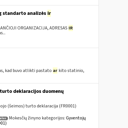
g standarto analizės
ir
KANČIOJI ORGANIZACIJA, ADRESAS
IR
...
s, kad buvo atlikti pastato
ar
kito statinio,
 turto deklaracijos duomenų
jo (šeimos) turto deklaracija (FR0001)
Mokesčių žinyno kategorijos:
Gyventojų
rašas
001)