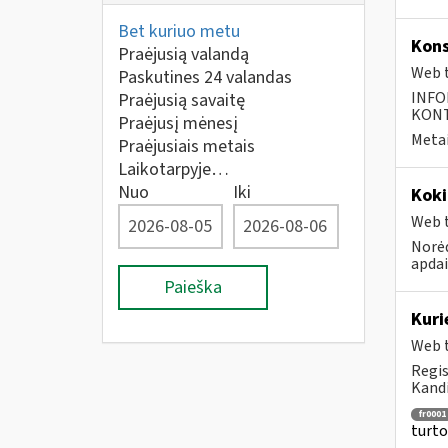
Bet kuriuo metu
Kons
Praėjusią valandą
Web t
Paskutines 24 valandas
INFO
Praėjusią savaitę
KONTA
Praėjusį mėnesį
Metai
Praėjusiais metais
Laikotarpyje…
Nuo
Iki
Koki
Web t
Norėd
apda
Paieška
Kur
Web t
Regis
Kandi
fr0001
turto