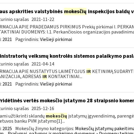
iaus apskrities valstybinės
mokesčių
inspekcijos baldų v
urinio sąrašas
2021-11-22
RMACIJA APIE PRADEDAMUS PIRKIMUS Prekių pirkimai I. PERKA
KTINIAI DUOMENYS: I.1. Perkančiosios organizacijos pavadinimas
:
2021
Pagrindinis:
Viešieji pirkimai
nistratorių veiksmų kontrolės sistemos palaikymo pasl
urinio sąrašas
2021-04-14
RMACIJA APIE NUSTATYTUS LAIMĖTOJUS
IR
KETINIMĄ SUDARYTI 
NIZACIJA, ADRESAS
IR
KONTAKTINIAI...
:
2021
Pagrindinis:
Viešieji pirkimai
Pridėtinės vertės mokesčio įstatymo 28 straipsnio kom
urinio sąrašas
2025-12-16
ami užtikrinti sklandų
mokesčių
įstatymų įgyvendinimą, paren
ietuvos banku PVM įstatymo[1]...
:
2025
Mokesčių žinyno kategorijos:
Mokesčių įstatymų pakeitima
m.
Prašymai, pažymos ir mokėjimo duomenys » Duomenų teikimas 