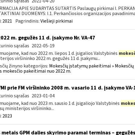
urinio sąrašas
2021-04-20
RMACIJA APIE SUDARYTAS SUTARTIS Paslaugų pirkimai I. PERK
KTINIAI DUOMENYS: I.1. Perkančiosios organizacijos pavadinimas
:
2021
Pagrindinis:
Viešieji pirkimai
2022 m. gegužės 11 d. įsakymo Nr. VA-47
urinio sąrašas
2022-05-19
muojame, kad nuo 2022 m. liepos 1 d. įsigalios Valstybinės
mokesč
terijos viršininko 2022 m. gegužės 11 d. įsakymu...
čių žinyno kategorijos:
Mokesčių įstatymų pakeitimai » Mokesčių 
s mokesčio pakeitimai nuo 2022 m.
VMI prie FM viršininko 2008 m. vasario 11 d. įsakymo VA
urinio sąrašas
2023-01-04
muojame, kad nuo 2023 m. sausio 1 d. įsigaliojo Valstybinės
mokes
sų ministerijos viršininko...
:
2023
s metais GPM dalies skyrimo paramai terminas – gegužės