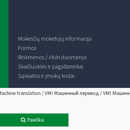
Mokesčių mokėtojų informacija
Formos
Rinkmenos / Atviri duomenys
Skaičiuoklės ir pagalbininkai
Sąskaitos ir įmokų kodai
Machine translation / VMI Машинный перевод / VMI Машин
Paieška