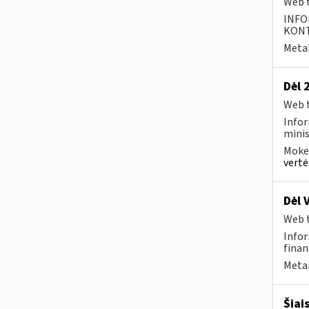
Web t
INFO
KONTA
Metai
Dėl 
Web t
Infor
minis
Mokes
vertė
Dėl 
Web t
Infor
finan
Metai
Šiai