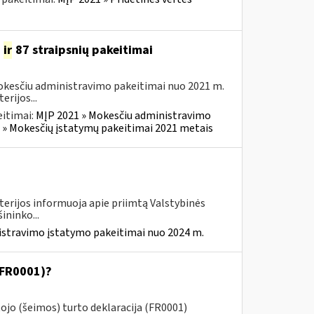
4
ir
87 straipsnių pakeitimai
okesčiu administravimo pakeitimai nuo 2021 m.
rijos...
itimai:
MĮP 2021 » Mokesčiu administravimo
 » Mokesčių įstatymų pakeitimai 2021 metais
terijos informuoja apie priimtą Valstybinės
ininko...
istravimo įstatymo pakeitimai nuo 2024 m.
(FR0001)?
jo (šeimos) turto deklaracija (FR0001)