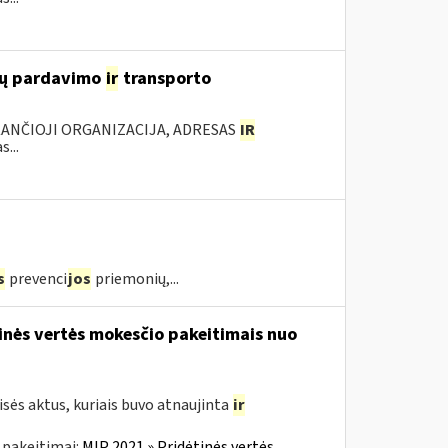
lių pardavimo
ir
transporto
KANČIOJI ORGANIZACIJA, ADRESAS
IR
...
s
prevenci
jos
priemonių,...
tinės vertės mokesčio pakeitimais nuo
sės aktus, kuriais buvo atnaujinta
ir
 pakeitimai:
MĮP 2021 » Pridėtinės vertės