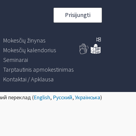
Prisijungti
Mokesčių žinynas
Mokesčių kalendorius
Seminarai
Tarptautinis apmokestinimas
Kontaktai / Apklausa
ний переклад (
English
,
Русский
,
Українська
)