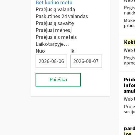
Web t
Bet kuriuo metu
Regis
Praėjusią valandą
naudo
Paskutines 24 valandas
Mokes
Praėjusią savaitę
produ
Praėjusį mėnesį
Praėjusiais metais
Kok
Laikotarpyje…
Web t
Nuo
Iki
Regis
apmok
Paieška
Prid
info
smul
Web t
Proje
susij
pard
jos
.