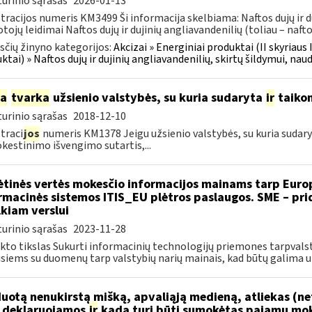
urinio sąrašas
2026-01-13
tracijos numeris KM3499 Ši informacija skelbiama: Naftos dujų ir du
tojų leidimai Naftos dujų ir dujinių angliavandenilių (toliau – naftos
čių žinyno kategorijos:
Akcizai » Energiniai produktai (II skyriaus 
ktai) » Naftos dujų ir dujinių angliavandenilių, skirtų šildymui, nau
ia
tvarka
užsienio valstybės, su kuria sudaryta
ir
taiko
urinio sąrašas
2018-12-10
traci
jos
numeris KM1378 Jeigu užsienio valstybės, su kuria sudar
estinimo išvengimo sutartis,...
ėtinės vertės mokesčio informacijos mainams tarp Europ
rmacinės sistemos ITIS_EU plėtros paslaugos. SME – pr
kiam verslui
urinio sąrašas
2023-11-28
kto tikslas Sukurti informacinių technologijų priemones tarpval
usiems su duomenų tarp valstybių narių mainais, kad būtų galima už
uotą nenukirstą mišką, apvaliąją medieną, atliekas (ne
..deklaruojamos
ir
kada turi būti sumokėtas pajamų mok