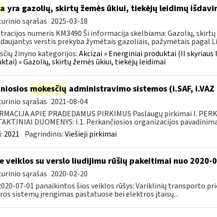
ia
yra gazolių, skirtų žemės ūkiui, tiekėjų leidimų išdav
urinio sąrašas
2025-03-18
tracijos numeris KM3490 Ši informacija skelbiama: Gazolių, skirtų 
daujantys verstis prekyba žymėtais gazoliais, pažymėtais pagal Li
čių žinyno kategorijos:
Akcizai » Energiniai produktai (II skyriaus 
ktai) » Gazolių, skirtų žemės ūkiui, tiekėjų leidimai
niosios
mokesčių
administravimo sistemos (i.SAF, i.VAZ
urinio sąrašas
2021-08-04
RMACIJA APIE PRADEDAMUS PIRKIMUS Paslaugų pirkimai I. PER
KTINIAI DUOMENYS: I.1. Perkančiosios organizacijos pavadinimas
:
2021
Pagrindinis:
Viešieji pirkimai
e veiklos su verslo liudijimu rūšių pakeitimai nuo 2020-
urinio sąrašas
2020-02-20
020-07-01 panaikintos šios veiklos rūšys: Variklinių transporto p
ros sistemų įrengimas pastatuose bei elektros įtaisų...