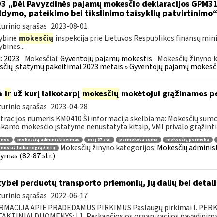
93 „Dėl Pavyzdinės pajamų mokesčio deklaracijos GPM3
ldymo, pateikimo bei tikslinimo taisyklių patvirtinimo
urinio sąrašas
2023-08-01
ybinė
mokesčių
inspekcija prie Lietuvos Respublikos finansų mini
ybinės...
:
2023
Mokesčiai:
Gyventojų pajamų mokestis
Mokesčių žinyno k
čių įstatymų pakeitimai 2023 metais » Gyventojų pajamų mokesči
a
ir
už kurį laikotarpį
mokesčių
mokėtojui grąžinamos 
urinio sąrašas
2023-04-28
tracijos numeris KM0410 Ši informacija skelbiama: Mokesčių sumok
nkamo mokesčio įstatyme nenustatyta kitaip, VMI privalo grąžinti 
anos
mokesčių administravimas
maį 87 str.
permokėta suma
mokesčių permoka
Mokesčių žinyno kategorijos:
Mokesčių administ
nos už laiku negrąžintą
tymas (82-87 str.)
tybei perduotų transporto priemonių, jų dalių bei deta
urinio sąrašas
2022-06-17
RMACIJA APIE PRADEDAMUS PIRKIMUS Paslaugų pirkimai I. PER
KTINIAI DUOMENYS: I.1. Perkančiosios organizacijos pavadinimas