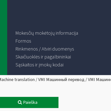
Mokesčių mokėtojų informacija
Formos
Rinkmenos / Atviri duomenys
Skaičiuoklės ir pagalbininkai
Sąskaitos ir įmokų kodai
Machine translation / VMI Машинный перевод / VMI Машин
Paieška