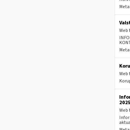
Metai
Vals
Web t
INFO
KONTA
Metai
Koru
Web t
Koru
Info
2025
Web t
Infor
aktua
Metai