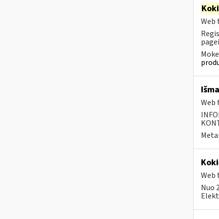
Kok
Web t
Regis
pagei
Mokes
produ
Išma
Web t
INFO
KONTA
Metai
Koki
Web t
Nuo 2
Elekt