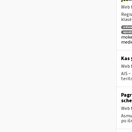
Web t
Regis
klasė
a klas
apvali
mokes
medie
Kas 
Web t
AIS −
terit
Pagr
sche
Web t
Asmuo
po iš