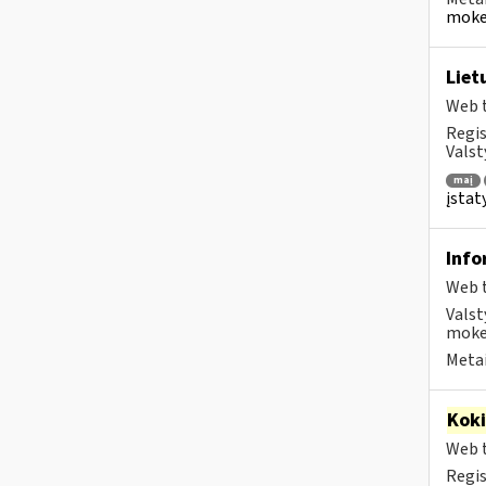
mokes
Liet
Web t
Regis
Valst
maį
įsta
Info
Web t
Valst
mokes
Metai
Kok
Web t
Regis