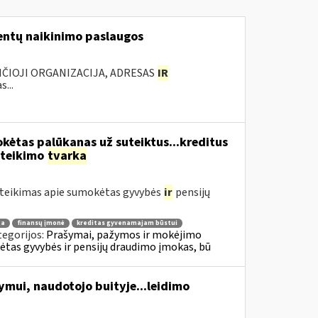
ntų naikinimo paslaugos
NČIOJI ORGANIZACIJA, ADRESAS
IR
...
kėtas palūkanas už suteiktus...kreditus
ateikimo
tvarka
teikimas apie sumokėtas gyvybės
ir
pensijų
ga
finansų įmonė
kreditas gyvenamajam būstui
tegorijos:
Prašymai, pažymos ir mokėjimo
tas gyvybės ir pensijų draudimo įmokas, bū
dymui, naudotojo buityje...leidimo