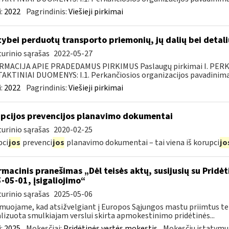
:
2022
Pagrindinis:
Viešieji pirkimai
tybei perduotų transporto priemonių, jų dalių bei deta
urinio sąrašas
2022-05-27
RMACIJA APIE PRADEDAMUS PIRKIMUS Paslaugų pirkimai I. PER
KTINIAI DUOMENYS: I.1. Perkančiosios organizacijos pavadinimas
:
2022
Pagrindinis:
Viešieji pirkimai
pcijos prevencijos planavimo dokumentai
urinio sąrašas
2020-02-25
pci
jos
prevenci
jos
planavimo dokumentai – tai viena iš korupci
jo
rmacinis pranešimas „Dėl teisės aktų, susijusių su Pridė
-05-01, įsigaliojimo“
urinio sąrašas
2025-05-06
muojame, kad atsižvelgiant į Europos Sąjungos mastu priimtus tei
lizuota smulkiajam verslui skirta apmokestinimo pridėtinės...
:
2025
Mokesčiai:
Pridėtinės vertės mokestis
Mokesčių įstatymų