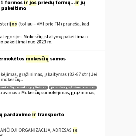
11 formos
ir
jos
priedų formų...
ir
jų
“ pakeitimo
steri
jos
(toliau – VMI prie FM) praneša, kad
ategorijos:
Mokesčių įstatymų pakeitimai »
o pakeitimai nuo 2023 m.
permokėtos
mokesčių
sumos
ėjimas, grąžinimas, įskaitymas (82-87 str.) Jei
mokesčių...
mokesčių permokos grąžinimas
permokos grąžinimo terminas
ravimas » Mokesčių sumokėjimas, grąžinimas,
lių pardavimo
ir
transporto
KANČIOJI ORGANIZACIJA, ADRESAS
IR
...