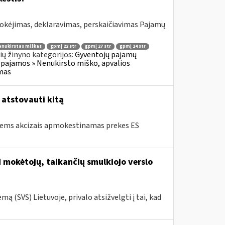
okėjimas, deklaravimas, perskaičiavimas Pajamų
enukirstas miškas
gpmį 22 str
gpmį 27 str
gpmį 24 str
ų žinyno kategorijos:
Gyventojų pajamų
 pajamos » Nenukirsto miško, apvalios
imas
/ atstovauti kitą
tiems akcizais apmokestinamas prekes ES
M mokėtojų, taikančių smulkiojo verslo
 (SVS) Lietuvoje, privalo atsižvelgti į tai, kad