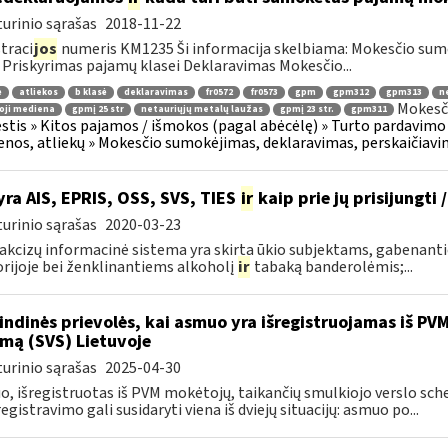
urinio sąrašas
2018-11-22
traci
jos
numeris KM1235 Ši informacija skelbiama: Mokesčio sum
 Priskyrimas pajamų klasei Deklaravimas Mokesčio...
ė
atliekos
b klasė
deklaravimas
fr0572
fr0573
gpm
gpm312
gpm313
n
Mokesči
oji mediena
gpmį 25 str
netauriųjų metalų laužas
gpmį 23 str.
gpm311
tis » Kitos pajamos / išmokos (pagal abėcėlę) » Turto pardavimo
nos, atliekų » Mokesčio sumokėjimas, deklaravimas, perskaičiav
yra AIS, EPRIS, OSS, SVS, TIES
ir
kaip prie jų prisijungti 
urinio sąrašas
2020-03-23
 akcizų informacinė sistema yra skirta ūkio subjektams, gabenan
orijoje bei ženklinantiems alkoholį
ir
tabaką banderolėmis;...
indinės prievolės, kai asmuo yra išregistruojamas iš PV
mą (SVS) Lietuvoje
urinio sąrašas
2025-04-30
, išregistruotas iš PVM mokėtojų, taikančių smulkiojo verslo schemą
registravimo gali susidaryti viena iš dviejų situacijų: asmuo po...