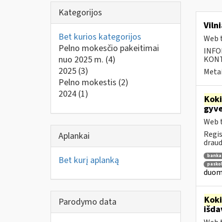
Kategorijos
Viln
Bet kurios kategorijos
Web t
Pelno mokesčio pakeitimai
INFO
nuo 2025 m.
(4)
KONTA
2025
(3)
Metai
Pelno mokestis
(2)
2024
(1)
Kok
gyve
Web t
Regis
Aplankai
draud
banka
Bet kurį aplanką
pasko
duome
Kok
Parodymo data
išd