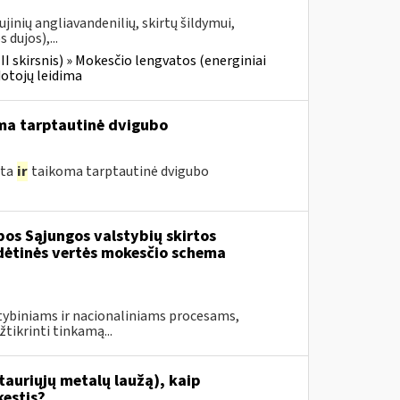
jinių angliavandenilių, skirtų šildymui,
 dujos),...
III skirsnis) » Mokesčio lengvatos (energiniai
dotojų leidima
ma tarptautinė dvigubo
yta
ir
taikoma tarptautinė dvigubo
os Sąjungos valstybių skirtos
idėtinės vertės mokesčio schema
stybiniams ir nacionaliniams procesams,
tikrinti tinkamą...
tauriųjų metalų laužą), kaip
estis?