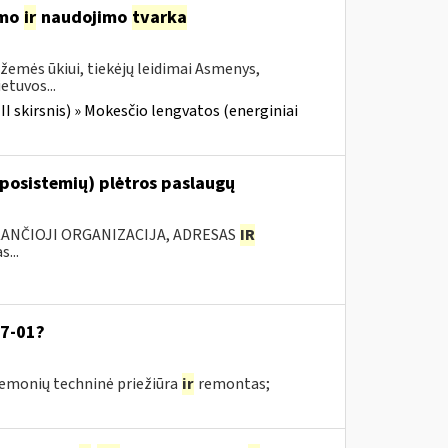
imo
ir
naudojimo
tvarka
žemės ūkiui, tiekėjų leidimai Asmenys,
etuvos...
III skirsnis) » Mokesčio lengvatos (energiniai
 posistemių) plėtros paslaugų
KANČIOJI ORGANIZACIJA, ADRESAS
IR
...
07-01?
riemonių techninė priežiūra
ir
remontas;