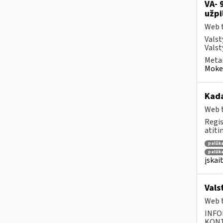
VA- 
užpi
Web t
Valst
Valst
Metai
Mokes
Kad
Web t
Regis
atiti
palūk
palūka
įskai
Vals
Web t
INFO
KONTA