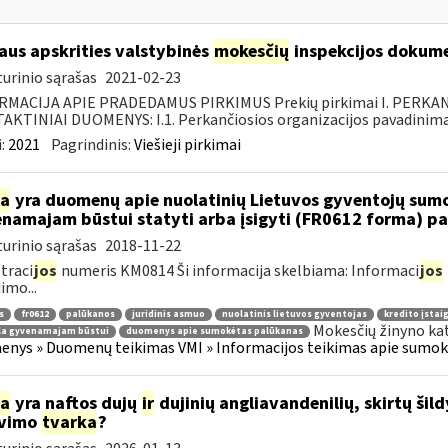
iaus apskrities valstybinės
mokesčių
inspekcijos dokume
urinio sąrašas
2021-02-23
RMACIJA APIE PRADEDAMUS PIRKIMUS Prekių pirkimai I. PERKA
KTINIAI DUOMENYS: I.1. Perkančiosios organizacijos pavadinimas
:
2021
Pagrindinis:
Viešieji pirkimai
ia
yra duomenų apie nuolatinių Lietuvos gyventojų sumo
namajam būstui statyti arba įsigyti (FR0612 forma) p
urinio sąrašas
2018-11-22
traci
jos
numeris KM0814 Ši informacija skelbiama: Informaci
jos
imo...
s
fr0612
palūkanos
juridinis asmuo
nuolatinis lietuvos gyventojas
kredito įstai
Mokesčių žinyno ka
la gyvenamajam būstui
duomenys apie sumokėtas palūkanas
nys » Duomenų teikimas VMI » Informacijos teikimas apie sumokė
ia
yra naftos dujų
ir
dujinių angliavandenilių, skirtų šil
avimo
tvarka
?