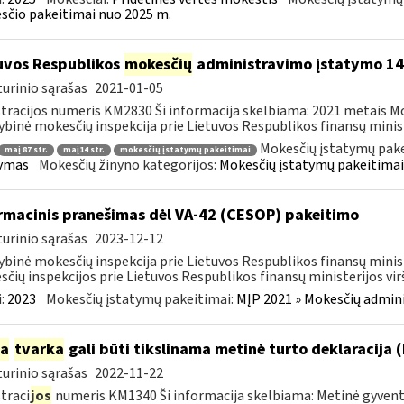
čio pakeitimai nuo 2025 m.
uvos Respublikos
mokesčių
administravimo įstatymo 1
urinio sąrašas
2021-01-05
tracijos numeris KM2830 Ši informacija skelbiama: 2021 metais M
ybinė mokesčių inspekcija prie Lietuvos Respublikos finansų ministe
Mokesčių įstatymų pake
maį 87 str.
maį14 str.
mokesčių įstatymų pakeitimai
tymas
Mokesčių žinyno kategorijos:
Mokesčių įstatymų pakeitimai
rmacinis pranešimas dėl VA-42 (CESOP) pakeitimo
urinio sąrašas
2023-12-12
ybinė mokesčių inspekcija prie Lietuvos Respublikos finansų minis
čių inspekcijos prie Lietuvos Respublikos finansų ministerijos virš
:
2023
Mokesčių įstatymų pakeitimai:
MĮP 2021 » Mokesčių admin
ia
tvarka
gali būti tikslinama metinė turto deklaracija 
urinio sąrašas
2022-11-22
traci
jos
numeris KM1340 Ši informacija skelbiama: Metinė gyvento