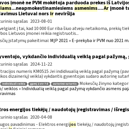
uvos įmonė ne PVM mokėtoja parduoda prekes iš Latvijos
niams
...neapmokestinamiesiems
asmenims
....
Ar
įmonė tu
avimus Lietuvai nors
ir
neviršija
urinio sąrašas
2023-08-01
velgiant į tai, kad 10 000 Eur riba šiuo atveju netaikoma, prekių tiek
bos Lietuvos įmonei reikia registruotis...
čių įstatymų pakeitimai:
MĮP 2021 » E-prekyba ir PVM nuo 2021 m. 
ventojo, vykdančio individualią veiklą pagal pažymą,
urinio sąrašas
2024-11-22
tracijos numeris KM0515 Jei indidivualią veiklą pagal pažymą (pavy
ikos dizainerių) veikla) vykdantis gyventojas sudaro autorinę sutartį
Mokesčių žinyno kategori
individuali veikla
gpmį 2 str 7 d
autorinė sutartis
o/ veiklos » Individualią veiklą pagal pažymą vykdančio asmens pa
aravimas
tros energijos tiekėjų / naudotojų įregistravimas / išreg
urinio sąrašas
2020-04-08
ugos pavadinimas - Elektros energi
jos
tiekėjų / naudotojų įregist