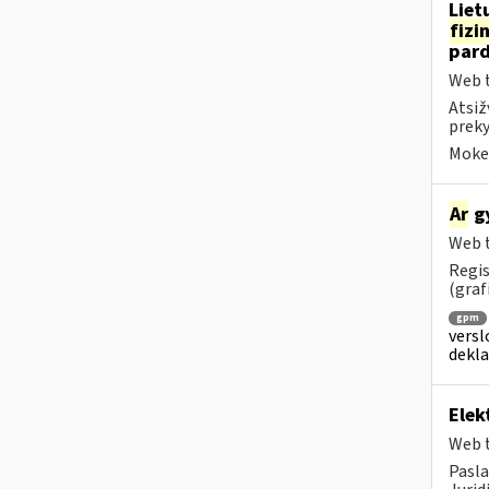
Liet
fizi
pard
Web t
Atsiž
preky
Mokes
Ar
gy
Web t
Regis
(graf
gpm
versl
dekl
Elek
Web t
Pasla