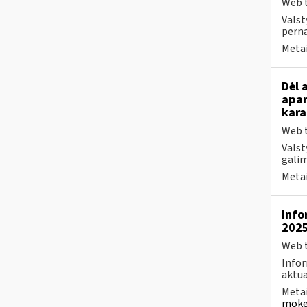
Web t
Valst
perna
Metai
Dėl 
apar
kara
Web t
Valst
galim
Metai
Info
2025
Web t
Infor
aktua
Metai
mokes