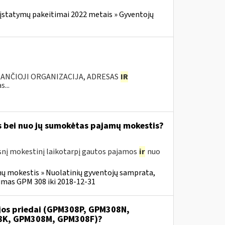
įstatymų pakeitimai 2022 metais » Gyventojų
KANČIOJI ORGANIZACIJA, ADRESAS
IR
...
s bei nuo jų sumokėtas pajamų mokestis?
snį mokestinį laikotarpį gautos pajamos
ir
nuo
ų mokestis » Nuolatinių gyventojų samprata,
imas GPM 308 iki 2018-12-31
ijos priedai (GPM308P, GPM308N,
8K, GPM308M, GPM308F)?