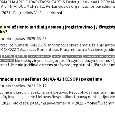
RMACIJA APIE SUDARYTAS SUTARTIS Paslaugų pirkimai I. PERK
KTINIAI DUOMENYS: I.1. Perkančiosios organizacijos pavadinimas
:
2021
Pagrindinis:
Viešieji pirkimai
ia
yra užsienio juridinių asmenų įregistravimo į / išregis
rka
?
urinio sąrašas
2025-03-03
tracijos numeris KM1356 Ši informacija skelbiama: Užsienio juridi
R (FR0227) Aspektas Komentaras Prašymo forma Užsienio juridini
fr0227a
fr0227t
išregistravimas
mmr
registravimas
mokesčių mokėtojų regi
Mokesčių žinyno kategorijos:
Prašymai, pažymos ir mokėj
istravimas
tre » Užsienio juridinio asmens prašymas įregistruoti į/išregistruo
rmacinis pranešimas dėl VA-42 (CESOP) pakeitimo
urinio sąrašas
2023-12-12
ybinė mokesčių inspekcija prie Lietuvos Respublikos finansų minis
čių inspekcijos prie Lietuvos Respublikos finansų ministerijos virš
:
2023
Mokesčių įstatymų pakeitimai:
MĮP 2021 » Mokesčių admin