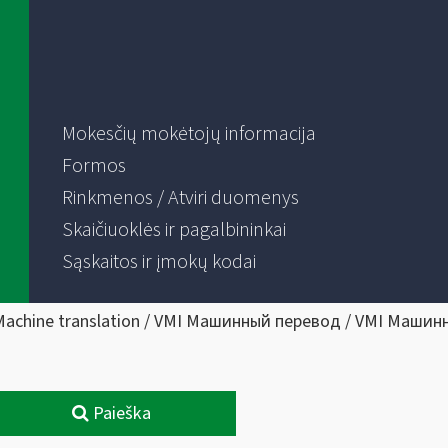
Mokesčių mokėtojų informacija
Formos
Rinkmenos / Atviri duomenys
Skaičiuoklės ir pagalbininkai
Sąskaitos ir įmokų kodai
Machine translation / VMI Машинный перевод / VMI Машин
Paieška