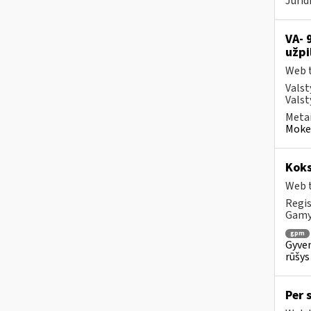
Jurid
VA- 
užpi
Web t
Valst
Valst
Metai
Mokes
Koks
Web t
Regis
Gam
gpm
Gyven
rūšys
Per 