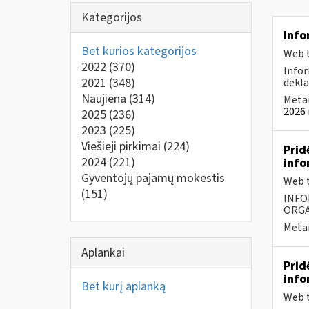
Kategorijos
Info
Bet kurios kategorijos
Web t
2022
(370)
Infor
2021
(348)
dekla
Naujiena
(314)
Metai
2026 
2025
(236)
2023
(225)
Viešieji pirkimai
(224)
Prid
2024
(221)
info
Gyventojų pajamų mokestis
Web t
(151)
INFO
ORGA
Metai
Aplankai
Prid
info
Bet kurį aplanką
Web t