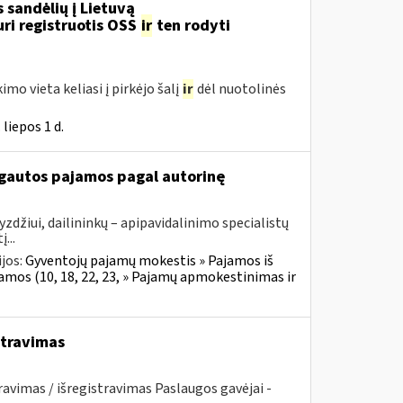
 sandėlių į Lietuvą
ri registruotis OSS
ir
ten rodyti
imo vieta keliasi į pirkėjo šalį
ir
dėl nuotolinės
liepos 1 d.
 gautos pajamos pagal autorinę
zdžiui, dailininkų – apipavidalinimo specialistų
...
jos:
Gyventojų pajamų mokestis » Pajamos iš
jamos (10, 18, 22, 23, » Pajamų apmokestinimas ir
istravimas
ravimas / išregistravimas Paslaugos gavėjai -