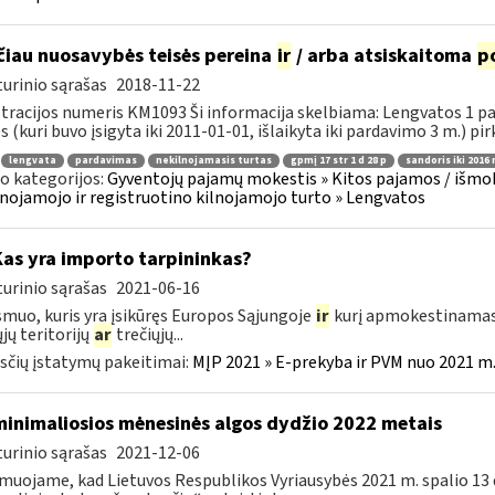
ačiau nuosavybės teisės pereina
ir
/ arba atsiskaitoma
p
urinio sąrašas
2018-11-22
tracijos numeris KM1093 Ši informacija skelbiama: Lengvatos 1 p
 (kuri buvo įsigyta iki 2011-01-01, išlaikyta iki pardavimo 3 m.) pirk
lengvata
pardavimas
nekilnojamasis turtas
gpmį 17 str 1 d 28 p
sandoris iki 2016
o kategorijos:
Gyventojų pajamų mokestis » Kitos pajamos / išmok
nojamojo ir registruotino kilnojamojo turto » Lengvatos
Kas yra importo tarpininkas?
urinio sąrašas
2021-06-16
smuo, kuris yra įsikūręs Europos Sąjungoje
ir
kurį apmokestinamasi
ųjų teritorijų
ar
trečiųjų...
čių įstatymų pakeitimai:
MĮP 2021 » E-prekyba ir PVM nuo 2021 m. 
minimaliosios mėnesinės algos dydžio 2022 metais
urinio sąrašas
2021-12-06
muojame, kad Lietuvos Respublikos Vyriausybės 2021 m. spalio 13 d