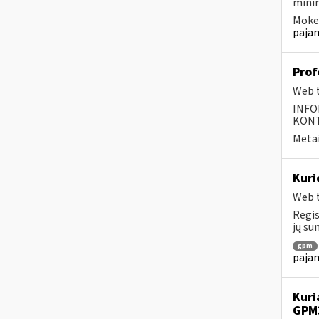
minim
Mokes
pajam
Prof
Web t
INFO
KONTA
Metai
Kuri
Web t
Regis
jų su
gpm
pajam
Kuri
GPM