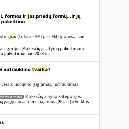
11 formos
ir
jos
priedų formų...
ir
jų
“ pakeitimo
steri
jos
(toliau – VMI prie FM) praneša, kad
ategorijos:
Mokesčių įstatymų pakeitimai »
o pakeitimai nuo 2023 m.
bei nutraukimo
tvarka
?
r
verslo liudijimo įsigijimas, nutraukimas
Mokesčių žinyno kategorijos:
liojimo terminas
ą įsigijusio asmens pajamos (26 str.) » Veiklos
ms