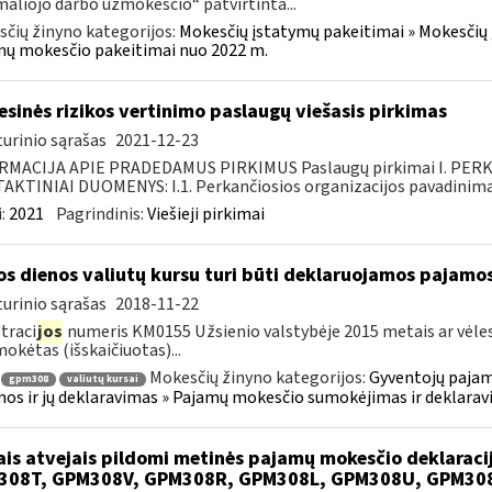
aliojo darbo užmokesčio“ patvirtinta...
čių žinyno kategorijos:
Mokesčių įstatymų pakeitimai » Mokesčių 
ų mokesčio pakeitimai nuo 2022 m.
esinės rizikos vertinimo paslaugų viešasis pirkimas
urinio sąrašas
2021-12-23
RMACIJA APIE PRADEDAMUS PIRKIMUS Paslaugų pirkimai I. PER
KTINIAI DUOMENYS: I.1. Perkančiosios organizacijos pavadinimas
:
2021
Pagrindinis:
Viešieji pirkimai
os dienos valiutų kursu turi būti deklaruojamos pajamo
urinio sąrašas
2018-11-22
traci
jos
numeris KM0155 Užsienio valstybėje 2015 metais ar vėle
mokėtas (išskaičiuotas)...
Mokesčių žinyno kategorijos:
Gyventojų pajam
gpm308
valiutų kursai
os ir jų deklaravimas » Pajamų mokesčio sumokėjimas ir deklarav
ais atvejais pildomi metinės pajamų mokesčio deklarac
308T, GPM308V, GPM308R, GPM308L, GPM308U, GPM30