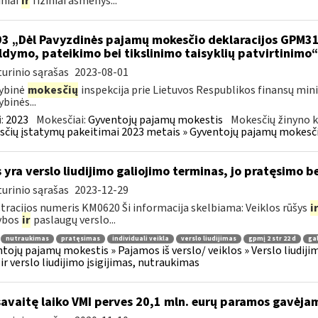
iniai
ir
fiziniai asmenys...
93 „Dėl Pavyzdinės pajamų mokesčio deklaracijos GPM3
ldymo, pateikimo bei tikslinimo taisyklių patvirtinimo
urinio sąrašas
2023-08-01
ybinė
mokesčių
inspekcija prie Lietuvos Respublikos finansų mini
ybinės...
:
2023
Mokesčiai:
Gyventojų pajamų mokestis
Mokesčių žinyno k
čių įstatymų pakeitimai 2023 metais » Gyventojų pajamų mokesči
 yra verslo liudijimo galiojimo terminas, jo pratęsimo 
urinio sąrašas
2023-12-29
tracijos numeris KM0620 Ši informacija skelbiama: Veiklos rūšys
i
ybos
ir
paslaugų verslo...
nutraukimas
pratęsimas
individuali veikla
verslo liudijimas
gpmį 2 str 22 d
ga
tojų pajamų mokestis » Pajamos iš verslo/ veiklos » Verslo liudijim
 ir verslo liudijimo įsigijimas, nutraukimas
savaitę laiko VMI perves 20,1 mln. eurų paramos gavėja