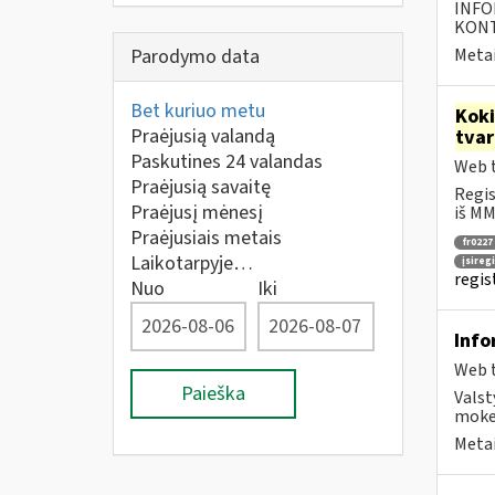
INFO
KONTA
Parodymo data
Metai
Bet kuriuo metu
Kok
Praėjusią valandą
tva
Paskutines 24 valandas
Web t
Praėjusią savaitę
Regis
Praėjusį mėnesį
iš MM
Praėjusiais metais
fr0227
Laikotarpyje…
įsireg
regis
Nuo
Iki
Info
Web t
Paieška
Valst
mokes
Metai