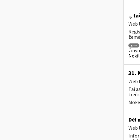
., t
Web t
Regis
žemės
gpm
žinyn
Nekil
31. 
Web t
Tai a
treči
Mokes
Dėl 
Web t
Infor