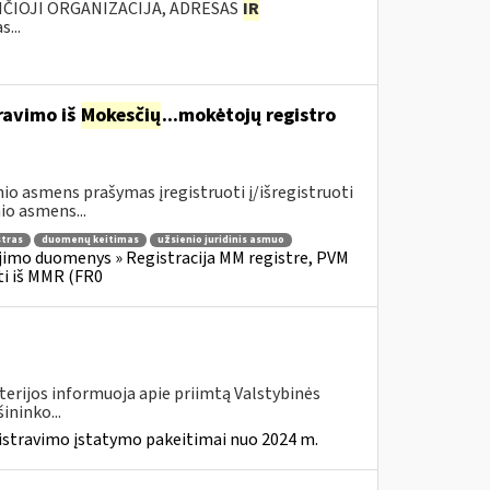
ANČIOJI ORGANIZACIJA, ADRESAS
IR
...
travimo iš
Mokesčių
...mokėtojų registro
nio asmens prašymas įregistruoti į/išregistruoti
o asmens...
stras
duomenų keitimas
užsienio juridinis asmuo
imo duomenys » Registracija MM registre, PVM
ti iš MMR (FR0
terijos informuoja apie priimtą Valstybinės
ininko...
istravimo įstatymo pakeitimai nuo 2024 m.