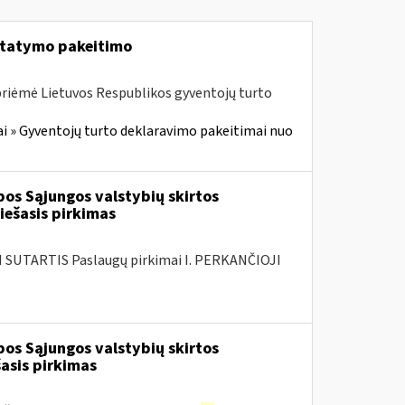
įstatymo pakeitimo
priėmė Lietuvos Respublikos gyventojų turto
i » Gyventojų turto deklaravimo pakeitimai nuo
os Sąjungos valstybių skirtos
ešasis pirkimas
SUTARTIS Paslaugų pirkimai I. PERKANČIOJI
os Sąjungos valstybių skirtos
asis pirkimas