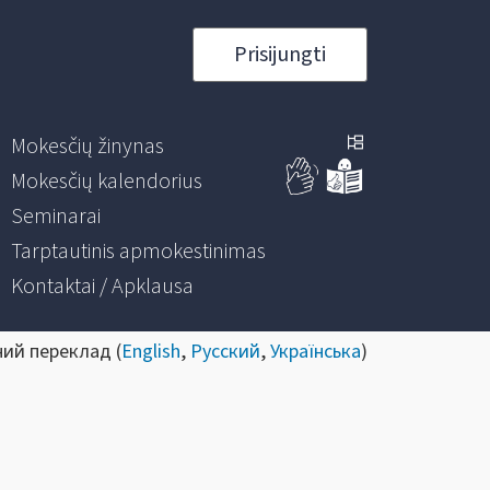
Prisijungti
Mokesčių žinynas
Mokesčių kalendorius
Seminarai
Tarptautinis apmokestinimas
Kontaktai / Apklausa
ний переклад (
English
,
Русский
,
Українська
)