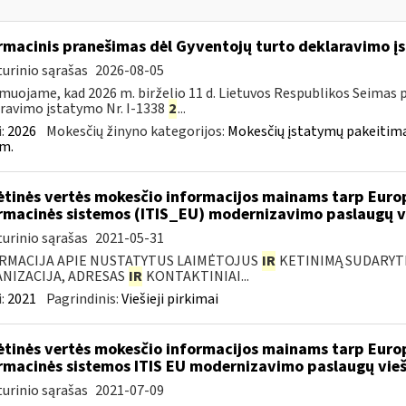
rmacinis pranešimas dėl Gyventojų turto deklaravimo 
urinio sąrašas
2026-08-05
muojame, kad 2026 m. birželio 11 d. Lietuvos Respublikos Seimas 
ravimo įstatymo Nr. I-1338
2
...
:
2026
Mokesčių žinyno kategorijos:
Mokesčių įstatymų pakeitima
m.
ėtinės vertės mokesčio informacijos mainams tarp Europ
rmacinės sistemos (ITIS_EU) modernizavimo paslaugų vi
urinio sąrašas
2021-05-31
RMACIJA APIE NUSTATYTUS LAIMĖTOJUS
IR
KETINIMĄ SUDARYTI 
NIZACIJA, ADRESAS
IR
KONTAKTINIAI...
:
2021
Pagrindinis:
Viešieji pirkimai
ėtinės vertės mokesčio informacijos mainams tarp Europ
rmacinės sistemos ITIS EU modernizavimo paslaugų vieš
urinio sąrašas
2021-07-09