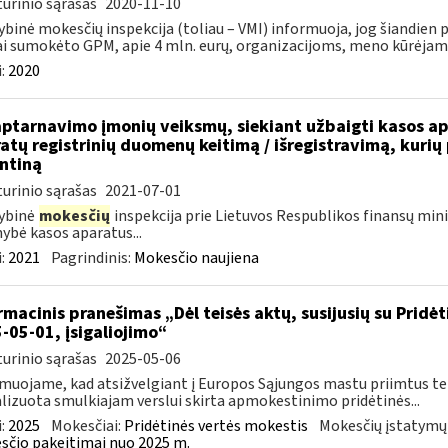
urinio sąrašas
2020-11-10
ybinė mokesčių inspekcija (toliau – VMI) informuoja, jog šiandien
i sumokėto GPM, apie 4 mln. eurų, organizacijoms, meno kūrėjams,
:
2020
aptarnavimo įmonių veiksmų, siekiant užbaigti kasos apa
atų registrinių duomenų keitimą / išregistravimą, kurių
ntiną
urinio sąrašas
2021-07-01
ybinė
mokesčių
inspekcija prie Lietuvos Respublikos finansų minist
ybė kasos aparatus...
:
2021
Pagrindinis:
Mokesčio naujiena
rmacinis pranešimas „Dėl teisės aktų, susijusių su Pridė
-05-01, įsigaliojimo“
urinio sąrašas
2025-05-06
muojame, kad atsižvelgiant į Europos Sąjungos mastu priimtus tei
lizuota smulkiajam verslui skirta apmokestinimo pridėtinės...
:
2025
Mokesčiai:
Pridėtinės vertės mokestis
Mokesčių įstatymų
čio pakeitimai nuo 2025 m.