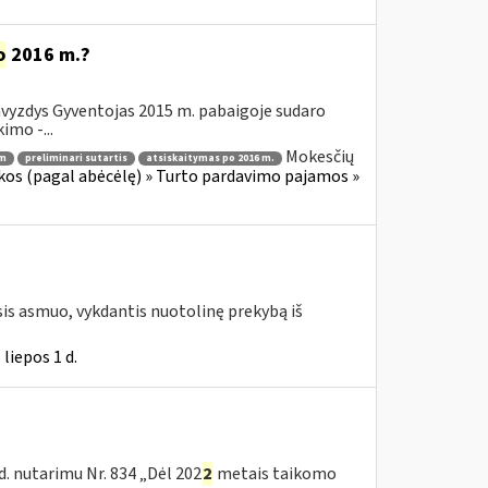
o
2016 m.?
avyzdys Gyventojas 2015 m. pabaigoje sudaro
imo -...
Mokesčių
 m
preliminari sutartis
atsiskaitymas po 2016 m.
os (pagal abėcėlę) » Turto pardavimo pajamos »
s asmuo, vykdantis nuotolinę prekybą iš
liepos 1 d.
. nutarimu Nr. 834 „Dėl 202
2
metais taikomo