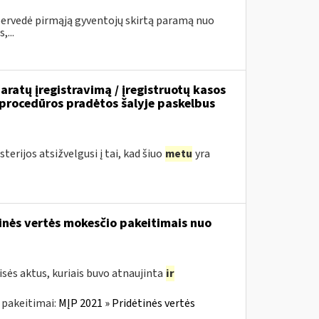
 pervedė pirmąją gyventojų skirtą paramą nuo
...
ratų įregistravimą / įregistruotų kasos
 procedūros pradėtos šalyje paskelbus
erijos atsižvelgusi į tai, kad šiuo
metu
yra
tinės vertės mokesčio pakeitimais nuo
sės aktus, kuriais buvo atnaujinta
ir
 pakeitimai:
MĮP 2021 » Pridėtinės vertės